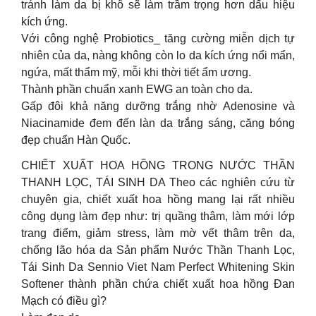
tránh làm da bị khô sẽ làm trầm trọng hơn dấu hiệu
kích ứng.
Với công nghệ Probiotics_ tăng cường miễn dịch tự
nhiên của da, nàng không còn lo da kích ứng nổi mẩn,
ngứa, mất thẩm mỹ, mỗi khi thời tiết ẩm ương.
Thành phần chuẩn xanh EWG an toàn cho da.
Gấp đôi khả năng dưỡng trắng nhờ Adenosine và
Niacinamide đem đến làn da trắng sáng, căng bóng
đẹp chuẩn Hàn Quốc.
CHIẾT XUẤT HOA HỒNG TRONG NƯỚC THẦN
THANH LỌC, TÁI SINH DA Theo các nghiên cứu từ
chuyên gia, chiết xuất hoa hồng mang lại rất nhiều
công dụng làm đẹp như: trị quầng thâm, làm mới lớp
trang điểm, giảm stress, làm mờ vết thâm trên da,
chống lão hóa da Sản phẩm Nước Thần Thanh Lọc,
Tái Sinh Da Sennio Viet Nam Perfect Whitening Skin
Softener thành phần chứa chiết xuất hoa hồng Đan
Mạch có điều gì?