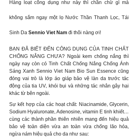
Hàng loạt công dụng như này thì chần chừ gì mà
không sắm ngay một lọ Nước Thần Thanh Lọc, Tái
Sinh Da
Sennio Viet Nam
đi thôi nàng ơi!
BẠN ĐÃ BIẾT ĐẾN CÔNG DỤNG CỦA TINH CHẤT
CHỐNG NẮNG CHƯA? Ngoài kem chống nắng thì
ngày nay còn có Tinh Chất Chống Nắng Chống Ánh
Sáng Xanh Sennio Viet Nam Bio Sun Essence cũng
đóng vai trò là lớp áo giáp bảo vệ làn da trước tác
động của tia UV, khói bụi và những tác nhân gây hại
khác từ bên ngoài.
Sự kết hợp của các hoạt chất: Niacinamide, Glycerin,
Sodium Hyaluronate, Adenosine, vitamin E tinh khiết…
cùng các thành phần thiên nhiên mang đến hiệu quả
bảo vệ toàn diện vừa an toàn vừa chống lão hóa,
ngừa nám hiệu quả cho da như sau: