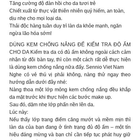
Tăng cường độ đàn hồi cho da tươi trẻ
Chiết xuất từ thực vật thiên nhiên quý hiếm, an toàn,
dịu nhẹ cho mọi loại da.
Thải độc hàng tuần duy trì làn da khỏe mạnh, ngăn
ngừa lão hóa sớm!
DÙNG KEM CHỐNG NẮNG ĐỂ KIỂM TRA ĐỘ ẨM
CHO DA Kiểm tra da có đủ ẩm không ngoài cách cảm
nhận từ đôi bàn tay, thì còn một cách rất dễ thực hiện
là dùng kem chống nắng nữa đấy. Sennio Viet Nam
Nghe có vẻ thú vị phải không, nàng thử ngay theo
hướng dẫn dưới đây nhé:
Nàng thoa một lớp mỏng kem chống nắng đều khắp
da mặt trước khi thực hiện các bước make up.
Sau đó, dặm nhẹ lớp phấn nền lên da.
Lúc này:
Nếu thấy lớp trang điểm căng mướt và mềm mịn thì
làn da của bạn đang ở tình trạng đủ độ ẩm – một tín
hiệu đáng mừng và bạn chỉ cần tiếp tục phát huy giữ