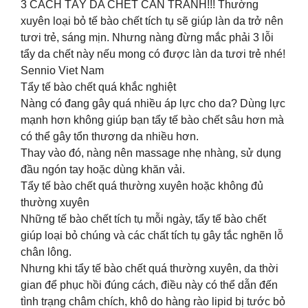
3 CÁCH TẨY DA CHẾT CẦN TRÁNH!!! Thường
xuyên loại bỏ tế bào chết tích tụ sẽ giúp làn da trở nên
tươi trẻ, sáng mịn. Nhưng nàng đừng mắc phải 3 lỗi
tẩy da chết này nếu mong có được làn da tươi trẻ nhé!
Sennio Viet Nam
Tẩy tế bào chết quá khắc nghiệt
Nàng có đang gây quá nhiều áp lực cho da? Dùng lực
mạnh hơn không giúp bạn tẩy tế bào chết sâu hơn mà
có thể gây tổn thương da nhiều hơn.
Thay vào đó, nàng nên massage nhẹ nhàng, sử dụng
đầu ngón tay hoặc dùng khăn vải.
Tẩy tế bào chết quá thường xuyên hoặc không đủ
thường xuyên
Những tế bào chết tích tụ mỗi ngày, tẩy tế bào chết
giúp loại bỏ chúng và các chất tích tụ gây tắc nghẽn lỗ
chân lông.
Nhưng khi tẩy tế bào chết quá thường xuyên, da thời
gian để phục hồi đúng cách, điều này có thể dẫn đến
tình trạng châm chích, khô do hàng rào lipid bị tước bỏ