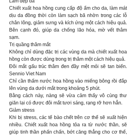
Làm đẹp da
Chiết xuất hoa hồng cung cấp độ ẩm cho da, làm mát
dịu da đồng thời còn làm sạch bã nhờn trong các lỗ
chân lông, giảm sưng và kích ứng một cách hiệu quả.
Bên cạnh đó, giúp da chống lão hóa, mờ vết thâm
sạm.
Trị quầng thâm mắt
Không chỉ dùng đặc trị các vùng da mà chiết xuất hoa
hồng còn được dùng trong trị thâm một cách hiệu quả.
Đôi mắt gấu trúc thâm đen đầy mệt mỏi sẽ tan biến.
Sennio Viet Nam
Chỉ cần thấm nước hoa hồng vào miếng bông rồi đắp
lên vùng da dưới mắt trong khoảng 5 phút.
Bằng cách này, nàng sẽ vừa cảm thấy vô cùng thư
giãn lại có được đôi mắt tươi sáng, rạng rỡ hơn hẳn.
Giảm stress
Khi bị stress, các tế bào chết trên cơ thể sẽ xuất hiện
nhiều. Chiết xuất hoa hồng tỏa ra từ nước thần, sẽ
giúp tinh thần phấn chấn, bớt căng thẳng cho cơ thể,