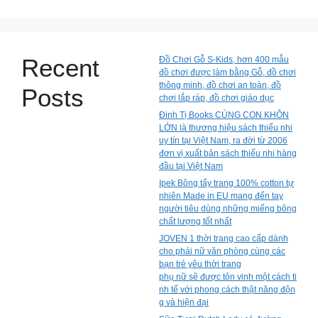
Recent
Đồ Chơi Gỗ S-Kids, hơn 400 mẫu
đồ chơi được làm bằng Gỗ, đồ chơi
thông minh, đồ chơi an toàn, đồ
Posts
chơi lắp ráp, đồ chơi giáo dục
Đinh Tị Books CÙNG CON KHÔN
LỚN là thương hiệu sách thiếu nhi
uy tín tại Việt Nam, ra đời từ 2006
đơn vị xuất bản sách thiếu nhi hàng
đầu tại Việt Nam
Ipek Bông tẩy trang 100% cotton tự
nhiên Made in EU mang đến tay
người tiêu dùng những miếng bông
chất lượng tốt nhất
JOVEN 1 thời trang cao cấp dành
cho phái nữ văn phòng cùng các
bạn trẻ yêu thời trang
phụ nữ sẽ được tôn vinh một cách ti
nh tế với phong cách thật năng độn
g và hiện đại