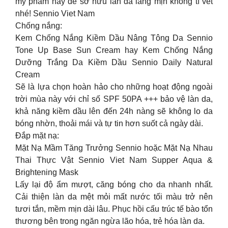
mỹ phẩm này để sở hữu làn da láng mịn không tì vết
nhé! Sennio Viet Nam
Chống nắng:
Kem Chống Nắng Kiềm Dầu Nâng Tông Da Sennio
Tone Up Base Sun Cream hay Kem Chống Nắng
Dưỡng Trắng Da Kiềm Dầu Sennio Daily Natural
Cream
Sẽ là lựa chọn hoàn hảo cho những hoạt động ngoài
trời mùa này với chỉ số SPF 50PA +++ bảo vệ làn da,
khả năng kiềm dầu lên đến 24h nàng sẽ không lo da
bóng nhờn, thoải mái và tự tin hơn suốt cả ngày dài.
Đắp mặt nạ:
Mặt Nạ Mầm Tăng Trưởng Sennio hoặc Mặt Nạ Nhau
Thai Thực Vật Sennio Viet Nam Supper Aqua &
Brightening Mask
Lấy lại độ ẩm mượt, căng bóng cho da nhanh nhất.
Cải thiện làn da mệt mỏi mất nước tối màu trở nên
tươi tắn, mềm mịn dài lâu. Phục hồi cấu trúc tế bào tổn
thương bên trong ngăn ngừa lão hóa, trẻ hóa làn da.