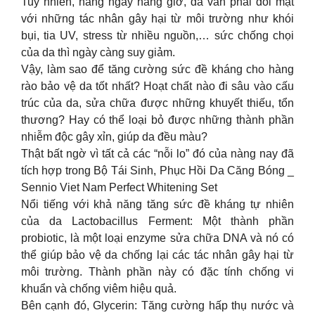
Tuy nhiên, hàng ngày hàng giờ, da vẫn phải đối mặt
với những tác nhân gây hại từ môi trường như khói
bụi, tia UV, stress từ nhiều nguồn,… sức chống chọi
của da thì ngày càng suy giảm.
Vậy, làm sao để tăng cường sức đề kháng cho hàng
rào bảo vệ da tốt nhất? Hoạt chất nào đi sâu vào cấu
trúc của da, sửa chữa được những khuyết thiếu, tổn
thương? Hay có thể loại bỏ được những thành phần
nhiễm độc gây xỉn, giúp da đều màu?
Thật bất ngờ vì tất cả các “nỗi lo” đó của nàng nay đã
tích hợp trong Bộ Tái Sinh, Phục Hồi Da Căng Bóng _
Sennio Viet Nam Perfect Whitening Set
Nổi tiếng với khả năng tăng sức đề kháng tự nhiên
của da Lactobacillus Ferment: Một thành phần
probiotic, là một loại enzyme sửa chữa DNA và nó có
thể giúp bảo vệ da chống lại các tác nhân gây hại từ
môi trường. Thành phần này có đặc tính chống vi
khuẩn và chống viêm hiệu quả.
Bên cạnh đó, Glycerin: Tăng cường hấp thụ nước và