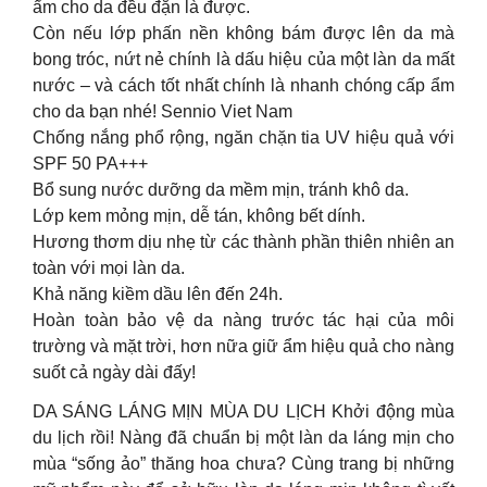
ẩm cho da đều đặn là được.
Còn nếu lớp phấn nền không bám được lên da mà
bong tróc, nứt nẻ chính là dấu hiệu của một làn da mất
nước – và cách tốt nhất chính là nhanh chóng cấp ẩm
cho da bạn nhé! Sennio Viet Nam
Chống nắng phổ rộng, ngăn chặn tia UV hiệu quả với
SPF 50 PA+++
Bổ sung nước dưỡng da mềm mịn, tránh khô da.
Lớp kem mỏng mịn, dễ tán, không bết dính.
Hương thơm dịu nhẹ từ các thành phần thiên nhiên an
toàn với mọi làn da.
Khả năng kiềm dầu lên đến 24h.
Hoàn toàn bảo vệ da nàng trước tác hại của môi
trường và mặt trời, hơn nữa giữ ẩm hiệu quả cho nàng
suốt cả ngày dài đấy!
DA SÁNG LÁNG MỊN MÙA DU LỊCH Khởi động mùa
du lịch rồi! Nàng đã chuẩn bị một làn da láng mịn cho
mùa “sống ảo” thăng hoa chưa? Cùng trang bị những