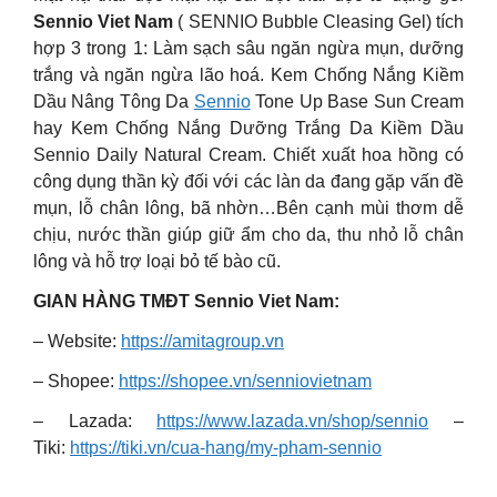
Sennio Viet Nam
( SENNIO Bubble Cleasing Gel) tích
hợp 3 trong 1: Làm sạch sâu ngăn ngừa mụn, dưỡng
trắng và ngăn ngừa lão hoá. Kem Chống Nắng Kiềm
Dầu Nâng Tông Da
Sennio
Tone Up Base Sun Cream
hay Kem Chống Nắng Dưỡng Trắng Da Kiềm Dầu
Sennio Daily Natural Cream. Chiết xuất hoa hồng có
công dụng thần kỳ đối với các làn da đang gặp vấn đề
mụn, lỗ chân lông, bã nhờn…Bên cạnh mùi thơm dễ
chịu, nước thần giúp giữ ẩm cho da, thu nhỏ lỗ chân
lông và hỗ trợ loại bỏ tế bào cũ.
GIAN HÀNG TMĐT Sennio Viet Nam:
– Website:
https://amitagroup.vn
– Shopee:
https://shopee.vn/senniovietnam
– Lazada:
https://www.lazada.vn/shop/sennio
–
Tiki:
https://tiki.vn/cua-hang/my-pham-sennio