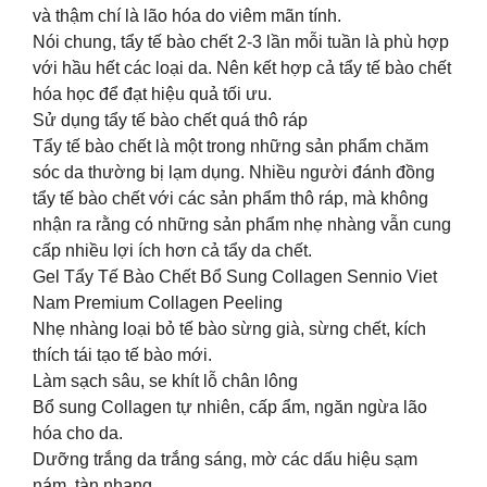
và thậm chí là lão hóa do viêm mãn tính.
Nói chung, tẩy tế bào chết 2-3 lần mỗi tuần là phù hợp
với hầu hết các loại da. Nên kết hợp cả tẩy tế bào chết
hóa học để đạt hiệu quả tối ưu.
Sử dụng tẩy tế bào chết quá thô ráp
Tẩy tế bào chết là một trong những sản phẩm chăm
sóc da thường bị lạm dụng. Nhiều người đánh đồng
tẩy tế bào chết với các sản phẩm thô ráp, mà không
nhận ra rằng có những sản phẩm nhẹ nhàng vẫn cung
cấp nhiều lợi ích hơn cả tẩy da chết.
Gel Tẩy Tế Bào Chết Bổ Sung Collagen Sennio Viet
Nam Premium Collagen Peeling
Nhẹ nhàng loại bỏ tế bào sừng già, sừng chết, kích
thích tái tạo tế bào mới.
Làm sạch sâu, se khít lỗ chân lông
Bổ sung Collagen tự nhiên, cấp ẩm, ngăn ngừa lão
hóa cho da.
Dưỡng trắng da trắng sáng, mờ các dấu hiệu sạm
nám, tàn nhang.