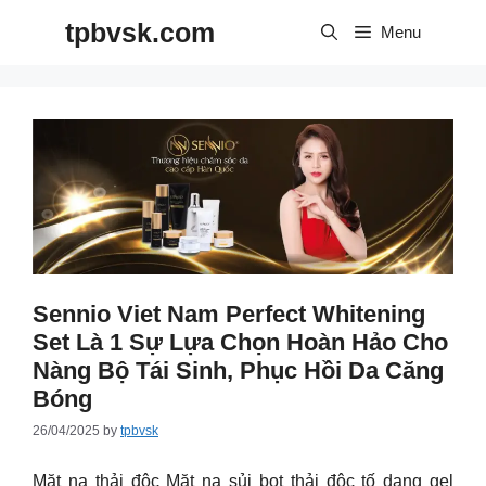
Skip
tpbvsk.com
to
Menu
content
Sennio Viet Nam Perfect Whitening
Set Là 1 Sự Lựa Chọn Hoàn Hảo Cho
Nàng Bộ Tái Sinh, Phục Hồi Da Căng
Bóng
26/04/2025
by
tpbvsk
Mặt nạ thải độc Mặt nạ sủi bọt thải độc tố dạng gel