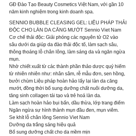
GĐ Đào Tạo Beauty Cosmetics Việt Nam, với gần 10
năm kinh nghiệm trong kinh doanh spa.
SENNIO BUBBLE CLEASING GEL: LIỆU PHÁP THẢI
ĐỘC CHO LÀN DA CĂNG MƯỚT Sennio Viet Nam
Cơ chế thải độc: Giải phóng các nguyên tử O2 vào
sâu dưới da giúp da đào thải độc tố, làm sạch sâu,
thông thoáng lỗ chân lông, làm sáng da và ngăn ngừa
mụn.
Nhờ chiết xuất từ các thành phần thảo dược quý hiếm
từ nhiên nhiên như: nhân sâm, rễ mẫu đơn, sen hồng,
bưởi chùm Liệu pháp hoàn hảo lấy lại làn da căng
mướt, đồng thời bổ sung dưỡng chất nuôi dưỡng da,
tăng sinh collagen tái tạo và trẻ hoá làn da.
Làm sạch hoàn hảo bụi bẩn, dầu thừa, lớp trang điểm
Ngăn ngừa sự hình thành mụn đầu đen, mụn viêm.
Se khít lỗ chân lông Sennio Viet Nam
Dưỡng da trắng sáng hiệu quả
Bổ sung dưỡng chất cho da mềm mịn