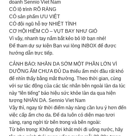
doanh Sennio Viet Nam
CÓ lộ trình RÕ RÀNG
CÓ sản phẩm ƯU VIỆT
CÓ đội ngũ hỗ trợ NHIỆT TÌNH
CƠ HỘI HIẾM CÓ – VỤT BAY NHƯ GIÓ
Vì vậy, nhanh tay nắm bắt kẻo bỏ lỡ bạn nhé!
Để tham dự sự kiện Bạn vui lòng INBOX để được
hướng dẫn trực tiếp.
CẢNH BÁO: NHĂN DA SỚM MỘT PHẦN LỚN VÌ
DƯỠNG ẨM CHƯA ĐỦ Da thiếu ẩm mới đầu rất khó
để nhìn thấy bằng mắt thường. Theo thời gian, cùng
với sự tác động của các tác nhân bên ngoài làn da lúc
này “lên tiếng” báo hiệu sức khỏe làn da qua hiện
tượng NHĂN DA. Sennio Viet Nam
Vậy thì, ngay từ thời điểm này nàng cần lưu ý hơn đến
việc cấp ẩm cho da. Để da luôn có diện mạo tươi
sáng, rạng ngời từ bên trong và bên ngoài:
Từ bên trong: Không đợi khát mới đi uống nước, hãy