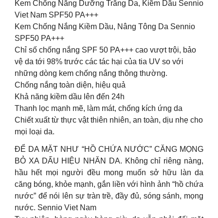
Kem Chống Nắng Dưỡng Trắng Da, Kiềm Dầu Sennio
Viet Nam SPF50 PA+++
Kem Chống Nắng Kiềm Dầu, Nâng Tông Da Sennio
SPF50 PA+++
Chỉ số chống nắng SPF 50 PA+++ cao vượt trội, bảo
vệ da tới 98% trước các tác hại của tia UV so với
những dòng kem chống nắng thông thường.
Chống nắng toàn diện, hiệu quả
Khả năng kiềm dầu lên đến 24h
Thanh lọc mạnh mẽ, làm mát, chống kích ứng da
Chiết xuất từ thực vật thiên nhiên, an toàn, dịu nhẹ cho
mọi loại da.
ĐỂ DA MẶT NHƯ “HỒ CHỨA NƯỚC” CĂNG MỌNG
BỎ XA DẤU HIỆU NHĂN DA. Không chỉ riêng nàng,
hầu hết mọi người đều mong muốn sở hữu làn da
căng bóng, khỏe mạnh, gắn liền với hình ảnh “hồ chứa
nước” để nói lên sự tràn trề, đầy đủ, sóng sánh, mọng
nước. Sennio Viet Nam