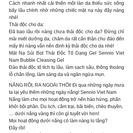
Cách nhanh nhất cải thiện một làn da thiếu sức sống
bấy lâu chính nhờ những chiếc mặt nạ này đây nàng
nhé!
Thải độc cho da:
Đã bao lâu rồi nàng chưa thải độc cho da? Đừng chỉ
mải miết dưỡng da, chăm da rất cẩn thận chu đáo đến
mấy thì nàng vẫn nên định kỳ thải độc cho da nhé!
Mặt Nạ Sủi Bọt Thải Độc Tố Dạng Gel Sennio Viet
Nam Bubble Cleasing Gel
Đào thải độc tố tích tụ lâu, làm sạch sâu, thông thoáng
lỗ chân lông, làm sáng da và ngăn ngừa mụn.
NẮNG RỒI, RA NGOÀI THÔI! Đi qua những ngày mưa
ta lại yêu thêm những ngày nắng! Sennio Viet Nam
Nắng làm cho mọi hoạt động trở nên hào hứng, phấn
khởi bội phần. Du lịch, cắm trại, bãi biển, chèo thuyền,
… dưới nắng vàng thì còn gì tuyệt vời hơn!
Mọi hoạt động dưới nắng có làm nàng lo lắng?
Đây rồi!