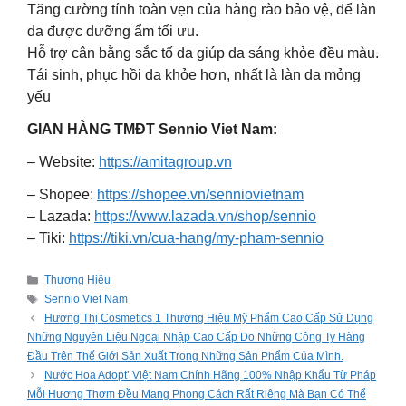
Tăng cường tính toàn vẹn của hàng rào bảo vệ, để làn
da được dưỡng ẩm tối ưu.
Hỗ trợ cân bằng sắc tố da giúp da sáng khỏe đều màu.
Tái sinh, phục hồi da khỏe hơn, nhất là làn da mỏng
yếu
GIAN HÀNG TMĐT Sennio Viet Nam:
– Website:
https://amitagroup.vn
– Shopee:
https://shopee.vn/senniovietnam
– Lazada:
https://www.lazada.vn/shop/sennio
– Tiki:
https://tiki.vn/cua-hang/my-pham-sennio
Categories
Thương Hiệu
Tags
Sennio Viet Nam
Hương Thị Cosmetics 1 Thương Hiệu Mỹ Phẩm Cao Cấp Sử Dụng
Những Nguyên Liệu Ngoại Nhập Cao Cấp Do Những Công Ty Hàng
Đầu Trên Thế Giới Sản Xuất Trong Những Sản Phẩm Của Mình.
Nước Hoa Adopt’ Việt Nam Chính Hãng 100% Nhập Khẩu Từ Pháp
Mỗi Hương Thơm Đều Mang Phong Cách Rất Riêng Mà Bạn Có Thể