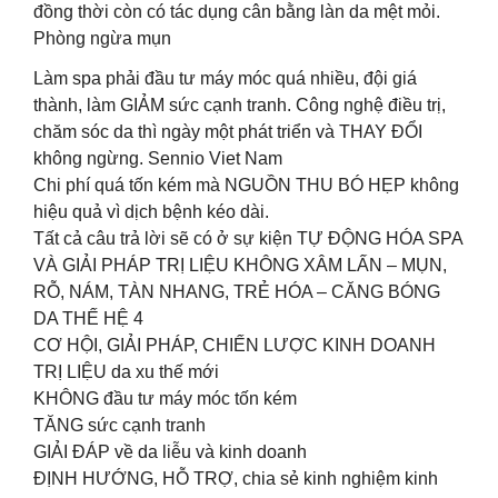
đồng thời còn có tác dụng cân bằng làn da mệt mỏi.
Phòng ngừa mụn
Làm spa phải đầu tư máy móc quá nhiều, đội giá
thành, làm GIẢM sức cạnh tranh. Công nghệ điều trị,
chăm sóc da thì ngày một phát triển và THAY ĐỔI
không ngừng. Sennio Viet Nam
Chi phí quá tốn kém mà NGUỒN THU BÓ HẸP không
hiệu quả vì dịch bệnh kéo dài.
Tất cả câu trả lời sẽ có ở sự kiện TỰ ĐỘNG HÓA SPA
VÀ GIẢI PHÁP TRỊ LIỆU KHÔNG XÂM LẤN – MỤN,
RỖ, NÁM, TÀN NHANG, TRẺ HÓA – CĂNG BÓNG
DA THẾ HỆ 4
CƠ HỘI, GIẢI PHÁP, CHIẾN LƯỢC KINH DOANH
TRỊ LIỆU da xu thế mới
KHÔNG đầu tư máy móc tốn kém
TĂNG sức cạnh tranh
GIẢI ĐÁP về da liễu và kinh doanh
ĐỊNH HƯỚNG, HỖ TRỢ, chia sẻ kinh nghiệm kinh