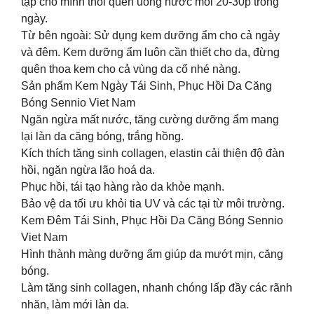
tập cho mình thói quen uống nước mỗi 20-30p trong
ngày.
Từ bên ngoài: Sử dụng kem dưỡng ẩm cho cả ngày
và đêm. Kem dưỡng ẩm luôn cần thiết cho da, đừng
quên thoa kem cho cả vùng da cổ nhé nàng.
Sản phẩm Kem Ngày Tái Sinh, Phục Hồi Da Căng
Bóng Sennio Viet Nam
Ngăn ngừa mất nước, tăng cường dưỡng ẩm mang
lại làn da căng bóng, trắng hồng.
Kích thích tăng sinh collagen, elastin cải thiện độ đàn
hồi, ngăn ngừa lão hoá da.
Phục hồi, tái tạo hàng rào da khỏe mạnh.
Bảo vệ da tối ưu khỏi tia UV và các tại từ môi trường.
Kem Đêm Tái Sinh, Phục Hồi Da Căng Bóng Sennio
Viet Nam
Hình thành màng dưỡng ẩm giúp da mướt mịn, căng
bóng.
Làm tăng sinh collagen, nhanh chóng lấp đầy các rãnh
nhăn, làm mới làn da.