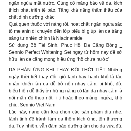
ngăn ngừa mất nước. Củng cố màng bảo vệ da, kích
thích phát triển tế bào. Tăng khả năng thẩm thấu của
chất dinh dưỡng khác.
Quá quen thuộc với nàng rồi, hoạt chất ngăn ngừa sắc
tố melanin di chuyển đến lớp biểu bì giúp làn da trắng
sáng tự nhiên chính là Niacinamide.
Sử dụng Bộ Tái Sinh, Phục Hồi Da Căng Bóng _
Sennio Perfect Whitening Set ngay từ hôm nay để sở
hữu làn da căng mọng hiệu ứng “hồ chứa nước”.
DA PHẢN ỨNG KHI THAY ĐỔI THỜI TIẾT Những
ngày thời tiết thay đổi, gió lạnh hay hanh khô là tác
nhân khiến làn da dễ trở nên nhạy cảm, bị khô, đỏ,
biểu hiện dễ thấy ở những nàng có làn da nhạy cảm là
nổi mẩn đỏ theo nốt li ti hoặc theo mảng, ngứa, khó
chịu. Sennio Viet Nam
Lúc này, nàng cần lựa chọn các sản phẩm dịu nhẹ,
lành tính để tránh làm da thêm kích ứng, tổn thương
da. Tuy nhiên, vẫn đảm bảo dưỡng ẩm cho da vừa đủ,