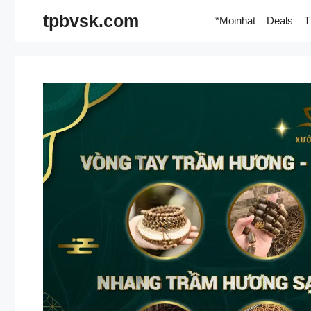
Skip
tpbvsk.com
*Moinhat
Deals
T
to
content