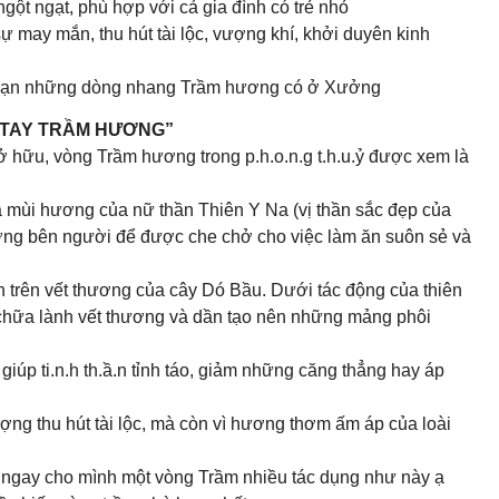
ột ngạt, phù hợp với cả gia đình có trẻ nhỏ
may mắn, thu hút tài lộc, vượng khí, khởi duyên kinh
 bạn những dòng nhang Trầm hương có ở Xưởng
 TAY TRẦM HƯƠNG”
 hữu, vòng Trầm hương trong p.h.o.n.g t.h.u.ỷ được xem là
à mùi hương của nữ thần Thiên Y Na (vị thần sắc đẹp của
ng bên người để được che chở cho việc làm ăn suôn sẻ và
trên vết thương của cây Dó Bầu. Dưới tác động của thiên
úp chữa lành vết thương và dần tạo nên những mảng phôi
p ti.n.h th.ầ.n tỉnh táo, giảm những căng thẳng hay áp
g thu hút tài lộc, mà còn vì hương thơm ấm áp của loài
ngay cho mình một vòng Trầm nhiều tác dụng như này ạ