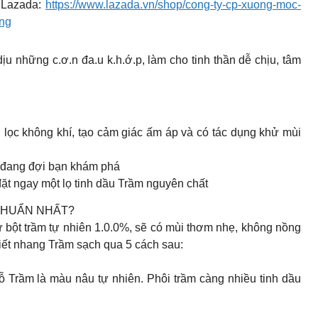
Lazada:
https://www.lazada.vn/shop/cong-ty-cp-xuong-moc-
ong
u những c.ơ.n đa.u k.h.ớ.p, làm cho tinh thần dễ chịu, tâm
h lọc không khí, tạo cảm giác ấm áp và có tác dụng khử mùi
 đang đợi bạn khám phá
t ngay một lọ tinh dầu Trầm nguyên chất
CHUẨN NHẤT?
ột trầm tự nhiên 1.0.0%, sẽ có mùi thơm nhẹ, không nồng
biết nhang Trầm sạch qua 5 cách sau:
Trầm là màu nâu tự nhiên. Phôi trầm càng nhiều tinh dầu