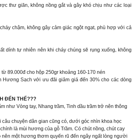
ợc thư giãn, không nồng gắt và gây khó chịu như các loại
cháy chậm, không gây cảm giác ngột ngạt, phù hợp với cả
t dính tự nhiên nên khi cháy chúng sẽ rụng xuống, không
g từ 89.000đ cho hộp 250gr khoảng 160-170 nén
 Hương Sạch với ưu đãi giảm giá đến 30% cho các dòng
CH ĐẾN THẾ???
m như Vòng tay, Nhang trầm, Tinh dầu trầm trở nên thông
i câu chuyện dân gian cũng có, dưới góc nhìn khoa học
 chính là mùi hương của gỗ Trầm. Có chút nồng, chút cay
ạo nên một hương thơm quyến rũ đến ngây ngất lòng người