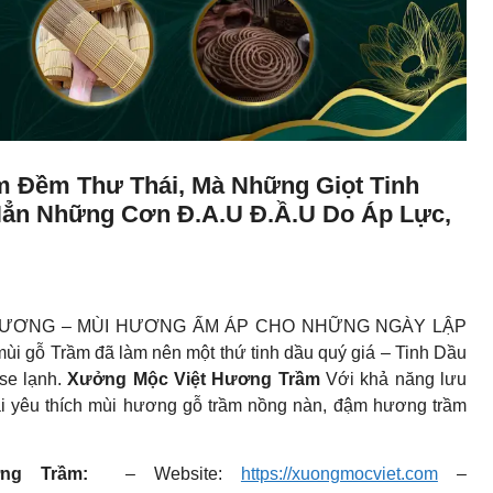
 Đềm Thư Thái, Mà Những Giọt Tinh
ẳn Những Cơn Đ.a.u Đ.ầ.u Do Áp Lực,
ƯƠNG – MÙI HƯƠNG ẤM ÁP CHO NHỮNG NGÀY LẬP
i gỗ Trầm đã làm nên một thứ tinh dầu quý giá – Tinh Dầu
se lạnh.
Xưởng Mộc Việt Hương Trầm
Với khả năng lưu
ai yêu thích mùi hương gỗ trầm nồng nàn, đậm hương trầm
ơng Trầm:
– Website:
https://xuongmocviet.com
–