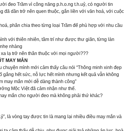
i đeo Trầm vì công năng p.h.o.ng t.h.uỷ, có người tin
đã dần trở nên quen thuộc, gắn liền với văn hoá, với cuộc
á, phân chia theo từng loại Trầm để phù hợp với nhu cầu
 với thiên nhiên, tâm trí như được thư giãn, từng làn
t nhẹ nhàng
 xa lạ trở nên thân thuộc với mọi người???
ÚT MAY MẮN
iều chuyện mình mới cảm thấy câu nói “Thông minh xinh đẹp
 gắng hết sức, nỗ lực hết mình nhưng kết quả vẫn không
êm may mắn mới dễ dàng thành công”
ưởng Mộc Việt đã cảm nhận như thế.
i may mắn cho người đeo mà không phải thứ khác?
.ỷ”, là vòng tay được tin là mang lại nhiều điều may mắn và
 ta cảm thấy dễ chịu, như được giải toả những áp lực, hoà