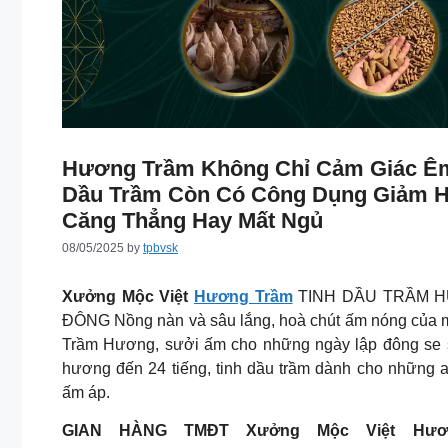
Hương Trầm Không Chỉ Cảm Giác Êm
Dầu Trầm Còn Có Công Dụng Giảm H
Căng Thẳng Hay Mất Ngủ
08/05/2025
by
tpbvsk
Xưởng Mộc Việt
Hương Trầm
TINH DẦU TRẦM H
ĐÔNG Nồng nàn và sâu lắng, hoà chút ấm nóng của mù
Trầm Hương, sưởi ấm cho những ngày lập đông se 
hương đến 24 tiếng, tinh dầu trầm dành cho những 
ấm áp.
GIAN HÀNG TMĐT Xưởng Mộc Việt Hư