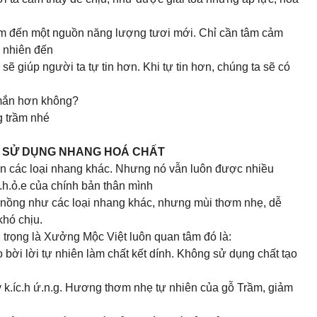
m đến một nguồn năng lượng tươi mới. Chỉ cần tâm cảm
ự nhiên đến
 giúp người ta tự tin hơn. Khi tự tin hơn, chúng ta sẽ có
 mắn hơn không?
g trầm nhé
 VÌ SỬ DỤNG NHANG HOÁ CHẤT
 các loại nhang khác. Nhưng nó vẫn luôn được nhiều
.h.ỏ.e của chính bản thân mình
nồng như các loại nhang khác, nhưng mùi thơm nhẹ, dễ
khó chịu.
 trọng là Xưởng Mộc Việt luôn quan tâm đó là:
ời lời tự nhiên làm chất kết dính. Không sử dụng chất tạo
.íc.h ứ.n.g. Hương thơm nhẹ tự nhiên của gỗ Trầm, giảm