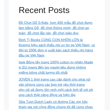
Recent Posts
Đồ Chơi Gỗ S-Kids, hơn 400 mẫu đồ chơi được
làm bằng Gỗ, đồ chơi thông minh, đồ chơi an
toàn, đồ chơi lắp ráp, đồ chơi giáo dục
Đinh Tị Books CÙNG CON KHÔN LỚN là
thương hiệu sách thiếu nhi uy tín tại Việt Nam, ra
đời từ 2006 đơn vị xuất bản sách thiếu nhi hàng
đầu tại Việt Nam
Ipek Bông tẩy trang 100% cotton tự nhiên Made
in EU mang đến tay người tiêu dùng những
miếng bông chất lượng tốt nhất
JOVEN 1 thời trang cao cấp dành cho phái nữ
văn phòng cùng các bạn trẻ yêu thời trang
phụ nữ sẽ được tôn vinh một cách tinh tế với ph
ong cách thật năng động và hiện đại
Sữa Tươi Dutch Lady có đường Các mẹ hãy
tham gia với cộng đồng chúng tôi để cùng nhau