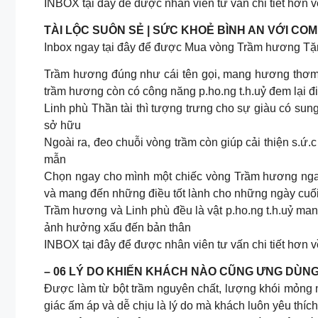
INBOX tại đây để được nhân viên tư vấn chi tiết hơn 
TÀI LỘC SUÔN SẺ | SỨC KHOẺ BÌNH AN VỚI CO
Inbox ngay tại đây để được Mua vòng Trầm hương Tặn
Trầm hương đúng như cái tên gọi, mang hương thơm 
trầm hương còn có công năng p.ho.ng t.h.uỷ đem lại điề
Linh phù Thần tài thì tượng trưng cho sự giàu có sung
sở hữu
Ngoài ra, đeo chuỗi vòng trầm còn giúp cải thiện s.ứ.c
mẫn
Chọn ngay cho mình một chiếc vòng Trầm hương nga
và mang đến những điều tốt lành cho những ngày cuố
Trầm hương và Linh phù đều là vật p.ho.ng t.h.uỷ man
ảnh hưởng xấu đến bản thân
INBOX tại đây để được nhân viên tư vấn chi tiết hơn
– 06 LÝ DO KHIẾN KHÁCH NÀO CŨNG ƯNG DÙN
Được làm từ bột trầm nguyên chất, lượng khói mỏng 
giác ấm áp và dễ chịu là lý do mà khách luôn yêu th