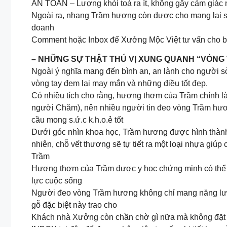
AN TOÀN – Lượng khói toả ra ít, không gây cảm giác ng
Ngoài ra, nhang Trầm hương còn được cho mang lại sự 
doanh
Comment hoặc Inbox để Xưởng Mộc Việt tư vấn cho
– NHỮNG SỰ THẬT THÚ VỊ XUNG QUANH “VÒNG
Ngoài ý nghĩa mang đến bình an, an lành cho người sở
vòng tay đem lại may mắn và những điều tốt đẹp.
Có nhiều tích cho rằng, hương thơm của Trầm chính l
người Chăm), nên nhiều người tin đeo vòng Trầm hươ
cầu mong s.ứ.c k.h.o.ẻ tốt
Dưới góc nhìn khoa học, Trầm hương được hình thành 
nhiên, chỗ vết thương sẽ tự tiết ra một loại nhựa gi
Trầm
Hương thơm của Trầm được y học chứng minh có thể giú
lực cuộc sống
Người đeo vòng Trầm hương không chỉ mang năng lượn
gỗ đặc biệt này trao cho
Khách nhà Xưởng còn chần chờ gì nữa mà không đặt 