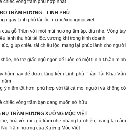
về chiếc vòng trầm phù hợp nhất
MBO TRẦM HƯƠNG – LINH PHÙ
g ngay Linh phù tài lộc: m.me/xuongmocviet
của gỗ Trầm với một mùi hương ấm áp, dịu nhẹ. Vòng tay
u lành thu hút tài lộc, vượng khí trong kinh doanh
 túc, giúp chiêu tài chiêu lộc, mang lại phúc lành cho người
 khỏe, hỗ trợ giấc ngủ ngon để luôn có một ti.n.h t.h.ần minh
y hôm nay để được tặng kèm Linh phù Thần Tài Khai Vận
i năm
g ý niệm tốt hơn, phù hợp với tất cả mọi người và không có
 về chiếc vòng trầm bạn đang muốn sở hữu
G NỤ TRẦM HƯƠNG XƯỞNG MỘC VIỆT
nhẹ, hoà với mùi gỗ trầm nhẹ nhàng tự nhiên, mang lại cảm
ích Nụ Trầm hương của Xưởng Mộc Việt