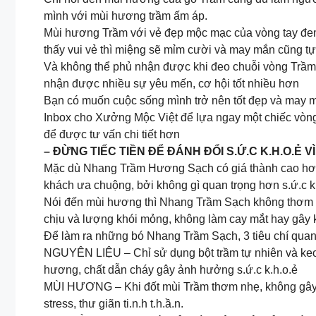
mình với mùi hương trầm ấm áp.
Mùi hương Trầm với vẻ đẹp mộc mạc của vòng tay đe
thấy vui vẻ thì miệng sẽ mỉm cười và may mắn cũng t
Và không thể phủ nhận được khi đeo chuỗi vòng Trầm sẽ
nhận được nhiều sự yêu mến, cơ hội tốt nhiều hơn
Bạn có muốn cuộc sống mình trở nên tốt đẹp và may
Inbox cho Xưởng Mộc Việt để lựa ngay một chiếc vòn
để được tư vấn chi tiết hơn
– ĐỪNG TIẾC TIỀN ĐỂ ĐÁNH ĐỔI S.Ứ.C K.H.O.Ẻ
Mặc dù Nhang Trầm Hương Sạch có giá thành cao hơn
khách ưa chuộng, bởi không gì quan trọng hơn s.ứ.c k
Nói đến mùi hương thì Nhang Trầm Sạch không thơm 
chịu và lượng khói mỏng, không làm cay mắt hay gây 
Để làm ra những bó Nhang Trầm Sạch, 3 tiêu chí quan
NGUYÊN LIỆU – Chỉ sử dụng bột trầm tự nhiên và keo b
hương, chất dẫn cháy gây ảnh hưởng s.ứ.c k.h.o.ẻ
MÙI HƯƠNG – Khi đốt mùi Trầm thơm nhẹ, không gây k
stress, thư giãn ti.n.h t.h.ầ.n.