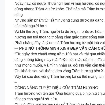
Ngày nay, có người thưởng Trầm vì mùi hương, có ngườ
dùng nhang Trầm vì sức khỏe. Thế nên mà Trầm hương 
sống
Những sản phẩm từ Trầm hương cũng được đa dạng ho
của mỗi người hơn
Và khi thưởng Trầm, người ta dường như được hòa mình
hương lan toả thoang thoảng cảm giác cuộc sống thậ
Phải chăng đây là lý do mà Trầm hương từ một thú vui
— PHỤ NỮ THÔNG MINH XINH ĐẸP VẪN CẦN CH
“Từ ngày đeo chuỗi vòng trầm 108 hạt và trải qua nh
cũng không bằng may mắn”. Đôi lúc mặc dù mình đã cố
như mong muốn. Và mình nhận ra, đôi khi vẫn cần th
Chị khách sau vài tháng đeo vòng Trầm hương bên X
Vậy tại sao đeo vòng Trầm hương lại có thể mang lạ
–
CÔNG NĂNG TUYỆT DIỆU CỦA TRẦM HƯƠNG
Trầm hương với tên gọi “Ông hoàng của p.h.o.n.g t.h.u
tốt đẹp cho người sở hữu
Chỉ nói đến mùi hương của gỗ Trầm cũng đủ làm người