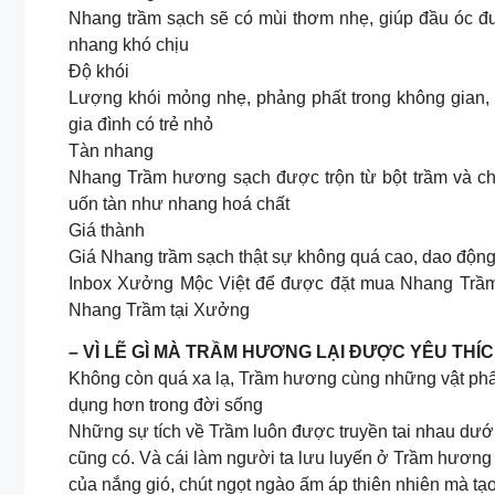
Nhang trầm sạch sẽ có mùi thơm nhẹ, giúp đầu óc đư
nhang khó chịu
Độ khói
Lượng khói mỏng nhẹ, phảng phất trong không gian, 
gia đình có trẻ nhỏ
Tàn nhang
Nhang Trầm hương sạch được trộn từ bột trầm và chấ
uốn tàn như nhang hoá chất
Giá thành
Giá Nhang trầm sạch thật sự không quá cao, dao độn
Inbox Xưởng Mộc Việt để được đặt mua Nhang Trầm
Nhang Trầm tại Xưởng
– VÌ LẼ GÌ MÀ TRẦM HƯƠNG LẠI ĐƯỢC YÊU THÍ
Không còn quá xa lạ, Trầm hương cùng những vật phẩ
dụng hơn trong đời sống
Những sự tích về Trầm luôn được truyền tai nhau dướ
cũng có. Và cái làm người ta lưu luyến ở Trầm hương
của nắng gió, chút ngọt ngào ấm áp thiên nhiên mà t