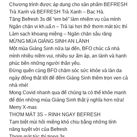
Chương trình được áp dụng cho sản phẩm BEFRESH
Trà Xanh và BEFRESH Trà Xanh – Bạc Hà.
Tặng Befresh 3s để “em bé” làm nhiệm vụ của mình
Ngăn chặn vi kh.uẩ.n – Trả lại hơi thở thơm mát tức thì
Làm sạch khoang miệng – Ngăn chặn sâu răng
MỪNG MÙA GIÁNG SINH AN LÀNH
Một mùa Giáng Sinh nữa lại đến, BFO chúc cả nhà
mình nhiều niềm vui, nhiều sự ấm áp, an lành và hạnh
phúc bên những người thân yêu.
Đừng quên cùng BFO chăm sóc sức khỏe và làn da
ngày đông thật tốt để đêm Giáng Sinh thêm trọn vẹn cả
nhà nhé!
Mong Covid nhanh qua để chúng ta có thể khỏe mạnh
để đón những mùa Giáng Sinh thật ý nghĩa hơn nữa!
Merry X-mas
THƠM MÁT 3S – RINH NGAY BEFRESH
Tạm biệt mùi hôi miệng khó chịu bằng những tính
năng tuyệt vời của Befresh
Thơm mát tức thì trong 3s