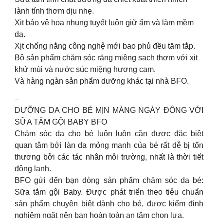
lành tính thơm dịu nhẹ.
Xịt bảo vệ hoa nhung tuyết luôn giữ ẩm và làm mềm
da.
Xịt chống nắng công nghệ mới bao phủ đều tăm tắp.
Bộ sản phẩm chăm sóc răng miệng sạch thơm với xịt
khử mùi và nước súc miệng hương cam.
Và hàng ngàn sản phẩm dưỡng khác tại nhà BFO.
–
DƯỠNG DA CHO BÉ MỊN MÀNG NGÀY ĐÔNG VỚI
SỮA TẮM GỘI BABY BFO
Chăm sóc da cho bé luôn luôn cần được đặc biệt
quan tâm bởi làn da mỏng manh của bé rất dễ bị tổn
thương bởi các tác nhân môi trường, nhất là thời tiết
đông lạnh.
BFO gửi đến bạn dòng sản phẩm chăm sóc da bé:
Sữa tắm gội Baby. Được phát triển theo tiêu chuẩn
sản phẩm chuyên biệt dành cho bé, được kiểm định
nghiêm ngặt nên bạn hoàn toàn an tâm chọn lựa.