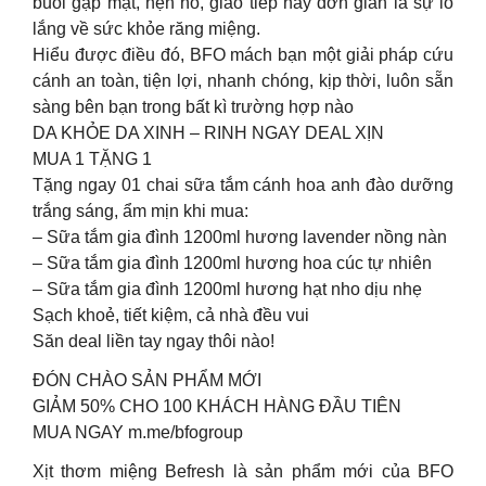
buổi gặp mặt, hẹn hò, giao tiếp hay đơn giản là sự lo
lắng về sức khỏe răng miệng.
Hiểu được điều đó, BFO mách bạn một giải pháp cứu
cánh an toàn, tiện lợi, nhanh chóng, kịp thời, luôn sẵn
sàng bên bạn trong bất kì trường hợp nào
DA KHỎE DA XINH – RINH NGAY DEAL XỊN
MUA 1 TẶNG 1
Tặng ngay 01 chai sữa tắm cánh hoa anh đào dưỡng
trắng sáng, ẩm mịn khi mua:
– Sữa tắm gia đình 1200ml hương lavender nồng nàn
– Sữa tắm gia đình 1200ml hương hoa cúc tự nhiên
– Sữa tắm gia đình 1200ml hương hạt nho dịu nhẹ
Sạch khoẻ, tiết kiệm, cả nhà đều vui
Săn deal liền tay ngay thôi nào!
ĐÓN CHÀO SẢN PHẨM MỚI
GIẢM 50% CHO 100 KHÁCH HÀNG ĐẦU TIÊN
MUA NGAY m.me/bfogroup
Xịt thơm miệng Befresh là sản phẩm mới của BFO