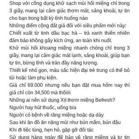
Shop với công dụng khử sạch mùi hôi miệng chỉ trong
3 giây, mang lại cảm giác thơm mát, sảng khoái, tự tin
cho bạn trong bất kỳ tình huống nào
Những điểm cộng đắt giá đối với siêu phẩm mới này:
Chiết xuất từ tinh dầu bạc hà – trà xanh thiên nhiên
đảm bảo không gây kích ứng, an toàn khi nuốt.
Khử mùi hôi khoang miệng nhanh chóng chỉ trong 3
giây, mang lại cảm giác mát lạnh, sảng khoái, giúp bạn
tự tin, bừng tỉnh và tràn đầy năng lượng.
Thiết kế nhỏ gọn, màu sắc hiện đại trẻ trung có thể bỏ
túi hoặc làm phụ kiện.
Giá chỉ 69.000 nhưng nếu bạn đặt mua hôm nay thì
giá chỉ còn 34,500 mà thôiiii
Những ai nên sử dụng Xịt thơm miệng Befresh?
Người hay hút thuốc, uống bia
Người có bệnh về răng miệng hoặc dạ dày
Sau khi ăn đồ ăn nặng mùi như bún mắm, bún đậu
Khi đi tiệc tùng, hẹn hò, gặp gỡ đối tác
Sử dụng hàng ngày để bảo vệ răng miệng và tự tin