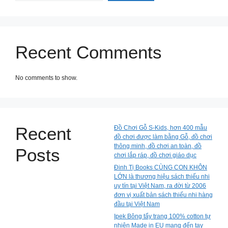
Recent Comments
No comments to show.
Recent
Đồ Chơi Gỗ S-Kids, hơn 400 mẫu
đồ chơi được làm bằng Gỗ, đồ chơi
thông minh, đồ chơi an toàn, đồ
Posts
chơi lắp ráp, đồ chơi giáo dục
Đinh Tị Books CÙNG CON KHÔN
LỚN là thương hiệu sách thiếu nhi
uy tín tại Việt Nam, ra đời từ 2006
đơn vị xuất bản sách thiếu nhi hàng
đầu tại Việt Nam
Ipek Bông tẩy trang 100% cotton tự
nhiên Made in EU mang đến tay