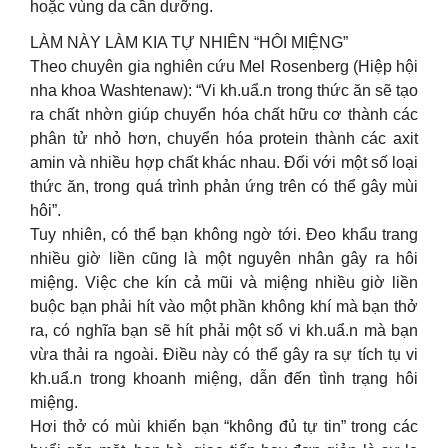
hoặc vùng da cần dưỡng.
LÀM NÀY LÀM KIA TỰ NHIÊN “HÔI MIỆNG”
Theo chuyên gia nghiên cứu Mel Rosenberg (Hiệp hội
nha khoa Washtenaw): “Vi kh.uẩ.n trong thức ăn sẽ tạo
ra chất nhờn giúp chuyển hóa chất hữu cơ thành các
phân tử nhỏ hơn, chuyển hóa protein thành các axit
amin và nhiều hợp chất khác nhau. Đối với một số loại
thức ăn, trong quá trình phản ứng trên có thể gây mùi
hôi”.
Tuy nhiên, có thể bạn không ngờ tới. Đeo khẩu trang
nhiều giờ liền cũng là một nguyên nhân gây ra hôi
miệng. Việc che kín cả mũi và miệng nhiều giờ liền
buộc bạn phải hít vào một phần không khí mà bạn thở
ra, có nghĩa bạn sẽ hít phải một số vi kh.uẩ.n mà bạn
vừa thải ra ngoài. Điều này có thể gây ra sự tích tụ vi
kh.uẩ.n trong khoanh miệng, dẫn đến tình trạng hôi
miệng.
Hơi thở có mùi khiến bạn “không đủ tự tin” trong các