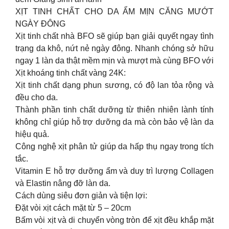
XỊT TINH CHẤT CHO DA ẨM MỊN CĂNG MƯỚT
NGÀY ĐÔNG
Xịt tinh chất nhà BFO sẽ giúp bạn giải quyết ngay tình
trạng da khô, nứt nẻ ngày đông. Nhanh chóng sở hữu
ngay 1 làn da thật mềm mịn và mượt mà cùng BFO với
Xịt khoáng tinh chất vàng 24K:
Xịt tinh chất dạng phun sương, có độ lan tỏa rộng và
đều cho da.
Thành phần tinh chất dưỡng từ thiên nhiên lành tính
không chỉ giúp hỗ trợ dưỡng da mà còn bảo vệ làn da
hiệu quả.
Công nghệ xịt phân tử giúp da hấp thụ ngay trong tích
tắc.
Vitamin E hỗ trợ dưỡng ẩm và duy trì lượng Collagen
và Elastin nâng đỡ làn da.
Cách dùng siêu đơn giản và tiện lợi:
Đặt vòi xịt cách mặt từ 5 – 20cm
Bấm vòi xịt và di chuyển vòng tròn để xịt đều khắp mặt