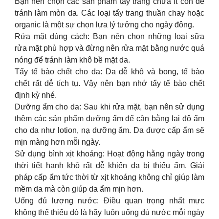
Bạn nên chọn các sản phẩm tẩy trang chứa ít cồn để
tránh làm mòn da. Các loại tẩy trang thuần chay hoặc
organic là một sự chọn lựa lý tưởng cho ngày đông.
Rửa mặt đúng cách: Bạn nên chọn những loại sữa
rửa mặt phù hợp và đừng nên rửa mặt bằng nước quá
nóng để tránh làm khô bề mặt da.
Tẩy tế bào chết cho da: Da dễ khô và bong, tế bào
chết rất dễ tích tụ. Vậy nên bạn nhớ tẩy tế bào chết
định kỳ nhé.
Dưỡng ẩm cho da: Sau khi rửa mặt, bạn nên sử dụng
thêm các sản phẩm dưỡng ẩm để cân bằng lại độ ẩm
cho da như lotion, nạ dưỡng ẩm. Da được cấp ẩm sẽ
mịn màng hơn mỗi ngày.
Sử dụng bình xịt khoáng: Hoạt động hằng ngày trong
thời tiết hanh khô rất dễ khiến da bị thiếu ẩm. Giải
pháp cấp ẩm tức thời từ xịt khoáng không chỉ giúp làm
mềm da mà còn giúp da ẩm mịn hơn.
Uống đủ lượng nước: Điều quan trọng nhất mực
không thể thiếu đó là hãy luôn uống đủ nước mỗi ngày