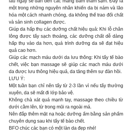
lâu ngày sẽ dẫn đến các mảng bám thâm sạm. Đây là
một trong những nguyên nhân khiến da bị nám và lão
hóa một cách nhanh chóng, da không thể trao đổi chất
và sản sinh collagen được.
Giúp da hấp thụ các dưỡng chất hiệu quả: Khi lỗ chân
lông được tẩy sạch thoáng, các dưỡng chất dễ dàng
hấp thụ vào da hơn, quá trình dưỡng da sẽ đạt hiệu
quả cao hơn.
Giúp các mạch máu dưới da lưu thông: Khi tẩy tế bào
chết, việc bạn massage sẽ giúp các mạch máu dưới
da được lưu thông hiệu quả, da tăng thêm sự đàn hồi.
LƯU Ý:
Một tuần bạn chỉ nên tẩy từ 2-3 lần vì nếu tẩy thường
xuyên, da sẽ mất đi lớp bảo vệ.
Không chà xát quá mạnh tay, massage theo chiều từ
dưới cằm lên, từ trong mũi ra ngoài má.
Nên đắp thêm mặt nạ hoặc dưỡng ẩm bằng sản phẩm
chuyên dụng sau khi tẩy tế bào chết.
BFO chúc các bạn có một làn da đẹp nhé!