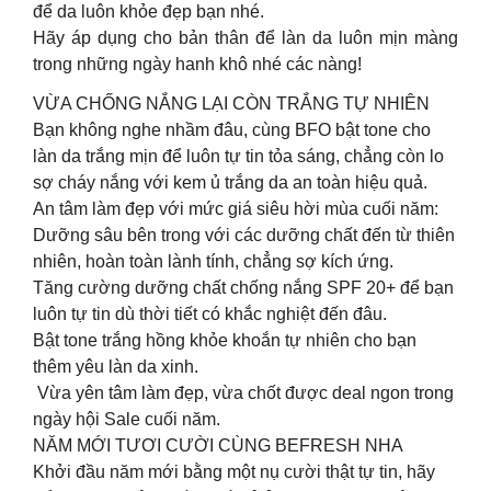
để da luôn khỏe đẹp bạn nhé.
Hãy áp dụng cho bản thân để làn da luôn mịn màng
trong những ngày hanh khô nhé các nàng!
VỪA CHỐNG NẮNG LẠI CÒN TRẮNG TỰ NHIÊN
Bạn không nghe nhầm đâu, cùng BFO bật tone cho
làn da trắng mịn để luôn tự tin tỏa sáng, chẳng còn lo
sợ cháy nắng với kem ủ trắng da an toàn hiệu quả.
An tâm làm đẹp với mức giá siêu hời mùa cuối năm:
Dưỡng sâu bên trong với các dưỡng chất đến từ thiên
nhiên, hoàn toàn lành tính, chẳng sợ kích ứng.
Tăng cường dưỡng chất chống nắng SPF 20+ để bạn
luôn tự tin dù thời tiết có khắc nghiệt đến đâu.
Bật tone trắng hồng khỏe khoắn tự nhiên cho bạn
thêm yêu làn da xinh.
️ Vừa yên tâm làm đẹp, vừa chốt được deal ngon trong
ngày hội Sale cuối năm.
NĂM MỚI TƯƠI CƯỜI CÙNG BEFRESH NHA
Khởi đầu năm mới bằng một nụ cười thật tự tin, hãy