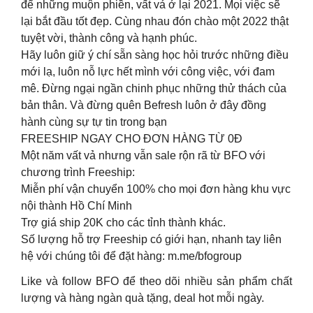
để những muộn phiền, vất vả ở lại 2021. Mọi việc sẽ
lại bắt đầu tốt đẹp. Cùng nhau đón chào một 2022 thật
tuyệt vời, thành công và hạnh phúc.
Hãy luôn giữ ý chí sẵn sàng học hỏi trước những điều
mới lạ, luôn nỗ lực hết mình với công việc, với đam
mê. Đừng ngại ngần chinh phục những thử thách của
bản thân. Và đừng quên Befresh luôn ở đây đồng
hành cùng sự tự tin trong bạn
FREESHIP NGAY CHO ĐƠN HÀNG TỪ 0Đ
Một năm vất vả nhưng vẫn sale rộn rã từ BFO với
chương trình Freeship:
Miễn phí vận chuyển 100% cho mọi đơn hàng khu vực
nội thành Hồ Chí Minh
Trợ giá ship 20K cho các tỉnh thành khác.
Số lượng hỗ trợ Freeship có giới hạn, nhanh tay liên
hệ với chúng tôi để đặt hàng: m.me/bfogroup
Like và follow BFO để theo dõi nhiều sản phẩm chất
lượng và hàng ngàn quà tặng, deal hot mỗi ngày.