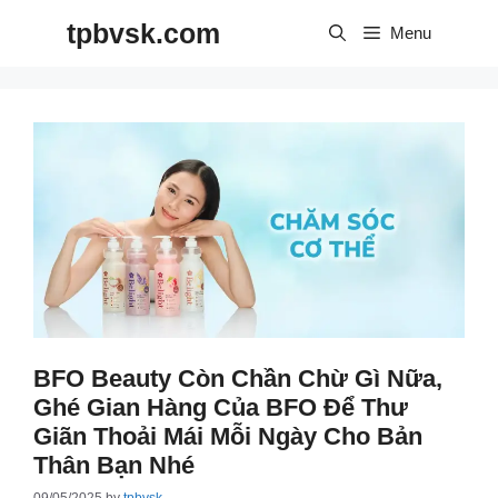
Skip
tpbvsk.com
to
Menu
content
BFO Beauty Còn Chần Chừ Gì Nữa,
Ghé Gian Hàng Của BFO Để Thư
Giãn Thoải Mái Mỗi Ngày Cho Bản
Thân Bạn Nhé