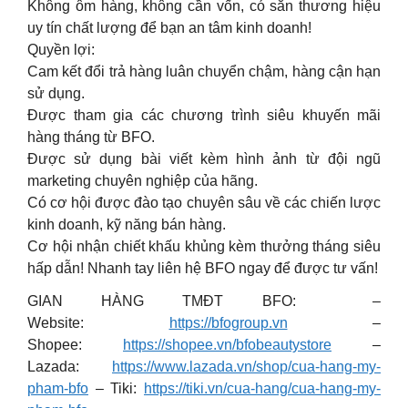
Không ôm hàng, không cần vốn, có sẵn thương hiệu
uy tín chất lượng để bạn an tâm kinh doanh!
Quyền lợi:
Cam kết đổi trả hàng luân chuyển chậm, hàng cận hạn
sử dụng.
Được tham gia các chương trình siêu khuyến mãi
hàng tháng từ BFO.
Được sử dụng bài viết kèm hình ảnh từ đội ngũ
marketing chuyên nghiệp của hãng.
Có cơ hội được đào tạo chuyên sâu về các chiến lược
kinh doanh, kỹ năng bán hàng.
Cơ hội nhận chiết khấu khủng kèm thưởng tháng siêu
hấp dẫn! Nhanh tay liên hệ BFO ngay để được tư vấn!
GIAN HÀNG TMĐT BFO: –
Website:
https://bfogroup.vn
–
Shopee:
https://shopee.vn/bfobeautystore
–
Lazada:
https://www.lazada.vn/shop/cua-hang-my-
pham-bfo
– Tiki:
https://tiki.vn/cua-hang/cua-hang-my-