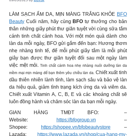
09/05/2025
by
tpbvsk
LÀM SẠCH ẨM DA, MỊN MÀNG TRẮNG KHỎE
BFO
Beauty
Cuối năm, hãy cùng
BFO
tự thưởng cho bản
thân những giây phút thư giãn tuyệt vời cùng sữa tắm
cánh tinh chất cánh hoa. Với một món quà dành cho
làn da mỗi ngày, BFO gửi gắm đến bạn: Hương thơm
nhẹ nhàng tinh tế, để mỗi phút giây tắm là mỗi phút
giây bạn được thư giãn tuyệt đối sau một ngày làm
việc mệt mỏi.
Tinh chất cánh hoa nhẹ nhàng nuôi dưỡng làn da
Chiết xuất tinh
mềm mại mịn màng để bạn thêm yêu chiều làn da.
dầu thiên nhiên lành tính, làm sạch sâu và bảo vệ làn
da hiệu quả, giảm tình trạng kích ứng da và viêm da.
Chiết xuất Vitamin A, C, B, E và các khoáng chất sẽ
luôn đồng hành và chăm sóc làn da bạn mỗi ngày.
GIAN HÀNG TMĐT BFO: –
Website:
https://bfogroup.vn
–
Shopee:
https://shopee.vn/bfobeautystore
–
Lazada:
https://www.lazada.vn/shop/cua-hang-my-