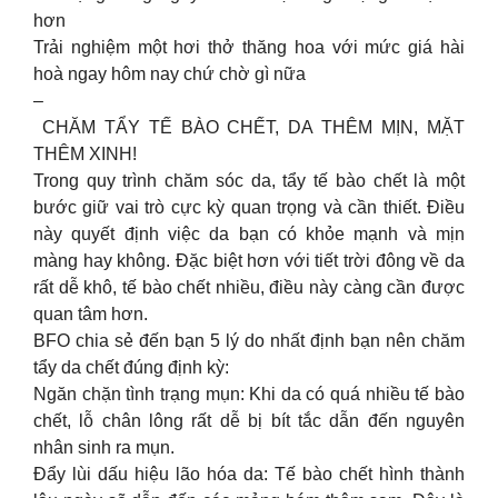
hơn
Trải nghiệm một hơi thở thăng hoa với mức giá hài
hoà ngay hôm nay chứ chờ gì nữa
–
️ CHĂM TẨY TẾ BÀO CHẾT, DA THÊM MỊN, MẶT
THÊM XINH!
Trong quy trình chăm sóc da, tẩy tế bào chết là một
bước giữ vai trò cực kỳ quan trọng và cần thiết. Điều
này quyết định việc da bạn có khỏe mạnh và mịn
màng hay không. Đặc biệt hơn với tiết trời đông về da
rất dễ khô, tế bào chết nhiều, điều này càng cần được
quan tâm hơn.
BFO chia sẻ đến bạn 5 lý do nhất định bạn nên chăm
tẩy da chết đúng định kỳ:
Ngăn chặn tình trạng mụn: Khi da có quá nhiều tế bào
chết, lỗ chân lông rất dễ bị bít tắc dẫn đến nguyên
nhân sinh ra mụn.
Đẩy lùi dấu hiệu lão hóa da: Tế bào chết hình thành