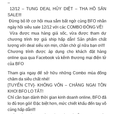
–
️ 12/12 – TUNG DEAL HỦY DIỆT – THA HỒ SĂN
SALE!!! ️
️ Đừng bỏ lỡ cơ hội mua sắm bất ngờ cùng BFO nhân
ngày hội siêu sale 12/12 với các COMBO ĐÔNG VỀ!
️ Vừa được mua hàng giá sốc, vừa được tham dự
chương trình trợ giá ship hấp dẫn! Sản phẩm chất
lượng với deal siêu xịn mịn, chần chờ gì nữa bạn ơi!!!
Chương trình được áp dụng cho khách đặt hàng
online qua qua Facebook và kênh thương mại điện tử
của BFO
Tham gia ngay để sở hữu những Combo mùa đông
chăm da siêu chất nhé!
[TUYỂN CTV]- KHÔNG VỐN – CHẲNG NGẠI TỒN
KHO! BFO LO TẤT!
Chỉ cần bạn dành thời gian kinh doanh online, BFO đã
lo đủ trọn gói! Đặc biệt hơn, mức chiết khấu đến tay vô
cùng hấp dẫn!!!