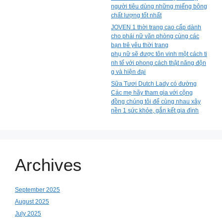
người tiêu dùng những miếng bông
chất lượng tốt nhất
JOVEN 1 thời trang cao cấp dành
cho phái nữ văn phòng cùng các
bạn trẻ yêu thời trang
phụ nữ sẽ được tôn vinh một cách ti
nh tế với phong cách thật năng độn
g và hiện đại
Sữa Tươi Dutch Lady có đường
Các mẹ hãy tham gia với cộng
đồng chúng tôi để cùng nhau xây
nền 1 sức khỏe, gắn kết gia đình
Archives
September 2025
August 2025
July 2025