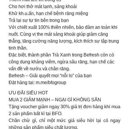
Cho hơi thở mát lạnh, sảng khoái
Khử kh.u.ẩn, hạn chế bệnh răng miệng
Trả lại sự tự tin bên trong bạn
Với chiết xuất 100% thiên nhiên, bảo đảm an toàn khi
nuốt. Cùng vị the mát sảng khoái giúp giảm căng
thẳng, tăng cường năng lượng, kích thích sự tập trung
tinh thần.
Đặc biệt, thành phần Trà Xanh trong Befresh còn có
công dụng kháng viêm, ngừa sâu răng, hạn chế các
vấn đề về nướu và chân răng.
Befresh – Giải quyết mọi “nỗi lo” của bạn
Đặt hàng tại: m.me/bfogroup
ƯU ĐÃI SIÊU HOT
MUA 2 GIẢM MẠNH – NGẠI GÌ KHÔNG SĂN
Tặng voucher giảm ngay 30% giá trị đơn hàng khi mua
2 sản phẩm bất kì tại BFO.
Chần chừ gì, chỉ một mức giá siêu hời lại có ngay
những sản phẩm siêu chất lượng.