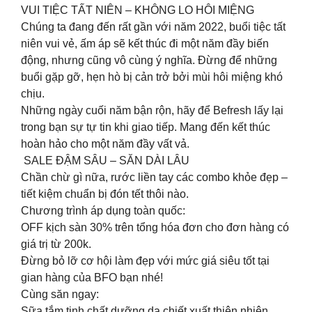
VUI TIỆC TẤT NIÊN – KHÔNG LO HÔI MIỆNG
Chúng ta đang đến rất gần với năm 2022, buổi tiệc tất
niên vui vẻ, ấm áp sẽ kết thúc đi một năm đầy biến
động, nhưng cũng vô cùng ý nghĩa. Đừng để những
buổi gặp gỡ, hẹn hò bị cản trở bởi mùi hôi miệng khó
chịu.
Những ngày cuối năm bận rộn, hãy để Befresh lấy lại
trong bạn sự tự tin khi giao tiếp. Mang đến kết thúc
hoàn hảo cho một năm đầy vất vả.
️ SALE ĐẬM SÂU – SĂN DÀI LÂU
Chần chừ gì nữa, rước liền tay các combo khỏe đẹp –
tiết kiệm chuẩn bị đón tết thôi nào.
Chương trình áp dụng toàn quốc:
OFF kịch sàn 30% trên tổng hóa đơn cho đơn hàng có
giá trị từ 200k.
Đừng bỏ lỡ cơ hội làm đẹp với mức giá siêu tốt tại
gian hàng của BFO bạn nhé!
Cùng săn ngay:
Sữa tắm tinh chất dưỡng da chiết xuất thiên nhiên