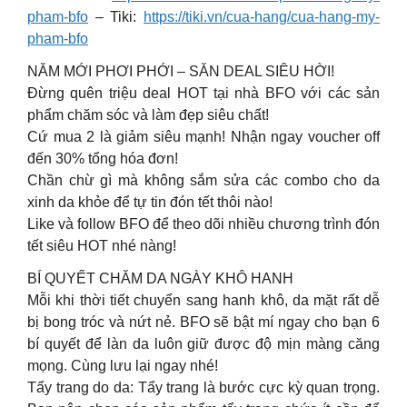
pham-bfo
– Tiki:
https://tiki.vn/cua-hang/cua-hang-my-
pham-bfo
NĂM MỚI PHƠI PHỚI – SĂN DEAL SIÊU HỜI!
Đừng quên triệu deal HOT tại nhà BFO với các sản
phẩm chăm sóc và làm đẹp siêu chất!
Cứ mua 2 là giảm siêu mạnh! Nhận ngay voucher off
đến 30% tổng hóa đơn!
Chần chừ gì mà không sắm sửa các combo cho da
xinh da khỏe để tự tin đón tết thôi nào!
Like và follow BFO để theo dõi nhiều chương trình đón
tết siêu HOT nhé nàng!
BÍ QUYẾT CHĂM DA NGÀY KHÔ HANH
Mỗi khi thời tiết chuyển sang hanh khô, da mặt rất dễ
bị bong tróc và nứt nẻ. BFO sẽ bật mí ngay cho bạn 6
bí quyết để làn da luôn giữ được độ mịn màng căng
mọng. Cùng lưu lại ngay nhé!
Tẩy trang do da: Tẩy trang là bước cực kỳ quan trọng.