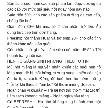
Săn sale cuối năm các sản phẩm làm đẹp, dưỡng da
cao cấp với mức giá siêu hời ngay hôm nay nào
Sale đến 50% cho các sản phẩm dưỡng da cao cấp,
chống lão hoá.
Giảm đến 30% khi mua từ 2 sản phẩm trở lên. Áp
dụng trực tiếp trên đơn hàng.
Freeship nội thành HCM và trợ ship 20K cho các tỉnh
thành khác trên toàn quốc.
Còn chần chừ gì nữa, sắm sửa cuối năm để đón Tết
hoành tráng thôi nào!!
HẸN HÒ GIÁNG SINH NHƯNG THIẾU TỰ TIN
Mùi hôi miệng là nguyên nhân khiến các buổi hẹn hò
lãng mạn dễ bị mất hứng, sượng sùng, khiến các cặp
đôi tự ti, xa cách. Đừng để buổi hẹn hò thêm những
“nỗi lo” khi thiếu đi “em bé” Xịt thơm miệng Befresh.
Ngăn chặn vi kh.uẩ.n – Trả lại hơi thở thơm mát tức thì
Làm sạch khoang miệng – Ngăn ngừa sâu răng
Có BEFRESH – Hơi thở không tung hoành cho một
đêm Giáng sinh an lành