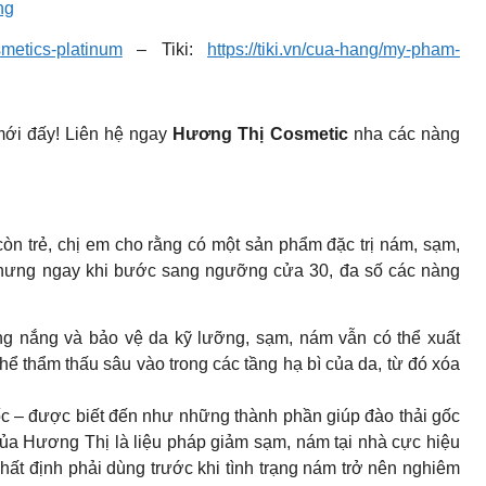
ng
smetics-platinum
– Tiki:
https://tiki.vn/cua-hang/my-pham-
mới đấy! Liên hệ ngay
Hương Thị Cosmetic
nha các nàng
rẻ, chị em cho rằng có một sản phẩm đặc trị nám, sạm,
 nhưng ngay khi bước sang ngưỡng cửa 30, đa số các nàng
ng nắng và bảo vệ da kỹ lưỡng, sạm, nám vẫn có thể xuất
hể thẩm thấu sâu vào trong các tầng hạ bì của da, từ đó xóa
ốc – được biết đến như những thành phần giúp đào thải gốc
a Hương Thị là liệu pháp giảm sạm, nám tại nhà cực hiệu
nhất định phải dùng trước khi tình trạng nám trở nên nghiêm