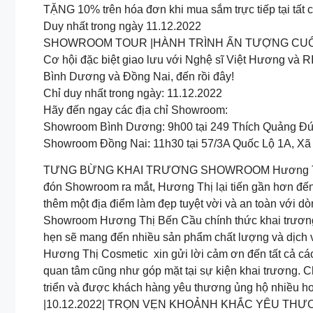
TẶNG 10% trên hóa đơn khi mua sắm trực tiếp tại tất 
Duy nhất trong ngày 11.12.2022
SHOWROOM TOUR |HÀNH TRÌNH ẤN TƯỢNG CUỐI N
Cơ hội đặc biệt giao lưu với Nghệ sĩ Việt Hương và 
Bình Dương và Đồng Nai, đến rồi đây!
Chỉ duy nhất trong ngày: 11.12.2022
Hãy đến ngay các địa chỉ Showroom:
️Showroom Bình Dương: 9h00 tại 249 Thích Quảng Đứ
Showroom Đồng Nai: 11h30 tại 57/3A Quốc Lộ 1A, Xã
️TƯNG BỪNG KHAI TRƯƠNG SHOWROOM Hương Thị C
đón Showroom ra mắt, Hương Thị lại tiến gần hơn đến 
thêm một địa điểm làm đẹp tuyệt vời và an toàn với dò
Showroom Hương Thị Bến Cầu chính thức khai trương 
hẹn sẽ mang đến nhiều sản phẩm chất lượng và dịch v
Hương Thị Cosmetic xin gửi lời cảm ơn đến tất cả c
quan tâm cũng như góp mặt tại sự kiện khai trương.
triển và được khách hàng yêu thương ủng hộ nhiều h
|10.12.2022| TRỌN VẸN KHOẢNH KHẮC YÊU TH