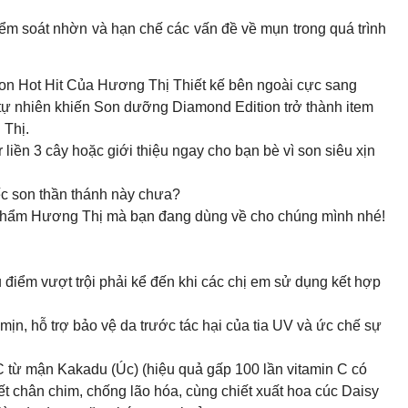
iểm soát nhờn và hạn chế các vấn đề về mụn trong quá trình
 Hot Hit Của Hương Thị Thiết kế bên ngoài cực sang
 tự nhiên khiến Son dưỡng Diamond Edition trở thành item
 Thị.
 liền 3 cây hoặc giới thiệu ngay cho bạn bè vì son siêu xịn
iếc son thần thánh này chưa?
hẩm Hương Thị mà bạn đang dùng về cho chúng mình nhé!
 điểm vượt trội phải kể đến khi các chị em sử dụng kết hợp
n, hỗ trợ bảo vệ da trước tác hại của tia UV và ức chế sự
C từ mận Kakadu (Úc) (hiệu quả gấp 100 lần vitamin C có
ết chân chim, chống lão hóa, cùng chiết xuất hoa cúc Daisy