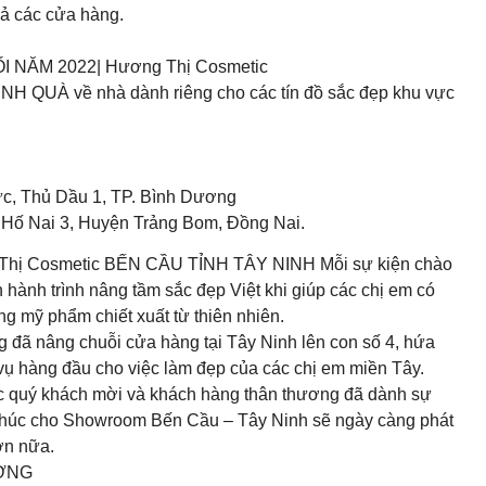
cả các cửa hàng.
ĂM 2022| Hương Thị Cosmetic
RINH QUÀ về nhà dành riêng cho các tín đồ sắc đẹp khu vực
c, Thủ Dầu 1, TP. Bình Dương
 Hố Nai 3, Huyện Trảng Bom, Đồng Nai.
osmetic BẾN CẦU TỈNH TÂY NINH️ Mỗi sự kiện chào
hành trình nâng tầm sắc đẹp Việt khi giúp các chị em có
ng mỹ phẩm chiết xuất từ thiên nhiên.
đã nâng chuỗi cửa hàng tại Tây Ninh lên con số 4, hứa
ụ hàng đầu cho việc làm đẹp của các chị em miền Tây.
ác quý khách mời và khách hàng thân thương đã dành sự
 Chúc cho Showroom Bến Cầu – Tây Ninh sẽ ngày càng phát
ơn nữa.
ƯƠNG