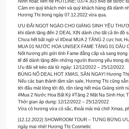
Ninh hoặc liên hệ HOTLINE: 0374 303 848 để được tư v
Cảm ơn quý khách mời và quý khách hàng đã dành nh
Hương Thị trong ngày 07.12.2022 vừa qua.
ƯU ĐÃI NGỌT NGÀO CHO GIÁNG SINH YÊU THƯƠNG D
khi dành tặng đến 2 DEAL XỊN dành cho tất cả tín đồ 
Chưa hết bất ngờ vì #Deal MUA 2 TẶNG 2 cực hot, Hươ
MUA 01 NƯỚC HOA UNISEX FAME TẶNG 01 DẦU 
Nốt hương phi giới tính Fame đẳng cấp và sang trọng
tế để dành tặng đến những người thương yêu trong dịp
Ưu đãi sẽ kéo dài từ ngày: 12/12/2022 – 25/12/2022.
BÙNG NỔ DEAL HOT XMAS, SĂN NGAY! Hương Thị
Nếu các bạn thành tâm săn sale, Hương Thị cũng sẵ
tới đâu mát lòng tới đó, rộn ràng hết mùa Giáng sinh n
#Mua 2 Nước Hoa Bất Kỳ #Tặng 2 Mặt Nạ Sinh Học 
Thời gian áp dụng: 12/12/2022 – 25/12/2022
Vừa có hương vừa có sắc, thoải mái mà chill Xmas, p
|12.12.2022| SHOWROOM TOUR – TƯNG BỪNG ƯU ĐÃI
ngày mai nhé! Hương Thị Cosmetic