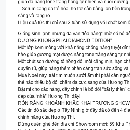
giúp da nâng tone trắng hồng tự nhiên và nuôi dưỡng 
– Serum căng da trẻ hóa: hỗ trợ cân bằng ion bên tr
sáng và rạng rỡ.
Hiệu quả tức thì chỉ sau 2 tuần sử dụng với chất kem l
Giáng sinh lạnh nhưng da vẫn “tỏa nắng” nhờ có 
DƯỠNG KHÔNG PHAI DIAMOND EDITION”
Một lớp kem mỏng với khả năng chống nắng tuyệt đỉnh
hảo giúp gương mặt được nâng tone trắng sáng tự nhi
Một chút son dưỡng tô hồng đôi môi căng mịn, hạn chế
quyến rũ, giúp nàng thêm phần căng tràn sức sống và
Mùa Noel này, trái tim muốn sưởi ấm thì phải cần ng
thể nào thiếu bộ đôi chăm da cực sang của Hương Thị
Bật mí cho các nàng, đây chính là bộ đôi “bất ly thân” 
đẹp của “nhà” Hương Thị đấy!
️️RỘN RÀNG KHOẢNH KHẮC KHAI TRƯƠNG SHOWR
Các tín đồ sắc đẹp ở Tây Ninh giờ đây đã có đến 4 
chính hãng của Hương Thị.
Đừng quên ghé đến địa chỉ Showroom mới: 59 Khu Ph