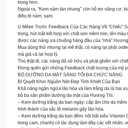
trọng hơn.
Ngoài ra, “Kem nám tàn nhang” còn hỗ trợ nâng cơ, k
điều trị nám, sạm.
U Mêee Trước Feedback Của Các Nàng Về “Chiếc” Son
trọng, hút mắt kết hợp với chất son mềm mịn, lên màu
được các nàng ưa chuộng hàng đầu của “nhà” Hương
Mua dùng thử nhưng lại mê thật, có nàng lại phải order
mà giá cả lại hợp lý.
Thú thật đi, các nàng đã sở hữu và phát ghiền với ch
Đừng quên gửi những Feedback chất lượng của mỹ p
BỘ DƯỠNG DA MẶT SÁNG TỐI ĐA CHỨC NĂNG
Bí Quyết Khơi Nguồn Nét Đẹp Tinh Khiết Của Bạn
Khả năng ngăn ngừa lão hóa và làm trắng da là hai ưu
bộ ba sản phẩm dưỡng da mặt của Hương Thị.
– Kem dưỡng trắng da ban ngày: cấp ẩm cho da mềm mị
hình thành của sắc tố melanin gây lão hóa.
– Kem dưỡng trắng da ban đêm: nổi bật siêu Vitamin 
trong cam, chanh) có tác dụng làm đầy các vết nhăn, v