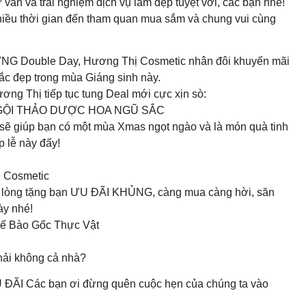
ấn và trải nghiệm dịch vụ làm đẹp tuyệt vời, các bạn nhé!
iều thời gian đến tham quan mua sắm và chung vui cùng
ouble Day, Hương Thị Cosmetic nhân đôi khuyến mãi
sắc đẹp trong mùa Giáng sinh này.
ng Thị tiếp tục tung Deal mới cực xịn sò:
GỘI THẢO DƯỢC HOA NGŨ SẮC
 sẽ giúp bạn có một mùa Xmas ngọt ngào và là món quà tinh
 lễ này đấy!
 Cosmetic
n lòng tặng bạn ƯU ĐÃI KHỦNG, càng mua càng hời, săn
ày nhé!
Tế Bào Gốc Thực Vật
hải không cả nhà?
 Các bạn ơi đừng quên cuộc hẹn của chúng ta vào