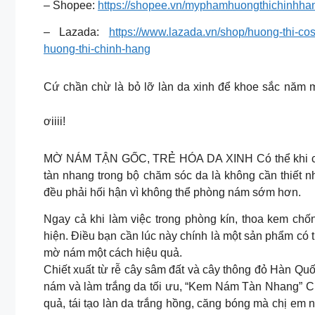
– Shopee:
https://shopee.vn/myphamhuongthichinhha
– Lazada:
https://www.lazada.vn/shop/huong-thi-co
huong-thi-chinh-hang
Cứ chần chừ là bỏ lỡ làn da xinh để khoe sắc năm 
ơiiii!
MỜ NÁM TẬN GỐC, TRẺ HÓA DA XINH Có thể khi còn t
tàn nhang trong bộ chăm sóc da là không cần thiết
đều phải hối hận vì không thể phòng nám sớm hơn.
Ngay cả khi làm việc trong phòng kín, thoa kem chố
hiện. Điều bạn cần lúc này chính là một sản phẩm có t
mờ nám một cách hiệu quả.
Chiết xuất từ rễ cây sâm đất và cây thông đỏ Hàn Qu
nám và làm trắng da tối ưu, “Kem Nám Tàn Nhang” Củ
quả, tái tạo làn da trắng hồng, căng bóng mà chị em 