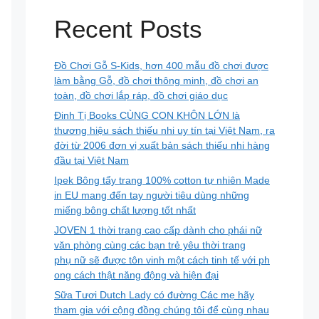
Recent Posts
Đồ Chơi Gỗ S-Kids, hơn 400 mẫu đồ chơi được
làm bằng Gỗ, đồ chơi thông minh, đồ chơi an
toàn, đồ chơi lắp ráp, đồ chơi giáo dục
Đinh Tị Books CÙNG CON KHÔN LỚN là
thương hiệu sách thiếu nhi uy tín tại Việt Nam, ra
đời từ 2006 đơn vị xuất bản sách thiếu nhi hàng
đầu tại Việt Nam
Ipek Bông tẩy trang 100% cotton tự nhiên Made
in EU mang đến tay người tiêu dùng những
miếng bông chất lượng tốt nhất
JOVEN 1 thời trang cao cấp dành cho phái nữ
văn phòng cùng các bạn trẻ yêu thời trang
phụ nữ sẽ được tôn vinh một cách tinh tế với ph
ong cách thật năng động và hiện đại
Sữa Tươi Dutch Lady có đường Các mẹ hãy
tham gia với cộng đồng chúng tôi để cùng nhau