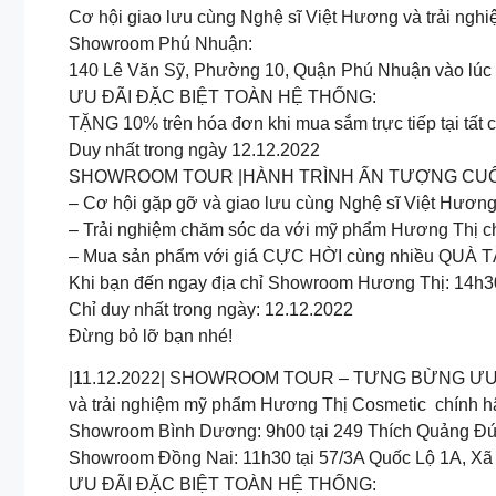
Cơ hội giao lưu cùng Nghệ sĩ Việt Hương và trải ngh
Showroom Phú Nhuận:
️140 Lê Văn Sỹ, Phường 10, Quận Phú Nhuận vào lúc
ƯU ĐÃI ĐẶC BIỆT TOÀN HỆ THỐNG:
TẶNG 10% trên hóa đơn khi mua sắm trực tiếp tại tất 
Duy nhất trong ngày 12.12.2022
SHOWROOM TOUR |HÀNH TRÌNH ẤN TƯỢNG CUỐI N
– Cơ hội gặp gỡ và giao lưu cùng Nghệ sĩ Việt Hươn
– Trải nghiệm chăm sóc da với mỹ phẩm Hương Thị c
– Mua sản phẩm với giá CỰC HỜI cùng nhiều QUÀ TẶ
Khi bạn đến ngay địa chỉ Showroom Hương Thị: 14h3
Chỉ duy nhất trong ngày: 12.12.2022
Đừng bỏ lỡ bạn nhé!
|11.12.2022| SHOWROOM TOUR – TƯNG BỪNG ƯU ĐÃI 
và trải nghiệm mỹ phẩm Hương Thị Cosmetic chính hã
️Showroom Bình Dương: 9h00 tại 249 Thích Quảng Đứ
Showroom Đồng Nai: 11h30 tại 57/3A Quốc Lộ 1A, Xã
ƯU ĐÃI ĐẶC BIỆT TOÀN HỆ THỐNG: