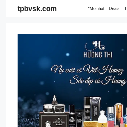
Skip
tpbvsk.com
*Moinhat
Deals
T
to
content