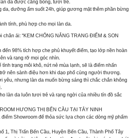
làn da được căng bóng, tươi trẻ.
ong da, dưỡng ẩm suốt 24h, giúp gương mặt thêm phần bừng
ành tính, phù hợp cho mọi làn da.
bộ đôi chân ái: “KEM CHỐNG NẮNG TRANG ĐIỂM & SON
 đến 98% tích hợp che phủ khuyết điểm, tạo lớp nền hoàn
ên và rạng rỡ mọi góc nhìn.
 tình trạng môi khô, nứt nẻ mùa lạnh, sẽ là điểm nhấn
 trở nên sành điệu hơn khi dạo phố cùng người thương.
ười yêu, nhưng làn da muốn bừng sáng thì chắc chắn không
.
cho làn da luôn tươi trẻ và rạng ngời của nhiều tín đồ sắc
OOM HƯƠNG THỊ BẾN CẦU TẠI TÂY NINH️
địa điểm Showroom để thỏa sức lựa chọn các dòng mỹ phẩm
ố 1, Thị Trấn Bến Cầu, Huyện Bến Cầu, Thành Phố Tây