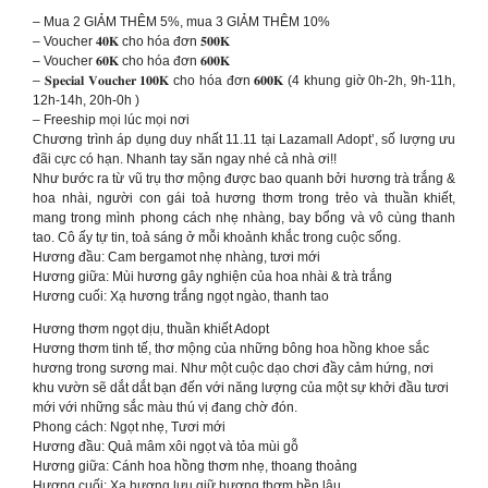
– Mua 2 GIẢM THÊM 5%, mua 3 GIẢM THÊM 10%
– Voucher 𝟒𝟎𝐊 cho hóa đơn 𝟓𝟎𝟎𝐊
– Voucher 𝟔𝟎𝐊 cho hóa đơn 𝟔𝟎𝟎𝐊
– 𝐒𝐩𝐞𝐜𝐢𝐚𝐥 𝐕𝐨𝐮𝐜𝐡𝐞𝐫 𝟏𝟎𝟎𝐊 cho hóa đơn 𝟔𝟎𝟎𝐊 (4 khung giờ 0h-2h, 9h-11h,
12h-14h, 20h-0h )
– Freeship mọi lúc mọi nơi
Chương trình áp dụng duy nhất 11.11 tại Lazamall Adopt’, số lượng ưu
đãi cực có hạn. Nhanh tay săn ngay nhé cả nhà ơi!!
Như bước ra từ vũ trụ thơ mộng được bao quanh bởi hương trà trắng &
hoa nhài, người con gái toả hương thơm trong trẻo và thuần khiết,
mang trong mình phong cách nhẹ nhàng, bay bổng và vô cùng thanh
tao. Cô ấy tự tin, toả sáng ở mỗi khoảnh khắc trong cuộc sống.
Hương đầu: Cam bergamot nhẹ nhàng, tươi mới
Hương giữa: Mùi hương gây nghiện của hoa nhài & trà trắng
Hương cuối: Xạ hương trắng ngọt ngào, thanh tao
Hương thơm ngọt dịu, thuần khiết Adopt
Hương thơm tinh tế, thơ mộng của những bông hoa hồng khoe sắc
hương trong sương mai. Như một cuộc dạo chơi đầy cảm hứng, nơi
khu vườn sẽ dắt dắt bạn đến với năng lượng của một sự khởi đầu tươi
mới với những sắc màu thú vị đang chờ đón.
Phong cách: Ngọt nhẹ, Tươi mới
Hương đầu: Quả mâm xôi ngọt và tỏa mùi gỗ
Hương giữa: Cánh hoa hồng thơm nhẹ, thoang thoảng
Hương cuối: Xạ hương lưu giữ hương thơm bền lâu