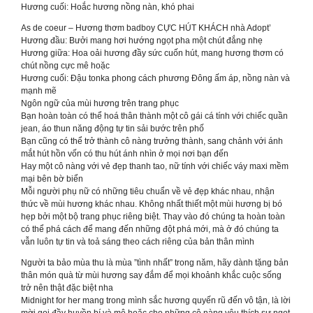
Hương cuối: Hoắc hương nồng nàn, khó phai
As de coeur – Hương thơm badboy CỰC HÚT KHÁCH nhà Adopt’
Hương đầu: Bưởi mang hơi hướng ngọt pha một chút đắng nhẹ
Hương giữa: Hoa oải hương đầy sức cuốn hút, mang hương thơm có
chút nồng cực mê hoặc
Hương cuối: Đậu tonka phong cách phương Đông ấm áp, nồng nàn và
mạnh mẽ
Ngôn ngữ của mùi hương trên trang phục
Bạn hoàn toàn có thể hoá thân thành một cô gái cá tính với chiếc quần
jean, áo thun năng động tự tin sải bước trên phố
Bạn cũng có thể trở thành cô nàng trưởng thành, sang chảnh với ánh
mắt hút hồn vốn có thu hút ánh nhìn ở mọi nơi bạn đến
Hay một cô nàng với vẻ đẹp thanh tao, nữ tính với chiếc váy maxi mềm
mại bên bờ biển
Mỗi người phụ nữ có những tiêu chuẩn về vẻ đẹp khác nhau, nhận
thức về mùi hương khác nhau. Không nhất thiết một mùi hương bị bó
hẹp bởi một bộ trang phục riêng biệt. Thay vào đó chúng ta hoàn toàn
có thể phá cách để mang đến những đột phá mới, mà ở đó chúng ta
vẫn luôn tự tin và toả sáng theo cách riêng của bản thân mình
Người ta bảo mùa thu là mùa ”tình nhất” trong năm, hãy dành tặng bản
thân món quà từ mùi hương say đắm để mọi khoảnh khắc cuộc sống
trở nên thật đặc biệt nha
Midnight for her mang trong mình sắc hương quyến rũ đến vô tận, là lời
mời gọi đầy huyền bí và mê hoặc cho những cô nàng yêu thích sự ngọt