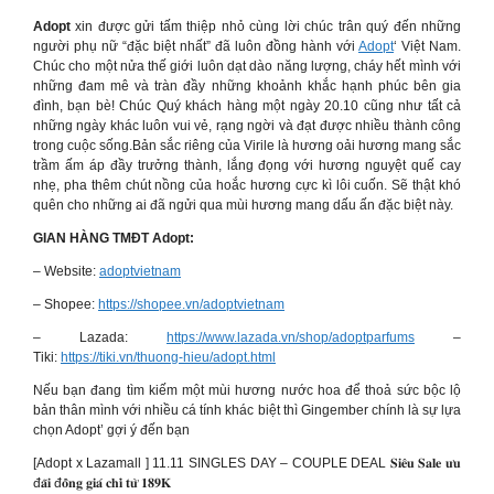
Adopt
xin được gửi tấm thiệp nhỏ cùng lời chúc trân quý đến những
người phụ nữ “đặc biệt nhất” đã luôn đồng hành với
Adopt
‘ Việt Nam.
Chúc cho một nửa thế giới luôn dạt dào năng lượng, cháy hết mình với
những đam mê và tràn đầy những khoảnh khắc hạnh phúc bên gia
đình, bạn bè! Chúc Quý khách hàng một ngày 20.10 cũng như tất cả
những ngày khác luôn vui vẻ, rạng ngời và đạt được nhiều thành công
trong cuộc sống.Bản sắc riêng của Virile là hương oải hương mang sắc
trầm ấm áp đầy trưởng thành, lắng đọng với hương nguyệt quế cay
nhẹ, pha thêm chút nồng của hoắc hương cực kì lôi cuốn. Sẽ thật khó
quên cho những ai đã ngửi qua mùi hương mang dấu ấn đặc biệt này.
GIAN HÀNG TMĐT Adopt:
– Website:
adoptvietnam
– Shopee:
https://shopee.vn/adoptvietnam
– Lazada:
https://www.lazada.vn/shop/adoptparfums
–
Tiki:
https://tiki.vn/thuong-hieu/adopt.html
Nếu bạn đang tìm kiếm một mùi hương nước hoa để thoả sức bộc lộ
bản thân mình với nhiều cá tính khác biệt thì Gingember chính là sự lựa
chọn Adopt’ gợi ý đến bạn
[Adopt x Lazamall ] 11.11 SINGLES DAY – COUPLE DEAL 𝐒𝐢𝐞̂𝐮 𝐒𝐚𝐥𝐞 𝐮̛𝐮
đ𝐚̃𝐢 đ𝐨̂̀𝐧𝐠 𝐠𝐢𝐚́ 𝐜𝐡𝐢̉ 𝐭𝐮̛̀ 𝟏𝟖𝟗𝐊