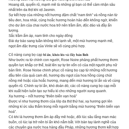
Hoang dã, quyến rũ, mạnh mẽ là những gì bạn có thể cảm nhận sâu
nhất trên da thịt khi xịt Jasmin.
Sự kết hợp của những nốt hương đậm chất “nam tính” và nồng nàn từ
tiêu đen, hoa nhài, cùng hoắc hương hoàn hảo đến không ngờ, khiến
cho dư âm của chai nước hoa trở nên trầm ấm, độc đáo và đầy ấn
tượng.
Sắc trầm ấm áp, nam tính cho ngày đông
Đài dự báo sang tuần không khí lạnh về, một mùi hương mạnh mẽ,
ngọt ấm đặc trưng của Virile sẽ vô cùng phù hợp.
Cô nàng cung bọ cạp 𝐛𝐢́ 𝐚̂̉𝐧, 𝐤𝐡𝐞́𝐨 𝐥𝐞́𝐨 𝐯𝐚̀ đ𝐚̂̀𝐲 𝐛𝐚̉𝐧 𝐥𝐢̃𝐧𝐡
Như bước ra từ chính con người, Rose Noire phảng phất hương thơm
quyền lực khắp cơ thể, toát lên sự tự tin vốn có của một người phụ nữ
bản lĩnh. Rose Noise chinh phục cô nàng bọ cạp từ những nốt hương
đầu tiên của quả cam đỏ, hương dịu ngọt của hoa hồng cùng chút
nồng mê hoặc của hoắc hương, mang đến mùi hương bí ẩn và vô cùng
quyến rũ. Chính sự bí ẩn, khó đoán đó, các cô nàng cung bọ cạp mỗi
khi xuất hiện luôn tạo sự hiếu kì cho những người xung quanh.
Xạ hương – nốt hương “thiên biến vạn hoá”
Được ví như hương thơm của lớp da thịt thứ hai, xạ hương gợi lên
những kí ức sâu thẳm trong mỗi người bằng mùi hương “thiên biến vạn
hoá”.
Có khi là hương thơm ấm áp đầy mê hoặc, đôi lúc sâu lắng man mác
buồn, có lúc lại trở nên bí ẩn khó nắm bắt. Với bàn tay lành nghề của
các chuyên gia nước hoa hàng đầu Pháp, những hương thơm kết hợp