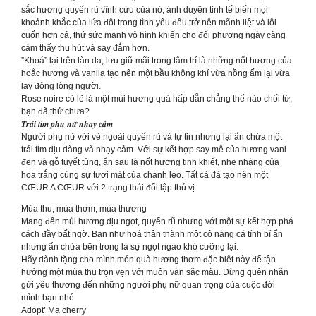
sắc hương quyến rũ vĩnh cửu của nó, ánh duyên tinh tế biến mọi
khoảnh khắc của lứa đôi trong tình yêu đều trở nên mãnh liệt và lôi
cuốn hơn cả, thứ sức mạnh vô hình khiến cho đối phương ngày càng
cảm thấy thu hút và say đắm hơn.
”Khoá” lại trên làn da, lưu giữ mãi trong tâm trí là những nốt hương của
hoắc hương và vanila tạo nên một bầu không khí vừa nồng ấm lại vừa
lay động lòng người.
Rose noire có lẽ là một mùi hương quá hấp dẫn chẳng thể nào chối từ,
bạn đã thử chưa?
𝑻𝒓𝒂́𝒊 𝒕𝒊𝒎 𝒑𝒉𝒖̣ 𝒏𝒖̛̃ 𝒏𝒉𝒂̣𝒚 𝒄𝒂̉𝒎
Người phụ nữ với vẻ ngoài quyến rũ và tự tin nhưng lại ẩn chứa một
trái tim dịu dàng và nhạy cảm. Với sự kết hợp say mê của hương vani
đen và gỗ tuyết tùng, ẩn sau là nốt hương tinh khiết, nhẹ nhàng của
hoa trắng cùng sự tươi mát của chanh leo. Tất cả đã tạo nên một
CŒUR A CŒUR với 2 trạng thái đối lập thú vị
Mùa thu, mùa thơm, mùa thương
Mang đến mùi hương dịu ngọt, quyến rũ nhưng với một sự kết hợp phá
cách đầy bất ngờ. Bạn như hoá thân thành một cô nàng cá tính bí ẩn
nhưng ẩn chứa bên trong là sự ngọt ngào khó cưỡng lại.
Hãy dành tặng cho mình món quà hương thơm đặc biệt này để tận
hưởng một mùa thu trọn vẹn với muôn vàn sắc màu. Đừng quên nhắn
gửi yêu thương đến những người phụ nữ quan trọng của cuộc đời
mình bạn nhé
Adopt’ Ma cherry