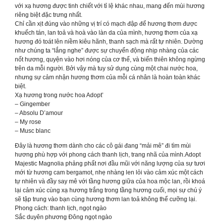
với xạ hương được tinh chiết với tỉ lệ khác nhau, mang đến mùi hương
riêng biệt đặc trưng nhất.
Chỉ cần xịt đúng vào những vị trí có mạch đập để hương thơm được
khuếch tán, lan toả và hoà vào làn da của mình, hương thơm của xạ
hương đó toát lên niềm kiêu hãnh, thanh sạch mà rất tự nhiên. Dường
như chúng ta “lắng nghe” được sự chuyển động nhịp nhàng của các
nốt hương, quyện vào hơi nóng của cơ thể, và biến thiên không ngừng
trên da mỗi người. Bởi vậy mà tuy sử dụng cùng một chai nước hoa,
nhưng sự cảm nhận hương thơm của mỗi cá nhân là hoàn toàn khác
biệt.
Xạ hương trong nước hoa Adopt’
– Gingember
– Absolu D’amour
– My rose
– Musc blanc
Đây là hương thơm dành cho các cô gái đang “mải mê” đi tìm mùi
hương phù hợp với phong cách thanh lịch, trang nhã của mình.Adopt
Majestic Magnolia phảng phất nơi đầu mũi với năng lượng của sự tươi
mới từ hương cam bergamot, nhẹ nhàng len lỏi vào cảm xúc một cách
tự nhiên và đầy say mê với tầng hương giữa của hoa mộc lan, rồi khoá
lại cảm xúc cùng xạ hương trắng trong tầng hương cuối, mọi sự chú ý
sẽ tập trung vào bạn cùng hương thơm lan toả không thể cưỡng lại.
Phong cách: thanh lịch, ngọt ngào
Sắc duyên phương Đông ngọt ngào