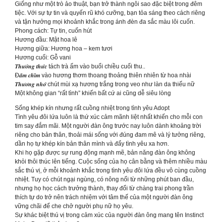
Giống như một trò ảo thuật, bạn trở thành ngôi sao đặc biệt trong đêm
tiệc. Với sự tự tin và quyến rũ khó cưỡng, bạn tỏa sáng theo cách riêng
và tận hưởng mọi khoảnh khắc trong ánh đèn đa sắc màu lôi cuốn.
Phong cách: Tự tin, cuốn hút
Hương đầu: Mật hoa lê
Hương giữa: Hương hoa – kem tươi
Hương cuối: Gỗ vani
𝑻𝒉𝒖̛𝒐̛̉𝒏𝒈 𝒕𝒉𝒖̛́𝒄 tách trà ấm vào buổi chiều cuối thu..
Đ𝒂̆́𝒎 𝒄𝒉𝒊̀𝒎 vào hương thơm thoang thoảng thiên nhiên từ hoa nhài
𝑻𝒉𝒖̛𝒐̛𝒏𝒈 𝒏𝒉𝒐̛́ chút mùi xạ hương trắng trong veo như làn da thiếu nữ
Một không gian “rất tình” khiến bất cứ ai cũng dễ siêu lòng
Sống khép kín nhưng rất cuồng nhiệt trong tình yêu Adopt
Tình yêu đôi lứa luôn là thứ xúc cảm mãnh liệt nhất khiến cho mỗi con
tim say đắm mãi. Một người đàn ông trước nay luôn dành khoảng trời
riêng cho bản thân, thoải mái sống với đúng đam mê và lý tưởng riêng,
dần họ tự khép kín bản thân mình và đẩy tình yêu xa hơn.
Khi họ gặp được sự rung động mạnh mẽ, bản năng đàn ông không
khỏi thôi thúc lên tiếng. Cuộc sống của họ cân bằng và thêm nhiều màu
sắc thú vị, ở mỗi khoảnh khắc trong tình yêu đôi lứa đều vô cùng cuồng
nhiệt. Tuy có chút ngại ngùng, có nông nổi từ những phút ban đầu,
nhưng họ học cách trưởng thành, thay đổi từ chàng trai phong trần
thích tự do trở nên trách nhiệm với tâm thế của một người đàn ông
vững chãi để che chở người phụ nữ họ yêu.
Sự khác biệt thú vị trong cảm xúc của người đàn ông mang tên Instinct