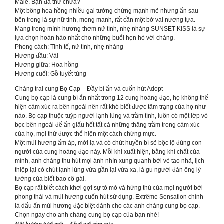
Male. Bạn đã thử chưa?
Một bông hoa hồng nhiều gai tưởng chừng mạnh mẽ nhưng ẩn sau
bên trong là sự nữ tính, mong manh, rất cần một bờ vai nương tựa.
Mang trong mình hương thơm nữ tính, nhẹ nhàng SUNSET KISS là sự
lựa chọn hoàn hảo nhất cho những buổi hẹn hò với chàng.
Phong cách: Tinh tế, nữ tính, nhẹ nhàng
Hương đầu: Vải
Hương giữa: Hoa hồng
Hương cuối: Gỗ tuyết tùng
Chàng trai cung Bọ Cạp – Đầy bí ẩn và cuốn hút Adopt
Cung bọ cạp là cung bí ẩn nhất trong 12 cung hoàng đạo, họ không thể
hiện cảm xúc ra bên ngoài nên rất khó biết được tâm trạng của họ như
nào. Bọ cạp thuộc tuýp người lạnh lùng và trầm tính, luôn có một lớp vỏ
bọc bên ngoài để ẩn giấu hết tất cả những thăng trầm trong cảm xúc
của họ, mọi thứ được thể hiện một cách chừng mực.
Một mùi hương ấm áp, mới lạ và có chút huyền bí sẽ bộc lộ đúng con
người của cung hoàng đạo này. Mỗi khi xuất hiện, bằng khí chất của
mình, anh chàng thu hút mọi ánh nhìn xung quanh bởi vẻ tao nhã, lịch
thiệp lại có chút lạnh lùng vừa gần lại vừa xa, là gu người đàn ông lý
tưởng của biết bao cô gái.
Bọ cạp rất biết cách khơi gợi sự tò mò và hứng thú của mọi người bởi
phong thái và mùi hương cuốn hút sử dụng. Extrême Sensation chính
là dấu ấn mùi hương đặc biệt dành cho các anh chàng cung bọ cạp.
Chọn ngay cho anh chàng cung bọ cạp của bạn nhé!
𝑵𝒐̂́𝒕 𝒉𝒖̛𝒐̛𝒏𝒈 𝒕𝒖̛𝒐̛𝒊 𝒎𝒐̛́𝒊 – 𝑲𝒉𝒐̛𝒊 𝒈𝒐̛̣𝒊 𝒄𝒂̉𝒎 𝒙𝒖́𝒄..