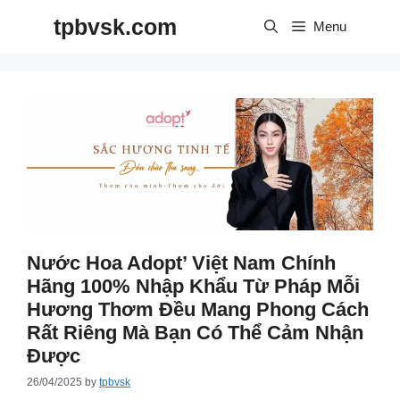
Skip
tpbvsk.com
to
Menu
content
Nước Hoa Adopt’ Việt Nam Chính
Hãng 100% Nhập Khẩu Từ Pháp Mỗi
Hương Thơm Đều Mang Phong Cách
Rất Riêng Mà Bạn Có Thể Cảm Nhận
Được
26/04/2025
by
tpbvsk