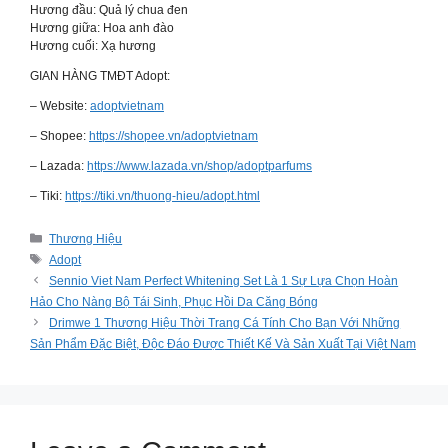
Hương đầu: Quả lý chua đen
Hương giữa: Hoa anh đào
Hương cuối: Xạ hương
GIAN HÀNG TMĐT Adopt:
– Website:
adoptvietnam
– Shopee:
https://shopee.vn/adoptvietnam
– Lazada:
https://www.lazada.vn/shop/adoptparfums
– Tiki:
https://tiki.vn/thuong-hieu/adopt.html
Categories
Thương Hiệu
Tags
Adopt
Sennio Viet Nam Perfect Whitening Set Là 1 Sự Lựa Chọn Hoàn
Hảo Cho Nàng Bộ Tái Sinh, Phục Hồi Da Căng Bóng
Drimwe 1 Thương Hiệu Thời Trang Cá Tính Cho Bạn Với Những
Sản Phẩm Đặc Biệt, Độc Đáo Được Thiết Kế Và Sản Xuất Tại Việt Nam