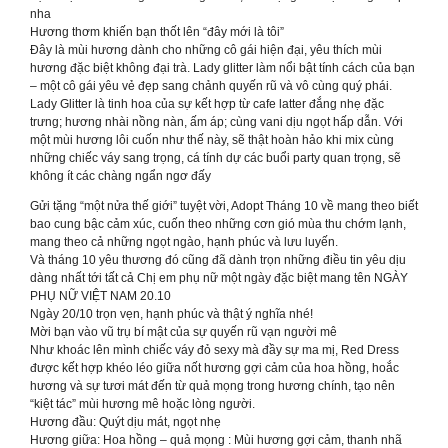
nha
Hương thơm khiến bạn thốt lên “đây mới là tôi”
Đây là mùi hương dành cho những cô gái hiện đại, yêu thích mùi
hương đặc biệt không đại trà. Lady glitter làm nổi bật tính cách của bạn
– một cô gái yêu vẻ đẹp sang chảnh quyến rũ và vô cùng quý phái.
Lady Glitter là tinh hoa của sự kết hợp từ cafe latter đắng nhẹ đặc
trưng; hương nhài nồng nàn, ấm áp; cùng vani dịu ngọt hấp dẫn. Với
một mùi hương lôi cuốn như thế này, sẽ thật hoàn hảo khi mix cùng
những chiếc váy sang trọng, cá tính dự các buổi party quan trọng, sẽ
không ít các chàng ngẩn ngơ đấy
Gửi tặng “một nửa thế giới” tuyệt vời, Adopt Tháng 10 về mang theo biết
bao cung bậc cảm xúc, cuốn theo những cơn gió mùa thu chớm lạnh,
mang theo cả những ngọt ngào, hạnh phúc và lưu luyến.
Và tháng 10 yêu thương đó cũng đã dành trọn những điều tin yêu dịu
dàng nhất tới tất cả Chị em phụ nữ một ngày đặc biệt mang tên NGÀY
PHỤ NỮ VIỆT NAM 20.10
Ngày 20/10 trọn vẹn, hạnh phúc và thật ý nghĩa nhé!
Mời bạn vào vũ trụ bí mật của sự quyến rũ vạn người mê
Như khoác lên mình chiếc váy đỏ sexy mà đầy sự ma mị, Red Dress
được kết hợp khéo léo giữa nốt hương gợi cảm của hoa hồng, hoắc
hương và sự tươi mát đến từ quả mọng trong hương chính, tạo nên
“kiệt tác” mùi hương mê hoặc lòng người.
Hương đầu: Quýt dịu mát, ngọt nhẹ
Hương giữa: Hoa hồng – quả mọng : Mùi hương gợi cảm, thanh nhã