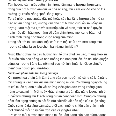
Tận hưởng cảm giác cuộn mình trong tấm màng hương thơm sang
trọng của nốt hương êm dịu và nhẹ nhàng, thứ cảm xúc đó khó có thể
cưỡng lại khiến Nàng ”phải lòng” ngay.
Tất cả những ngọt ngào đầy mê hoặc của hai tầng hương đầu mở ra
bao nhiêu nồng nàn, vương vấn cho nốt hương cuối ẩn sau đầy ấn
tượng. Như một ma lực với sức hấp dẫn vô hình, một sự hoà quyện
hoàn hảo đến bất ngờ, nàng sẽ đắm chìm trong mọi cung bậc, mọi
hành trình đáng nhớ trong cuộc sống của mình.
Trong tiết trời thu se lạnh, một chút thơ, một chút tươi mới trong mùi
hương có phải là sự lựa chọn bạn đang tìm kiếm?
Musc Blanc chính là dấu hương tinh tế pha chút táo bạo, mang theo sự
lôi cuốn của hoa hồng và hoa hoàng lan bao phủ lên làn da, hòa quyện
cùng xạ hương trắng tạo nên nét đẹp nữ tính thuần khiết, có chút “e
thẹn” của người phụ nữAdopt
𝑵𝒖̛𝒐̛́𝒄 𝒉𝒐𝒂 𝒑𝒉𝒂̉𝒏 𝒂́𝒏𝒉 𝒕𝒂̂𝒎 𝒕𝒓𝒂̣𝒏𝒈 𝒄𝒖̉𝒂 𝒃𝒂̣𝒏
Khi nước hoa phản ánh tâm trạng của con người, nó cũng có khả năng
đặt chúng ta vào cảm xúc mà mình mong muốn. Có những ngày chúng
ta chỉ muốn quanh quẩn với những việc giản đơn trong không gian
riêng tư của mình. Một ngày khác, chúng ta tràn đầy năng lượng, nhiệt
huyết với những thử thách trong dự án công việc mới. Cũng có những
hôm tâm trạng chúng ta bất ổn bởi các vấn đề hỗn độn của cuộc sống.
Cuộc sống là đa tầng cảm xúc, biết cách nuông chiều bản thân mình
một chút để mỗi ngày đều trọn vẹn và ý nghĩa nhé!
Lựa chọn mùi hương theo mong muốn, tâm trạng của bạn cùng Adopt’