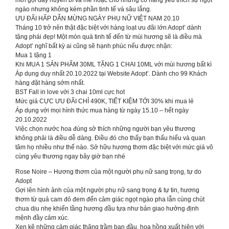
ngào nhưng không kém phần tinh tế và sâu lắng.
ƯU ĐÃI HẤP DẪN MỪNG NGÀY PHỤ NỮ VIỆT NAM 20.10
Tháng 10 trở nên thật đặc biệt với hàng loạt ưu đãi lớn Adopt’ dành
tặng phái đẹp! Một món quà tinh tế đến từ mùi hương sẽ là điều mà
Adopt’ nghĩ bất kỳ ai cũng sẽ hạnh phúc nếu được nhận:
Mua 1 tặng 1
Khi MUA 1 SẢN PHẨM 30ML TẶNG 1 CHAI 10ML với mùi hương bất kì
Áp dụng duy nhất 20.10.2022 tại Website Adopt’. Dành cho 99 Khách
hàng đặt hàng sớm nhất.
BST Fall in love với 3 chai 10ml cực hot
Mức giá CỰC ƯU ĐÃI CHỈ 490K, TIẾT KIỆM TỚI 30% khi mua lẻ
Áp dụng với mọi hình thức mua hàng từ ngày 15.10 – hết ngày
20.10.2022
Việc chọn nước hoa đúng sở thích những người bạn yêu thương
không phải là điều dễ dàng. Điều đó cho thấy bạn thấu hiểu và quan
tâm họ nhiều như thế nào. Sở hữu hương thơm đặc biệt với mức giá vô
cùng yêu thương ngay bây giờ bạn nhé
Rose Noire – Hương thơm của một người phụ nữ sang trọng, tự do
Adopt
Gợi lên hình ảnh của một người phụ nữ sang trọng & tự tin, hương
thơm từ quả cam đỏ đem đến cảm giác ngọt ngào pha lẫn cùng chút
chua dịu nhẹ khiến tầng hương đầu tựa như bản giao hưởng định
mệnh đầy cảm xúc.
Xen kẽ những cảm giác thăng trầm ban đầu, hoa hồng xuất hiện với