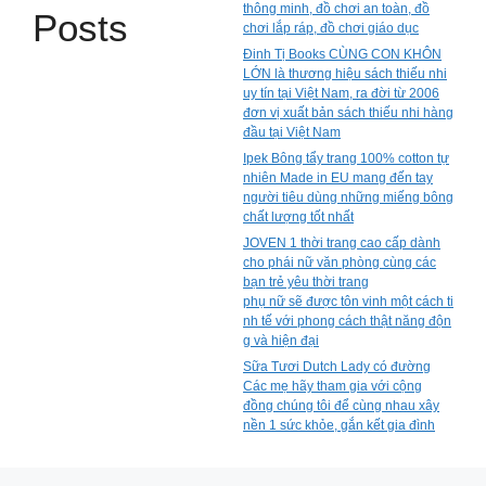
thông minh, đồ chơi an toàn, đồ
Posts
chơi lắp ráp, đồ chơi giáo dục
Đinh Tị Books CÙNG CON KHÔN
LỚN là thương hiệu sách thiếu nhi
uy tín tại Việt Nam, ra đời từ 2006
đơn vị xuất bản sách thiếu nhi hàng
đầu tại Việt Nam
Ipek Bông tẩy trang 100% cotton tự
nhiên Made in EU mang đến tay
người tiêu dùng những miếng bông
chất lượng tốt nhất
JOVEN 1 thời trang cao cấp dành
cho phái nữ văn phòng cùng các
bạn trẻ yêu thời trang
phụ nữ sẽ được tôn vinh một cách ti
nh tế với phong cách thật năng độn
g và hiện đại
Sữa Tươi Dutch Lady có đường
Các mẹ hãy tham gia với cộng
đồng chúng tôi để cùng nhau xây
nền 1 sức khỏe, gắn kết gia đình