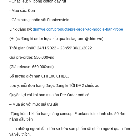
⁃ Chất liệu: Nỉ bông cotton,dây rút
⁃ Màu sắc: Đen
⁃ Cảm hứng: nhân vật Frankenstein
Link đăng ký:
drimwe.com/products/pre-order-ao-hoodie-franktrope
(Hoặc đăng kí order trực tiếp qua Instagram: @drim.we)
Thời gian:0h00’ 24/11/2022 – 23h59′ 30/11/2022
Giá pre-order: 550.000vnd
(Giá release: 650.000vnd)
Số lượng giới hạn CHỈ 100 CHIẾC.
Lưu ý: mỗi đơn hàng được đăng kí TỐI ĐA 2 chiếc áo
Quyền lợi chỉ khi bạn mua áo Pre-Order mới có
– Mua áo với mức giá ưu đãi
-Tặng kèm 1 khẩu trang cùng concept Frankenstein dành cho 50 đơn
hàng đầu tiên
– Là những người đầu tiên sở hữu sản phẩm rất nhiều người quan tâm
và yêu thích.