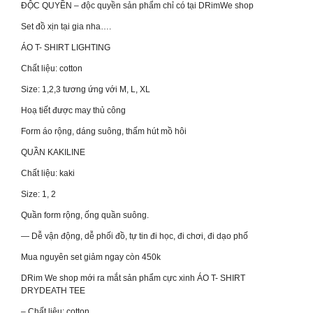
ĐỘC QUYỀN – độc quyền sản phẩm chỉ có tại DRimWe shop
Set đồ xịn tại gia nha….
ÁO T- SHIRT LIGHTING
Chất liệu: cotton
Size: 1,2,3 tương ứng với M, L, XL
Hoạ tiết được may thủ công
Form áo rộng, dáng suông, thấm hút mồ hôi
QUẦN KAKILINE
Chất liệu: kaki
Size: 1, 2
Quần form rộng, ống quần suông.
— Dễ vận động, dễ phối đồ, tự tin đi học, đi chơi, đi dạo phố
Mua nguyên set giảm ngay còn 450k
DRim We shop mới ra mắt sản phẩm cực xinh ÁO T- SHIRT
DRYDEATH TEE
– Chất liệu: cotton