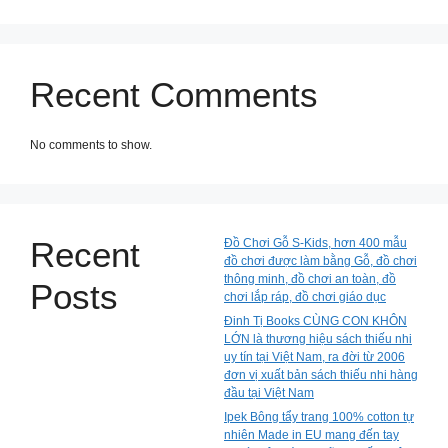
Recent Comments
No comments to show.
Recent
Đồ Chơi Gỗ S-Kids, hơn 400 mẫu
đồ chơi được làm bằng Gỗ, đồ chơi
thông minh, đồ chơi an toàn, đồ
Posts
chơi lắp ráp, đồ chơi giáo dục
Đinh Tị Books CÙNG CON KHÔN
LỚN là thương hiệu sách thiếu nhi
uy tín tại Việt Nam, ra đời từ 2006
đơn vị xuất bản sách thiếu nhi hàng
đầu tại Việt Nam
Ipek Bông tẩy trang 100% cotton tự
nhiên Made in EU mang đến tay