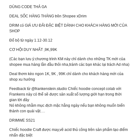
DÙNG CODE THẢ GA
DEAL SỐC HÀNG THÁNG trên Shopee xDrim
DRIM có GIÁ ƯU ĐÃI ĐẶC BIỆT DÀNH CHO KHÁCH HÀNG MỚI CỦA
SHOP
Đổ bộ từ ngày 1.12-30.12
CƠ HỘI DUY NHẤT ,9K,99K
(Các bạn lưu ý:chương trình KM này chỉ dành cho những TK mới của
shopee mua hàng lần đầu thôi nha,tránh các bạn khác lại trách Ad nha)
Deal thơm kèo ngon 1K, 9K , 99K chỉ dành cho khách hàng mới của
shop xu hướng
Feedback từ @frankenstein.studio Chiếc hoodie concept colab với
Frankens này có thể sẽ được sản xuất số lượng giới hạn trong thời
gian tới đây
Nó không nhằm mục địch mặc hằng ngày nếu bạn không muốn biến
thành con quái vật….
DRIMWE SS21
Chiếc hoodie Craft được may,vẽ acid thủ công trên sản phẩm tạo điểm
nhấn đặc biệt