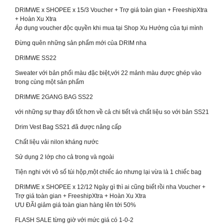
DRIMWE x SHOPEE x 15/3 Voucher + Trợ giá toàn gian + FreeshipXtra
+ Hoàn Xu Xtra
Áp dụng voucher độc quyền khi mua tại Shop Xu Hướng của tụi mình
Đừng quên những sản phẩm mới của DRIM nha
DRIMWE SS22
Sweater với bản phối màu đặc biệt,với 22 mảnh màu được ghép vào
trong cùng một sản phẩm
DRIMWE 2GANG BAG SS22
với những sự thay đổi tốt hơn về cả chi tiết và chất liệu so với bản SS21
Drim Vest Bag SS21 đã được nâng cấp
Chất liệu vải nilon kháng nước
Sử dụng 2 lớp cho cả trong và ngoài
Tiện nghi với vô số túi hộp,một chiếc áo nhưng lại vừa là 1 chiếc bag
DRIMWE x SHOPEE x 12/12 Ngày gì thì ai cũng biết rồi nha Voucher +
Trợ giá toàn gian + FreeshipXtra + Hoàn Xu Xtra
ƯU ĐÃI giảm giá toàn gian hàng lên tới 50%
FLASH SALE từng giờ với mức giá có 1-0-2