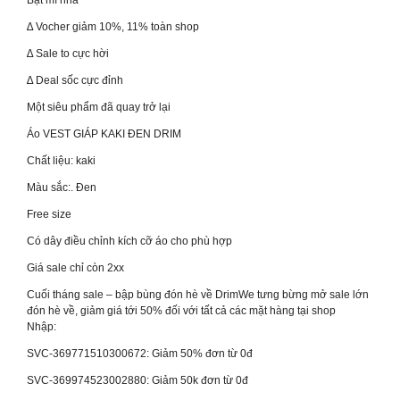
Bật mí nha
∆ Vocher giảm 10%, 11% toàn shop
∆ Sale to cực hời
∆ Deal sốc cực đỉnh
Một siêu phẩm đã quay trở lại
Áo VEST GIÁP KAKI ĐEN DRIM
Chất liệu: kaki
Màu sắc:. Đen
Free size
Có dây điều chỉnh kích cỡ áo cho phù hợp
Giá sale chỉ còn 2xx
Cuối tháng sale – bập bùng đón hè về DrimWe tưng bừng mở sale lớn
đón hè về, giảm giá tới 50% đối với tất cả các mặt hàng tại shop
Nhập:
SVC-369771510300672: Giảm 50% đơn từ 0đ
SVC-369974523002880: Giảm 50k đơn từ 0đ