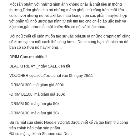
Một sản phẩm với những hình ảnh không phải là chất liệu in thông
thường,Drim ghép cho nó những mảnh ghép thủ công trên chất liệu
cotton,với những nét vẽ axit tạo màu loang trên các phần may,kết hợp
với phần túi nhỏ được tạo hình từ trái tim tạo cho chiếc áo đặc biệt và
độc bản,gần như mỗi một chiếc đều có nét vẻ khác nhau
Đội ngũ thiết kế luôn muốn tạo sự đặc biệt,dù là những graphic thì cũng
sẽ được tạo ra một cách thủ công hơn…Drim mong bạn sẽ thích nó dù
bạn có sở hữu nó hay không…
DRIM Cảm ơn nhiều!!!
BLACKFRIDAY _ngày SALE đen tối
VOUCHER cực sốc được phát vào 0h ngày 26/11
-DRIMBL300 :mã giảm giá 300k
-DRIM BL100 :mã giảm giá 100k
-DRIMBL50 :mã giảm giá 50k
-DRIMBL30 :mã giảm giá 30k
Sự ra mắt của chiếc Hoodie 3Dcraft được thiết kế và tạo hình thủ công
trên chính bản thân sản phẩm
Đã có mặt tại kênh Shopee của Drim