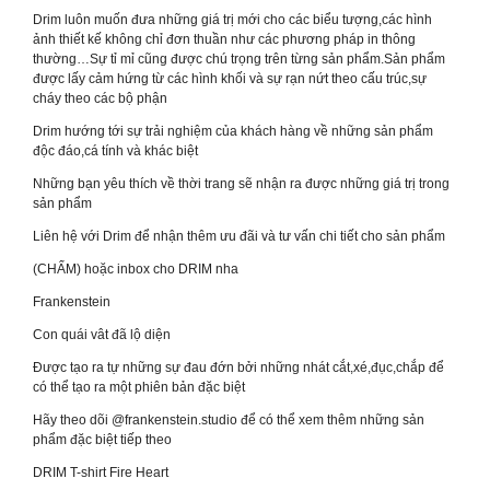
Drim luôn muốn đưa những giá trị mới cho các biểu tượng,các hình
ảnh thiết kế không chỉ đơn thuần như các phương pháp in thông
thường…Sự tỉ mỉ cũng được chú trọng trên từng sản phẩm.Sản phẩm
được lấy cảm hứng từ các hình khối và sự rạn nứt theo cấu trúc,sự
cháy theo các bộ phận
Drim hướng tới sự trải nghiệm của khách hàng về những sản phẩm
độc đáo,cá tính và khác biệt
Những bạn yêu thích về thời trang sẽ nhận ra được những giá trị trong
sản phẩm
Liên hệ với Drim để nhận thêm ưu đãi và tư vấn chi tiết cho sản phẩm
(CHẤM) hoặc inbox cho DRIM nha
Frankenstein
Con quái vât đã lộ diện
Được tạo ra tự những sự đau đớn bởi những nhát cắt,xé,đục,chắp để
có thể tạo ra một phiên bản đặc biệt
Hãy theo dõi @frankenstein.studio để có thể xem thêm những sản
phẩm đặc biệt tiếp theo
DRIM T-shirt Fire Heart