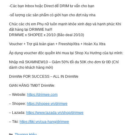
-Các bạn Inbox hoặc Direct để DRIM tư vấn cho bạn
-số lượng các sản phẩm có giới hạn cho đợt này nha
Chúc các chị em Phụ nữ luôn mạnh khỏe xinh đẹp và hạnh phúc Khi
đặt hàng tại DRIMWE ha!!!
DRIMWE x SHOPEE x 20/10 (Bão deal 20/10)
Voucher + Trợ giá toàn gian + FreeshipXtra + Hoàn Xu Xtra
Áp dụng voucher độc quyền khi mua tại Shop Xu Hướng của tụi mình:
Nhập mã SKAMNEW10 – Giảm 50% tối đa 50K cho đơn từ 0Đ (Chỉ
dành cho khách hàng mới)
DrimWe FOR SUCCESS – ALL IN DrimWe
GIAN HÀNG TMĐT DrimWe:
– Website:
https://drimwe.com
– Shopee:
https://shopee.vn/drimwe
– Lazada:
https://www.lazada.vn/shop/drimwe
– Tiki:
https://tiki.vn/cua-hang/drimwe
Categories
Thương Hiệu