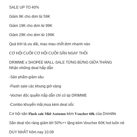
SALE UP TO 40%
Giảm 9K cho đơn từ 59K
Giảm 19K cho đơn từ 99K
Giảm 29K cho đơn từ 199K
Quá trời là ưu đãi, mau mau chốt đơn nhanh nào
CƠ HỘI CUỐI! CƠ HỘI CUỐI! SĂN NGAY THÔI
DRIMWE x SHOPEE MALL-SALE TỪNG BỪNG GIỮA THÁNG
Nhận những deal hấp dẫn
-Sản phẩm giảm sâu
-Flash sale các khung giờ vàng
-Vocher độc quyền hấp dẫn chỉ có tại DRIMWE
-Combo khuyến mãi,mua kèm deal sốc
Cơ hội săn 𝐅𝐥𝐚𝐬𝐡 𝐬𝐚𝐥𝐞 𝐌𝐢𝐝-𝐀𝐮𝐭𝐮𝐦𝐧 kèm 𝐕𝐨𝐮𝐜𝐡𝐞𝐫 𝟔𝟎𝐤 của DrimWe
Săn deal rộn ràng giảm tới 50%++ tặng kèm Voucher 60K hot luôn nè
DUY NHẤT hôm nay 10.09