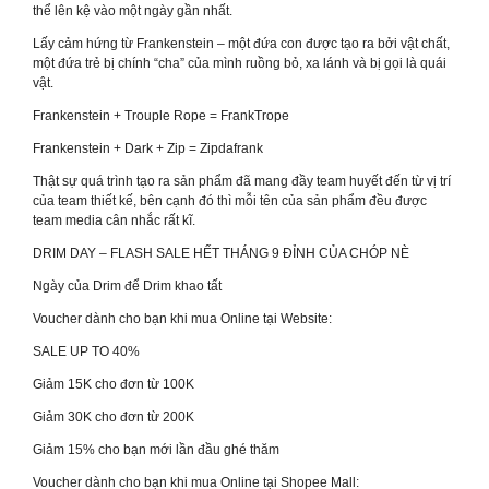
thể lên kệ vào một ngày gần nhất.
Lấy cảm hứng từ Frankenstein – một đứa con được tạo ra bởi vật chất,
một đứa trẻ bị chính “cha” của mình ruồng bỏ, xa lánh và bị gọi là quái
vật.
Frankenstein + Trouple Rope = FrankTrope
Frankenstein + Dark + Zip = Zipdafrank
Thật sự quá trình tạo ra sản phẩm đã mang đầy team huyết đến từ vị trí
của team thiết kế, bên cạnh đó thì mỗi tên của sản phẩm đều được
team media cân nhắc rất kĩ.
DRIM DAY – FLASH SALE HẾT THÁNG 9 ĐỈNH CỦA CHÓP NÈ
Ngày của Drim để Drim khao tất
Voucher dành cho bạn khi mua Online tại Website:
SALE UP TO 40%
Giảm 15K cho đơn từ 100K
Giảm 30K cho đơn từ 200K
Giảm 15% cho bạn mới lần đầu ghé thăm
Voucher dành cho bạn khi mua Online tại Shopee Mall: