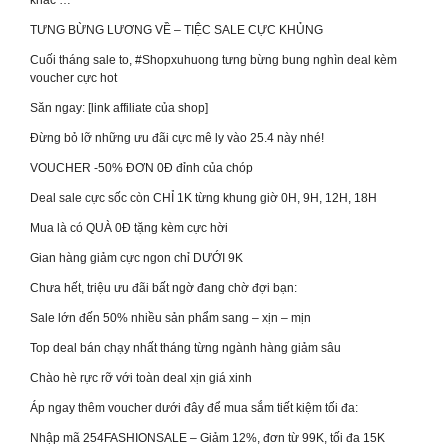
khác …
TƯNG BỪNG LƯƠNG VỀ – TIỆC SALE CỰC KHỦNG
Cuối tháng sale to, #Shopxuhuong tưng bừng bung nghìn deal kèm
voucher cực hot
Săn ngay: [link affiliate của shop]
Đừng bỏ lỡ những ưu đãi cực mê ly vào 25.4 này nhé!
VOUCHER -50% ĐƠN 0Đ đỉnh của chóp
Deal sale cực sốc còn CHỈ 1K từng khung giờ 0H, 9H, 12H, 18H
Mua là có QUÀ 0Đ tặng kèm cực hời
Gian hàng giảm cực ngon chỉ DƯỚI 9K
Chưa hết, triệu ưu đãi bất ngờ đang chờ đợi bạn:
Sale lớn đến 50% nhiều sản phẩm sang – xịn – mịn
Top deal bán chạy nhất tháng từng ngành hàng giảm sâu
Chào hè rực rỡ với toàn deal xịn giá xinh
Áp ngay thêm voucher dưới đây để mua sắm tiết kiệm tối đa:
Nhập mã 254FASHIONSALE – Giảm 12%, đơn từ 99K, tối đa 15K