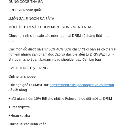
DÙNG CODE THẢ GA
FREESHIP toàn quốc
//MÓN SALE NGON ĐÃ BÀY//
MỜI CÁC BẠN VÀO CHỌN MÓN TRONG MENU NHA
Chương trình siêu sale các món ngon tại DRIM,đặt hàng thật nhanh
nha
Các món đồ được sale từ 30%,40%,50%,chỉ từ #1xx bạn sẽ có thể trải
nghiệm những sản phẩm độc đáo và đặc biệt đến từ DRIMWE: Từ T-
Shirt,pant,short pant,bag,mini bag,shoulder bag đến big bag
CÁCH THỨC ĐẶT HÀNG
Online tại shopee
Các bạn ghé DRIMWE tại:
https://shopii.click/go/shopee.vn?586hxap
để đặt hàng
+ Mã giảm thêm 10% Bill cho những Folower theo dõi mới tại DRIM
+Freeshipxtra
+Hoàn xu xtra
Online tại các kênh khác