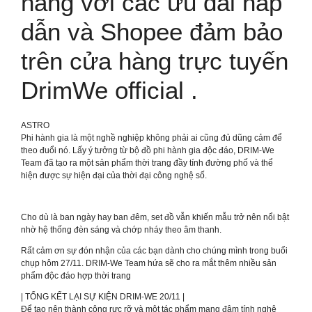
hãng với các ưu đãi hấp
dẫn và Shopee đảm bảo
trên cửa hàng trực tuyến
DrimWe official .
ASTRO
Phi hành gia là một nghề nghiệp không phải ai cũng đủ dũng cảm để
theo đuổi nó. Lấy ý tưởng từ bộ đồ phi hành gia độc đáo, DRIM-We
Team đã tạo ra một sản phẩm thời trang đầy tính đường phố và thể
hiện được sự hiện đại của thời đại công nghệ số.
Cho dù là ban ngày hay ban đêm, set đồ vẫn khiến mẫu trở nên nổi bật
nhờ hệ thống đèn sáng và chớp nháy theo âm thanh.
Rất cảm ơn sự đón nhận của các bạn dành cho chúng mình trong buổi
chụp hôm 27/11. DRIM-We Team hứa sẽ cho ra mắt thêm nhiều sản
phẩm độc đáo hợp thời trang
| TỔNG KẾT LẠI SỰ KIỆN DRIM-WE 20/11 |
Để tạo nên thành công rực rỡ và một tác phẩm mang đậm tính nghệ