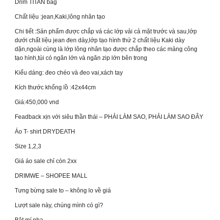
Drim TITAN bag
Chất liệu :jean,Kaki,lông nhân tạo
Chi tiết :Sản phẩm được chắp vá các lớp vải cả mặt trước và sau,lớp
dưới chất liệu jean đen dày,lớp tạo hình thứ 2 chất liệu Kaki dày
dặn,ngoài cùng là lớp lông nhân tạo được chắp theo các mảng công
tạo hình,túi có ngăn lớn và ngăn zip lớn bên trong
Kiểu dáng: đeo chéo và đeo vai,xách tay
Kích thước khổng lồ :42x44cm
Giá:450,000 vnd
Feadback xịn với siêu thần thái – PHẢI LÀM SAO, PHẢI LÀM SAO ĐÂY
Áo T- shirt DRYDEATH
Size 1,2,3
Giá áo sale chỉ còn 2xx
DRIMWE – SHOPEE MALL
Tưng bừng sale to – không lo về giá
Lượt sale này, chúng mình có gì?