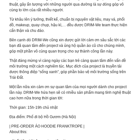
thuật, gây ấn tượng với những người qua đường là sự đóng góp vô
cùng to lớn của rất nhiều người.
Từ khâu lên ý tưởng, thiết kế, chuẩn bị nguyên vật liệu, may vá, phối
đồ, makeup, quay chụp, hậu kì,… đều được DRIM-We team thực hiện
cẩn thận và chu đáo.
Bên cạnh đó DRIM-We cũng xin được gửi lời cảm ơn sâu sắc tới các
bạn đã quan tâm đến project và ủng hộ quần áo cũ cho chúng mình,
góp một phần vô cùng quan trọng cho sự thành công lần này.
Thật đáng mừng vì càng ngày các bạn trẻ càng quan tâm đến vấn đề
môi trường một cách nghiêm túc. Mục đích của project là truyền tải
được thông điệp “sống xanh”, góp phần bảo vệ môi trường sống trên
Trái Đất.
Một lần nữa xin cảm ơn sự quan tâm của mọi người dành cho project
lần này. DRIM-We hứa hẹn sẽ có nhiều sản phẩm mang tính nghệ thuật
cao hơn nữa trong thời gian tới:
Thời gian: 15h-19h chủ nhật
Địa điểm: Phố đi bộ Hồ Gươm (Hà Nội)
| PRE-ORDER ÁO HOODIE FRANKTROPE |
About this: