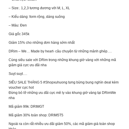
– Size:. 1,2,3 tương đương với M, L, XL
– Kiểu dáng: form rộng, dáng suông
– Màu: Đen
Giá gốc 345k
Giảm 15% cho những đơn hàng sớm nhất
DRim – We… Made by heart- câu chuyện từ những mảnh ghép….
Cùng siêu sale với DRim trong những khung giờ vàng với những mã
giảm giá cực ưu đãi nha
Suỵt suỵt….
SIÊU SALE THÁNG 5 #Shopxuhuong tưng bừng bung nghìn deal kèm
voucher cực hot
Đừng bỏ lỡ những ưu đãi cực mê ly vào khung giờ vàng tại DRimWe
nha
Mã giảm 99k: DRIMGT
Mã giảm 30% toàn shop: DRIM5T5
Ngoài ra còn rất nhiều ưu đãi giảm 50%, các mã giảm giá toàn shop