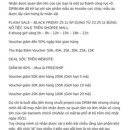
Nhận được quan tâm lớn của các bạn là một sự thành công rực rỡ,
DRIM-We đã trở lại với sản phẩm mẫu áo Hoodie cực cháy: mẫu áo
được lấy cảm hứng từ nhân vật
FLASH SALE – BLACK FRIDAY 25.11 ÁP DỤNG TỪ 23-25.11 BÙNG
NỔ TIỆC SALE TRÊN SHOPEE MALL:
6 khung giờ vàng 0h – 9h – 12h – 15h – 18h – 21h
Voucher giảm đến 50% ngập tràn gian hàng
Thu thập thêm Voucher: 50K, 45K, 35K, 30K, 25K, 15K
DEAL SỐC TRÊN WEBSITE:
GIẢM tới 60% – Mua là FREESHIP
Voucher giảm 50K đơn hàng 200K (Giới hạn 5 mã)
Voucher giảm 30K đơn hàng 150K (Giới hạn 10 mã)
Voucher giảm 20K đơn hàng 100K (Giới hạn 20 mã)
Dù chỉ là buổi đầu tiên trong chuỗi project của DRIM-We nhưng chúng
mình đã rất may mắn khi nhận được sự quan tâm và đón nhận vô cùng
lớn của các bạn/anh chị/cô chú/bác có mặt tại phố đi bộ hôm chủ nhật
ngày 20/11.
Tuy chúng mình có nhận được vài ý kiến trái chiều rằng sản phẩm khó
mặc, đôi chút “dị” hay nhiều ý kiến gay gắt hơn là nó như giẻ lau.