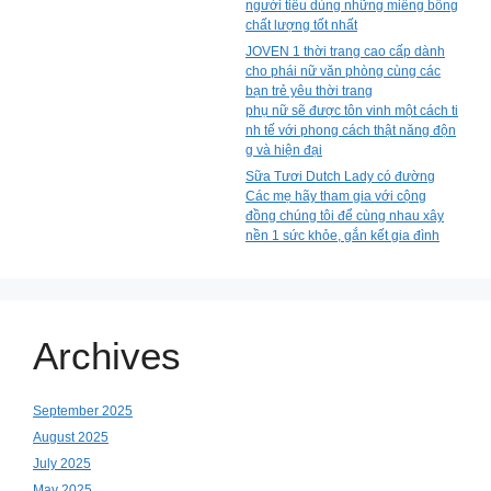
người tiêu dùng những miếng bông
chất lượng tốt nhất
JOVEN 1 thời trang cao cấp dành
cho phái nữ văn phòng cùng các
bạn trẻ yêu thời trang
phụ nữ sẽ được tôn vinh một cách ti
nh tế với phong cách thật năng độn
g và hiện đại
Sữa Tươi Dutch Lady có đường
Các mẹ hãy tham gia với cộng
đồng chúng tôi để cùng nhau xây
nền 1 sức khỏe, gắn kết gia đình
Archives
September 2025
August 2025
July 2025
May 2025