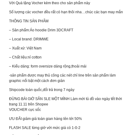
Với Quà tặng Vocher kèm theo cho sản phẩm này
Số lượng các vocher đều rất có hạn thôi nha…chúc các bạn may mắn
THÔNG TIN SẢN PHẨM
– Sản phẩm:Áo hoodie Drim 3DCRAFT
– Local brand: DRIMWE
– Xuất xứ: Việt Nam
– Chất liệu:nỉ cotton
– Kiểu dáng: form oversize dáng rộng,thoải mái
-sản phẩm được may thủ công các nét chỉ line trên sản phẩm làm
graphic nổi bật một cách đơn giản
Shipcode toàn quốc,đổi trả trong 7 ngày
ĐỪNG BÀI GIỜ SĂN SLE MỘT MÌNH Làm mới tủ đồ vào ngày tết thời
trang 11.11 trên Shopee
VOUCHER cực sốc
ƯU ĐÃI giảm giá toàn gian hàng lên tới 50%
FLASH SALE từng giờ với mức giá có 1-0-2