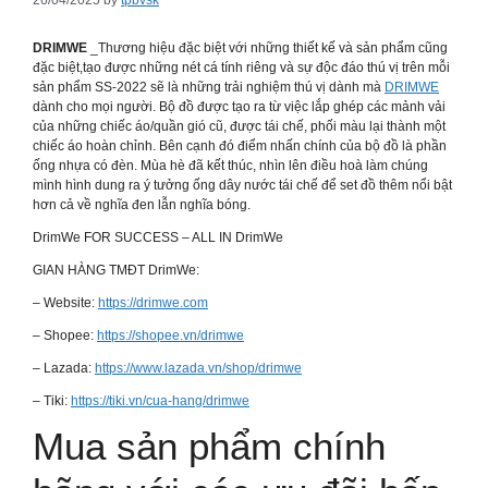
26/04/2025
by
tpbvsk
DRIMWE
_Thương hiệu đặc biệt với những thiết kế và sản phẩm cũng
đặc biệt,tạo được những nét cá tính riêng và sự độc đáo thú vị trên mỗi
sản phẩm SS-2022 sẽ là những trải nghiệm thú vị dành mà
DRIMWE
dành cho mọi người. Bộ đồ được tạo ra từ việc lắp ghép các mảnh vải
của những chiếc áo/quần gió cũ, được tái chế, phối màu lại thành một
chiếc áo hoàn chỉnh. Bên cạnh đó điểm nhấn chính của bộ đồ là phần
ống nhựa có đèn. Mùa hè đã kết thúc, nhìn lên điều hoà làm chúng
mình hình dung ra ý tưởng ống dây nước tái chế để set đồ thêm nổi bật
hơn cả về nghĩa đen lẫn nghĩa bóng.
DrimWe FOR SUCCESS – ALL IN DrimWe
GIAN HÀNG TMĐT DrimWe:
– Website:
https://drimwe.com
– Shopee:
https://shopee.vn/drimwe
– Lazada:
https://www.lazada.vn/shop/drimwe
– Tiki:
https://tiki.vn/cua-hang/drimwe
Mua sản phẩm chính