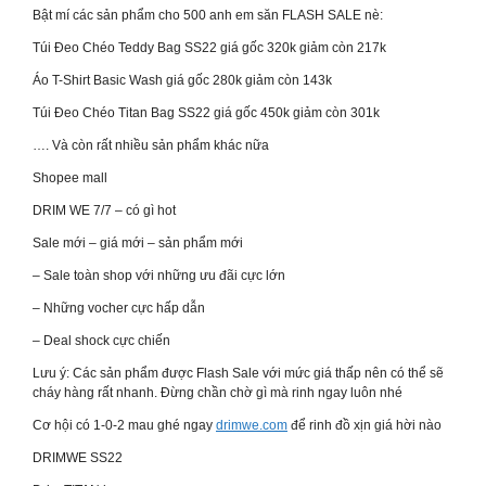
Bật mí các sản phẩm cho 500 anh em săn FLASH SALE nè:
Túi Đeo Chéo Teddy Bag SS22 giá gốc 320k giảm còn 217k
Áo T-Shirt Basic Wash giá gốc 280k giảm còn 143k
Túi Đeo Chéo Titan Bag SS22 giá gốc 450k giảm còn 301k
…. Và còn rất nhiều sản phẩm khác nữa
Shopee mall
DRIM WE 7/7 – có gì hot
Sale mới – giá mới – sản phẩm mới
– Sale toàn shop với những ưu đãi cực lớn
– Những vocher cực hấp dẫn
– Deal shock cực chiến
Lưu ý: Các sản phẩm được Flash Sale với mức giá thấp nên có thể sẽ
cháy hàng rất nhanh. Đừng chần chờ gì mà rinh ngay luôn nhé
Cơ hội có 1-0-2 mau ghé ngay
drimwe.com
để rinh đồ xịn giá hời nào
DRIMWE SS22