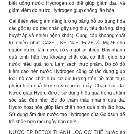
biết uống nước Hydrogen có thể giúp giảm đau và
giảm viêm do nước Hydrogen giúp chống lão hóa.
Cải thiện việc giảm năng lượng bằng hỗ trợ trung hòa
các gốc tự do (tác nhân gây ung thư, tiểu đường, tăng
huyết áp và nhiều bệnh khác). Cung cấp khoáng chất
tự nhiên như: Ca2+ , K+, Na+, Fe2+ và Mg2+ cho
nguồn nước, làm nước có vị ngọt tự nhiên. Đẩy nhanh
quá trình hấp thu khoáng chất của cơ thể, giúp bù
nước hiệu quả hơn. Làm sạch thực phẩm. Do có độ
kiềm cao nên nước Hydrogen cũng có tác dụng giúp
loại bỏ các chất hữu cơ dư lượng trên bề mặt thực
phẩm hiệu quả hơn so với nước máy. Chăm sóc da:
Nước giàu Hydro được sử dụng hiệu quả trong chăm
sóc sắc đẹp nhờ tốc độ thẩm thấu nhanh qua da.
Hydro hoạt hóa giúp làm chận hơn quá trình lão hóa.
Sử dụng ấm đun nước tạo Hydrogen của Goldsun để
trẻ khỏe hơn mỗi ngày bạn nhé!
NƯỚC ÉP DETOX THANH LỌC CƠ THỂ Nước ép