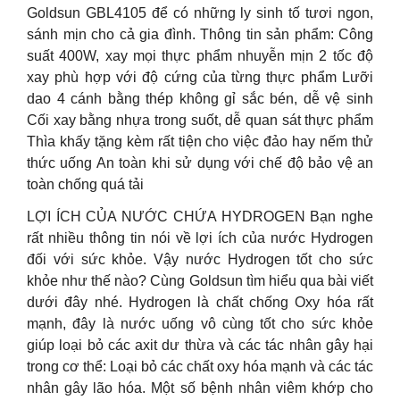
Goldsun GBL4105 để có những ly sinh tố tươi ngon,
sánh mịn cho cả gia đình. Thông tin sản phẩm: Công
suất 400W, xay mọi thực phẩm nhuyễn mịn 2 tốc độ
xay phù hợp với độ cứng của từng thực phẩm Lưỡi
dao 4 cánh bằng thép không gỉ sắc bén, dễ vệ sinh
Cối xay bằng nhựa trong suốt, dễ quan sát thực phẩm
Thìa khấy tặng kèm rất tiện cho việc đảo hay nếm thử
thức uống An toàn khi sử dụng với chế độ bảo vệ an
toàn chống quá tải
LỢI ÍCH CỦA NƯỚC CHỨA HYDROGEN Bạn nghe
rất nhiều thông tin nói về lợi ích của nước Hydrogen
đối với sức khỏe. Vậy nước Hydrogen tốt cho sức
khỏe như thế nào? Cùng Goldsun tìm hiểu qua bài viết
dưới đây nhé. Hydrogen là chất chống Oxy hóa rất
mạnh, đây là nước uống vô cùng tốt cho sức khỏe
giúp loại bỏ các axit dư thừa và các tác nhân gây hại
trong cơ thể: Loại bỏ các chất oxy hóa mạnh và các tác
nhân gây lão hóa. Một số bệnh nhân viêm khớp cho