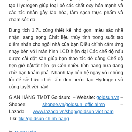
tạo Hydrogen giúp loại bỏ các chất oxy hóa mạnh và
các tác nhân gây lão hóa, làm sạch thực phẩm và
chăm sóc da.
Dung tích 1.7L cùng thiết kế nhỏ gọn, màu sắc nhã
nhặn, sang trọng Chất liệu thủy tinh trong suốt tạo
điểm nhấn cho ngôi nhà của bạn Điều chỉnh cảm ứng
nhạy bén với màn hình LCD hiện đại Các chế độ nấu
được cài đặt sẵn giúp bạn thao tác dễ dàng Chế độ
hẹn giờ bật/tắt tiện lợi Còn nhiều tính năng nữa đang
chờ bạn khám phá. Nhanh tay liên hệ ngay với chúng
tôi để sở hữu chiếc ấm đun nước tạo Hydrogen vô
cùng tuyệt vời này!
GIAN HÀNG TMĐT Goldsun: – Website:
goldsun.vn
–
Shopee:
shopee.vn/goldsun_officialmn
–
Lazada:
www.lazada.vn/shop/goldsun-viet-nam
–
Tiki:
tiki?goldsun-chinh-hang
Categories