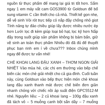
nguồn từ thực phẩm để mang lại giá trị tốt hơn. Sắm
ngay 1 em máy vắt cam GOS3900 từ Goldsun để bổ
sung vitamin C cần thiết cho cả nhà. Thiết kế gọn nhẹ,
dễ vệ sinh Vòi rót trực tiếp có nắp đậy chống nhỏ giọt
Tính năng tự đảo chiều giúp lấy được nhiều nước ép
hơn Lưới lọc đi kèm giúp loại bỏ hạt, lọc kỹ hơn Nắp
đậy trong suốt giúp sản phẩm không bị bám bẩn, giữ
vệ sinh an toàn thực phẩm Nhiêu đó đã đủ để thuyết
phục bạn rinh em í về chưa??? Inbox chúng mình
ngay để được tư vấn nhé!
CHÈ KHOAI LANG ĐẬU XANH – THƠM NGON GIẢI
NHIỆT Vào mùa hè, các chị em thường vào bếp chế
biến các món chè giải nhiệt cho cả gia đình. Cuối tuần
này, cùng Goldsun vào bếp thực hiện món chè khoai
lang đậu xanh thanh mát được chế biến đơn giản
nhanh chóng với chiếc nồi áp suất điện GPC5512-M
nhé. Nguyên liệu: – 2 củ khoai lang – 100g đậu xanh
đã tách vỏ – 5 muỗng canh bột sắn dây – 7 muỗng