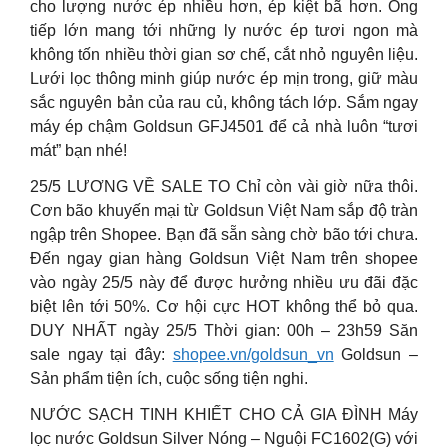
cho lượng nước ép nhiều hơn, ép kiệt bã hơn. Ống
tiếp lớn mang tới những ly nước ép tươi ngon mà
không tốn nhiều thời gian sơ chế, cắt nhỏ nguyên liệu.
Lưới lọc thông minh giúp nước ép mịn trong, giữ màu
sắc nguyên bản của rau củ, không tách lớp. Sắm ngay
máy ép chậm Goldsun GFJ4501 để cả nhà luôn “tươi
mát” bạn nhé!
25/5 LƯƠNG VỀ SALE TO Chỉ còn vài giờ nữa thôi.
Cơn bão khuyến mại từ Goldsun Việt Nam sắp độ tràn
ngập trên Shopee. Bạn đã sẵn sàng chờ bão tới chưa.
Đến ngay gian hàng Goldsun Việt Nam trên shopee
vào ngày 25/5 này để được hưởng nhiều ưu đãi đặc
biệt lên tới 50%. Cơ hội cực HOT không thể bỏ qua.
DUY NHẤT ngày 25/5 Thời gian: 00h – 23h59 Săn
sale ngay tại đây:
shopee.vn/goldsun_vn
Goldsun –
Sản phẩm tiện ích, cuộc sống tiện nghi.
NƯỚC SẠCH TINH KHIẾT CHO CẢ GIA ĐÌNH Máy
lọc nước Goldsun Silver Nóng – Nguội FC1602(G) với