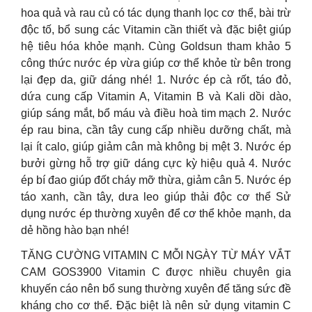
hoa quả và rau củ có tác dụng thanh lọc cơ thể, bài trừ
độc tố, bổ sung các Vitamin cần thiết và đặc biệt giúp
hệ tiêu hóa khỏe mạnh. Cùng Goldsun tham khảo 5
công thức nước ép vừa giúp cơ thể khỏe từ bên trong
lại đẹp da, giữ dáng nhé! 1. Nước ép cà rốt, táo đỏ,
dứa cung cấp Vitamin A, Vitamin B và Kali dồi dào,
giúp sáng mắt, bổ máu và điều hoà tim mạch 2. Nước
ép rau bina, cần tây cung cấp nhiều dưỡng chất, mà
lại ít calo, giúp giảm cân mà không bị mệt 3. Nước ép
bưởi gừng hỗ trợ giữ dáng cực kỳ hiệu quả 4. Nước
ép bí đao giúp đốt cháy mỡ thừa, giảm cân 5. Nước ép
táo xanh, cần tây, dưa leo giúp thải độc cơ thể Sử
dụng nước ép thường xuyên để cơ thể khỏe mạnh, da
dẻ hồng hào bạn nhé!
TĂNG CƯỜNG VITAMIN C MỖI NGÀY TỪ MÁY VẮT
CAM GOS3900 Vitamin C được nhiều chuyên gia
khuyến cáo nên bổ sung thường xuyên để tăng sức đề
kháng cho cơ thể. Đặc biệt là nên sử dụng vitamin C