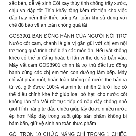
sắc bén, dễ vệ sinh Cối xay thủy tinh chống trầy xước,
chịu va đập tốt Thìa khấy tặng kèm rất tiện cho việc
đảo hay nếm thử thức uống An toàn khi sử dụng với
chế độ bảo vệ an toàn chống quá tải
GOS3901 BẠN ĐỒNG HÀNH CỦA NGƯỜI NỘI TRỢ
Nước cốt cam, chanh là gia vị gần gũi với chị em nội
trợ trong quá trình chế biến các món ăn. Nếu vắt không
khéo có thể bị đắng hoặc bị lẫn vị the do vỏ bắn vào.
Máy vắt cam GOS3901 chính là trợ thủ đắc lực đồng
hành cùng các chị em trên con đường làm bếp. Máy
chỉ vắt phần ruột, hoàn toàn không có nước the bắn ra
từ vỏ, giữ được 100% vitamin tự nhiên 2 lưới lọc có
thể điều chỉnh khe hở giúp loại bỏ hạt, cho nước cốt
không lẫn tép Vòi rót trực tiếp có nắp đậy chống nhỏ
giọt Tính năng tự đảo chiều giúp lấy được nhiều nước
ép hơn Nắp đậy trong suốt giúp sản phẩm không bị
bám bẩn, giữ vệ sinh an toàn thực phẩm
GÓI TRỌN 10 CHỨC NĂNG CHỈ TRONG 1 CHIẾC