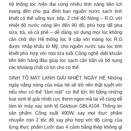
hệ thống lọc hiện đại cùng nhiều tính năng tiện ích
mang đến cho gia đình bạn nguồn nước sạch tinh
khiết có thể uống trực tiếp. 2 chế độ Nóng – R.O, với
nhiệt độ nước nóng lên đến 90 độ, phù hợp để pha
sữa, trà, và cà phê – dễ dàng sử dụng mọi lúc không
cần chờ đợi Hệ thống lọc 9 cấp với màng lọc R.O
được nhập khẩu từ Mỹ, cho nguồn nước sau lọc tinh
khiết phù hợp với mọi lứa tuổi Công nghệ diệt khuẩn
tiên tiến hàng đầu giúp lọc sạch cặn bẩn và bổ sung
các khoáng chất có lợi cho cơ thể
SINH TỐ MÁT LẠNH GIẢI NHIỆT NGÀY HÈ Những
ngày nắng nóng của mùa hè sẽ trở nên thật tuyệt vời
nếu như có thể “làm mát” cơ thể tức thì bằng những
loại sinh tố giải nhiệt cực thơm ngon mà lại vô cùng dễ
làm từ máy xay sinh tố Goldsun GBL4104. Thông tin
sản phẩm: Công suất 400W, xay mọi thực phẩm
nhuyễn mịn 2 tốc độ xay phù hợp với độ cứng của
từng thực phẩm Lưỡi dao 4 cánh bằng thép không gỉ