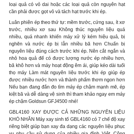
loại quả có vỏ dai hoặc các loại quả còn nguyên hạt
cần phải được gọt vỏ và tách hạt trước khi ép.
Luân phiên ép theo thứ tự: mềm trước, cứng sau, ít xơ
trước, nhiều xơ sau Không thúc nguyên liệu quá
nhiều, quá nhanh khiến máy xử lý kém hiệu quả, bị
nghẽn và nước ép bị lẫn nhiều bã hơn Chuẩn bị
nguyên liệu đúng cách trước khi ép. Nên cắt ngắn và
nhỏ hoa quả để có được lượng nước ép nhiều hơn,
bã khô hơn và máy hoạt động êm ái, giúp kéo dài tuổi
thọ máy Làm mát nguyên liệu trước khi ép giúp ép
được nhiều nước hơn và thành phẩm thơm ngon hơn
Nếu bạn đang đắn đo tìm máy ép chậm mạnh mẽ, ép
kiệt bã và dễ dàng vệ sinh thì tham khảo ngay em máy
ép chậm Goldsun GFJ4500 nhé!
GBL4160 XAY ĐƯỢC CẢ NHỮNG NGUYÊN LIỆU
KHÓ NHẰN Máy xay sinh tố GBL4160 có 7 chế độ xay
riêng biệt giúp bạn xay đa dạng các nguyên liệu phục
vụ nhu cầu sử dụng của nhiều gia đình Việt. Công