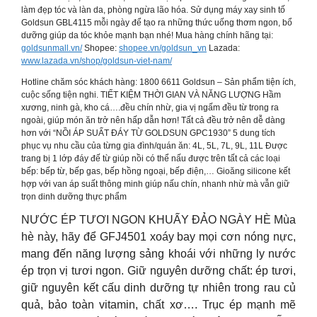
làm đẹp tóc và làn da, phòng ngừa lão hóa. Sử dụng máy xay sinh tố
Goldsun GBL4115 mỗi ngày để tạo ra những thức uống thơm ngon, bổ
dưỡng giúp da tóc khỏe mạnh bạn nhé! Mua hàng chính hãng tại:
goldsunmall.vn/
Shopee:
shopee.vn/goldsun_vn
Lazada:
www.lazada.vn/shop/goldsun-viet-nam/
Hotline chăm sóc khách hàng: 1800 6611 Goldsun – Sản phẩm tiện ích,
cuộc sống tiện nghi. TIẾT KIỆM THỜI GIAN VÀ NĂNG LƯỢNG Hầm
xương, ninh gà, kho cá….đều chín nhừ, gia vị ngấm đều từ trong ra
ngoài, giúp món ăn trở nên hấp dẫn hơn! Tất cả đều trở nên dễ dàng
hơn với “NỒI ÁP SUẤT ĐÁY TỪ GOLDSUN GPC1930” 5 dung tích
phục vụ nhu cầu của từng gia đình/quán ăn: 4L, 5L, 7L, 9L, 11L Được
trang bị 1 lớp đáy đế từ giúp nồi có thể nấu được trên tất cả các loại
bếp: bếp từ, bếp gas, bếp hồng ngoại, bếp điện,… Gioăng silicone kết
hợp với van áp suất thông minh giúp nấu chín, nhanh nhừ mà vẫn giữ
trọn dinh dưỡng thực phẩm
NƯỚC ÉP TƯƠI NGON KHUẤY ĐẢO NGÀY HÈ Mùa
hè này, hãy để GFJ4501 xoáy bay mọi cơn nóng nực,
mang đến năng lượng sảng khoái với những ly nước
ép trọn vị tươi ngon. Giữ nguyên dưỡng chất: ép tươi,
giữ nguyên kết cấu dinh dưỡng tự nhiên trong rau củ
quả, bảo toàn vitamin, chất xơ…. Trục ép mạnh mẽ