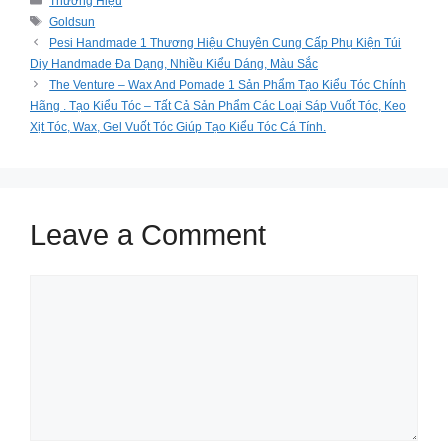
Thương Hiệu
Tags
Goldsun
Pesi Handmade 1 Thương Hiệu Chuyên Cung Cấp Phụ Kiện Túi
Diy Handmade Đa Dạng, Nhiều Kiểu Dáng, Màu Sắc
The Venture – Wax And Pomade 1 Sản Phẩm Tạo Kiểu Tóc Chính
Hãng . Tạo Kiểu Tóc – Tất Cả Sản Phẩm Các Loại Sáp Vuốt Tóc, Keo
Xịt Tóc, Wax, Gel Vuốt Tóc Giúp Tạo Kiểu Tóc Cá Tính.
Leave a Comment
Comment