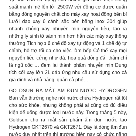
suất mạnh mẽ lên tới 2500W với động cơ được quấn
bằng đồng nguyên chất cho máy xay hoạt động bền bỉ
Lưỡi dao xay 6 cánh sắc bén bằng inox 304 giúp
nhanh chóng xay nhuyễn mịn nguyên liệu, tạo ra
những ly sinh tố sánh mịn hơn hẳn các máy xay thông
thường Tích hợp 6 chế độ xay tự động và 1 chế độ tự
chỉnh, hỗ trợ tối đa cho việc làm bếp Có thể xay mọi
nguyên liệu cứng như đá, hoa quả đông đá, thậm chí
là ngũ cốc … đem lại thành phẩm nhuyễn mịn Dung
tích cối xay lớn 2L đáp ứng nhu cầu sử dụng cho cả
gia đình và nhà hàng, quán cà phê…
GOLDSUN RA MẮT ẤM ĐUN NƯỚC HYDROGEN
Bạn vẫn thường nghe nói nước chứa Hydrogen rất tốt
cho sức khỏe, nhưng không phải ai cũng có đủ điều
kiện để uống được loại nước này. Trong tháng 5 này,
Goldsun cho ra mắt sản phẩm ấm đun nước tạo
Hydrogen GKT2670 và GKT2671. Đây là dòng ấm đun
nước duy nhất trên thị trường hiện nay có chức năng