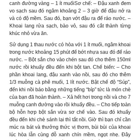
canh đường vàng – 1 ít muốiSơ chế: – Đậu xanh đem
vo sạch sau đó ngâm khoảng 2 – 3 giờ để đậu nở ra
và có độ mềm. Sau đó, bạn vớt đậu ra để ráo nước. –
Khoai lang rửa sạch, bào vỏ, sau đó cắt thành từng
khúc nhỏ vừa ăn.
Sử dụng 1 thau nước có hòa với 1 ít muối, ngâm khoai
trong nước khoảng 15 phút để bớt nhựa sau đó để ráo
nước. – Bột sắn cho vào chén sau đó cho thêm 150ml
nước rồi khuấy đều đến khi bột tan. Chế biến: – Cho
phần khoai lang, đậu xanh vào nồi, sau đó cho thêm
1/3 muỗng cà phê muối, 1 lít nước. Bật chế độ “Súp”,
đến khi nồi báo bằng những tiếng “bíp” tức là món chè
của bạn đã hoàn thành. – Xả hết hơi trong nồi và cho 7
muỗng canh đường vào rồi khuấy đều. – Cho tiếp toàn
bộ hỗn hợp bột sắn vừa sơ chế vào. Sau đó khuấy
đều đến khi chè sánh lại thì tắt nồi. Giờ thì bạn chỉ cần
múc ra bát và thưởng thức vị thơm, bùi bùi của khoai
lúc hòa lẫn cùng đỗ xanh chín mềm, ngọt nhẹ. Đây