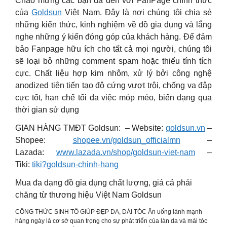
Chào mừng các bạn đã đến với FanPage chính thức
của
Goldsun
Việt Nam. Đây là nơi chúng tôi chia sẻ
những kiến thức, kinh nghiệm về đồ gia dụng và lắng
nghe những ý kiến đóng góp của khách hàng. Để đảm
bảo Fanpage hữu ích cho tất cả mọi người, chúng tôi
sẽ loại bỏ những comment spam hoặc thiếu tính tích
cực.
Chất liệu hợp kim nhôm, xử lý bởi công nghệ
anodized tiên tiến tạo độ cứng vượt trội, chống va đập
cực tốt, hạn chế tối đa việc móp méo, biến dạng qua
thời gian sử dụng
GIAN HÀNG TMĐT Goldsun: – Website:
goldsun.vn
–
Shopee:
shopee.vn/goldsun_officialmn
–
Lazada:
www.lazada.vn/shop/goldsun-viet-nam
–
Tiki:
tiki?goldsun-chinh-hang
Mua đa dạng đồ gia dụng chất lượng, giá cả phải
chăng từ thương hiệu Việt Nam Goldsun
CÔNG THỨC SINH TỐ GIÚP ĐẸP DA, DÀI TÓC
Ăn uống lành mạnh
hàng ngày là cơ sở quan trọng cho sự phát triển của làn da và mái tóc