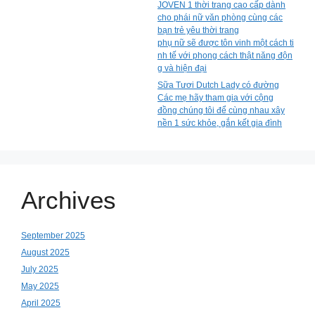
JOVEN 1 thời trang cao cấp dành
cho phái nữ văn phòng cùng các
bạn trẻ yêu thời trang
phụ nữ sẽ được tôn vinh một cách ti
nh tế với phong cách thật năng độn
g và hiện đại
Sữa Tươi Dutch Lady có đường
Các mẹ hãy tham gia với cộng
đồng chúng tôi để cùng nhau xây
nền 1 sức khỏe, gắn kết gia đình
Archives
September 2025
August 2025
July 2025
May 2025
April 2025