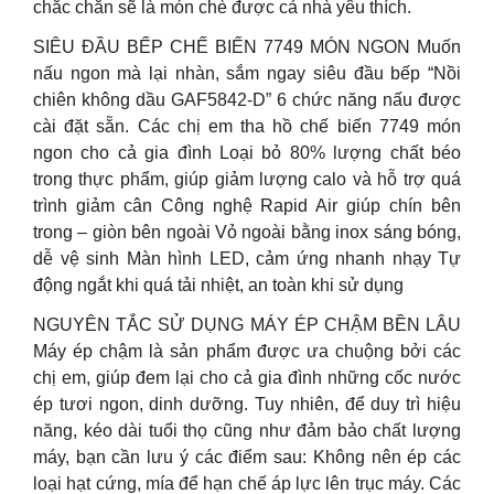
chắc chắn sẽ là món chè được cả nhà yêu thích.
SIÊU ĐẦU BẾP CHẾ BIẾN 7749 MÓN NGON Muốn
nấu ngon mà lại nhàn, sắm ngay siêu đầu bếp “Nồi
chiên không dầu GAF5842-D” 6 chức năng nấu được
cài đặt sẵn. Các chị em tha hồ chế biến 7749 món
ngon cho cả gia đình Loại bỏ 80% lượng chất béo
trong thực phẩm, giúp giảm lượng calo và hỗ trợ quá
trình giảm cân Công nghệ Rapid Air giúp chín bên
trong – giòn bên ngoài Vỏ ngoài bằng inox sáng bóng,
dễ vệ sinh Màn hình LED, cảm ứng nhanh nhạy Tự
động ngắt khi quá tải nhiệt, an toàn khi sử dụng
NGUYÊN TẮC SỬ DỤNG MÁY ÉP CHẬM BỀN LÂU
Máy ép chậm là sản phẩm được ưa chuộng bởi các
chị em, giúp đem lại cho cả gia đình những cốc nước
ép tươi ngon, dinh dưỡng. Tuy nhiên, để duy trì hiệu
năng, kéo dài tuổi thọ cũng như đảm bảo chất lượng
máy, bạn cần lưu ý các điểm sau: Không nên ép các
loại hạt cứng, mía để hạn chế áp lực lên trục máy. Các