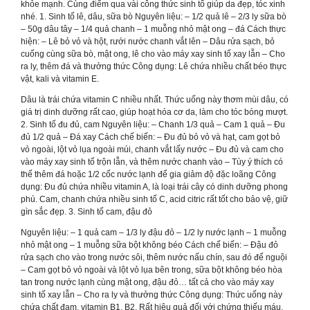
khỏe mạnh. Cùng điểm qua vài công thức sinh tố giúp da đẹp, tóc xinh
nhé. 1. Sinh tố lê, dâu, sữa bò Nguyên liệu: – 1/2 quả lê – 2/3 ly sữa bò
– 50g dâu tây – 1/4 quả chanh – 1 muỗng nhỏ mật ong – đá Cách thực
hiện: – Lê bỏ vỏ và hột, rưới nước chanh vắt lên – Dâu rửa sạch, bỏ
cuống cùng sữa bò, mật ong, lê cho vào máy xay sinh tố xay lẫn – Cho
ra ly, thêm đá và thưởng thức Công dụng: Lê chứa nhiều chất béo thực
vật, kali và vitamin E.
Dâu là trái chứa vitamin C nhiều nhất. Thức uống này thơm mùi dâu, có
giá trị dinh dưỡng rất cao, giúp hoạt hóa cơ da, làm cho tóc bóng mượt.
2. Sinh tố đu đủ, cam Nguyên liệu: – Chanh 1/3 quả – Cam 1 quả – Đu
đủ 1/2 quả – Đá xay Cách chế biến: – Đu đủ bỏ vỏ và hạt, cam gọt bỏ
vỏ ngoài, lột vỏ lụa ngoài múi, chanh vắt lấy nước – Đu đủ và cam cho
vào máy xay sinh tố trộn lẫn, và thêm nước chanh vào – Tùy ý thích có
thể thêm đá hoặc 1/2 cốc nước lạnh để gia giảm độ đặc loãng Công
dụng: Đu đủ chứa nhiều vitamin A, là loại trái cây có dinh dưỡng phong
phú. Cam, chanh chứa nhiều sinh tố C, acid citric rất tốt cho bảo vệ, giữ
gìn sắc đẹp. 3. Sinh tố cam, đậu đỏ
Nguyên liệu: – 1 quả cam – 1/3 ly đậu đỏ – 1/2 ly nước lạnh – 1 muỗng
nhỏ mật ong – 1 muỗng sữa bột không béo Cách chế biến: – Đậu đỏ
rửa sạch cho vào trong nước sôi, thêm nước nấu chín, sau đó để nguội
– Cam gọt bỏ vỏ ngoài và lột vỏ lụa bên trong, sữa bột không béo hòa
tan trong nước lạnh cùng mật ong, đậu đỏ… tất cả cho vào máy xay
sinh tố xay lẫn – Cho ra ly và thưởng thức Công dụng: Thức uống này
chứa chất đạm, vitamin B1, B2. Rất hiệu quả đối với chứng thiếu máu,