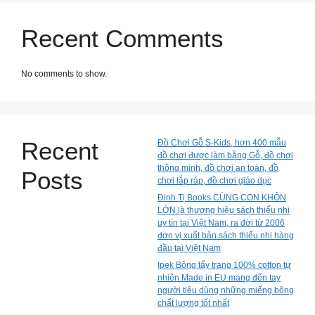
Recent Comments
No comments to show.
Recent
Đồ Chơi Gỗ S-Kids, hơn 400 mẫu
đồ chơi được làm bằng Gỗ, đồ chơi
thông minh, đồ chơi an toàn, đồ
Posts
chơi lắp ráp, đồ chơi giáo dục
Đinh Tị Books CÙNG CON KHÔN
LỚN là thương hiệu sách thiếu nhi
uy tín tại Việt Nam, ra đời từ 2006
đơn vị xuất bản sách thiếu nhi hàng
đầu tại Việt Nam
Ipek Bông tẩy trang 100% cotton tự
nhiên Made in EU mang đến tay
người tiêu dùng những miếng bông
chất lượng tốt nhất