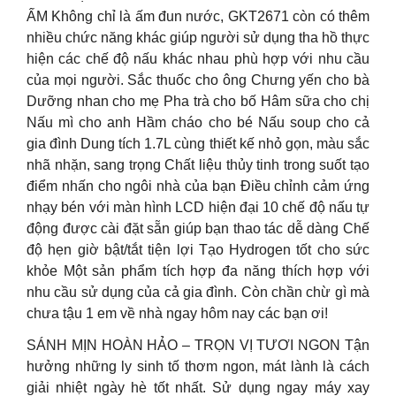
ẤM Không chỉ là ấm đun nước, GKT2671 còn có thêm
nhiều chức năng khác giúp người sử dụng tha hồ thực
hiện các chế độ nấu khác nhau phù hợp với nhu cầu
của mọi người. Sắc thuốc cho ông Chưng yến cho bà
Dưỡng nhan cho mẹ Pha trà cho bố Hâm sữa cho chị
Nấu mì cho anh Hầm cháo cho bé Nấu soup cho cả
gia đình Dung tích 1.7L cùng thiết kế nhỏ gọn, màu sắc
nhã nhặn, sang trọng Chất liệu thủy tinh trong suốt tạo
điểm nhấn cho ngôi nhà của bạn Điều chỉnh cảm ứng
nhạy bén với màn hình LCD hiện đại 10 chế độ nấu tự
động được cài đặt sẵn giúp bạn thao tác dễ dàng Chế
độ hẹn giờ bật/tắt tiện lợi Tạo Hydrogen tốt cho sức
khỏe Một sản phẩm tích hợp đa năng thích hợp với
nhu cầu sử dụng của cả gia đình. Còn chần chừ gì mà
chưa tậu 1 em về nhà ngay hôm nay các bạn ơi!
SÁNH MỊN HOÀN HẢO – TRỌN VỊ TƯƠI NGON Tận
hưởng những ly sinh tố thơm ngon, mát lành là cách
giải nhiệt ngày hè tốt nhất. Sử dụng ngay máy xay