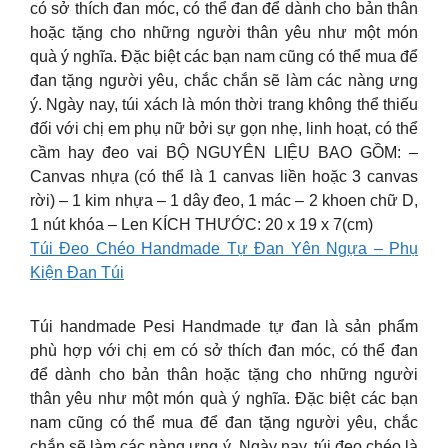
có sở thích đan móc, có thể đan để dành cho bản thân
hoặc tặng cho những người thân yêu như một món
quà ý nghĩa. Đặc biệt các bạn nam cũng có thể mua để
đan tặng người yêu, chắc chắn sẽ làm các nàng ưng
ý. Ngày nay, túi xách là món thời trang không thể thiếu
đối với chị em phụ nữ bởi sự gọn nhẹ, linh hoạt, có thể
cầm hay đeo vai BỘ NGUYÊN LIỆU BAO GỒM: –
Canvas nhựa (có thể là 1 canvas liền hoặc 3 canvas
rời) – 1 kim nhựa – 1 dây đeo, 1 mác – 2 khoen chữ D,
1 nút khóa – Len KÍCH THƯỚC: 20 x 19 x 7(cm)
Túi Đeo Chéo Handmade Tự Đan Yên Ngựa – Phụ
Kiện Đan Túi
Túi handmade Pesi Handmade tự đan là sản phẩm
phù hợp với chị em có sở thích đan móc, có thể đan
để dành cho bản thân hoặc tặng cho những người
thân yêu như một món quà ý nghĩa. Đặc biệt các bạn
nam cũng có thể mua để đan tặng người yêu, chắc
chắn sẽ làm các nàng ưng ý. Ngày nay, túi đeo chéo là