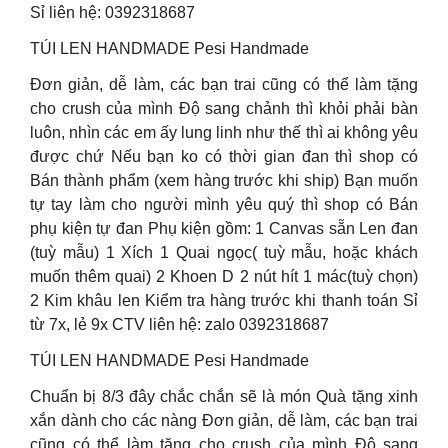
Sỉ liên hệ: 0392318687
TÚI LEN HANDMADE Pesi Handmade
Đơn giản, dễ làm, các bạn trai cũng có thể làm tặng
cho crush của mình Độ sang chảnh thì khỏi phải bàn
luôn, nhìn các em ấy lung linh như thế thì ai không yêu
được chứ Nếu bạn ko có thời gian đan thì shop có
Bán thành phẩm (xem hàng trước khi ship) Bạn muốn
tự tay làm cho người mình yêu quý thì shop có Bán
phụ kiện tự đan Phụ kiện gồm: 1 Canvas sẵn Len đan
(tuỳ mẫu) 1 Xích 1 Quai ngọc( tuỳ mẫu, hoặc khách
muốn thêm quai) 2 Khoen D 2 nút hít 1 mác(tuỳ chọn)
2 Kim khâu len Kiểm tra hàng trước khi thanh toán Sỉ
từ 7x, lẻ 9x CTV liên hệ: zalo 0392318687
TÚI LEN HANDMADE Pesi Handmade
Chuẩn bị 8/3 đây chắc chắn sẽ là món Quà tặng xinh
xắn dành cho các nàng Đơn giản, dễ làm, các bạn trai
cũng có thể làm tặng cho crush của mình Độ sang