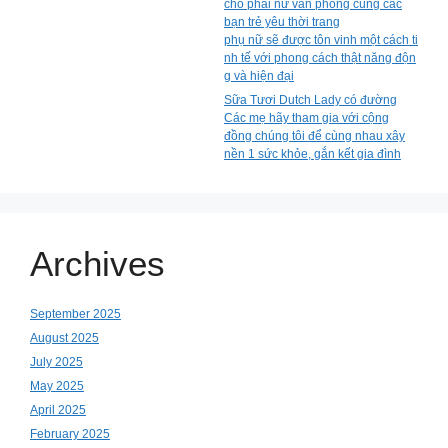
cho phái nữ văn phòng cùng các
bạn trẻ yêu thời trang
phụ nữ sẽ được tôn vinh một cách ti
nh tế với phong cách thật năng độn
g và hiện đại
Sữa Tươi Dutch Lady có đường
Các mẹ hãy tham gia với cộng
đồng chúng tôi để cùng nhau xây
nền 1 sức khỏe, gắn kết gia đình
Archives
September 2025
August 2025
July 2025
May 2025
April 2025
February 2025