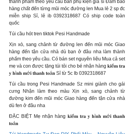
thành phẩm theo yêu cầu bán phụ kiện giá sỉ Đảm bảo
hàng chất đến từng mũi móc đường len Mua lẻ 2 sp đc
miễn ship Sỉ, lẻ ib 0392318687 Có ship code toàn
quốc
Túi cầu hót tren tiktok Pesi Handmade
Xịn xò, sang chảnh từ đường len đến mũi móc Giao
hàng đến tận cửa nhà dù bạn ở đâu nha làm thành
phẩm theo yêu cầu. Có bán set nguyên liệu Mua cả set
mẹ và con được tặng túi tỏi cho bé nhận hàng 𝐤𝐢ể𝐦 𝐭𝐫𝐚
𝐲 𝐡ì𝐧𝐡 𝐦ớ𝐢 𝐭𝐡𝐚𝐧𝐡 𝐭𝐨á𝐧 Sỉ từ 5c Ib 0392318687
Túi cầu trong Pesi Handmade Sz mini giành cho gái
cưng Nhận làm theo màu Xịn xò, sang chảnh từ
đường kim đến mũi móc Giao hàng đến tận cửa nhà
dù fen ở đâu nha
ĐẶC BIỆT Mẹ nhận hàng 𝐤𝐢ể𝐦 𝐭𝐫𝐚 𝐲 𝐡ì𝐧𝐡 𝐦ớ𝐢 𝐭𝐡𝐚𝐧𝐡
𝐭𝐨á𝐧