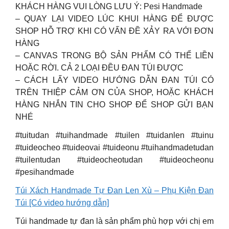
KHÁCH HÀNG VUI LÒNG LƯU Ý: Pesi Handmade
– QUAY LẠI VIDEO LÚC KHUI HÀNG ĐỂ ĐƯỢC
SHOP HỖ TRỢ KHI CÓ VẤN ĐỀ XẢY RA VỚI ĐƠN
HÀNG
– CANVAS TRONG BỘ SẢN PHẨM CÓ THỂ LIỀN
HOẶC RỜI. CẢ 2 LOẠI ĐỀU ĐAN TÚI ĐƯỢC
– CÁCH LẤY VIDEO HƯỚNG DẪN ĐAN TÚI CÓ
TRÊN THIỆP CẢM ƠN CỦA SHOP, HOẶC KHÁCH
HÀNG NHẮN TIN CHO SHOP ĐỂ SHOP GỬI BẠN
NHÉ
#tuitudan #tuihandmade #tuilen #tuidanlen #tuinu
#tuideocheo #tuideovai #tuideonu #tuihandmadetudan
#tuilentudan #tuideocheotudan #tuideocheonu
#pesihandmade
Túi Xách Handmade Tự Đan Len Xù – Phụ Kiện Đan
Túi [Có video hướng dẫn]
Túi handmade tự đan là sản phẩm phù hợp với chị em