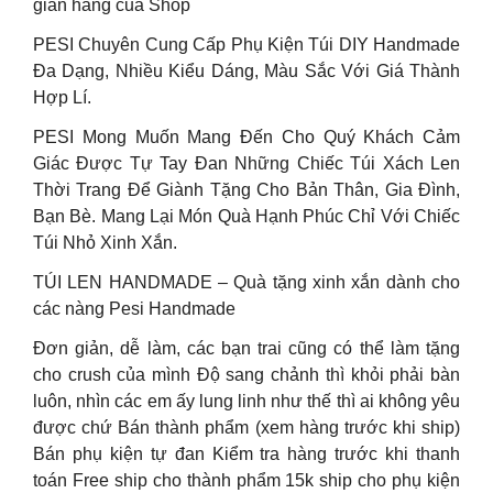
gian hàng của Shop
PESI Chuyên Cung Cấp Phụ Kiện Túi DIY Handmade
Đa Dạng, Nhiều Kiểu Dáng, Màu Sắc Với Giá Thành
Hợp Lí.
PESI Mong Muốn Mang Đến Cho Quý Khách Cảm
Giác Được Tự Tay Đan Những Chiếc Túi Xách Len
Thời Trang Để Giành Tặng Cho Bản Thân, Gia Đình,
Bạn Bè. Mang Lại Món Quà Hạnh Phúc Chỉ Với Chiếc
Túi Nhỏ Xinh Xắn.
TÚI LEN HANDMADE – Quà tặng xinh xắn dành cho
các nàng Pesi Handmade
Đơn giản, dễ làm, các bạn trai cũng có thể làm tặng
cho crush của mình Độ sang chảnh thì khỏi phải bàn
luôn, nhìn các em ấy lung linh như thế thì ai không yêu
được chứ Bán thành phẩm (xem hàng trước khi ship)
Bán phụ kiện tự đan Kiểm tra hàng trước khi thanh
toán Free ship cho thành phẩm 15k ship cho phụ kiện