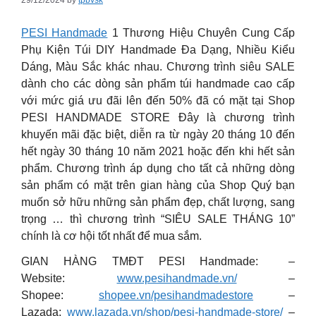
29/12/2024
by
tpbvsk
PESI Handmade
1 Thương Hiệu Chuyên Cung Cấp
Phụ Kiện Túi DIY Handmade Đa Dạng, Nhiều Kiểu
Dáng, Màu Sắc khác nhau.
Chương trình siêu SALE
dành cho các dòng sản phẩm túi handmade cao cấp
với mức giá ưu đãi lên đến 50% đã có mặt tại Shop
PESI HANDMADE STORE Đây là chương trình
khuyến mãi đặc biệt, diễn ra từ ngày 20 tháng 10 đến
hết ngày 30 tháng 10 năm 2021 hoặc đến khi hết sản
phẩm. Chương trình áp dụng cho tất cả những dòng
sản phẩm có mặt trên gian hàng của Shop Quý bạn
muốn sở hữu những sản phẩm đẹp, chất lượng, sang
trọng … thì chương trình “SIÊU SALE THÁNG 10”
chính là cơ hội tốt nhất để mua sắm.
GIAN HÀNG TMĐT PESI Handmade: –
Website:
www.pesihandmade.vn/
–
Shopee:
shopee.vn/pesihandmadestore
–
Lazada:
www.lazada.vn/shop/pesi-handmade-store/
–