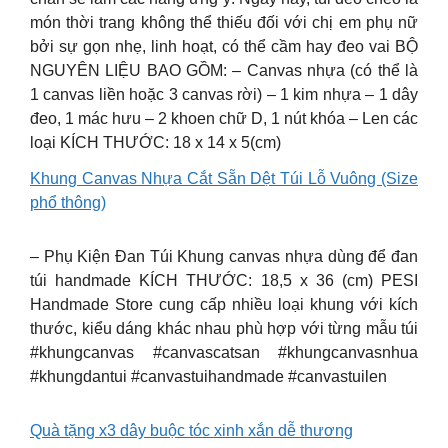
món thời trang không thể thiếu đối với chị em phụ nữ
bởi sự gọn nhẹ, linh hoạt, có thể cầm hay đeo vai BỘ
NGUYÊN LIỆU BAO GỒM: – Canvas nhựa (có thể là
1 canvas liền hoặc 3 canvas rời) – 1 kim nhựa – 1 dây
đeo, 1 mác hưu – 2 khoen chữ D, 1 nút khóa – Len các
loại KÍCH THƯỚC: 18 x 14 x 5(cm)
Khung Canvas Nhựa Cắt Sẵn Dệt Túi Lỗ Vuông (Size
phổ thông)
– Phụ Kiện Đan Túi Khung canvas nhựa dùng để đan
túi handmade KÍCH THƯỚC: 18,5 x 36 (cm) PESI
Handmade Store cung cấp nhiều loại khung với kích
thước, kiểu dáng khác nhau phù hợp với từng mẫu túi
#khungcanvas #canvascatsan #khungcanvasnhua
#khungdantui #canvastuihandmade #canvastuilen
Quà tặng x3 dây buộc tóc xinh xắn dễ thương