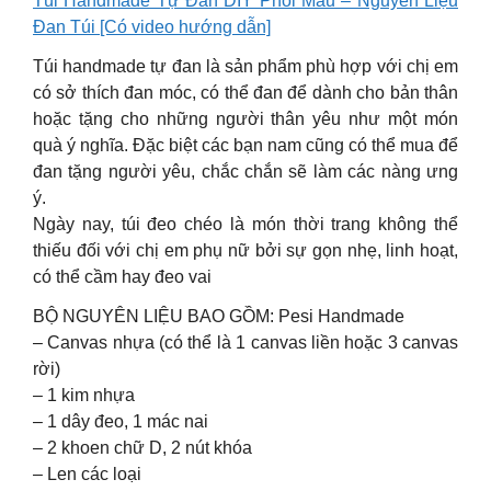
Túi Handmade Tự Đan DIY Phối Màu – Nguyên Liệu
Đan Túi [Có video hướng dẫn]
Túi handmade tự đan là sản phẩm phù hợp với chị em
có sở thích đan móc, có thể đan để dành cho bản thân
hoặc tặng cho những người thân yêu như một món
quà ý nghĩa. Đặc biệt các bạn nam cũng có thể mua để
đan tặng người yêu, chắc chắn sẽ làm các nàng ưng
ý.
Ngày nay, túi đeo chéo là món thời trang không thể
thiếu đối với chị em phụ nữ bởi sự gọn nhẹ, linh hoạt,
có thể cầm hay đeo vai
BỘ NGUYÊN LIỆU BAO GỒM: Pesi Handmade
– Canvas nhựa (có thể là 1 canvas liền hoặc 3 canvas
rời)
– 1 kim nhựa
– 1 dây đeo, 1 mác nai
– 2 khoen chữ D, 2 nút khóa
– Len các loại