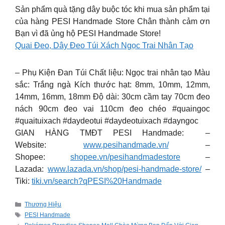
Sản phẩm quà tặng dây buộc tóc khi mua sản phẩm tại
của hàng PESI Handmade Store Chân thành cảm ơn
Bạn vì đã ủng hộ PESI Handmade Store!
Quai Đeo, Dây Đeo Túi Xách Ngọc Trai Nhân Tạo
– Phụ Kiện Đan Túi Chất liệu: Ngọc trai nhân tạo Màu
sắc: Trắng ngà Kích thước hạt: 8mm, 10mm, 12mm,
14mm, 16mm, 18mm Độ dài: 30cm cầm tay 70cm đeo
nách 90cm đeo vai 110cm đeo chéo #quaingoc
#quaituixach #daydeotui #daydeotuixach #dayngoc
GIAN HÀNG TMĐT PESI Handmade: –
Website:
www.pesihandmade.vn/
–
Shopee:
shopee.vn/pesihandmadestore
–
Lazada:
www.lazada.vn/shop/pesi-handmade-store/
–
Tiki:
tiki.vn/search?qPESI%20Handmade
Categories
Thương Hiệu
Tags
PESI Handmade