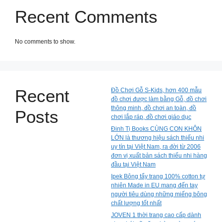
Recent Comments
No comments to show.
Recent
Đồ Chơi Gỗ S-Kids, hơn 400 mẫu
đồ chơi được làm bằng Gỗ, đồ chơi
thông minh, đồ chơi an toàn, đồ
Posts
chơi lắp ráp, đồ chơi giáo dục
Đinh Tị Books CÙNG CON KHÔN
LỚN là thương hiệu sách thiếu nhi
uy tín tại Việt Nam, ra đời từ 2006
đơn vị xuất bản sách thiếu nhi hàng
đầu tại Việt Nam
Ipek Bông tẩy trang 100% cotton tự
nhiên Made in EU mang đến tay
người tiêu dùng những miếng bông
chất lượng tốt nhất
JOVEN 1 thời trang cao cấp dành