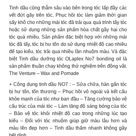
Tinh dầu cũng thẫm sâu vào bên trong tóc lấp đầy các
vết đứt gãy trên tóc. Phục hồi tóc làm giảm thời gian
sấy khô cho những mái tóc đã trải qua quá trình tẩy tóc
hoặc sử dụng những sản phẩm hóa chất gây hại cho
tóc quá nhiều. Sản phẩm đặc biệt hợp với những mái
tóc đã tẩy, tóc bị hư tổn do sử dụng nhiệt độ cao nhiều
để tạo kiểu, tóc trải qua nhiều lần nhuộm màu. Và đặc
biệt Tinh dầu dưỡng tóc OLaplex No7 bonding oil là
sản phẩm thuần chay không thử nghiệm trên động vật.
The Venture – Wax and Pomade
+ Công dụng tinh dầu NO7 : – Sửa chữa, hàn gắn tóc
bị hư tổn, tổn thương – Phục hồi vỏ ngoài và kết cấu
khỏe mạnh của tóc như ban đầu – Tăng cường bảo vệ
cấu trúc của mái tóc – Làm tăng độ sáng bóng của tóc
– Bảo vệ tóc khỏi nhiệt độ cao trong những lúc tạo
kiểu – Đối với tóc nhuộm giúp giữ màu lâu hơn và
màu lên đẹp hơn – Tinh dầu thấm nhanh không gây
bết dính