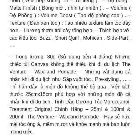
Hold ( Giữ nếp khủng 14 – 16 tiếng ) . – Độ bóng :
Matte Finish ( Bóng mờ , nhìn tự nhiên ) . – Volume (
Độ Phồng ) : Volume Boost ( Tạo độ phồng cao ) . –
Texture ( Đan xen tóc ) : Tạo nhiều texture làm tóc dày
hơn – Hương thơm trái cây tổng hợp. – Thích hợp với
các kiểu tóc: Buzz , Short Quiff , Mohican , Side-Part ,
…
– Trọng lượng: 80g (Sử dụng trên 4 tháng) Những
chiếc túi Canvas không thể thiếu khi đi du lịch The
Venture – Wax and Pomade – Những vật dụng cá
nhân khi đi du lịch như Sáp vuốt tóc , Pre-styling , … .
Thì hẳn đây là món đồ không thể bỏ qua . Với kích
thước 25cmx15cm phù hợp với những món đồ cá
nhân khi đi du lịch . Tinh Dầu Dưỡng Tóc Moroccanoil
Treatment Original Chính Hãng – 25ml & 100ml &
200ml : The Venture – Wax and Pomade – Hãy sở hữu
mái tóc óng ả, mềm mượt và khỏe mạnh mà bạn luôn
mong ước.