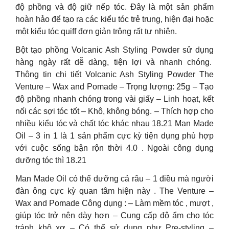
độ phồng và độ giữ nếp tóc. Đây là một sản phẩm
hoàn hảo để tạo ra các kiểu tóc trẻ trung, hiện đại hoặc
một kiểu tóc quiff đơn giản trông rất tự nhiên.
Bột tạo phồng Volcanic Ash Styling Powder sử dụng
hàng ngày rất dễ dàng, tiện lợi và nhanh chóng.
Thông tin chi tiết Volcanic Ash Styling Powder The
Venture – Wax and Pomade – Trọng lượng: 25g – Tạo
độ phồng nhanh chóng trong vài giấy – Linh hoạt, kết
nối các sợi tóc tốt – Khô, không bóng. – Thích hợp cho
nhiều kiểu tóc và chất tóc khác nhau 18.21 Man Made
Oil – 3 in 1 là 1 sản phẩm cực kỳ tiện dụng phù hợp
với cuộc sống bận rộn thời 4.0 . Ngoài công dụng
dưỡng tóc thì 18.21
Man Made Oil có thể dưỡng cả râu – 1 điều mà người
đàn ông cực kỳ quan tâm hiện này . The Venture –
Wax and Pomade Công dụng : – Làm mềm tóc , mượt ,
giúp tóc trở nên dày hơn – Cung cấp độ ẩm cho tóc
tránh khô xơ – Có thể sử dụng như Pre-styling –