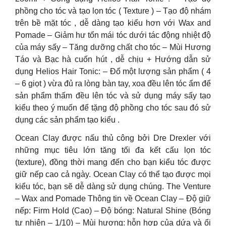
phồng cho tóc và tạo lọn tóc ( Texture ) – Tạo độ nhám
trên bề mặt tóc , dễ dàng tạo kiểu hơn với Wax and
Pomade – Giảm hư tổn mái tóc dưới tác động nhiệt độ
của máy sấy – Tăng dưỡng chất cho tóc – Mùi Hương
Táo và Bạc hà cuốn hút , dễ chịu + Hướng dẫn sử
dụng Helios Hair Tonic: – Đổ một lượng sản phẩm ( 4
– 6 giọt ) vừa đủ ra lòng bàn tay, xoa đều lên tóc ẩm để
sản phẩm thấm đều lên tóc và sử dụng máy sấy tạo
kiểu theo ý muốn để tặng độ phồng cho tóc sau đó sử
dụng các sản phẩm tạo kiểu .
Ocean Clay được nấu thủ công bởi Dre Drexler với
những mục tiêu lớn tăng tối đa kết cấu lọn tóc
(texture), đồng thời mang đến cho bạn kiểu tóc được
giữ nếp cao cả ngày. Ocean Clay có thể tạo được mọi
kiểu tóc, bạn sẽ dễ dàng sử dụng chúng. The Venture
– Wax and Pomade Thông tin về Ocean Clay – Độ giữ
nếp: Firm Hold (Cao) – Độ bóng: Natural Shine (Bóng
tự nhiên – 1/10) – Mùi hương: hỗn hợp của dứa và ổi