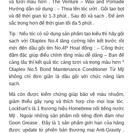
và tươi màu hơn . The Venture – Wax and Pomade
Hướng dẫn sử dụng : – Thoa lên tóc ướt . Gội tạo bọt
và để thời gian từ 1-3 phút . Sau đó xả sạch . Để ánh
sắc trong hơn để thời gian tối đa 5 phút .
Tip : Nếu tóc có sử dụng sản phẩm tạo kiểu thì hãy gội
sạch với Olaplex No.4 tăng cường liên kết trước rồi
mới đến dầu gội tím No.4P Hoạt động : – Công thức
đậm đặc giúp điếu chỉnh tông màu dễ dàng – Bạn để
càng lâu thì kết quả tóc càng tươi và trong màu hơn *
Olaplex No.5 Bond Maintenance Conditioner Từ Mỹ
không chỉ đơn giản là dầu gội với chức năng làm
sạch.
Mà còn được kiểm chứng giúp bảo vệ màu nhuộm,
giảm thiểu gãy rụng và thích hợp cho mọi loại tóc.
Lockhart’s là 1 thương hiệu Homebrew nổi tiếng nước
Mỹ . Ngoài những sản phẩm nổi tiếng đình đám như
Goon Grease . Đây là 1 sản phẩm giới hạn của hãng
được update từ phiên bản thương mại Anti-Gravity .