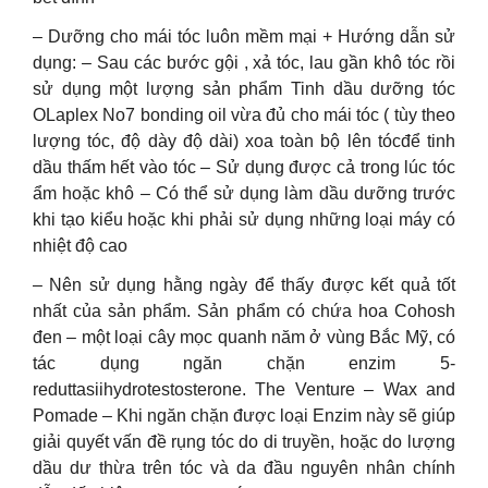
– Dưỡng cho mái tóc luôn mềm mại + Hướng dẫn sử
dụng: – Sau các bước gội , xả tóc, lau gần khô tóc rồi
sử dụng một lượng sản phẩm Tinh dầu dưỡng tóc
OLaplex No7 bonding oil vừa đủ cho mái tóc ( tùy theo
lượng tóc, độ dày độ dài) xoa toàn bộ lên tócđể tinh
dầu thấm hết vào tóc – Sử dụng được cả trong lúc tóc
ẩm hoặc khô – Có thể sử dụng làm dầu dưỡng trước
khi tạo kiểu hoặc khi phải sử dụng những loại máy có
nhiệt độ cao
– Nên sử dụng hằng ngày để thấy được kết quả tốt
nhất của sản phẩm. Sản phẩm có chứa hoa Cohosh
đen – một loại cây mọc quanh năm ở vùng Bắc Mỹ, có
tác dụng ngăn chặn enzim 5-
reduttasiihydrotestosterone. The Venture – Wax and
Pomade – Khi ngăn chặn được loại Enzim này sẽ giúp
giải quyết vấn đề rụng tóc do di truyền, hoặc do lượng
dầu dư thừa trên tóc và da đầu nguyên nhân chính