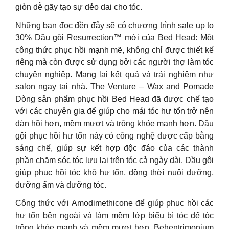
giòn dễ gãy tạo sự dẻo dai cho tóc.
Những bạn đọc đền đây sẽ có chương trình sale up to
30% Dầu gội Resurrection™ mới của Bed Head: Một
công thức phục hồi mạnh mẽ, không chỉ được thiết kế
riêng mà còn được sử dụng bởi các người thợ làm tóc
chuyên nghiệp. Mang lại kết quả và trải nghiệm như
salon ngay tại nhà. The Venture – Wax and Pomade
Dòng sản phẩm phục hồi Bed Head đã được chế tạo
với các chuyên gia để giúp cho mái tóc hư tổn trở nên
đàn hồi hơn, mềm mượt và trông khỏe mạnh hơn. Dầu
gội phục hồi hư tổn này có công nghệ được cấp bằng
sáng chế, giúp sự kết hợp độc đáo của các thành
phần chăm sóc tóc lưu lại trên tóc cả ngày dài. Dầu gội
giúp phục hồi tóc khô hư tổn, đồng thời nuôi dưỡng,
dưỡng ẩm và dưỡng tóc.
Công thức với Amodimethicone để giúp phục hồi các
hư tổn bên ngoài và làm mềm lớp biểu bì tóc để tóc
trông khỏe mạnh và mềm mượt hơn, Behentrimonium