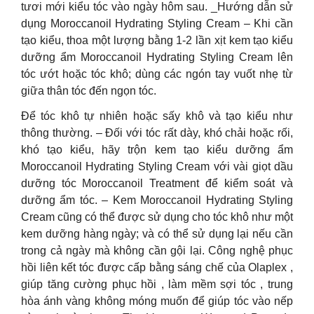
tươi mới kiểu tóc vào ngày hôm sau. _Hướng dẫn sử
dụng Moroccanoil Hydrating Styling Cream – Khi cần
tạo kiểu, thoa một lượng bằng 1-2 lần xịt kem tạo kiểu
dưỡng ẩm Moroccanoil Hydrating Styling Cream lên
tóc ướt hoặc tóc khô; dùng các ngón tay vuốt nhẹ từ
giữa thân tóc đến ngọn tóc.
Để tóc khô tự nhiên hoặc sấy khô và tạo kiểu như
thông thường. – Đối với tóc rất dày, khó chải hoặc rối,
khó tạo kiểu, hãy trộn kem tạo kiểu dưỡng ẩm
Moroccanoil Hydrating Styling Cream với vài giọt dầu
dưỡng tóc Moroccanoil Treatment để kiểm soát và
dưỡng ẩm tóc. – Kem Moroccanoil Hydrating Styling
Cream cũng có thể được sử dụng cho tóc khô như một
kem dưỡng hàng ngày; và có thể sử dụng lại nếu cần
trong cả ngày mà không cần gội lại. Công nghệ phục
hồi liên kết tóc được cấp bằng sáng chế của Olaplex ,
giúp tăng cường phục hồi , làm mềm sợi tóc , trung
hòa ánh vàng không móng muốn để giúp tóc vào nếp