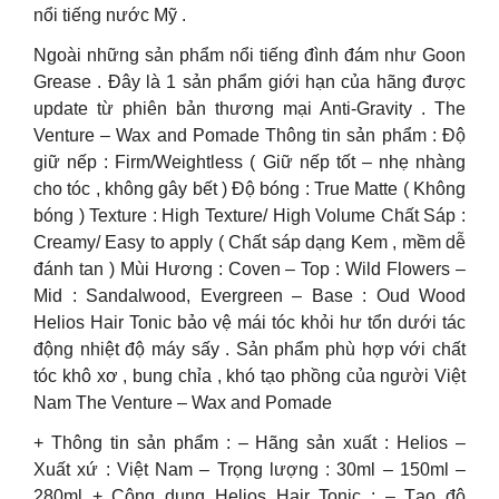
nổi tiếng nước Mỹ .
Ngoài những sản phẩm nổi tiếng đình đám như Goon
Grease . Đây là 1 sản phẩm giới hạn của hãng được
update từ phiên bản thương mại Anti-Gravity . The
Venture – Wax and Pomade Thông tin sản phẩm : Độ
giữ nếp : Firm/Weightless ( Giữ nếp tốt – nhẹ nhàng
cho tóc , không gây bết ) Độ bóng : True Matte ( Không
bóng ) Texture : High Texture/ High Volume Chất Sáp :
Creamy/ Easy to apply ( Chất sáp dạng Kem , mềm dễ
đánh tan ) Mùi Hương : Coven – Top : Wild Flowers –
Mid : Sandalwood, Evergreen – Base : Oud Wood
Helios Hair Tonic bảo vệ mái tóc khỏi hư tổn dưới tác
động nhiệt độ máy sấy . Sản phẩm phù hợp với chất
tóc khô xơ , bung chỉa , khó tạo phồng của người Việt
Nam The Venture – Wax and Pomade
+ T
hông tin sản phẩm : – Hãng sản xuất : Helios –
Xuất xứ : Việt Nam – Trọng lượng : 30ml – 150ml –
280ml + Công dụng Helios Hair Tonic : – Tạo độ