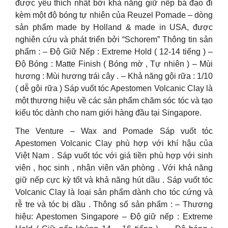
được yêu thích nhất bởi khả năng giữ nếp bá đạo đi
kèm một độ bóng tự nhiên của Reuzel Pomade – dòng
sản phẩm made by Holland & made in USA, được
nghiên cứu và phát triển bởi “Schorem” Thông tin sản
phẩm : – Độ Giữ Nếp : Extreme Hold ( 12-14 tiếng ) –
Độ Bóng : Matte Finish ( Bóng mờ , Tự nhiên ) – Mùi
hương : Mùi hương trái cây . – Khả năng gội rữa : 1/10
( dễ gội rữa ) Sáp vuốt tóc Apestomen Volcanic Clay là
một thương hiệu về các sản phẩm chăm sóc tóc và tạo
kiểu tóc dành cho nam giới hàng đầu tại Singapore.
The Venture – Wax and Pomade Sáp vuốt tóc
Apestomen Volcanic Clay phù hợp với khí hậu của
Việt Nam . Sáp vuốt tóc với giá tiền phù hợp với sinh
viên , học sinh , nhân viên văn phòng . Với khả năng
giữ nếp cực kỳ tốt và khả năng hút dầu . Sáp vuốt tóc
Volcanic Clay là loại sản phẩm dành cho tóc cứng và
rễ tre và tóc bị dầu . Thông số sản phẩm : – Thương
hiệu: Apestomen Singapore – Độ giữ nếp : Extreme