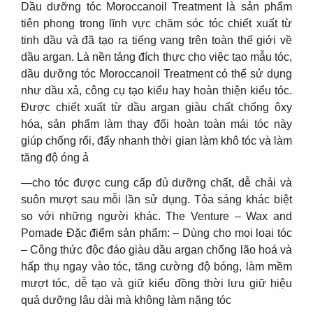
Dầu dưỡng tóc Moroccanoil Treatment là sản phẩm
tiên phong trong lĩnh vực chăm sóc tóc chiết xuất từ
tinh dầu và đã tạo ra tiếng vang trên toàn thế giới về
dầu argan. Là nền tảng đích thực cho việc tạo mẫu tóc,
dầu dưỡng tóc Moroccanoil Treatment có thể sử dụng
như dầu xả, công cụ tạo kiểu hay hoàn thiện kiểu tóc.
Được chiết xuất từ dầu argan giàu chất chống ôxy
hóa, sản phẩm làm thay đổi hoàn toàn mái tóc này
giúp chống rối, đẩy nhanh thời gian làm khô tóc và làm
tăng độ óng ả
—cho tóc được cung cấp đủ dưỡng chất, dễ chải và
suôn mượt sau mỗi lần sử dụng. Tỏa sáng khác biệt
so với những người khác. The Venture – Wax and
Pomade Đặc điểm sản phẩm: – Dùng cho mọi loại tóc
– Công thức độc đáo giàu dầu argan chống lão hoá và
hấp thụ ngay vào tóc, tăng cường độ bóng, làm mềm
mượt tóc, dễ tạo và giữ kiểu đồng thời lưu giữ hiệu
quả dưỡng lâu dài mà không làm nặng tóc