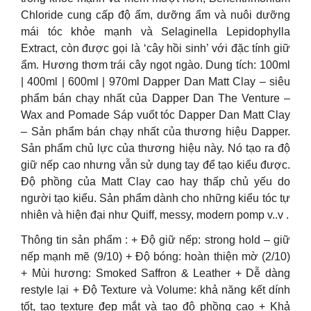
Chloride cung cấp độ ẩm, dưỡng ẩm và nuôi dưỡng
mái tóc khỏe mạnh và Selaginella Lepidophylla
Extract, còn được gọi là ‘cây hồi sinh’ với đặc tính giữ
ẩm. Hương thơm trái cây ngọt ngào. Dung tích: 100ml
| 400ml | 600ml | 970ml Dapper Dan Matt Clay – siêu
phẩm bán chạy nhất của Dapper Dan The Venture –
Wax and Pomade Sáp vuốt tóc Dapper Dan Matt Clay
– Sản phẩm bán chạy nhất của thương hiệu Dapper.
Sản phẩm chủ lực của thương hiệu này. Nó tạo ra độ
giữ nếp cao nhưng vẫn sử dụng tay để tạo kiểu được.
Độ phồng của Matt Clay cao hay thấp chủ yếu do
người tạo kiểu. Sản phẩm dành cho những kiểu tóc tự
nhiên và hiện đại như Quiff, messy, modern pomp v..v .
Thông tin sản phẩm : + Độ giữ nếp: strong hold – giữ
nếp mạnh mẽ (9/10) + Độ bóng: hoàn thiện mờ (2/10)
+ Mùi hương: Smoked Saffron & Leather + Dễ dàng
restyle lại + Độ Texture và Volume: khả năng kết dính
tốt, tạo texture đẹp mắt và tạo độ phồng cao + Khả