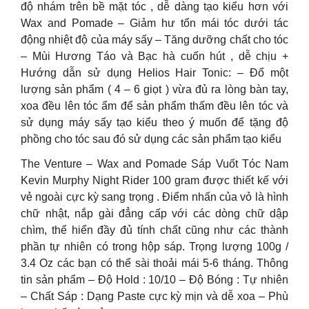
độ nhám trên bề mặt tóc , dễ dàng tạo kiểu hơn với
Wax and Pomade – Giảm hư tổn mái tóc dưới tác
động nhiệt độ của máy sấy – Tăng dưỡng chất cho tóc
– Mùi Hương Táo và Bạc hà cuốn hút , dễ chịu +
Hướng dẫn sử dụng Helios Hair Tonic: – Đổ một
lượng sản phẩm ( 4 – 6 giọt ) vừa đủ ra lòng bàn tay,
xoa đều lên tóc ẩm để sản phẩm thấm đều lên tóc và
sử dụng máy sấy tạo kiểu theo ý muốn để tặng độ
phồng cho tóc sau đó sử dụng các sản phẩm tạo kiểu
The Venture – Wax and Pomade Sáp Vuốt Tóc Nam
Kevin Murphy Night Rider 100 gram được thiết kế với
vẻ ngoài cực kỳ sang trọng . Điểm nhấn của vỏ là hình
chữ nhật, nắp gài đẳng cấp với các dòng chữ dập
chìm, thể hiển đầy đủ tính chất cũng như các thành
phần tự nhiên có trong hộp sáp. Trọng lượng 100g /
3.4 Oz các bạn có thể sài thoải mái 5-6 tháng. Thông
tin sản phẩm – Độ Hold : 10/10 – Độ Bóng : Tự nhiên
– Chất Sáp : Dạng Paste cực kỳ mịn và dễ xoa – Phù