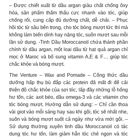
– Được chiết xuất từ dầu argan giàu chất chống ôxy
hóa, sản phẩm thẩm thấu cực nhanh vào tóc, giúp
chống rối, cung cấp đủ dưỡng chất, dễ chải. – Phục
hồi tóc từ sâu bên trong, cho tóc bóng mượt tức thì mà
không làm biến dính hay nặng tóc, suôn mượt sau mỗi
lần sử dụng. -Tinh Dầu Moroccanoil chứa thành phần
chính từ dầu argan, một loại dầu từ hạt quả argan chỉ
mọc ở Maroc và bổ sung vitamin A,E & F… giúp tóc
chắc khỏe và bóng mượt.
The Venture – Wax and Pomade – Công thức dầu
dưỡng hấp thụ bù đắp các protein đã mất đi để cải
thiện độ chắc khỏe của sợi tóc, lấp đầy những lỗ hổng
hư tổn, các axit béo, dầu omega-3 và các vitamin cho
tóc bóng mượt. Hướng dẫn sử dụng: – Chỉ cần thoa
vài giọt vào mỗi sáng hay sau khi gội, tóc sẽ nhất nhẹ,
suôn và bóng mượt suốt cả ngày như vừa mới gội. –
Sử dụng thường xuyên tinh dầu Moroccanoil có tác
dụng tóc hư tổn, làm giảm hẳn tóc chẻ ngọn và tóc