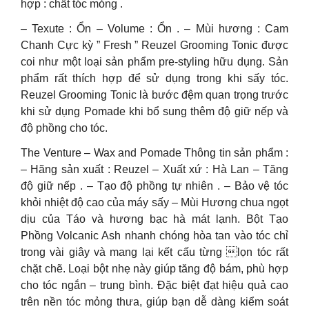
hợp : chất tóc mỏng .
– Texute : Ổn – Volume : Ổn . – Mùi hương : Cam
Chanh Cực kỳ ” Fresh ” Reuzel Grooming Tonic được
coi như một loại sản phẩm pre-styling hữu dụng. Sản
phẩm rất thích hợp để sử dụng trong khi sấy tóc.
Reuzel Grooming Tonic là bước đệm quan trọng trước
khi sử dụng Pomade khi bổ sung thêm độ giữ nếp và
độ phồng cho tóc.
The Venture – Wax and Pomade Thông tin sản phẩm :
– Hãng sản xuất : Reuzel – Xuất xứ : Hà Lan – Tăng
độ giữ nếp . – Tạo độ phồng tự nhiên . – Bảo vệ tóc
khỏi nhiệt độ cao của máy sấy – Mùi Hương chua ngọt
dịu của Táo và hương bạc hà mát lạnh. Bột Tạo
Phồng Volcanic Ash nhanh chóng hòa tan vào tóc chỉ
trong vài giây và mang lại kết cấu từng lọn tóc rất
chặt chẽ. Loại bột nhẹ này giúp tăng độ bám, phù hợp
cho tóc ngắn – trung bình. Đặc biệt đạt hiệu quả cao
trên nền tóc mỏng thưa, giúp bạn dễ dàng kiểm soát