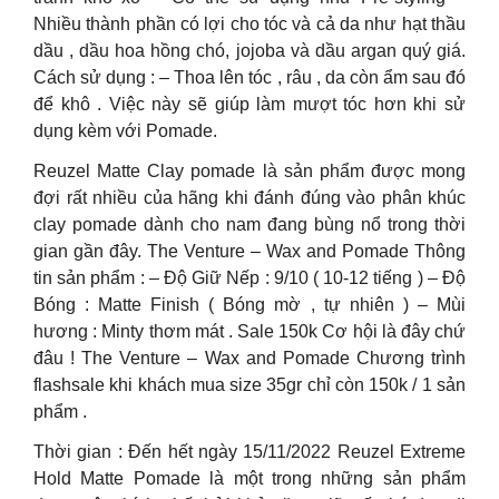
Nhiều thành phần có lợi cho tóc và cả da như hạt thầu
dầu , dầu hoa hồng chó, jojoba và dầu argan quý giá.
Cách sử dụng : – Thoa lên tóc , râu , da còn ẩm sau đó
để khô . Việc này sẽ giúp làm mượt tóc hơn khi sử
dụng kèm với Pomade.
Reuzel Matte Clay pomade là sản phẩm được mong
đợi rất nhiều của hãng khi đánh đúng vào phân khúc
clay pomade dành cho nam đang bùng nổ trong thời
gian gần đây. The Venture – Wax and Pomade Thông
tin sản phẩm : – Độ Giữ Nếp : 9/10 ( 10-12 tiếng ) – Độ
Bóng : Matte Finish ( Bóng mờ , tự nhiên ) – Mùi
hương : Minty thơm mát . Sale 150k Cơ hội là đây chứ
đâu ! The Venture – Wax and Pomade Chương trình
flashsale khi khách mua size 35gr chỉ còn 150k / 1 sản
phẩm .
Thời gian : Đến hết ngày 15/11/2022 Reuzel Extreme
Hold Matte Pomade là một trong những sản phẩm