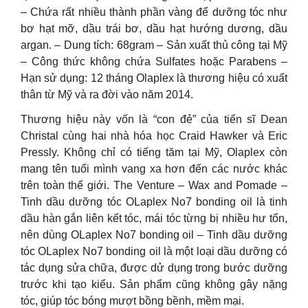
– Chứa rất nhiều thành phần vàng để dưỡng tóc như
bơ hạt mỡ, dầu trái bơ, dầu hạt hướng dương, dầu
argan. – Dung tích: 68gram – Sản xuất thủ công tại Mỹ
– Công thức không chứa Sulfates hoặc Parabens –
Hạn sử dụng: 12 tháng Olaplex là thương hiệu có xuất
thân từ Mỹ và ra đời vào năm 2014.
Thương hiệu này vốn là “con đẻ” của tiến sĩ Dean
Christal cùng hai nhà hóa học Craid Hawker và Eric
Pressly. Không chỉ có tiếng tăm tại Mỹ, Olaplex còn
mang tên tuổi mình vang xa hơn đến các nước khác
trên toàn thế giới. The Venture – Wax and Pomade –
Tinh dầu dưỡng tóc OLaplex No7 bonding oil là tinh
dầu hàn gắn liên kết tóc, mái tóc từng bị nhiều hư tổn,
nên dùng OLaplex No7 bonding oil – Tinh dầu dưỡng
tóc OLaplex No7 bonding oil là một loại dầu dưỡng có
tác dụng sửa chữa, được dử dụng trong bước dưỡng
trước khi tạo kiểu. Sản phẩm cũng không gây nặng
tóc, giúp tóc bóng mượt bồng bềnh, mềm mại.