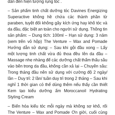
dẫn đến hiện tượng rụng tóc .
– Sản phẩm tinh chất dưỡng tóc Davines Energizing
Superactive không hề chứa các thành phần từ
paraben, tuyệt đối không gây kích ứng hay khô tóc và
da đầu, đặc biệt an toàn cho người sử dụng. Thông tin
sản phẩm: – Dung tích: 100ml – Hạn sử dụng: 3 năm
(xem trên vỏ hộp) The Venture – Wax and Pomade
Hướng dẫn sử dụng: – Sau khi gội đầu xong – Lấy
một lượng tinh chất vừa đủ thoa đều lên da đầu –
Massage nhẹ nhàng để các dưỡng chất thẩm thấu sâu
vào bên trong da đầu, không cần xả lại – Chuyên sâu:
Trong tháng đầu nên sử dụng với cường độ 2 ngày/
lần – Duy trì: 2 lần/ tuần duy trì trong 2 tháng – Sau khi
nghỉ 1 thời gian có thể dùng thêm nếu thấy cần thiết
Kem tạo kiểu dưỡng ẩm Moroccanoil Hydrating
Styling Cream
– Biến hóa kiểu tóc mỗi ngày mà không sợ khô, rối
The Venture – Wax and Pomade Ơn giời, cuối cùng