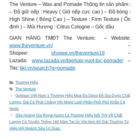
The Venture – Wax and Pomade Thông tin sản phẩm :
– Độ giữ nếp : Heavy ( Giữ nếp cực cao ) – Độ bóng :
High Shine ( Bóng Cao ) – Texture : Firm Texture ( Ổn
định ) – Mùi Hương : Citrus Cologne – Gốc dầu
GIAN HÀNG TMĐT The Venture: – Website:
www.theventure.vn/
–
Shopee:
shopee.vn/theventure19
–
Lazada:
www.lazada.vn/tag/sap-vuot-toc-pomade/
–
Tiki:
tiki.vn/search?q=pomade
Categories
Thương Hiệu
Tags
The Venture
Goldsun Việt Nam 1 Thương Hiệu Mua Đa Dạng Đồ Gia Dụng Chất
Lượng, Giá Cả Phải Chăng Với Mạng Lưới Phân Phối Phủ Khắp Cả
Nước
Sữa Hoàng Gia Royal Ausnz Là Thương Hiệu Nổi Trội Về Chất
Lượng Có Truyền Thống 160 Năm Tại Úc Với Hơn 60 Giải Thưởng Từ
Hiệp Hội Ngành Sữa Úc Diaa.