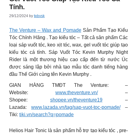
Tính.
29/12/2024
by
tpbvsk
The Venture – Wax and Pomade
Sản Phẩm Tạo Kiểu
Tóc Chính Hãng . Tạo kiểu tóc – Tất cả sản phẩm Các
loại sáp vuốt tóc, keo xịt tóc, wax, gel vuốt tóc giúp tạo
kiểu tóc cá tính. Sáp Vuốt Tóc Kevin Murphy Night
Rider là một thương hiệu cao cấp đến từ nước Úc
được sáng lập bởi nhà tạo mẫu tóc danh tiếng hàng
đầu Thế Giới cùng tên Kevin Murphy .
GIAN HÀNG TMĐT The Venture: –
Website:
www.theventure.vn/
–
Shopee:
shopee.vn/theventure19
–
Lazada:
www.lazada.vn/tag/sap-vuot-toc-pomade/
–
Tiki:
tiki.vn/search?q=pomade
Helios Hair Tonic là sản phẩm hỗ trợ tạo kiểu tóc , pre-