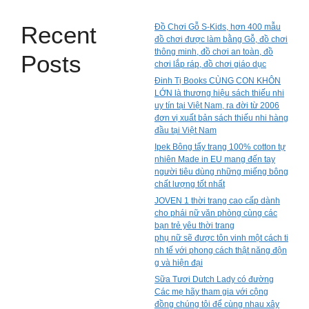
Recent
Đồ Chơi Gỗ S-Kids, hơn 400 mẫu
đồ chơi được làm bằng Gỗ, đồ chơi
thông minh, đồ chơi an toàn, đồ
Posts
chơi lắp ráp, đồ chơi giáo dục
Đinh Tị Books CÙNG CON KHÔN
LỚN là thương hiệu sách thiếu nhi
uy tín tại Việt Nam, ra đời từ 2006
đơn vị xuất bản sách thiếu nhi hàng
đầu tại Việt Nam
Ipek Bông tẩy trang 100% cotton tự
nhiên Made in EU mang đến tay
người tiêu dùng những miếng bông
chất lượng tốt nhất
JOVEN 1 thời trang cao cấp dành
cho phái nữ văn phòng cùng các
bạn trẻ yêu thời trang
phụ nữ sẽ được tôn vinh một cách ti
nh tế với phong cách thật năng độn
g và hiện đại
Sữa Tươi Dutch Lady có đường
Các mẹ hãy tham gia với cộng
đồng chúng tôi để cùng nhau xây