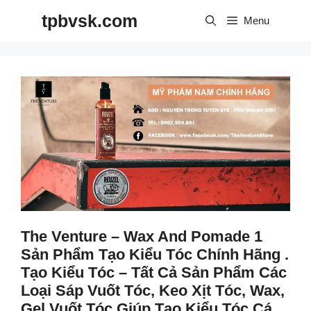
Skip
tpbvsk.com
to
Menu
content
The Venture – Wax And Pomade 1
Sản Phẩm Tạo Kiểu Tóc Chính Hãng .
Tạo Kiểu Tóc – Tất Cả Sản Phẩm Các
Loại Sáp Vuốt Tóc, Keo Xịt Tóc, Wax,
Gel Vuốt Tóc Giúp Tạo Kiểu Tóc Cá