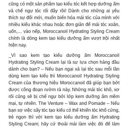
cũng có một sản phẩm tạo kiểu tóc kết hợp dưỡng ẩm
và chế ngự tóc rối đây rồi! Dành cho những ai yêu
thích sự đổi mới, muốn biến hóa mái tóc của mình với
nhiều kiểu khác nhau hoặc đơn giản để mái tóc xoăn,
uốn,… vào nếp, Moroccanoil Hydrating Styling Cream
chính là dòng kem tạo kiểu dưỡng ẩm vượt trội nhất
hiện nay.
_Vì sao kem tạo kiểu dưỡng ẩm Moroccanoil
Hydrating Styling Cream lại là sự lựa chọn hàng đầu
dành cho bạn? – Nếu bạn ngại xả lại tóc sau mỗi lần
dùng kem tạo kiểu thì Moroccanoil Hydrating Styling
Cream của thương hiệu Moroccanoil đã giúp bạn bớt
được công đoạn rườm rà này. Những mái tóc khô, xơ
rối cũng sẽ bị chế ngự bởi lớp kem dưỡng ẩm mềm
mại, tự nhiên. The Venture – Wax and Pomade – Nếu
bạn sợ việc sấy tóc tạo kiểu có thể khiến tóc khô cứng,
trẻ ngọn thì với kem tạo kiểu dưỡng ẩm Hydrating
Styling Cream; hãy cứ thoải mái làm việc đó để làm