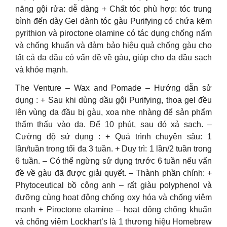
năng gội rửa: dễ dàng + Chất tóc phù hợp: tóc trung
bình đến dày Gel dành tóc gàu Purifying có chứa kẽm
pyrithion và piroctone olamine có tác dụng chống nấm
và chống khuẩn và đảm bảo hiệu quả chống gàu cho
tất cả da dầu có vấn đề về gàu, giúp cho da đầu sạch
và khỏe mạnh.
The Venture – Wax and Pomade – Hướng dẫn sử
dụng : + Sau khi dùng dầu gội Purifying, thoa gel đều
lên vùng da đầu bị gàu, xoa nhẹ nhàng để sản phẩm
thẩm thấu vào da. Để 10 phút, sau đó xả sạch. –
Cường độ sử dụng : + Quá trình chuyên sâu: 1
lần/tuần trong tối đa 3 tuần. + Duy trì: 1 lần/2 tuần trong
6 tuần. – Có thể ngừng sử dụng trước 6 tuần nếu vấn
đề về gàu đã được giải quyết. – Thành phần chính: +
Phytoceutical bồ công anh – rất giàu polyphenol và
đưỡng cùng hoạt động chống oxy hóa và chống viêm
mạnh + Piroctone olamine – hoạt đông chống khuẩn
và chống viêm Lockhart’s là 1 thương hiệu Homebrew