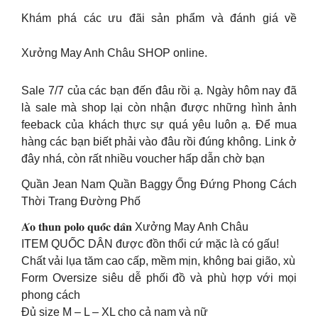
Khám phá các ưu đãi sản phẩm và đánh giá về
Xưởng May Anh Châu SHOP online.
Sale 7/7 của các bạn đến đâu rồi ạ. Ngày hôm nay đã
là sale mà shop lại còn nhận được những hình ảnh
feeback của khách thực sự quá yêu luôn ạ. Để mua
hàng các bạn biết phải vào đâu rồi đúng không. Link ở
đây nhá, còn rất nhiều voucher hấp dẫn chờ bạn
Quần Jean Nam Quần Baggy Ống Đứng Phong Cách
Thời Trang Đường Phố
𝐀́𝐨 𝐭𝐡𝐮𝐧 𝐩𝐨𝐥𝐨 𝐪𝐮𝐨̂́𝐜 𝐝𝐚̂𝐧 Xưởng May Anh Châu
ITEM QUỐC DÂN được đồn thổi cứ mặc là có gấu!
Chất vải lụa tăm cao cấp, mềm mịn, không bai gião, xù
Form Oversize siêu dễ phối đồ và phù hợp với mọi
phong cách
Đủ size M – L – XL cho cả nam và nữ