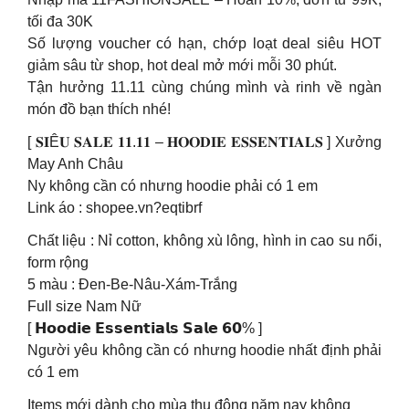
tối đa 30K
Số lượng voucher có hạn, chớp loạt deal siêu HOT
giảm sâu từ shop, hot deal mở mới mỗi 30 phút.
Tận hưởng 11.11 cùng chúng mình và rinh về ngàn
món đồ bạn thích nhé!
[ 𝐒𝐈Ê𝐔 𝐒𝐀𝐋𝐄 𝟏𝟏.𝟏𝟏 – 𝐇𝐎𝐎𝐃𝐈𝐄 𝐄𝐒𝐒𝐄𝐍𝐓𝐈𝐀𝐋𝐒 ] Xưởng
May Anh Châu
Ny không cần có nhưng hoodie phải có 1 em
Link áo : shopee.vn?eqtibrf
Chất liệu : Nỉ cotton, không xù lông, hình in cao su nổi,
form rộng
5 màu : Đen-Be-Nâu-Xám-Trắng
Full size Nam Nữ
[ 𝗛𝗼𝗼𝗱𝗶𝗲 𝗘𝘀𝘀𝗲𝗻𝘁𝗶𝗮𝗹𝘀 𝗦𝗮𝗹𝗲 𝟲𝟬% ]
Người yêu không cần có nhưng hoodie nhất định phải
có 1 em
Items mới dành cho mùa thu đông năm nay không