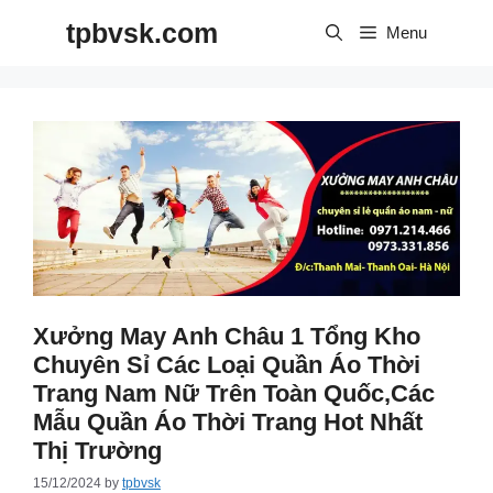
Skip
tpbvsk.com
to
Menu
content
Xưởng May Anh Châu 1 Tổng Kho
Chuyên Sỉ Các Loại Quần Áo Thời
Trang Nam Nữ Trên Toàn Quốc,các
Mẫu Quần Áo Thời Trang Hot Nhất
Thị Trường
15/12/2024
by
tpbvsk