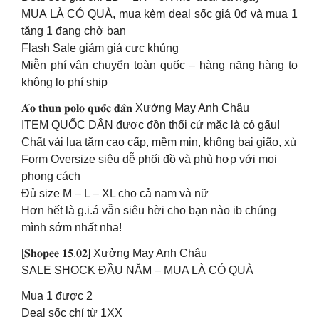
MUA LÀ CÓ QUÀ, mua kèm deal sốc giá 0đ và mua 1
tặng 1 đang chờ bạn
Flash Sale giảm giá cực khủng
Miễn phí vận chuyển toàn quốc – hàng nặng hàng to
không lo phí ship
𝐀́𝐨 𝐭𝐡𝐮𝐧 𝐩𝐨𝐥𝐨 𝐪𝐮𝐨̂́𝐜 𝐝𝐚̂𝐧 Xưởng May Anh Châu
ITEM QUỐC DÂN được đồn thổi cứ mặc là có gấu!
Chất vải lụa tăm cao cấp, mềm mịn, không bai gião, xù
Form Oversize siêu dễ phối đồ và phù hợp với mọi
phong cách
Đủ size M – L – XL cho cả nam và nữ
Hơn hết là g.i.á vẫn siêu hời cho bạn nào ib chúng
mình sớm nhất nha!
[𝐒𝐡𝐨𝐩𝐞𝐞 𝟏𝟓.𝟎𝟐] Xưởng May Anh Châu
SALE SHOCK ĐẦU NĂM – MUA LÀ CÓ QUÀ
Mua 1 được 2
Deal sốc chỉ từ 1XX