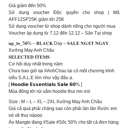
Giá giảm đến 50%
Sử dụng voucher Độc quyền cho shop | Mã
AFF12SP25K giảm tới 25K
Sử dụng voucher từ shop dành riêng cho người mua
Voucher áp dụng từ 7.12 đến 12.12 – Săn Tại shop
𝐮𝐩_𝐭𝐨_5𝟎% – 𝐁𝐋𝐀𝐂𝐊 Day – 𝐒𝐀𝐋𝐄 𝐍𝐆𝐀̂́𝐓 𝐍𝐆𝐀̂𝐘
Xưởng May Anh Châu
𝐒𝐄𝐋𝐄𝐂𝐓𝐄𝐃 𝐈𝐓𝐄𝐌𝐒
Cơ hội duy nhất trong năm
Chưa bao giờ tại #AnhChau lại có một chương trình
siêu S.A.L.E lớn như vậy đâu ạ.
[ 𝗛𝗼𝗼𝗱𝗶𝗲 𝗘𝘀𝘀𝗲𝗻𝘁𝗶𝗮𝗹𝘀 𝗦𝗮𝗹𝗲 𝟲𝟬% ]
Mùa đông tới rùi sắm hoodie thui mn ơiii
Size : M – L – XL – 2XL Xưởng May Anh Châu
Giá cả quá phải chăng sao còn phải lăn tăn Rước em
nó về thui nàooo
Áo Mangto đang #Sale #Sốc 50% cho tất cả đơn hàng