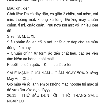
Màu: ghi, đen
Chất liệu: Da cá dày dặn, co giãn 2 chiều, vải mềm, vải
mịn, thoáng mát, không xù lông. Đường may chuẩn
chỉnh, tỉ mỉ, chắc chắn. Phù hợp khi mix với nhiều loại
đồ.
Size : S, M, L, XL.
Siêu phẩm áo len cổ lọ mới nhất, cực đẹp cho ae mùa
đông năm nay.
– Chuẩn chỉnh từ form áo đến chất liệu, các ae yên
tâm kiểm tra hàng thoải mái!
FreeShip toàn quốc – Khi mua 2 trở lên
SALE MẠNH CUỐI NĂM – GIẢM NGAY 50% Xưởng
May Anh Châu
Gió mùa về rồi anh em ơi không mặc hoodie thì mặc gì
để vừa ấm vừa đẹp đâyyy
26.11 – THỨ SÁU ĐEN TỐI – THỜI TRANG SALE
NGẬP LỐI