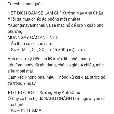
Freeship toàn quốc
HẾT DỊCH BẠN SẼ LÀM GÌ ? Xưởng May Anh Châu
#Tôi đã mua chiếc áo phông mới nhất tại
#Xuongmayanhchau và sẽ mặc nó để lượn khắp phố
phường =
MUA NGAY CÁC ANH NHÉ.
– Áo thun có cổ cao cấp.
– Size : M, L, XL, XXL từ 45-80Kg mặc vừa.
Anh em lưu ý kiểm tra kỹ trước khi nhận hàng
Lên form body rất tôn dáng, chất co giãn 4 chiều, mặc
siêu thoải mái
Cam kết: Không phai màu, Không xù khi giặt, được đổi
trả trong 7 ngày
𝐇𝐎𝐓 𝐇𝐎𝐓 𝐇𝐎𝐓 ! Xưởng May Anh Châu
Ở đây có bán bộ đồ SANG CHẢNH hơn người yêu cũ
của bạn!
– Size: FULL SIZE