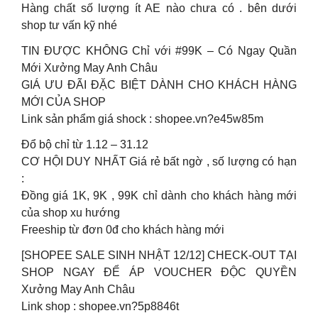
Hàng chất số lượng ít AE nào chưa có . bên dưới
shop tư vấn kỹ nhé
TIN ĐƯỢC KHÔNG Chỉ với #99K – Có Ngay Quần
Mới Xưởng May Anh Châu
GIÁ ƯU ĐÃI ĐẶC BIỆT DÀNH CHO KHÁCH HÀNG
MỚI CỦA SHOP
Link sản phẩm giá shock : shopee.vn?e45w85m
Đổ bộ chỉ từ 1.12 – 31.12
CƠ HỘI DUY NHẤT Giá rẻ bất ngờ , số lượng có hạn
:
Đồng giá 1K, 9K , 99K chỉ dành cho khách hàng mới
của shop xu hướng
Freeship từ đơn 0đ cho khách hàng mới
[SHOPEE SALE SINH NHẬT 12/12] CHECK-OUT TẠI
SHOP NGAY ĐỂ ÁP VOUCHER ĐỘC QUYỀN
Xưởng May Anh Châu
Link shop : shopee.vn?5p8846t