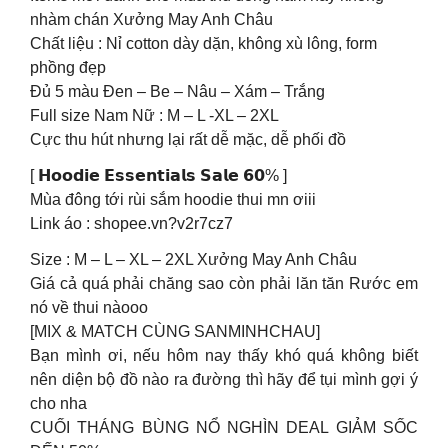
nhàm chán Xưởng May Anh Châu
Chất liệu : Nỉ cotton dày dặn, không xù lông, form
phồng đẹp
Đủ 5 màu Đen – Be – Nâu – Xám – Trắng
Full size Nam Nữ : M – L -XL – 2XL
Cực thu hút nhưng lại rất dễ mặc, dễ phối đồ
[ 𝗛𝗼𝗼𝗱𝗶𝗲 𝗘𝘀𝘀𝗲𝗻𝘁𝗶𝗮𝗹𝘀 𝗦𝗮𝗹𝗲 𝟲𝟬% ]
Mùa đông tới rùi sắm hoodie thui mn ơiii
Link áo : shopee.vn?v2r7cz7
Size : M – L – XL – 2XL Xưởng May Anh Châu
Giá cả quá phải chăng sao còn phải lăn tăn Rước em
nó về thui nàooo
[MIX & MATCH CÙNG SANMINHCHAU]
Bạn mình ơi, nếu hôm nay thấy khó quá không biết
nên diện bộ đồ nào ra đường thì hãy để tụi mình gợi ý
cho nha
CUỐI THÁNG BÙNG NỔ NGHÌN DEAL GIẢM SỐC