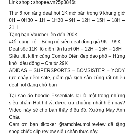
Link shop : shopee.vn?5p8846t
Thứ 6 rộn ràng deal hot 1K mở bán trong 9 khung giờ
0H – 0H30 – 1H – 1H30 – 9H – 12H – 15H – 18H –
21H
Tặng bạn Voucher lên đến 200K
#Gì_cũng_rẻ – Bùng nổ siêu deal đồng giá 9K – 99K
Deal sốc 11K, lộ diện lần lượt 0H – 12H – 15H – 18H
Siêu tiết kiệm cùng Combo Diện đẹp dạo phố – Hứng
khởi đầu đông – Chỉ từ 29K
ADIDAS – SUPERSPORTS – BOMSISTER – YODY
rực cháy đêm sale, giảm giá kịch sàn cùng rất nhiều
deal hot đang chờ bạn
Tại sao áo hoodie Essentials lại là một trong những
siêu phẩm Hot hit và được ưa chuộng nhất hiện nay?
Video này sẽ cho bạn thấy điều đó. Xưởng May Anh
Châu
Cảm ơn bạn tiktoker @tamchieumoi.review đã tặng
shop chiếc clip review siêu chân thực này.