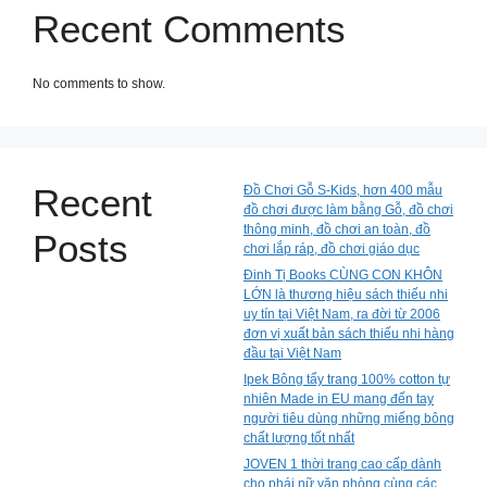
Recent Comments
No comments to show.
Recent
Đồ Chơi Gỗ S-Kids, hơn 400 mẫu
đồ chơi được làm bằng Gỗ, đồ chơi
thông minh, đồ chơi an toàn, đồ
Posts
chơi lắp ráp, đồ chơi giáo dục
Đinh Tị Books CÙNG CON KHÔN
LỚN là thương hiệu sách thiếu nhi
uy tín tại Việt Nam, ra đời từ 2006
đơn vị xuất bản sách thiếu nhi hàng
đầu tại Việt Nam
Ipek Bông tẩy trang 100% cotton tự
nhiên Made in EU mang đến tay
người tiêu dùng những miếng bông
chất lượng tốt nhất
JOVEN 1 thời trang cao cấp dành
cho phái nữ văn phòng cùng các