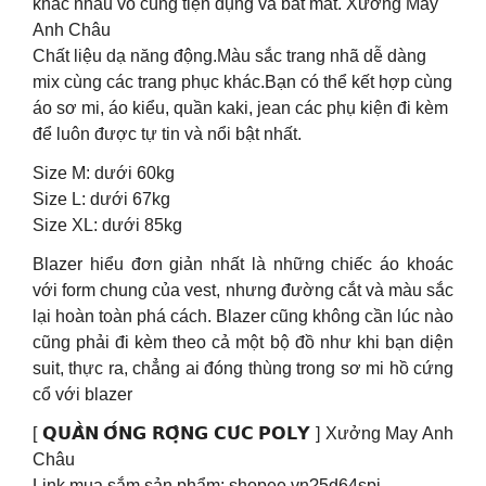
khác nhau vô cùng tiện dụng và bắt mắt. Xưởng May
Anh Châu
Chất liệu dạ năng động.Màu sắc trang nhã dễ dàng
mix cùng các trang phục khác.Bạn có thể kết hợp cùng
áo sơ mi, áo kiểu, quần kaki, jean các phụ kiện đi kèm
để luôn được tự tin và nổi bật nhất.
Size M: dưới 60kg
Size L: dưới 67kg
Size XL: dưới 85kg
Blazer hiểu đơn giản nhất là những chiếc áo khoác
với form chung của vest, nhưng đường cắt và màu sắc
lại hoàn toàn phá cách. Blazer cũng không cần lúc nào
cũng phải đi kèm theo cả một bộ đồ như khi bạn diện
suit, thực ra, chẳng ai đóng thùng trong sơ mi hồ cứng
cổ với blazer
[ 𝗤𝗨𝗔̂̀𝗡 𝗢̂́𝗡𝗚 𝗥𝗢̣̂𝗡𝗚 𝗖𝗨́𝗖 𝗣𝗢𝗟𝗬 ] Xưởng May Anh
Châu
Link mua sắm sản phẩm: shopee.vn?5d64spj