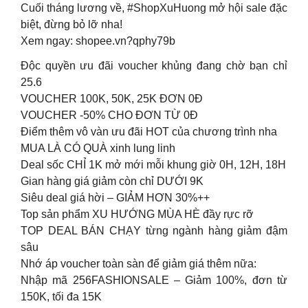
Cuối tháng lương về, #ShopXuHuong mở hội sale đặc
biệt, đừng bỏ lỡ nha!
Xem ngay: shopee.vn?qphy79b
Độc quyền ưu đãi voucher khủng đang chờ bạn chỉ
25.6
VOUCHER 100K, 50K, 25K ĐƠN 0Đ
VOUCHER -50% CHO ĐƠN TỪ 0Đ
Điểm thêm vô vàn ưu đãi HOT của chương trình nha
MUA LÀ CÓ QUÀ xinh lung linh
Deal sốc CHỈ 1K mở mới mỗi khung giờ 0H, 12H, 18H
Gian hàng giá giảm còn chỉ DƯỚI 9K
Siêu deal giá hời – GIẢM HƠN 30%++
Top sản phẩm XU HƯỚNG MÙA HÈ đầy rực rỡ
TOP DEAL BÁN CHẠY từng ngành hàng giảm đậm
sâu
Nhớ áp voucher toàn sàn để giảm giá thêm nữa:
Nhập mã 256FASHIONSALE – Giảm 100%, đơn từ
150K, tối đa 15K