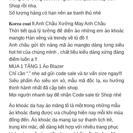
Shop rồi nha.
Số lượng hàng có hạn nên ae tranh thủ nhé
𝐊𝐨𝐫𝐞𝐚 𝐜𝐨𝐚𝐭 fr.Anh Châu Xưởng May Anh Châu
Thời tiết quá lý tưởng để diện áo những em áo khoác
mangto Hàn xẻng và trendy về tủ đồ !!
Anh châu gửi tới nàng mã áo mangto dáng lưng siêu
hot hit của chúng mình , chất liệu kiểu dáng xứng đáng
điểm luôn ạ !!
MUA 1 TẶNG 1 Áo Blazer
Chỉ cần “.” nhẹ ad gửi code sale và tư vấn size ngay!!!
Siêu phẩm Áo siêu xịn xò, mẫu mã độc lạ, xu hướng
thịnh hành nhất đã cập bến shop
Mọi người nhanh tay để nhận Code sale từ Shop nhé
Áo khoác dạ hay áo măng tô là một trong những mẫu
áo khoác đang được ưa chuộng hiện nay mỗi khi mùa
đông đến. Áo khoác dạ mang lại sự thanh lịch trẻ,
trung khi mặc, dễ dàng kết hợp với nhiều trang phục