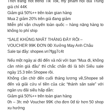
Thời trang hot trend Tik Tok, mỹ phẩm nội địa Trung
giá chỉ 44K
Giảm giá 50%++ trên toàn gian hàng
Mua 2 giảm 20% trên giá đang giảm
Miễn phí vận chuyển toàn quốc – hàng nặng hàng to
không lo phí ship
“SALE KHỦNG NHẤT THÁNG ĐÂY RỒI –
VOUCHER 99K ĐƠN 0Đ Xưởng May Anh Châu
Sale tại đây: shopee.vn?fgg7c4t
Nếu một ngày ai đó đến và nói với bạn “Mua đi, không
cần nhìn giá đâu” thì chắc chắn đó là bởi Siêu sale
ngày 15.3 trên Shopee rồi.
Không cần chờ đến cuối tháng lương về,Shopee sẽ
đến và giải cứu ví tiền của các “thánh săn sale” với
ngàn ưu đãi siêu hấp dẫn:
Giảm giá 50%++ trên toàn gian hàng
0h – 3h: mở Voucher 99K cho đơn 0đ từ hơn 50 shop
xu hướng