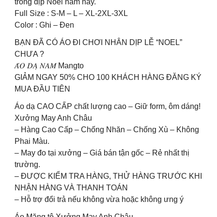
trong dịp Noel năm nay.
Full Size : S-M – L – XL-2XL-3XL
Color : Ghi – Đen
BẠN ĐÃ CÓ ÁO ĐI CHƠI NHÂN DỊP LỄ “NOEL”
CHƯA ?
𝐴́𝑂 𝐷𝐴̣ 𝑁𝐴𝑀 Mangto
GIẢM NGAY 50% CHO 100 KHÁCH HÀNG ĐĂNG KÝ
MUA ĐẦU TIÊN
Áo dạ CAO CẤP chất lượng cao – Giữ form, ôm dáng!
Xưởng May Anh Châu
– Hàng Cao Cấp – Chống Nhăn – Chống Xù – Không
Phai Màu.
– May đo tại xưởng – Giá bán tận gốc – Rẻ nhất thị
trường.
– ĐƯỢC KIỂM TRA HÀNG, THỬ HÀNG TRƯỚC KHI
NHẬN HÀNG VÀ THANH TOÁN
– Hỗ trợ đổi trả nếu không vừa hoặc không ưng ý
Áo Măng tô Xưởng May Anh Châu