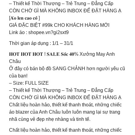
– Thiết kế Thời Thượng – Trẻ Trung – Đẳng Cấp
CÒN CHỜ GÌ MÀ KHÔNG INBOX ĐỂ ĐẶT HÀNG Ạ
[𝐀́𝐨 𝐥𝐞𝐧 𝐜𝐚𝐨 𝐜𝐨̂̉ ]
GIÁ ĐẶC BIỆT #99k CHO KHÁCH HÀNG MỚI
Link áo : shopee.vn?gi2sxt9
Thời gian áp dụng : 1/1 – 31/1
𝐇𝐎𝐓 𝐇𝐎𝐓 𝐇𝐎𝐓 ! 𝐒𝐀𝐋𝐄 𝐒𝐨̂́𝐜 𝟒𝟎% Xưởng May Anh
Châu
Ở đây có bán bộ đồ SANG CHẢNH hơn người yêu cũ
của bạn!
– Size: FULL SIZE
– Thiết kế Thời Thượng – Trẻ Trung – Đẳng Cấp
CÒN CHỜ GÌ MÀ KHÔNG INBOX ĐỂ ĐẶT HÀNG Ạ
Chất liệu hoàn hảo, thiết kế thanh thoát, những chiếc
áo blazer của Anh Châu luôn luôn mang lại sự trang
nhã cùng vẻ đẹp nhẹ nhàng và tinh tế.
Chất liệu hoàn hảo, thiết kế thanh thoát, những chiếc