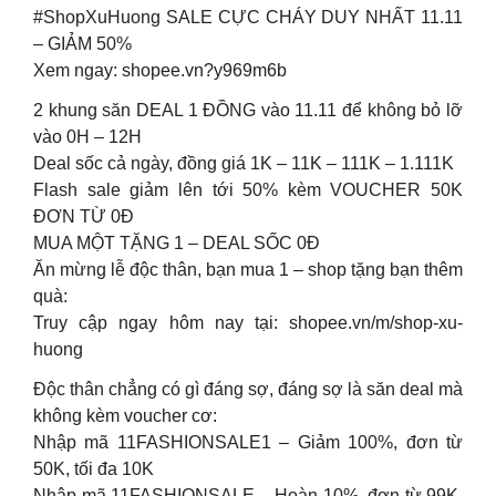
#ShopXuHuong SALE CỰC CHÁY DUY NHẤT 11.11
– GIẢM 50%
Xem ngay: shopee.vn?y969m6b
2 khung săn DEAL 1 ĐỒNG vào 11.11 để không bỏ lỡ
vào 0H – 12H
Deal sốc cả ngày, đồng giá 1K – 11K – 111K – 1.111K
Flash sale giảm lên tới 50% kèm VOUCHER 50K
ĐƠN TỪ 0Đ
MUA MỘT TẶNG 1 – DEAL SỐC 0Đ
Ăn mừng lễ độc thân, bạn mua 1 – shop tặng bạn thêm
quà:
Truy cập ngay hôm nay tại: shopee.vn/m/shop-xu-
huong
Độc thân chẳng có gì đáng sợ, đáng sợ là săn deal mà
không kèm voucher cơ:
Nhập mã 11FASHIONSALE1 – Giảm 100%, đơn từ
50K, tối đa 10K
Nhập mã 11FASHIONSALE – Hoàn 10%, đơn từ 99K,