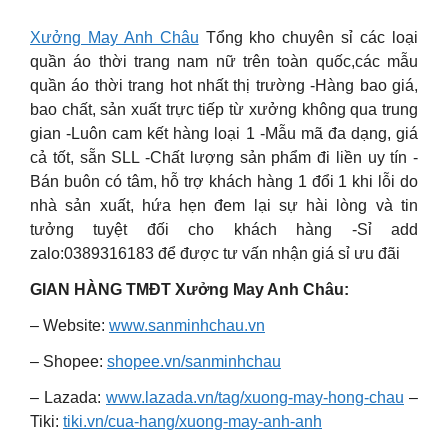
Xưởng May Anh Châu
Tổng kho chuyên sỉ các loại
quần áo thời trang nam nữ trên toàn quốc,các mẫu
quần áo thời trang hot nhất thị trường -Hàng bao giá,
bao chất, sản xuất trực tiếp từ xưởng không qua trung
gian -Luôn cam kết hàng loại 1 -Mẫu mã đa dạng, giá
cả tốt, sẵn SLL -Chất lượng sản phẩm đi liền uy tín -
Bán buôn có tâm, hỗ trợ khách hàng 1 đổi 1 khi lỗi do
nhà sản xuất, hứa hẹn đem lại sự hài lòng và tin
tưởng tuyệt đối cho khách hàng -Sỉ add
zalo:0389316183 để được tư vấn nhận giá sỉ ưu đãi
GIAN HÀNG TMĐT Xưởng May Anh Châu:
– Website:
www.sanminhchau.vn
– Shopee:
shopee.vn/sanminhchau
– Lazada:
www.lazada.vn/tag/xuong-may-hong-chau
–
Tiki:
tiki.vn/cua-hang/xuong-may-anh-anh