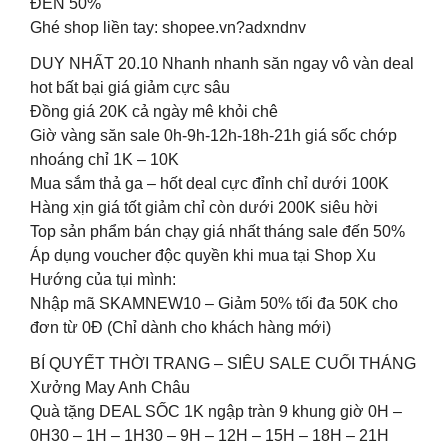
ĐẾN 50%
Ghé shop liền tay: shopee.vn?adxndnv
DUY NHẤT 20.10 Nhanh nhanh săn ngay vô vàn deal
hot bất bại giá giảm cực sâu
Đồng giá 20K cả ngày mê khỏi chê
Giờ vàng săn sale 0h-9h-12h-18h-21h giá sốc chớp
nhoáng chỉ 1K – 10K
Mua sắm thả ga – hốt deal cực đỉnh chỉ dưới 100K
Hàng xịn giá tốt giảm chỉ còn dưới 200K siêu hời
Top sản phẩm bán chạy giá nhất tháng sale đến 50%
Áp dụng voucher độc quyền khi mua tại Shop Xu
Hướng của tụi mình:
Nhập mã SKAMNEW10 – Giảm 50% tối đa 50K cho
đơn từ 0Đ (Chỉ dành cho khách hàng mới)
BÍ QUYẾT THỜI TRANG – SIÊU SALE CUỐI THÁNG
Xưởng May Anh Châu
Quà tặng DEAL SỐC 1K ngập tràn 9 khung giờ 0H –
0H30 – 1H – 1H30 – 9H – 12H – 15H – 18H – 21H