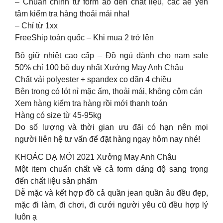
– Chuẩn chỉnh từ form áo đến chất liệu, các ae yên
tâm kiểm tra hàng thoải mái nha!
– Chỉ từ 1xx
FreeShip toàn quốc – Khi mua 2 trở lên
Bộ giữ nhiệt cao cấp – Đồ ngủ dành cho nam sale
50% chỉ 100 bộ duy nhất Xưởng May Anh Châu
Chất vải polyester + spandex co dãn 4 chiều
Bên trong có lót nỉ mặc ấm, thoải mái, không cộm cán
Xem hàng kiểm tra hàng rồi mới thanh toán
Hàng có size từ 45-95kg
Do số lượng và thời gian ưu đãi có hạn nên mọi
người liên hệ tư vấn để đặt hàng ngay hôm nay nhé!
KHOÁC DẠ MỚI 2021 Xưởng May Anh Châu
Một item chuẩn chất về cả form dáng độ sang trọng
đến chất liệu sản phẩm
Dễ mặc và kết hợp đồ cả quần jean quần âu đều đẹp,
mặc đi làm, đi chơi, đi cưới người yêu cũ đều hợp lý
luôn ạ