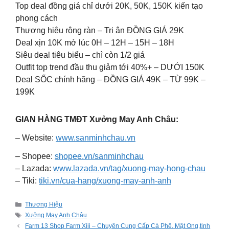
Top deal đồng giá chỉ dưới 20K, 50K, 150K kiến tạo
phong cách
Thương hiệu rộng ràn – Tri ân ĐỒNG GIÁ 29K
Deal xịn 10K mở lúc 0H – 12H – 15H – 18H
Siêu deal tiêu biểu – chì còn 1/2 giá
Outfit top trend đầu thu giảm tới 40%+ – DƯỚI 150K
Deal SỐC chính hãng – ĐỒNG GIÁ 49K – TỪ 99K –
199K
GIAN HÀNG TMĐT Xưởng May Anh Châu:
– Website:
www.sanminhchau.vn
– Shopee:
shopee.vn/sanminhchau
– Lazada:
www.lazada.vn/tag/xuong-may-hong-chau
– Tiki:
tiki.vn/cua-hang/xuong-may-anh-anh
Categories
Thương Hiệu
Tags
Xưởng May Anh Châu
Farm 13 Shop Farm Xiii – Chuyên Cung Cấp Cà Phê, Mật Ong,tinh