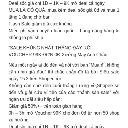
Deal sốc giá chỉ 1Đ – 1K – 9K mở deal cả ngày
MUA LÀ CÓ QUÀ, mua kèm deal sốc giá 0đ và mua 1
tặng 1 đang chờ bạn
Flash Sale giảm giá cực khủng
Miễn phí vận chuyển toàn quốc – hàng nặng hàng to
không lo phí ship
“SALE KHỦNG NHẤT THÁNG ĐÂY RỒI –
VOUCHER 99K ĐƠN 0Đ Xưởng May Anh Châu
Nếu một ngày ai đó đến và nói với bạn “Mua đi, không
cần nhìn giá đâu” thì chắc chắn đó là bởi Siêu sale
ngày 15.3 trên Shopee rồi.
Không cần chờ đến cuối tháng lương về,Shopee sẽ
đến và giải cứu ví tiền của các “thánh săn sale” với
ngàn ưu đãi siêu hấp dẫn:
Giảm giá 50%++ trên toàn gian hàng
0h – 3h: mở Voucher 99K cho đơn 0đ từ hơn 50 shop
xu hướng
Deal sốc giá chỉ 1Đ – 1K – 9K mở deal cả ngày