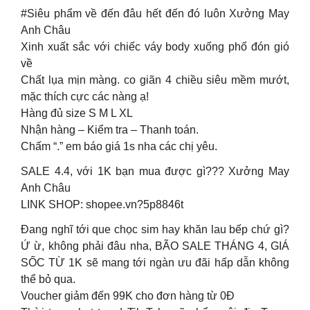
#Siêu phẩm về đến đâu hết đến đó luôn Xưởng May
Anh Châu
Xinh xuất sắc với chiếc váy body xuống phố đón gió
về
Chất lụa mịn màng. co giãn 4 chiều siêu mềm mướt,
mặc thích cực các nàng ạ!
Hàng đủ size S M L XL
Nhận hàng – Kiểm tra – Thanh toán.
Chấm “.” em báo giá 1s nha các chị yêu.
SALE 4.4, với 1K bạn mua được gì??? Xưởng May
Anh Châu
LINK SHOP: shopee.vn?5p8846t
Đang nghĩ tới que chọc sim hay khăn lau bếp chứ gì?
Ứ ừ, không phải đâu nha, BÃO SALE THÁNG 4, GIÁ
SỐC TỪ 1K sẽ mang tới ngàn ưu đãi hấp dẫn không
thể bỏ qua.
Voucher giảm đến 99K cho đơn hàng từ 0Đ