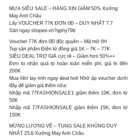
️MƯA SIÊU SALE – HÀNG XỊN GIẢM 50% Xưởng
May Anh Châu
Lấy VOUCHER 77K ĐƠN 0Đ – DUY NHẤT 7.7
Săn ngay shopee.vn?qphy79b
Voucher 77K đơn 0Đ độc quyền – Mã mở 0H
Top sản phẩm Điện tử đồng giá 1K – 7K – 77K
SIÊU DEAL TRỢ GIÁ cực rẻ – Giảm hơn 50%++
Đơn to nhận quà to hoàn toàn miễn phí, giá trị đến
200K
Mua liền tay rinh ngay deal hot! Nhớ áp voucher dưới
đây để giảm giá thêm nữa:
Nhập mã 77FASHIONSALE1 giảm thêm 10K, đơn từ
50K
Nhập mã 77FASHIONSALE giảm thêm 15K, đơn từ
150K
MỪNG LƯƠNG VỀ – TUNG SALE KHỦNG DUY
NHẤT 25.6 Xưởng May Anh Châu