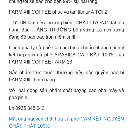
chúng tôi sẽ trao cho bạn 99% sự hài lòng.
FARM XIII COFFEE phục vụ tận tận từ A TỚI Z
-UY TÍN làm nên thương hiệu -CHẤT LƯỢNG đặt lên
hàng đầu -TĂNG TRƯỞNG bền vững Là nơi xứng
đáng để bạn trao trọn niềm tin!!!
Cách pha ly cà phê Campuchino chuẩn phong cách ý
kết hợp với cà phê ARABICA CẦU ĐẤT 100% của
FARM XIII COFFEE FARM 13
Sản phẩm trực thuộc thương hiệu độc quyền bao bì
FARM XIII chĩnh hãng.
Với hai dòng sản phẩm chất lượng cao pha máy và
pha phin.
Lh 0935 345 042
Mật ong nguyên chất hoa cà phê-CAM KẾT NGUYÊN
CHẤT THẬT 100%