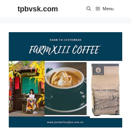
Skip
tpbvsk.com
to
Menu
content