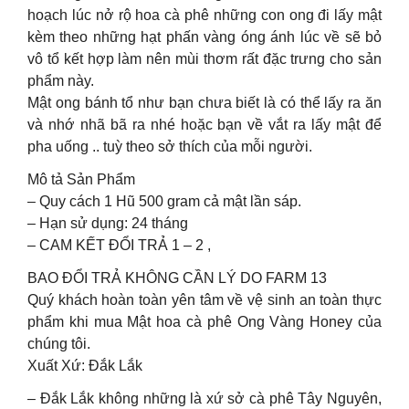
hoạch lúc nở rộ hoa cà phê những con ong đi lấy mật
kèm theo những hạt phấn vàng óng ánh lúc về sẽ bỏ
vô tổ kết hợp làm nên mùi thơm rất đặc trưng cho sản
phẩm này.
Mật ong bánh tổ như bạn chưa biết là có thể lấy ra ăn
và nhớ nhã bã ra nhé hoặc bạn về vắt ra lấy mật để
pha uống .. tuỳ theo sở thích của mỗi người.
Mô tả Sản Phẩm
– Quy cách 1 Hũ 500 gram cả mật lần sáp.
– Hạn sử dụng: 24 tháng
– CAM KẾT ĐỔI TRẢ 1 – 2 ,
BAO ĐỔI TRẢ KHÔNG CẦN LÝ DO FARM 13
Quý khách hoàn toàn yên tâm về vệ sinh an toàn thực
phẩm khi mua Mật hoa cà phê Ong Vàng Honey của
chúng tôi.
Xuất Xứ: Đắk Lắk
– Đắk Lắk không những là xứ sở cà phê Tây Nguyên,