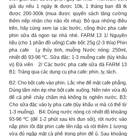
giả dụ nếu 1 ngày tk được 10k, 1 tháng bạn đã tk
được 200-300k (mua được quyển sách tăng cường
thêm nếp nhăn cho não rồi nha). Bỏ qua những điều
trên, hãy cùng xem lại các bước, công thức pha cafe
phin sữa đá ngon tại nhà nhé. FARM 13 1/ Nguyên
liệu (cho 1 phần đồ uống) Cafe bột: 25g (2-3 thìa) Phin
pha cafe Ly thủy tinh, muỗng Nước nóng: 250ml,
nhiệt độ 93-96 ºC. Sữa đặc: 1-3 muỗng cafe (tùy khẩu
vị) Đá viên 2/ Các bước pha cafe sữa đá FARM 13
B1: Tráng qua các dụng cụ pha cafe: phin, ly, tách.
B2: Cho bột cafe vào phin. Lắc nhẹ để mặt cafe phẳng.
Dùng tấm nén ép nhẹ bột cafe xuống. Nên nén vừa đủ
để cà phê chảy chậm mà không bị nghẽn nước. B3:
Cho sữa đặc vào ly pha cafe (tùy khẩu vị mà có thể từ
1-3 muỗng). B4: Dùng nước nóng có nhiệt độ khoảng
93-96 ºC (để 1-2 phút sau khi đun sôi), rót nước vào
nắp phin rồi đặt phin cafe lên nắp và rót thêm 1 lượng
vừa đủ ngập mặt cà phê trong phin để ủ. Sau khoảng