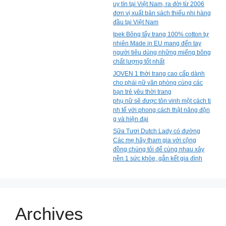
uy tín tại Việt Nam, ra đời từ 2006
đơn vị xuất bản sách thiếu nhi hàng
đầu tại Việt Nam
Ipek Bông tẩy trang 100% cotton tự
nhiên Made in EU mang đến tay
người tiêu dùng những miếng bông
chất lượng tốt nhất
JOVEN 1 thời trang cao cấp dành
cho phái nữ văn phòng cùng các
bạn trẻ yêu thời trang
phụ nữ sẽ được tôn vinh một cách ti
nh tế với phong cách thật năng độn
g và hiện đại
Sữa Tươi Dutch Lady có đường
Các mẹ hãy tham gia với cộng
đồng chúng tôi để cùng nhau xây
nền 1 sức khỏe, gắn kết gia đình
Archives