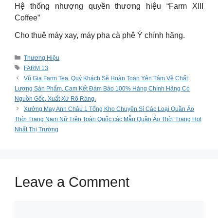
Hệ thống nhượng quyền thương hiệu “Farm XIII
Coffee”
Cho thuê máy xay, máy pha cà phê Ý chính hãng.
Categories
Thương Hiệu
Tags
FARM 13
Vũ Gia Farm Tea, Quý Khách Sẽ Hoàn Toàn Yên Tâm Về Chất
Lượng Sản Phẩm, Cam Kết Đảm Bảo 100% Hàng Chính Hãng Có
Nguồn Gốc, Xuất Xứ Rõ Ràng.
Xưởng May Anh Châu 1 Tổng Kho Chuyên Sỉ Các Loại Quần Áo
Thời Trang Nam Nữ Trên Toàn Quốc,các Mẫu Quần Áo Thời Trang Hot
Nhất Thị Trường
Leave a Comment
Comment