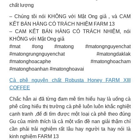
chất lượng
– Chúng tôi nói KHÔNG với Mật Ong giả , và CAM
KẾT BÁN HÀNG CÓ TRÁCH NHIỆM FARM 13
– CAM KẾT BÁN HÀNG CÓ TRÁCH NHIỆM, nói
KHÔNG với Mật Ong giả
#mat #ong #matong #matongnguyenchat
#matongrungnguyenchat #matongdaklak
#matonghoacaphe #matonghoacham
#matonghoanhan #matonghoavai
Cà phê nguyên chất Robusta Honey FARM XIII
COFFEE
Chắc hẳn ai đã từng đam mê tìm hiểu hay là uống cà
phê cũng hiểu thị trường cà phê luôn luôn khắc nghiệt
cạnh tranh ,để đi tìm được một loại cà phê theo đúng
Gu của mình thích là cả một vấn đề nan giải thậm chí
cần phải trải nghiệm rất lâu hay người ta hay nói là
kinh nghiệm FARM 13