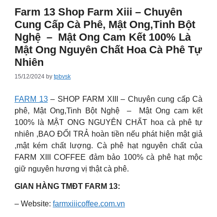
Farm 13 Shop Farm Xiii – Chuyên
Cung Cấp Cà Phê, Mật Ong,tinh Bột
Nghệ – Mật Ong Cam Kết 100% Là
Mật Ong Nguyên Chất Hoa Cà Phê Tự
Nhiên
15/12/2024
by
tpbvsk
FARM 13
– SHOP FARM XIII – Chuyên cung cấp Cà
phê, Mật Ong,Tinh Bột Nghệ – Mật Ong cam kết
100% là MẬT ONG NGUYÊN CHẤT hoa cà phê tự
nhiên ,BAO ĐỔI TRẢ hoàn tiền nếu phát hiện mật giả
,mật kém chất lượng. Cà phê hạt nguyên chất của
FARM XIII COFFEE đảm bảo 100% cà phê hạt mộc
giữ nguyên hương vị thật cà phê.
GIAN HÀNG TMĐT FARM 13:
– Website:
farmxiiicoffee.com.vn