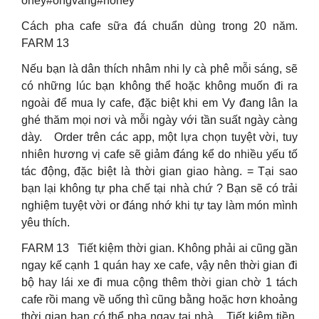
oney#ongvang#honey
Cách pha cafe sữa đá chuẩn dùng trong 20 năm.
FARM 13
Nếu bạn là dân thích nhâm nhi ly cà phê mỗi sáng, sẽ
có những lúc bạn không thể hoặc không muốn đi ra
ngoài để mua ly cafe, đặc biệt khi em Vy đang lân la
ghé thăm mọi nơi và mỗi ngày với tần suất ngày càng
dày. Order trên các app, một lựa chọn tuyệt vời, tuy
nhiên hương vị cafe sẽ giảm đáng kể do nhiều yếu tố
tác động, đặc biệt là thời gian giao hàng. = Tại sao
bạn lại không tự pha chế tại nhà chứ ? Bạn sẽ có trải
nghiệm tuyệt vời or đáng nhớ khi tự tay làm món mình
yêu thích.
FARM 13 Tiết kiệm thời gian. Không phải ai cũng gần
ngay kế cạnh 1 quán hay xe cafe, vậy nên thời gian đi
bộ hay lái xe đi mua cộng thêm thời gian chờ 1 tách
cafe rồi mang về uống thì cũng bằng hoặc hơn khoảng
thời gian bạn có thể pha ngay tại nhà. Tiết kiệm tiền,