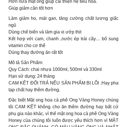
Hơn nữa mật ong giúp cải thiện hệ tiêu hoá.
Giúp giảm cân tốt hơn
Làm giảm ho, mát gan, tăng cường chất lượng giấc
ngủ
Dùng chế biến và làm gia vị ướp thịt
Kết hợp với cam, chanh ,nước ép trái cây… bổ sung
vitamin cho cơ thể
Dùng thay đường ăn rất tốt
Mô tả Sản Phẩm:
Quy Cách: chai nhựa 1000ml, 500ml và 330ml
Hạn sử dụng: 24 tháng
CAM KẾT ĐỔI TRẢ NẾU SẢN PHẨM BỊ LỖI .Hay pha
tạp chất hay thêm đường.
Đặc biệt Mật ong hoa cà phê Ong Vàng Honey chúng
tôi CAM KẾT không cho ăn thêm đường hay bất cứ
phụ gia nào khác, vì thế mật ong hoa cà phê Ong Vàng
Honey của chúng tôi luôn được yêu thích hơn vì MẬT