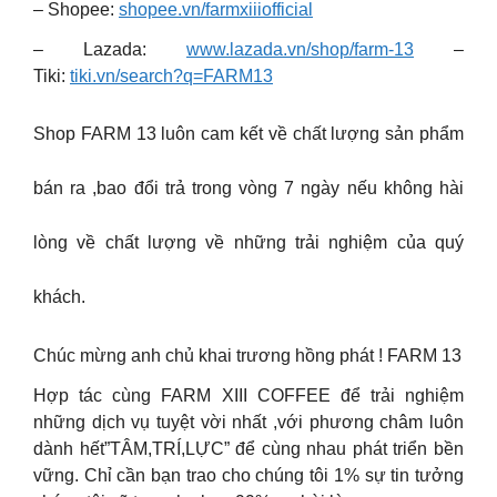
– Shopee:
shopee.vn/farmxiiiofficial
– Lazada:
www.lazada.vn/shop/farm-13
–
Tiki:
tiki.vn/search?q=FARM13
Shop FARM 13 luôn cam kết về chất lượng sản phẩm
bán ra ,bao đổi trả trong vòng 7 ngày nếu không hài
lòng về chất lượng về những trải nghiệm của quý
khách.
Chúc mừng anh chủ khai trương hồng phát ! FARM 13
Hợp tác cùng FARM XIII COFFEE để trải nghiệm
những dịch vụ tuyệt vời nhất ,với phương châm luôn
dành hết”TÂM,TRÍ,LỰC” để cùng nhau phát triển bền
vững. Chỉ cần bạn trao cho chúng tôi 1% sự tin tưởng