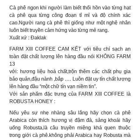
Cà phê ngon khi người làm biết thổi hồn vào từng hạt
cà phê qua từng công đoạn tỉ mỉ và độ chính xác
cao.Người rang cà phê thì giống như một nghệ nhân
luôn biết truyền cảm hứng vào từng mẻ rang.
Xuất xứ : Đaklak
FARM XIII COFFEE CAM KẾT với tiêu chí sạch an
toàn đặt chất lượng lên hàng đầu nói KHÔNG FARM
13
với: hương liệu hoá chất,trộn thêm các chất phụ gia
bảo quản,đậu nành ,bắp …. Luôn đặt uy tín chất lượng
lên hàng đầu “một chữ tín vạn niềm tin”.
Với sản phẩm đặc trưng của FARM XIII COFFEE là
ROBUSTA HONEY :
Nếu yêu sự nhẹ nhàng sâu lắng hãy chọn cà phê
Arabica còn thích hương vị đậm đà, sảng khoái hãy
uống Robusta,là câu truyền miệng khá quen thuộc
trong giới cà phê.không phải Arabica hay Robusta mà