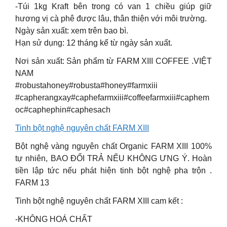
-Túi 1kg Kraft bên trong có van 1 chiều giúp giữ
hương vị cà phê được lâu, thân thiện với môi trường.
Ngày sản xuất: xem trên bao bì.
Hạn sử dụng: 12 tháng kể từ ngày sản xuất.
Nơi sản xuất: Sản phẩm từ FARM XIII COFFEE .VIỆT
NAM
#robustahoney#robusta#honey#farmxiii
#capherangxay#caphefarmxiii#coffeefarmxiii#caphem
oc#caphephin#caphesach
Tinh bột nghệ nguyên chất FARM XIII
Bột nghệ vàng nguyên chất Organic FARM XIII 100%
tự nhiên, BAO ĐỔI TRẢ NẾU KHÔNG ƯNG Ý. Hoàn
tiền lập tức nếu phát hiện tinh bột nghệ pha trộn .
FARM 13
Tinh bột nghệ nguyên chất FARM XIII cam kết :
-KHÔNG HOÁ CHẤT