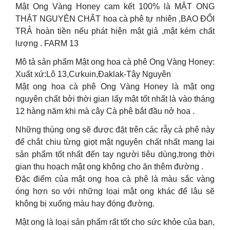
Mật Ong Vàng Honey cam kết 100% là MẬT ONG
THẬT NGUYÊN CHẤT hoa cà phê tự nhiên ,BAO ĐỔI
TRẢ hoàn tiền nếu phát hiện mật giả ,mật kém chất
lượng . FARM 13
Mô tả sản phẩm Mật ong hoa cà phê Ong Vàng Honey:
Xuất xứ:Lô 13,Cưkuin,Đaklak-Tây Nguyên
Mật ong hoa cà phê Ong Vàng Honey là mật ong
nguyên chất bởi thời gian lấy mật tốt nhất là vào tháng
12 hàng năm khi mà cây Cà phê bắt đầu nở hoa .
Những thùng ong sẽ được đặt trên các rẫy cà phê này
để chắt chiu từng giọt mật nguyên chất nhất mang lại
sản phẩm tốt nhất đến tay người tiêu dùng,trong thời
gian thu hoạch mật ong không cho ăn thêm đường .
Đặc điểm của mật ong hoa cà phê là màu sắc vàng
óng hơn so với những loại mật ong khác để lâu sẽ
không bị xuống màu hay đóng đường.
Mật ong là loại sản phẩm rất tốt cho sức khỏe của bạn,