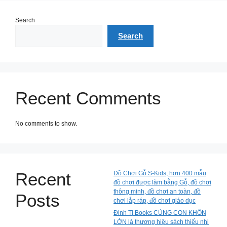
Search
Search
Recent Comments
No comments to show.
Recent
Đồ Chơi Gỗ S-Kids, hơn 400 mẫu
đồ chơi được làm bằng Gỗ, đồ chơi
thông minh, đồ chơi an toàn, đồ
Posts
chơi lắp ráp, đồ chơi giáo dục
Đinh Tị Books CÙNG CON KHÔN
LỚN là thương hiệu sách thiếu nhi