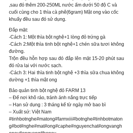
,sau đó thêm 200-250ML nước ấm dưới 50 độ C và
cuối cùng cho 1 thìa cà phê(6gram) Mật ong vào cốc
khuấy đều sau đó sử dụng.
Đắp mặt:
-Cách 1: Một thìa bột nghệ+1 lòng đỏ trứng gà
-Cách 2:Một thìa tinh bột nghệ+1 chén sữa tươi không
đường.
Trộn đều hỗn hợp sau đó đắp lên mặt 15-20 phút sau
đó rửa lại với nước sạch.
-Cách 3: Hai thìa tinh bột nghệ +3 thìa sữa chua không
dường +1 thìa mật ong
Bảo quản tinh bột nghệ đỏ FARM 13
– Để nơi khô ráo, tránh ánh nắng trực tiếp
– Hạn sử dụng : 3 tháng kể từ ngày mở bao bì
– Xuất sứ: Việt Nam
#tinhbotnghe#matong#farmxiii#botnghe#tinhbotmaton
g#bot#nghe#mat#ong#caphe#nguyenchat#ongvangh