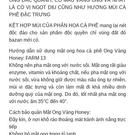
ONG ĐẶC QUÁNH, CÓ MÀU VÀNG ÓNG VÀ NHẤT
LÀ CÓ VỊ NGỌT DỊU CŨNG NHƯ HƯƠNG MÙI CÀ
PHÊ ĐẶC TRƯNG
KẾT HỢP MÙI CỦA PHẤN HOA CÀ PHÊ mang lại nét
độc đáo cho sản phẩm độc quyền chỉ vùng đất đỏ
bazan mới có.
Hướng dẫn sử dụng mật ong hoa cà phê Ong Vàng
Honey: FARM 13
Không nên pha mật ong với nước sôi. Mật ong rất giàu
enzyme, vitamin và khoáng chất, nếu pha mật ong với
nước sôi, vừa không giữ được màu nâu óng tự nhiên,
mùi vị đặc trưng và còn làm mất đi khá nhiều dinh
dưỡng quý của mật ong. Do đó, tốt nhất pha mật ong
với nước ấm 35°C đến 40°.
Cách bảo quản Mật Ong Vàng Honey:
Đậy kín, ở nơi khô ráo thoáng mát tránh ánh nắng trực
tiếp
Không bỏ mật ong trong tủ lạnh.