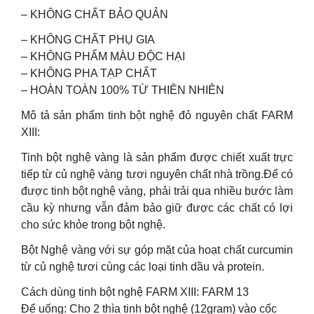
– KHÔNG CHẤT BẢO QUẢN
– KHÔNG CHẤT PHỤ GIA
– KHÔNG PHẨM MÀU ĐỘC HẠI
– KHÔNG PHA TẠP CHẤT
– HOÀN TOÀN 100% TỪ THIÊN NHIÊN
Mô tả sản phẩm tinh bột nghệ đỏ nguyên chất FARM
XIII:
Tinh bột nghệ vàng là sản phẩm được chiết xuất trực
tiếp từ củ nghệ vàng tươi nguyên chất nhà trồng.Để có
được tinh bột nghệ vàng, phải trải qua nhiều bước làm
cầu kỳ nhưng vẫn đảm bảo giữ được các chất có lợi
cho sức khỏe trong bột nghệ.
Bột Nghệ vàng với sự góp mặt của hoạt chất curcumin
từ củ nghệ tươi cùng các loại tinh dầu và protein.
Cách dùng tinh bột nghệ FARM XIII: FARM 13
Để uống: Cho 2 thìa tinh bột nghệ (12gram) vào cốc