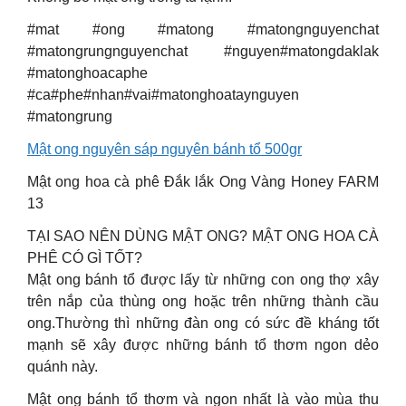
#mat #ong #matong #matongnguyenchat
#matongrungnguyenchat #nguyen#matongdaklak
#matonghoacaphe
#ca#phe#nhan#vai#matonghoataynguyen
#matongrung
Mật ong nguyên sáp nguyên bánh tổ 500gr
Mật ong hoa cà phê Đắk lắk Ong Vàng Honey FARM
13
TẠI SAO NÊN DÙNG MẬT ONG? MẬT ONG HOA CÀ
PHÊ CÓ GÌ TỐT?
Mật ong bánh tổ được lấy từ những con ong thợ xây
trên nắp của thùng ong hoặc trên những thành cầu
ong.Thường thì những đàn ong có sức đề kháng tốt
mạnh sẽ xây được những bánh tổ thơm ngon dẻo
quánh này.
Mật ong bánh tổ thơm và ngon nhất là vào mùa thu