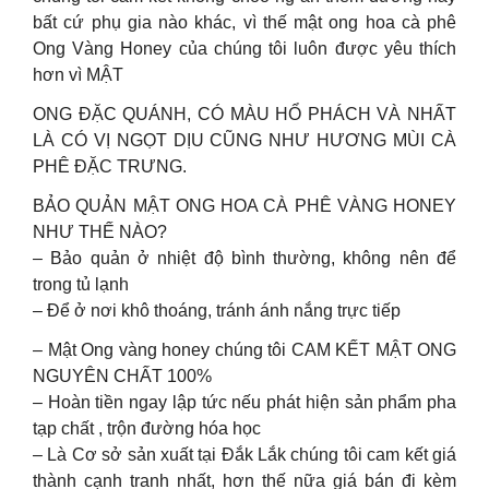
bất cứ phụ gia nào khác, vì thế mật ong hoa cà phê
Ong Vàng Honey của chúng tôi luôn được yêu thích
hơn vì MẬT
ONG ĐẶC QUÁNH, CÓ MÀU HỔ PHÁCH VÀ NHẤT
LÀ CÓ VỊ NGỌT DỊU CŨNG NHƯ HƯƠNG MÙI CÀ
PHÊ ĐẶC TRƯNG.
BẢO QUẢN MẬT ONG HOA CÀ PHÊ VÀNG HONEY
NHƯ THẾ NÀO?
– Bảo quản ở nhiệt độ bình thường, không nên để
trong tủ lạnh
– Để ở nơi khô thoáng, tránh ánh nắng trực tiếp
– Mật Ong vàng honey chúng tôi CAM KẾT MẬT ONG
NGUYÊN CHẤT 100%
– Hoàn tiền ngay lập tức nếu phát hiện sản phẩm pha
tạp chất , trộn đường hóa học
– Là Cơ sở sản xuất tại Đắk Lắk chúng tôi cam kết giá
thành cạnh tranh nhất, hơn thế nữa giá bán đi kèm