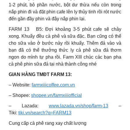
1-2 phút, bỏ phần nước, bột dư thừa nếu còn trong
nắp phin đi và đặt phin cafe lên ly thủy tinh rồi rót nước
đến gần đầy phin và đậy nắp phin lại
.
FARM 13 B5: Đợi khoảng 3-5 phút cafe sẽ chảy
xong. Khuấy đều cà phê và sữa đặc. Bạn cũng có thể
cho sữa vào ở bước này rồi khuấy. Thêm đá vào và
bạn đã có thể thưởng thức ly cà phê sữa đá thơm
ngon do mình tự pha rồi. Farm XIII chúc các bạn pha
cà phê phin sữa đá tại nhà thành công nhé
GIAN HÀNG TMĐT FARM 13:
– Website:
farmxiiicoffee.com.vn
– Shopee:
shopee.vn/farmxiiiofficial
– Lazada:
www.lazada.vn/shop/farm-13
–
Tiki:
tiki.vn/search?q=FARM13
Cung cấp cà phê rang xay chất lượng