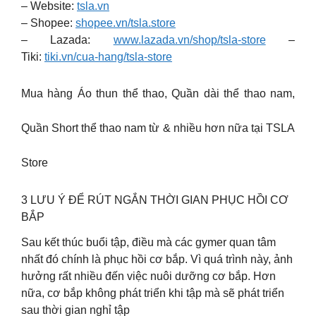
– Website:
tsla.vn
– Shopee:
shopee.vn/tsla.store
– Lazada:
www.lazada.vn/shop/tsla-store
–
Tiki:
tiki.vn/cua-hang/tsla-store
Mua hàng Áo thun thể thao, Quần dài thể thao nam,
Quần Short thể thao nam từ & nhiều hơn nữa tại TSLA
Store
3 LƯU Ý ĐỂ RÚT NGẮN THỜI GIAN PHỤC HỒI CƠ
BẮP
Sau kết thúc buổi tập, điều mà các gymer quan tâm
nhất đó chính là phục hồi cơ bắp. Vì quá trình này, ảnh
hưởng rất nhiều đến việc nuôi dưỡng cơ bắp. Hơn
nữa, cơ bắp không phát triển khi tập mà sẽ phát triển
sau thời gian nghỉ tập