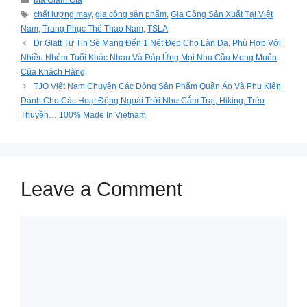
Mã Giảm Giá
Tags
chất lượng may
,
gia công sản phẩm
,
Gia Công Sản Xuất Tại Việt
Nam
,
Trang Phục Thể Thao Nam
,
TSLA
Dr Glatt Tự Tin Sẽ Mang Đến 1 Nét Đẹp Cho Làn Da, Phù Hợp Với
Nhiều Nhóm Tuổi Khác Nhau Và Đáp Ứng Mọi Nhu Cầu Mong Muốn
Của Khách Hàng
TJO Việt Nam Chuyên Các Dòng Sản Phẩm Quần Áo Và Phụ Kiện
Dành Cho Các Hoạt Động Ngoài Trời Như Cắm Trại, Hiking, Trèo
Thuyền… 100% Made In Vietnam
Leave a Comment
Comment