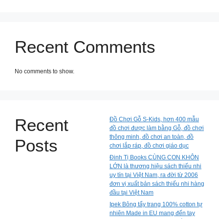
Recent Comments
No comments to show.
Recent
Đồ Chơi Gỗ S-Kids, hơn 400 mẫu
đồ chơi được làm bằng Gỗ, đồ chơi
thông minh, đồ chơi an toàn, đồ
Posts
chơi lắp ráp, đồ chơi giáo dục
Đinh Tị Books CÙNG CON KHÔN
LỚN là thương hiệu sách thiếu nhi
uy tín tại Việt Nam, ra đời từ 2006
đơn vị xuất bản sách thiếu nhi hàng
đầu tại Việt Nam
Ipek Bông tẩy trang 100% cotton tự
nhiên Made in EU mang đến tay