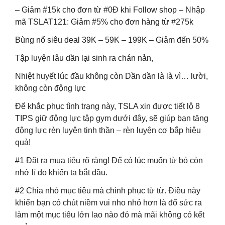
– Giảm #15k cho đơn từ #0Đ khi Follow shop – Nhập
mã TSLAT121: Giảm #5% cho đơn hàng từ #275k
Bùng nổ siêu deal 39K – 59K – 199K – Giảm đến 50%
Tập luyện lâu dần lại sinh ra chán nản,
Nhiệt huyết lúc đầu không còn Dần dần là là vì… lười,
không còn động lực
Để khắc phục tình trạng này, TSLA xin được tiết lộ 8
TIPS giữ động lực tập gym dưới đây, sẽ giúp bạn tăng
động lực rèn luyện tinh thần – rèn luyện cơ bắp hiệu
quả!
#1 Đặt ra mụa tiêu rõ ràng! Để có lúc muốn từ bỏ còn
nhớ lí do khiến ta bắt đầu.
#2 Chia nhỏ mục tiêu mà chinh phục từ từ. Điều này
khiến bạn có chút niềm vui nho nhỏ hơn là đổ sức ra
làm một mục tiêu lớn lao nào đó mà mãi không có kết