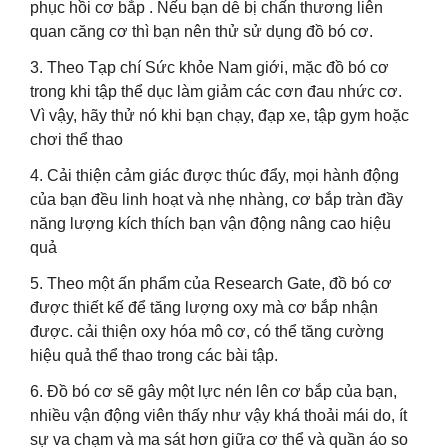
phục hồi cơ bắp . Nếu bạn dễ bị chấn thương liên
quan căng cơ thì bạn nên thử sử dụng đồ bó cơ.
3. Theo Tạp chí Sức khỏe Nam giới, mặc đồ bó cơ
trong khi tập thể dục làm giảm các cơn đau nhức cơ.
Vì vậy, hãy thử nó khi bạn chạy, đạp xe, tập gym hoặc
chơi thể thao
4. Cải thiện cảm giác được thúc đẩy, mọi hành động
của bạn đều linh hoạt và nhẹ nhàng, cơ bắp tràn đầy
năng lượng kích thích bạn vận động nâng cao hiệu
quả
5. Theo một ấn phẩm của Research Gate, đồ bó cơ
được thiết kế để tăng lượng oxy mà cơ bắp nhận
được. cải thiện oxy hóa mô cơ, có thể tăng cường
hiệu quả thể thao trong các bài tập.
6. Đồ bó cơ sẽ gây một lực nén lên cơ bắp của bạn,
nhiều vận động viên thấy như vậy khá thoải mái do, ít
sự va chạm và ma sát hơn giữa cơ thể và quần áo so