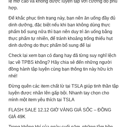
lệ mỡ cao và không được luyện tập với cường độ phù
hợp.
Để khắc phục tình trạng này, bạn nên ăn uống đầy đủ
dinh dưỡng, đặc biệt nếu khi bạn không dùng thực
phẩm bổ sung nữa thì bạn nên duy trì ăn uống bằng
thực phẩm tự nhiên, để tránh khoảng trống thiếu hụt
dinh dưỡng do thực phẩm bổ sung để lại
Check lại xem bạn có đang hay đã từng suy nghĩ lệch
lạc về TPBS không? Hãy chia sẻ đến những người
đồng hành tập luyện cùng bạn thông tin này hữu ích
nhé!
Đừng quên các item chất lừ tại TSLA giúp tinh thần tập
luyện được nhân lên gấp bội. Nhanh tay chọn cho
mình một item yêu thích tại TSLA
FLASH SALE 12.12 GIỜ VÀNG GIÁ SỐC – ĐỒNG
GIÁ 49K
Trong không khí của ngày cuối năm, những tâm hồn