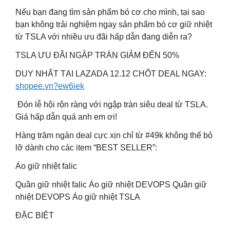
Nếu bạn đang tìm sản phẩm bó cơ cho mình, tại sao
bạn không trải nghiệm ngay sản phẩm bó cơ giữ nhiệt
từ TSLA với nhiều ưu đãi hấp dẫn đang diễn ra?
TSLA ƯU ĐÃI NGẬP TRÀN GIẢM ĐẾN 50%
DUY NHẤT TẠI LAZADA 12.12 CHỐT DEAL NGAY:
shopee.vn?ew6iek
️ Đón lễ hội rộn ràng với ngập tràn siêu deal từ TSLA.
Giá hấp dẫn quá anh em ơi!
Hàng trăm ngàn deal cực xịn chỉ từ #49k không thể bỏ
lỡ dành cho các item “BEST SELLER”:
Áo giữ nhiệt falic
Quần giữ nhiệt falic Áo giữ nhiệt DEVOPS Quần giữ
nhiệt DEVOPS Áo giữ nhiệt TSLA
ĐẶC BIỆT