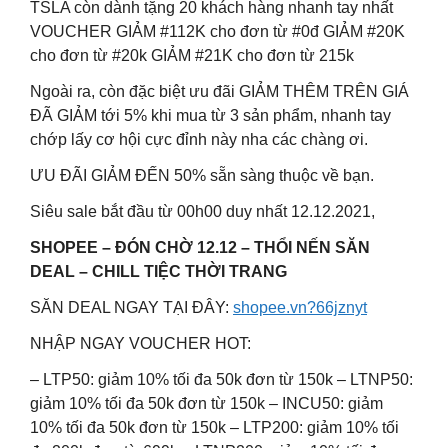
TSLA còn dành tặng 20 khách hàng nhanh tay nhất
VOUCHER GIẢM #112K cho đơn từ #0đ GIẢM #20K
cho đơn từ #20k GIẢM #21K cho đơn từ 215k
Ngoài ra, còn đặc biệt ưu đãi GIẢM THÊM TRÊN GIÁ
ĐÃ GIẢM tới 5% khi mua từ 3 sản phẩm, nhanh tay
chớp lấy cơ hội cực đỉnh này nha các chàng ơi.
ƯU ĐÃI GIẢM ĐẾN 50% sẵn sàng thuộc về bạn.
Siêu sale bắt đầu từ 00h00 duy nhất 12.12.2021,
SHOPEE – ĐÓN CHỜ 12.12 – THỔI NẾN SĂN
DEAL – CHILL TIỆC THỜI TRANG
SĂN DEAL NGAY TẠI ĐÂY:
shopee.vn?66jznyt
NHẬP NGAY VOUCHER HOT:
– LTP50: giảm 10% tối đa 50k đơn từ 150k – LTNP50:
giảm 10% tối đa 50k đơn từ 150k – INCU50: giảm
10% tối đa 50k đơn từ 150k – LTP200: giảm 10% tối