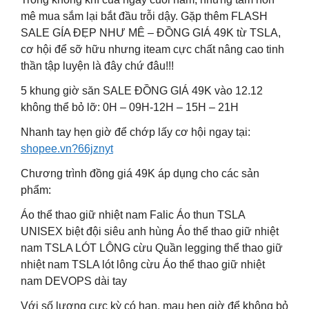
mê mua sắm lại bắt đầu trỗi dậy. Gặp thêm FLASH
SALE GÍA ĐẸP NHƯ MÊ – ĐỒNG GIÁ 49K từ TSLA,
cơ hội để sỡ hữu nhưng iteam cực chất nâng cao tinh
thần tập luyện là đây chứ đâu!!!
5 khung giờ săn SALE ĐỒNG GIÁ 49K vào 12.12
không thể bỏ lỡ: 0H – 09H-12H – 15H – 21H
Nhanh tay hẹn giờ để chớp lấy cơ hội ngay tại:
shopee.vn?66jznyt
Chương trình đồng giá 49K áp dụng cho các sản
phẩm:
Áo thể thao giữ nhiệt nam Falic Áo thun TSLA
UNISEX biệt đội siêu anh hùng Áo thể thao giữ nhiệt
nam TSLA LÓT LÔNG cừu Quần legging thể thao giữ
nhiệt nam TSLA lót lông cừu Áo thể thao giữ nhiệt
nam DEVOPS dài tay
Với số lượng cực kỳ có hạn, mau hẹn giờ để không bỏ