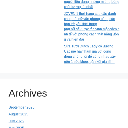
người tiêu dùng những miếng bông
chất lượng tốt nhất
JOVEN 1 thời trang cao cấp dành
cho phái nữ văn phòng cùng các
bạn trẻ yêu thời trang
phụ nữ sẽ được tôn vinh một cách ti
nh tế với phong cách thật năng độn
g và hiện đại
Sữa Tươi Dutch Lady có đường
Các mẹ hãy tham gia với cộng
đồng chúng tôi để cùng nhau xây
nền 1 sức khỏe, gắn kết gia đình
Archives
September 2025
August 2025
July 2025