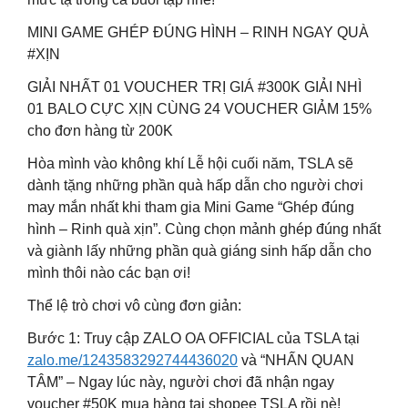
MINI GAME GHÉP ĐÚNG HÌNH – RINH NGAY QUÀ
#XỊN
GIẢI NHẤT 01 VOUCHER TRỊ GIÁ #300K GIẢI NHÌ
01 BALO CỰC XỊN CÙNG 24 VOUCHER GIẢM 15%
cho đơn hàng từ 200K
Hòa mình vào không khí Lễ hội cuối năm, TSLA sẽ
dành tặng những phần quà hấp dẫn cho người chơi
may mắn nhất khi tham gia Mini Game “Ghép đúng
hình – Rinh quà xịn”. Cùng chọn mảnh ghép đúng nhất
và giành lấy những phần quà giáng sinh hấp dẫn cho
mình thôi nào các bạn ơi!
Thể lệ trò chơi vô cùng đơn giản:
Bước 1: Truy cập ZALO OA OFFICIAL của TSLA tại
zalo.me/1243583292744436020
và “NHẤN QUAN
TÂM” – Ngay lúc này, người chơi đã nhận ngay
voucher #50K mua hàng tại shopee TSLA rồi nè!