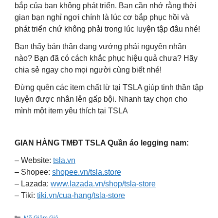
bắp của bạn không phát triển. Bạn cần nhớ rằng thời
gian bạn nghỉ ngơi chính là lúc cơ bắp phục hồi và
phát triển chứ không phải trong lúc luyện tập đâu nhé!
Bạn thấy bản thân đang vướng phải nguyên nhân
nào? Bạn đã có cách khắc phục hiệu quả chưa? Hãy
chia sẻ ngay cho mọi người cùng biết nhé!
Đừng quên các item chất lừ tại TSLA giúp tinh thần tập
luyện được nhân lên gấp bội. Nhanh tay chọn cho
mình một item yêu thích tại TSLA
GIAN HÀNG TMĐT TSLA Quần áo legging nam:
– Website:
tsla.vn
– Shopee:
shopee.vn/tsla.store
– Lazada:
www.lazada.vn/shop/tsla-store
– Tiki:
tiki.vn/cua-hang/tsla-store
Categories