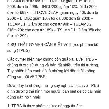
đa 200k đơn từ 699k – LTNP200: giảm 10% tối đa
200k đơn từ 699k – INCU200: giảm 10% tối đa 200k
đơn từ 699k – LTLOVEDEAR: giảm ngay 40k đơn từ
250k – LTDIA: giảm 10% tối đa 30k đơn từ 200k –
TSLAMD1: Giảm 8k cho đơn từ 99k – TSLAMD2:
Giảm 20k cho đơn từ 189k – TSLAMD1: Giảm 35k cho
đơn từ 299k
4 SỰ THẬT GYMER CẦN BIẾT Về thựcc phẩmm bổ
sung (TPBS)
Các gymer hiện nay không còn quá xa lạ về TPBS –
chúng được sử dụng và bán rất nhiều trên thị trường.
Tuy nhiên bên cạnh đó là những lời đồn thổi không
đúng sự thật về TPBS.
Dưới đây là những những suy nghi sai lệch về TPBS
dinh dưỡng thể hình mọi người cần biết để có cái nhìn
đúng đắn hơn nhé!
1. TPBS là thực phẩm chứcc năngg/ thuốcc