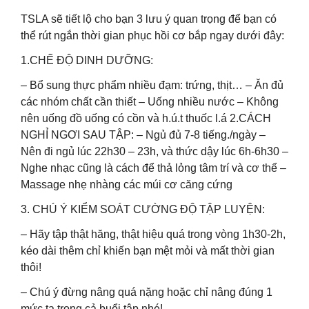
TSLA sẽ tiết lộ cho bạn 3 lưu ý quan trọng để bạn có
thể rút ngắn thời gian phục hồi cơ bắp ngay dưới đây:
1.CHẾ ĐỘ DINH DƯỠNG:
– Bổ sung thực phẩm nhiều đạm: trứng, thịt… – Ăn đủ
các nhóm chất cần thiết – Uống nhiều nước – Không
nên uống đồ uống có cồn và h.ú.t thuốc l.á 2.CÁCH
NGHỈ NGƠI SAU TẬP: – Ngủ đủ 7-8 tiếng./ngày –
Nên đi ngủ lúc 22h30 – 23h, và thức dậy lúc 6h-6h30 –
Nghe nhạc cũng là cách để thả lỏng tâm trí và cơ thể –
Massage nhẹ nhàng các múi cơ căng cứng
3. CHÚ Ý KIỂM SOÁT CƯỜNG ĐỘ TẬP LUYỆN:
– Hãy tập thật hăng, thật hiệu quá trong vòng 1h30-2h,
kéo dài thêm chỉ khiến bạn mệt mỏi và mất thời gian
thôi!
– Chú ý đừng nâng quá nặng hoặc chỉ nâng đúng 1
mức tạ trong cả buổi tập nhé!