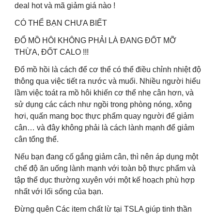
deal hot và mã giảm giá nào !
CÓ THỂ BẠN CHƯA BIẾT
ĐỔ MỒ HÔI KHÔNG PHẢI LÀ ĐANG ĐỐT MỠ
THỪA, ĐỐT CALO !!!
Đổ mồ hồi là cách để cơ thể có thể điều chỉnh nhiệt độ
thông qua việc tiết ra nước và muối. Nhiều người hiểu
lầm việc toát ra mồ hôi khiến cơ thể nhẹ cân hơn, và
sử dụng các cách như ngồi trong phòng nóng, xông
hơi, quấn mang bọc thực phẩm quay người để giảm
cân… và đây không phải là cách lành mạnh để giảm
cân tổng thể.
Nếu bạn đang cố gắng giảm cân, thì nên áp dụng một
chế độ ăn uống lành mạnh với toàn bộ thực phẩm và
tập thể dục thường xuyên với một kế hoạch phù hợp
nhất với lối sống của bạn.
Đừng quên Các item chất lừ tại TSLA giúp tinh thần