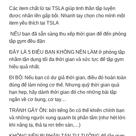
Các item chất lừ tại TSLA giúp tinh thần tập luyện
được nhân lên gấp bội. Nhanh tay chọn cho mình một
item yêu thích tại TSLA
️ NẾU bạn đã sẵn sàng thu xếp thời gian để đến phòng
tập gym đều đặn
ĐÂY LÀ 5 ĐIỀU BẠN KHÔNG NÊN LÀM ở phòng tập
nhằm tận dụng tối đa thời gian và sức lực để tập gym
hiệu quả nhất.
ĐI BỘ: Nếu bạn có dư giả thời gian, điều đó hoàn toàn
đúng để làm nóng cơ thể. Nhưng quỹ thời gian quá
hạn hẹp, hãy dành thời gian đó cho những bài tập
ngắn về cơ bụng, cơ tay…
TRÁNH GÂY ỒN: bởi tiếng ồn có thể khiến chính bạn
và những người xung quanh bị phân tâm (như hét lớn
khi nâng tạ, thả tạ rơi trên sàn,…)
KHÔNG NÊN BỊ PHÂN TÁN TƯ TƯỞNG để tập gym