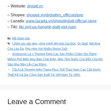
– Website:
drglatt.vn
– Shopee:
shopee.vn/drglattvn_officialstore
– Lazada:
www.lazada.vn/shop/drglatt-official-store
– Tiki:
tiki.vn/cua-hang/dr-glatt-viet-nam
Categories
Mã Giảm Giá
Tags
Chăm sóc sắc đẹp
,
công nghệ đột phá của Đức
,
Dr Glatt
,
Nét Đẹp
Cho Làn Da
,
Phù Hợp Với Nhiều Nhóm Tuổi
Smilesonic Là 1 Thương Hiệu Các Sản Phẩm Chăm Sóc Răng
Miệng Phổ Biến Như Bàn Chải Điện, Máy Tăm Nước Cho Đến Chuyên
Sâu Như Máy Lấy Cao Răng.
TSLA Là Thương Hiệu Trang Phục Thể Thao Nam Cao Cấp Được
Thiết Kế Và Gia Công Sản Xuất Tại Việt Nam Từ 1992.
Leave a Comment