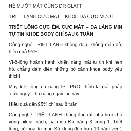
HÈ MƯỚT MÁT CÙNG DR GLATT
TRIỆT LẠNH CỰC MÁT – KHOE DA CỰC MƯỚT
TRIỆT LÔNG CỰC ÊM, CỰC MÁT – DA LÁNG MỊN
TỰ TIN KHOE BODY CHỈ SAU 8 TUẦN
Công nghệ TRIỆT LẠNH không đau, không mẩn đỏ,
hiệu quả 95%
Vi-ô-lông hoành hành khiến nàng mất tự tin khi hẹn
hò, chẳng dám diện những bộ cánh khoe body yêu
thích!
Máy triệt lông đa năng IPL PRO chính là giải pháp
“cứu nguy” cho nàng ngay lúc này:
Hiệu quả đến 95% chỉ sau 8 tuần
Công nghệ TRIỆT LẠNH không đau rát, phù hợp cho
vùng bikini, nách, ria mép Đa năng 3 trong 1: Triệt
lông, trẻ hoá, trị mụn Sử dụng đến hơn 10 năm với 1