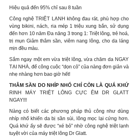
Hiệu quả đến 95% chỉ sau 8 tuần
Công nghệ TRIỆT LẠNH không đau rát, phù hợp cho
vùng bikini, nách, ria mép 1 triệu xung bắn, sử dụng
đến hơn 10 năm Đa năng 3 trong 1: Triệt lông, trẻ hoá,
trị mụn Giảm thâm sần, viêm nang lông, cho da láng
mịn đều màu.
Sắm ngay một em vừa triệt lông, vừa chăm da NGAY
TẠI NHÀ, để công cuộc “dọn cỏ” của nàng đơn giản và
nhẹ nhàng hơn bao giờ hết!
THÂM SẦN DO NHÍP NHỔ CHỈ CÒN LÀ QUÁ KHỨ
RINH MÁY TRIỆT LÔNG CỰC ÊM DR GLATT
NGAY!!!
Nàng có biết các phương pháp thủ công như dùng
nhíp nhổ khiến da bị sần sùi, lông mọc lại cứng hơn.
Quá khứ ấy sẽ được “xé bỏ” nhờ công nghệ triệt lạnh
tuyệt vời của máy triệt lông Dr Glatt.