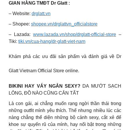
GIAN HÀNG TMĐT Dr Glatt :
– Website:
drglatt.vn
– Shopee:
shopee.vn/drglattvn_officialstore
– Lazada:
www.lazada.vn/shop/drglatt-official-store
–
Tiki:
tiki.vn/cua-hang/dr-glatt-viet-nam
Khám phá các ưu đãi sản phẩm và đánh giá về Dr
Glatt Vietnam Official Store online.
BIKINI HAY VÁY NGẮN SEXY?
DA MƯỚT SẠCH
LÔNG, ĐỒ NÀO CŨNG CÂN TẤT
Là con gái, ai chẳng muốn rạng ngời thần thái trong
những outfit mình yêu thích. Thế nhưng nhiều lúc các
nàng chẳng thể diện những bộ cánh sexy, cắt xẻ để
khoe sự quyến rũ của mình, hay nổi bật trong những