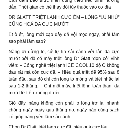
Cần đảm bảo thực hiện đúng theo liệu trình hướng
dẫn. Thời gian có thể thay đổi tùy thuộc vào cơ địa
DR GLATT TRIỆT LẠNH CỰC ÊM – LÔNG “LÚ NHÚ”
CŨNG HOÁ DA CỰC MƯỚT
Ét ô ét, lông mới cạo đây đã vội mọc ngay, phải làm
sao phải làm sao?
Nàng ơi đừng lo, cứ tự tin sải cánh với làn da cực
mướt bởi đã có máy triệt lông Dr Glatt “dọn cỏ” vĩnh
viễn: – Công nghệ triệt lạnh ICE COOL 10 độ C không
đau rát mà còn cực đã. – Hiệu quả triệt để 95% sau 8
tuần đầu, sau đó chỉ còn long tơ mỏng và triệt nhắc lại
sau 1-2 tháng. – Chỉ một máy, triệt lông toàn thân, da
mướt từ trên xuống dưới.
Giờ đây, nàng không còn phải lo lông trở lại nhanh
chóng ngày ngày qua tháng nọ, ngày nào cũng sạch
cỏ giúp nàng yên tâm sải cánh.
Chọn Dr Glatt, triệt lạnh cực đã, hiệu quả cực lâu!