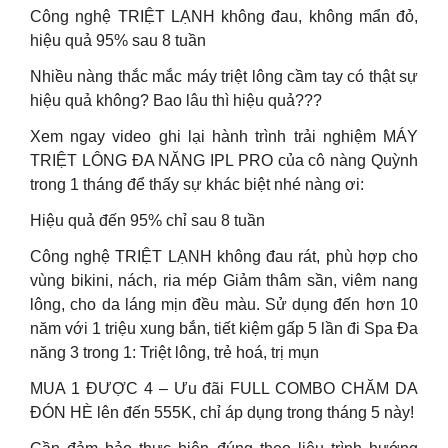
Công nghệ TRIỆT LẠNH không đau, không mẩn đỏ,
hiệu quả 95% sau 8 tuần
Nhiều nàng thắc mắc máy triệt lông cầm tay có thật sự
hiệu quả không? Bao lâu thì hiệu quả???
Xem ngay video ghi lại hành trình trải nghiệm MÁY
TRIỆT LÔNG ĐA NĂNG IPL PRO của cô nàng Quỳnh
trong 1 tháng để thấy sự khác biệt nhé nàng ơi:
Hiệu quả đến 95% chỉ sau 8 tuần
Công nghệ TRIỆT LẠNH không đau rát, phù hợp cho
vùng bikini, nách, ria mép Giảm thâm sần, viêm nang
lông, cho da láng mịn đều màu. Sử dụng đến hơn 10
năm với 1 triệu xung bắn, tiết kiệm gấp 5 lần đi Spa Đa
năng 3 trong 1: Triệt lông, trẻ hoá, trị mụn
MUA 1 ĐƯỢC 4 – Ưu đãi FULL COMBO CHĂM DA
ĐÓN HÈ lên đến 555K, chỉ áp dụng trong tháng 5 này!