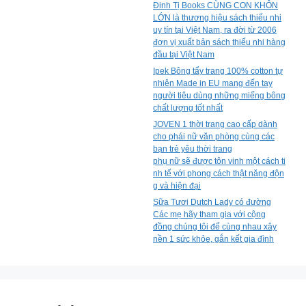
Đinh Tị Books CÙNG CON KHÔN
LỚN là thương hiệu sách thiếu nhi
uy tín tại Việt Nam, ra đời từ 2006
đơn vị xuất bản sách thiếu nhi hàng
đầu tại Việt Nam
Ipek Bông tẩy trang 100% cotton tự
nhiên Made in EU mang đến tay
người tiêu dùng những miếng bông
chất lượng tốt nhất
JOVEN 1 thời trang cao cấp dành
cho phái nữ văn phòng cùng các
bạn trẻ yêu thời trang
phụ nữ sẽ được tôn vinh một cách ti
nh tế với phong cách thật năng độn
g và hiện đại
Sữa Tươi Dutch Lady có đường
Các mẹ hãy tham gia với cộng
đồng chúng tôi để cùng nhau xây
nền 1 sức khỏe, gắn kết gia đình