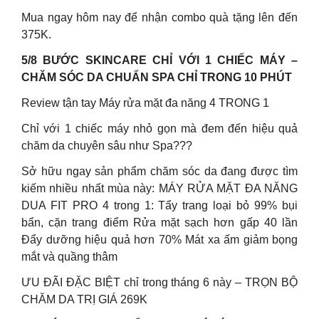
Mua ngay hôm nay để nhận combo quà tặng lên đến
375K.
5/8 BƯỚC SKINCARE CHỈ VỚI 1 CHIẾC MÁY –
CHĂM SÓC DA CHUẨN SPA CHỈ TRONG 10 PHÚT
Review tận tay Máy rửa mặt đa năng 4 TRONG 1
Chỉ với 1 chiếc máy nhỏ gọn mà đem đến hiệu quả
chăm da chuyên sâu như Spa???
Sở hữu ngay sản phẩm chăm sóc da đang được tìm
kiếm nhiều nhất mùa này: MÁY RỬA MẶT ĐA NĂNG
DUA FIT PRO 4 trong 1: Tẩy trang loại bỏ 99% bụi
bẩn, cặn trang điểm Rửa mặt sạch hơn gấp 40 lần
Đẩy dưỡng hiệu quả hơn 70% Mát xa ấm giảm bọng
mắt và quầng thâm
ƯU ĐÃI ĐẶC BIỆT chỉ trong tháng 6 này – TRỌN BỘ
CHĂM DA TRỊ GIÁ 269K