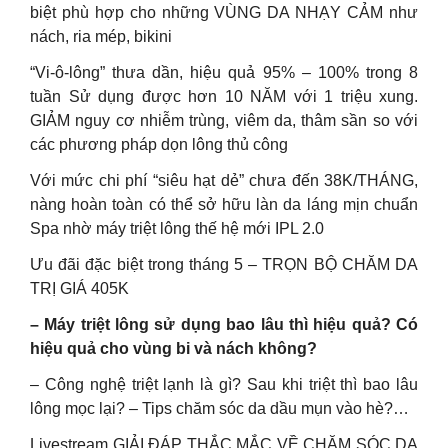
biệt phù hợp cho những VÙNG DA NHẠY CẢM như
nách, ria mép, bikini
“Vi-ô-lông” thưa dần, hiệu quả 95% – 100% trong 8
tuần Sử dụng được hơn 10 NĂM với 1 triệu xung.
GIẢM nguy cơ nhiễm trùng, viêm da, thâm sần so với
các phương pháp dọn lông thủ công
Với mức chi phí “siêu hạt dẻ” chưa đến 38K/THÁNG,
nàng hoàn toàn có thể sở hữu làn da láng mịn chuẩn
Spa nhờ máy triệt lông thế hệ mới IPL 2.0
Ưu đãi đặc biệt trong tháng 5 – TRỌN BỘ CHĂM DA
TRỊ GIÁ 405K
– Máy triệt lông sử dụng bao lâu thì hiệu quả? Có
hiệu quả cho vùng bi và nách không?
– Công nghệ triệt lạnh là gì? Sau khi triệt thì bao lâu
lông mọc lại? – Tips chăm sóc da dầu mụn vào hè?…
Livestream GIẢI ĐÁP THẮC MẮC VỀ CHĂM SÓC DA