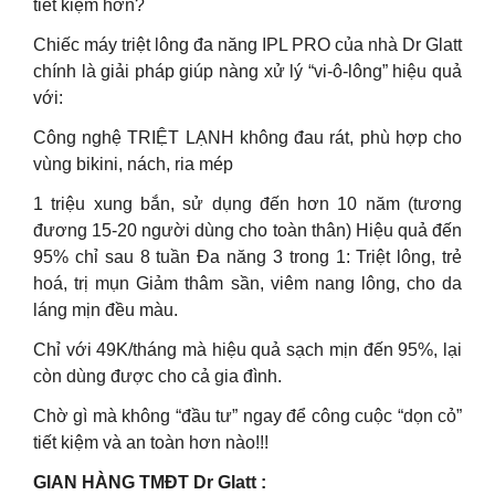
tiết kiệm hơn?
Chiếc máy triệt lông đa năng IPL PRO của nhà Dr Glatt
chính là giải pháp giúp nàng xử lý “vi-ô-lông” hiệu quả
với:
Công nghệ TRIỆT LẠNH không đau rát, phù hợp cho
vùng bikini, nách, ria mép
1 triệu xung bắn, sử dụng đến hơn 10 năm (tương
đương 15-20 người dùng cho toàn thân) Hiệu quả đến
95% chỉ sau 8 tuần Đa năng 3 trong 1: Triệt lông, trẻ
hoá, trị mụn Giảm thâm sần, viêm nang lông, cho da
láng mịn đều màu.
Chỉ với 49K/tháng mà hiệu quả sạch mịn đến 95%, lại
còn dùng được cho cả gia đình.
Chờ gì mà không “đầu tư” ngay để công cuộc “dọn cỏ”
tiết kiệm và an toàn hơn nào!!!
GIAN HÀNG TMĐT Dr Glatt :