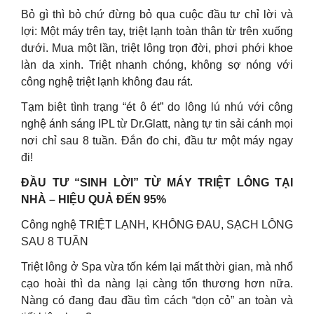
Bỏ gì thì bỏ chứ đừng bỏ qua cuộc đầu tư chỉ lời và
lợi: Một máy trên tay, triệt lạnh toàn thân từ trên xuống
dưới. Mua một lần, triệt lông trọn đời, phơi phới khoe
làn da xinh. Triệt nhanh chóng, không sợ nóng với
công nghệ triệt lạnh không đau rát.
Tạm biệt tình trạng “ét ô ét” do lông lú nhú với công
nghệ ánh sáng IPL từ Dr.Glatt, nàng tự tin sải cánh mọi
nơi chỉ sau 8 tuần. Đắn đo chi, đầu tư một máy ngay
đi!
ĐẦU TƯ “SINH LỜI” TỪ MÁY TRIỆT LÔNG TẠI
NHÀ – HIỆU QUẢ ĐẾN 95%
Công nghệ TRIỆT LẠNH, KHÔNG ĐAU, SẠCH LÔNG
SAU 8 TUẦN
Triệt lông ở Spa vừa tốn kém lại mất thời gian, mà nhổ
cạo hoài thì da nàng lại càng tổn thương hơn nữa.
Nàng có đang đau đầu tìm cách “dọn cỏ” an toàn và