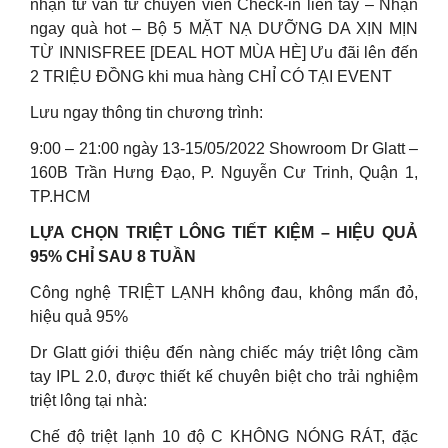
nhận tư vấn từ chuyên viên Check-in liền tay – Nhận
ngay quà hot – Bộ 5 MẶT NẠ DƯỠNG DA XỊN MỊN
TỪ INNISFREE [DEAL HOT MÙA HÈ] Ưu đãi lên đến
2 TRIỆU ĐỒNG khi mua hàng CHỈ CÓ TẠI EVENT
Lưu ngay thông tin chương trình:
9:00 – 21:00 ngày 13-15/05/2022 Showroom Dr Glatt –
160B Trần Hưng Đạo, P. Nguyễn Cư Trinh, Quận 1,
TP.HCM
LỰA CHỌN TRIỆT LÔNG TIẾT KIỆM – HIỆU QUẢ
95% CHỈ SAU 8 TUẦN
Công nghệ TRIỆT LẠNH không đau, không mẩn đỏ,
hiệu quả 95%
Dr Glatt giới thiệu đến nàng chiếc máy triệt lông cầm
tay IPL 2.0, được thiết kế chuyên biệt cho trải nghiệm
triệt lông tại nhà:
Chế độ triệt lạnh 10 độ C KHÔNG NÓNG RÁT, đặc