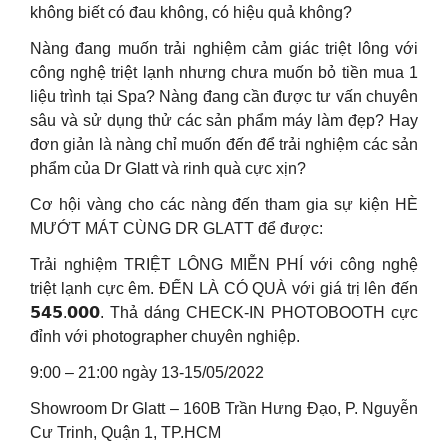
không biết có đau không, có hiệu quả không?
Nàng đang muốn trải nghiệm cảm giác triệt lông với
công nghệ triệt lạnh nhưng chưa muốn bỏ tiền mua 1
liệu trình tại Spa? Nàng đang cần được tư vấn chuyên
sâu và sử dụng thử các sản phẩm máy làm đẹp? Hay
đơn giản là nàng chỉ muốn đến để trải nghiệm các sản
phẩm của Dr Glatt và rinh quà cực xịn?
Cơ hội vàng cho các nàng đến tham gia sự kiện HÈ
MƯỚT MÁT CÙNG DR GLATT để được:
Trải nghiệm TRIỆT LÔNG MIỄN PHÍ với công nghệ
triệt lạnh cực êm. ĐẾN LÀ CÓ QUÀ với giá trị lên đến
𝟱𝟰𝟱.𝟬𝟬𝟬. Thả dáng CHECK-IN PHOTOBOOTH cực
đỉnh với photographer chuyên nghiệp.
9:00 – 21:00 ngày 13-15/05/2022
Showroom Dr Glatt – 160B Trần Hưng Đạo, P. Nguyễn
Cư Trinh, Quận 1, TP.HCM