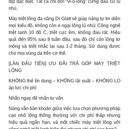
dịp đặc biệt. Tất cả chỉ bởi “vi-ô-lông” cứng đầu cứ lú
nhú.
Máy triệt lông đa năng Dr Glatt sẽ giúp nàng tự tin diện
mọi kiểu đồ, không còn e ngại lông lú nhú: Công nghệ
triệt lạnh 10 độ C, triệt cực êm, không đau rát. Hiệu
quả đến 95% sau 8 tuần đầu, sau đó chỉ còn lông tơ
mỏng và triệt nhắc lại sau 1-2 tháng. Sử dụng được
cho mọi vùng da trên cơ thể.
[LẦN ĐẦU TIÊN] ƯU ĐÃI TRẢ GÓP MÁY TRIỆT
LÔNG
KHÔNG thẻ tín dụng – KHÔNG lãi suất – KHÔNG LO
áp lực chi phí
Nhắn ngay để nhận tư vấn
Nàng vẫn băn khoăn giữa việc lựa chọn phương pháp
cạo nhổ lông thông thường với chi phí thấp nhưng
hiệu quả ngắn hạn, và một chiếc máy triệt lông với