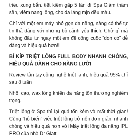
triệu xung bắn, tiết kiệm gấp 5 lần đi Spa Giảm thâm
sần, viêm nang lông, cho da láng mịn đều màu.
Chỉ với một em máy nhỏ gọn đa năng, nàng có thể tự
tin thả dáng với những bộ cánh yêu thích. Chờ gì mà
không đầu tư ngay một em để công cuộc “dọn cỏ” dễ
dàng và hiệu quả hơn!!!
BÍ KÍP TRIỆT LÔNG FULL BODY NHANH CHÓNG,
HIỆU QUẢ DÀNH CHO NÀNG LƯỜI
Review tận tay công nghệ triệt lạnh, hiệu quả 95% chỉ
sau 8 tuần
Nhổ, cạo, wax lông khiến da nàng tổn thương nghiêm
trọng.
Triệt lông ở Spa thì lại quá tốn kém và mất thời gian!
Cùng “hô biến” việc triệt lông trở nên đơn giản, nhanh
chóng và hiệu quả hơn với Máy triệt lông đa năng IPL
PRO của nhà Dr Glatt