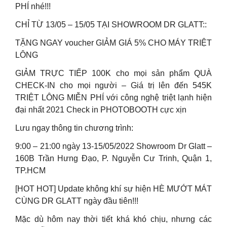
PHÍ nhé!!!
CHỈ TỪ 13/05 – 15/05 TẠI SHOWROOM DR GLATT::
TẶNG NGAY voucher GIẢM GIÁ 5% CHO MÁY TRIỆT
LÔNG
GIẢM TRỰC TIẾP 100K cho mọi sản phẩm QUÀ
CHECK-IN cho mọi người – Giá trị lên đến 545K
TRIỆT LÔNG MIỄN PHÍ với công nghệ triệt lạnh hiện
đại nhất 2021 Check in PHOTOBOOTH cực xịn
Lưu ngay thông tin chương trình:
9:00 – 21:00 ngày 13-15/05/2022 Showroom Dr Glatt –
160B Trần Hưng Đạo, P. Nguyễn Cư Trinh, Quận 1,
TP.HCM
[HOT HOT] Update không khí sự hiện HÈ MƯỚT MÁT
CÙNG DR GLATT ngày đầu tiên!!!
Mặc dù hôm nay thời tiết khá khó chịu, nhưng các