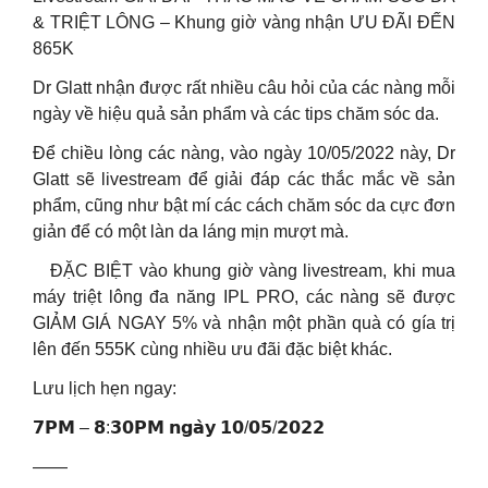
& TRIỆT LÔNG – Khung giờ vàng nhận ƯU ĐÃI ĐẾN
865K
Dr Glatt nhận được rất nhiều câu hỏi của các nàng mỗi
ngày về hiệu quả sản phẩm và các tips chăm sóc da.
Để chiều lòng các nàng, vào ngày 10/05/2022 này, Dr
Glatt sẽ livestream để giải đáp các thắc mắc về sản
phẩm, cũng như bật mí các cách chăm sóc da cực đơn
giản để có một làn da láng mịn mượt mà.
️ ️ ️ ĐẶC BIỆT vào khung giờ vàng livestream, khi mua
máy triệt lông đa năng IPL PRO, các nàng sẽ được
GIẢM GIÁ NGAY 5% và nhận một phần quà có gía trị
lên đến 555K cùng nhiều ưu đãi đặc biệt khác.
Lưu lịch hẹn ngay:
𝟳𝗣𝗠 – 𝟴:𝟯𝟬𝗣𝗠 𝗻𝗴𝗮̀𝘆 𝟭𝟬/𝟬𝟱/𝟮𝟬𝟮𝟮
——