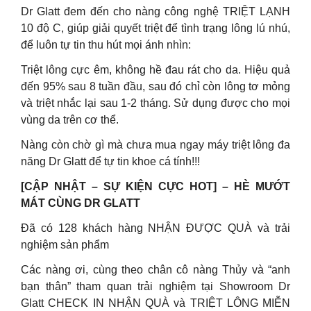
Dr Glatt đem đến cho nàng công nghệ TRIỆT LẠNH
10 độ C, giúp giải quyết triệt để tình trạng lông lú nhú,
để luôn tự tin thu hút mọi ánh nhìn:
Triệt lông cực êm, không hề đau rát cho da. Hiệu quả
đến 95% sau 8 tuần đầu, sau đó chỉ còn lông tơ mỏng
và triệt nhắc lại sau 1-2 tháng. Sử dụng được cho mọi
vùng da trên cơ thể.
Nàng còn chờ gì mà chưa mua ngay máy triệt lông đa
năng Dr Glatt để tự tin khoe cá tính!!!
[CẬP NHẬT – SỰ KIỆN CỰC HOT] – HÈ MƯỚT
MÁT CÙNG DR GLATT
Đã có 128 khách hàng NHẬN ĐƯỢC QUÀ và trải
nghiệm sản phẩm
Các nàng ơi, cùng theo chân cô nàng Thủy và “anh
bạn thân” tham quan trải nghiệm tại Showroom Dr
Glatt CHECK IN NHẬN QUÀ và TRIỆT LÔNG MIỄN