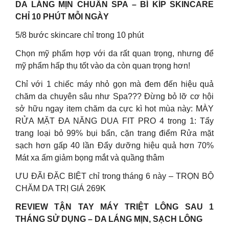
DA LÁNG MỊN CHUẨN SPA – BÍ KÍP SKINCARE
CHỈ 10 PHÚT MỖI NGÀY
5/8 bước skincare chỉ trong 10 phút
Chọn mỹ phẩm hợp với da rất quan trọng, nhưng để
mỹ phẩm hấp thụ tốt vào da còn quan trọng hơn!
Chỉ với 1 chiếc máy nhỏ gọn mà đem đến hiệu quả
chăm da chuyên sâu như Spa??? Đừng bỏ lỡ cơ hội
sở hữu ngay item chăm da cực kì hot mùa này: MÀY
RỬA MẶT ĐA NĂNG DUA FIT PRO 4 trong 1: Tẩy
trang loại bỏ 99% bụi bẩn, cặn trang điểm Rửa mặt
sạch hơn gấp 40 lần Đẩy dưỡng hiệu quả hơn 70%
Mát xa ấm giảm bọng mắt và quầng thâm
ƯU ĐÃI ĐẶC BIỆT chỉ trong tháng 6 này – TRỌN BỘ
CHĂM DA TRỊ GIÁ 269K
REVIEW TẬN TAY MÁY TRIỆT LÔNG SAU 1
THÁNG SỬ DỤNG – DA LÁNG MỊN, SẠCH LÔNG