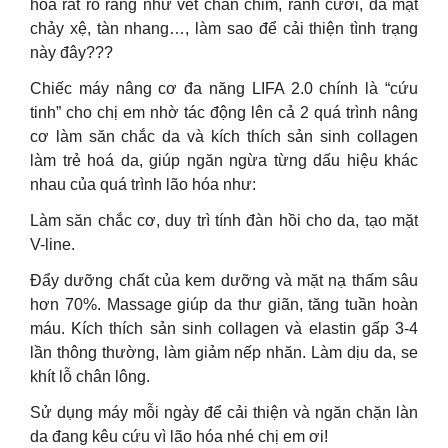
hóa rất rõ ràng như vết chân chim, rãnh cười, da mặt
chảy xệ, tàn nhang…, làm sao để cải thiện tình trạng
này đây???
Chiếc máy nâng cơ đa năng LIFA 2.0 chính là “cứu
tinh” cho chị em nhờ tác động lên cả 2 quá trình nâng
cơ làm săn chắc da và kích thích sản sinh collagen
làm trẻ hoá da, giúp ngăn ngừa từng dấu hiệu khác
nhau của quá trình lão hóa như:
Làm săn chắc cơ, duy trì tính đàn hồi cho da, tạo mặt
V-line.
Đẩy dưỡng chất của kem dưỡng và mặt nạ thấm sâu
hơn 70%. Massage giúp da thư giãn, tăng tuần hoàn
máu. Kích thích sản sinh collagen và elastin gấp 3-4
lần thông thường, làm giảm nếp nhăn. Làm dịu da, se
khít lỗ chân lông.
Sử dụng máy mỗi ngày để cải thiện và ngăn chặn làn
da đang kêu cứu vì lão hóa nhé chị em ơi!