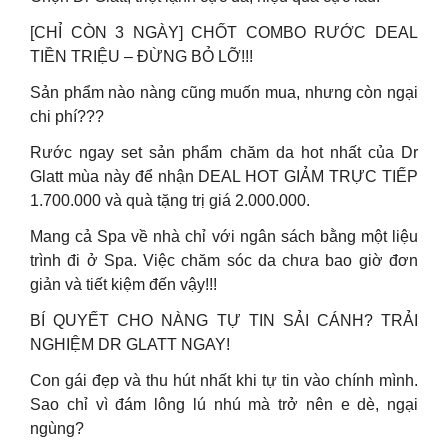
[CHỈ CÒN 3 NGÀY] CHỐT COMBO RƯỚC DEAL
TIỀN TRIỆU – ĐỪNG BỎ LỠ!!!
Sản phẩm nào nàng cũng muốn mua, nhưng còn ngại
chi phí???
Rước ngay set sản phẩm chăm da hot nhất của Dr
Glatt mùa này để nhận DEAL HOT GIẢM TRỰC TIẾP
1.700.000 và quà tặng trị giá 2.000.000.
Mang cả Spa về nhà chỉ với ngân sách bằng một liệu
trình đi ở Spa. Việc chăm sóc da chưa bao giờ đơn
giản và tiết kiệm đến vậy!!!
BÍ QUYẾT CHO NÀNG TỰ TIN SẢI CÁNH? TRẢI
NGHIỆM DR GLATT NGAY!
Con gái đẹp và thu hút nhất khi tự tin vào chính mình.
Sao chỉ vì đám lông lú nhú mà trở nên e dè, ngại
ngùng?