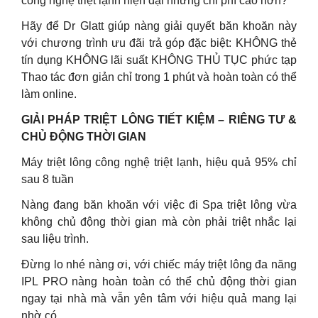
công nghệ triệt lạnh hiện đại nhưng chi phí cao hơn?
Hãy để Dr Glatt giúp nàng giải quyết băn khoăn này
với chương trình ưu đãi trả góp đặc biệt: KHÔNG thẻ
tín dụng KHÔNG lãi suất KHÔNG THỦ TỤC phức tạp
Thao tác đơn giản chỉ trong 1 phút và hoàn toàn có thể
làm online.
GIẢI PHÁP TRIỆT LÔNG TIẾT KIỆM – RIÊNG TƯ &
CHỦ ĐỘNG THỜI GIAN
Máy triệt lông công nghệ triệt lạnh, hiệu quả 95% chỉ
sau 8 tuần
Nàng đang băn khoăn với việc đi Spa triệt lông vừa
không chủ động thời gian mà còn phải triệt nhắc lại
sau liệu trình.
Đừng lo nhé nàng ơi, với chiếc máy triệt lông đa năng
IPL PRO nàng hoàn toàn có thể chủ động thời gian
ngay tại nhà mà vẫn yên tâm với hiệu quả mang lại
nhờ có