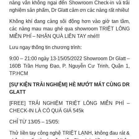
nàng vẫn không ngại đến Showroom Check-in và trải
nghiệm sản phẩm, Dr Glatt cảm ơn các nàng rất nhiều!
Không khí đang càng sôi động hơn vào giờ tan tầm,
các nàng mau mau ghé qua showroom TRIỆT LÔNG
MIỄN PHÍ – NHẬN QUÀ LIỀN TAY nhé!!!
Lưu ngay thông tin chương trình:
9:00 – 21:00 ngày 13-15/05/2022 Showroom Dr Glatt –
160B Trần Hưng Đạo, P. Nguyễn Cư Trinh, Quận 1,
TP.HCM
[SỰ KIỆN TRẢI NGHIỆM] HÈ MƯỚT MÁT CÙNG DR
GLATT
[FREE] TRẢI NGHIỆM TRIỆT LÔNG MIỄN PHÍ –
CHECK-IN LÀ CÓ QUÀ GIÁ 545k
CHỈ TỪ 13/05 – 15/05:
Thử liền tay công nghệ TRIỆT LẠNH, không đau rát &