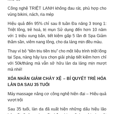
Công nghệ TRIỆT LẠNH không đau rát, phù hợp cho
vùng bikini, nách, ria mép
Hiệu quả đến 95% chỉ sau 8 tuần Đa năng 3 trong 1:
Triệt lông, trẻ hoá, trị mụn Sử dụng đến hơn 10 năm
với 1 triệu xung bắn, tiết kiệm gấp 5 lần đi Spa Giảm
thâm sần, viêm nang lông, cho da láng mịn đều màu.
Thay vì bỏ “tiền triu tiền triu” cho một liệu trình triệt lông
tại Spa, nàng hãy lựa chọn giải pháp tiết kiệm hơn chỉ
với 50k/tháng mà vẫn sở hữu làn da láng mịn mượt
mà nhé!
XÓA NHĂN GIẢM CHẢY XỆ – BÍ QUYẾT TRẺ HÓA
LÀN DA SAU 35 TUỔI
Máy massage nâng cơ công nghệ hiện đại – Hiệu quả
vượt trội
Sau 35 tuổi, làn da đã xuất hiện những dấu hiệu lão