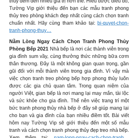
thủy đem đến nhiều giá trị hơn thế. Hiểu được điều đó,
Tường Vip giới thiệu đến bạn các mẫu tranh phong
thủy treo phòng khách đẹp nhất cùng cách chọn tranh
chuẩn nhất. Hãy cùng tham khảo tại:
bi-quyet-chon-
tranh-phong-thuy…
Nằm Lòng Ngay Cách Chọn Tranh Phong Thủy
Phòng Bếp 2021
Nhà bếp là nơi các thành viên trong
gia đình sum vầy, cùng thưởng thức những bữa cơm
thân thương. Đây là một không gian quan trọng, gần
gũi đối với mỗi thành viên trong gia đình. Vì vậy mà
việc chọn tranh treo phòng bếp hợp phong thủy luôn
được các gia chủ quan tâm. Trong quan niệm của
người Việt, gian bếp là nơi mang lại may mắn, tài lộc
và sức khỏe cho gia đình. Thế nên việc trang trí một
bức tranh phong thủy nhà bếp ở đây sẽ giúp mang lại
cho bạn và gia đình của bạn nhiều điềm tốt. Bài viết
hôm nay Tường Vip sẽ giới thiệu đến một số mẫu
tranh và cách chọn tranh phong thủy đẹp treo nhà bếp.
Xem thêm tại:
nam-long-ngay-cach-chon-tranh…