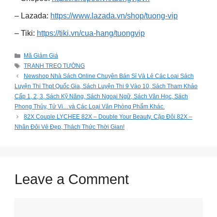
– Lazada:
https://www.lazada.vn/shop/tuong-vip
– Tiki:
https://tiki.vn/cua-hang/tuongvip
Categories
Mã Giảm Giá
Tags
TRANH TREO TƯỜNG
Newshop Nhà Sách Online Chuyên Bán Sỉ Và Lẻ Các Loại Sách
Luyện Thi Thpt Quốc Gia, Sách Luyện Thi 9 Vào 10, Sách Tham Khảo
Cấp 1, 2, 3, Sách Kỹ Năng, Sách Ngoại Ngữ, Sách Văn Học, Sách
Phong Thủy, Tử Vi…và Các Loại Văn Phòng Phẩm Khác.
82X Couple LYCHEE 82X – Double Your Beauty. Cặp Đôi 82X –
Nhân Đôi Vẻ Đẹp, Thách Thức Thời Gian!
Leave a Comment
Comment