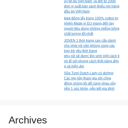
uy tín tại Việt Nam, ra đời từ 2006
đơn vị xuất bản sách thiếu nhi hàng
đầu tại Việt Nam
Ipek Bông tẩy trang 100% cotton tự
nhiên Made in EU mang đến tay
người tiêu dùng những miếng bông
chất lượng tốt nhất
JOVEN 1 thời trang cao cấp dành
cho phái nữ văn phòng cùng các
bạn trẻ yêu thời trang
phụ nữ sẽ được tôn vinh một cách ti
nh tế với phong cách thật năng độn
g và hiện đại
Sữa Tươi Dutch Lady có đường
Các mẹ hãy tham gia với cộng
đồng chúng tôi để cùng nhau xây
nền 1 sức khỏe, gắn kết gia đình
Archives