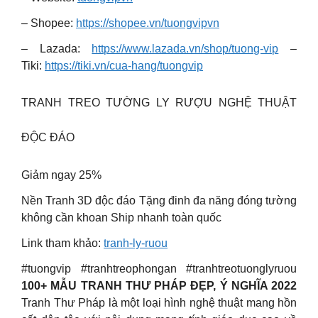
– Shopee:
https://shopee.vn/tuongvipvn
– Lazada:
https://www.lazada.vn/shop/tuong-vip
–
Tiki:
https://tiki.vn/cua-hang/tuongvip
TRANH TREO TƯỜNG LY RƯỢU NGHỆ THUẬT
ĐỘC ĐÁO
Giảm ngay 25%
Nền Tranh 3D độc đáo Tặng đinh đa năng đóng tường
không cần khoan Ship nhanh toàn quốc
Link tham khảo:
tranh-ly-ruou
#tuongvip #tranhtreophongan #tranhtreotuonglyruou
100+ MẪU TRANH THƯ PHÁP ĐẸP, Ý NGHĨA 2022
Tranh Thư Pháp là một loại hình nghệ thuật mang hồn