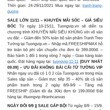
Thời gian: 24-29/11/2021 Mua ngay tại:
tranh-trang-
guong
SALE LỚN 11/11 – KHUYẾN MÃI SỐC – GIÁ SIÊU
BỐC
Từ ngày 10-15/11, Tuongvip.vn sẽ diễn ra
chương trình KHUYẾN MÃI SIÊU KHỦNG với vô vàn
ưu đãi: – Giảm đến 50% toàn bộ sản phẩm Tranh Treo
Tường tại Tuongvip.vn – Nhập mã FREESHIPMAX hỗ
trợ toàn bộ phí vận chuyển cho đơn từ 399.000đ. –
Bảo hành 1 đổi 1 trong vòng 7 ngày – Giao hàng toàn
quốc. Đặt hàng ngay tại:
tuongvip-11-11
[DUY NHẤT
09.09] – ƯU ĐÃI KHÔNG BÀI CÃI TỪ TƯỜNG VIP
Nhận ngay ưu đãi có 1 0 2 của Tuongvip.vn trong mùa
Sales sập sàn – Giảm trực tiếp 35 – 40% tất cả sản
phẩm tranh trong 2 ngày 8/9-9/9 – Tặng mã
FREESHIP (Giảm tối đa 30k) đơn từ 199.000đ Đặt
hàng tại: #tuongvip #tranhcanvas
NGÀY ĐÔI 9/9 || SALE GẤP BỘI
Từ ngày 8/9 – 15/9,