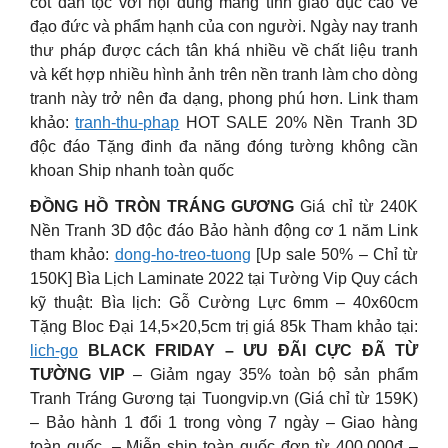
cốt dân tộc với nội dung mang tính giáo dục cao về
đạo đức và phẩm hạnh của con người. Ngày nay tranh
thư pháp được cách tân khá nhiều về chất liệu tranh
và kết hợp nhiều hình ảnh trên nền tranh làm cho dòng
tranh này trở nên đa dạng, phong phú hơn. Link tham
khảo:
tranh-thu-phap
HOT SALE 20% Nền Tranh 3D
độc đáo Tặng đinh đa năng đóng tường không cần
khoan Ship nhanh toàn quốc
ĐỒNG HỒ TRÒN TRÁNG GƯƠNG
Giá chỉ từ 240K
Nền Tranh 3D độc đáo Bảo hành động cơ 1 năm Link
tham khảo:
dong-ho-treo-tuong
[Up sale 50% – Chỉ từ
150K] Bìa Lịch Laminate 2022 tại Tường Vip Quy cách
kỹ thuật: Bìa lịch: Gỗ Cường Lực 6mm – 40x60cm
Tặng Bloc Đại 14,5×20,5cm trị giá 85k Tham khảo tại:
lich-go
BLACK FRIDAY – ƯU ĐÃI CỰC ĐÃ TỪ
TƯỜNG VIP
– Giảm ngay 35% toàn bộ sản phẩm
Tranh Tráng Gương tại Tuongvip.vn (Giá chỉ từ 159K)
– Bảo hành 1 đổi 1 trong vòng 7 ngày – Giao hàng
toàn quốc. – Miễn ship toàn quốc đơn từ 400.000đ –