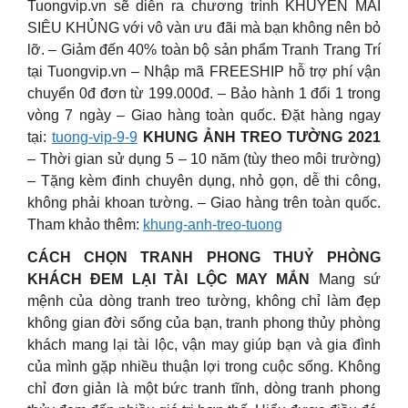
Tuongvip.vn sẽ diễn ra chương trình KHUYẾN MÃI
SIÊU KHỦNG với vô vàn ưu đãi mà bạn không nên bỏ
lỡ. – Giảm đến 40% toàn bộ sản phẩm Tranh Trang Trí
tại Tuongvip.vn – Nhập mã FREESHIP hỗ trợ phí vận
chuyển 0đ đơn từ 199.000đ. – Bảo hành 1 đổi 1 trong
vòng 7 ngày – Giao hàng toàn quốc. Đặt hàng ngay
tại:
tuong-vip-9-9
KHUNG ẢNH TREO TƯỜNG 2021
– Thời gian sử dụng 5 – 10 năm (tùy theo môi trường)
– Tặng kèm đinh chuyên dụng, nhỏ gọn, dễ thi công,
không phải khoan tường. – Giao hàng trên toàn quốc.
Tham khảo thêm:
khung-anh-treo-tuong
CÁCH CHỌN TRANH PHONG THUỶ PHÒNG
KHÁCH ĐEM LẠI TÀI LỘC MAY MẮN
Mang sứ
mệnh của dòng tranh treo tường, không chỉ làm đẹp
không gian đời sống của bạn, tranh phong thủy phòng
khách mang lại tài lộc, vận may giúp bạn và gia đình
của mình gặp nhiều thuận lợi trong cuộc sống. Không
chỉ đơn giản là một bức tranh tĩnh, dòng tranh phong