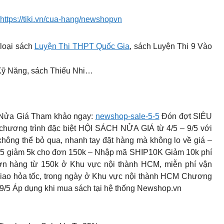
https://tiki.vn/cua-hang/newshopvn
 loại sách
Luyện Thi THPT Quốc Gia
, sách Luyện Thi 9 Vào
 Kỹ Năng, sách Thiếu Nhi…
 Nửa Giá Tham khảo ngay:
newshop-sale-5-5
Đón đợt SIÊU
hương trình đặc biệt HỘI SÁCH NỬA GIÁ từ 4/5 – 9/5 với
 không thể bỏ qua, nhanh tay đặt hàng mà không lo về giá –
5 giảm 5k cho đơn 150k – Nhập mã SHIP10K Giảm 10k phí
ơn hàng từ 150k ở Khu vực nội thành HCM, miễn phí vận
giao hỏa tốc, trong ngày ở Khu vực nội thành HCM Chương
ày 9/5 Áp dụng khi mua sách tại hệ thống Newshop.vn