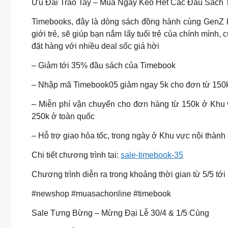
Ưu Đãi Trao Tay – Mua Ngay Kẻo Hết Các Đầu Sách 
Timebooks, đây là dòng sách đồng hành cùng GenZ kh
giới trẻ, sẽ giúp bạn nắm lấy tuổi trẻ của chính mình,
đặt hàng với nhiều deal sốc giá hời
– Giảm tới 35% đầu sách của Timebook
– Nhập mã Timebook05 giảm ngay 5k cho đơn từ 150
– Miễn phí vận chuyển cho đơn hàng từ 150k ở Khu 
250k ở toàn quốc
– Hỗ trợ giao hỏa tốc, trong ngày ở Khu vực nội thàn
Chi tiết chương trình tại:
sale-timebook-35
Chương trình diễn ra trong khoảng thời gian từ 5/5 tới
#newshop #muasachonline #timebook
Sale Tưng Bừng – Mừng Đại Lễ 30/4 & 1/5 Cùng