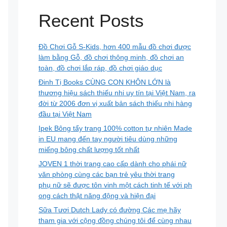
Recent Posts
Đồ Chơi Gỗ S-Kids, hơn 400 mẫu đồ chơi được
làm bằng Gỗ, đồ chơi thông minh, đồ chơi an
toàn, đồ chơi lắp ráp, đồ chơi giáo dục
Đinh Tị Books CÙNG CON KHÔN LỚN là
thương hiệu sách thiếu nhi uy tín tại Việt Nam, ra
đời từ 2006 đơn vị xuất bản sách thiếu nhi hàng
đầu tại Việt Nam
Ipek Bông tẩy trang 100% cotton tự nhiên Made
in EU mang đến tay người tiêu dùng những
miếng bông chất lượng tốt nhất
JOVEN 1 thời trang cao cấp dành cho phái nữ
văn phòng cùng các bạn trẻ yêu thời trang
phụ nữ sẽ được tôn vinh một cách tinh tế với ph
ong cách thật năng động và hiện đại
Sữa Tươi Dutch Lady có đường Các mẹ hãy
tham gia với cộng đồng chúng tôi để cùng nhau