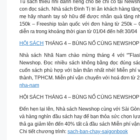
Tủ sách thiếu nhi dành riêng cho bé chỉ có tại News
con đọc sách. Nhà sách Đinh Tị tri ân khách hàng tặ
mẹ hãy nhanh tay sở hữu để được nhân quà tặng nh
150k – Freeship toàn quốc với đơn hàng từ 250k – C
diễn ra trong khoảng thời gian từ 01/04 đến hết 30/04
HỘI SÁCH
THÁNG 4 – BÙNG NỔ CÙNG NEWSHOP
Nhà sách Nhã Nam chào mừng tháng 4 với “”Flashs
Newshop. Đọc nhiều sách không bằng đọc đúng sác
cuốn sách phù hợp với bản thân nhất nhé! Miễn phí 
thành, TPHCM. Miễn phí vận chuyển với hoá đơn từ 250
nha-nam
HỘI SÁCH THÁNG 4 – BÙNG NỔ CÙNG NEWSHOP 
Đến hẹn lại lên, Nhà sách Newshop cùng với Sài Gòn 
và hàng nghìn đầu sách hay để bạn thỏa sức chọn lự
thả ga giảm lên đến 40% tất cả đầu sách Miễn phí v
Chi tiết chương trình:
sach-ban-chay-saigonbook