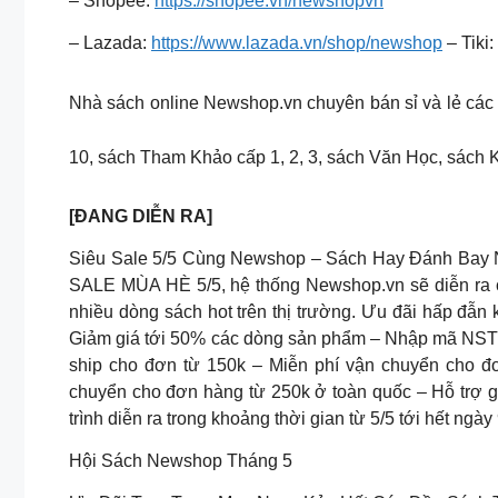
– Shopee:
https://shopee.vn/newshopvn
– Lazada:
https://www.lazada.vn/shop/newshop
– Tiki:
Nhà sách online Newshop.vn chuyên bán sỉ và lẻ các
10, sách Tham Khảo cấp 1, 2, 3, sách Văn Học, sách
[ĐANG DIỄN RA]
Siêu Sale 5/5 Cùng Newshop – Sách Hay Đánh Bay
SALE MÙA HÈ 5/5, hệ thống Newshop.vn sẽ diễn ra c
nhiều dòng sách hot trên thị trường. Ưu đãi hấp đẫn
Giảm giá tới 50% các dòng sản phẩm – Nhập mã NST
ship cho đơn từ 150k – Miễn phí vận chuyển cho đ
chuyển cho đơn hàng từ 250k ở toàn quốc – Hỗ trợ 
trình diễn ra trong khoảng thời gian từ 5/5 tới hết ng
Hội Sách Newshop Tháng 5