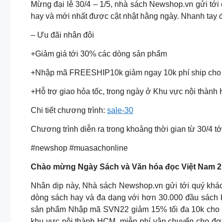
Mừng đại lễ 30/4 – 1/5, nhà sách Newshop.vn gửi tới
hay và mới nhất được cật nhật hằng ngày. Nhanh tay đ
– Ưu đãi nhân đôi
+Giảm giá tới 30% các dòng sản phẩm
+Nhập mã FREESHIP10k giảm ngay 10k phí ship cho
+Hỗ trợ giao hỏa tốc, trong ngày ở Khu vực nội thàn
Chi tiết chương trình:
sale-30
Chương trình diễn ra trong khoảng thời gian từ 30/4 tớ
#newshop #muasachonline
Chào mừng Ngày Sách và Văn hóa đọc Việt Nam 2
Nhân dịp này, Nhà sách Newshop.vn gửi tới quý khác
dòng sách hay và đa dạng với hơn 30.000 đầu sách k
sản phẩm Nhập mã SVN22 giảm 15% tối đa 10k cho đ
khu vực nội thành HCM, miễn phí vận chuyển cho đơn 