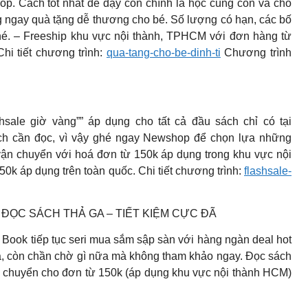
hop. Cách tốt nhất để dạy con chính là học cùng con và cho
ng ngay quà tặng dễ thương cho bé. Số lượng có hạn, các bố
é. – Freeship khu vực nội thành, TPHCM với đơn hàng từ
hi tiết chương trình:
qua-tang-cho-be-dinh-ti
Chương trình
ale giờ vàng”” áp dụng cho tất cả đầu sách chỉ có tại
h cần đọc, vì vậy ghé ngay Newshop để chọn lựa những
vận chuyển với hoá đơn từ 150k áp dụng trong khu vực nội
k áp dụng trên toàn quốc. Chi tiết chương trình:
flashsale-
ĐỌC SÁCH THẢ GA – TIẾT KIỆM CỰC ĐÃ
Book tiếp tục seri mua sắm sập sàn với hàng ngàn deal hot
a, còn chần chờ gì nữa mà không tham khảo ngay. Đọc sách
ận chuyển cho đơn từ 150k (áp dụng khu vực nội thành HCM)