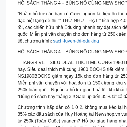
HỘI SÁCH THÁNG 4 – BÙNG NỔ CÙNG NEW SHO
“Nhằm hỗ trợ các bạn có được nguồn tài liệu ôn thi
đặc biệt tặng đề thi “” THỬ NHƯ THẬT”” tích hợp 4.0.
rồi, các chiến hữu nhà Eduking nhanh tay đặt sách để
quốc. Miễn phí vận chuyển cho đơn hàng từ 250k trên
tiết chương trình:
sach-luyen-thi-eduking
HỘI SÁCH THÁNG 4 – BÙNG NỔ CÙNG NEW SHO
THÁNG 4 VỀ – SIÊU DEAL THÍCH MÊ CÙNG 1980 BOOK
hay. Siêu deal thích mê cùng 1980 BOOKS tiết kiệm
NS1980BOOKS giảm ngay 15k cho đơn hàng từ 250k
Miễn phí vận chuyển với hoá đơn từ 150k trong khu 
250k toàn quốc. Ngoài ra hỗ trợ giao hoả tốc khi khác
“Bùng nổ sách hay tháng 3!!! Sale up đến 35% tất cả
Chương trình hấp dẫn có 1 0 2, không mua kẻo lại h
35% các đầu sách của Huy Hoàng tại Newshop.vn vu
từ 250k (Toàn Quốc) vuanem? Hỗ trợ giao hàng nhan