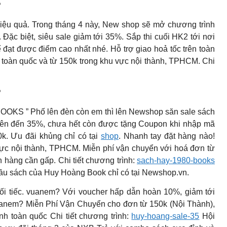
P
 hiệu quả. Trong tháng 4 này, New shop sẽ mở chương trình
 Đặc biệt, siêu sale giảm tới 35%. Sắp thi cuối HK2 tới nơi
 đạt được điểm cao nhất nhé. Hỗ trợ giao hoả tốc trên toàn
 toàn quốc và từ 150k trong khu vực nội thành, TPHCM. Chi
P
S ” Phố lên đèn còn em thì lên Newshop săn sale sách
 lên đến 35%, chưa hết còn được tặng Coupon khi nhập mã
. Ưu đãi khủng chỉ có tại
shop
. Nhanh tay đặt hàng nào!
vực nội thành, TPHCM. Miễn phí vận chuyển với hoá đơn từ
h hàng cần gấp. Chi tiết chương trình:
sach-hay-1980-books
 đầu sách của Huy Hoàng Book chỉ có tại Newshop.vn.
ối tiếc. vuanem? Với voucher hấp dẫn hoàn 10%, giảm tới
anem? Miễn Phí Vận Chuyển cho đơn từ 150k (Nội Thành),
h toàn quốc Chi tiết chương trình:
huy-hoang-sale-35
Hội