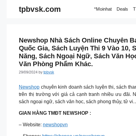
Skip
tpbvsk.com
*Moinhat
Deals
T
to
content
Newshop Nhà Sách Online Chuyên Bán
Quốc Gia, Sách Luyện Thi 9 Vào 10, 
Năng, Sách Ngoại Ngữ, Sách Văn Họ
Văn Phòng Phẩm Khác.
29/09/2024
by
tpbvsk
Newshop
chuyên kinh doanh sách luyện thi, sách tha
trên thị trường với giá cả cạnh tranh nhiều ưu đãi
sách ngoại ngữ, sách văn học, sách phong thủy, tử v
GIAN HÀNG TMĐT NEWSHOP :
– Website:
newshopvn