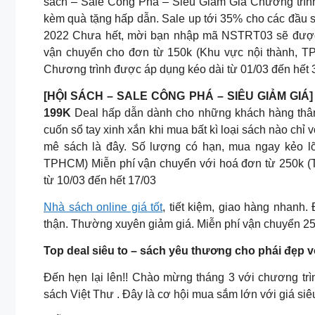
sách – Sale Công Phá – Siêu Giảm Giá Chương trình
kèm quà tặng hấp dẫn. Sale up tới 35% cho các đầu 
2022 Chưa hết, mời bạn nhập mã NSTRT03 sẽ được 
vận chuyển cho đơn từ 150k (Khu vực nội thành, T
Chương trình được áp dụng kéo dài từ 01/03 đến hết 31
[HỘI SÁCH – SALE CÔNG PHÁ – SIÊU GIẢM GI
199K
Deal hấp dẫn dành cho những khách hàng thân 
cuốn sổ tay xinh xắn khi mua bất kì loại sách nào chỉ
mê sách là đây. Số lượng có hạn, mua ngay kẻo lỡ
TPHCM) Miễn phí vận chuyển với hoá đơn từ 250k (T
từ 10/03 đến hết 17/03
Nhà sách online giá tốt
, tiết kiệm, giao hàng nhanh
thận. Thường xuyên giảm giá. Miễn phí vận chuyển 25
Top deal siêu to – sách yêu thương cho phái đẹp vo
Đến hẹn lại lên!! Chào mừng tháng 3 với chương trì
sách Việt Thư . Đây là cơ hội mua sắm lớn với giá siê