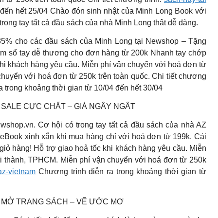
4 đến hết 25/04 Chào đón sinh nhật của Minh Long Book với
rong tay tất cả đầu sách của nhà Minh Long thật dễ dàng.
 35% cho các đầu sách của Minh Long tại Newshop – Tặng
kèm sổ tay dễ thương cho đơn hàng từ 200k Nhanh tay chớp
 khi khách hàng yêu cầu. Miễn phí vận chuyển với hoá đơn từ
huyển với hoá đơn từ 250k trên toàn quốc. Chi tiết chương
 trong khoảng thời gian từ 10/04 đến hết 30/04
SALE CỰC CHẤT – GIÁ NGÂY NGẤT
wshop.vn. Cơ hội có trong tay tất cả đầu sách của nhà AZ
teBook xinh xắn khi mua hàng chỉ với hoá đơn từ 199k. Cái
giỏ hàng! Hỗ trợ giao hoả tốc khi khách hàng yêu cầu. Miễn
ội thành, TPHCM. Miễn phí vận chuyển với hoá đơn từ 250k
az-vietnam
Chương trình diễn ra trong khoảng thời gian từ
 MỞ TRANG SÁCH – VẼ ƯỚC MƠ