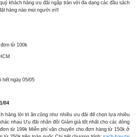
 quý khách hàng ưu đãi ngập tràn với đa dạng các đầu sách
ặt hàng nào mọi người ơi!!
 đơn từ 100k
h HCM
i hết ngày 05/05
1/04
h hàng lời tri ân cũng như nhiều ưu đãi để chọn lựa nhiều
hác nhau Ưu đãi nhân đôi Giảm giá tốt nhất cho các dòng
ơn từ 199k Miễn phí vận chuyển cho đơn hàng từ 150k ở
từ 250k trên toàn quốc Chi tiết chương trình:
sach-hay-tai