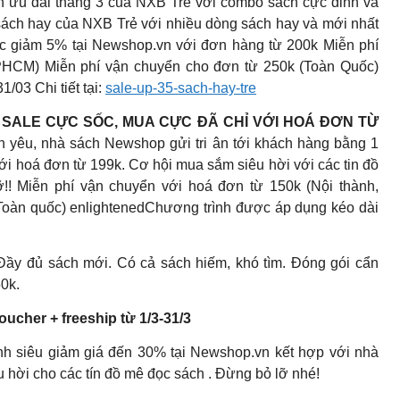
 ưu đãi tháng 3 của NXB Trẻ với combo sách cực đỉnh và
sách hay của NXB Trẻ với nhiều dòng sách hay và mới nhất
giảm 5% tại Newshop.vn với đơn hàng từ 200k Miễn phí
PHCM) Miễn phí vận chuyển cho đơn từ 250k (Toàn Quốc)
/03 Chi tiết tại:
sale-up-35-sach-hay-tre
Á] SALE CỰC SỐC, MUA CỰC ĐÃ CHỈ VỚI HOÁ ĐƠN TỪ
yêu, nhà sách Newshop gửi tri ân tới khách hàng bằng 1
 với hoá đơn từ 199k. Cơ hội mua sắm siêu hời với các tin đồ
!! Miễn phí vận chuyển với hoá đơn từ 150k (Nội thành,
oàn quốc) enlightenedChương trình được áp dụng kéo dài
. Đầy đủ sách mới. Có cả sách hiếm, khó tìm. Đóng gói cẩn
0k.
ucher + freeship từ 1/3-31/3
nh siêu giảm giá đến 30% tại Newshop.vn kết hợp với nhà
u hời cho các tín đồ mê đọc sách . Đừng bỏ lỡ nhé!