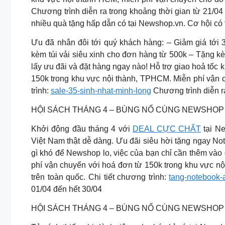
Chương trình diễn ra trong khoảng thời gian từ 21/0
nhiều quà tặng hấp dẫn có tại Newshop.vn. Cơ hội có t
Ưu đã nhân đôi tới quý khách hàng: – Giảm giá tới
kèm túi vải siêu xinh cho đơn hàng từ 500k – Tặng 
lấy ưu đãi và đặt hàng ngay nào! Hỗ trợ giao hoả tốc
150k trong khu vực nội thành, TPHCM. Miễn phí vận c
trình:
sale-35-sinh-nhat-minh-long
Chương trình diễn ra
HỘI SÁCH THÁNG 4 – BÙNG NỔ CÙNG NEWSHOP 
Khởi động đầu tháng 4 với
DEAL CỰC CHẤT
tại Ne
Việt Nam thật dễ dàng. Ưu đãi siêu hời tặng ngay No
gì khó để Newshop lo, việc của bạn chỉ cần thêm vào 
phí vận chuyển với hoá đơn từ 150k trong khu vực n
trên toàn quốc. Chi tiết chương trình:
tang-notebook-
01/04 đến hết 30/04
HỘI SÁCH THÁNG 4 – BÙNG NỔ CÙNG NEWSHOP