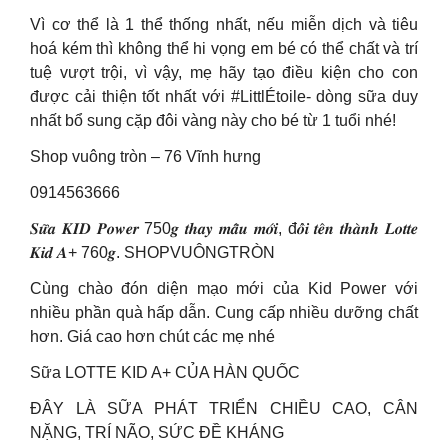
Vì cơ thể là 1 thể thống nhất, nếu miễn dịch và tiêu
hoá kém thì không thể hi vọng em bé có thể chất và trí
tuệ vượt trội, vì vậy, mẹ hãy tạo điều kiện cho con
được cải thiện tốt nhất với #LittlÉtoile- dòng sữa duy
nhất bổ sung cặp đôi vàng này cho bé từ 1 tuổi nhé!
Shop vuông tròn – 76 Vĩnh hưng
0914563666
𝑺𝒖̛̃𝒂 𝑲𝑰𝑫 𝑷𝒐𝒘𝒆𝒓 750𝒈 𝒕𝒉𝒂𝒚 𝒎𝒂̂̃𝒖 𝒎𝒐̛́𝒊, đ𝒐̂̉𝒊 𝒕𝒆̂𝒏 𝒕𝒉𝒂̀𝒏𝒉 𝑳𝒐𝒕𝒕𝒆
𝑲𝒊𝒅 𝑨+ 760𝒈. SHOPVUÔNGTRÒN
Cùng chào đón diện mạo mới của Kid Power với
nhiều phần quà hấp dẫn. Cung cấp nhiều dưỡng chất
hơn. Giá cao hơn chút các mẹ nhé
Sữa LOTTE KID A+ CỦA HÀN QUỐC
ĐÂY LÀ SỮA PHÁT TRIỂN CHIỀU CAO, CÂN
NẶNG, TRÍ NÃO, SỨC ĐỀ KHÁNG