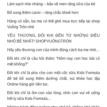
Làm sạch nhẹ nhàng – bảo vệ men răng sữa của bé
Bổ sung thêm canxi – răng chắc khoẻ hơn
Hàng có sẵn, ba mẹ có thể ghé mua trực tiếp tại shop
Vuông Tròn nhé
YÊU THƯƠNG, ĐÔI KHI ĐẾN TỪ NHỮNG ĐIỀU
NHỎ BÉ NHẤT! SHOPVUÔNGTRÒN
Hãy yêu thương con của mình đúng cách ba mẹ nhé…
Đôi khi chỉ là câu hỏi thăm: “Hôm nay con học bài có
mệt không?”
Đôi khi chỉ là pha cho con một cốc sữa Kids Formula
để bé bổ sung thêm dưỡng chất, vui khỏe học tập
Online hàng giờ liên tục.
Đôi khi chỉ là ôm con vào lòng, nhìn con vui vẻ uống
hết ly sữa Kids Formula…