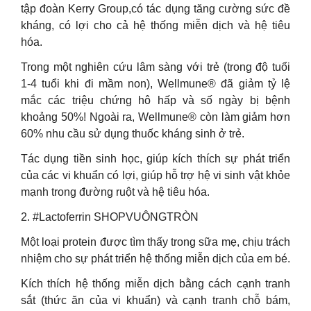
tập đoàn Kerry Group,có tác dụng tăng cường sức đề
kháng, có lợi cho cả hệ thống miễn dịch và hệ tiêu
hóa.
Trong một nghiên cứu lâm sàng với trẻ (trong độ tuổi
1-4 tuổi khi đi mầm non), Wellmune® đã giảm tỷ lệ
mắc các triệu chứng hô hấp và số ngày bị bệnh
khoảng 50%! Ngoài ra, Wellmune® còn làm giảm hơn
60% nhu cầu sử dụng thuốc kháng sinh ở trẻ.
Tác dụng tiền sinh học, giúp kích thích sự phát triển
của các vi khuẩn có lợi, giúp hỗ trợ hệ vi sinh vật khỏe
mạnh trong đường ruột và hệ tiêu hóa.
2. #Lactoferrin SHOPVUÔNGTRÒN
Một loại protein được tìm thấy trong sữa mẹ, chịu trách
nhiệm cho sự phát triển hệ thống miễn dịch của em bé.
Kích thích hệ thống miễn dịch bằng cách cạnh tranh
sắt (thức ăn của vi khuẩn) và cạnh tranh chỗ bám,