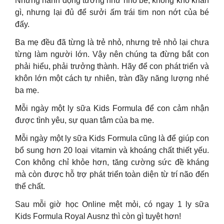
Những hành động tưởng như nhỏ bé, không khó khăn
gì, nhưng lại đủ để sưởi ấm trái tim non nớt của bé
đấy.
Ba mẹ đều đã từng là trẻ nhỏ, nhưng trẻ nhỏ lại chưa
từng làm người lớn. Vậy nên chúng ta đừng bắt con
phải hiểu, phải trưởng thành. Hãy để con phát triển và
khôn lớn một cách tự nhiên, tràn đầy năng lượng nhé
ba mẹ.
Mỗi ngày một ly sữa Kids Formula để con cảm nhận
được tình yêu, sự quan tâm của ba mẹ.
Mỗi ngày một ly sữa Kids Formula cũng là để giúp con
bổ sung hơn 20 loại vitamin và khoáng chất thiết yếu.
Con không chỉ khỏe hơn, tăng cường sức đề kháng
mà còn được hỗ trợ phát triển toàn diện từ trí não đến
thể chất.
Sau mỗi giờ học Online mệt mỏi, có ngay 1 ly sữa
Kids Formula Royal Ausnz thì còn gì tuyệt hơn!