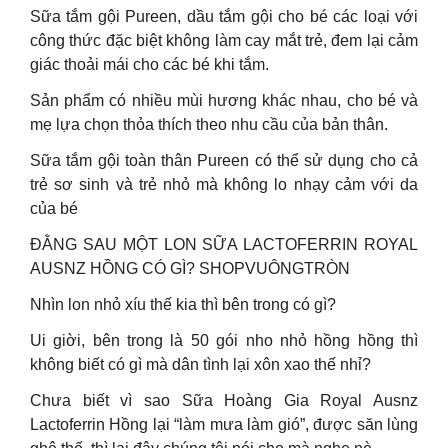
Sữa tắm gội Pureen, dầu tắm gội cho bé các loại với
công thức đặc biệt không làm cay mắt trẻ, đem lại cảm
giác thoải mái cho các bé khi tắm.
Sản phẩm có nhiều mùi hương khác nhau, cho bé và
mẹ lựa chọn thỏa thích theo nhu cầu của bản thân.
Sữa tắm gội toàn thân Pureen có thể sử dụng cho cả
trẻ sơ sinh và trẻ nhỏ mà không lo nhạy cảm với da
của bé
ĐẰNG SAU MỘT LON SỮA LACTOFERRIN ROYAL
AUSNZ HỒNG CÓ GÌ? SHOPVUÔNGTRÒN
Nhìn lon nhỏ xíu thế kia thì bên trong có gì?
Ui giời, bên trong là 50 gói nho nhỏ hồng hồng thì
không biết có gì mà dân tình lại xôn xao thế nhỉ?
Chưa biết vì sao Sữa Hoàng Gia Royal Ausnz
Lactoferrin Hồng lại “làm mưa làm gió”, được săn lùng