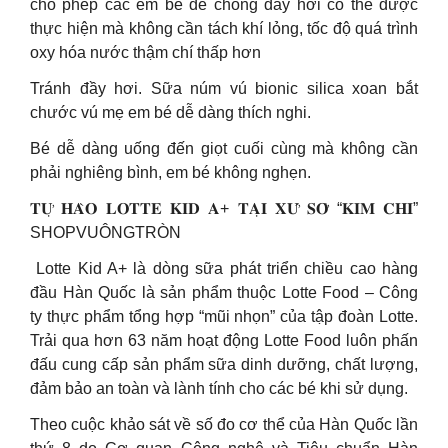
cho phép các em bé để chống đầy hơi có thể được
thực hiện mà không cần tách khí lỏng, tốc độ quá trình
oxy hóa nước thậm chí thấp hơn
Tránh đầy hơi. Sữa núm vú bionic silica xoan bắt
chước vú mẹ em bé dễ dàng thích nghi.
Bé dễ dàng uống đến giọt cuối cùng mà không cần
phải nghiêng bình, em bé không nghẹn.
𝐓𝐔̛̣ 𝐇𝐀̀𝐎 𝐋𝐎𝐓𝐓𝐄 𝐊𝐈𝐃 𝐀+ 𝐓𝐀̣𝐈 𝐗𝐔̛́ 𝐒𝐎̛̉ “𝐊𝐈𝐌 𝐂𝐇𝐈”
SHOPVUÔNGTRÒN
️ Lotte Kid A+ là dòng sữa phát triển chiều cao hàng
đầu Hàn Quốc là sản phẩm thuộc Lotte Food – Công
ty thực phẩm tổng hợp “mũi nhọn” của tập đoàn Lotte.
Trải qua hơn 63 năm hoạt động Lotte Food luôn phấn
đấu cung cấp sản phẩm sữa dinh dưỡng, chất lượng,
đảm bảo an toàn và lành tính cho các bé khi sử dụng.
Theo cuộc khảo sát về số đo cơ thể của Hàn Quốc lần