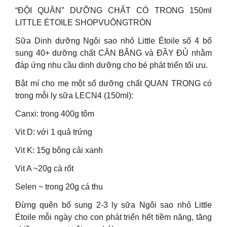
“ĐỘI QUÂN” DƯỠNG CHẤT CÓ TRONG 150ml
LITTLE ÉTOILE SHOPVUÔNGTRÒN
Sữa Dinh dưỡng Ngôi sao nhỏ Little Étoile số 4 bổ
sung 40+ dưỡng chất CÂN BẰNG và ĐẦY ĐỦ nhằm
đáp ứng nhu cầu dinh dưỡng cho bé phát triển tối ưu.
Bật mí cho mẹ một số dưỡng chất QUAN TRỌNG có
trong mỗi ly sữa LECN4 (150ml):
Canxi: trong 400g tôm
Vit D: với 1 quả trứng
Vit K: 15g bông cải xanh
Vit A ~20g cà rốt
Selen ~ trong 20g cá thu
Đừng quên bổ sung 2-3 ly sữa Ngôi sao nhỏ Little
Étoile mỗi ngày cho con phát triển hết tiềm năng, tăng