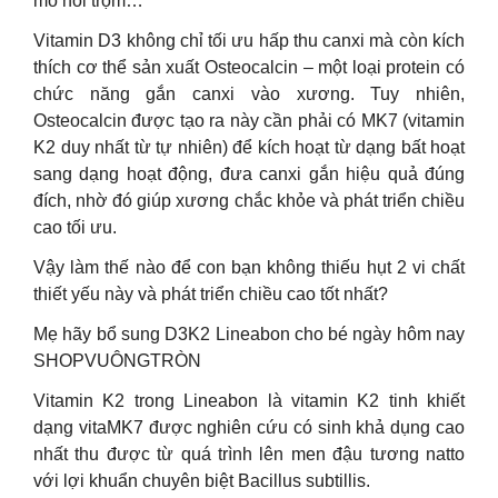
mồ hôi trộm…
Vitamin D3 không chỉ tối ưu hấp thu canxi mà còn kích
thích cơ thể sản xuất Osteocalcin – một loại protein có
chức năng gắn canxi vào xương. Tuy nhiên,
Osteocalcin được tạo ra này cần phải có MK7 (vitamin
K2 duy nhất từ tự nhiên) để kích hoạt từ dạng bất hoạt
sang dạng hoạt động, đưa canxi gắn hiệu quả đúng
đích, nhờ đó giúp xương chắc khỏe và phát triển chiều
cao tối ưu.
Vậy làm thế nào để con bạn không thiếu hụt 2 vi chất
thiết yếu này và phát triển chiều cao tốt nhất?
Mẹ hãy bổ sung D3K2 Lineabon cho bé ngày hôm nay
SHOPVUÔNGTRÒN
Vitamin K2 trong Lineabon là vitamin K2 tinh khiết
dạng vitaMK7 được nghiên cứu có sinh khả dụng cao
nhất thu được từ quá trình lên men đậu tương natto
với lợi khuẩn chuyên biệt Bacillus subtillis.