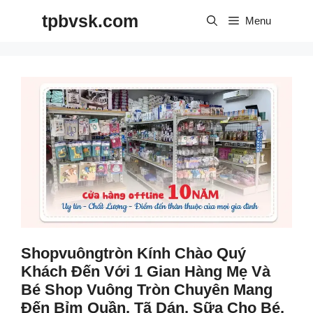
Skip
tpbvsk.com
to
Menu
content
Shopvuôngtròn Kính Chào Quý
Khách Đến Với 1 Gian Hàng Mẹ Và
Bé Shop Vuông Tròn Chuyên Mang
Đến Bỉm Quần, Tã Dán, Sữa Cho Bé,