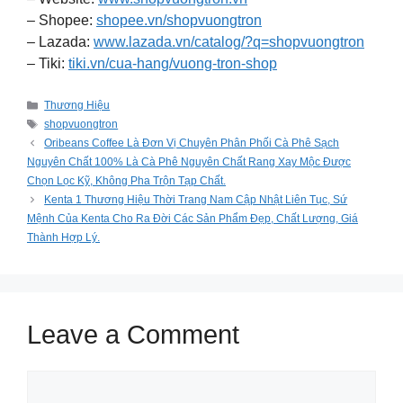
– Shopee:
shopee.vn/shopvuongtron
– Lazada:
www.lazada.vn/catalog/?q=shopvuongtron
– Tiki:
tiki.vn/cua-hang/vuong-tron-shop
Categories
Thương Hiệu
Tags
shopvuongtron
Oribeans Coffee Là Đơn Vị Chuyên Phân Phối Cà Phê Sạch
Nguyên Chất 100% Là Cà Phê Nguyên Chất Rang Xay Mộc Được
Chọn Lọc Kỹ, Không Pha Trộn Tạp Chất.
Kenta 1 Thương Hiệu Thời Trang Nam Cập Nhật Liên Tục, Sứ
Mệnh Của Kenta Cho Ra Đời Các Sản Phẩm Đẹp, Chất Lượng, Giá
Thành Hợp Lý.
Leave a Comment
Comment