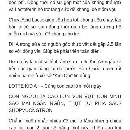
béo phì. Đồng thời có sự góp mặt của kháng thể IgG
và Lactoferrin hỗ trợ tăng sức đề kháng, bé ít ốm vặt.
Chứa Acid Lactic giúp tiêu hóa tốt, chống tiêu chảy, táo
bón ở trẻ sơ sinh đồng thời giúp bé tăng cường hệ
miễn dịch và sức đề kháng cho trẻ.
DHA trong sữa có nguồn gốc thực vật đắt gấp 2,5 lần
so với động vật. Giúp bé phát triển toàn diện.
Dưới đây là một số hình ảnh sữa Lotte Kid A+ ngập kệ
trên các gian hàng tại đất nước Hàn Quốc, được rất
nhiều bà mẹ ở xứ sở “Kim Chi” tin dùng
LOTTE KID A+ – Cùng con cao lớn mỗi ngày
CON NGƯỜI TA CAO LỚN VÙN VỤT, CON MÌNH
SAO MÃI NGẮN NGỦN, THỤT LÙI PHÍA SAU?
SHOPVUÔNGTRÒN
Chẳng muốn nhắc nhiều để mẹ lo lắng nhưng chiều
cao lúc con 2 tuổi sẽ bằng một nửa chiều cao khi