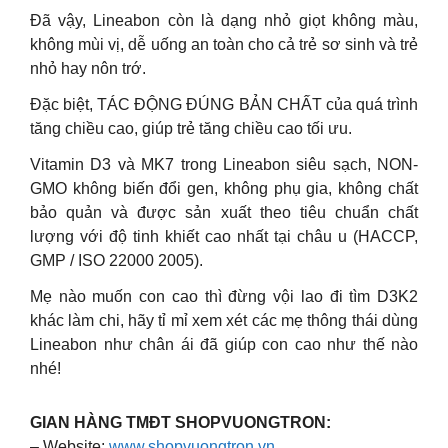
Đã vậy, Lineabon còn là dạng nhỏ giọt không màu,
không mùi vị, dễ uống an toàn cho cả trẻ sơ sinh và trẻ
nhỏ hay nôn trớ.
Đặc biệt, TÁC ĐỘNG ĐÚNG BẢN CHẤT của quá trình
tăng chiều cao, giúp trẻ tăng chiều cao tối ưu.
Vitamin D3 và MK7 trong Lineabon siêu sạch, NON-
GMO không biến đổi gen, không phụ gia, không chất
bảo quản và được sản xuất theo tiêu chuẩn chất
lượng với độ tinh khiết cao nhất tại châu u (HACCP,
GMP / ISO 22000 2005).
Mẹ nào muốn con cao thì đừng vội lao đi tìm D3K2
khác làm chi, hãy tỉ mỉ xem xét các mẹ thông thái dùng
Lineabon như chân ái đã giúp con cao như thế nào
nhé!
GIAN HÀNG TMĐT SHOPVUONGTRON:
– Website:
www.shopvuongtron.vn