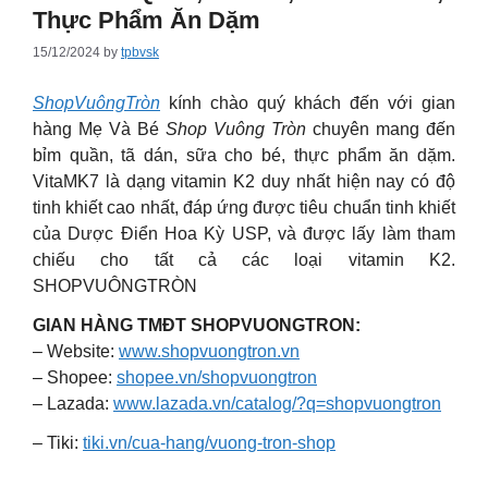
Thực Phẩm Ăn Dặm
15/12/2024
by
tpbvsk
ShopVuôngTròn
kính chào quý khách đến với gian
hàng Mẹ Và Bé
Shop Vuông Tròn
chuyên mang đến
bỉm quần, tã dán, sữa cho bé, thực phẩm ăn dặm.
VitaMK7 là dạng vitamin K2 duy nhất hiện nay có độ
tinh khiết cao nhất, đáp ứng được tiêu chuẩn tinh khiết
của Dược Điển Hoa Kỳ USP, và được lấy làm tham
chiếu cho tất cả các loại vitamin K2.
SHOPVUÔNGTRÒN
GIAN HÀNG TMĐT SHOPVUONGTRON:
– Website:
www.shopvuongtron.vn
– Shopee:
shopee.vn/shopvuongtron
– Lazada:
www.lazada.vn/catalog/?q=shopvuongtron
– Tiki:
tiki.vn/cua-hang/vuong-tron-shop