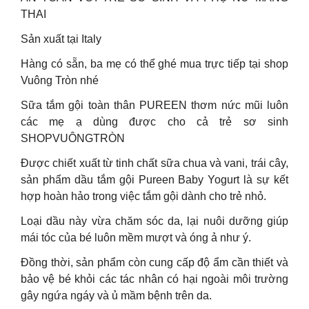
THAI
Sản xuất tại Italy
Hàng có sẵn, ba mẹ có thể ghé mua trực tiếp tại shop
Vuông Tròn nhé
Sữa tắm gội toàn thân PUREEN thơm nức mũi luôn
các mẹ ạ dùng được cho cả trẻ sơ sinh
SHOPVUÔNGTRÒN
Được chiết xuất từ tinh chất sữa chua và vani, trái cây,
sản phẩm dầu tắm gội Pureen Baby Yogurt là sự kết
hợp hoàn hảo trong việc tắm gội dành cho trẻ nhỏ.
Loại dầu này vừa chăm sóc da, lại nuôi dưỡng giúp
mái tóc của bé luôn mềm mượt và óng ả như ý.
Đồng thời, sản phẩm còn cung cấp độ ẩm cần thiết và
bảo vệ bé khỏi các tác nhân có hại ngoài môi trường
gây ngứa ngáy và ủ mầm bệnh trên da.