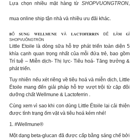
Lựa chọn nhiều mặt hàng từ
SHOPVUONGTRON
,
mua online ship tận nhà và nhiều ưu đãi khác.
𝐁Ổ 𝐒𝐔𝐍𝐆 𝐖𝐄𝐋𝐋𝐌𝐔𝐍𝐄 𝐕À 𝐋𝐀𝐂𝐓𝐎𝐅𝐄𝐑𝐑𝐈𝐍 ĐỂ 𝐋À𝐌 𝐆Ì
SHOPVUÔNGTRÒN
Little Etoile là dòng sữa hỗ trợ phát triển toàn diện 5
khía cạnh quan trọng nhất của mỗi đứa trẻ, bao gồm
Trí tuệ – Miễn dịch- Thị lực- Tiêu hoá- Tăng trưởng &
phát triển.
Tuy nhiên nếu xét riêng về tiêu hoá và miễn dịch, Little
Étoile mang đến giải pháp hỗ trợ vượt trội từ cặp đôi
dưỡng chất Wellmune & Lactoferrin .
Cùng xem vì sao khi con dùng Little Étoile lại cải thiện
được tình trạng ốm vặt và tiêu hoá kém nhé!
1. #Wellmune®
Một dạng beta-glucan đã được cấp bằng sáng chế bởi