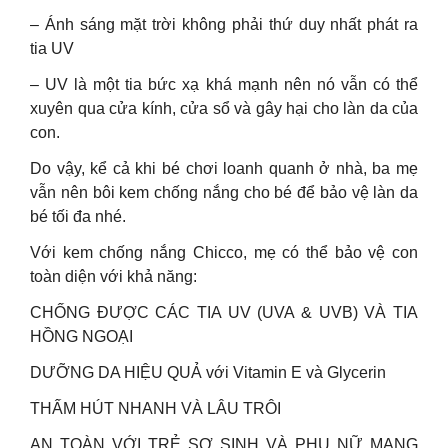
– Ánh sáng mặt trời không phải thứ duy nhất phát ra
tia UV
– UV là một tia bức xạ khá mạnh nên nó vẫn có thể
xuyên qua cửa kính, cửa sổ và gây hại cho làn da của
con.
Do vậy, kể cả khi bé chơi loanh quanh ở nhà, ba mẹ
vẫn nên bôi kem chống nắng cho bé để bảo vệ làn da
bé tối đa nhé.
Với kem chống nắng Chicco, mẹ có thể bảo vệ con
toàn diện với khả năng:
CHỐNG ĐƯỢC CÁC TIA UV (UVA & UVB) VÀ TIA
HỒNG NGOẠI
DƯỠNG DA HIỆU QUẢ với Vitamin E và Glycerin
THẤM HÚT NHANH VÀ LÂU TRÔI
AN TOÀN VỚI TRẺ SƠ SINH VÀ PHỤ NỮ MANG