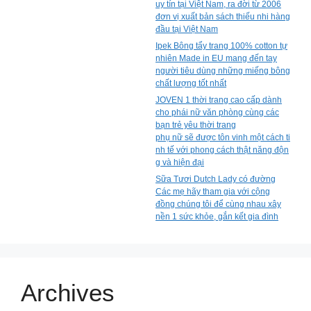
uy tín tại Việt Nam, ra đời từ 2006
đơn vị xuất bản sách thiếu nhi hàng
đầu tại Việt Nam
Ipek Bông tẩy trang 100% cotton tự
nhiên Made in EU mang đến tay
người tiêu dùng những miếng bông
chất lượng tốt nhất
JOVEN 1 thời trang cao cấp dành
cho phái nữ văn phòng cùng các
bạn trẻ yêu thời trang
phụ nữ sẽ được tôn vinh một cách ti
nh tế với phong cách thật năng độn
g và hiện đại
Sữa Tươi Dutch Lady có đường
Các mẹ hãy tham gia với cộng
đồng chúng tôi để cùng nhau xây
nền 1 sức khỏe, gắn kết gia đình
Archives