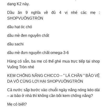
dạng K2 này.
Dầu ăn 9 nghĩa về đủ 4 vị nhé các mẹ :
SHOPVUÔNGTRÒN
dầu hạt óc chó
dầu mè đen nguyên chất
dầu sachi
dầu mè đưn nguyên chất omega-3-6
Hàng có sẵn, ba mẹ có thể ghé mua trực tiếp tại shop
Vuông Tròn nhé
KEM CHỐNG NẮNG CHICCO – ” LÁ CHẮN ” BẢO VỆ
DA VÔ CÙNG LỢI HẠI SHOPVUÔNGTRÒN
Cả nước sắp bước vào chuỗi ngày nắng nóng kéo dài
– ai bảo ở nhà thì không cần bôi kem chống nắng?
Mẹ có biết?