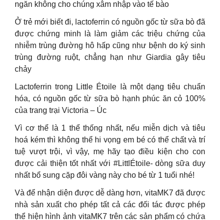
ngăn không cho chúng xâm nhập vào tế bào
Ở trẻ mới biết đi, lactoferrin có nguồn gốc từ sữa bò đã
được chứng minh là làm giảm các triệu chứng của
nhiễm trùng đường hô hấp cũng như bệnh do ký sinh
trùng đường ruột, chẳng hạn như Giardia gây tiêu
chảy
Lactoferrin trong Little Étoile là một dạng tiêu chuẩn
hóa, có nguồn gốc từ sữa bò hạnh phúc ăn cỏ 100%
của trang trại Victoria – Úc
Vì cơ thể là 1 thể thống nhất, nếu miễn dịch và tiêu
hoá kém thì không thể hi vọng em bé có thể chất và trí
tuệ vượt trội, vì vậy, mẹ hãy tạo điều kiện cho con
được cải thiện tốt nhất với #LittlÉtoile- dòng sữa duy
nhất bổ sung cặp đôi vàng này cho bé từ 1 tuổi nhé!
Và để nhận diện được dễ dàng hơn, vitaMK7 đã được
nhà sản xuất cho phép tất cả các đối tác được phép
thể hiện hình ảnh vitaMK7 trên các sản phẩm có chứa