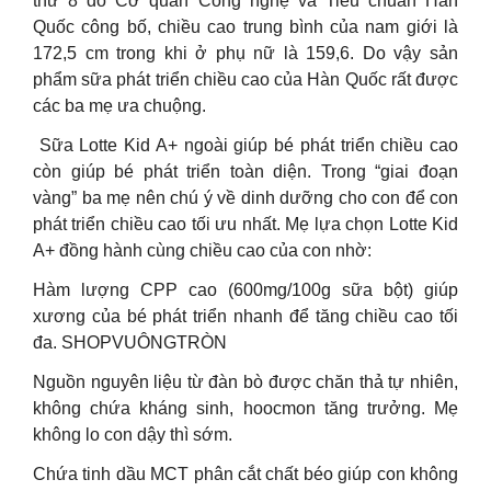
thứ 8 do Cơ quan Công nghệ và Tiêu chuẩn Hàn
Quốc công bố, chiều cao trung bình của nam giới là
172,5 cm trong khi ở phụ nữ là 159,6. Do vậy sản
phẩm sữa phát triển chiều cao của Hàn Quốc rất được
các ba mẹ ưa chuộng.
️ Sữa Lotte Kid A+ ngoài giúp bé phát triển chiều cao
còn giúp bé phát triển toàn diện. Trong “giai đoạn
vàng” ba mẹ nên chú ý về dinh dưỡng cho con để con
phát triển chiều cao tối ưu nhất. Mẹ lựa chọn Lotte Kid
A+ đồng hành cùng chiều cao của con nhờ:
Hàm lượng CPP cao (600mg/100g sữa bột) giúp
xương của bé phát triển nhanh để tăng chiều cao tối
đa. SHOPVUÔNGTRÒN
Nguồn nguyên liệu từ đàn bò được chăn thả tự nhiên,
không chứa kháng sinh, hoocmon tăng trưởng. Mẹ
không lo con dậy thì sớm.
Chứa tinh dầu MCT phân cắt chất béo giúp con không