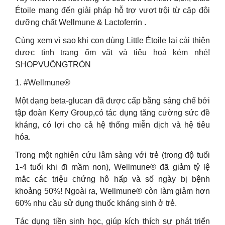
Étoile mang đến giải pháp hỗ trợ vượt trội từ cặp đôi
dưỡng chất Wellmune & Lactoferrin .
Cùng xem vì sao khi con dùng Little Étoile lại cải thiện
được tình trạng ốm vặt và tiêu hoá kém nhé!
SHOPVUÔNGTRÒN
1. #Wellmune®
Một dạng beta-glucan đã được cấp bằng sáng chế bởi
tập đoàn Kerry Group,có tác dụng tăng cường sức đề
kháng, có lợi cho cả hệ thống miễn dịch và hệ tiêu
hóa.
Trong một nghiên cứu lâm sàng với trẻ (trong độ tuổi
1-4 tuổi khi đi mầm non), Wellmune® đã giảm tỷ lệ
mắc các triệu chứng hô hấp và số ngày bị bệnh
khoảng 50%! Ngoài ra, Wellmune® còn làm giảm hơn
60% nhu cầu sử dụng thuốc kháng sinh ở trẻ.
Tác dụng tiền sinh học, giúp kích thích sự phát triển