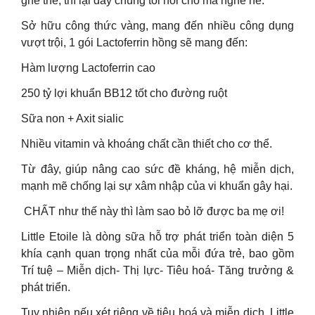
ghê thế, thì lại đây chúng tôi nói cho mà nghe nè.
Sở hữu công thức vàng, mang đến nhiều công dụng
vượt trội, 1 gói Lactoferrin hồng sẽ mang đến:
Hàm lượng Lactoferrin cao
250 tỷ lợi khuẩn BB12 tốt cho đường ruột
Sữa non + Axit sialic
Nhiều vitamin và khoáng chất cần thiết cho cơ thể.
Từ đây, giúp nâng cao sức đề kháng, hệ miễn dịch,
mạnh mẽ chống lại sự xâm nhập của vi khuẩn gây hại.
️ CHẤT như thế này thì làm sao bỏ lỡ được ba mẹ ơi!
Little Etoile là dòng sữa hỗ trợ phát triển toàn diện 5
khía cạnh quan trọng nhất của mỗi đứa trẻ, bao gồm
Trí tuệ – Miễn dịch- Thị lực- Tiêu hoá- Tăng trưởng &
phát triển.
Tuy nhiên nếu xét riêng về tiêu hoá và miễn dịch, Little