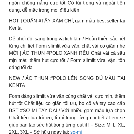
ngón chống nắng cực tốt Có túi trong và ngoài tiện
dụng, dễ mặc trong mọi điều kiện
HOT | QUẦN #TÂY XÁM CHÌ, gam màu best seller tại
Kenta
Dễ phối đồ, sang trọng và lịch lãm / Hoàn thiện sắc nét
từng chi tiết Form slimfit vừa vặn, chất vải co giãn nhẹ
MỚI | ÁO THUN #POLO XANH RÊU Chất vải cá sấu
mịn mát, thấm hút cực tốt / Form slimfit vừa vặn, tôn
dáng tối đa
NEW / ÁO THUN #POLO LÊN SÓNG ĐỦ MÀU TẠI
KENTA
Form dáng slimfit vừa vặn cùng chất vải cực mịn, thấm
hút tốt Chất liệu co giãn tối ưu, bo cổ và tay cao cấp
BST #SƠ MI TAY DÀI / Với nhiều gam màu lựa chọn
Chất liệu lụa tối ưu, tỉ mỉ trong từng chi tiết / Item sẽ
giúp bạn tạo sức hút trong từng outfit ! – Size: M, L, XL,
2XL, 3XL – Sở hữu ngay tại:
so-mi