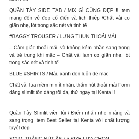
QUẦN TÂY SIDE TAB / MIX GÌ CŨNG ĐẸP !! Item
mang đến vẻ đẹp cổ điển và lịch thiệp /Chất vải co
giãn nhẹ, lót trong sắc nét và tinh tế
#BAGGY TROUSER / LƯNG THUN THOẢI MÁI
– Cảm giác thoải mái, và không kém phần sang trọng
và trẻ trung khi mặc – Chất vải lạnh co giãn nhẹ, lót
trong sắc nét và tinh tế
BLUE #SHIRTS / Màu xanh đen luôn dễ mặc
Chất vải lụa mềm mịn ít nhăn, thấm hút thoải mái Form
dáng slimfit tôn dáng tôi đa, thử ngay tại Kenta !!
Quần Tây Slimfit viền túi / Điểm nhấn nhẹ nhàng và
sang trọng Item Best Seller tại Kenta với chất lượng
tuyệt đẹp
SƠ MI TRẮNG NÚT ẨN / 5 SIZE LỰA CHỌN