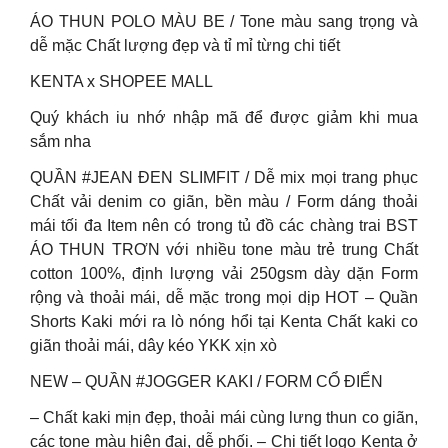
ÁO THUN POLO MÀU BE / Tone màu sang trọng và
dễ mặc Chất lượng đẹp và tỉ mỉ từng chi tiết
KENTA x SHOPEE MALL
Quý khách iu nhớ nhập mã để được giảm khi mua
sắm nha
QUẦN #JEAN ĐEN SLIMFIT / Dễ mix mọi trang phục
Chất vải denim co giãn, bền màu / Form dáng thoải
mái tối đa Item nên có trong tủ đồ các chàng trai BST
ÁO THUN TRƠN với nhiều tone màu trẻ trung Chất
cotton 100%, định lượng vải 250gsm dày dặn Form
rộng và thoải mái, dễ mặc trong mọi dịp HOT – Quần
Shorts Kaki mới ra lò nóng hổi tại Kenta Chất kaki co
giãn thoải mái, dây kéo YKK xịn xò
NEW – QUẦN #JOGGER KAKI / FORM CỔ ĐIỂN
– Chất kaki mịn đẹp, thoải mái cùng lưng thun co giãn,
các tone màu hiện đại, dễ phối. – Chi tiết logo Kenta ở