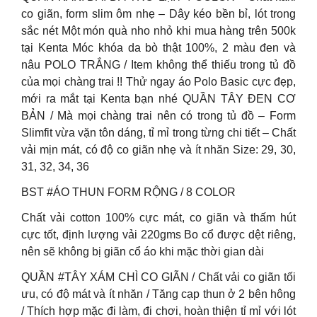
co giãn, form slim ôm nhẹ – Dây kéo bền bỉ, lót trong
sắc nét Một món quà nho nhỏ khi mua hàng trên 500k
tại Kenta Móc khóa da bò thật 100%, 2 màu đen và
nâu POLO TRẮNG / Item không thể thiếu trong tủ đồ
của mọi chàng trai !! Thử ngay áo Polo Basic cực đẹp,
mới ra mắt tại Kenta bạn nhé QUẦN TÂY ĐEN CƠ
BẢN / Mà mọi chàng trai nên có trong tủ đồ – Form
Slimfit vừa vặn tôn dáng, tỉ mỉ trong từng chi tiết – Chất
vải mịn mát, có độ co giãn nhẹ và ít nhăn Size: 29, 30,
31, 32, 34, 36
BST #ÁO THUN FORM RỘNG / 8 COLOR
Chất vải cotton 100% cực mát, co giãn và thấm hút
cực tốt, định lượng vải 220gms Bo cổ được dệt riêng,
nên sẽ không bị giãn cổ áo khi mặc thời gian dài
QUẦN #TÂY XÁM CHÌ CO GIÃN / Chất vải co giãn tối
ưu, có độ mát và ít nhăn / Tăng cạp thun ở 2 bên hông
/ Thích hợp mặc đi làm, đi chơi, hoàn thiện tỉ mỉ với lót