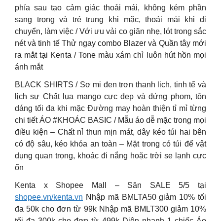
phía sau tạo cảm giác thoải mái, không kém phần
sang trọng và trẻ trung khi mặc, thoải mái khi di
chuyển, làm việc / Với ưu vải co giãn nhẹ, lót trong sắc
nét và tinh tế Thử ngay combo Blazer và Quần tây mới
ra mắt tại Kenta / Tone màu xám chì luôn hút hồn mọi
ánh mắt
BLACK SHIRTS / Sơ mi đen trơn thanh lịch, tinh tế và
lịch sự Chất lụa mango cực đẹp và đứng phom, tôn
dáng tối đa khi mặc Đường may hoàn thiện tỉ mỉ từng
chi tiết ÁO #KHOÁC BASIC / Mẫu áo dễ mặc trong mọi
điều kiện – Chất nỉ thun mịn mát, dây kéo túi hai bên
có độ sâu, kéo khóa an toàn – Mặt trong có túi để vật
dụng quan trọng, khoác đi nắng hoặc trời se lạnh cực
ổn
Kenta x Shopee Mall – Săn SALE 5/5 tại
shopee.vn/kenta.vn
Nhập mã BMLTA50 giảm 10% tối
đa 50k cho đơn từ 99k Nhập mã BMLT300 giảm 10%
tối đa 300k cho đơn từ 499k Diện nhanh 1 chiếc Áo