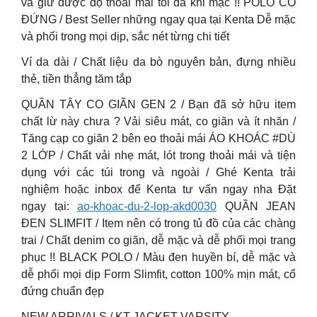
và giữ được độ thoải mái tối đa khi mặc !! POLO CỔ
ĐỨNG / Best Seller những ngay qua tại Kenta Dễ mặc
và phối trong mọi dịp, sắc nét từng chi tiết
Ví da dài / Chất liệu da bò nguyên bản, đựng nhiều
thẻ, tiền thẳng tăm tắp
QUẦN TÂY CO GIÃN GEN 2 / Bạn đã sở hữu item
chất lừ này chưa ? Vải siêu mát, co giãn và ít nhăn /
Tăng cạp co giãn 2 bên eo thoải mái ÁO KHOÁC #DÙ
2 LỚP / Chất vải nhẹ mát, lót trong thoải mái và tiện
dụng với các túi trong và ngoài / Ghé Kenta trải
nghiệm hoặc inbox để Kenta tư vấn ngay nha Đặt
ngay tại:
ao-khoac-du-2-lop-akd0030
QUẦN JEAN
ĐEN SLIMFIT / Item nên có trong tủ đồ của các chàng
trai / Chất denim co giãn, dễ mặc và dễ phối mọi trang
phục !! BLACK POLO / Màu đen huyền bí, dễ mặc và
dễ phối mọi dịp Form Slimfit, cotton 100% mịn mát, cổ
đứng chuẩn đẹp
NEW ARRIVALS / KT JACKET VARSITY