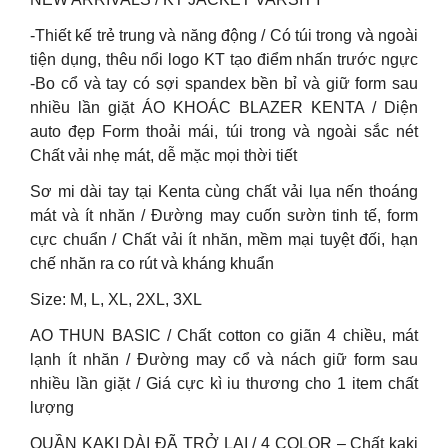
-Thiết kế trẻ trung và năng động / Có túi trong và ngoài
tiện dụng, thêu nổi logo KT tạo điểm nhấn trước ngực
-Bo cổ và tay có sợi spandex bền bỉ và giữ form sau
nhiều lần giặt ÁO KHOÁC BLAZER KENTA / Diện
auto đẹp Form thoải mái, túi trong và ngoài sắc nét
Chất vải nhẹ mát, dễ mặc mọi thời tiết
Sơ mi dài tay tại Kenta cùng chất vải lụa nến thoáng
mát và ít nhăn / Đường may cuốn sườn tinh tế, form
cực chuẩn / Chất vải ít nhăn, mềm mại tuyệt đối, hạn
chế nhăn ra co rút và kháng khuẩn
Size: M, L, XL, 2XL, 3XL
AO THUN BASIC / Chất cotton co giãn 4 chiều, mát
lạnh ít nhăn / Đường may cổ và nách giữ form sau
nhiều lần giặt / Giá cực kì iu thương cho 1 item chất
lượng
QUẦN KAKI DÀI ĐÃ TRỞ LẠI / 4 COLOR – Chất kaki