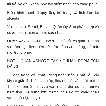
túi trái và đầu khóa inox tạo điểm nhấn cho trang phục.
Biến hình thành 1 quý ông trẻ trung và lịch lãm tại
#Kenta
Với combo: Sơ mi, Blazer, Quần tây Sản phẩm đẹp và
được hoàn thiện ở mức cao nhất !!
QUẦN #KAKI DÀI CƠ BẢN / Chất vải co giãn, ít nhăn
và bám bụi -Item nên sở hữu của các chàng, dễ mix
mọi trang phục
HOT – QUẦN #SHORT TÂY / CHUẨN FORM TÔN
DÁNG
– Sang trọng với chất lượng hoàn hảo. Chất liệu vải
tây co giãn 4 chiều cao cấp, thoáng mát và thoải mái. –
Thiết kế form Slimfit vừa vặn, mang đến sự lịch lãm và
nam tính. Dễ dàng mix match nhiều outfit khác nhau
với 4 màu lựa chọn.