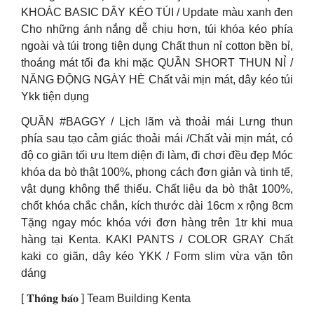
KHOÁC BASIC DÂY KÉO TÚI / Update màu xanh đen
Cho những ánh nắng dễ chịu hơn, túi khóa kéo phía
ngoài và túi trong tiện dụng Chất thun nỉ cotton bền bỉ,
thoáng mát tối đa khi mặc QUẦN SHORT THUN NỈ /
NĂNG ĐỘNG NGÀY HÈ Chất vải mịn mát, dây kéo túi
Ykk tiện dụng
QUẦN #BAGGY / Lịch lãm và thoải mái Lưng thun
phía sau tạo cảm giác thoải mái /Chất vải mịn mát, có
độ co giãn tối ưu Item diện đi làm, đi chơi đều đẹp Móc
khóa da bò thật 100%, phong cách đơn giản và tinh tế,
vật dụng không thể thiếu. Chất liệu da bò thật 100%,
chốt khóa chắc chắn, kích thước dài 16cm x rộng 8cm
Tặng ngay móc khóa với đơn hàng trên 1tr khi mua
hàng tại Kenta. KAKI PANTS / COLOR GRAY Chất
kaki co giãn, dây kéo YKK / Form slim vừa vặn tôn
dáng
[ 𝐓𝐡𝐨̂𝐧𝐠 𝐛𝐚́𝐨 ] Team Building Kenta