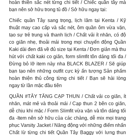
hoàn thiền sắc nét từng chi tiết / Chiếc quần tây mà
bạn nên sở hữu trong tủ đồ / Sở hữu ngay tại:
Chiếc quần Tây sang trọng, lịch lãm tại Kenta / Kỹ
thuật may cao cấp và sắc nét, ôm quần ôm vừa vặn,
tạo sự trẻ trung và thanh lịch / Chất vải ít nhăn, có độ
co giãn nhẹ, thoải mái trong mọi chuyển động Quần
Kaki dài đen đã về đủ size tại Kenta / Đơn giản mà thu
hút với chất kaki co giãn, form slimfit tôn dáng tối đa /
Đừng bỏ lỡ item này nha BLACK BLAZER / Sẽ giúp
bạn tạo nên những outfit cực kỳ ấn tượng Sản phẩm
hoàn thiện thủ công từng chi tiết / Bạn sẽ hài lòng
ngay từ lần mặc đầu tiên
QUẦN #TÂY TĂNG CẠP THUN / Chất vải co giãn, ít
nhăn, mát mẻ và thoải mái / Cạp thun 2 bên co giãn,
dễ chịu khi mặc / Form Slimfit vừa vặn và tôn dáng tối
đa -Item nên sở hữu của các chàng, dễ mix mọi trang
phục Varsity Jacket / Năng động với những điểm nhấn
Chất lừ từng chi tiết Quần Tây Baggy với lưng thun