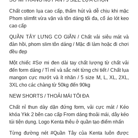
Chất cotton lụa cao cấp, thấm hút và dễ chịu khi mặc
Phom slimfit vừa vặn và tôn dáng tối đa, cổ áo lót keo
cao cấp
QUẦN TÂY LƯNG CO GIÃN / Chất vải siêu mát và
đàn hồi, phom slim tôn dáng / Mặc đi làm hoặc đi chơi
đều đẹp
Một chiếc #Sơ mi đen dài tay chất lượng từ chất vải
đến form dáng / Tỉ mỉ và sắc nét từng chi tiết / Chất lụa
mangon cực mướt và ít nhăn / 5 size M, L, XL, 2XL,
3XL cho các chàng từ 50kg đến 90kg
NEW SHORTS / THOẢI MÁI TỐI ĐA
Chất nỉ thun dày dặn đứng form, vải cực mát / Kéo
khóa Ykk 2 bên cao cấp From dáng thoải mái, dây kéo
túi tiện dụng. Logo Kenta thêu ở quần tạo điểm nhấn
Từng đường nét #Quần Tây của Kenta luôn được