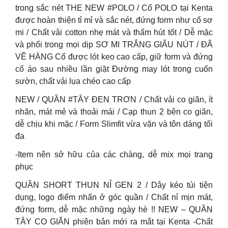
trong sắc nét THE NEW #POLO / Cổ POLO tại Kenta
được hoàn thiện tỉ mỉ và sắc nét, đứng form như cổ sơ
mi / Chất vải cotton nhẹ mát và thấm hút tốt / Dễ mặc
và phối trong mọi dịp SƠ MI TRẮNG GIẤU NÚT / ĐÃ
VỀ HÀNG Cổ được lót keo cao cấp, giữ form và đứng
cổ áo sau nhiều lần giặt Đường may lót trong cuốn
sườn, chất vải lụa chéo cao cấp
NEW / QUẦN #TÂY ĐEN TRƠN / Chất vải co giãn, ít
nhăn, mát mẻ và thoải mái / Cạp thun 2 bên co giãn,
dễ chịu khi mặc / Form Slimfit vừa vặn và tôn dáng tối
đa
-Item nên sở hữu của các chàng, dễ mix mọi trang
phục
QUẦN SHORT THUN NỈ GEN 2 / Dây kéo túi tiện
dụng, logo điểm nhấn ở góc quần / Chất nỉ mịn mát,
đứng form, dễ mặc những ngày hè !! NEW – QUẦN
TÂY CO GIÃN phiên bản mới ra mắt tại Kenta -Chất