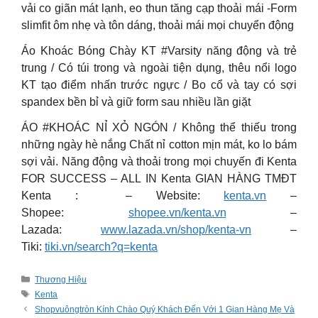
vải co giãn mát lạnh, eo thun tăng cạp thoải mái -Form
slimfit ôm nhẹ và tôn dáng, thoải mái mọi chuyển động
Áo Khoác Bóng Chày KT #Varsity năng động và trẻ
trung / Có túi trong và ngoài tiện dụng, thêu nổi logo
KT tạo điểm nhấn trước ngực / Bo cổ và tay có sợi
spandex bền bỉ và giữ form sau nhiều lần giặt
ÁO #KHOÁC NỈ XỎ NGÓN / Không thể thiếu trong
những ngày hè nắng Chất nỉ cotton mịn mát, ko lo bám
sợi vải. Năng động và thoải trong mọi chuyến đi Kenta
FOR SUCCESS – ALL IN Kenta GIAN HÀNG TMĐT
Kenta : – Website:
kenta.vn
–
Shopee:
shopee.vn/kenta.vn
–
Lazada:
www.lazada.vn/shop/kenta-vn
–
Tiki:
tiki.vn/search?q=kenta
Categories
Thương Hiệu
Tags
Kenta
Shopvuôngtròn Kính Chào Quý Khách Đến Với 1 Gian Hàng Mẹ Và