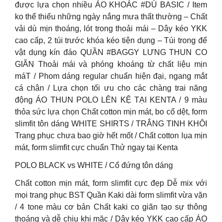
được lựa chọn nhiều ÁO KHOÁC #DÙ BASIC / Item
ko thể thiếu những ngày nắng mưa thất thường – Chất
vải dù mịn thoáng, lót trong thoải mái – Dây kéo YKK
cao cấp, 2 túi trước khóa kéo tiện dụng – Túi trong để
vật dụng kín đáo QUẦN #BAGGY LƯNG THUN CO
GIÃN Thoải mái và phóng khoáng từ chất liệu mịn
máT / Phom dáng regular chuẩn hiện đại, ngang mắt
cá chân / Lựa chọn tối ưu cho các chàng trai năng
động ÁO THUN POLO LÊN KỆ TẠI KENTA / 9 màu
thỏa sức lựa chọn Chất cotton mịn mát, bo cổ dệt, form
slimfit tôn dáng WHITE SHIRTS / TRẮNG TINH KHÔI
Trang phục chưa bao giờ hết mốt / Chất cotton lụa mịn
mát, form slimfit cực chuẩn Thử ngay tại Kenta
POLO BLACK vs WHITE / Cổ đứng tôn dáng
Chất cotton mịn mát, form slimfit cực đẹp Dễ mix với
mọi trang phục BST Quần Kaki dài form slimfit vừa vặn
/ 4 tone màu cơ bản Chất kaki co giãn tạo sự thông
thoáng và dễ chịu khi mặc / Dây kéo YKK cao cấp ÁO