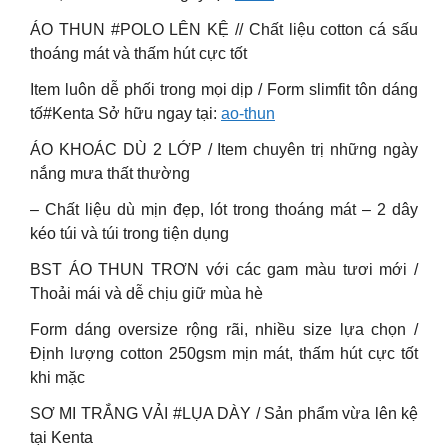
ÁO THUN #POLO LÊN KỆ // Chất liệu cotton cá sấu
thoáng mát và thấm hút cực tốt
Item luôn dễ phối trong mọi dịp / Form slimfit tôn dáng
tố#Kenta Sở hữu ngay tại:
ao-thun
ÁO KHOÁC DÙ 2 LỚP / Item chuyên trị những ngày
nắng mưa thất thường
– Chất liệu dù mịn đẹp, lót trong thoáng mát – 2 dây
kéo túi và túi trong tiện dụng
BST ÁO THUN TRƠN với các gam màu tươi mới /
Thoải mái và dễ chịu giữ mùa hè
Form dáng oversize rộng rãi, nhiều size lựa chọn /
Định lượng cotton 250gsm mịn mát, thấm hút cực tốt
khi mặc
SƠ MI TRẮNG VẢI #LỤA DÀY / Sản phẩm vừa lên kệ
tại Kenta