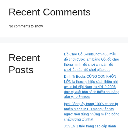
Recent Comments
No comments to show.
Recent
Đồ Chơi Gỗ S-Kids, hơn 400 mẫu
đồ chơi được làm bằng Gỗ, đồ chơi
thông minh, đồ chơi an toàn, đồ
Posts
chơi lắp ráp, đồ chơi giáo dục
Đinh Tị Books CÙNG CON KHÔN
LỚN là thương hiệu sách thiếu nhi
uy tín tại Việt Nam, ra đời từ 2006
đơn vị xuất bản sách thiếu nhi hàng
đầu tại Việt Nam
Ipek Bông tẩy trang 100% cotton tự
nhiên Made in EU mang đến tay
người tiêu dùng những miếng bông
chất lượng tốt nhất
JOVEN 1 thời trang cao cấp dành