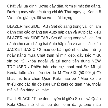
Chất vải lụa định lượng dày dặn, form slimfit tôn dáng.
Đường may sắc nét từng chi tiết Thử ngay tại Kenta !!
Với mức giá cực tốt so với chất lượng
BLAZER mix SIDE TAB / Set đồ sang trọng và lịch lãm
dành cho các chàng trai Auto hấp dẫn và auto các kiểu
BLAZER mix SIDE TAB / Set đồ sang trọng và lịch lãm
dành cho các chàng trai Auto hấp dẫn và auto các kiểu
JACKET BASIC / 2 màu cơ bản giữ nhiệt cho những
ngày nắng mưa Chất thun nỉ mịn đẹp, dây kéo YKK
xịn xò, túi khóa ngoài và túi trong tiện dụng NEW
TROUSER / Phiên bản cho sự thoải mái Sơ Mi tại
Kenta luôn có nhiều size từ M đến 3XL (50-90kg) để
khách iu lựa chọn Quần Kaki màu be / Màu ko thể
thiếu cho các tín đồ kaki Chất kaki co giãn nhẹ, thoải
mái và tôn dáng khi mặc
FULL BLACK / Tone đen huyền bí giữa Sơ mi và Quần
Kaki Chuẩn từ chất liệu đến form dáng, tone màu