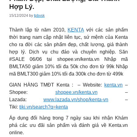
Hợp Lý.
15/12/2024
by
tpbvsk
Thành lập từ năm 2010,
KENTA
với các sản phẩm
thời trang nam cập nhật liên tục, sứ mệnh của Kenta
cho ra đời các sản phẩm đẹp, chất lượng, giá thành
hợp lý. Dịch vụ chu đáo và chuyên nghiệp. Săn
#SALE 06/06 tại shopee.vn/kenta.vn Nhập mã
BMLTA50 giảm 10% tối đa 50k cho đơn từ 99k Nhập
mã BMLT300 giảm 10% tối đa 300k cho đơn từ 499k
GIAN HÀNG TMĐT Kenta : – Website:
kenta.vn
–
Shopee:
shopee.vn/kenta.vn
–
Lazada:
www.lazada.vn/shop/kenta-vn
–
Tiki:
tiki.vn/search?q=kenta
Áp dụng đổi hàng trong 7 ngày sau khi nhận Khám
phá các ưu đãi sản phẩm và đánh giá về Kenta.vn
online.