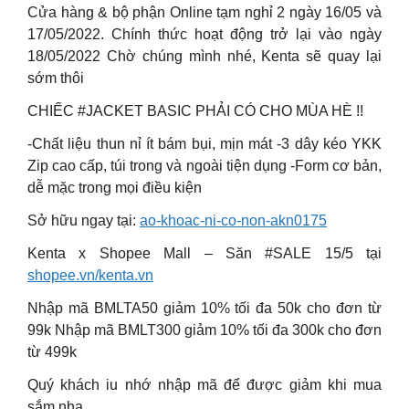
Cửa hàng & bộ phận Online tạm nghỉ 2 ngày 16/05 và
17/05/2022. Chính thức hoạt động trở lại vào ngày
18/05/2022 Chờ chúng mình nhé, Kenta sẽ quay lại
sớm thôi
CHIẾC #JACKET BASIC PHẢI CÓ CHO MÙA HÈ !!
-Chất liệu thun nỉ ít bám bụi, mịn mát -3 dây kéo YKK
Zip cao cấp, túi trong và ngoài tiện dụng -Form cơ bản,
dễ mặc trong mọi điều kiện
Sở hữu ngay tại:
ao-khoac-ni-co-non-akn0175
Kenta x Shopee Mall – Săn #SALE 15/5 tại
shopee.vn/kenta.vn
Nhập mã BMLTA50 giảm 10% tối đa 50k cho đơn từ
99k Nhập mã BMLT300 giảm 10% tối đa 300k cho đơn
từ 499k
Quý khách iu nhớ nhập mã để được giảm khi mua
sắm nha