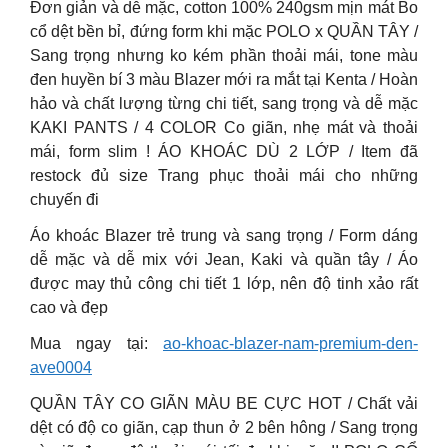
Đơn giản và dễ mặc, cotton 100% 240gsm mịn mát Bo
cổ dệt bền bỉ, đứng form khi mặc POLO x QUẦN TÂY /
Sang trọng nhưng ko kém phần thoải mái, tone màu
đen huyền bí 3 màu Blazer mới ra mắt tại Kenta / Hoàn
hảo và chất lượng từng chi tiết, sang trọng và dễ mặc
KAKI PANTS / 4 COLOR Co giãn, nhẹ mát và thoải
mái, form slim ! ÁO KHOÁC DÙ 2 LỚP / Item đã
restock đủ size Trang phục thoải mái cho những
chuyến đi
Áo khoác Blazer trẻ trung và sang trọng / Form dáng
dễ mặc và dễ mix với Jean, Kaki và quần tây / Áo
được may thủ công chi tiết 1 lớp, nên độ tinh xảo rất
cao và đẹp
Mua ngay tại:
ao-khoac-blazer-nam-premium-den-
ave0004
QUẦN TÂY CO GIÃN MÀU BE CỰC HOT / Chất vải
dệt có độ co giãn, cạp thun ở 2 bên hông / Sang trọng