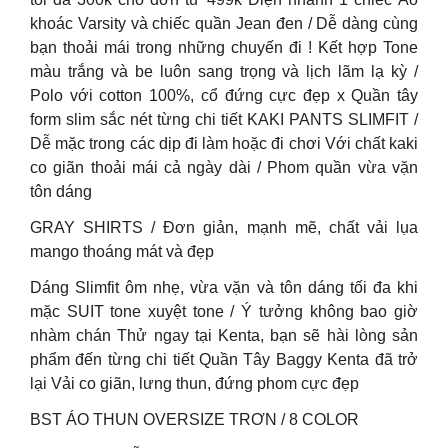
khoác Varsity và chiếc quần Jean đen / Dễ dàng cùng
bạn thoải mái trong những chuyến đi ! Kết hợp Tone
màu trắng và be luôn sang trọng và lịch lãm lạ kỳ /
Polo với cotton 100%, cổ đứng cực đẹp x Quần tây
form slim sắc nét từng chi tiết KAKI PANTS SLIMFIT /
Dễ mặc trong các dịp đi làm hoặc đi chơi Với chất kaki
co giãn thoải mái cả ngày dài / Phom quần vừa vặn
tôn dáng
GRAY SHIRTS / Đơn giản, mạnh mẽ, chất vải lụa
mango thoáng mát và đẹp
Dáng Slimfit ôm nhẹ, vừa vặn và tôn dáng tối đa khi
mặc SUIT tone xuyệt tone / Ý tưởng không bao giờ
nhàm chán Thử ngay tại Kenta, bạn sẽ hài lòng sản
phẩm đến từng chi tiết Quần Tây Baggy Kenta đã trở
lại Vải co giãn, lưng thun, đứng phom cực đẹp
BST ÁO THUN OVERSIZE TRƠN / 8 COLOR