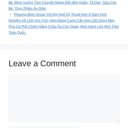
Bé Shop Vuông Tròn Chuyên Mang Đến Bỉm Quần, Tã Dán, Sữa Cho
Bé, Thực Phẩm Ăn Dặm
Phương Bình Group Với Đội Ngũ Kỹ Thuật Hơn 8 Năm Kinh
Nghiệm Về Lĩnh Vực Fnb, Hiện Đang Cung Cấp Hơn 100 Dòng Máy
Pha Cà Phê Chính Hãng Châu Âu Cho Quán, Nhà Hàng Lớn Nhỏ Trên
Toàn Quốc.
Leave a Comment
Comment