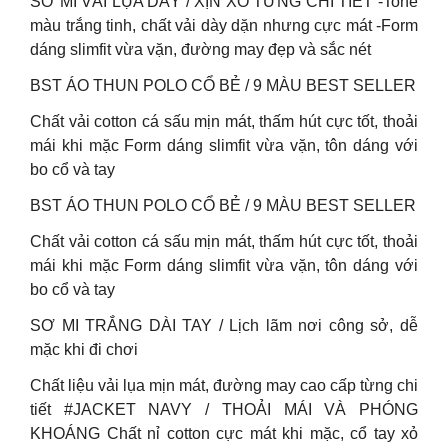
SƠ MI VẢI LỤA DÀY / XỊN XÒ TỪNG CHI TIẾT -Tone
màu trắng tinh, chất vải dày dặn nhưng cực mát -Form
dáng slimfit vừa vặn, đường may đẹp và sắc nét
BST ÁO THUN POLO CỔ BẺ / 9 MÀU BEST SELLER
Chất vải cotton cá sấu mịn mát, thấm hút cực tốt, thoải
mái khi mặc Form dáng slimfit vừa vặn, tôn dáng với
bo cổ và tay
BST ÁO THUN POLO CỔ BẺ / 9 MÀU BEST SELLER
Chất vải cotton cá sấu mịn mát, thấm hút cực tốt, thoải
mái khi mặc Form dáng slimfit vừa vặn, tôn dáng với
bo cổ và tay
SƠ MI TRẮNG DÀI TAY / Lịch lãm nơi công sở, dễ
mặc khi đi chơi
Chất liệu vải lụa mịn mát, đường may cao cấp từng chi
tiết #JACKET NAVY / THOẢI MÁI VÀ PHÓNG
KHOÁNG Chất nỉ cotton cực mát khi mặc, cổ tay xỏ