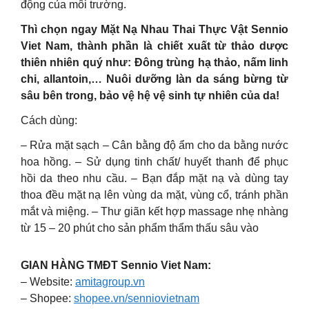
động của môi trường.
Thì chọn ngay Mặt Nạ Nhau Thai Thực Vật Sennio
Viet Nam, thành phần là chiết xuất từ thảo dược
thiên nhiên quý như: Đông trùng hạ thảo, nấm linh
chi, allantoin,… Nuôi dưỡng làn da sáng bừng từ
sâu bên trong, bảo vệ hệ vệ sinh tự nhiên của da!
Cách dùng:
– Rửa mặt sạch – Cân bằng độ ẩm cho da bằng nước
hoa hồng. – Sử dụng tinh chất/ huyết thanh để phục
hồi da theo nhu cầu. – Bạn đắp mặt nạ và dùng tay
thoa đều mặt nạ lên vùng da mặt, vùng cổ, tránh phần
mắt và miệng. – Thư giãn kết hợp massage nhẹ nhàng
từ 15 – 20 phút cho sản phẩm thẩm thấu sâu vào
GIAN HÀNG TMĐT Sennio Viet Nam:
– Website:
amitagroup.vn
– Shopee:
shopee.vn/senniovietnam