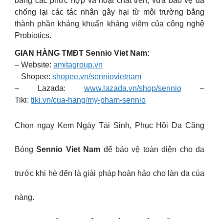
bằng các phức hợp và hoạt chất trên, vừa bảo vệ da
chống lại các tác nhân gây hại từ môi trường bằng
thành phần kháng khuẩn kháng viêm của công nghệ
Probiotics.
GIAN HÀNG TMĐT Sennio Viet Nam:
– Website:
amitagroup.vn
– Shopee:
shopee.vn/senniovietnam
– Lazada:
www.lazada.vn/shop/sennio
–
Tiki:
tiki.vn/cua-hang/my-pham-sennio
Chọn ngay Kem Ngày Tái Sinh, Phục Hồi Da Căng
Bóng
Sennio Viet Nam
để bảo vệ toàn diện cho da
trước khi hè đến là giải pháp hoàn hảo cho làn da của
nàng.