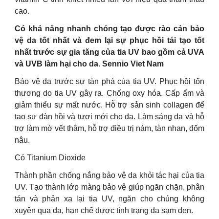
cao.
Có khả năng nhanh chóng tạo được rào cản bảo
vệ da tốt nhất và đem lại sự phục hồi tái tạo tốt
nhất trước sự gia tăng của tia UV bao gồm cả UVA
và UVB làm hại cho da. Sennio Viet Nam
Bảo vệ da trước sự tàn phá của tia UV. Phục hồi tổn
thương do tia UV gây ra. Chống oxy hóa. Cấp ẩm và
giảm thiểu sự mất nước. Hỗ trợ sản sinh collagen để
tạo sự đàn hồi và tươi mới cho da. Làm sáng da và hỗ
trợ làm mờ vết thâm, hỗ trợ điều trị nám, tàn nhan, đốm
nâu.
Có Titanium Dioxide
Thành phần chống nắng bảo vệ da khỏi tác hại của tia
UV. Tạo thành lớp màng bảo vệ giúp ngăn chặn, phân
tán và phản xạ lại tia UV, ngăn cho chúng không
xuyên qua da, hạn chế được tình trạng da sạm đen.