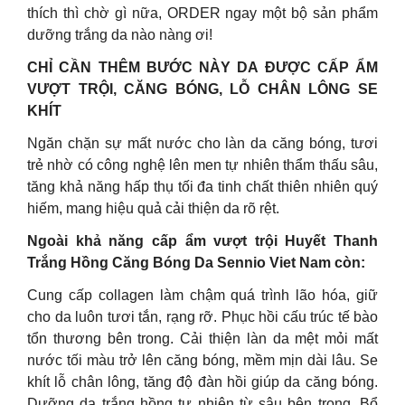
thích thì chờ gì nữa, ORDER ngay một bộ sản phẩm
dưỡng trắng da nào nàng ơi!
CHỈ CẦN THÊM BƯỚC NÀY DA ĐƯỢC CẤP ẨM
VƯỢT TRỘI, CĂNG BÓNG, LỖ CHÂN LÔNG SE
KHÍT
Ngăn chặn sự mất nước cho làn da căng bóng, tươi
trẻ nhờ có công nghệ lên men tự nhiên thẩm thấu sâu,
tăng khả năng hấp thụ tối đa tinh chất thiên nhiên quý
hiếm, mang hiệu quả cải thiện da rõ rệt.
Ngoài khả năng cấp ẩm vượt trội Huyết Thanh
Trắng Hồng Căng Bóng Da Sennio Viet Nam còn:
Cung cấp collagen làm chậm quá trình lão hóa, giữ
cho da luôn tươi tắn, rạng rỡ. Phục hồi cấu trúc tế bào
tổn thương bên trong. Cải thiện làn da mệt mỏi mất
nước tối màu trở lên căng bóng, mềm mịn dài lâu. Se
khít lỗ chân lông, tăng độ đàn hồi giúp da căng bóng.
Dưỡng da trắng hồng tự nhiên từ sâu bên trong. Bổ