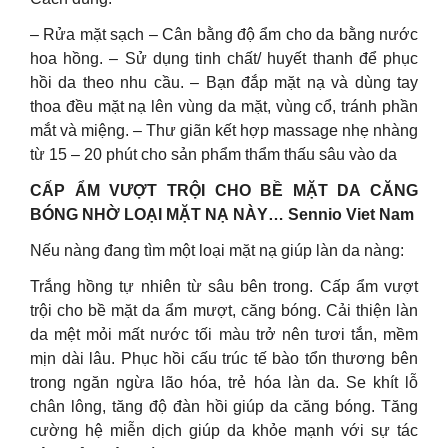
– Rửa mặt sạch – Cân bằng độ ẩm cho da bằng nước
hoa hồng. – Sử dụng tinh chất/ huyết thanh để phục
hồi da theo nhu cầu. – Bạn đắp mặt nạ và dùng tay
thoa đều mặt nạ lên vùng da mặt, vùng cổ, tránh phần
mắt và miệng. – Thư giãn kết hợp massage nhẹ nhàng
từ 15 – 20 phút cho sản phẩm thẩm thấu sâu vào da
CẤP ẨM VƯỢT TRỘI CHO BỀ MẶT DA CĂNG
BÓNG NHỜ LOẠI MẶT NẠ NÀY… Sennio Viet Nam
Nếu nàng đang tìm một loại mặt nạ giúp làn da nàng:
Trắng hồng tự nhiên từ sâu bên trong. Cấp ẩm vượt
trội cho bề mặt da ẩm mượt, căng bóng. Cải thiện làn
da mệt mỏi mất nước tối màu trở nên tươi tắn, mềm
mịn dài lâu. Phục hồi cấu trúc tế bào tổn thương bên
trong ngăn ngừa lão hóa, trẻ hóa làn da. Se khít lỗ
chân lông, tăng độ đàn hồi giúp da căng bóng. Tăng
cường hệ miễn dịch giúp da khỏe mạnh với sự tác