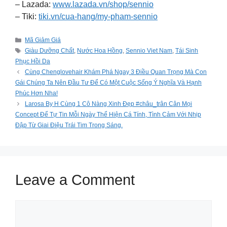
– Lazada:
www.lazada.vn/shop/sennio
– Tiki:
tiki.vn/cua-hang/my-pham-sennio
Categories
Mã Giảm Giá
Tags
Giàu Dưỡng Chất
,
Nước Hoa Hồng
,
Sennio Viet Nam
,
Tái Sinh
Phục Hồi Da
Cùng Chenglovehair Khám Phá Ngay 3 Điều Quan Trọng Mà Con
Gái Chúng Ta Nên Đầu Tư Để Có Một Cuộc Sống Ý Nghĩa Và Hạnh
Phúc Hơn Nha!
Larosa By H Cùng 1 Cô Nàng Xinh Đẹp #châu_trân Cân Mọi
Concept Để Tự Tin Mỗi Ngày Thể Hiện Cá Tính, Tình Cảm Với Nhịp
Đập Từ Giai Điệu Trái Tim Trong Sáng.
Leave a Comment
Comment