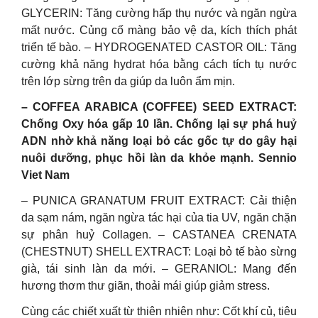
GLYCERIN: Tăng cường hấp thụ nước và ngăn ngừa
mất nước. Củng cố màng bảo vệ da, kích thích phát
triển tế bào. – HYDROGENATED CASTOR OIL: Tăng
cường khả năng hydrat hóa bằng cách tích tụ nước
trên lớp sừng trên da giúp da luôn ẩm mịn.
– COFFEA ARABICA (COFFEE) SEED EXTRACT:
Chống Oxy hóa gấp 10 lần. Chống lại sự phá huỷ
ADN nhờ khả năng loại bỏ các gốc tự do gây hại
nuôi dưỡng, phục hồi làn da khỏe mạnh. Sennio
Viet Nam
– PUNICA GRANATUM FRUIT EXTRACT: Cải thiện
da sạm nám, ngăn ngừa tác hại của tia UV, ngăn chặn
sự phân huỷ Collagen. – CASTANEA CRENATA
(CHESTNUT) SHELL EXTRACT: Loại bỏ tế bào sừng
già, tái sinh làn da mới. – GERANIOL: Mang đến
hương thơm thư giãn, thoải mái giúp giảm stress.
Cùng các chiết xuất từ thiên nhiên như: Cốt khí củ, tiêu