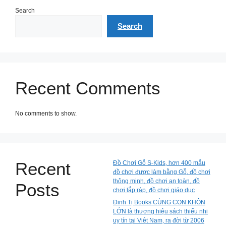
Search
Search
Recent Comments
No comments to show.
Recent
Đồ Chơi Gỗ S-Kids, hơn 400 mẫu
đồ chơi được làm bằng Gỗ, đồ chơi
thông minh, đồ chơi an toàn, đồ
Posts
chơi lắp ráp, đồ chơi giáo dục
Đinh Tị Books CÙNG CON KHÔN
LỚN là thương hiệu sách thiếu nhi
uy tín tại Việt Nam, ra đời từ 2006