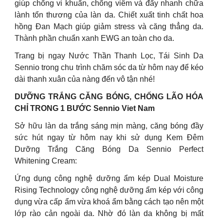
giúp chống vi khuẩn, chống viêm và đẩy nhanh chữa
lành tổn thương của làn da. Chiết xuất tinh chất hoa
hồng Đan Mạch giúp giảm stress và căng thẳng da.
Thành phần chuẩn xanh EWG an toàn cho da.
Trang bị ngay Nước Thần Thanh Lọc, Tái Sinh Da
Sennio trong chu trình chăm sóc da từ hôm nay để kéo
dài thanh xuân của nàng đến vô tận nhé!
DƯỠNG TRẮNG CĂNG BÓNG, CHỐNG LÃO HÓA
CHỈ TRONG 1 BƯỚC Sennio Viet Nam
Sở hữu làn da trắng sáng mịn màng, căng bóng đầy
sức hút ngay từ hôm nay khi sử dụng Kem Đêm
Dưỡng Trắng Căng Bóng Da Sennio Perfect
Whitening Cream:
Ứng dụng công nghệ dưỡng ẩm kép Dual Moisture
Rising Technology công nghệ dưỡng ẩm kép với công
dụng vừa cấp ẩm vừa khoá ẩm bằng cách tạo nên một
lớp rào cản ngoài da. Nhờ đó làn da không bị mất