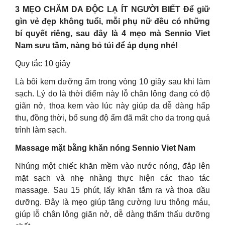
3 MẸO CHĂM DA ĐỘC LẠ ÍT NGƯỜI BIẾT Để giữ
gìn vẻ đẹp không tuổi, mỗi phụ nữ đều có những
bí quyết riêng, sau đây là 4 mẹo mà Sennio Viet
Nam sưu tầm, nàng bỏ túi để áp dụng nhé!
Quy tắc 10 giây
Là bôi kem dưỡng ẩm trong vòng 10 giây sau khi làm
sạch. Lý do là thời điểm này lỗ chân lông đang có độ
giãn nở, thoa kem vào lúc này giúp da dễ dàng hấp
thu, đồng thời, bổ sung độ ẩm đã mất cho da trong quá
trình làm sạch.
Massage mặt bằng khăn nóng Sennio Viet Nam
Nhúng một chiếc khăn mềm vào nước nóng, đắp lên
mặt sạch và nhẹ nhàng thực hiện các thao tác
massage. Sau 15 phút, lấy khăn tắm ra và thoa dầu
dưỡng. Đây là mẹo giúp tăng cường lưu thông máu,
giúp lỗ chân lông giãn nở, dễ dàng thẩm thấu dưỡng