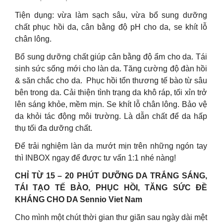
Tiện dụng: vừa làm sạch sâu, vừa bổ sung dưỡng
chất phục hồi da, cân bằng độ pH cho da, se khít lỗ
chân lông.
Bổ sung dưỡng chất giúp cân bằng độ ẩm cho da. Tái
sinh sức sống mới cho làn da. Tăng cường độ đàn hồi
& săn chắc cho da. Phục hồi tổn thương tế bào từ sâu
bên trong da. Cải thiện tình trạng da khô ráp, tối xỉn trở
lên sáng khỏe, mềm mịn. Se khít lỗ chân lông. Bảo vệ
da khỏi tác động môi trường. Là dẫn chất để da hấp
thụ tối đa dưỡng chất.
Để trải nghiệm làn da mướt mịn trên những ngón tay
thì INBOX ngay để được tư vấn 1:1 nhé nàng!
CHỈ TỪ 15 – 20 PHÚT DƯỠNG DA TRẮNG SÁNG,
TÁI TẠO TẾ BÀO, PHỤC HỒI, TĂNG SỨC ĐỀ
KHÁNG CHO DA Sennio Viet Nam
Cho mình một chút thời gian thư giãn sau ngày dài mệt