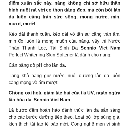
điểm xuân sắc này, nàng không chỉ sở hữu thân
hình nuột nà với eo thon dáng đẹp, mà còn bởi làn
da luôn căng tràn sức sống, mọng nước, mịn,
mượt, mướt.
Kéo dài thanh xuân, kéo dài vô tận sự căng tràn ẩm,
mịn đó luôn là mong muốn của nàng, vậy thì Nước
Thần Thanh Lọc, Tái Sinh Da
Sennio Viet Nam
Perfect Whitening Skin Softener là dành cho nàng:
Cân bằng độ pH cho làn da.
Tăng khả năng giữ nước, nuôi dưỡng làn da luôn
căng mọng và ẩm mượt.
Chống oxi hoá, giảm tác hại của tia UV, ngăn ngừa
lão hóa da. Sennio Viet Nam
Là bước đệm hoàn hảo đánh thức làn da sẵn sàng
cho các bước dưỡng tiếp theo. Loại bỏ lớp sừng già,
kích thích tái tạo tế bào mới. Công nghệ men vi sinh