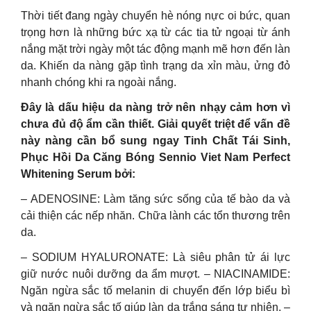
Thời tiết đang ngày chuyển hè nóng nực oi bức, quan
trọng hơn là những bức xạ từ các tia tử ngoại từ ánh
nắng mặt trời ngày một tác động mạnh mẽ hơn đến làn
da. Khiến da nàng gặp tình trạng da xỉn màu, ửng đỏ
nhanh chóng khi ra ngoài nắng.
Đây là dấu hiệu da nàng trở nên nhạy cảm hơn vì
chưa đủ độ ẩm cần thiết. Giải quyết triệt để vấn đề
này nàng cần bổ sung ngay Tinh Chất Tái Sinh,
Phục Hồi Da Căng Bóng Sennio Viet Nam Perfect
Whitening Serum bởi:
– ADENOSINE: Làm tăng sức sống của tế bào da và
cải thiện các nếp nhăn. Chữa lành các tổn thương trên
da.
– SODIUM HYALURONATE: Là siêu phân tử ái lực
giữ nước nuôi dưỡng da ẩm mượt. – NIACINAMIDE:
Ngăn ngừa sắc tố melanin di chuyển đến lớp biểu bì
và ngăn ngừa sắc tố giúp làn da trắng sáng tự nhiên. –