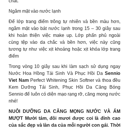
chất.
Ngâm mặt vào nước lạnh
Để lớp trang điểm trông tự nhiên và bền màu hơn,
ngâm mặt vào bát nước lạnh trong 15 – 30 giây sau
khi hoàn thiện việc make up. Lớp phấn phủ ngoài
cùng tệp vào da chắc và bền hơn, việc này cũng
tương tự như việc xịt khoáng hoặc xịt khóa lớp trang
điểm
Trong vòng 10 giây sau khi làm sạch sử dụng ngay
Nước Hoa Hồng Tái Sinh Và Phục Hồi Da
Sennio
Viet Nam
Perfect Whitening Skin Softner và thoa đều
Kem Dưỡng Tái Sinh, Phục Hồi Da Căng Bóng
Sennio để luôn có diện mạo rạng rỡ, căng mọng nước
nhé!
NUÔI DƯỠNG DA CĂNG MỌNG NƯỚC VÀ ẨM
MƯỢT Mười tám, đôi mươi được coi là đỉnh cao
của sắc đẹp và làn da của mỗi người con gái. Thời