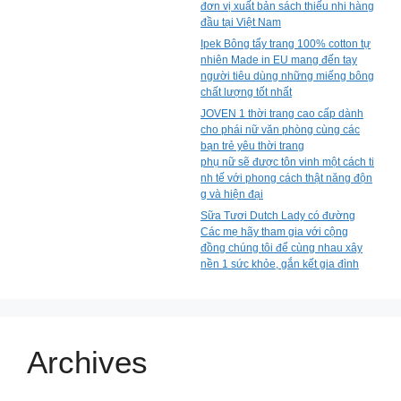
đơn vị xuất bản sách thiếu nhi hàng
đầu tại Việt Nam
Ipek Bông tẩy trang 100% cotton tự
nhiên Made in EU mang đến tay
người tiêu dùng những miếng bông
chất lượng tốt nhất
JOVEN 1 thời trang cao cấp dành
cho phái nữ văn phòng cùng các
bạn trẻ yêu thời trang
phụ nữ sẽ được tôn vinh một cách ti
nh tế với phong cách thật năng độn
g và hiện đại
Sữa Tươi Dutch Lady có đường
Các mẹ hãy tham gia với cộng
đồng chúng tôi để cùng nhau xây
nền 1 sức khỏe, gắn kết gia đình
Archives