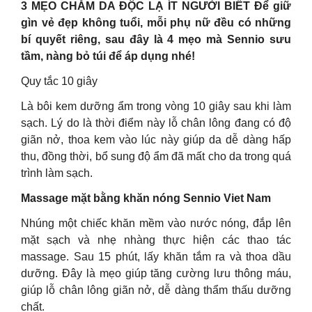
3 MẸO CHĂM DA ĐỘC LẠ ÍT NGƯỜI BIẾT Để giữ
gìn vẻ đẹp không tuổi, mỗi phụ nữ đều có những
bí quyết riêng, sau đây là 4 mẹo mà Sennio sưu
tầm, nàng bỏ túi để áp dụng nhé!
Quy tắc 10 giây
Là bôi kem dưỡng ẩm trong vòng 10 giây sau khi làm
sạch. Lý do là thời điểm này lỗ chân lông đang có độ
giãn nở, thoa kem vào lúc này giúp da dễ dàng hấp
thu, đồng thời, bổ sung độ ẩm đã mất cho da trong quá
trình làm sạch.
Massage mặt bằng khăn nóng Sennio Viet Nam
Nhúng một chiếc khăn mềm vào nước nóng, đắp lên
mặt sạch và nhẹ nhàng thực hiện các thao tác
massage. Sau 15 phút, lấy khăn tắm ra và thoa dầu
dưỡng. Đây là mẹo giúp tăng cường lưu thông máu,
giúp lỗ chân lông giãn nở, dễ dàng thẩm thấu dưỡng
chất.