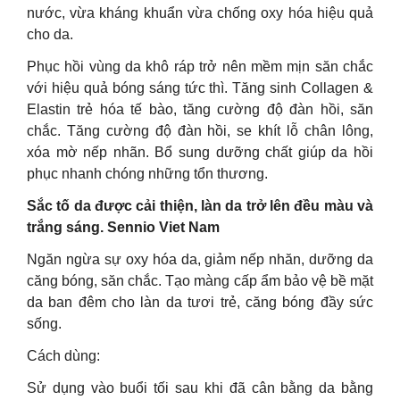
nước, vừa kháng khuẩn vừa chống oxy hóa hiệu quả
cho da.
Phục hồi vùng da khô ráp trở nên mềm mịn săn chắc
với hiệu quả bóng sáng tức thì. Tăng sinh Collagen &
Elastin trẻ hóa tế bào, tăng cường độ đàn hồi, săn
chắc. Tăng cường độ đàn hồi, se khít lỗ chân lông,
xóa mờ nếp nhãn. Bổ sung dưỡng chất giúp da hồi
phục nhanh chóng những tổn thương.
Sắc tố da được cải thiện, làn da trở lên đều màu và
trắng sáng. Sennio Viet Nam
Ngăn ngừa sự oxy hóa da, giảm nếp nhăn, dưỡng da
căng bóng, săn chắc. Tạo màng cấp ẩm bảo vệ bề mặt
da ban đêm cho làn da tươi trẻ, căng bóng đầy sức
sống.
Cách dùng:
Sử dụng vào buổi tối sau khi đã cân bằng da bằng