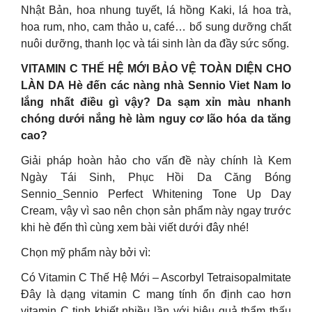
Nhật Bản, hoa nhung tuyết, lá hồng Kaki, lá hoa trà,
hoa rum, nho, cam thảo u, café… bổ sung dưỡng chất
nuôi dưỡng, thanh lọc và tái sinh làn da đầy sức sống.
VITAMIN C THẾ HỆ MỚI BẢO VỆ TOÀN DIỆN CHO
LÀN DA Hè đến các nàng nhà Sennio Viet Nam lo
lắng nhất điều gì vậy? Da sạm xỉn màu nhanh
chóng dưới nắng hè làm nguy cơ lão hóa da tăng
cao?
Giải pháp hoàn hảo cho vấn đề này chính là Kem
Ngày Tái Sinh, Phục Hồi Da Căng Bóng
Sennio_Sennio Perfect Whitening Tone Up Day
Cream, vậy vì sao nên chọn sản phẩm này ngay trước
khi hè đến thì cùng xem bài viết dưới đây nhé!
Chọn mỹ phẩm này bởi vì:
Có Vitamin C Thế Hệ Mới – Ascorbyl Tetraisopalmitate
Đây là dạng vitamin C mang tính ổn định cao hơn
vitamin C tinh khiết nhiều lần với hiệu quả thẩm thấu