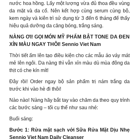
nước hoa hồng. Lấy một lượng vừa đủ thoa đều vùng
da mặt và da cổ. Nên kết hợp cùng serum cùng bộ,
kem ngày và kiên trì sử dụng từ 3 đến 6 tháng để thấy
hiệu quả dưỡng da căng bóng, trắng sáng.
NÀNG ƠI! GỌI MÓN MỸ PHẨM BẬT TONE DA ĐEN
XỈN MÀU NGAY THÔI! Sennio Viet Nam
Thời tiết ấm lên tạo điều kiện cho các mẫu áo váy mát
mẻ lên ngôi. Da nàng thì vẫn xỉn màu dù mùa đông da
thịt có che kín mít!
Đây rồi! Order ngay bộ sản phẩm trị nám trắng da
trước khi vào hè đi thôi!
Nào nào! Nàng hãy bắt tay vào chăm da theo quy trình
các bước sáng – tối cụ thể như sau nhé:
Buổi sáng:
Bước 1: Rửa mặt sạch với Sữa Rửa Mặt Dịu Nhẹ
Sennio Viet Nam Daily Cleanser