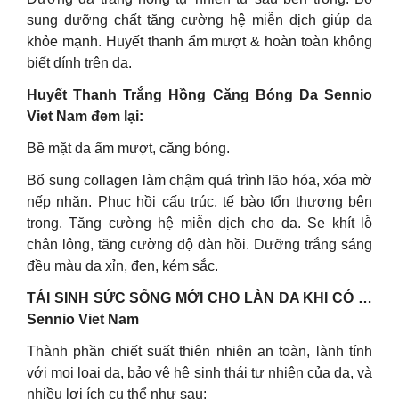
sung dưỡng chất tăng cường hệ miễn dịch giúp da
khỏe mạnh. Huyết thanh ẩm mượt & hoàn toàn không
biết dính trên da.
Huyết Thanh Trắng Hồng Căng Bóng Da Sennio
Viet Nam đem lại:
Bề mặt da ẩm mượt, căng bóng.
Bổ sung collagen làm chậm quá trình lão hóa, xóa mờ
nếp nhăn. Phục hồi cấu trúc, tế bào tổn thương bên
trong. Tăng cường hệ miễn dịch cho da. Se khít lỗ
chân lông, tăng cường độ đàn hồi. Dưỡng trắng sáng
đều màu da xỉn, đen, kém sắc.
TÁI SINH SỨC SỐNG MỚI CHO LÀN DA KHI CÓ …
Sennio Viet Nam
Thành phần chiết suất thiên nhiên an toàn, lành tính
với mọi loại da, bảo vệ hệ sinh thái tự nhiên của da, và
nhiều lợi ích cụ thể như sau: