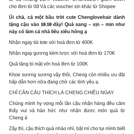
cho đơn từ 0đ Và các voucher xịn khác từ Shopee
Úi chà, cả một bầu trời cute Chenglovehair dành
tặng cậu vào 𝟏𝟎.𝟏𝟎 đây! Quà sang – xịn – min như
này có làm cả nhà liêu xiêu hông ạ
Nhận ngay túi tote với hoá đơn từ 400K
Nhận ngay gương kèm lược với hoá đơn từ 170K
Quà tặng bí mật với hoá đơn từ 100K
Khoe sương sương vậy thôi, Cheng còn nhiều ưu đãi
hấp dẫn hơn nữa đang chờ các tình yêu ạ.
CHỈ CẦN CẬU THÍCH LÀ CHENG CHIỀU NGAY
Chúng mình hy vọng mỗi lần cậu nhận hàng đều cảm
thấy vui và háo hức như nhận được món quà từ
Cheng á
Zậy thì, cậu thích quà nhào nhỉ, bật mí cho tụi mình biết