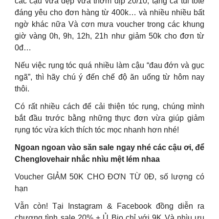
các cậu vừa đẹp vừa thơm dịp 20/10, tặng cả túi tote
đáng yêu cho đơn hàng từ 400k… và nhiều nhiều bất
ngờ khác nữa Và cơn mưa voucher trong các khung
giờ vàng 0h, 9h, 12h, 21h như giảm 50k cho đơn từ
0đ…
Nếu việc rụng tóc quá nhiều làm cậu “đau đớn và gục
ngã”, thì hãy chú ý đến chế độ ăn uống từ hôm nay
thôi.
Có rất nhiều cách để cải thiện tóc rụng, chúng mình
bắt đầu trước bằng những thực đơn vừa giúp giảm
rụng tóc vừa kích thích tóc mọc nhanh hơn nhé!
Ngoan ngoan vào săn sale ngay nhé các cậu ơi, để
Chenglovehair nhắc nhìu mệt lém nhaa
Voucher GIẢM 50K CHO ĐƠN TỪ 0Đ, số lượng có
hạn
Vẫn còn! Tại Instagram & Facebook đồng diễn ra
chương tình sale 20% + Ủ Bio chỉ với 9K Và nhìu ưu