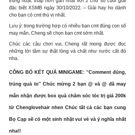
trùng hoặc thấp hơn gần nhất với 2 chữ số cuối giải
đặc biệt XSMB ngày 30/10/2022. – Giải hay ho dành
cho bạn có cmt thú vị nhất.
Lưu ý: trong trường hợp có nhiều bạn cmt đúng con số
may mắn, Cheng sẽ chọn bạn cmt sớm nhất.
Chúc các cậu chơi vui, Cheng rất mong được đọc
những lời tâm sự thật lòng và chất như nước cất đó
nha.
CÔNG BỐ KẾT QUẢ MINIGAME: “Comment đúng,
trúng quà to” Chúc mừng 2 bạn @ và @ đã may
mắn nhận được box quà chăm sóc tóc trị giá 200k
từ Chenglovehair nhen Chúc tất cả các bạn cung
Bọ Cạp sẽ có một sinh nhật vui vẻ và ý nghĩa nhất
nha!!