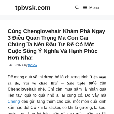
Skip
tpbvsk.com
to
Menu
content
Cùng Chenglovehair Khám Phá Ngay
3 Điều Quan Trọng Mà Con Gái
Chúng Ta Nên Đầu Tư Để Có Một
Cuộc Sống Ý Nghĩa Và Hạnh Phúc
Hơn Nha!
04/10/2024
by
tpbvsk
Để mang quà về thì đừng bỏ lỡ chương trình “𝐋𝐞̂𝐧 𝐦𝐚̀𝐮
𝐫𝐚 𝐝𝐞̉, 𝐯𝐮𝐢 𝐯𝐞̉ 𝐜𝐡𝐚̀𝐨 𝐭𝐡𝐮” – 𝐒𝐚𝐥𝐞 𝐮𝐩𝐭𝐨 𝟖𝟎% của
Chenglovehair
nhé. Chỉ cần mua sắm là nhận quà
liền tay, quà to quà nhỏ ai ai cũng có. Do vậy mà
Cheng
đều gửi tặng thêm cho cậu một món quà xinh
xắn nào đó! Có khi là sticker, có khi là gương, là kẹo,
nước hoa hay túi tote, vân vân và mây mây, và tất