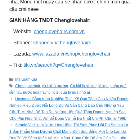
nha. Mong một ngày cậu sẽ nhận được chính món quà
cậu cmt nèee
GIAN HÀNG TMĐT Chenglovehair:
– Website:
chenglovehairs.com.vn
– Shopee:
shopee.vn/chenglovehairs
– Lazada:
www.lazada.vn/shop/chenglovehair
– Tiki:
tiki.vn/search?q=Chenglovehair
Categories
Mã Giảm Giá
Tags
Chenglovehair
,
có khi là gương
,
Có khi là sticker
,
là kẹo
,
nhận quà
liền tay
,
nước hoa hay túi tote
,
quà to quà nhỏ ai
Havamall Bằng Kinh Nghiệm Thiết Kế Quà Tặng Cho Nhiều Doanh
Nghiệp Hiểu Được Nỗi Lòng Đó Và Sẵn Sàng Đáp Ứng Những Yêu
Cầu Tỉ Mỉ Nhất Để Tạo Ra Những Hộp Quà Tặng Doanh Nghiệp Sao
Cho Phù Hợp Nhất Với Số Đông Và Tối Đa Nhất Chi Phí Chỉ Từ #99k
Sennio Viet Nam Nước Hoa Hồng Tái Sinh Phục Hồi Da Sennio Là
1 Sản Phẩm Giàu Dưỡng Chất Mang Đến Sức Sống Mới Cho Làn Da,
Duy Trì Vẻ Sáng Khỏe Và Mịn Màng, Cung Cấp Độ Ẩm Giúp Da Luôn