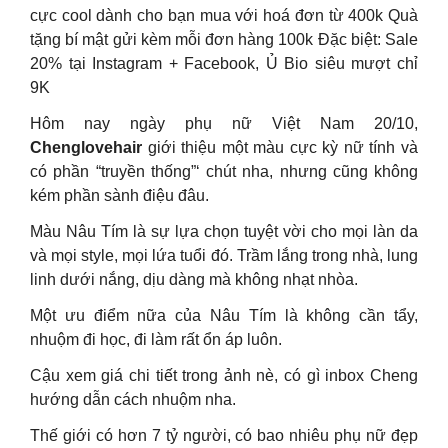
cực cool dành cho bạn mua với hoá đơn từ 400k Quà
tặng bí mật gửi kèm mỗi đơn hàng 100k Đặc biệt: Sale
20% tại Instagram + Facebook, Ủ Bio siêu mượt chỉ
9K
Hôm nay ngày phụ nữ Việt Nam 20/10,
Chenglovehair
giới thiệu một màu cực kỳ nữ tính và
có phần “truyền thống”‘ chút nha, nhưng cũng không
kém phần sành điệu đâu.
Màu Nâu Tím là sự lựa chọn tuyệt vời cho mọi làn da
và mọi style, mọi lứa tuổi đó. Trầm lắng trong nhà, lung
linh dưới nắng, dịu dàng mà không nhạt nhòa.
Một ưu điểm nữa của Nâu Tím là không cần tẩy,
nhuộm đi học, đi làm rất ổn áp luôn.
Cậu xem giá chi tiết trong ảnh nè, có gì inbox Cheng
hướng dẫn cách nhuộm nha.
Thế giới có hơn 7 tỷ người, có bao nhiêu phụ nữ đẹp