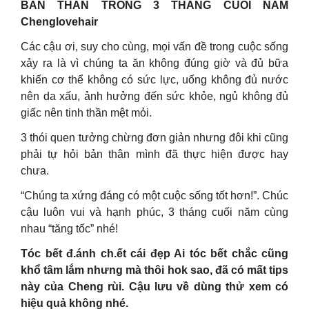
BẢN THÂN TRONG 3 THÁNG CUỐI NĂM
Chenglovehair
Các cậu ơi, suy cho cùng, mọi vấn đề trong cuộc sống
xảy ra là vì chúng ta ăn không đúng giờ và đủ bữa
khiến cơ thể không có sức lực, uống không đủ nước
nên da xấu, ảnh hưởng đến sức khỏe, ngủ không đủ
giấc nên tinh thần mệt mỏi.
3 thói quen tưởng chừng đơn giản nhưng đôi khi cũng
phải tự hỏi bản thân mình đã thực hiện được hay
chưa.
“Chúng ta xứng đáng có một cuộc sống tốt hơn!”. Chúc
cậu luôn vui và hạnh phúc, 3 tháng cuối năm cùng
nhau “tăng tốc” nhé!
Tóc bết đ.ánh ch.ết cái đẹp Ai tóc bết chắc cũng
khổ tâm lắm nhưng mà thôi hok sao, đã có mất tips
này của Cheng rùi. Cậu lưu về dùng thử xem có
hiệu quả không nhé.