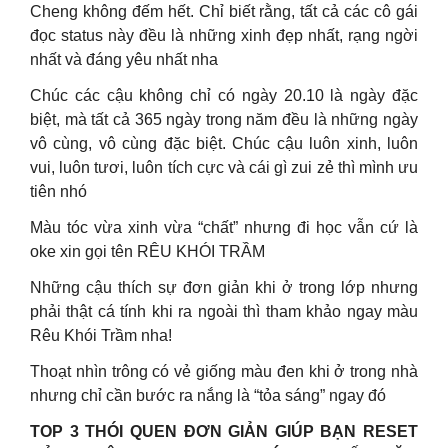
Cheng không đếm hết. Chỉ biết rằng, tất cả các cô gái
đọc status này đều là những xinh đẹp nhất, rạng ngời
nhất và đáng yêu nhất nha
Chúc các cậu không chỉ có ngày 20.10 là ngày đặc
biệt, mà tất cả 365 ngày trong năm đều là những ngày
vô cùng, vô cùng đặc biệt. Chúc cậu luôn xinh, luôn
vui, luôn tươi, luôn tích cực và cái gì zui zẻ thì mình ưu
tiên nhó
Màu tóc vừa xinh vừa “chất” nhưng đi học vẫn cứ là
oke xin gọi tên RÊU KHÓI TRẦM
Những cậu thích sự đơn giản khi ở trong lớp nhưng
phải thật cá tính khi ra ngoài thì tham khảo ngay màu
Rêu Khói Trầm nha!
Thoạt nhìn trông có vẻ giống màu đen khi ở trong nhà
nhưng chỉ cần bước ra nắng là “tỏa sáng” ngay đó
TOP 3 THÓI QUEN ĐƠN GIẢN GIÚP BẠN RESET