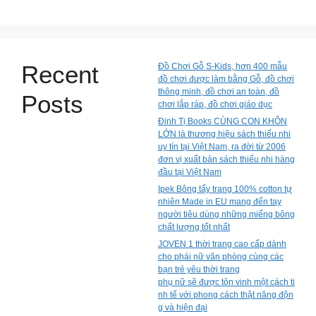
Recent
Đồ Chơi Gỗ S-Kids, hơn 400 mẫu
đồ chơi được làm bằng Gỗ, đồ chơi
thông minh, đồ chơi an toàn, đồ
Posts
chơi lắp ráp, đồ chơi giáo dục
Đinh Tị Books CÙNG CON KHÔN
LỚN là thương hiệu sách thiếu nhi
uy tín tại Việt Nam, ra đời từ 2006
đơn vị xuất bản sách thiếu nhi hàng
đầu tại Việt Nam
Ipek Bông tẩy trang 100% cotton tự
nhiên Made in EU mang đến tay
người tiêu dùng những miếng bông
chất lượng tốt nhất
JOVEN 1 thời trang cao cấp dành
cho phái nữ văn phòng cùng các
bạn trẻ yêu thời trang
phụ nữ sẽ được tôn vinh một cách ti
nh tế với phong cách thật năng độn
g và hiện đại