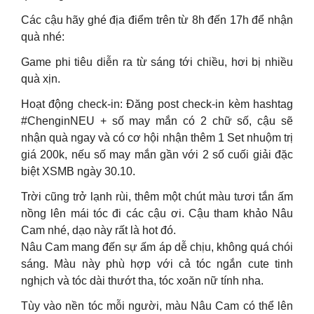
Các cậu hãy ghé địa điểm trên từ 8h đến 17h để nhận
quà nhé:
Game phi tiêu diễn ra từ sáng tới chiều, hơi bị nhiều
quà xịn.
Hoạt động check-in: Đăng post check-in kèm hashtag
#ChenginNEU + số may mắn có 2 chữ số, cậu sẽ
nhận quà ngay và có cơ hội nhận thêm 1 Set nhuộm trị
giá 200k, nếu số may mắn gần với 2 số cuối giải đặc
biệt XSMB ngày 30.10.
Trời cũng trở lạnh rùi, thêm một chút màu tươi tắn ấm
nồng lên mái tóc đi các cậu ơi. Cậu tham khảo Nâu
Cam nhé, dạo này rất là hot đó.
Nâu Cam mang đến sự ấm áp dễ chịu, không quá chói
sáng. Màu này phù hợp với cả tóc ngắn cute tinh
nghịch và tóc dài thướt tha, tóc xoăn nữ tính nha.
Tùy vào nền tóc mỗi người, màu Nâu Cam có thể lên