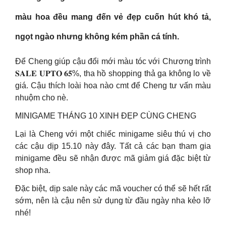
màu hoa đều mang đến vẻ đẹp cuốn hút khó tả,
ngọt ngào nhưng không kém phần cá tính.
Để Cheng giúp cậu đổi mới màu tóc với Chương trình
𝐒𝐀𝐋𝐄 𝐔𝐏𝐓𝐎 𝟔𝟓%, tha hồ shopping thả ga không lo về
giá. Cậu thích loài hoa nào cmt để Cheng tư vấn màu
nhuộm cho nè.
MINIGAME THÁNG 10 XINH ĐẸP CÙNG CHENG
Lại là Cheng với một chiếc minigame siêu thú vị cho
các cậu dịp 15.10 này đây. Tất cả các bạn tham gia
minigame đều sẽ nhận được mã giảm giá đặc biệt từ
shop nha.
Đặc biệt, dịp sale này các mã voucher có thể sẽ hết rất
sớm, nên là cậu nên sử dụng từ đầu ngày nha kẻo lỡ
nhé!