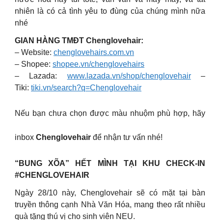
nhiên là có cả tình yêu to đùng của chúng mình nữa
nhé
GIAN HÀNG TMĐT Chenglovehair:
– Website:
chenglovehairs.com.vn
– Shopee:
shopee.vn/chenglovehairs
– Lazada:
www.lazada.vn/shop/chenglovehair
–
Tiki:
tiki.vn/search?q=Chenglovehair
Nếu bạn chưa chọn được màu nhuộm phù hợp, hãy
inbox
Chenglovehair
để nhận tư vấn nhé!
“BUNG XÕA” HẾT MÌNH TẠI KHU CHECK-IN
#CHENGLOVEHAIR
Ngày 28/10 này, Chenglovehair sẽ có mặt tại bàn
truyền thông cạnh Nhà Văn Hóa, mang theo rất nhiều
quà tặng thú vị cho sinh viên NEU.