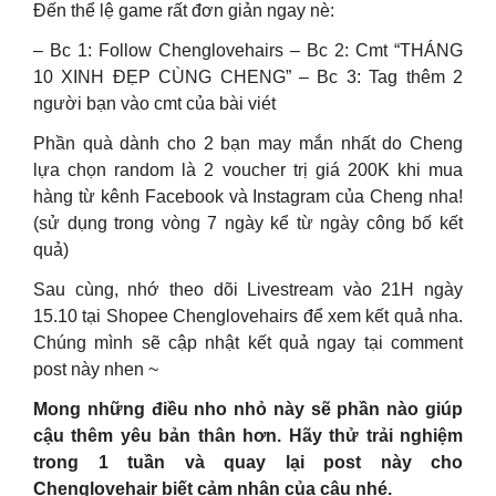
Đến thể lệ game rất đơn giản ngay nè:
– Bc 1: Follow Chenglovehairs – Bc 2: Cmt “THÁNG
10 XINH ĐẸP CÙNG CHENG” – Bc 3: Tag thêm 2
người bạn vào cmt của bài viét
Phần quà dành cho 2 bạn may mắn nhất do Cheng
lựa chọn random là 2 voucher trị giá 200K khi mua
hàng từ kênh Facebook và Instagram của Cheng nha!
(sử dụng trong vòng 7 ngày kể từ ngày công bố kết
quả)
Sau cùng, nhớ theo dõi Livestream vào 21H ngày
15.10 tại Shopee Chenglovehairs để xem kết quả nha.
Chúng mình sẽ cập nhật kết quả ngay tại comment
post này nhen ~
Mong những điều nho nhỏ này sẽ phần nào giúp
cậu thêm yêu bản thân hơn. Hãy thử trải nghiệm
trong 1 tuần và quay lại post này cho
Chenglovehair biết cảm nhận của cậu nhé.