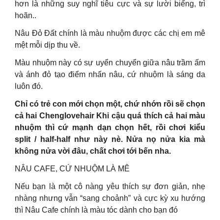
hơn là những suy nghĩ tiêu cực và sự lười biếng, trì
hoãn..
Nâu Đỏ Đất chính là màu nhuộm được các chị em mê
mệt mỗi dịp thu về.
Màu nhuộm này có sự uyển chuyển giữa nâu trầm ấm
và ánh đỏ tạo điểm nhấn nâu, cứ nhuộm là sáng da
luôn đó.
Chỉ có trẻ con mới chọn một, chứ nhớn rồi sẽ chọn
cả hai Chenglovehair Khi cậu quá thích cả hai màu
nhuộm thì cứ mạnh dạn chọn hết, rồi chơi kiểu
split / half-half như này nè. Nửa nọ nửa kia mà
không nửa vời đâu, chất chơi tới bến nha.
NÂU CAFE, CỨ NHUỘM LÀ MÊ
Nếu bạn là một cô nàng yêu thích sự đơn giản, nhẹ
nhàng nhưng vẫn “sang choảnh” và cực kỳ xu hướng
thì Nâu Cafe chính là màu tóc dành cho bạn đó