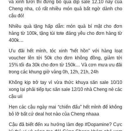
và xinh tươi thì đừng bỏ qua dịp sale 12.10 này của
Cheng nha, có rất nhiều món quà bất ngờ dành cho
cậu đó!
Nhiều quà tặng hấp dẫn: món quà bí mật cho đơn
hàng từ 100k, tặng túi tote đáng yêu cho đơn hàng từ
400k…
Ưu đãi hết mình, tóc xinh “hết hồn” với hàng loạt
voucher lên tới 50k cho đơn không đồng, giảm tới
15% tối đa 30k cho đơn từ 150k… Và cơn mưa ưu đãi
trong các khung giờ vàng 0h, 12h, 21h, 24h
Không kịp trở tay vì vừa thức khuya săn sale 10/10
xong lại phải tiếp tục săn sale 12/10 nhà Cheng nè các
cậu uii
Hẹn các cậu ngày mai “chiến đấu” hết mình để không
bỏ lỡ bất cứ deal hot nào của Cheng nhaaa
Cậu đã biết đến xu hướng làm đẹp #Dopamine? Cực