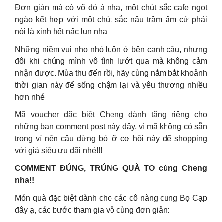
Đơn giản mà có võ đó à nha, một chút sắc cafe ngọt
ngào kết hợp với một chút sắc nâu trầm ấm cứ phải
nói là xinh hết nấc lun nha
Những niềm vui nho nhỏ luôn ở bên cạnh cậu, nhưng
đôi khi chúng mình vô tình lướt qua mà không cảm
nhận được. Mùa thu đến rồi, hãy cùng nắm bắt khoảnh
thời gian này để sống chậm lại và yêu thương nhiều
hơn nhé
Mã voucher đặc biệt Cheng dành tặng riêng cho
những bạn comment post này đây, vì mã không có sẵn
trong ví nên cậu đừng bỏ lỡ cơ hội này để shopping
với giá siêu ưu đãi nhé!!!
COMMENT ĐÚNG, TRÚNG QUÀ TO cùng Cheng
nha!!
Món quà đặc biệt dành cho các cô nàng cung Bọ Cạp
đây ạ, các bước tham gia vô cùng đơn giản: