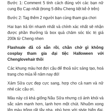
Bước 1: Comment 5 tính cách đúng với các bạn nữ
cung Bọ Cạp nhất (trong 5 điều Cheng liệt kê ở trên)
Bước 2: Tag thêm 2 người bạn cùng tham gia chơi
Hai bạn trả lời nhanh nhất và chính xác nhất sẽ nhận
được phần thưởng là box quà chăm sóc tóc trị giá
200k từ Cheng nhen
Flashsale đã có sẵn rồi, chần chờ gì không
cosplay tham gia đại tiệc Halloween với
Chenglovehair thôi
Các khung màu hot đợi cậu để thoả sức sáng tạo, hoá
trang cho mùa lễ năm nay đó!
Xám Sữa cực đẹp cực sang, hợp cho cả nam và nữ
nhé các cậu ơi.
Màu này có khá giống Nâu Sữa nhưng có ánh khói và
sắc xám mạnh hơn, lạnh hơn một chút. Nhuộm xong
lên màu trông rất tây nha, phù hợp với style hiện đại,