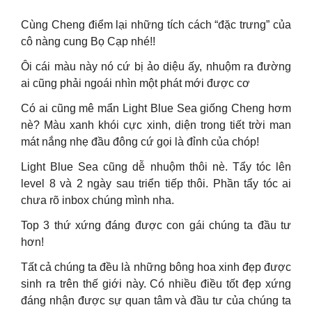
Cùng Cheng điểm lại những tích cách “đặc trưng” của
cô nàng cung Bọ Cạp nhé!!
Ôi cái màu này nó cứ bị ảo diệu ấy, nhuộm ra đường
ai cũng phải ngoái nhìn một phát mới được cơ
Có ai cũng mê mẩn Light Blue Sea giống Cheng hơm
nè? Màu xanh khói cực xinh, diện trong tiết trời man
mát nắng nhẹ đầu đông cứ gọi là đỉnh của chóp!
Light Blue Sea cũng dễ nhuộm thôi nè. Tẩy tóc lên
level 8 và 2 ngày sau triển tiếp thôi. Phần tẩy tóc ai
chưa rõ inbox chúng mình nha.
Top 3 thứ xứng đáng được con gái chúng ta đầu tư
hơn!
Tất cả chúng ta đều là những bông hoa xinh đẹp được
sinh ra trên thế giới này. Có nhiều điều tốt đẹp xứng
đáng nhận được sự quan tâm và đầu tư của chúng ta