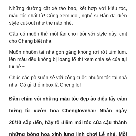
Những đường cắt xẻ táo bạo, kết hợp với kiểu tóc,
màu tóc chất lừ! Cùng xem idol, nghệ sĩ Hàn đã diện
style cut-out như thế nào nhé.
Cậu có muốn thử một lần chơi trội với style này, cmt
cho Cheng biết nha.
Muốn nhuộm tại nhà gọn gàng không rơi rớt tùm lum,
lên màu đều không bị loang lổ thì xem chia sẻ của tụi
tui nè ~
Chúc các pà suôn sẻ với công cuộc nhuộm tóc tại nhà
nha. Có gì khó inbox là Cheng lo!
Đắm chìm với những màu tóc đẹp ảo diệu lấy cảm
hứng từ vườn hoa Chenglovehair Nhân ngày
20/10 sắp đến, hãy tô điểm mái tóc của cậu thành
những bông hoa xinh lung linh chơi Lễ nhé. Mỗi