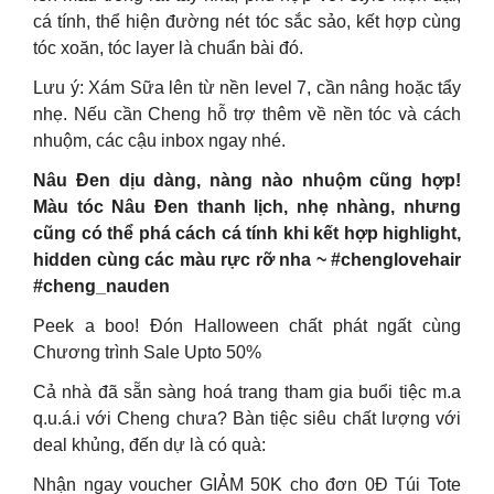
cá tính, thể hiện đường nét tóc sắc sảo, kết hợp cùng
tóc xoăn, tóc layer là chuẩn bài đó.
Lưu ý: Xám Sữa lên từ nền level 7, cần nâng hoặc tẩy
nhẹ. Nếu cần Cheng hỗ trợ thêm về nền tóc và cách
nhuộm, các cậu inbox ngay nhé.
Nâu Đen dịu dàng, nàng nào nhuộm cũng hợp!
Màu tóc Nâu Đen thanh lịch, nhẹ nhàng, nhưng
cũng có thể phá cách cá tính khi kết hợp highlight,
hidden cùng các màu rực rỡ nha ~ #chenglovehair
#cheng_nauden
Peek a boo! Đón Halloween chất phát ngất cùng
Chương trình Sale Upto 50%
Cả nhà đã sẵn sàng hoá trang tham gia buổi tiệc m.a
q.u.á.i với Cheng chưa? Bàn tiệc siêu chất lượng với
deal khủng, đến dự là có quà:
Nhận ngay voucher GIẢM 50K cho đơn 0Đ Túi Tote