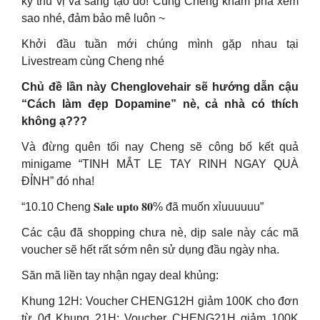
kỳ thú vị và sáng tạo đó! Cùng Cheng khám phá xem
sao nhé, đảm bảo mê luôn ~
Khởi đầu tuần mới chúng mình gặp nhau tại
Livestream cùng Cheng nhé
Chủ đề lần này Chenglovehair sẽ hướng dẫn cậu
“Cách làm đẹp Dopamine” nè, cả nhà có thích
không ạ???
Và đừng quên tối nay Cheng sẽ công bố kết quả
minigame “TINH MẮT LẸ TAY RINH NGAY QUÀ
ĐỈNH” đó nha!
“10.10 Cheng 𝐒𝐚𝐥𝐞 𝐮𝐩𝐭𝐨 𝟖𝟎% đã muốn xỉuuuuuu”
Các cậu đã shopping chưa nè, dịp sale này các mã
voucher sẽ hết rất sớm nên sử dụng đầu ngày nha.
Săn mã liền tay nhận ngay deal khủng:
Khung 12H: Voucher CHENG12H giảm 100K cho đơn
từ 0đ Khung 21H: Voucher CHENG21H giảm 100K