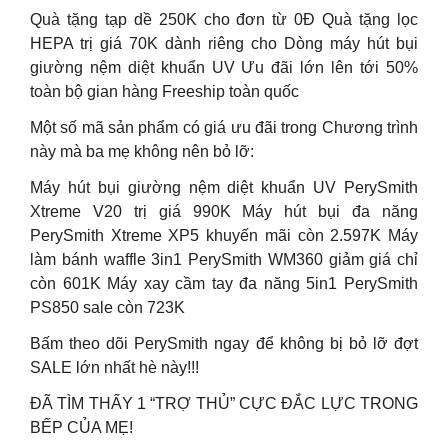
Quà tặng tạp dề 250K cho đơn từ 0Đ Quà tặng lọc
HEPA trị giá 70K dành riêng cho Dòng máy hút bụi
giường nệm diệt khuẩn UV Ưu đãi lớn lên tới 50%
toàn bộ gian hàng Freeship toàn quốc
Một số mã sản phẩm có giá ưu đãi trong Chương trình
này mà ba mẹ không nên bỏ lỡ:
Máy hút bụi giường nệm diệt khuẩn UV PerySmith
Xtreme V20 trị giá 990K Máy hút bụi đa năng
PerySmith Xtreme XP5 khuyến mãi còn 2.597K Máy
làm bánh waffle 3in1 PerySmith WM360 giảm giá chỉ
còn 601K Máy xay cầm tay đa năng 5in1 PerySmith
PS850 sale còn 723K
Bấm theo dõi PerySmith ngay để không bị bỏ lỡ đợt
SALE lớn nhất hè này!!!
ĐÃ TÌM THẤY 1 “TRỢ THỦ” CỰC ĐẮC LỰC TRONG
BẾP CỦA MẸ!