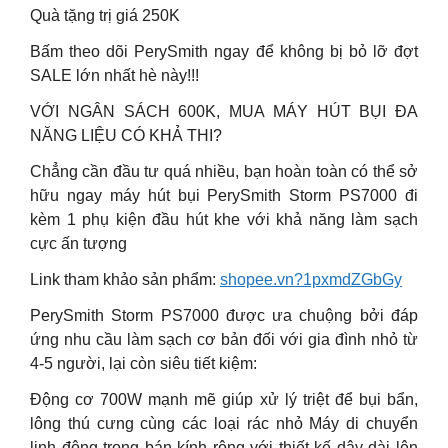
Quà tặng trị giá 250K
Bấm theo dõi PerySmith ngay để không bị bỏ lỡ đợt
SALE lớn nhất hè này!!!
VỚI NGÂN SÁCH 600K, MUA MÁY HÚT BỤI ĐA
NĂNG LIỆU CÓ KHẢ THI?
Chẳng cần đầu tư quá nhiều, bạn hoàn toàn có thể sở
hữu ngay máy hút bụi PerySmith Storm PS7000 đi
kèm 1 phụ kiện đầu hút khe với khả năng làm sạch
cực ấn tượng
Link tham khảo sản phẩm:
shopee.vn?1pxmdZGbGy
PerySmith Storm PS7000 được ưa chuộng bởi đáp
ứng nhu cầu làm sạch cơ bản đối với gia đình nhỏ từ
4-5 người, lại còn siêu tiết kiệm:
Động cơ 700W mạnh mẽ giúp xử lý triệt để bụi bẩn,
lông thú cưng cùng các loại rác nhỏ Máy di chuyển
linh động trong bán kính rộng với thiết kế dây dài lên