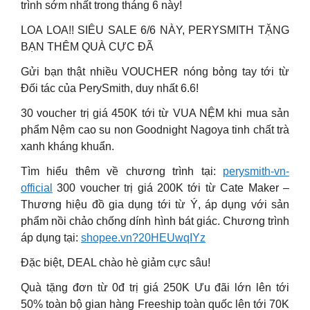
trình sớm nhất trong tháng 6 này!
LOA LOA!! SIÊU SALE 6/6 NÀY, PERYSMITH TẶNG
BẠN THÊM QUÀ CỰC ĐÃ
Gửi bạn thật nhiều VOUCHER nóng bỏng tay tới từ
Đối tác của PerySmith, duy nhất 6.6!
30 voucher trị giá 450K tới từ VUA NỆM khi mua sản
phẩm Nệm cao su non Goodnight Nagoya tinh chất trà
xanh kháng khuẩn.
Tìm hiểu thêm về chương trình tại:
perysmith-vn-
official
300 voucher trị giá 200K tới từ Cate Maker –
Thương hiệu đồ gia dụng tới từ Ý, áp dụng với sản
phẩm nồi chảo chống dính hình bát giác. Chương trình
áp dụng tại:
shopee.vn?20HEUwqIYz
Đặc biệt, DEAL chào hè giảm cực sâu!
Quà tặng đơn từ 0đ trị giá 250K Ưu đãi lớn lên tới
50% toàn bộ gian hàng Freeship toàn quốc lên tới 70K