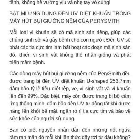
tênh, không hề vướng víu và nhẹ tay vô cùng!
BẬT MÍ ỨNG DỤNG ĐÈN UV DIỆT KHUẨN TRONG
MÁY HÚT BỤI GIƯỜNG NỆM CỦA PERYSMITH
Mỗi loại vi khuẩn sẽ có mã sinh sản riêng, giúp các
chúng sinh sôi và gây bệnh cho con người. Đèn UV sẽ
phát các tia cực tím làm bất hoạt các đoạn mã sinh sản
đó, khiến vi sinh vật không thể nhân giống và phát
triển mầm bệnh.
Các dòng máy hút bụi giường nệm của PerySmith đều
được trang bị đèn UV diệt khuẩn U-shaped 253.7mm
đảm bảo tỷ lệ tiêu diệt rệp, ve, vi sinh vật và vi khuẩn
lên đến 99%. Đặc biệt, máy còn được trang bị bộ cảm
ứng thông minh, đảm bảo đèn UV tự động tắt khi được
nâng lên khỏi bề mặt, ngăn rò rỉ tia cực tím và bảo vệ
sức khỏe của người sử dụng.
Bạn có biết nguyên nhân dẫn đến những nốt ngứa
râm ran mẩn đỏ mỗi khi lần thức dậy tới từ đâu không?