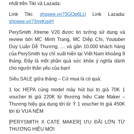
nhất trên Tiki và Lazada:
Link Tiki:
shopee.vn?3GQp6LU
Link Lazada:
shopee.vn?3mrKqxH
PerySmith Xtreme V20 được tin tưởng sử dụng và
review bởi MC Minh Trang, MC Diệp Chi, Youtuber
Duy Luân Dễ Thương, … và gần 10.000 khách hàng
của PerySmith tuy chỉ xuất hiện tại Việt Nam khoảng 9
tháng. Đây là một phần quà sức khỏe ý nghĩa dành
cho người thân yêu của bạn!
Siêu SALE giữa tháng – Cứ mua là có quà:
1 lọc HEPA cùng model máy hút bụi trị giá 70K 1
voucher trị giá 220K từ thương hiệu Cate Maker –
Thương hiệu gia dụng tới từ Ý 1 voucher trị giá 450K
tới từ VUA NỆM
[PERYSMITH X CATE MAKER] ƯU ĐÃI LỚN TỪ
THƯƠNG HIỆU MỚI