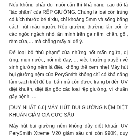
Nếu không phải do muỗi cắn thì khả năng cao đó là
“tác phẩm” của RỆP GIƯỜNG. Chúng là loại côn trùng
có kích thước bé tí xíu, chỉ khoảng 5mm và sống bằng
cách hút máu người. Rệp giường thường lẩn trốn ở
các ngóc ngách nhỏ, ẩn mình trên ga nệm, chăn, gối,
rèm cửa,… mà chẳng mấy ai để ý.
Để loại bỏ “thủ phạm” của những nốt mẩn ngứa, dị
ứng, mụn nước, nổi mề đay, … việc thường xuyên vệ
sinh giường nệm là điều không thể xem nhẹ! Máy hút
bụi giường nệm của PerySmith không chỉ có khả năng
làm sạch triệt để bụi bẩn mà còn được trang bị đèn UV
diệt khuẩn, diệt tận gốc các loại rệp giường, vi khuẩn
gây bệnh, …
[DUY NHẤT 6.6] MÁY HÚT BỤI GIƯỜNG NỆM DIỆT
KHUẨN GIẢM GIÁ CỰC SÂU
Máy hút bụi giường nệm không dây diệt khuẩn UV
PerySmith Xtreme V20 giảm sâu chỉ còn 990K, duy