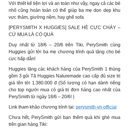
Với thiết kế tiện lợi và an toàn như vậy, ngay cả các bé
nhỏ cũng hoàn toàn có thể giúp ba mẹ dọn dẹp khu
vực thảm, giường nệm, hay ghế sofa
[PERYSMITH X HUGGIES] SALE HÈ CỰC CHÁY –
CỨ MUA LÀ CÓ QUÀ
Duy nhất từ 18/6 – 20/6 trên Tiki, PerySmith cùng
Huggies gửi tới ba mẹ chương trình quà tặng cho bé
cực hấp dẫn!
Huggies tặng các khách hàng của PerySmith 1 thùng
gồm 3 gói Tã Huggies Naturemade cao cấp đủ size trị
giá lên tới 1.380.000 đ (Số lượng có hạn dành riêng
cho top người mua có giá trị đơn hàng cao nhất của
PerySmith từ ngày 18/6 – 20/6! )
Link tham khảo chương trình tại:
perysmith-vn-official
Chưa hết, PerySmith gửi bạn thêm quà khi ghé mua
trên gian hàng Tiki: