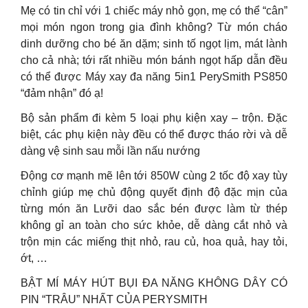
Mẹ có tin chỉ với 1 chiếc máy nhỏ gọn, mẹ có thể “cân”
mọi món ngon trong gia đình không? Từ món cháo
dinh dưỡng cho bé ăn dặm; sinh tố ngọt lịm, mát lành
cho cả nhà; tới rất nhiều món bánh ngọt hấp dẫn đều
có thể được Máy xay đa năng 5in1 PerySmith PS850
“đảm nhận” đó ạ!
Bộ sản phẩm đi kèm 5 loại phụ kiện xay – trộn. Đặc
biệt, các phụ kiện này đều có thể được tháo rời và dễ
dàng vệ sinh sau mỗi lần nấu nướng
Động cơ mạnh mẽ lên tới 850W cùng 2 tốc độ xay tùy
chỉnh giúp mẹ chủ động quyết định độ đặc mịn của
từng món ăn Lưỡi dao sắc bén được làm từ thép
không gỉ an toàn cho sức khỏe, dễ dàng cắt nhỏ và
trộn mịn các miếng thịt nhỏ, rau củ, hoa quả, hay tỏi,
ớt, …
BẬT MÍ MÁY HÚT BỤI ĐA NĂNG KHÔNG DÂY CÓ
PIN “TRÂU” NHẤT CỦA PERYSMITH