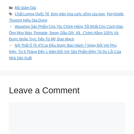
Categories
Mã Giảm Giá
Tags
Chất Lượng Quốc Tế
,
Đơn giản hóa cuộc sống của bạn
,
PerySmith
,
Thương Hiệu Gia Dụng
Waxshop Sản Phẩm Cho Tóc Chính Hãng Tốt Nhất Cho Cánh Đàn
Ông Như Wax, Pomade, Spray, Dầu Gội, Xã.. Chính Hãng 100% Và
Được Nhập Trực Tiếp Từ Mỹ, Đan Mạch
Nội Thất Ô Tô 4TCar Đều Được Bảo Hành 7 Ngày Đối Với Phụ
Kiện, Từ 6 Tháng Đến 1 Năm Đối Với Sản Phẩm Điện Tử Do Lỗi Của
Nhà Sản Xuất
Leave a Comment
Comment