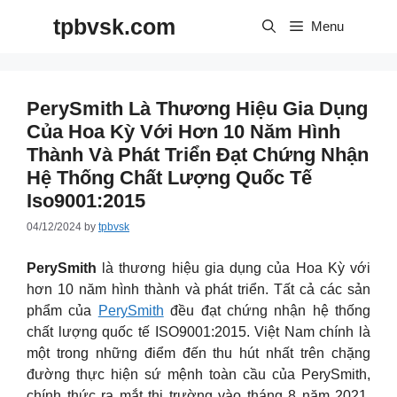
Skip
tpbvsk.com
to
Menu
content
PerySmith Là Thương Hiệu Gia Dụng
Của Hoa Kỳ Với Hơn 10 Năm Hình
Thành Và Phát Triển Đạt Chứng Nhận
Hệ Thống Chất Lượng Quốc Tế
Iso9001:2015
04/12/2024
by
tpbvsk
PerySmith
là thương hiệu gia dụng của Hoa Kỳ với
hơn 10 năm hình thành và phát triển. Tất cả các sản
phẩm của
PerySmith
đều đạt chứng nhận hệ thống
chất lượng quốc tế ISO9001:2015. Việt Nam chính là
một trong những điểm đến thu hút nhất trên chặng
đường thực hiện sứ mệnh toàn cầu của PerySmith,
chính thức ra mắt thị trường vào tháng 8 năm 2021.