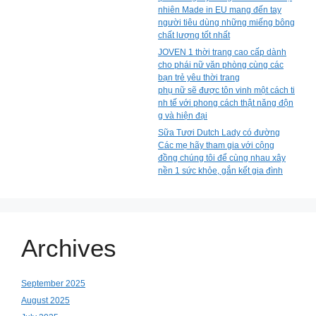
nhiên Made in EU mang đến tay
người tiêu dùng những miếng bông
chất lượng tốt nhất
JOVEN 1 thời trang cao cấp dành
cho phái nữ văn phòng cùng các
bạn trẻ yêu thời trang
phụ nữ sẽ được tôn vinh một cách ti
nh tế với phong cách thật năng độn
g và hiện đại
Sữa Tươi Dutch Lady có đường
Các mẹ hãy tham gia với cộng
đồng chúng tôi để cùng nhau xây
nền 1 sức khỏe, gắn kết gia đình
Archives
September 2025
August 2025