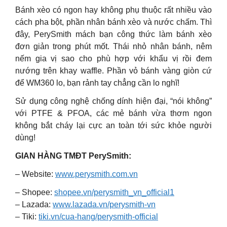
Bánh xèo có ngon hay không phụ thuộc rất nhiều vào
cách pha bột, phần nhân bánh xèo và nước chấm. Thì
đây, PerySmith mách bạn công thức làm bánh xèo
đơn giản trong phút mốt. Thái nhỏ nhân bánh, nêm
nếm gia vị sao cho phù hợp với khẩu vị rồi đem
nướng trên khay waffle. Phần vỏ bánh vàng giòn cứ
để WM360 lo, bạn rảnh tay chẳng cần lo nghĩ!
Sử dụng công nghệ chống dính hiện đại, “nói không”
với PTFE & PFOA, các mẻ bánh vừa thơm ngon
không bắt cháy lại cực an toàn tới sức khỏe người
dùng!
GIAN HÀNG TMĐT PerySmith:
– Website:
www.perysmith.com.vn
– Shopee:
shopee.vn/perysmith_vn_official1
– Lazada:
www.lazada.vn/perysmith-vn
– Tiki:
tiki.vn/cua-hang/perysmith-official