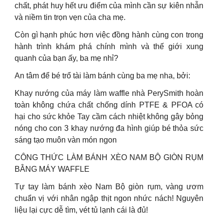
chất, phát huy hết ưu điểm của mình cần sự kiên nhẫn
và niềm tin trọn vẹn của cha mẹ.
Còn gì hạnh phúc hơn việc đồng hành cùng con trong
hành trình khám phá chính mình và thế giới xung
quanh của bạn ấy, ba mẹ nhỉ?
An tâm để bé trổ tài làm bánh cùng ba mẹ nha, bởi:
Khay nướng của máy làm waffle nhà PerySmith hoàn
toàn không chứa chất chống dính PTFE & PFOA có
hại cho sức khỏe Tay cầm cách nhiệt không gây bỏng
nóng cho con 3 khay nướng đa hình giúp bé thỏa sức
sáng tạo muôn vàn món ngon
CÔNG THỨC LÀM BÁNH XÈO NAM BỘ GIÒN RỤM
BẰNG MÁY WAFFLE
Tự tay làm bánh xèo Nam Bộ giòn rụm, vàng ươm
chuẩn vị với nhân ngập thịt ngon nhức nách! Nguyên
liệu lại cực dễ tìm, vét tủ lạnh cái là đủ!