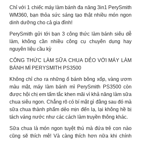
Chỉ với 1 chiếc máy làm bánh đa năng 3in1 PerySmith
WM360, bạn thỏa sức sáng tạo thật nhiều món ngon
dinh dưỡng cho cả gia đình!
PerySmith gửi tới bạn 3 công thức làm bánh siêu dễ
làm, không cần nhiều công cụ chuyên dụng hay
nguyên liệu cầu kỳ
CÔNG THỨC LÀM SỮA CHUA DẺO VỚI MÁY LÀM
BÁNH MÌ PERYSMITH PS3500
Không chỉ cho ra những ổ bánh bông xốp, vàng ươm
màu mật, máy làm bánh mì PerySmith PS3500 còn
được hội chị em tấm tắc khen mãi vì khả năng làm sữa
chua siêu ngon. Chẳng rõ có bí mật gì đằng sau đó mà
sữa chua thành phẩm dẻo mịn đến lạ, lại không hề bị
tách váng nước như các cách làm truyền thông khác.
Sữa chua là món ngon tuyệt thú mà đứa trẻ con nào
cũng sẽ thích mê! Và càng thích hơn nữa khi chính