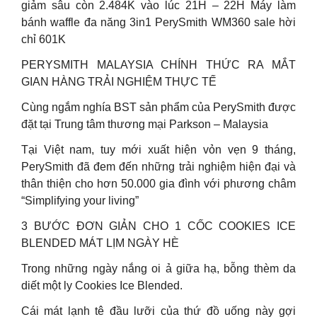
giảm sâu còn 2.484K vào lúc 21H – 22H Máy làm
bánh waffle đa năng 3in1 PerySmith WM360 sale hời
chỉ 601K
PERYSMITH MALAYSIA CHÍNH THỨC RA MẮT
GIAN HÀNG TRẢI NGHIỆM THỰC TẾ
Cùng ngắm nghía BST sản phẩm của PerySmith được
đặt tại Trung tâm thương mại Parkson – Malaysia
Tại Việt nam, tuy mới xuất hiện vỏn vẹn 9 tháng,
PerySmith đã đem đến những trải nghiệm hiện đại và
thân thiện cho hơn 50.000 gia đình với phương châm
“Simplifying your living”
3 BƯỚC ĐƠN GIẢN CHO 1 CỐC COOKIES ICE
BLENDED MÁT LỊM NGÀY HÈ
Trong những ngày nắng oi ả giữa hạ, bỗng thèm da
diết một ly Cookies Ice Blended.
Cái mát lạnh tê đầu lưỡi của thứ đồ uống này gợi