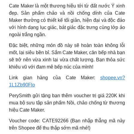
Cate Maker là một thương hiệu tới từ đất nước Ý xinh
đẹp. Sản phẩm chảo và nồi chống dính của Cate
Maker thường có thiết kế tối giản, hiện đại và độc đáo
với hình dạng lục giác, bát giác đặc trưng cùng lớp áo
ngoài trắng ngần.
Đặc biệt, những món đồ này sẽ hoàn toàn không lỗi
mốt, lại siêu bền bỉ. Sắm Cate Maker, căn bếp nhà bạn
sẽ trở nên vừa xinh lại vừa chất lượng. Bạn thỏa sức
khiêu vũ với đam mê bếp núc của mình!
Link gian hàng của Cate Maker:
shopee.vn?
1L1Zb90Flo
PerySmith gửi tặng bạn thêm voucher trị giá 220K khi
mua bộ sưu tập sản phẩm Nồi, chảo chống từ thương
hiệu Cate Maker.
Voucher code: CATE92266 (Bạn nhập thẳng mã này
trên Shopee để thu thập sớm mã nhé!)