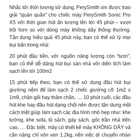
Nhắc tới thời lượng sử dụng, PerySmith xin được trao
giải “quán quân” cho chiếc máy PerySmith Sonic Pro
X5 với thời gian hút ấn tượng lên tới 45 phút – vượt
trội hơn so với dòng máy không dây thông thường.
Tận dụng hiệu quả 45 phút này, bạn có thể xử lý mọi
bụi bẩn trong nhà:
20 phút đầu tiên, với nguồn năng lượng còn “tươi”,
bạn có thể dễ dàng hút bụi sàn nhà với diện tích làm
sạch lên tới 100m2
15 phút tiếp theo, bạn có thể sử dụng đầu hút bụi
giường nệm để làm sạch 2 chiếc giường cỡ 1m2 x
1m9, chăn gối hay thảm chân, … 10 phút cuối, các đầu
hút khe hay đầu hút dạng chổi nên được tận dụng một
cách triệt giúp làm sạch các địa hình nhỏ hẹp như: khe
tường, khe sofa, tủ sách, gáy sách, góc trần nhà trên
cao, … Đặc biệt, máy có thiết kế máy KHÔNG DÂY và
cân nặng chỉ vỏn vẹn 1.2kg, nên việc di chuyển nhàn