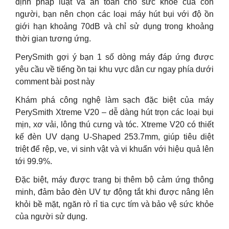
định pháp luật và an toàn cho sức khỏe của con
người, bạn nên chọn các loại máy hút bụi với độ ồn
giới hạn khoảng 70dB và chỉ sử dụng trong khoảng
thời gian tương ứng.
PerySmith gợi ý bạn 1 số dòng máy đáp ứng được
yêu cầu về tiếng ồn tại khu vực dân cư ngay phía dưới
comment bài post này
Khám phá công nghệ làm sạch đặc biệt của máy
PerySmith Xtreme V20 – dễ dàng hút trọn các loại bụi
mịn, xơ vải, lông thú cưng và tóc. Xtreme V20 có thiết
kế đèn UV dạng U-Shaped 253.7mm, giúp tiêu diệt
triệt để rệp, ve, vi sinh vật và vi khuẩn với hiệu quả lên
tới 99.9%.
Đặc biệt, máy được trang bị thêm bộ cảm ứng thông
minh, đảm bảo đèn UV tự động tắt khi được nâng lên
khỏi bề mặt, ngăn rò rỉ tia cực tím và bảo vệ sức khỏe
của người sử dụng.