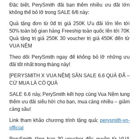
Đặc biệt, PerySmith đãi bạn thêm nhiều ưu đãi lớn
không thể bỏ lỡ trong SALE 6/6 này:
Quà tặng đơn từ 0đ trị giá 250K Ưu đãi lớn lên tới
50% toàn bộ gian hàng Freeship toàn quốc lên tới 70K
Quà tặng trị giá 250K 30 voucher trị giá 450K đến từ
VUA NỆM
Theo dõi PerySmith ngay để không bỏ lỡ những ưu
đãi tốt nhất trong tháng này!
[PERYSMITH X VUA NỆM] SĂN SALE 6.6 QUÁ ĐÃ –
CỨ MUA LÀ CÓ QUÀ
SALE 6.6 này, PerySmith kết hợp cùng Vua Nệm tung
thêm ưu đãi siêu hời cho bạn, mua càng nhiều – giảm
càng sâu!
Link tham khảo chương trình tặng quà:
perysmith-vn-
official
PerySmith tặng bạn 30 voucher độc quyền từ VUA