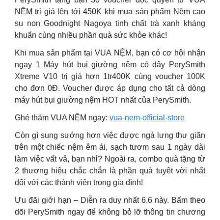
NỆM trị giá lên tới 450K khi mua sản phẩm Nệm cao
su non Goodnight Nagoya tinh chất trà xanh kháng
khuẩn cùng nhiều phần quà sức khỏe khác!
Khi mua sản phẩm tại VUA NỆM, bạn có cơ hội nhận
ngay 1 Máy hút bụi giường nệm có dây PerySmith
Xtreme V10 trị giá hơn 1tr400K cùng voucher 100K
cho đơn 0Đ. Voucher được áp dụng cho tất cả dòng
máy hút bụi giường nệm HOT nhất của PerySmith.
Ghé thăm VUA NỆM ngay:
vua-nem-official-store
Còn gì sung sướng hơn việc được ngả lưng thư giãn
trên một chiếc nệm êm ái, sạch tươm sau 1 ngày dài
làm việc vất vả, bạn nhỉ? Ngoài ra, combo quà tặng từ
2 thương hiệu chắc chắn là phần quà tuyệt vời nhất
đối với các thành viên trong gia đình!
Ưu đãi giới hạn – Diễn ra duy nhất 6.6 này. Bấm theo
dõi PerySmith ngay để không bỏ lỡ thông tin chương