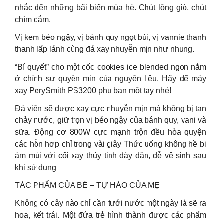
nhắc đến những bãi biển mùa hè. Chút lộng gió, chút
chìm đắm.
Vị kem béo ngậy, vị bánh quy ngọt bùi, vị vannie thanh
thanh lấp lánh cùng đá xay nhuyễn mịn như nhung.
“Bí quyết” cho một cốc cookies ice blended ngon nằm
ở chính sự quyện mịn của nguyên liệu. Hãy để máy
xay PerySmith PS3200 phụ bạn một tay nhé!
Đá viên sẽ được xay cực nhuyễn mịn mà không bị tan
chảy nước, giữ trọn vị béo ngậy của bánh quy, vani và
sữa. Động cơ 800W cực mạnh trộn đều hòa quyện
các hỗn hợp chỉ trong vài giây Thức uống không hề bị
ám mùi với cối xay thủy tinh dày dặn, dễ vệ sinh sau
khi sử dụng
TÁC PHẨM CỦA BÉ – TỰ HÀO CỦA MẸ
Không có cây nào chỉ cần tưới nước một ngày là sẽ ra
hoa, kết trái. Một đứa trẻ hình thành được các phẩm