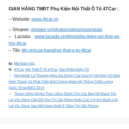
GIAN HÀNG TMĐT Phụ Kiện Nội Thất Ô Tô 4TCar :
– Website:
www.4tcar.vn
– Shopee:
shopee.vn/phukienotolangsongiasi
– Lazada:
www.lazada.vn/shop/phu-kien-noi-that-xe-
hoi-4tcar
– Tiki:
tiki.vn/cua-hang/noi-that-o-to-4tcar
Categories
Mã Giảm Giá
Tags
4TCar
,
Nội Thất Ô Tô 4TCar
,
Sản Phẩm Điện Tử
PerySmith Là Thương Hiệu Gia Dụng Của Hoa Kỳ Với Hơn 10 Năm
Hình Thành Và Phát Triển Đạt Chứng Nhận Hệ Thống Chất Lượng
Quốc Tế Iso9001:2015
Thạch Uống G4you Thức Uống Dành Cho Các Bạn Nữ Đang Tìm
Lại Vóc Dáng Cân Đối Duy Trì Cân Nặng Hoặc Các Chị Em Muốn Lấy
Lại Vóc Dáng Sau Một Ngày Ngồi 8 Tiếng Tại Văn Phòng.