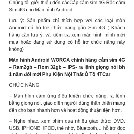
Chúng tôi giới thiệu đến cácCáp cắm sim 4G Rắc cắm
Sim 4G cho Màn hình Android
Lưu ý: Sản phẩm chỉ thích hợp vơi các loại màn
Android có hỗ trợ chức năng gắn Sim 4G ( Khách
hàng cần lưu ý, và kiểm tra xem màn hình mình mới
mua hoặc đang sử dụng có hỗ trợ chức năng này
không)
Màn hình Android WORCA chính hãng cắm sim 4G
– Ram2gb – Rom 32gb – IPS- ra lệnh giọng nói bh
1 năm đổi mới Phụ Kiện Nội Thất Ô Tô 4TCar
CHỨC NĂNG
– Màn hình cảm ứng điều khiển chức năng, ra lệnh
bằng giọng nói, giao diện người dùng thân thiện mang
đến cho bạn nhanh hơn và hoạt động thuận tiện hơn.
– Nghe nhạc, xem phim qua nhiều giao thức: DVD,
USB, IPHONE, IPOD, thẻ nhớ, Bluetooth… hỗ trợ đọc