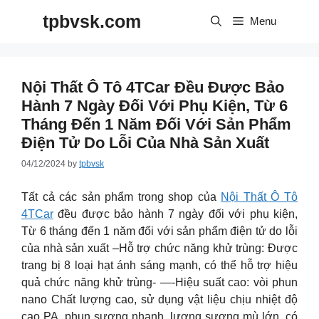
Skip
tpbvsk.com
to
Menu
content
Nội Thất Ô Tô 4TCar Đều Được Bảo
Hành 7 Ngày Đối Với Phụ Kiện, Từ 6
Tháng Đến 1 Năm Đối Với Sản Phẩm
Điện Tử Do Lỗi Của Nhà Sản Xuất
04/12/2024
by
tpbvsk
Tất cả các sản phẩm trong shop của
Nội Thất Ô Tô
4TCar
đều được bảo hành 7 ngày đối với phụ kiện,
Từ 6 tháng đến 1 năm đối với sản phẩm điện tử do lỗi
của nhà sản xuất –Hỗ trợ chức năng khử trùng: Được
trang bị 8 loại hạt ánh sáng mạnh, có thể hỗ trợ hiệu
quả chức năng khử trùng- —-Hiệu suất cao: vòi phun
nano Chất lượng cao, sử dụng vật liệu chịu nhiệt độ
cao PA, phun sương nhanh, lượng sương mù lớn, có