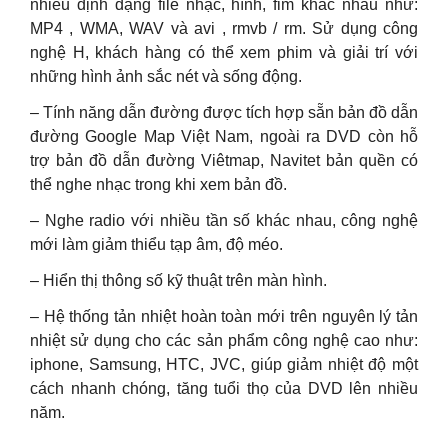
nhiều định dạng file nhạc, hình, fim khác nhau như:
MP4 , WMA, WAV và avi , rmvb / rm. Sử dụng công
nghệ H, khách hàng có thể xem phim và giải trí với
những hình ảnh sắc nét và sống động.
– Tính năng dẫn đường được tích hợp sẵn bản đồ dẫn
đường Google Map Việt Nam, ngoài ra DVD còn hỗ
trợ bản đồ dẫn đường Viêtmap, Navitet bản quền có
thể nghe nhạc trong khi xem bản đồ.
– Nghe radio với nhiều tần số khác nhau, công nghệ
mới làm giảm thiểu tạp âm, độ méo.
– Hiển thị thông số kỹ thuật trên màn hình.
– Hệ thống tản nhiệt hoàn toàn mới trên nguyên lý tản
nhiệt sử dụng cho các sản phẩm công nghệ cao như:
iphone, Samsung, HTC, JVC, giúp giảm nhiệt độ một
cách nhanh chóng, tăng tuổi thọ của DVD lên nhiều
năm.