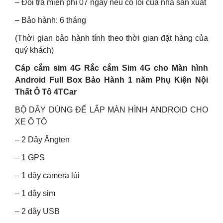
– Đổi trả miễn phí 07 ngày nếu có lỗi của nhà sản xuất
– Bảo hành: 6 tháng
(Thời gian bảo hành tính theo thời gian đặt hàng của
quý khách)
Cáp cắm sim 4G Rắc cắm Sim 4G cho Màn hình
Android Full Box Bảo Hành 1 năm Phụ Kiện Nội
Thất Ô Tô 4TCar
BỘ DÂY DÙNG ĐỂ LẮP MÀN HÌNH ANDROID CHO
XE Ô TÔ
– 2 Dây Ăngten
– 1 GPS
– 1 dây camera lùi
– 1 dây sim
– 2 dây USB