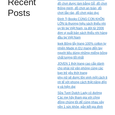
Recent
đồ chơi được làm bằng Gỗ, đồ chơi
thông minh, đồ chơi an toàn, đồ
Posts
chơi lắp ráp, đồ chơi giáo dục
Đinh Tị Books CÙNG CON KHÔN
LỚN là thương hiệu sách thiếu nhi
uy tín tại Việt Nam, ra đời từ 2006
đơn vị xuất bản sách thiếu nhi hàng
đầu tại Việt Nam
Ipek Bông tẩy trang 100% cotton tự
nhiên Made in EU mang đến tay
người tiêu dùng những miếng bông
chất lượng tốt nhất
JOVEN 1 thời trang cao cấp dành
cho phái nữ văn phòng cùng các
bạn trẻ yêu thời trang
phụ nữ sẽ được tôn vinh một cách ti
nh tế với phong cách thật năng độn
g và hiện đại
Sữa Tươi Dutch Lady có đường
Các mẹ hãy tham gia với cộng
đồng chúng tôi để cùng nhau xây
nền 1 sức khỏe, gắn kết gia đình