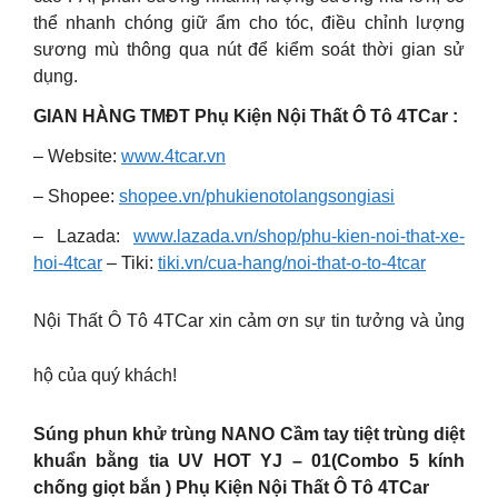
thể nhanh chóng giữ ẩm cho tóc, điều chỉnh lượng
sương mù thông qua nút để kiểm soát thời gian sử
dụng.
GIAN HÀNG TMĐT Phụ Kiện Nội Thất Ô Tô 4TCar :
– Website:
www.4tcar.vn
– Shopee:
shopee.vn/phukienotolangsongiasi
– Lazada:
www.lazada.vn/shop/phu-kien-noi-that-xe-
hoi-4tcar
– Tiki:
tiki.vn/cua-hang/noi-that-o-to-4tcar
Nội Thất Ô Tô 4TCar xin cảm ơn sự tin tưởng và ủng
hộ của quý khách!
Súng phun khử trùng NANO Cầm tay tiệt trùng diệt
khuẩn bằng tia UV HOT YJ – 01(Combo 5 kính
chống giọt bắn ) Phụ Kiện Nội Thất Ô Tô 4TCar