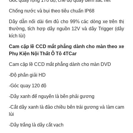
Góc quay rộng 170 độ, chế độ quay đêm sắc nét
Chống nước và bụi theo tiêu chuẩn IP68
Dây dẫn nối dài 6m đủ cho 99% các dòng xe trên thị
thường, tích hợp dây nguồn 12V và dây Trigger (dây
kích lùi)
Cam cặp lề CCD mắt phẳng dành cho màn theo xe
Phụ Kiện Nội Thất Ô Tô 4TCar
Cam cặp lề CCD mắt phẳng dành cho màn DVD
-Độ phân giải HD
-Góc quay 120 độ
-Dây xanh để nguyên là bên phải gương
-Cắt dây xanh là đảo chiều bên trái gương và làm cam
lùi
-Dây trắng là dây cắt vạch