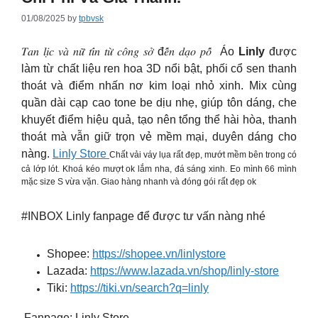
01/08/2025
by
tpbvsk
𝑇𝑎𝑛 𝑙𝑖̣𝑐 𝑣𝑎̀ 𝑛𝑢̛̃ 𝑡𝑖́𝑛 𝑡𝑢̛̀ 𝑐𝑜̂𝑛𝑔 𝑠𝑜̛̉ đ𝑒̂́𝑛 𝑑𝑎̣𝑜 𝑝𝑜̂́ Áo
Linly
được
làm từ chất liệu ren hoa 3D nổi bật, phối cổ sen thanh
thoát và điểm nhấn nơ kim loại nhỏ xinh. Mix cùng
quần dài cạp cao tone be dịu nhẹ, giúp tôn dáng, che
khuyết điểm hiệu quả, tạo nên tổng thể hài hòa, thanh
thoát mà vẫn giữ trọn vẻ mềm mại, duyên dáng cho
nàng.
Linly Store
Chất vải váy lụa rất đẹp, mướt mềm bên trong có
cả lớp lót. Khoá kéo mượt ok lắm nha, đá sáng xinh. Eo mình 66 mình
mặc size S vừa vặn. Giao hàng nhanh và đóng gói rất đẹp ok
#INBOX Linly fanpage để được tư vấn nàng nhé ️
Shopee:
https://shopee.vn/linlystore
Lazada:
https://www.lazada.vn/shop/linly-store
Tiki:
https://tiki.vn/search?q=linly
️ Fanpage: Linly Store