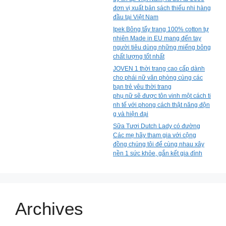
đơn vị xuất bản sách thiếu nhi hàng
đầu tại Việt Nam
Ipek Bông tẩy trang 100% cotton tự
nhiên Made in EU mang đến tay
người tiêu dùng những miếng bông
chất lượng tốt nhất
JOVEN 1 thời trang cao cấp dành
cho phái nữ văn phòng cùng các
bạn trẻ yêu thời trang
phụ nữ sẽ được tôn vinh một cách ti
nh tế với phong cách thật năng độn
g và hiện đại
Sữa Tươi Dutch Lady có đường
Các mẹ hãy tham gia với cộng
đồng chúng tôi để cùng nhau xây
nền 1 sức khỏe, gắn kết gia đình
Archives