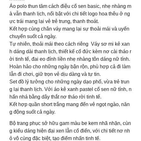
Áo polo thun tăm cách điệu cổ sen basic, nhẹ nhàng m
à vẫn thanh lịch, nổi bật với chi tiết logo hoa thêu ở ng
ực trái mang lại vẻ trẻ trung, thanh thoát.
Kết hợp cùng chân váy mang lại sự thoải mái và uyển
chuyển suốt cả ngày.
Tự nhiên, thoải mái theo cách riêng Váy sơ mi kẻ xan
h dáng dài thanh lịch, thiết kế cổ đức kèm nơ cài tháo r
ời tinh tế, đai eo đính liền nhẹ nhàng tôn dáng nữ tính.
Hoàn hảo cho những ngày bận rộn, phù hợp cả đi làm
lẫn đi chơi, giữ trọn vẻ dịu dàng và tự tin.
Set đồ lý tưởng cho những ngày dạo phố, vừa trẻ trun
g lại thanh lịch. Với áo kẻ xanh pastel cổ sen nữ tính, n
hấn nhá bằng dây thắt nơ tháo rời tinh tế.
Kết hợp quần short trắng mang đến vẻ ngọt ngào, năn
g động suốt cả ngày.
Bộ trang phục sở hữu gam màu be kem nhã nhặn, cùn
g kiểu dáng hiện đại xen lẫn cổ điển, với chi tiết nơ nh
ỏ vô cùng đặc biệt, tạo điểm nhấn tinh tế.