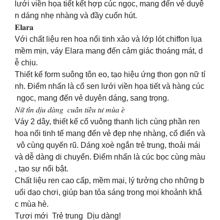
lưới viền họa tiết kết hợp cúc ngọc, mang đến vẻ duyê
n dáng nhẹ nhàng và đầy cuốn hút.
𝐄𝐥𝐚𝐫𝐚
Với chất liệu ren hoa nổi tinh xảo và lớp lót chiffon lụa
mềm mịn, váy Elara mang đến cảm giác thoáng mát, d
ễ chịu.
Thiết kế form suông tôn eo, tạo hiệu ứng thon gọn nữ tí
nh. Điểm nhấn là cổ sen lưới viền họa tiết và hàng cúc
ngọc, mang đến vẻ duyên dáng, sang trọng.
𝑁𝑢̛̃ 𝑡𝑖́𝑛 𝑑𝑖̣𝑢 𝑑𝑎̀𝑛𝑔 𝑐𝑢𝑎̂̉𝑛 𝑡𝑖𝑒̂̉𝑢 𝑡𝑢̛ 𝑚𝑢̀𝑎 𝑒̀
Váy 2 dây, thiết kế cổ vuông thanh lịch cùng phần ren
hoa nổi tinh tế mang đến vẻ đẹp nhẹ nhàng, cổ điển và
vô cùng quyến rũ. Dáng xoè ngắn trẻ trung, thoải mái
và dễ dàng di chuyển. Điểm nhấn là cúc bọc cùng màu
, tạo sự nổi bật.
Chất liệu ren cao cấp, mềm mại, lý tưởng cho những b
uổi dạo chơi, giúp bạn tỏa sáng trong mọi khoảnh khắ
c mùa hè.
Tươi mới Trẻ trung Dịu dàng!