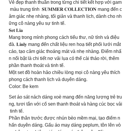
Vẻ đẹp thanh thuần trong từng chi tiết kết hợp với gam
màu trung tính 𝐒𝐔𝐌𝐌𝐄𝐑 𝐂𝐎𝐋𝐋𝐄𝐂𝐓𝐈𝐎𝐍 mang đến c
ảm giác nhẹ nhàng, tối giản và thanh lịch, dành cho nh
ững cô nàng yêu sự tinh tế.
𝐒𝐞𝐭 𝐋𝐢𝐚
Mang trong mình phong cách tiểu thư, nữ tính và điệu
đà. 𝐋𝐢𝐧𝐥𝐲 mang đến chất liệu ren hoạ tiết phối lưới mắt
cáo, tạo cảm giác thoáng mát và nhẹ nhàng. Điểm nhấ
n nổi bật là chi tiết nơ vải lụa có thể cài tháo rời, thêm
phần thanh thoát và tinh tế.
Một set đồ hoàn hảo chiều lòng mọi cô nàng yêu thích
phong cách thanh lịch và duyên dáng.
Color: Be kem
Set áo sát nách dáng xoè mang đến năng lượng trẻ tru
ng, tươi tắn với cổ sen thanh thoát và hàng cúc bọc vải
tinh tế.
Phần thân trước được nhún bèo mềm mại, tạo điểm n
hấn duyên dáng. Gấu áo may dáng peplum, tôn lên vò