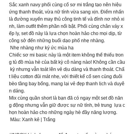
Sắc xanh navy phối cùng cổ sơ mi trắng tạo nên hiệu
ứng thanh thoát, vừa nữ tính vừa sang xịn. Điểm nhấn
là đường xuyến may thủ công tinh tế và đính nơ nhỏ xi
nh, làm outfit thêm phần nổi bật. Phối cùng chân váy x
ếp ly, set đồ này là lựa chọn hoàn hảo cho mọi dịp, từ
công sở đến những buổi dạo phố nhẹ nhàng.
Nhẹ nhàng như ký ức mùa hạ
Chiếc sơ mi basic này là một item không thể thiếu tron
g tủ đồ mùa hè của bất kỳ cô nàng nào! Không cần cầu
kỳ nhưng vẫn toát lên vẻ dịu dàng và thanh thoát. Chấ
t liệu cotton đũi mát nhẹ, với thiết kế cổ sen cùng đuôi
bèo tầng bay bổng, mang lại vẻ đẹp thanh lịch và duyê
n dáng.
Mix cùng quần short là bạn đã có ngay một set đồ năn
g động nhưng vẫn giữ được sự nữ tính, trẻ trung lựa c
họn hoàn hảo cho những ngày hè đầy năng lượng.
Màu: Xanh kẻ | Trắng