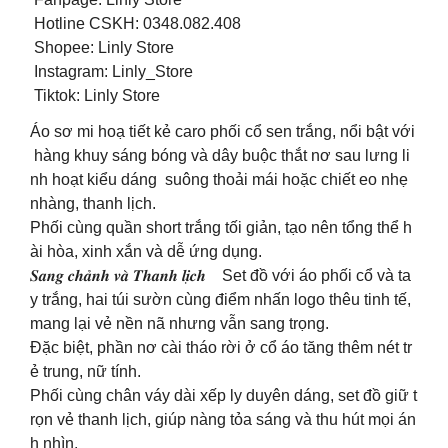
️ Hotline CSKH: 0348.082.408
️ Shopee: Linly Store
️ Instagram: Linly_Store
️ Tiktok: Linly Store
Áo sơ mi hoạ tiết kẻ caro phối cổ sen trắng, nổi bật với
hàng khuy sáng bóng và dây buộc thắt nơ sau lưng li
nh hoạt kiểu dáng suông thoải mái hoặc chiết eo nhẹ
nhàng, thanh lịch.
Phối cùng quần short trắng tối giản, tạo nên tổng thể h
ài hòa, xinh xắn và dễ ứng dụng.
𝑺𝒂𝒏𝒈 𝒄𝒉𝒂̉𝒏𝒉 𝒗𝒂̀ 𝑻𝒉𝒂𝒏𝒉 𝒍𝒊̣𝒄𝒉 Set đồ với áo phối cổ và ta
y trắng, hai túi sườn cùng điểm nhấn logo thêu tinh tế,
mang lại vẻ nền nã nhưng vẫn sang trọng.
Đặc biệt, phần nơ cài tháo rời ở cổ áo tăng thêm nét tr
ẻ trung, nữ tính.
Phối cùng chân váy dài xếp ly duyên dáng, set đồ giữ t
rọn vẻ thanh lịch, giúp nàng tỏa sáng và thu hút mọi án
h nhìn.