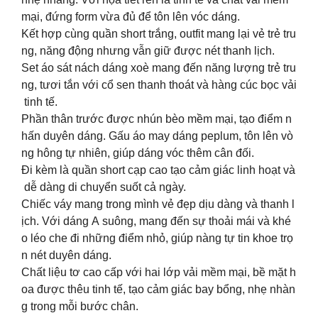
mại, đứng form vừa đủ để tôn lên vóc dáng.
Kết hợp cùng quần short trắng, outfit mang lại vẻ trẻ tru
ng, năng động nhưng vẫn giữ được nét thanh lịch.
Set áo sát nách dáng xoè mang đến năng lượng trẻ tru
ng, tươi tắn với cổ sen thanh thoát và hàng cúc bọc vải
tinh tế.
Phần thân trước được nhún bèo mềm mại, tạo điểm n
hấn duyên dáng. Gấu áo may dáng peplum, tôn lên vò
ng hông tự nhiên, giúp dáng vóc thêm cân đối.
Đi kèm là quần short cạp cao tạo cảm giác linh hoạt và
dễ dàng di chuyển suốt cả ngày.
Chiếc váy mang trong mình vẻ đẹp dịu dàng và thanh l
ịch. Với dáng A suông, mang đến sự thoải mái và khé
o léo che đi những điểm nhỏ, giúp nàng tự tin khoe trọ
n nét duyên dáng.
Chất liệu tơ cao cấp với hai lớp vải mềm mại, bề mặt h
oa được thêu tinh tế, tạo cảm giác bay bổng, nhẹ nhàn
g trong mỗi bước chân.