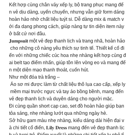
Kết hợp cùng chân váy xếp ly, bộ trang phục mang đế
n vẻ dịu dàng, uyển chuyển, nhưng vẫn giữ form dáng
hoàn hảo nhờ chất liệu tuýt si. Dễ dàng mix & match v
ới đa dạng phong cách, giúp nàng tự tin diện item này
ở bất cứ nơi đâu.
𝐉𝐮𝐦𝐩𝐬𝐮𝐢𝐭 một vẻ đẹp thanh lịch và trang nhã, hoàn hảo
cho những cô nàng yêu thích sự tinh tế. Thiết kế cổ đi
ển với những chiếc cúc hoa nhẹ nhàng kết hợp cùng đ
ai belt tạo điểm nhấn, giúp tôn lên vòng eo và mang đế
n một diện mạo thanh thoát, cuốn hút.
Như một đóa trà trắng –
Áo sơ mi được làm từ chất liệu thô lụa cao cấp, xếp ly
mềm mại trước ngực và tay áo bồng bềnh, mang đến
vẻ đẹp thanh lịch và duyên dáng cho người mặc.
Đi cùng quần short cạp cao, set đồ hoàn hảo giúp bạn
tỏa sáng, nhẹ nhàng lướt qua những ngày hè.
Sở hữu gam màu nhẹ nhàng, kiểu dáng dài hiện đại v
à chi tiết cổ điển, 𝐋𝐢𝐥𝐲 𝐃𝐫𝐞𝐬𝐬 mang đến vẻ đẹp thanh lịc
h và tươi trẻ. Điểm xuyết là những chi tiết xếp ly nhỏ tỉ