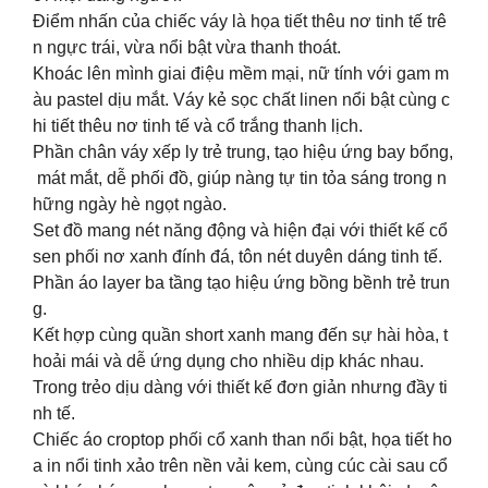
Điểm nhấn của chiếc váy là họa tiết thêu nơ tinh tế trê
n ngực trái, vừa nổi bật vừa thanh thoát.
Khoác lên mình giai điệu mềm mại, nữ tính với gam m
àu pastel dịu mắt. Váy kẻ sọc chất linen nổi bật cùng c
hi tiết thêu nơ tinh tế và cổ trắng thanh lịch.
Phần chân váy xếp ly trẻ trung, tạo hiệu ứng bay bổng,
mát mắt, dễ phối đồ, giúp nàng tự tin tỏa sáng trong n
hững ngày hè ngọt ngào.
Set đồ mang nét năng động và hiện đại với thiết kế cổ
sen phối nơ xanh đính đá, tôn nét duyên dáng tinh tế.
Phần áo layer ba tầng tạo hiệu ứng bồng bềnh trẻ trun
g.
Kết hợp cùng quần short xanh mang đến sự hài hòa, t
hoải mái và dễ ứng dụng cho nhiều dịp khác nhau.
Trong trẻo dịu dàng với thiết kế đơn giản nhưng đầy ti
nh tế.
Chiếc áo croptop phối cổ xanh than nổi bật, họa tiết ho
a in nổi tinh xảo trên nền vải kem, cùng cúc cài sau cổ