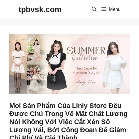
Skip
tpbvsk.com
to
Menu
content
Mọi Sản Phẩm Của Linly Store Đều
Được Chú Trọng Về Mặt Chất Lượng
Nói Không Với Việc Cắt Xén Số
Lượng Vải, Bớt Công Đoạn Để Giảm
Chi Phí Và Giá Thành.