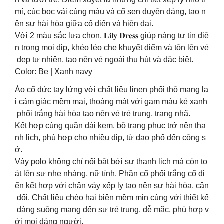
mỉ, cúc bọc vải cùng màu và cổ sen duyên dáng, tạo n
ên sự hài hòa giữa cổ điển và hiện đại.
Với 2 màu sắc lựa chọn, 𝐋𝐢𝐥𝐲 𝐃𝐫𝐞𝐬𝐬 giúp nàng tự tin diệ
n trong mọi dịp, khéo léo che khuyết điểm và tôn lên vẻ
đẹp tự nhiên, tạo nên vẻ ngoài thu hút và đặc biệt.
Color: Be | Xanh navy
Áo cổ đức tay lửng với chất liệu linen phối thô mang lạ
i cảm giác mềm mại, thoáng mát với gam màu kẻ xanh
phối trắng hài hòa tạo nên vẻ trẻ trung, trang nhã.
Kết hợp cùng quần dài kem, bộ trang phục trở nên tha
nh lịch, phù hợp cho nhiều dịp, từ dạo phố đến công s
ở.
Váy polo không chỉ nổi bật bởi sự thanh lịch mà còn to
át lên sự nhẹ nhàng, nữ tính. Phần cổ phối trắng cổ đi
ển kết hợp với chân váy xếp ly tạo nên sự hài hòa, cân
đối. Chất liệu chéo hai biên mềm mịn cùng với thiết kế
dáng suông mang đến sự trẻ trung, dễ mặc, phù hợp v
ới mọi dáng người.