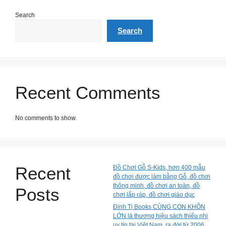
Search
Search
Recent Comments
No comments to show.
Recent
Đồ Chơi Gỗ S-Kids, hơn 400 mẫu
đồ chơi được làm bằng Gỗ, đồ chơi
thông minh, đồ chơi an toàn, đồ
Posts
chơi lắp ráp, đồ chơi giáo dục
Đinh Tị Books CÙNG CON KHÔN
LỚN là thương hiệu sách thiếu nhi
uy tín tại Việt Nam, ra đời từ 2006