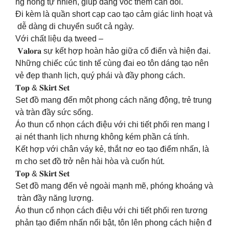
ng hông tự nhiên, giúp dáng vóc thêm cân đối.
Đi kèm là quần short cạp cao tạo cảm giác linh hoạt và
dễ dàng di chuyển suốt cả ngày.
Với chất liệu dạ tweed –
𝐕𝐚𝐥𝐨𝐫𝐚 sự kết hợp hoàn hảo giữa cổ điển và hiện đại.
Những chiếc cúc tinh tế cùng đai eo tôn dáng tạo nên
vẻ đẹp thanh lịch, quý phái và đầy phong cách.
𝐓𝐨𝐩 & 𝐒𝐤𝐢𝐫𝐭 𝐒𝐞𝐭
Set đồ mang đến một phong cách năng động, trẻ trung
và tràn đầy sức sống.
Áo thun cổ nhọn cách điệu với chi tiết phối ren mang l
ại nét thanh lịch nhưng không kém phần cá tính.
Kết hợp với chân váy kẻ, thắt nơ eo tạo điểm nhấn, là
m cho set đồ trở nên hài hòa và cuốn hút.
𝐓𝐨𝐩 & 𝐒𝐤𝐢𝐫𝐭 𝐒𝐞𝐭
Set đồ mang đến vẻ ngoài mạnh mẽ, phóng khoáng và
tràn đầy năng lượng.
Áo thun cổ nhọn cách điệu với chi tiết phối ren tương
phản tạo điểm nhấn nổi bật, tôn lên phong cách hiện đ