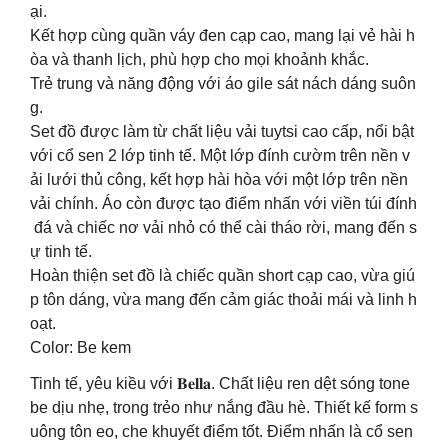
ại.
Kết hợp cùng quần váy đen cạp cao, mang lại vẻ hài h
òa và thanh lịch, phù hợp cho mọi khoảnh khắc.
Trẻ trung và năng động với áo gile sát nách dáng suôn
g.
Set đồ được làm từ chất liệu vải tuytsi cao cấp, nổi bật
với cổ sen 2 lớp tinh tế. Một lớp đính cườm trên nền v
ải lưới thủ công, kết hợp hài hòa với một lớp trên nền
vải chính. Áo còn được tạo điểm nhấn với viền túi đính
đá và chiếc nơ vải nhỏ có thể cài tháo rời, mang đến s
ự tinh tế.
Hoàn thiện set đồ là chiếc quần short cạp cao, vừa giú
p tôn dáng, vừa mang đến cảm giác thoải mái và linh h
oạt.
Color: Be kem
Tinh tế, yêu kiều với 𝐁𝐞𝐥𝐥𝐚. Chất liệu ren dệt sóng tone
be dịu nhẹ, trong trẻo như nắng đầu hè. Thiết kế form s
uông tôn eo, che khuyết điểm tốt. Điểm nhấn là cổ sen