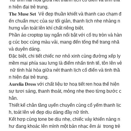
n hiện đại trẻ trung.
𝐓𝐡𝐞 𝐌𝐮𝐬𝐞 𝐒𝐞𝐭 Vẻ đẹp thuần khiết và thanh cao chạm đ
ến chuẩn mực của sự tối giản, thanh lịch nhẹ nhàng n
hưng vẫn toát lên khí chất riêng biệt.
Phần áo croptop tay ngắn nổi bật với cổ trụ tròn và hàn
g cúc bọc cùng màu vải, mang đến tổng thể trang nhã
và duyên dáng.
Đặc biệt, chi tiết chiếc nơ nhỏ xinh cùng đường xếp ly
mềm mại phía sau lưng là điểm nhấn tinh tế, tôn lên vẻ
nữ tính hài hòa giữa nét thanh lịch cổ điển và tinh thầ
n hiện đại trẻ trung.
𝐀𝐮𝐫𝐞𝐥𝐢𝐚 𝐃𝐫𝐞𝐬𝐬 với chất liệu tơ hoạ tiết ren hoa thể hiện
sự tươi sáng, thanh thoát, mỏng nhẹ theo từng bước c
hân.
Thiết kế chân tầng uyển chuyển cùng cổ yếm thanh lịc
h, toát lên vẻ đẹp dịu dàng đầy nữ tính.
Kết hợp cùng tone be dịu nhẹ, chiếc váy khiến nàng n
hư đang khoác lên mình một bản nhạc êm ái trong trẻ