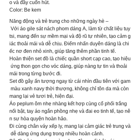
o và đầy cuốn hút.
Color: Be kem
Năng động và trẻ trung cho những ngày hè –
Với áo gile sát nách phom dáng A, làm từ chất liệu tuy
tsi, mang đến sự mềm mại và độ rũ tự nhiên, tạo cảm g
iác thoải mái và dễ chịu. Điểm nhấn duyên dáng là chi
ếc nơ đen nhỏ xinh, giúp tăng thêm phần tinh tế.
Hoàn thiện set đồ là chiếc quần short cạp cao, tạo hiệu
ứng thon gọn cho vóc dáng, giúp nàng tự tin và thoải
mái trong từng bước đi.
Set đồ gây ấn tượng ngay từ cái nhìn đầu tiên với gam
màu xanh navy thời thượng, không chỉ tôn da mà còn
mang lại vẻ tươi trẻ, hiện đại.
Áo peplum ôm nhẹ nhàng kết hợp cùng cổ phối trắng
nổi bật, tay áo ngắn phồng nhẹ và đai eo tinh tế, tạo nê
n sự hòa quyện hoàn hảo.
Đi cùng chân váy xếp ly, mang lại cảm giác trẻ trung và
dễ dàng ứng dụng trong nhiều hoàn cảnh.