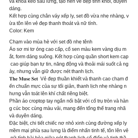
và khóa kéo sau lưng, tạo nên vẻ đẹp tinh khôi, duyên
dáng.
Kết hợp cùng chân váy xếp ly, set đồ vừa nhẹ nhàng, v
ừa tôn lên vẻ đẹp thanh thoát và nữ tính.
Color: Kem
Chạm vào mùa hè với set đồ nhẹ tênh
Áo sơ mi tơ óng cao cấp, cổ sen màu kem vàng dịu m
ắt, form dáng suông. Kết hợp cùng quần short kem cạp
cao giúp bạn tự tin, năng động và thoải mái suốt cả ng
ày, nhưng vẫn giữ được nét thanh lịch.
𝐓𝐡𝐞 𝐌𝐮𝐬𝐞 𝐒𝐞𝐭 Vẻ đẹp thuần khiết và thanh cao chạm đ
ến chuẩn mực của sự tối giản, thanh lịch nhẹ nhàng n
hưng vẫn toát lên khí chất riêng biệt.
Phần áo croptop tay ngắn nổi bật với cổ trụ tròn và hàn
g cúc bọc cùng màu vải, mang đến tổng thể trang nhã
và duyên dáng.
Đặc biệt, chi tiết chiếc nơ nhỏ xinh cùng đường xếp ly
mềm mại phía sau lưng là điểm nhấn tinh tế, tôn lên vẻ
nữ tính hài hòa giữa nét thanh lịch cổ điển và tinh thầ