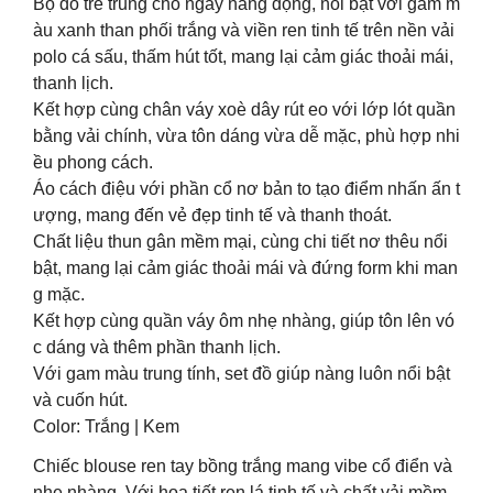
Bộ đồ trẻ trung cho ngày năng động, nổi bật với gam m
àu xanh than phối trắng và viền ren tinh tế trên nền vải
polo cá sấu, thấm hút tốt, mang lại cảm giác thoải mái,
thanh lịch.
Kết hợp cùng chân váy xoè dây rút eo với lớp lót quần
bằng vải chính, vừa tôn dáng vừa dễ mặc, phù hợp nhi
ều phong cách.
Áo cách điệu với phần cổ nơ bản to tạo điểm nhấn ấn t
ượng, mang đến vẻ đẹp tinh tế và thanh thoát.
Chất liệu thun gân mềm mại, cùng chi tiết nơ thêu nổi
bật, mang lại cảm giác thoải mái và đứng form khi man
g mặc.
Kết hợp cùng quần váy ôm nhẹ nhàng, giúp tôn lên vó
c dáng và thêm phần thanh lịch.
Với gam màu trung tính, set đồ giúp nàng luôn nổi bật
và cuốn hút.
Color: Trắng | Kem
Chiếc blouse ren tay bồng trắng mang vibe cổ điển và
nhẹ nhàng. Với họa tiết ren lá tinh tế và chất vải mềm