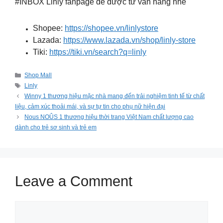
#INBOX Linly fanpage để được tư vấn nàng nhé ️
Shopee:
https://shopee.vn/linlystore
Lazada:
https://www.lazada.vn/shop/linly-store
Tiki:
https://tiki.vn/search?q=linly
Categories
Shop Mall
Tags
Linly
Winny 1 thương hiệu mặc nhà mang đến trải nghiệm tinh tế từ chất
liệu, cảm xúc thoải mái, và sự tự tin cho phụ nữ hiện đại
Nous NOÛS 1 thương hiệu thời trang Việt Nam chất lượng cao
dành cho trẻ sơ sinh và trẻ em
Leave a Comment
Comment