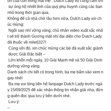
ôn của con trong mắt mẹ”. Dutch Lady vô cùng cảm ơn
sự ủng hộ nhiệt tình của quý phụ huynh cùng các bạn
nhỏ trong thời gian qua.
Không để cả nhà chờ lâu hơn nữa, Dutch Lady xin ch
úc mừng:
Ngôi sao nhí vững vàng, chủ nhân video xuất sắc nhấ
t sẽ trở thành Gương mặt nhí đại diện cho Dutch Lady
đã thuộc về mile6327!
Cùng với đó, xin chúc mừng các bé đã xuất sắc giành
được Giải Đặc biệt –
Lớn khôn mỗi ngày, 10 Giải Mạnh mẽ và 50 Giải Dinh
dưỡng vững vàng.
Danh sách chi tiết có trong hình, ba mẹ bấm vào xem n
gay nhé!
Ba mẹ vui lòng liên hệ fanpage Dutch Lady trước ngà
y 15/09/2025 để xác nhận thông tin nhận giải nha, đừn
g quên đọc qua lưu ý bên dưới nhé.
️ Lưu ý:
–