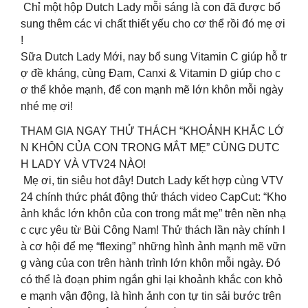
Chỉ một hộp Dutch Lady mỗi sáng là con đã được bổ
sung thêm các vi chất thiết yếu cho cơ thể rồi đó mẹ ơi
!
Sữa Dutch Lady Mới, nay bổ sung Vitamin C giúp hỗ tr
ợ đề kháng, cùng Đạm, Canxi & Vitamin D giúp cho c
ơ thể khỏe mạnh, để con mạnh mẽ lớn khôn mỗi ngày
nhé mẹ ơi!
THAM GIA NGAY THỬ THÁCH “KHOẢNH KHẮC LỚ
N KHÔN CỦA CON TRONG MẮT MẸ” CÙNG DUTC
H LADY VÀ VTV24 NÀO!
Mẹ ơi, tin siêu hot đây! Dutch Lady kết hợp cùng VTV
24 chính thức phát động thử thách video CapCut: “Kho
ảnh khắc lớn khôn của con trong mắt mẹ” trên nền nhạ
c cực yêu từ Bùi Công Nam! Thử thách lần này chính l
à cơ hội để mẹ “flexing” những hình ảnh mạnh mẽ vữn
g vàng của con trên hành trình lớn khôn mỗi ngày. Đó
có thể là đoạn phim ngắn ghi lại khoảnh khắc con khỏ
e mạnh vận động, là hình ảnh con tự tin sải bước trên