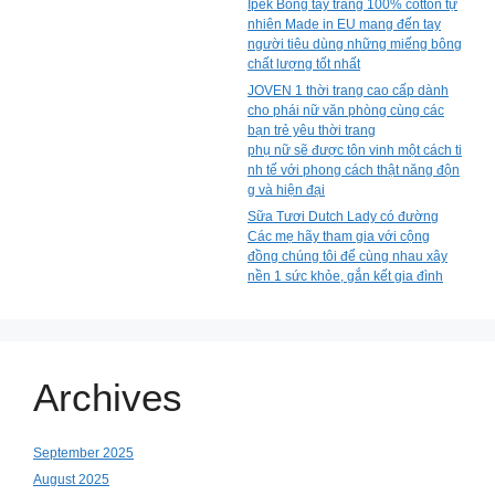
Ipek Bông tẩy trang 100% cotton tự
nhiên Made in EU mang đến tay
người tiêu dùng những miếng bông
chất lượng tốt nhất
JOVEN 1 thời trang cao cấp dành
cho phái nữ văn phòng cùng các
bạn trẻ yêu thời trang
phụ nữ sẽ được tôn vinh một cách ti
nh tế với phong cách thật năng độn
g và hiện đại
Sữa Tươi Dutch Lady có đường
Các mẹ hãy tham gia với cộng
đồng chúng tôi để cùng nhau xây
nền 1 sức khỏe, gắn kết gia đình
Archives
September 2025
August 2025