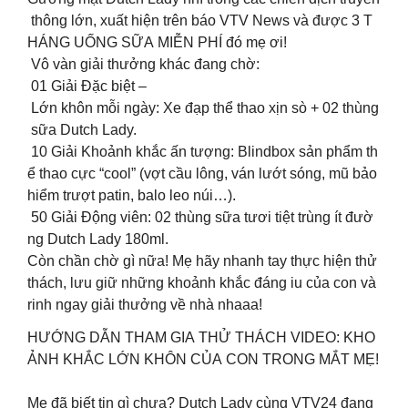
thông lớn, xuất hiện trên báo VTV News và được 3 T
HÁNG UỐNG SỮA MIỄN PHÍ đó mẹ ơi!
Vô vàn giải thưởng khác đang chờ:
01 Giải Đặc biệt –
Lớn khôn mỗi ngày: Xe đạp thể thao xịn sò + 02 thùng
sữa Dutch Lady.
10 Giải Khoảnh khắc ấn tượng: Blindbox sản phẩm th
ể thao cực “cool” (vợt cầu lông, ván lướt sóng, mũ bảo
hiểm trượt patin, balo leo núi…).
50 Giải Động viên: 02 thùng sữa tươi tiệt trùng ít đườ
ng Dutch Lady 180ml.
Còn chần chờ gì nữa! Mẹ hãy nhanh tay thực hiện thử
thách, lưu giữ những khoảnh khắc đáng iu của con và
rinh ngay giải thưởng về nhà nhaaa!
HƯỚNG DẪN THAM GIA THỬ THÁCH VIDEO: KHO
ẢNH KHẮC LỚN KHÔN CỦA CON TRONG MẮT MẸ!
Mẹ đã biết tin gì chưa? Dutch Lady cùng VTV24 đang