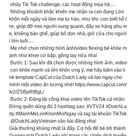
nhảy Tik Tok challenge, các hoạt động mùa hè,…
Những khoảnh khắc khiến mẹ nhận ra con đang Lớn
khôn mỗi ngày và làm mẹ tự hào, như khi: con biết hỗ t
rợ, giúp đỡ mọi người xung quanh, đẩy xe hàng phụ m
ẹ, khiêng bàn ghế, giúp bố dọn nhà, giữ cửa cho ngườ
i lớn tuổi,…
Mẹ nhớ chọn những hình ảnh/video flexing bé khỏe m
ạnh như khoe cơ bắp, gồng tay nữa nha!
Bước 1: Sau khi đã chọn được những hình ảnh, video
con khỏe mạnh và lớn khôn ưng ý, mẹ hãy bấm vào li
nk template CapCut của Dutch Lady và tạo ngay cho
mình một video ấn tượng nhé! https://www.capcut.com/
tv2/ZSBpRtBgL/
Bước 2: Đăng tải công khai video lên TikTok cá nhân:
Đừng quên dùng đủ 3 hashtag sau: #VTV24 #DutchLa
dy #ManhMeLonKhonMoiNgay và tag tài khoản TikTok
@DutchLadyVietnam vào bài đăng nha!
Giải thưởng khủng nhất là đây. Cơ hội để bé trở thành
Gương mặt Dutch Lady nhí trong các chiến dịch truyền