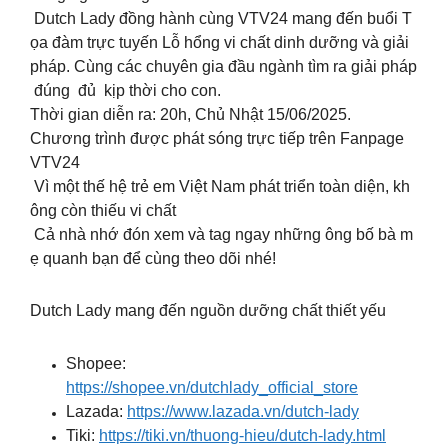
Dutch Lady đồng hành cùng VTV24 mang đến buổi T
ọa đàm trực tuyến Lỗ hổng vi chất dinh dưỡng và giải
pháp. Cùng các chuyên gia đầu ngành tìm ra giải pháp
đúng đủ kịp thời cho con.
Thời gian diễn ra: 20h, Chủ Nhật 15/06/2025.
Chương trình được phát sóng trực tiếp trên Fanpage
VTV24
Vì một thế hệ trẻ em Việt Nam phát triển toàn diện, kh
ông còn thiếu vi chất
Cả nhà nhớ đón xem và tag ngay những ông bố bà m
ẹ quanh bạn để cùng theo dõi nhé!
Dutch Lady mang đến nguồn dưỡng chất thiết yếu
Shopee:
https://shopee.vn/dutchlady_official_store
Lazada:
https://www.lazada.vn/dutch-lady
Tiki:
https://tiki.vn/thuong-hieu/dutch-lady.html