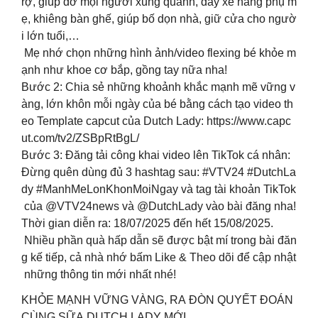
rợ, giúp đỡ mọi người xung quanh, đẩy xe hàng phụ m
ẹ, khiêng bàn ghế, giúp bố dọn nhà, giữ cửa cho ngườ
i lớn tuổi,…
Mẹ nhớ chọn những hình ảnh/video flexing bé khỏe m
ạnh như khoe cơ bắp, gồng tay nữa nha!
Bước 2: Chia sẻ những khoảnh khắc mạnh mẽ vững v
àng, lớn khôn mỗi ngày của bé bằng cách tạo video th
eo Template capcut của Dutch Lady: https://www.capc
ut.com/tv2/ZSBpRtBgL/
Bước 3: Đăng tải công khai video lên TikTok cá nhân:
Đừng quên dùng đủ 3 hashtag sau: #VTV24 #DutchLa
dy #ManhMeLonKhonMoiNgay và tag tài khoản TikTok
của @VTV24news và @DutchLady vào bài đăng nha!
Thời gian diễn ra: 18/07/2025 đến hết 15/08/2025.
Nhiều phần quà hấp dẫn sẽ được bật mí trong bài đăn
g kế tiếp, cả nhà nhớ bấm Like & Theo dõi để cập nhật
những thông tin mới nhất nhé!
KHỎE MẠNH VỮNG VÀNG, RA ĐÒN QUYẾT ĐOÁN
CÙNG SỮA DUTCH LADY MỚI