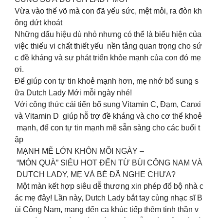
Vừa vào thế võ mà con đã yếu sức, mệt mỏi, ra đòn kh
ông dứt khoát
Những dấu hiệu dù nhỏ nhưng có thể là biểu hiện của
việc thiếu vi chất thiết yếu nền tảng quan trọng cho sứ
c đề kháng và sự phát triển khỏe mạnh của con đó mẹ
ơi.
Để giúp con tự tin khoẻ mạnh hơn, mẹ nhớ bổ sung s
ữa Dutch Lady Mới mỗi ngày nhé!
Với công thức cải tiến bổ sung Vitamin C, Đạm, Canxi
và Vitamin D giúp hỗ trợ đề kháng và cho cơ thể khoẻ
mạnh, để con tự tin mạnh mẽ sẵn sàng cho các buổi t
ập
MẠNH MẼ LỚN KHÔN MỖI NGÀY –
“MÓN QUÀ” SIÊU HOT ĐẾN TỪ BÙI CÔNG NAM VÀ
DUTCH LADY, MẸ VÀ BÉ ĐÃ NGHE CHƯA?
Một màn kết hợp siêu dễ thương xin phép đổ bộ nhà c
ác mẹ đây! Lần này, Dutch Lady bắt tay cùng nhạc sĩ B
ùi Công Nam, mang đến ca khúc tiếp thêm tinh thần v