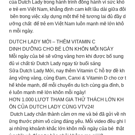
của Dutch Lady trong hành trình đồng hành vì sức khỏ
e trẻ em Việt Nam, khẳng định cam kết lâu dài giữa đôi
bên trong việc xây dựng một thế hệ tương lai đủ đầy d
ưỡng chất để trẻ em Việt Nam luôn mạnh mẽ lớn khô
n mỗi ngày.
DUTCH LADY MỚI – THÊM VITAMIN C
DINH DƯỠNG CHO BÉ LỚN KHÔN MỖI NGÀY
Mỗi ngày của bé sẽ vững vàng hơn khi được bổ sung
đủ vi chất từ Dutch Lady ngay từ buổi sáng
Sữa Dutch Lady Mới, nay thêm Vitamin C hỗ trợ đề kh
áng vững vàng, cùng Đạm, Canxi & Vitamin D cho cơ t
hể khỏe mạnh, để mỗi chuyến du lịch cùng gia đình, b
é luôn mạnh mẽ lớn khôn mỗi ngày!
HƠN 1.000 LƯỢT THAM GIA THỬ THÁCH LỚN KH
ÔN CỦA DUTCH LADY CÙNG VTV24!
Dutch Lady chân thành cảm ơn mẹ và bé đã gửi về nh
ững thước phim vô cùng đáng yêu. Mỗi video đều ghi l
ại những khoảnh khắc lớn khôn mỗi ngày của bé thật