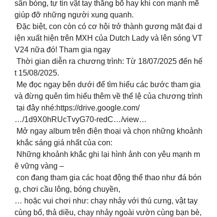
sân bóng, tự tin vật tay thắng bố hay khi con mạnh mẽ
giúp đỡ những người xung quanh.
Đặc biệt, con còn có cơ hội trở thành gương mặt đại d
iện xuất hiện trên MXH của Dutch Lady và lên sóng VT
V24 nữa đó! Tham gia ngay
️ Thời gian diễn ra chương trình: Từ 18/07/2025 đến hế
t 15/08/2025.
Mẹ đọc ngay bên dưới để tìm hiểu các bước tham gia
và đừng quên tìm hiểu thêm về thể lệ của chương trình
tại đây nhé:https://drive.google.com/
…/1d9X0hRUcTvyG70-redC…/view…
Mở ngay album trên điện thoại và chọn những khoảnh
khắc sáng giá nhất của con:
Những khoảnh khắc ghi lại hình ảnh con yêu mạnh m
ẽ vững vàng –
con đang tham gia các hoạt động thể thao như đá bón
g, chơi cầu lông, bóng chuyền,
… hoặc vui chơi như: chạy nhảy với thú cưng, vật tay
cùng bố, thả diều, chạy nhảy ngoài vườn cùng bạn bè,