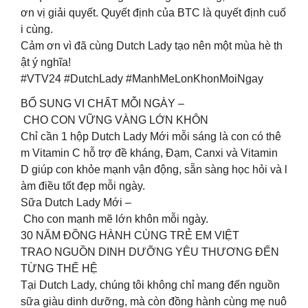
ơn vị giải quyết. Quyết định của BTC là quyết định cuố
i cùng.
Cảm ơn vì đã cùng Dutch Lady tạo nên một mùa hè th
ật ý nghĩa!
#VTV24 #DutchLady #ManhMeLonKhonMoiNgay
BỔ SUNG VI CHẤT MỖI NGÀY –
CHO CON VỮNG VÀNG LỚN KHÔN
Chỉ cần 1 hộp Dutch Lady Mới mỗi sáng là con có thê
m Vitamin C hỗ trợ đề kháng, Đạm, Canxi và Vitamin
D giúp con khỏe mạnh vận động, sẵn sàng học hỏi và l
àm điều tốt đẹp mỗi ngày.
Sữa Dutch Lady Mới –
Cho con mạnh mẽ lớn khôn mỗi ngày.
30 NĂM ĐỒNG HÀNH CÙNG TRẺ EM VIỆT
TRAO NGUỒN DINH DƯỠNG YÊU THƯƠNG ĐẾN
TỪNG THẾ HỆ
Tại Dutch Lady, chúng tôi không chỉ mang đến nguồn
sữa giàu dinh dưỡng, mà còn đồng hành cùng mẹ nuô