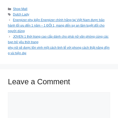
Categories
Shop Mall
Tags
Dutch Lady
Energizer phụ kiện Energizer chính hãng tại Việt Nam được bảo
hành tối ưu đến 1 năm – 1 ĐỔI 1, mang đến sự an tâm tuyệt đối cho
người dùng
JOVEN 1 thời trang cao cấp dành cho phái nữ văn phòng cùng các
bạn trẻ yêu thời trang
phụ nữ sẽ được tôn vinh một cách tinh tế với phong cách thật năng độn
g và hiện đại
Leave a Comment
Comment