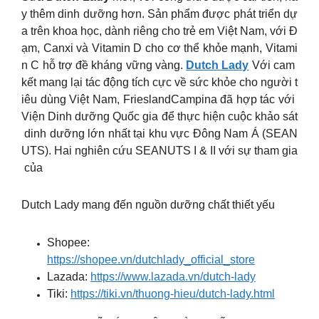
y thêm dinh dưỡng hơn. Sản phẩm được phát triển dự
a trên khoa học, dành riêng cho trẻ em Việt Nam, với Đ
ạm, Canxi và Vitamin D cho cơ thể khỏe mạnh, Vitami
n C hỗ trợ đề kháng vững vàng.
Dutch Lady
Với cam
kết mang lại tác động tích cực về sức khỏe cho người t
iêu dùng Việt Nam, FrieslandCampina đã hợp tác với
Viện Dinh dưỡng Quốc gia để thực hiện cuộc khảo sát
dinh dưỡng lớn nhất tại khu vực Đông Nam Á (SEAN
UTS). Hai nghiên cứu SEANUTS I & II với sự tham gia
của
Dutch Lady mang đến nguồn dưỡng chất thiết yếu
Shopee:
https://shopee.vn/dutchlady_official_store
Lazada:
https://www.lazada.vn/dutch-lady
Tiki:
https://tiki.vn/thuong-hieu/dutch-lady.html