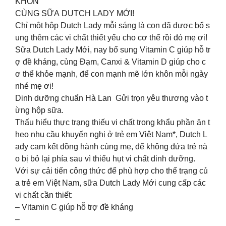
KHÔN
CÙNG SỮA DUTCH LADY MỚI!
Chỉ một hộp Dutch Lady mỗi sáng là con đã được bổ s
ung thêm các vi chất thiết yếu cho cơ thể rồi đó mẹ ơi!
Sữa Dutch Lady Mới, nay bổ sung Vitamin C giúp hỗ tr
ợ đề kháng, cùng Đạm, Canxi & Vitamin D giúp cho c
ơ thể khỏe mạnh, để con mạnh mẽ lớn khôn mỗi ngày
nhé mẹ ơi!
Dinh dưỡng chuẩn Hà Lan Gửi trọn yêu thương vào t
ừng hộp sữa.
Thấu hiểu thực trạng thiếu vi chất trong khẩu phần ăn t
heo nhu cầu khuyến nghị ở trẻ em Việt Nam*, Dutch L
ady cam kết đồng hành cùng mẹ, để không đứa trẻ nà
o bị bỏ lại phía sau vì thiếu hụt vi chất dinh dưỡng.
Với sự cải tiến công thức để phù hợp cho thể trạng củ
a trẻ em Việt Nam, sữa Dutch Lady Mới cung cấp các
vi chất cần thiết:
– Vitamin C giúp hỗ trợ đề kháng
–