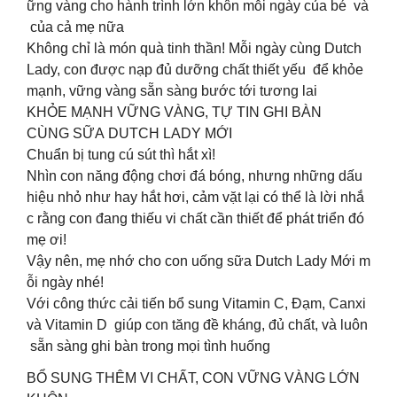
ững vàng cho hành trình lớn khôn mỗi ngày của bé và
của cả mẹ nữa
Không chỉ là món quà tinh thần! Mỗi ngày cùng Dutch
Lady, con được nạp đủ dưỡng chất thiết yếu để khỏe
mạnh, vững vàng sẵn sàng bước tới tương lai
KHỎE MẠNH VỮNG VÀNG, TỰ TIN GHI BÀN
CÙNG SỮA DUTCH LADY MỚI
Chuẩn bị tung cú sút thì hắt xì!
Nhìn con năng động chơi đá bóng, nhưng những dấu
hiệu nhỏ như hay hắt hơi, cảm vặt lại có thể là lời nhắ
c rằng con đang thiếu vi chất cần thiết để phát triển đó
mẹ ơi!
Vậy nên, mẹ nhớ cho con uống sữa Dutch Lady Mới m
ỗi ngày nhé!
Với công thức cải tiến bổ sung Vitamin C, Đạm, Canxi
và Vitamin D giúp con tăng đề kháng, đủ chất, và luôn
sẵn sàng ghi bàn trong mọi tình huống
BỔ SUNG THÊM VI CHẤT, CON VỮNG VÀNG LỚN