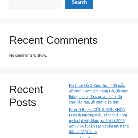
Search
Recent Comments
No comments to show.
Recent
Đồ Chơi Gỗ S-Kids, hơn 400 mẫu
đồ chơi được làm bằng Gỗ, đồ chơi
thông minh, đồ chơi an toàn, đồ
Posts
chơi lắp ráp, đồ chơi giáo dục
Đinh Tị Books CÙNG CON KHÔN
LỚN là thương hiệu sách thiếu nhi
uy tín tại Việt Nam, ra đời từ 2006
đơn vị xuất bản sách thiếu nhi hàng
đầu tại Việt Nam