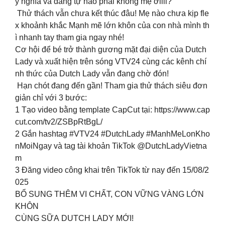
ý nghĩa và đáng tự hào phải không mẹ ơiiii?
Thử thách vẫn chưa kết thúc đâu! Mẹ nào chưa kịp fle
x khoảnh khắc Mạnh mẽ lớn khôn của con nhà mình th
ì nhanh tay tham gia ngay nhé!
Cơ hội để bé trở thành gương mặt đại diện của Dutch
Lady và xuất hiện trên sóng VTV24 cùng các kênh chí
nh thức của Dutch Lady vẫn đang chờ đón!
Hạn chót đang đến gần! Tham gia thử thách siêu đơn
giản chỉ với 3 bước:
1️ Tạo video bằng template CapCut tại: https://www.cap
cut.com/tv2/ZSBpRtBgL/
2️ Gắn hashtag #VTV24 #DutchLady #ManhMeLonKho
nMoiNgay và tag tài khoản TikTok @DutchLadyVietna
m
3️ Đăng video công khai trên TikTok từ nay đến 15/08/2
025
BỔ SUNG THÊM VI CHẤT, CON VỮNG VÀNG LỚN
KHÔN
CÙNG SỮA DUTCH LADY MỚI!