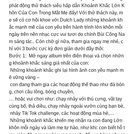
phát động thử thách siêu hấp dẫn Khoảnh Khắc Lớn K
hôn Của Con Trong Mắt Mẹ đấy! Với thử thách này, m
ẹ sẽ có cơ hội khoe với Dutch Lady những khoảnh kh
ắc mạnh mẽ của con yêu trên hành trình lớn khôn mỗi
ngày trên nền nhạc cực vui tươi do chính Bùi Công Na
m sáng tác.. Còn chờ gì nữa, tham gia ngay mẹ nhé, c
hỉ với 3 bước cực kỳ đơn giản dưới đây thôi:
Bước 1: Mở ngay album trên điện thoại và chọn nhữn
g khoảnh khắc sáng giá nhất của con:
Những khoảnh khắc ghi lại hình ảnh con yêu mạnh m
ẽ vững vàng –
con đang tham gia các hoạt động thể thao như đá bón
g, chơi cầu lông, bóng chuyền,
… hoặc vui chơi như: chạy nhảy với thú cưng, vật tay
cùng bố, thả diều, chạy nhảy ngoài vườn cùng bạn bè,
nhảy Tik Tok challenge, các hoạt động mùa hè,…
Những khoảnh khắc khiến mẹ nhận ra con đang Lớn
khôn mỗi ngày và làm mẹ tự hào, như khi: con biết hỗ t