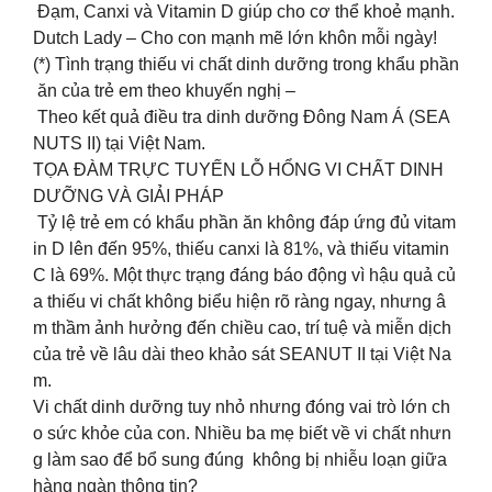
Đạm, Canxi và Vitamin D giúp cho cơ thể khoẻ mạnh.
Dutch Lady – Cho con mạnh mẽ lớn khôn mỗi ngày!
(*) Tình trạng thiếu vi chất dinh dưỡng trong khẩu phần
ăn của trẻ em theo khuyến nghị –
Theo kết quả điều tra dinh dưỡng Đông Nam Á (SEA
NUTS II) tại Việt Nam.
TỌA ĐÀM TRỰC TUYẾN LỖ HỔNG VI CHẤT DINH
DƯỠNG VÀ GIẢI PHÁP
Tỷ lệ trẻ em có khẩu phần ăn không đáp ứng đủ vitam
in D lên đến 95%, thiếu canxi là 81%, và thiếu vitamin
C là 69%. Một thực trạng đáng báo động vì hậu quả củ
a thiếu vi chất không biểu hiện rõ ràng ngay, nhưng â
m thầm ảnh hưởng đến chiều cao, trí tuệ và miễn dịch
của trẻ về lâu dài theo khảo sát SEANUT II tại Việt Na
m.
Vi chất dinh dưỡng tuy nhỏ nhưng đóng vai trò lớn ch
o sức khỏe của con. Nhiều ba mẹ biết về vi chất nhưn
g làm sao để bổ sung đúng không bị nhiễu loạn giữa
hàng ngàn thông tin?