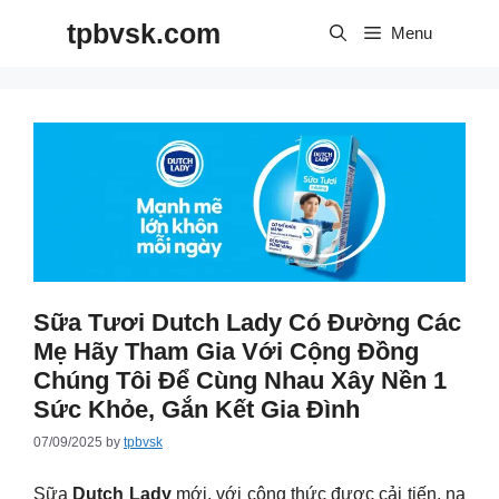
Skip
tpbvsk.com
to
Menu
content
Sữa Tươi Dutch Lady Có Đường Các
Mẹ Hãy Tham Gia Với Cộng Đồng
Chúng Tôi Để Cùng Nhau Xây Nền 1
Sức Khỏe, Gắn Kết Gia Đình
07/09/2025
by
tpbvsk
Sữa
Dutch Lady
mới, với công thức được cải tiến, na