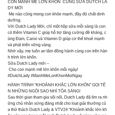
CON MẠNH MẼ LỚN KHÔN CÙNG SỮA DUTCH LA
DY MỚI
Mẹ nào cũng mong con khỏe mạnh, đầy đủ chất dinh
dưỡng.
Với Dutch Lady Mới, chỉ một hộp sữa mỗi sáng là con
có thêm Vitamin C giúp hỗ trợ tăng cường đề kháng, c
ùng Đạm, Canxi và Vitamin D giúp cơ thể khoẻ mạnh
và phát triển vững vàng.
Nhờ vậy, mẹ luôn an tâm đồng hành cùng con trên hàn
h trình lớn khôn.
Sữa Dutch Lady mới –
Cho con mạnh mẽ lớn khôn mỗi ngày!
#DutchLady #ManhMeLonKhonMoiNgay
HÀNH TRÌNH “KHOẢNH KHẮC LỚN KHÔN” GỌI TÊ
N NHỮNG NGÔI SAO NHÍ TỎA SÁNG!
Sau thời gian tham gia sôi nổi, Dutch Lady đã tìm ra nh
ững chủ nhân xứng đáng nhất cho loạt giải thưởng củ
a thử thách Dutch Lady & VTV24 “Khoảnh khắc lớn kh