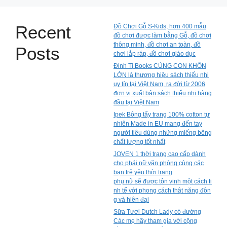
Recent
Đồ Chơi Gỗ S-Kids, hơn 400 mẫu
đồ chơi được làm bằng Gỗ, đồ chơi
thông minh, đồ chơi an toàn, đồ
Posts
chơi lắp ráp, đồ chơi giáo dục
Đinh Tị Books CÙNG CON KHÔN
LỚN là thương hiệu sách thiếu nhi
uy tín tại Việt Nam, ra đời từ 2006
đơn vị xuất bản sách thiếu nhi hàng
đầu tại Việt Nam
Ipek Bông tẩy trang 100% cotton tự
nhiên Made in EU mang đến tay
người tiêu dùng những miếng bông
chất lượng tốt nhất
JOVEN 1 thời trang cao cấp dành
cho phái nữ văn phòng cùng các
bạn trẻ yêu thời trang
phụ nữ sẽ được tôn vinh một cách ti
nh tế với phong cách thật năng độn
g và hiện đại
Sữa Tươi Dutch Lady có đường
Các mẹ hãy tham gia với cộng