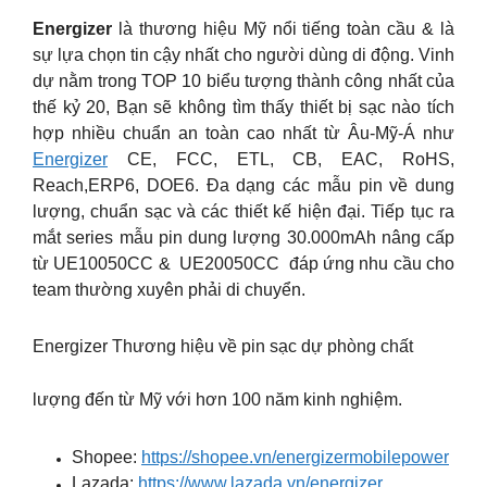
Energizer
là thương hiệu Mỹ nổi tiếng toàn cầu & là
sự lựa chọn tin cậy nhất cho người dùng di động. Vinh
dự nằm trong TOP 10 biểu tượng thành công nhất của
thế kỷ 20, Bạn sẽ không tìm thấy thiết bị sạc nào tích
hợp nhiều chuẩn an toàn cao nhất từ Âu-Mỹ-Á như
Energizer
CE, FCC, ETL, CB, EAC, RoHS,
Reach,ERP6, DOE6. Đa dạng các mẫu pin về dung
lượng, chuẩn sạc và các thiết kế hiện đại. Tiếp tục ra
mắt series mẫu pin dung lượng 30.000mAh nâng cấp
từ UE10050CC & UE20050CC đáp ứng nhu cầu cho
team thường xuyên phải di chuyển.
Energizer Thương hiệu về pin sạc dự phòng chất
lượng đến từ Mỹ với hơn 100 năm kinh nghiệm.
Shopee:
https://shopee.vn/energizermobilepower
Lazada:
https://www.lazada.vn/energizer