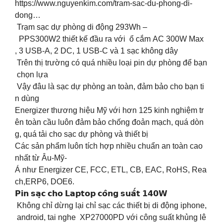
https://www.nguyenkim.com/tram-sac-du-phong-di-
dong…
️ Trạm sạc dự phòng di động 293Wh –
PPS300W2 thiết kế đầu ra với ổ cắm AC 300W Max
, 3 USB-A, 2 DC, 1 USB-C và 1 sạc không dây
Trên thị trường có quá nhiều loại pin dự phòng để bạn
chọn lựa
️ Vậy đâu là sạc dự phòng an toàn, đảm bảo cho bạn ti
n dùng
Energizer thương hiệu Mỹ với hơn 125 kinh nghiệm tr
ên toàn cầu luôn đảm bảo chống đoản mạch, quá dòn
g, quá tải cho sạc dự phòng và thiết bị
Các sản phẩm luôn tích hợp nhiều chuẩn an toàn cao
nhất từ Âu-Mỹ-
Á như Energizer CE, FCC, ETL, CB, EAC, RoHS, Rea
ch,ERP6, DOE6.
𝗣𝗶𝗻 𝘀𝗮̣𝗰 𝗰𝗵𝗼 𝗟𝗮𝗽𝘁𝗼𝗽 𝗰𝗼̂𝗻𝗴 𝘀𝘂𝗮̂́𝘁 𝟭𝟰𝟬𝗪
️ Không chỉ dừng lại chỉ sạc các thiết bị di động iphone,
android, tai nghe XP27000PD với công suất khủng lê