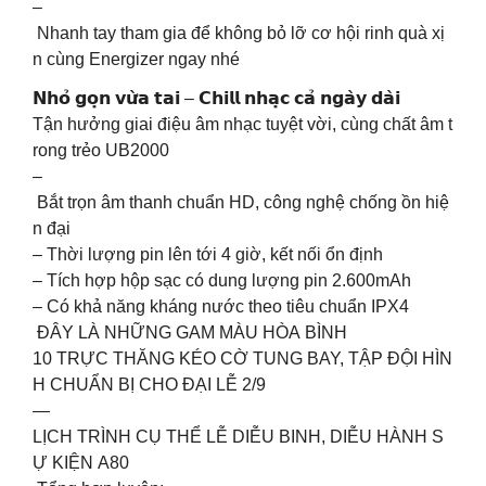
–
Nhanh tay tham gia để không bỏ lỡ cơ hội rinh quà xị
n cùng Energizer ngay nhé
𝗡𝗵𝗼̉ 𝗴𝗼̣𝗻 𝘃𝘂̛̀𝗮 𝘁𝗮𝗶 – 𝗖𝗵𝗶𝗹𝗹 𝗻𝗵𝗮̣𝗰 𝗰𝗮̉ 𝗻𝗴𝗮̀𝘆 𝗱𝗮̀𝗶
Tận hưởng giai điệu âm nhạc tuyệt vời, cùng chất âm t
rong trẻo UB2000
–
Bắt trọn âm thanh chuẩn HD, công nghệ chống ồn hiệ
n đại
– Thời lượng pin lên tới 4 giờ, kết nối ổn định
– Tích hợp hộp sạc có dung lượng pin 2.600mAh
– Có khả năng kháng nước theo tiêu chuẩn IPX4
ĐÂY LÀ NHỮNG GAM MÀU HÒA BÌNH
10 TRỰC THĂNG KÉO CỜ TUNG BAY, TẬP ĐỘI HÌN
H CHUẨN BỊ CHO ĐẠI LỄ 2/9
—
LỊCH TRÌNH CỤ THỂ LỄ DIỄU BINH, DIỄU HÀNH S
Ự KIỆN A80