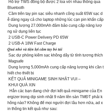
Hỗ trợ TWS đồng bộ được 2 loa với nhau thông qua
Bluetooth
Cầm trên tay pin sạc siêu nhanh công suất 65W sạc d
ễ dàng ngay cả cho laptop những lúc cạn pin khẩn cấp
Dung lượng 27.000mAh đảm bảo cung cấp năng lượ
ng sử dụng liên tục
2 USB-C Power Delivery PD 65W
2 USB-A 18W Fast Charge
𝑸𝒖𝒂́ 𝒏𝒉𝒐̉ 𝒗𝒂̀ 𝒕𝒊𝒆̣̂𝒏 𝒍𝒐̛̣𝒊 𝒄𝒂̂̀𝒎 𝒕𝒂𝒚 𝒃𝒐̉ 𝒕𝒖́𝒊
️ Sạc dự phòng kiêm sạc không dây từ tính tương thích
Magsafe
️ Dung lượng 5,000mAh cung cấp năng lượng khi cần t
hiết cho thiết bị
KẾT QUẢ MINIGAME SINH NHẬT VUI –
KHUI QUÀ XỊN
Hẳn các bạn đang chờ đợi kết quả minigame của En
ergizer trong dịp sinh nhật 9 năm lên sàn TMĐT phải k
hông nào? Không để mọi người đợi lâu hơn nữa, ad x
in thông tin kết quả như sau: