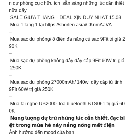
n dự phòng cực hữu ích sẵn sàng những lúc cần thiết
nữa đấy
SALE GIỮA THÁNG – DEAL XỊN DUY NHẤT 15.08
Mua 1 tặng 1 tại https://shorten.asia/CKnmAaVA
–
Mua sạc dự phòng/ ổ điện đa năng củ sạc 9Fit trị giá 2
90K
–
Mua sạc dự phòng không dây dây cáp 9Fit 60W trị giá
250K
–
Mua sạc dự phòng 27000mAh/ 140w dây cáp từ tính
9Fit 60W trị giá 250K
–
Mua tai nghe UB2000 loa bluetooth BTS061 trị giá 60
0K
𝗡𝗮̆𝗻𝗴 𝗹𝘂̛𝗼̛̣𝗻𝗴 𝗱𝘂̛̣ 𝘁𝗿𝘂̛̃ 𝗻𝗵𝘂̛̃𝗻𝗴 𝗹𝘂́𝗰 𝗰𝗮̂̀𝗻 𝘁𝗵𝗶𝗲̂́𝘁, đ𝗮̣̆𝗰 𝗯𝗶
𝗲̣̂𝘁 𝘁𝗿𝗼𝗻𝗴 𝗺𝘂̀𝗮 𝗵𝗲̀ 𝗻𝗮̀𝘆 𝗻𝗮̆́𝗻𝗴 𝗻𝗼́𝗻𝗴 𝗺𝗮̂́𝘁 đ𝗶𝗲̣̂𝗻
Ảnh hưởng đến mood của bạn