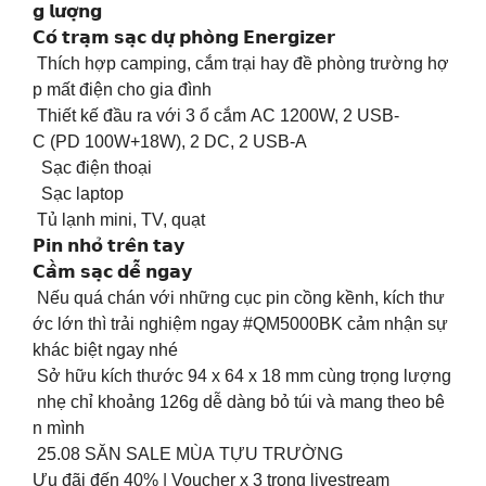
𝗴 𝗹𝘂̛𝗼̛̣𝗻𝗴
𝗖𝗼́ 𝘁𝗿𝗮̣𝗺 𝘀𝗮̣𝗰 𝗱𝘂̛̣ 𝗽𝗵𝗼̀𝗻𝗴 𝗘𝗻𝗲𝗿𝗴𝗶𝘇𝗲𝗿
️ Thích hợp camping, cắm trại hay đề phòng trường hợ
p mất điện cho gia đình
️ Thiết kế đầu ra với 3 ổ cắm AC 1200W, 2 USB-
C (PD 100W+18W), 2 DC, 2 USB-A
Sạc điện thoại
Sạc laptop
Tủ lạnh mini, TV, quạt
𝗣𝗶𝗻 𝗻𝗵𝗼̉ 𝘁𝗿𝗲̂𝗻 𝘁𝗮𝘆
𝗖𝗮̂̀𝗺 𝘀𝗮̣𝗰 𝗱𝗲̂̃ 𝗻𝗴𝗮𝘆
Nếu quá chán với những cục pin cồng kềnh, kích thư
ớc lớn thì trải nghiệm ngay #QM5000BK cảm nhận sự
khác biệt ngay nhé
Sở hữu kích thước 94 x 64 x 18 mm cùng trọng lượng
nhẹ chỉ khoảng 126g dễ dàng bỏ túi và mang theo bê
n mình
25.08 SĂN SALE MÙA TỰU TRƯỜNG
Ưu đãi đến 40% | Voucher x 3 trong livestream