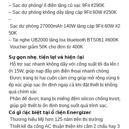
– Sạc dự phòng/ ổ điện tặng củ sạc 9Fit #290K
– Sạc dự phòng không dây tặng cáp 9Fit 60W #250K
–
Sạc dự phòng 27000mAh 140W tặng cáp 9Fit 60W #2
50K
– Tai nghe UB2000 tặng loa bluetooth BTS061 #600K
Voucher giảm 50K cho đơn từ 400K
𝗦𝘂̛̣ 𝗴𝗼̣𝗻 𝗻𝗵𝗲̣, 𝘁𝗶𝗲̣̂𝗻 𝗹𝗼̛̣𝗶 𝘃𝗮̀ 𝗵𝗶𝗲̣̂𝗻 đ𝗮̣𝗶
️ Hỗ trợ sạc nhanh không dây với công suất tối đa lên t
ới 15W, giúp nạp đầy pin điện thoại nhanh chóng
️ Được trang bị hai cuộn cảm ứng giúp mở rộng vùng ti
ếp xúc giúp sạc ổn định ngay cả khi đặt thiết bị không
quá chính xác
️ Phần đế được trang bị miếng đệm silicon chống trượt,
giúp giữ thiết bị ổn định trong suốt quá trình sạc.
𝗖𝗼́ 𝗴𝗶̀ đ𝗮̣̆𝗰 𝗯𝗶𝗲̣̂𝘁 𝘁𝗮̣𝗶 𝗼̂̉ đ𝗶𝗲̣̂𝗻 𝗘𝗻𝗲𝗿𝗴𝗶𝘇𝗲𝗿
️ Thương hiệu Mỹ hơn 125 năm trên thị trường
️ Thiết kế đa cổng AC thuận thiện khi cắm 2 chấu hay 3