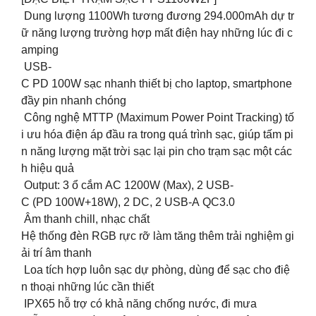
️ Dung lượng 1100Wh tương đương 294.000mAh dự tr
ữ năng lượng trường hợp mất điện hay những lúc đi c
amping
️ USB-
C PD 100W sạc nhanh thiết bị cho laptop, smartphone
đầy pin nhanh chóng
️ Công nghệ MTTP (Maximum Power Point Tracking) tố
i ưu hóa điện áp đầu ra trong quá trình sạc, giúp tấm pi
n năng lượng mặt trời sạc lại pin cho trạm sạc một các
h hiệu quả
️ Output: 3 ổ cắm AC 1200W (Max), 2 USB-
C (PD 100W+18W), 2 DC, 2 USB-A QC3.0
Âm thanh chill, nhạc chất
Hệ thống đèn RGB rực rỡ làm tăng thêm trải nghiệm gi
ải trí âm thanh
Loa tích hợp luôn sạc dự phòng, dùng để sạc cho điệ
n thoại những lúc cần thiết
IPX65 hỗ trợ có khả năng chống nước, đi mưa