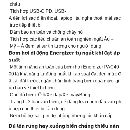
chấu
️ Tích hợp USB-C PD, USB-
A tiện lợi sạc điện thoại, laptop , tai nghe thoải mái sạc
trực tiếp thiết bị
️ Đảm bảo an toàn và chống cháy nổ
️ Tích hợp các tiêu chuẩn an toàn nghiêm ngặt Âu –
Mỹ – Á đem lại sự tin tưởng cho người dùng
𝗕𝗼̛𝗺 𝗵𝗼̛𝗶 𝗱𝗶 đ𝗼̣̂𝗻𝗴 𝗘𝗻𝗲𝗿𝗴𝗶𝘇𝗲𝗿 𝘁𝘂̛̣ 𝗻𝗴𝗮̆́𝘁 𝗸𝗵𝗶 đ𝗮̣𝘁 𝗮́𝗽
𝘀𝘂𝗮̂́𝘁
Một tính năng an toàn của bơm hơi Energizer PAC40
00 là khả năng tự động ngắt khi áp suất đạt đến mức đ
ã cài đặt trước, ngăn chặn tình trạng bơm quá mức, gi
úp bảo vệ thiết bị bơm.
️ Chế độ bơm: Ôtô/Xe đạp/Xe máy/Bóng…
️ Trang bị 3 loại van bơm, dễ dàng lựa chọn đầu van ph
ù hợp cho thiết bị cần dùng
️ Bơm hỗ trợ sạc pin dự phòng những lúc khẩn cấp
𝗗𝘂̀ 𝗹𝗲̂𝗻 𝗿𝘂̛̀𝗻𝗴 𝗵𝗮𝘆 𝘅𝘂𝗼̂́𝗻𝗴 𝗯𝗶𝗲̂̉𝗻 𝗰𝗵𝗮̆̉𝗻𝗴 𝘁𝗵𝗶𝗲̂́𝘂 𝗻𝗮̆𝗻