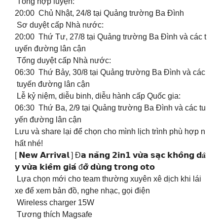
️ Tổng hợp luyện:
20:00 Chủ Nhật, 24/8 tại Quảng trường Ba Đình
️ Sơ duyệt cấp Nhà nước:
20:00 Thứ Tư, 27/8 tại Quảng trường Ba Đình và các t
uyến đường lân cận
️ Tổng duyệt cấp Nhà nước:
06:30 Thứ Bảy, 30/8 tại Quảng trường Ba Đình và các
tuyến đường lân cận
️ Lễ kỷ niệm, diễu binh, diễu hành cấp Quốc gia:
06:30 Thứ Ba, 2/9 tại Quảng trường Ba Đình và các tu
yến đường lân cận
Lưu và share lại để chọn cho mình lịch trình phù hợp n
hất nhé!
[ 𝗡𝗲𝘄 𝗔𝗿𝗿𝗶𝘃𝗮𝗹 ] Đ𝗮 𝗻𝗮̆𝗻𝗴 𝟮𝗶𝗻𝟭 𝘃𝘂̛̀𝗮 𝘀𝗮̣𝗰 𝗸𝗵𝗼̂𝗻𝗴 𝗱𝐚̂
𝘆 𝘃𝘂̛̀𝗮 𝗸𝗶𝗲̂𝗺 𝗴𝗶𝗮́ đ𝗼̛̃ 𝗱𝘂̀𝗻𝗴 𝘁𝗿𝗼𝗻𝗴 𝗼𝘁𝗼
Lựa chọn mới cho team thường xuyên xê dịch khi lái
xe để xem bản đồ, nghe nhạc, gọi điện
️ Wireless charger 15W
️ Tương thích Magsafe