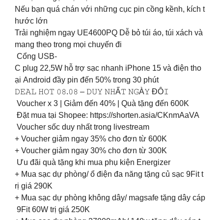
Nếu bạn quá chán với những cục pin cồng kềnh, kích t
hước lớn
Trải nghiệm ngay UE4600PQ Dễ bỏ túi áo, túi xách và
mang theo trong mọi chuyến đi
Cổng USB-
C plug 22,5W hỗ trợ sạc nhanh iPhone 15 và điện tho
ại Android đầy pin đến 50% trong 30 phút
𝙳𝙴𝙰𝙻 𝙷𝙾𝚃 𝟶𝟾.𝟶𝟾 – 𝙳𝚄𝚈 𝙽𝙷Ấ𝚃 𝙽𝙶À𝚈 ĐÔ𝙸
Voucher x 3 | Giảm đến 40% | Quà tặng đến 600K
Đặt mua tại Shopee: https://shorten.asia/CKnmAaVA
Voucher sốc duy nhất trong livestream
+ Voucher giảm ngay 35% cho đơn từ 600K
+ Voucher giảm ngay 30% cho đơn từ 300K
Ưu đãi quà tặng khi mua phụ kiện Energizer
+ Mua sạc dự phòng/ ổ điện đa năng tặng củ sạc 9Fit t
rị giá 290K
+ Mua sạc dự phòng không dây/ magsafe tặng dây cáp
9Fit 60W trị giá 250K