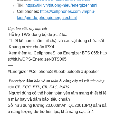
Tiki:
https://tiki.vn/thuong-hieu/energizer.html
Cellphones:
https://cellphones.com.vn/phu-
kien/pin-du-phong/energizer.html
𝐶𝑜̣𝑛 𝑙𝑜𝑎 𝑐𝑎̂́𝑡, 𝑠𝑎𝑦 𝑛𝑎̣𝑐 𝑐𝑎̂́𝑡
Hỗ trợ TWS đồng bộ được 2 loa
Thiết kế nam châm hít chặt và các vật dụng chứa sắt
Kháng nước chuẩn IPX4
Xem thêm tại CellphoneS loa Energizer BTS 065: http
s://bit.ly/CPS-Energizer-BTS065
—-
#Energizer #CellphoneS #Loabluetooth #Speaker
𝐸𝑛𝑒𝑟𝑔𝑖𝑧𝑒𝑟 đ𝑎̉𝑚 𝑏𝑎̉𝑜 𝑣𝑒̂̀ 𝑎𝑛 𝑡𝑜𝑎̀𝑛 & 𝑐𝑜̂́𝑛𝑔 𝑐𝑎́𝑦 𝑛𝑜̂̉ 𝑣𝑜̛́𝑖 𝑐𝑎́𝑐 𝑐𝑢̛́𝑛𝑔
𝑛𝑎̣̂𝑛 𝐶𝐸, 𝐹𝐶𝐶, 𝐸𝑇𝐿, 𝐶𝐵, 𝐸𝐴𝐶, 𝑅𝑜𝐻𝑆
Người dùng có thể hoàn toàn yên tâm mang thiết bị lê
n máy bay và đảm bảo tiêu chuẩn
Sở hữu dung lượng 20.000mAh, QE20013PQ đảm bả
o năng lượng dự trữ liên tục, khả năng sạc từ 4 –