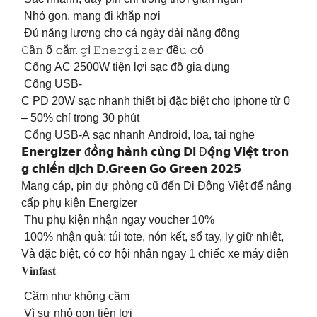
Nhỏ gọn, mang đi khắp nơi
Đủ năng lượng cho cả ngày dài năng động
𝙲ầ𝚗 ổ 𝚌ắ𝚖 𝚐ì 𝙴𝚗𝚎𝚛𝚐𝚒𝚣𝚎𝚛 đề𝚞 𝚌ó
️ Cổng AC 2500W tiện lợi sạc đồ gia dụng
️ Cổng USB-
C PD 20W sạc nhanh thiết bị đặc biệt cho iphone từ 0
– 50% chỉ trong 30 phút
️ Cổng USB-A sạc nhanh Android, loa, tai nghe
𝗘𝗻𝗲𝗿𝗴𝗶𝘇𝗲𝗿 đ𝗼̂̀𝗻𝗴 𝗵𝗮̀𝗻𝗵 𝗰𝘂̀𝗻𝗴 𝗗𝗶 Đ𝗼̣̂𝗻𝗴 𝗩𝗶𝗲̣̂𝘁 𝘁𝗿𝗼𝗻
𝗴 𝗰𝗵𝗶𝗲̂́𝗻 𝗱𝗶̣𝗰𝗵 𝗗.𝗚𝗿𝗲𝗲𝗻 𝗚𝗼 𝗚𝗿𝗲𝗲𝗻 𝟮𝟬𝟮𝟱
Mang cáp, pin dự phòng cũ đến Di Động Việt để nâng
cấp phụ kiện Energizer
️ Thu phụ kiện nhận ngay voucher 10%
️ 100% nhận quà: túi tote, nón kết, sổ tay, ly giữ nhiệt,
Và đặc biệt, có cơ hội nhận ngay 1 chiếc xe máy điện
𝐕𝐢𝐧𝐟𝐚𝐬𝐭
Cầm như không cầm
Vì sự nhỏ gọn tiện lợi