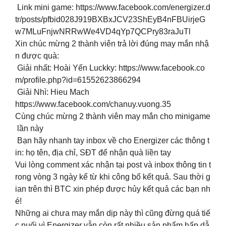
Link mini game: https://www.facebook.com/energizer.d
tr/posts/pfbid028J919BXBxJCV23ShEyB4nFBUirjeG
w7MLuFnjwNRRwWe4VD4qYp7QCPry83raJuTl
Xin chúc mừng 2 thành viên trả lời đúng may mắn nhậ
n được quà:
Giải nhất: Hoài Yến Luckky: https://www.facebook.co
m/profile.php?id=61552623866294
Giải Nhì: Hieu Mach
https://www.facebook.com/chanuy.vuong.35
Cùng chúc mừng 2 thành viên may mắn cho minigame
lần này
Bạn hãy nhanh tay inbox về cho Energizer các thông t
in: họ tên, địa chỉ, SĐT để nhận quà liền tay
Vui lòng comment xác nhận tại post và inbox thông tin t
rong vòng 3 ngày kể từ khi công bố kết quả. Sau thời g
ian trên thì BTC xin phép được hủy kết quả các bạn nh
é!
Những ai chưa may mắn dịp này thì cũng đừng quá tiế
c nuối vì Energizer vẫn còn rất nhiều sản phẩm hấp dẫ