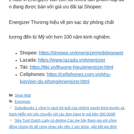
n đang được bán với giá ưu đãi tại Shopee:
Energizer Thương hiệu về pin sạc dự phòng chất
lượng đến từ Mỹ với hơn 100 năm kinh nghiệm.
Shopee:
https://shopee.vn/energizermobilepower
Lazada:
https://www.lazada.vn/energizer
Tiki:
https://tiki.vn/thuong-hieu/energizer.html
Cellphones:
https://cellphones.com.vn/phu-
kien/pin-du-phong/energizer.html
Categories
Shop Mall
Tags
Energizer
Dubutbooks 1 công ty sách trẻ tuổi của những người thích truyện và
tranh Miễn phí vận chuyển với các đơn hàng trị giá trên 300.000Đ
Sữa Tươi Dutch Lady có đường Các mẹ hãy tham gia với cộng
đồng chúng tôi để cùng nhau xây nền 1 sức khỏe, gắn kết gia đình