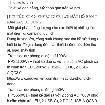
️ Thiết kế từ tính
️ Thiết kế gọn gàng, tuỳ chọn gắn trên xe hơi
[ 𝙽𝙶𝚄𝚈Ễ𝙽 𝙺𝙸𝙼 𝚇 𝙴𝙽𝙴𝚁𝙶𝙸𝚉𝙴𝚁 ] Ư𝚄 ĐÃ𝙸 𝙼Ở 𝙱Á𝙽 𝚃
𝚁Ạ𝙼 𝚂Ạ𝙲 𝙳𝙸 ĐỘ𝙽𝙶
Một giải pháp năng lượng cho các thiết bị những lúc
mất điện, đi camping, du lịch
Dung lượng lớn, công suất khủng sạc tha hồ sử dụng t
hiết bị từ đồ gia dụng đến các thiết bị điện tử, điện tho
ại, ipad, máy tính
️ Trạm sạc dự phòng di động 1100Wh –
PPS1100W2F thiết kế đầu ra với 3 ổ cắm AC phích cắ
m chân tròn EU 1200W, 2 USB-C, 2 DC, 2 USB-
A QC3.0
https://www.nguyenkim.com/tram-sac-du-phong-di-
dong…
️ Trạm sạc dự phòng di động 550Wh –
PPS550W1F thiết kế đầu ra với 2 cổng AC 700W phíc
h cắm chân tròn EU, 2 USB-C), 2 DC, 2 USB-A QC3.0