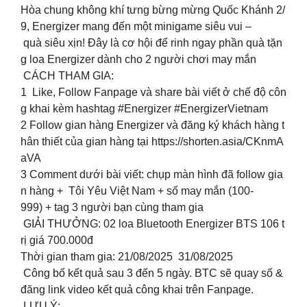
Hòa chung không khí tưng bừng mừng Quốc Khánh 2/
9, Energizer mang đến một minigame siêu vui –
quà siêu xịn! Đây là cơ hội để rinh ngay phần quà tặn
g loa Energizer dành cho 2 người chơi may mắn
CÁCH THAM GIA:
1️ Like, Follow Fanpage và share bài viết ở chế độ côn
g khai kèm hashtag #Energizer #EnergizerVietnam
2️ Follow gian hàng Energizer và đăng ký khách hàng t
hân thiết của gian hàng tại https://shorten.asia/CKnmA
aVA
3️ Comment dưới bài viết: chụp màn hình đã follow gia
n hàng + Tôi Yêu Việt Nam + số may mắn (100-
999) + tag 3 người bạn cùng tham gia
GIẢI THƯỞNG: 02 loa Bluetooth Energizer BTS 106 t
rị giá 700.000đ
Thời gian tham gia: 21/08/2025 31/08/2025
Công bố kết quả sau 3 đến 5 ngày. BTC sẽ quay số &
đăng link video kết quả công khai trên Fanpage.
LƯU Ý: