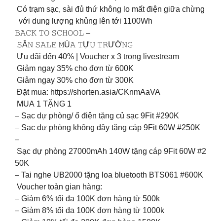
Có trạm sạc, sài đủ thứ không lo mất điện giữa chừng
với dung lượng khủng lên tới 1100Wh
𝙱𝙰𝙲𝙺 𝚃𝙾 𝚂𝙲𝙷𝙾𝙾𝙻 –
𝚂Ă𝙽 𝚂𝙰𝙻𝙴 𝙼Ù𝙰 𝚃Ự𝚄 𝚃𝚁ƯỜ𝙽𝙶
Ưu đãi đến 40% | Voucher x 3 trong livestream
️ Giảm ngay 35% cho đơn từ 600K
️ Giảm ngay 30% cho đơn từ 300K
Đặt mua: https://shorten.asia/CKnmAaVA
MUA 1 TẶNG 1
– Sạc dự phòng/ ổ điện tặng củ sạc 9Fit #290K
– Sạc dự phòng không dây tặng cáp 9Fit 60W #250K
–
Sạc dự phòng 27000mAh 140W tặng cáp 9Fit 60W #2
50K
– Tai nghe UB2000 tặng loa bluetooth BTS061 #600K
Voucher toàn gian hàng:
– Giảm 6% tối đa 100K đơn hàng từ 500k
– Giảm 8% tối đa 100K đơn hàng từ 1000k