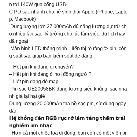
n tới 140W qua cổng USB-
C PD sạc nhanh cho hệ sinh thái Apple (iPhone, Lapto
p, Macbook)
️ Dung lượng lớn 27.000mAh đủ năng lượng dự trữ ch
o nhiều lần sạc, lý tưởng cho lúc làm việc, du lịch hay
dã ngoại
️ Màn hình LED thông minh Hiển thị rõ ràng % pin, côn
g suất sạc giúp bạn kiểm soát dễ dàng
– Hết pin khi đang di chuyển?
– Hết pin khi đang ở nơi đông người?
– Hết pin đang dò map
️ Pin sạc UE20058BK dung lượng siêu khủng, sạc nha
nh giá lại hạt giẻ
Dung lượng 20.000mAh tha hồ sạc pin, sử dụng ngày
dài
𝗛𝗲̣̂ 𝘁𝗵𝗼̂́𝗻𝗴 đ𝗲̀𝗻 𝗥𝗚𝗕 𝗿𝘂̛̣𝗰 𝗿𝗼̛̃ 𝗹𝗮̀𝗺 𝘁𝗮̆𝗻𝗴 𝘁𝗵𝗲̂𝗺 𝘁𝗿𝗮̉𝗶
𝗻𝗴𝗵𝗶𝗲̣̂𝗺 𝐚̂𝗺 𝗻𝗵𝗮̣𝗰
Hơn cả một chiếc loa di động, bạn còn có một viên pi