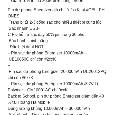
– Giảm 10% tối đa 200K đơn hàng 1500K
Pin dự phòng Energizer giá chỉ từ 2xxK tại #CELLPH
ONES
️ Trang bị từ 2-3 cổng sạc cho nhiều thiết bị cùng lúc
️ Sạc nhanh USB-
C PD hỗ trợ sạc đầy 50% pin trong 30 phút
️ Bảo hành chính hãng
Đặc biệt deal HOT
– Pin sạc dự phòng Energizer 10000mAh –
UE10050C chỉ còn #2xxK
–
Pin sạc dự phòng Energizer 20.000mAh UE20012PQ
chỉ còn #6xxK
– Pin sạc dự phòng Energizer 10000mAh /3.7V Li-
Polymer – QM10001AC chỉ 9xxK
Back to School, pin dự phòng Energizer giảm đến 40
% tại Hoàng Hà Mobile
Dung lượng khủng 10.000mAh – 30.000mAh
Sạc nhanh, đầy pin chỉ trong thời gian ngắn