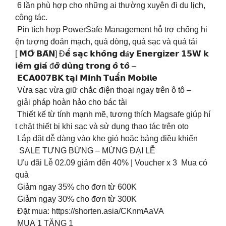
6 lần phù hợp cho những ai thường xuyên đi du lịch,
công tác.
Pin tích hợp PowerSafe Management hỗ trợ chống hi
ện tượng đoản mạch, quá dòng, quá sạc và quá tải
[ 𝗠𝗢̛̉ 𝗕𝗔́𝗡] Đ𝗲̂́ 𝘀𝗮̣𝗰 𝗸𝗵𝗼̂𝗻𝗴 𝗱𝐚̂𝘆 𝗘𝗻𝗲𝗿𝗴𝗶𝘇𝗲𝗿 𝟭𝟱𝗪 𝗸
𝗶𝗲̂𝗺 𝗴𝗶𝗮́ đ𝗼̛̃ 𝗱𝘂̀𝗻𝗴 𝘁𝗿𝗼𝗻𝗴 𝗼̂ 𝘁𝗼̂ –
𝗘𝗖𝗔𝟬𝟬𝟳𝗕𝗞 𝘁𝗮̣𝗶 𝗠𝗶𝗻𝗵 𝗧𝘂𝗮̂́𝗻 𝗠𝗼𝗯𝗶𝗹𝗲
Vừa sạc vừa giữ chắc điện thoại ngay trên ô tô –
giải pháp hoàn hảo cho bác tài
️ Thiết kế từ tính mạnh mẽ, tương thích Magsafe giúp hí
t chặt thiết bị khi sạc và sử dụng thao tác trên oto
️ Lắp đặt dễ dàng vào khe gió hoặc bảng điều khiển
SALE TƯNG BỪNG – MỪNG ĐẠI LỄ
Ưu đãi Lễ 02.09 giảm đến 40% | Voucher x 3 Mua có
quà
️ Giảm ngay 35% cho đơn từ 600K
️ Giảm ngay 30% cho đơn từ 300K
Đặt mua: https://shorten.asia/CKnmAaVA
MUA 1 TẶNG 1