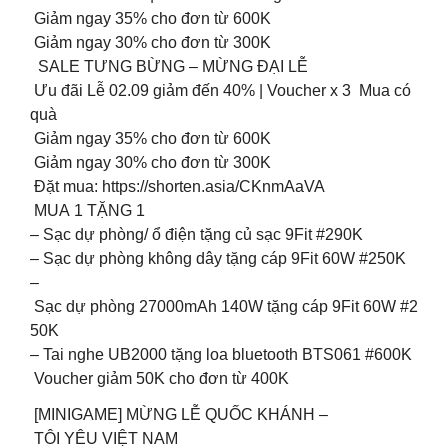
️ Giảm ngay 35% cho đơn từ 600K
️ Giảm ngay 30% cho đơn từ 300K
SALE TƯNG BỪNG – MỪNG ĐẠI LỄ
Ưu đãi Lễ 02.09 giảm đến 40% | Voucher x 3 Mua có
quà
️ Giảm ngay 35% cho đơn từ 600K
️ Giảm ngay 30% cho đơn từ 300K
Đặt mua: https://shorten.asia/CKnmAaVA
MUA 1 TẶNG 1
– Sạc dự phòng/ ổ điện tặng củ sạc 9Fit #290K
– Sạc dự phòng không dây tặng cáp 9Fit 60W #250K
–
Sạc dự phòng 27000mAh 140W tặng cáp 9Fit 60W #2
50K
– Tai nghe UB2000 tặng loa bluetooth BTS061 #600K
Voucher giảm 50K cho đơn từ 400K
[MINIGAME] MỪNG LỄ QUỐC KHÁNH –
TÔI YÊU VIỆT NAM