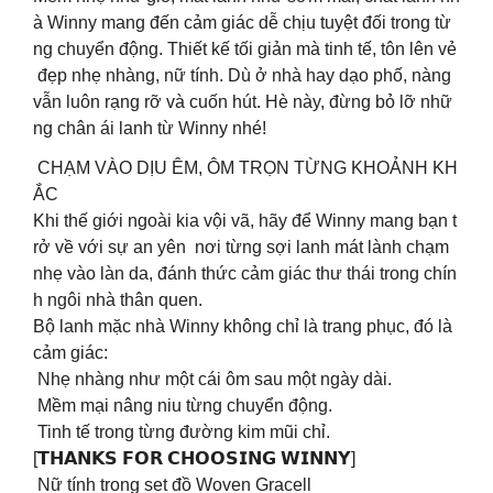
à Winny mang đến cảm giác dễ chịu tuyệt đối trong từ
ng chuyển động. Thiết kế tối giản mà tinh tế, tôn lên vẻ
đẹp nhẹ nhàng, nữ tính. Dù ở nhà hay dạo phố, nàng
vẫn luôn rạng rỡ và cuốn hút. Hè này, đừng bỏ lỡ nhữ
ng chân ái lanh từ Winny nhé!
CHẠM VÀO DỊU ÊM, ÔM TRỌN TỪNG KHOẢNH KH
ẮC
Khi thế giới ngoài kia vội vã, hãy để Winny mang bạn t
rở về với sự an yên nơi từng sợi lanh mát lành chạm
nhẹ vào làn da, đánh thức cảm giác thư thái trong chín
h ngôi nhà thân quen.
Bộ lanh mặc nhà Winny không chỉ là trang phục, đó là
cảm giác:
Nhẹ nhàng như một cái ôm sau một ngày dài.
Mềm mại nâng niu từng chuyển động.
Tinh tế trong từng đường kim mũi chỉ.
[𝗧𝗛𝗔𝗡𝗞𝗦 𝗙𝗢𝗥 𝗖𝗛𝗢𝗢𝗦𝗜𝗡𝗚 𝗪𝗜𝗡𝗡𝗬]
Nữ tính trong set đồ Woven Gracell