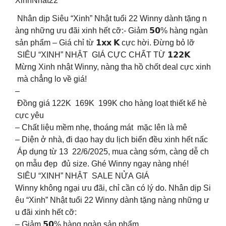
XinhNhat22
Nhân dịp Siêu “Xinh” Nhật tuổi 22 Winny dành tặng n
àng những ưu đãi xinh hết cỡ:- Giảm 𝟱𝟬% hàng ngàn
sản phẩm – Giá chỉ từ 𝟭𝘅𝘅 𝗞 cực hời. Đừng bỏ lỡ
SIÊU “XINH” NHẬT GIÁ CỰC CHẤT TỪ 𝟭𝟮𝟮𝗞
Mừng Xinh nhật Winny, nàng tha hồ chốt deal cực xinh
mà chẳng lo về giá!
–
Đồng giá 122K 169K 199K cho hàng loạt thiết kế hè
cực yêu
– Chất liệu mềm nhẹ, thoáng mát mặc lên là mê
– Diện ở nhà, đi dạo hay du lịch biển đều xinh hết nấc
Áp dụng từ 13 22/6/2025, mua càng sớm, càng dễ ch
ọn mẫu đẹp đủ size. Ghé Winny ngay nàng nhé!
SIÊU “XINH” NHẬT SALE NỬA GIÁ
Winny không ngại ưu đãi, chỉ cần có lý do. Nhân dịp Si
êu “Xinh” Nhật tuổi 22 Winny dành tặng nàng những ư
u đãi xinh hết cỡ:
– Giảm 𝟱𝟬% hàng ngàn sản phẩm