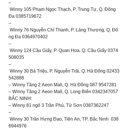
–
Winny 105 Phạm Ngọc Thạch, P. Trung Tự, Q. Đống
Đa 0385719672
–
Winny 76 Nguyễn Chí Thanh, P. Láng Thượng, Q. Đố
ng Đa 0364970402
–
Winny 124 Cầu Giấy, P. Quan Hoa, Q. Cầu Giấy 0374
508035
–
Winny 30 Bà Triệu, P. Nguyễn Trãi, Q. Hà Đông 02433
542888
– Winny Tầng 2 Aeon Mall, Q. Hà Đông 087 9547281
– Winny Tầng 2 Aeon Mall, Q. Long Biên 0342347057
BẮC NINH:
– Winny 81 ngõ 3 Trần Phú, Từ Sơn 0387362247
–
Winny 30 Trần Hưng Đạo, Tiền An, TP. Bắc Ninh 038
6944976