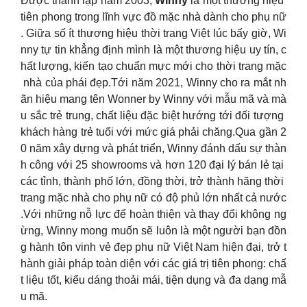
Được thành lập năm 2003,
Winny
là một thương hiệu
tiên phong trong lĩnh vực đồ mặc nhà dành cho phụ nữ
. Giữa số ít thương hiệu thời trang Việt lúc bấy giờ, Wi
nny tự tin khẳng định mình là một thương hiệu uy tín, c
hất lượng, kiến tạo chuẩn mực mới cho thời trang mặc
nhà của phái đẹp.Tới năm 2021, Winny cho ra mắt nh
ãn hiệu mang tên Wonner by Winny với mẫu mã và mà
u sắc trẻ trung, chất liệu đặc biệt hướng tới đối tượng
khách hàng trẻ tuổi với mức giá phải chăng.Qua gần 2
0 năm xây dựng và phát triển, Winny đánh dấu sự thàn
h công với 25 showrooms và hơn 120 đại lý bán lẻ tại
các tỉnh, thành phố lớn, đồng thời, trở thành hãng thời
trang mặc nhà cho phụ nữ có độ phủ lớn nhất cả nước
.Với những nỗ lực để hoàn thiện và thay đổi không ng
ừng, Winny mong muốn sẽ luôn là một người bạn đồn
g hành tôn vinh vẻ đẹp phụ nữ Việt Nam hiện đại, trở t
hành giải pháp toàn diện với các giá trị tiên phong: chấ
t liệu tốt, kiểu dáng thoải mái, tiện dụng và đa dạng mẫ
u mã.