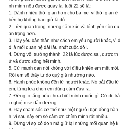
nh mình nếu được quay lại tuổi 22 sẽ là:
1. Dành nhiều thời gian hơn cho ba mẹ vì thời gian ở
bên họ không bao giờ là đủ.
2. Tiền quan trọng, nhưng cảm xúc và bình yên còn qu
an trọng hơn.
3. Hãy yêu bản thân như cách em yêu người khác, vì đ
ó là mối quan hệ dài lâu nhất cuộc đời.
4. Đừng vội trưởng thành 22 là lúc được sai, được th
ử và được sống hết mình.
5. Cứ mạnh dạn nói không với điều khiến em mệt mỏi.
Rồi em sẽ thấy tự do quý giá nhường nào.
6. Hạnh phúc không đến từ người khác. Nó bắt đầu từ
em, từng lựa chọn em dũng cảm đưa ra.
7. Đừng lo lắng nếu chưa biết mình muốn gì. Cứ đi, trả
i nghiệm sẽ dẫn đường.
8. Hãy chăm sóc cơ thể như một người bạn đồng hàn
h vì sau này em sẽ cảm ơn chính mình rất nhiều.
9. Đừng vì sợ cô đơn mà giữ lại những mối quan hệ k