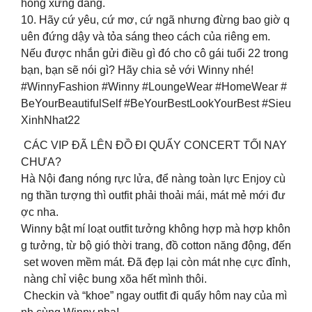
hông xứng đáng.
10. Hãy cứ yêu, cứ mơ, cứ ngã nhưng đừng bao giờ q
uên đứng dậy và tỏa sáng theo cách của riêng em.
Nếu được nhắn gửi điều gì đó cho cô gái tuổi 22 trong
bạn, bạn sẽ nói gì? Hãy chia sẻ với Winny nhé!
#WinnyFashion #Winny #LoungeWear #HomeWear #
BeYourBeautifulSelf #BeYourBestLookYourBest #Sieu
XinhNhat22
CÁC VIP ĐÃ LÊN ĐỒ ĐI QUẨY CONCERT TỐI NAY
CHƯA?
Hà Nội đang nóng rực lửa, để nàng toàn lực Enjoy cù
ng thần tượng thì outfit phải thoải mái, mát mẻ mới đư
ợc nha.
Winny bật mí loạt outfit tưởng không hợp mà hợp khôn
g tưởng, từ bộ gió thời trang, đồ cotton năng động, đến
set woven mềm mát. Đã đẹp lại còn mát nhẹ cực đỉnh,
nàng chỉ việc bung xõa hết mình thôi.
Checkin và “khoe” ngay outfit đi quẩy hôm nay của mì