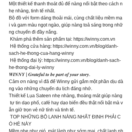
Một thiết kế thanh thoát đủ để nàng nổi bật theo cách n
hẹ nhàng, tinh tế nhất.
Bộ đồ với form dáng thoải mái, cùng chất liệu mềm mạ
i và gam màu ngọt ngào, giúp nàng toả sáng trong nhữ
ng chuyến đi đầy nắng.
️ Khám phá thêm sản phẩm tại: https://winny.com.vn
️ Hệ thống cửa hàng: https://winny.com.vn/blog/danh-
sach-he-thong-cua-hang-winny
️ Hệ thống đại lý: https://winny.com.vn/blog/danh-sach-
he-thong-dai-ly-winny
𝑾𝑰𝑵𝑵𝒀 | 𝑮𝒓𝒂𝒕𝒆𝒇𝒖𝒍 𝒕𝒐 𝒃𝒆 𝒑𝒂𝒓𝒕 𝒐𝒇 𝒚𝒐𝒖𝒓 𝒔𝒕𝒐𝒓𝒚.
Cảm ơn nàng vì đã để Winny gửi gắm một phần dịu dà
ng vào những chuyến du lịch đáng nhớ.
Thiết kế Lụa Sateen nhẹ nhàng, thoáng mát giúp nàng
tự tin dạo phố, café hay dạo biển đều thật nổi bật mà v
ẫn giữ trọn vẻ nữ tính và tinh tế.
TOP NHỮNG BỘ LANH NÀNG NHẤT ĐỊNH PHẢI C
Ó HÈ NÀY
Mềm nhẹ như gió, mát lành như sớm mai, chất lanh nh