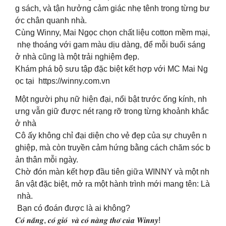
g sách, và tận hưởng cảm giác nhẹ tênh trong từng bư
ớc chân quanh nhà.
Cùng Winny, Mai Ngọc chọn chất liệu cotton mềm mại,
nhẹ thoáng với gam màu dịu dàng, để mỗi buổi sáng
ở nhà cũng là một trải nghiệm đẹp.
Khám phá bộ sưu tập đặc biệt kết hợp với MC Mai Ng
ọc tại ️ https://winny.com.vn
Một người phụ nữ hiện đại, nổi bật trước ống kính, nh
ưng vẫn giữ được nét rạng rỡ trong từng khoảnh khắc
ở nhà
Cô ấy không chỉ đại diện cho vẻ đẹp của sự chuyên n
ghiệp, mà còn truyền cảm hứng bằng cách chăm sóc b
ản thân mỗi ngày.
Chờ đón màn kết hợp đầu tiên giữa WINNY và một nh
ân vật đặc biệt, mở ra một hành trình mới mang tên: Là
nhà.
Bạn có đoán được là ai không?
️𝑪𝒐́ 𝒏𝒂̆́𝒏𝒈, 𝒄𝒐́ 𝒈𝒊𝒐́ 𝒗𝒂̀ 𝒄𝒐́ 𝒏𝒂̀𝒏𝒈 𝒕𝒉𝒐̛ 𝒄𝒖̉𝒂 𝑾𝒊𝒏𝒏𝒚!