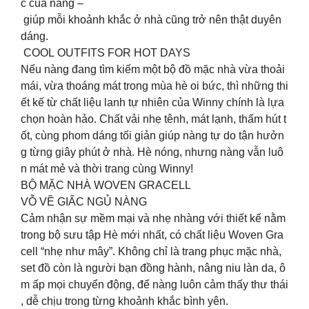
c của nàng –
giúp mỗi khoảnh khắc ở nhà cũng trở nên thật duyên
dáng.
️ COOL OUTFITS FOR HOT DAYS
Nếu nàng đang tìm kiếm một bộ đồ mặc nhà vừa thoải
mái, vừa thoáng mát trong mùa hè oi bức, thì những thi
ết kế từ chất liệu lanh tự nhiên của Winny chính là lựa
chọn hoàn hảo. Chất vải nhẹ tênh, mát lạnh, thấm hút t
ốt, cùng phom dáng tối giản giúp nàng tự do tận hưởn
g từng giây phút ở nhà. Hè nóng, nhưng nàng vẫn luô
n mát mẻ và thời trang cùng Winny!
BỘ MẶC NHÀ WOVEN GRACELL
VỖ VỀ GIẤC NGỦ NÀNG
Cảm nhận sự mềm mại và nhẹ nhàng với thiết kế nằm
trong bộ sưu tập Hè mới nhất, có chất liệu Woven Gra
cell “nhẹ như mây”. Không chỉ là trang phục mặc nhà,
set đồ còn là người bạn đồng hành, nâng niu làn da, ô
m ấp mọi chuyển động, để nàng luôn cảm thấy thư thái
, dễ chịu trong từng khoảnh khắc bình yên.