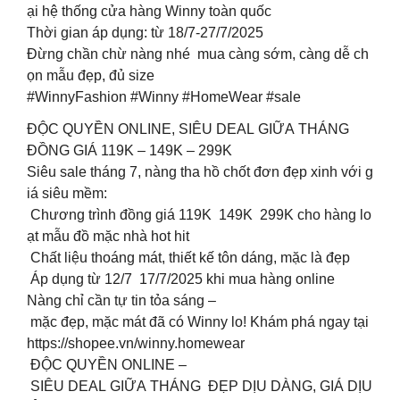
ại hệ thống cửa hàng Winny toàn quốc
Thời gian áp dụng: từ 18/7-27/7/2025
Đừng chần chừ nàng nhé mua càng sớm, càng dễ ch
ọn mẫu đẹp, đủ size
#WinnyFashion #Winny #HomeWear #sale
ĐỘC QUYỀN ONLINE, SIÊU DEAL GIỮA THÁNG
ĐỒNG GIÁ 119K – 149K – 299K
Siêu sale tháng 7, nàng tha hồ chốt đơn đẹp xinh với g
iá siêu mềm:
️ Chương trình đồng giá 119K 149K 299K cho hàng lo
ạt mẫu đồ mặc nhà hot hit
️ Chất liệu thoáng mát, thiết kế tôn dáng, mặc là đẹp
️ Áp dụng từ 12/7 17/7/2025 khi mua hàng online
Nàng chỉ cần tự tin tỏa sáng –
mặc đẹp, mặc mát đã có Winny lo! Khám phá ngay tại
https://shopee.vn/winny.homewear
ĐỘC QUYỀN ONLINE –
SIÊU DEAL GIỮA THÁNG ĐẸP DỊU DÀNG, GIÁ DỊU