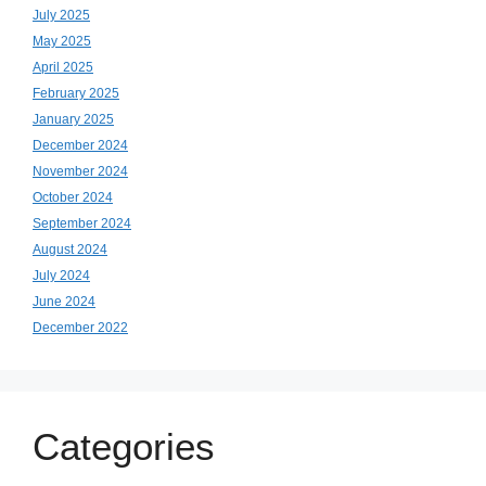
July 2025
May 2025
April 2025
February 2025
January 2025
December 2024
November 2024
October 2024
September 2024
August 2024
July 2024
June 2024
December 2022
Categories