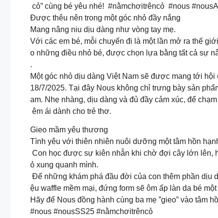
cỏ” cùng bé yêu nhé! #nằmchơitrêncỏ #nous #nou
Được thêu nên trong một góc nhỏ đầy nắng
Mang nâng niu dịu dàng như vòng tay mẹ.
Với các em bé, mỗi chuyến đi là một lần mở ra thế giớ
o những điều nhỏ bé, được chọn lựa bằng tất cả sự nân
.
Một góc nhỏ dịu dàng Việt Nam sẽ được mang tới hộ
18/7/2025. Tại đây Nous không chỉ trưng bày sản phẩm
am. Nhẹ nhàng, dịu dàng và đủ đầy cảm xúc, để chạm và
êm ái dành cho trẻ thơ.
Gieo mầm yêu thương
Tình yêu với thiên nhiên nuôi dưỡng một tâm hồn hạnh
Con học được sự kiên nhẫn khi chờ đợi cây lớn lên, 
ỏ xung quanh mình.
Để những khám phá đầu đời của con thêm phần dịu dàn
ệu waffle mềm mại, đứng form sẽ ôm ấp làn da bé một
Hãy để Nous đồng hành cùng ba mẹ ”gieo” vào tâm h
#nous #nousSS25 #nằmchơitrêncỏ