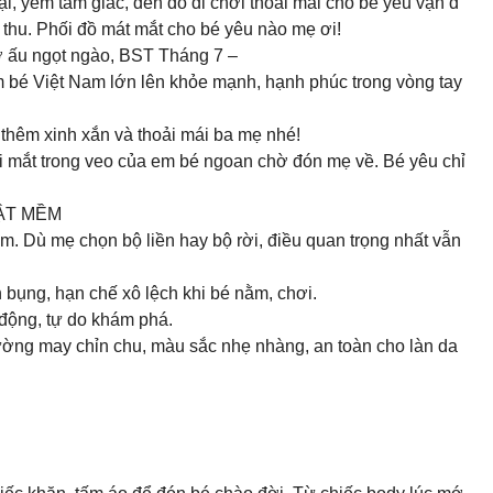
, yếm tam giác, đến đồ đi chơi thoải mái cho bé yêu vận đ
thu. Phối đồ mát mắt cho bé yêu nào mẹ ơi!
hơ ấu ngọt ngào, BST Tháng 7 –
m bé Việt Nam lớn lên khỏe mạnh, hạnh phúc trong vòng tay
thêm xinh xắn và thoải mái ba mẹ nhé!
đôi mắt trong veo của em bé ngoan chờ đón mẹ về. Bé yêu chỉ
T MỀM ️
. Dù mẹ chọn bộ liền hay bộ rời, điều quan trọng nhất vẫn
 bụng, hạn chế xô lệch khi bé nằm, chơi.
n động, tự do khám phá.
ường may chỉn chu, màu sắc nhẹ nhàng, an toàn cho làn da