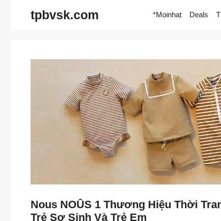
Skip
tpbvsk.com
*Moinhat
Deals
T
to
content
Nous NOÛS 1 Thương Hiệu Thời Tra
Trẻ Sơ Sinh Và Trẻ Em