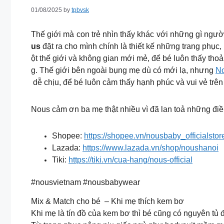
01/08/2025
by
tpbvsk
Thế giới mà con trẻ nhìn thấy khác với những gì ngườ
us
đặt ra cho mình chính là thiết kế những trang phục
ột thế giới và không gian mới mẻ, để bé luôn thấy thoả
g. Thế giới bên ngoài bụng mẹ dù có mới lạ, nhưng
N
dễ chịu, để bé luôn cảm thấy hạnh phúc và vui vẻ trên
Nous cảm ơn ba mẹ thật nhiều vì đã lan toả những điề
Shopee:
https://shopee.vn/nousbaby_officialstor
Lazada:
https://www.lazada.vn/shop/noushanoi
Tiki:
https://tiki.vn/cua-hang/nous-official
#nousvietnam #nousbabywear
Mix & Match cho bé – Khi mẹ thích kem bơ
Khi mẹ là tín đồ của kem bơ thì bé cũng có nguyên tủ