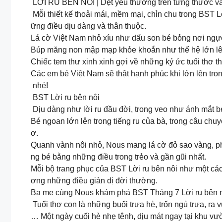
LỜI RU BÊN NÔI | Dệt yêu thương trên từng thước vả
Mỗi thiết kế thoải mái, mềm mại, chỉn chu trong BST 
ững điều dịu dàng và thân thuộc.
Lá cờ Việt Nam nhỏ xíu như dấu son bé bỏng nơi ngự
Búp măng non mập mạp khỏe khoắn như thế hệ lớn lê
Chiếc tem thư xinh xinh gợi về những ký ức tuổi thơ t
Các em bé Việt Nam sẽ thật hạnh phúc khi lớn lên tro
nhé!
️ BST Lời ru bên nôi
Dịu dàng như lời ru đầu đời, trong veo như ánh mắt 
Bé ngoan lớn lên trong tiếng ru của bà, trong câu chu
ơ.
Quanh vành nôi nhỏ, Nous mang lá cờ đỏ sao vàng, ph
ng bé bằng những điều trong trẻo và gần gũi nhất.
Mỗi bộ trang phục của BST Lời ru bên nôi như một cách 
ơng những điều giản dị đời thường.
Ba mẹ cùng Nous khám phá BST Tháng 7 Lời ru bên n
️ Tuổi thơ con là những buổi trưa hè, trốn ngủ trưa, ra
… Một ngày cuối hè nhẹ tênh, dịu mát ngay tại khu v