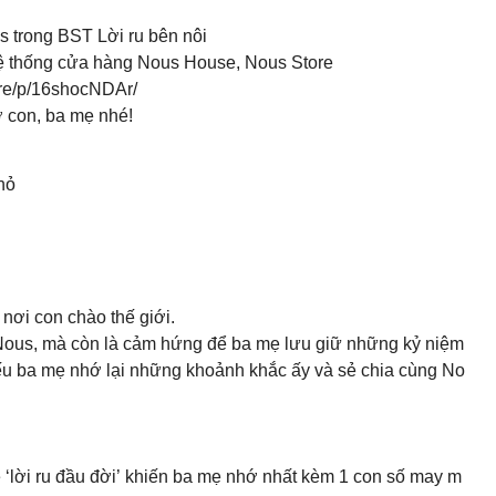
s trong BST Lời ru bên nôi
ệ thống cửa hàng Nous House, Nous Store
are/p/16shocNDAr/
ơ con, ba mẹ nhé!
hỏ
 nơi con chào thế giới.
a Nous, mà còn là cảm hứng để ba mẹ lưu giữ những kỷ niệm
 nếu ba mẹ nhớ lại những khoảnh khắc ấy và sẻ chia cùng No
 ‘lời ru đầu đời’ khiến ba mẹ nhớ nhất kèm 1 con số may m