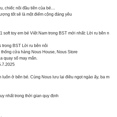
ru, chiếc nôi đầu tiên của bé…
ượng tốt sẽ là một điểm cộng đáng yêu
 1 soft toy em bé Việt Nam trong BST mới nhất: Lời ru bên n
s trong BST Lời ru bên nôi
ệ thống cửa hàng Nous House, Nous Store
ua quay số may mắn.
5.7.2025
n luôn ở bên bé. Cùng Nous lưu lại điều ngọt ngào ấy, ba m
y nhất trong thời gian quy định