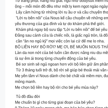
Từ trang phục nâng niu giấc ngủ như bodysuit mềm mại
ộng – mỗi món đồ đều như một ly kem ngọt ngào ngày 
️ Lấy cảm hứng từ những lời ru ầu ơ và câu chuyện t
”Lời ru bên nôi” của Nous kể câu chuyện về những e
yêu thương của gia đình và tự do khám phá thế giới.
Khám phá ngay bộ sưu tập “Lời ru bên nôi” để bé yêu 
Đằng sau cánh cửa là chiếc nôi, là giấc ngủ tròn, là 
cần “ăn no ngủ kỹ” mọi việc còn lại cứ để mẹ lo nha.
BỘ LIỀN HAY BỘ RỜI? MẸ ƠI, BÉ MUỐN NOUS THẬ
Làn da non nớt của bé luôn cần được nâng niu dịu mềm
là sự êm ái trong từng chuyển động của bé yêu.
️ Bé sơ sinh sẽ ngủ ngoan hơn với bộ liền giữ ấm phần
️ Từ 3 tháng tuổi trở đi, bộ rời sẽ giúp bé thoải mái vậ
Mẹ yên tâm vì Nous dành cho bé chất vải mềm mịn, đ
mỏng manh.
Mẹ chọn bộ liền hay bộ rời cho bé yêu mùa này?
Tủ đồ đầu đời
Mẹ chuẩn bị gì cho từng giai đoạn của bé yêu?