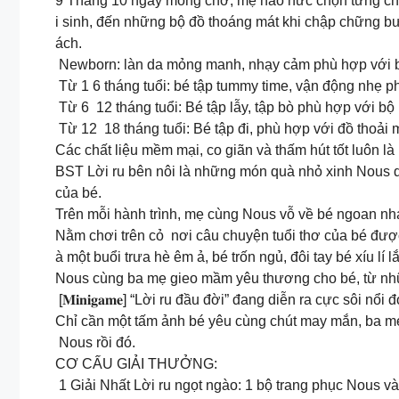
9 Tháng 10 ngày mong chờ, mẹ háo hức chọn từng chi
i sinh, đến những bộ đồ thoáng mát khi chập chững bư
ách.
️ Newborn: làn da mỏng manh, nhạy cảm phù hợp với bộ
️ Từ 1 6 tháng tuổi: bé tập tummy time, vận động nhẹ 
️ Từ 6 12 tháng tuổi: Bé tập lẫy, tập bò phù hợp với bộ 
️ Từ 12 18 tháng tuổi: Bé tập đi, phù hợp với đồ tho
Các chất liệu mềm mại, co giãn và thấm hút tốt luôn là 
BST Lời ru bên nôi là những món quà nhỏ xinh Nous d
của bé.
Trên mỗi hành trình, mẹ cùng Nous vỗ về bé ngoan nha
Nằm chơi trên cỏ nơi câu chuyện tuổi thơ của bé được
à một buổi trưa hè êm ả, bé trốn ngủ, đôi tay bé xíu l
Nous cùng ba mẹ gieo mầm yêu thương cho bé, từ nhữ
[𝐌𝐢𝐧𝐢𝐠𝐚𝐦𝐞] “Lời ru đầu đời” đang diễn ra cực sôi nổi
Chỉ cần một tấm ảnh bé yêu cùng chút may mắn, ba m
Nous rồi đó.
CƠ CẤU GIẢI THƯỞNG:
1 Giải Nhất Lời ru ngọt ngào: 1 bộ trang phục Nous và