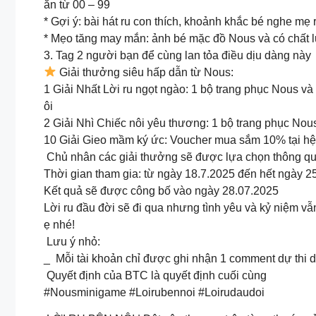
ắn từ 00 – 99
* Gợi ý: bài hát ru con thích, khoảnh khắc bé nghe mẹ 
* Mẹo tăng may mắn: ảnh bé mặc đồ Nous và có chất l
3. Tag 2 người bạn để cùng lan tỏa điều dịu dàng này
Giải thưởng siêu hấp dẫn từ Nous:
1 Giải Nhất Lời ru ngọt ngào: 1 bộ trang phục Nous và
ôi
2 Giải Nhì Chiếc nôi yêu thương: 1 bộ trang phục Nou
10 Giải Gieo mầm ký ức: Voucher mua sắm 10% tại h
Chủ nhân các giải thưởng sẽ được lựa chọn thông q
️Thời gian tham gia: từ ngày 18.7.2025 đến hết ngày 2
️Kết quả sẽ được công bố vào ngày 28.07.2025
Lời ru đầu đời sẽ đi qua nhưng tình yêu và kỷ niệm vẫ
ẹ nhé!
Lưu ý nhỏ:
_ Mỗi tài khoản chỉ được ghi nhận 1 comment dự thi du
Quyết định của BTC là quyết định cuối cùng
#Nousminigame #Loirubennoi #Loirudaudoi