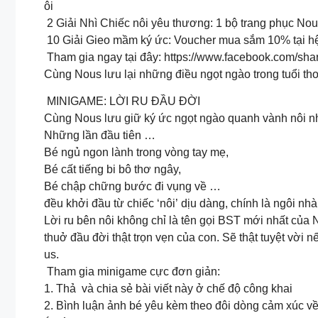
ôi
2 Giải Nhì Chiếc nôi yêu thương: 1 bộ trang phục Nou
10 Giải Gieo mầm ký ức: Voucher mua sắm 10% tại h
Tham gia ngay tại đây: https://www.facebook.com/sh
Cùng Nous lưu lại những điều ngọt ngào trong tuổi th
MINIGAME: LỜI RU ĐẦU ĐỜI
Cùng Nous lưu giữ ký ức ngọt ngào quanh vành nôi n
Những lần đầu tiên …
Bé ngủ ngon lành trong vòng tay mẹ,
Bé cất tiếng bi bô thơ ngây,
Bé chập chững bước đi vụng về …
đều khởi đầu từ chiếc ‘nôi’ dịu dàng, chính là ngôi nhà
Lời ru bên nôi không chỉ là tên gọi BST mới nhất củ
thuở đầu đời thật trọn vẹn của con. Sẽ thật tuyệt vời
us.
Tham gia minigame cực đơn giản:
1. Thả ️ và chia sẻ bài viết này ở chế độ công khai
2. Bình luận ảnh bé yêu kèm theo đôi dòng cảm xúc về