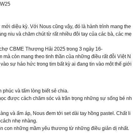
sAW25
i mới diệu kỳ. Với Nous cũng vậy, đó là hành trình mang the
g niu và chăm chút từ rất nhiều đôi tay của các bà, các mẹ
i chợ CBME Thượng Hải 2025 trong 3 ngày 16-
 mà còn mang theo tinh thần của những điều rất đỗi Việt N
o sự háo hức trong tim bất kỳ ai đang tin vào một thế giới
 phúc và tấm lòng biết sẻ chia.
học được cách chăm sóc và trân trọng những sự sống bé nh
g và ấm áp, Nous đem tới set dài tay hồng pastel. Chất li
 cách nhẹ nhàng.
ồn con những mầm yêu thương từ những điều giản dị nhất.