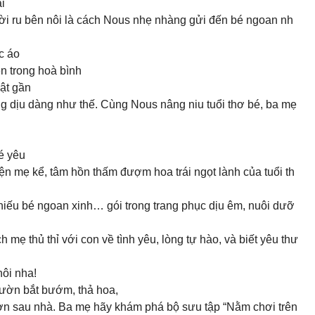
i
Lời ru bên nôi là cách Nous nhẹ nhàng gửi đến bé ngoan nh
c áo
n trong hoà bình
hật gần
ng dịu dàng như thế. Cùng Nous nâng niu tuổi thơ bé, ba mẹ
bé yêu
yện mẹ kể, tâm hồn thấm đượm hoa trái ngọt lành của tuổi th
iếu bé ngoan xinh… gói trong trang phục dịu êm, nuôi dưỡ
mẹ thủ thỉ với con về tình yêu, lòng tự hào, và biết yêu thư
ôi nha!
 vườn bắt bướm, thả hoa,
ườn sau nhà. Ba mẹ hãy khám phá bộ sưu tập “Nằm chơi trên