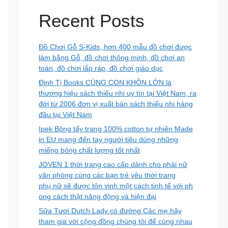
Recent Posts
Đồ Chơi Gỗ S-Kids, hơn 400 mẫu đồ chơi được
làm bằng Gỗ, đồ chơi thông minh, đồ chơi an
toàn, đồ chơi lắp ráp, đồ chơi giáo dục
Đinh Tị Books CÙNG CON KHÔN LỚN là
thương hiệu sách thiếu nhi uy tín tại Việt Nam, ra
đời từ 2006 đơn vị xuất bản sách thiếu nhi hàng
đầu tại Việt Nam
Ipek Bông tẩy trang 100% cotton tự nhiên Made
in EU mang đến tay người tiêu dùng những
miếng bông chất lượng tốt nhất
JOVEN 1 thời trang cao cấp dành cho phái nữ
văn phòng cùng các bạn trẻ yêu thời trang
phụ nữ sẽ được tôn vinh một cách tinh tế với ph
ong cách thật năng động và hiện đại
Sữa Tươi Dutch Lady có đường Các mẹ hãy
tham gia với cộng đồng chúng tôi để cùng nhau