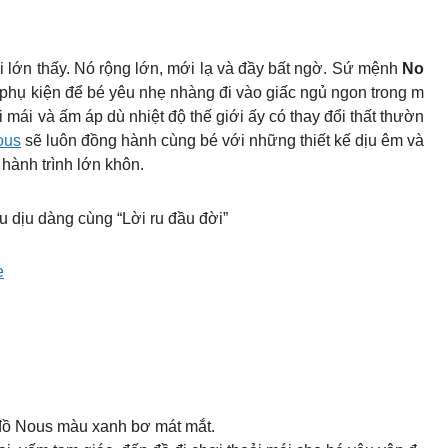
i lớn thấy. Nó rộng lớn, mới lạ và đầy bất ngờ. Sứ mệnh
No
, phụ kiện để bé yêu nhẹ nhàng đi vào giấc ngủ ngon trong m
i mái và ấm áp dù nhiệt độ thế giới ấy có thay đổi thất thườn
ous
sẽ luôn đồng hành cùng bé với những thiết kế dịu êm và
 hành trình lớn khôn.
u dịu dàng cùng “Lời ru đầu đời”
e
 đồ Nous màu xanh bơ mát mắt.