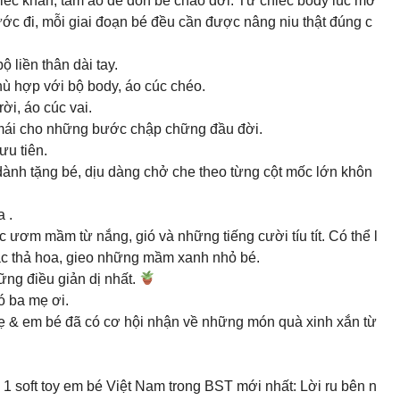
ếc khăn, tấm áo để đón bé chào đời. Từ chiếc body lúc mớ
ớc đi, mỗi giai đoạn bé đều cần được nâng niu thật đúng c
 liền thân dài tay.
phù hợp với bộ body, áo cúc chéo.
rời, áo cúc vai.
ải mái cho những bước chập chững đầu đời.
ưu tiên.
ành tặng bé, dịu dàng chở che theo từng cột mốc lớn khôn
 .
 ươm mầm từ nắng, gió và những tiếng cười tíu tít. Có thể l
í lắc thả hoa, gieo những mầm xanh nhỏ bé.
ng điều giản dị nhất.
 đó ba mẹ ơi.
ẹ & em bé đã có cơ hội nhận về những món quà xinh xắn từ
 1 soft toy em bé Việt Nam trong BST mới nhất: Lời ru bên n