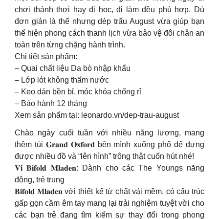
chơi thảnh thơi hay đi học, đi làm đều phù hợp. Dù
đơn giản là thế nhưng dép trấu August vừa giúp bạn
thể hiện phong cách thanh lịch vừa bảo vệ đôi chân an
toàn trên từng chặng hành trình.
Chi tiết sản phẩm:
– Quai chất liệu Da bò nhập khẩu
– Lớp lót không thấm nước
– Keo dán bền bỉ, móc khóa chống rỉ
– Bảo hành 12 tháng
Xem sản phẩm tại: leonardo.vn/dep-trau-august
Chào ngày cuối tuần với nhiều năng lượng, mang
thêm túi 𝐆𝐫𝐚𝐧𝐝 𝐎𝐱𝐟𝐨𝐫𝐝 bên mình xuống phố để đựng
được nhiều đồ và “lên hình” trông thật cuốn hút nhé!
𝐕𝐢́ 𝐁𝐢𝐟𝐨𝐥𝐝 𝐌𝐥𝐚𝐝𝐞𝐧: Dành cho các The Youngs năng
động, trẻ trung
𝐁𝐢𝐟𝐨𝐥𝐝 𝐌𝐥𝐚𝐝𝐞𝐧 với thiết kế từ chất vải mềm, có cấu trúc
gấp gọn cầm êm tay mang lại trải nghiệm tuyệt vời cho
các bạn trẻ đang tìm kiếm sự thay đổi trong phong