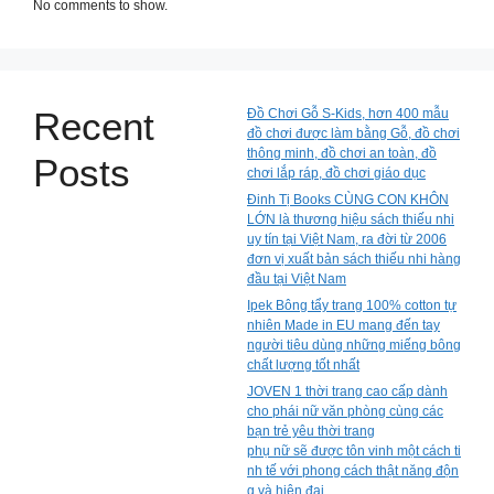
No comments to show.
Recent
Đồ Chơi Gỗ S-Kids, hơn 400 mẫu
đồ chơi được làm bằng Gỗ, đồ chơi
thông minh, đồ chơi an toàn, đồ
Posts
chơi lắp ráp, đồ chơi giáo dục
Đinh Tị Books CÙNG CON KHÔN
LỚN là thương hiệu sách thiếu nhi
uy tín tại Việt Nam, ra đời từ 2006
đơn vị xuất bản sách thiếu nhi hàng
đầu tại Việt Nam
Ipek Bông tẩy trang 100% cotton tự
nhiên Made in EU mang đến tay
người tiêu dùng những miếng bông
chất lượng tốt nhất
JOVEN 1 thời trang cao cấp dành
cho phái nữ văn phòng cùng các
bạn trẻ yêu thời trang
phụ nữ sẽ được tôn vinh một cách ti
nh tế với phong cách thật năng độn
g và hiện đại