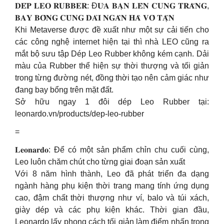
𝐃𝐄́𝐏 𝐋𝐄𝐎 𝐑𝐔𝐁𝐁𝐄𝐑: Đ𝐔̛𝐀 𝐁𝐀̣𝐍 𝐋𝐄̂𝐍 𝐂𝐔𝐍𝐆 𝐓𝐑𝐀̆𝐍𝐆,
𝐁𝐀𝐘 𝐁𝐎̂̉𝐍𝐆 𝐂𝐔̀𝐍𝐆 𝐃𝐀̉𝐈 𝐍𝐆𝐀̂𝐍 𝐇𝐀̀ 𝐕𝐎̂ 𝐓𝐀̣̂𝐍
Khi Metaverse được đề xuất như một sự cải tiến cho
các công nghệ internet hiện tại thì nhà LEO cũng ra
mắt bộ sưu tập Dép Leo Rubber không kém cạnh. Dải
màu của Rubber thể hiện sự thời thượng và tối giản
trong từng đường nét, đồng thời tạo nên cảm giác như
đang bay bổng trên mặt đất.
Sở hữu ngay 1 đôi dép Leo Rubber tại:
leonardo.vn/products/dep-leo-rubber
=
𝐋𝐞𝐨𝐧𝐚𝐫𝐝𝐨: Để có một sản phẩm chỉn chu cuối cùng,
Leo luôn chăm chút cho từng giai đoạn sản xuất
Với 8 năm hình thành, Leo đã phát triển đa dạng
ngành hàng phụ kiện thời trang mang tính ứng dụng
cao, đậm chất thời thượng như ví, balo và túi xách,
giày dép và các phụ kiện khác. Thời gian đầu,
Leonardo lấy phong cách tối giản làm điểm nhấn trong