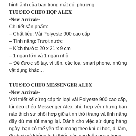
hình ảnh của bạn trong mắt đối phương.
𝐓𝐔́𝐈 Đ𝐄𝐎 𝐂𝐇𝐄́𝐎 𝐇𝐎̣̂𝐏 𝐀𝐋𝐄𝐗
-𝐍𝐞𝐰 𝐀𝐫𝐫𝐢𝐯𝐚𝐥𝐬-
Chi tiết sản phẩm:
– Chất liệu: Vải Polyeste 900 cao cấp
– Tính năng: Trượt nước
– Kích thước: 20 x 21 x 9 cm
– 1 ngăn lớn và 1 ngăn nhỏ
– Để được sổ tay, ví tiền, các loại smart phone, những
vật dụng khác…
———
𝐓𝐔́𝐈 Đ𝐄𝐎 𝐂𝐇𝐄́𝐎 𝐌𝐄𝐒𝐒𝐄𝐍𝐆𝐄𝐑 𝐀𝐋𝐄𝐗
-𝐍𝐞𝐰 𝐀𝐫𝐫𝐢𝐯𝐚𝐥𝐬-
Với thiết kế cứng cáp từ loại vải Polyeste 900 cao cấp,
túi đeo chéo Messenger Alex phù hợp với những bạn
nào thích sự phối hợp giữa tính thời trang và tính năng
đầy đủ mà túi mang lại. Dành cho việc sử dụng hàng
ngày, bạn có thể yên tâm mang theo khi đi học, đi làm,
đi chơi mà không lo bị thiếu các phụ kiện quan trọng.