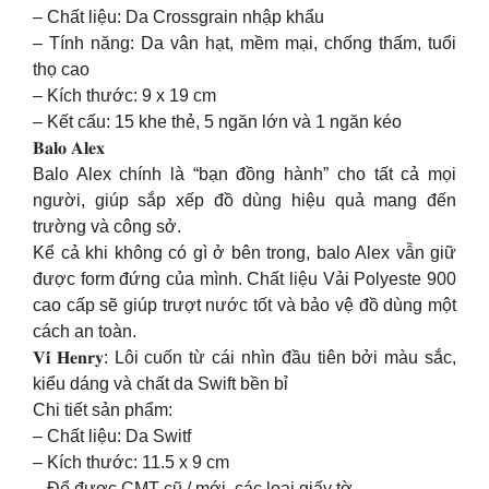
– Chất liệu: Da Crossgrain nhập khẩu
– Tính năng: Da vân hạt, mềm mại, chống thấm, tuổi
thọ cao
– Kích thước: 9 x 19 cm
– Kết cấu: 15 khe thẻ, 5 ngăn lớn và 1 ngăn kéo
𝐁𝐚𝐥𝐨 𝐀𝐥𝐞𝐱
Balo Alex chính là “bạn đồng hành” cho tất cả mọi
người, giúp sắp xếp đồ dùng hiệu quả mang đến
trường và công sở.
Kể cả khi không có gì ở bên trong, balo Alex vẫn giữ
được form đứng của mình. Chất liệu Vải Polyeste 900
cao cấp sẽ giúp trượt nước tốt và bảo vệ đồ dùng một
cách an toàn.
𝐕𝐢́ 𝐇𝐞𝐧𝐫𝐲: Lôi cuốn từ cái nhìn đầu tiên bởi màu sắc,
kiểu dáng và chất da Swift bền bỉ
Chi tiết sản phẩm:
– Chất liệu: Da Switf
– Kích thước: 11.5 x 9 cm
– Để được CMT cũ / mới, các loại giấy tờ