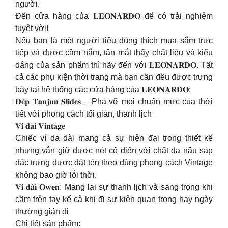
người.
Đến cửa hàng của 𝐋𝐄𝐎𝐍𝐀𝐑𝐃𝐎 để có trải nghiệm
tuyệt vời!
Nếu bạn là một người tiêu dùng thích mua sắm trực
tiếp và được cầm nắm, tận mắt thấy chất liệu và kiểu
dáng của sản phẩm thì hãy đến với 𝐋𝐄𝐎𝐍𝐀𝐑𝐃𝐎. Tất
cả các phụ kiện thời trang mà bạn cần đều được trưng
bày tại hệ thống các cửa hàng của 𝐋𝐄𝐎𝐍𝐀𝐑𝐃𝐎:
𝐃𝐞́𝐩 𝐓𝐚𝐧𝐣𝐮𝐧 𝐒𝐥𝐢𝐝𝐞𝐬 – Phá vỡ mọi chuẩn mực của thời
tiết với phong cách tối giản, thanh lịch
𝐕𝐢́ 𝐝𝐚̀𝐢 𝐕𝐢𝐧𝐭𝐚𝐠𝐞
Chiếc ví da dài mang cả sự hiện đại trong thiết kế
nhưng vẫn giữ được nét cổ điển với chất da nâu sáp
đặc trưng được đặt tên theo đúng phong cách Vintage
không bao giờ lỗi thời.
𝐕𝐢́ 𝐝𝐚̀𝐢 𝐎𝐰𝐞𝐧: Mang lại sự thanh lịch và sang trọng khi
cầm trên tay kể cả khi đi sự kiện quan trọng hay ngày
thường giản dị
Chi tiết sản phẩm: