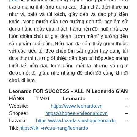
trang mang tính ứng dụng cao, đậm chất thời thượng
như ví, balo và túi xách, giày dép và các phụ kiện
khác. Mong muốn của Leo hướng đến trải nghiệm sử
dụng hàng ngày của khách hàng nên đội ngũ nhà Leo
luôn chăm chút từ giai đoạn “ươm mầm” ý tưởng đến
sản phẩm cuối cùng.Nếu bạn đã cảm thấy quen thuộc
với các kiểu túi đeo chéo ôm sát người hay dạng túi
đưa thư thì 𝐋𝐄𝐎 giới thiệu đến bạn túi hộp Alex mang
thiết kế hiện đại, form dáng mới lạ nhưng vẫn giữ
được nét tối giản, nhẹ nhàng để phối đồ cùng khi đi
chơi, đi làm.
Leonardo FOR SUCCESS – ALL IN Leonardo
GIAN
HÀNG TMĐT Leonardo :
–
Website:
https://www.leonardo.vn
–
Shopee:
https://shopee.vn/leonardovn
–
Lazada:
https://www.lazada.vn/shop/leonardo
–
Tiki:
https://tiki.vn/cua-hang/leonardo