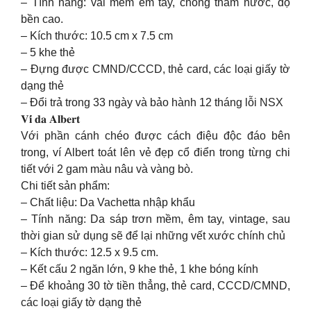
– Tính năng: vải mềm êm tay, chống thấm nước, độ
bền cao.
– Kích thước: 10.5 cm x 7.5 cm
– 5 khe thẻ
– Đựng được CMND/CCCD, thẻ card, các loại giấy tờ
dạng thẻ
– Đổi trả trong 33 ngày và bảo hành 12 tháng lỗi NSX
𝐕𝐢́ 𝐝𝐚 𝐀𝐥𝐛𝐞𝐫𝐭
Với phần cánh chéo được cách điệu độc đáo bên
trong, ví Albert toát lên vẻ đẹp cổ điển trong từng chi
tiết với 2 gam màu nâu và vàng bò.
Chi tiết sản phẩm:
– Chất liệu: Da Vachetta nhập khẩu
– Tính năng: Da sáp trơn mềm, êm tay, vintage, sau
thời gian sử dụng sẽ để lại những vết xước chính chủ
– Kích thước: 12.5 x 9.5 cm.
– Kết cấu 2 ngăn lớn, 9 khe thẻ, 1 khe bóng kính
– Để khoảng 30 tờ tiền thẳng, thẻ card, CCCD/CMND,
các loại giấy tờ dạng thẻ