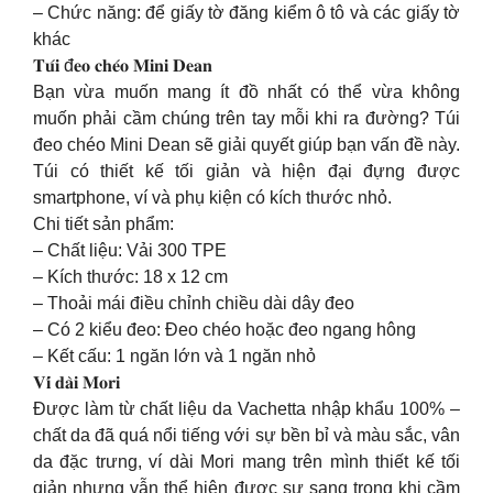
– Chức năng: để giấy tờ đăng kiểm ô tô và các giấy tờ
khác
𝐓𝐮́𝐢 đ𝐞𝐨 𝐜𝐡𝐞́𝐨 𝐌𝐢𝐧𝐢 𝐃𝐞𝐚𝐧
Bạn vừa muốn mang ít đồ nhất có thể vừa không
muốn phải cầm chúng trên tay mỗi khi ra đường? Túi
đeo chéo Mini Dean sẽ giải quyết giúp bạn vấn đề này.
Túi có thiết kế tối giản và hiện đại đựng được
smartphone, ví và phụ kiện có kích thước nhỏ.
Chi tiết sản phẩm:
– Chất liệu: Vải 300 TPE
– Kích thước: 18 x 12 cm
– Thoải mái điều chỉnh chiều dài dây đeo
– Có 2 kiểu đeo: Đeo chéo hoặc đeo ngang hông
– Kết cấu: 1 ngăn lớn và 1 ngăn nhỏ
𝐕𝐢́ 𝐝𝐚̀𝐢 𝐌𝐨𝐫𝐢
Được làm từ chất liệu da Vachetta nhập khẩu 100% –
chất da đã quá nổi tiếng với sự bền bỉ và màu sắc, vân
da đặc trưng, ví dài Mori mang trên mình thiết kế tối
giản nhưng vẫn thể hiện được sự sang trọng khi cầm