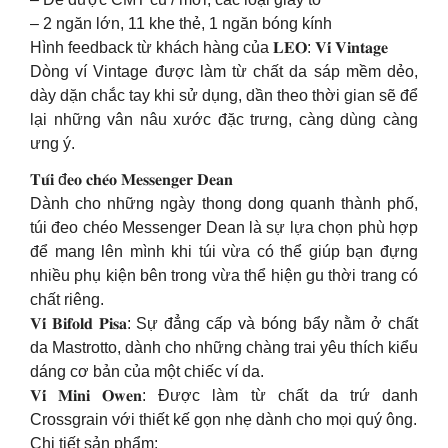
– 2 ngăn lớn, 11 khe thẻ, 1 ngăn bóng kính
Hình feedback từ khách hàng của 𝐋𝐄𝐎: 𝐕𝐢́ 𝐕𝐢𝐧𝐭𝐚𝐠𝐞
Dòng ví Vintage được làm từ chất da sáp mềm dẻo,
dày dặn chắc tay khi sử dụng, dần theo thời gian sẽ để
lại những vân nâu xước đặc trưng, càng dùng càng
ưng ý.
𝐓𝐮́𝐢 đ𝐞𝐨 𝐜𝐡𝐞́𝐨 𝐌𝐞𝐬𝐬𝐞𝐧𝐠𝐞𝐫 𝐃𝐞𝐚𝐧
Dành cho những ngày thong dong quanh thành phố,
túi đeo chéo Messenger Dean là sự lựa chọn phù hợp
để mang lên mình khi túi vừa có thể giúp bạn đựng
nhiều phụ kiện bên trong vừa thể hiện gu thời trang có
chất riêng.
𝐕𝐢́ 𝐁𝐢𝐟𝐨𝐥𝐝 𝐏𝐢𝐬𝐚: Sự đẳng cấp và bóng bẩy nằm ở chất
da Mastrotto, dành cho những chàng trai yêu thích kiểu
dáng cơ bản của một chiếc ví da.
𝐕𝐢́ 𝐌𝐢𝐧𝐢 𝐎𝐰𝐞𝐧: Được làm từ chất da trứ danh
Crossgrain với thiết kế gọn nhẹ dành cho mọi quý ông.
Chi tiết sản phẩm: