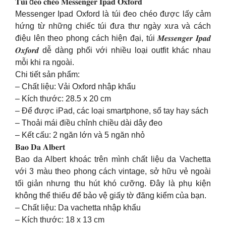
𝐓𝐮́𝐢 đ𝐞𝐨 𝐜𝐡𝐞́𝐨 𝐌𝐞𝐬𝐬𝐞𝐧𝐠𝐞𝐫 𝐈𝐩𝐚𝐝 𝐎𝐱𝐟𝐨𝐫𝐝
Messenger Ipad Oxford là túi đeo chéo được lấy cảm
hứng từ những chiếc túi đưa thư ngày xưa và cách
điệu lên theo phong cách hiện đại, túi 𝑴𝒆𝒔𝒔𝒆𝒏𝒈𝒆𝒓 𝑰𝒑𝒂𝒅
𝑶𝒙𝒇𝒐𝒓𝒅 dễ dàng phối với nhiều loại outfit khác nhau
mỗi khi ra ngoài.
Chi tiết sản phẩm:
– Chất liệu: Vải Oxford nhập khẩu
– Kích thước: 28.5 x 20 cm
– Để được iPad, các loại smartphone, sổ tay hay sách
– Thoải mái điều chỉnh chiều dài dây đeo
– Kết cấu: 2 ngăn lớn và 5 ngăn nhỏ
𝐁𝐚𝐨 𝐃𝐚 𝐀𝐥𝐛𝐞𝐫𝐭
Bao da Albert khoác trên mình chất liệu da Vachetta
với 3 màu theo phong cách vintage, sở hữu vẻ ngoài
tối giản nhưng thu hút khó cưỡng. Đây là phụ kiện
không thể thiếu để bảo vệ giấy tờ đăng kiểm của bạn.
– Chất liệu: Da vachetta nhập khẩu
– Kích thước: 18 x 13 cm