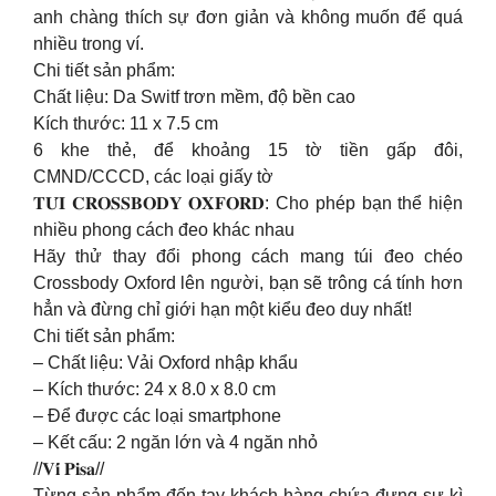
anh chàng thích sự đơn giản và không muốn để quá
nhiều trong ví.
Chi tiết sản phẩm:
Chất liệu: Da Switf trơn mềm, độ bền cao
Kích thước: 11 x 7.5 cm
6 khe thẻ, để khoảng 15 tờ tiền gấp đôi,
CMND/CCCD, các loại giấy tờ
𝐓𝐔́𝐈 𝐂𝐑𝐎𝐒𝐒𝐁𝐎𝐃𝐘 𝐎𝐗𝐅𝐎𝐑𝐃: Cho phép bạn thể hiện
nhiều phong cách đeo khác nhau
Hãy thử thay đổi phong cách mang túi đeo chéo
Crossbody Oxford lên người, bạn sẽ trông cá tính hơn
hẳn và đừng chỉ giới hạn một kiểu đeo duy nhất!
Chi tiết sản phẩm:
– Chất liệu: Vải Oxford nhập khẩu
– Kích thước: 24 x 8.0 x 8.0 cm
– Để được các loại smartphone
– Kết cấu: 2 ngăn lớn và 4 ngăn nhỏ
//𝐕𝐢́ 𝐏𝐢𝐬𝐚//
Từng sản phẩm đến tay khách hàng chứa đựng sự kì