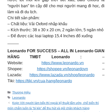
“người bạn” tin cậy để cho mọi người mang đi học, đi
làm và đi du lịch.
Chi tiết sản phẩm:
– Chất liệu: Vải Oxford nhập khẩu
– Kích thước: 38 x 30 x 20 cm, 2 ngăn lớn, 5 ngăn nhỏ
– Để được các loại laptop 15.4 Inches đổ xuống
_____
Leonardo FOR SUCCESS – ALL IN Leonardo
GIAN
HÀNG TMĐT Leonardo :
–
Website:
https://www.leonardo.vn
–
Shopee:
https://shopee.vn/leonardovn
–
Lazada:
https://www.lazada.vn/shop/leonardo
–
Tiki:
https://tiki.vn/cua-hang/leonardo
Categories
Thương Hiệu
Tags
Leonardo
Kojin Với người làm bếp thì ngoài kỹ thuật tẩm ướp, chế biến thì
món chấm luôn là “bí kíp” để thu hút và giữ chân khách hàng