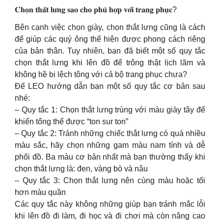
𝐂𝐡𝐨̣𝐧 𝐭𝐡𝐚̆́𝐭 𝐥𝐮̛𝐧𝐠 𝐬𝐚𝐨 𝐜𝐡𝐨 𝐩𝐡𝐮̀ 𝐡𝐨̛̣𝐩 𝐯𝐨̛́𝐢 𝐭𝐫𝐚𝐧𝐠 𝐩𝐡𝐮̣𝐜?
Bên cạnh việc chọn giày, chọn thắt lưng cũng là cách
để giúp các quý ông thể hiện được phong cách riêng
của bản thân. Tuy nhiên, bạn đã biết một số quy tắc
chọn thắt lưng khi lên đồ để trông thật lịch lãm và
không hề bị lệch tông với cả bộ trang phục chưa?
Để LEO hướng dẫn bạn một số quy tắc cơ bản sau
nhé:
– Quy tắc 1: Chọn thắt lưng trùng với màu giày tây để
khiến tổng thể được “ton sur ton”
– Quy tắc 2: Tránh những chiếc thắt lưng có quá nhiều
màu sắc, hãy chọn những gam màu nam tính và dễ
phối đồ. Ba màu cơ bản nhất mà bạn thường thấy khi
chọn thắt lưng là: đen, vàng bò và nâu
– Quy tắc 3: Chọn thắt lưng nên cùng màu hoặc tối
hơn màu quần
Các quy tắc này không những giúp bạn tránh mắc lỗi
khi lên đồ đi làm, đi học và đi chơi mà còn nâng cao