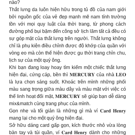
nào?
Thắt lưng da luôn hiện hữu trong tủ đồ của nam giới
bởi nguồn gốc của vẻ đẹp mạnh mẽ nam tính trường
tồn với mọi quy luật của thời trang, từ phong cách
đường phố bụi bặm đến công sở lịch lãm tất cả đều có
sự góp mặt của thắt lưng trên người. Thắt lưng không
chỉ là phụ kiện điều chỉnh được độ khớp của quần với
vòng eo mà còn thể hiện được gu thời trang chỉn chu,
lịch sự của một quý ông.
Khi bạn đang loay hoay tìm kiếm một chiếc thắt lưng
hiện đại, cứng cáp, bền thì 𝐌𝐄𝐑𝐂𝐔𝐑𝐘 của nhà 𝐋𝐄𝐎
là lựa chọn sáng suốt. Khoác trên mình những phối
màu sang trọng giữa màu dây và màu mặt với việc có
thể linh hoạt đổi mặt, 𝐌𝐄𝐑𝐂𝐔𝐑𝐘 sẽ giúp bạn dễ dàng
mix&match cùng trang phục của mình.
Gọn nhẹ và tối giản là những gì mà ví 𝐂𝐚𝐫𝐝 𝐇𝐞𝐧𝐫𝐲
mang lại cho một quý ông hiện đại.
Sở hữu dáng card gấp gọn, kích thước nhỏ vừa lòng
bàn tay và túi quần, ví 𝐂𝐚𝐫𝐝 𝐇𝐞𝐧𝐫𝐲 dành cho những