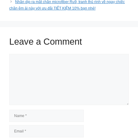
Nhân dịp ra mắt chăn microfiber Ru9, tranh thủ rinh về ngay chiếc
chăn êm ái này với ưu đãi TIẾT KIỆM 10% bạn nhé!
Leave a Comment
Comment
Name
Email