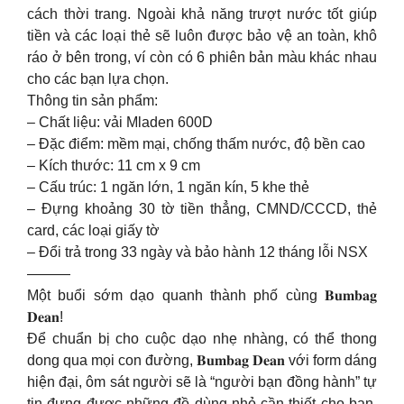
cách thời trang. Ngoài khả năng trượt nước tốt giúp
tiền và các loại thẻ sẽ luôn được bảo vệ an toàn, khô
ráo ở bên trong, ví còn có 6 phiên bản màu khác nhau
cho các bạn lựa chọn.
Thông tin sản phẩm:
– Chất liệu: vải Mladen 600D
– Đặc điểm: mềm mại, chống thấm nước, độ bền cao
– Kích thước: 11 cm x 9 cm
– Cấu trúc: 1 ngăn lớn, 1 ngăn kín, 5 khe thẻ
– Đựng khoảng 30 tờ tiền thẳng, CMND/CCCD, thẻ
card, các loại giấy tờ
– Đổi trả trong 33 ngày và bảo hành 12 tháng lỗi NSX
———
Một buổi sớm dạo quanh thành phố cùng 𝐁𝐮𝐦𝐛𝐚𝐠
𝐃𝐞𝐚𝐧!
Để chuẩn bị cho cuộc dạo nhẹ nhàng, có thể thong
dong qua mọi con đường, 𝐁𝐮𝐦𝐛𝐚𝐠 𝐃𝐞𝐚𝐧 với form dáng
hiện đại, ôm sát người sẽ là “người bạn đồng hành” tự
tin đựng được những đồ dùng nhỏ cần thiết cho bạn.