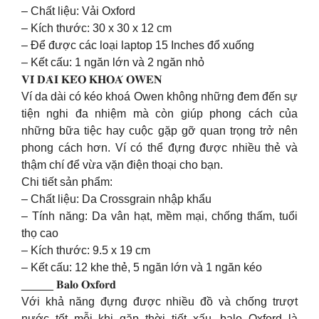
– Chất liệu: Vải Oxford
– Kích thước: 30 x 30 x 12 cm
– Để được các loại laptop 15 Inches đổ xuống
– Kết cấu: 1 ngăn lớn và 2 ngăn nhỏ
𝐕𝐈́ 𝐃𝐀̀𝐈 𝐊𝐄́𝐎 𝐊𝐇𝐎𝐀́ 𝐎𝐖𝐄𝐍
Ví da dài có kéo khoá Owen không những đem đến sự
tiện nghi đa nhiệm mà còn giúp phong cách của
những bữa tiệc hay cuộc gặp gỡ quan trọng trở nên
phong cách hơn. Ví có thể đựng được nhiều thẻ và
thậm chí để vừa vặn điện thoại cho bạn.
Chi tiết sản phẩm:
– Chất liệu: Da Crossgrain nhập khẩu
– Tính năng: Da vân hạt, mềm mại, chống thấm, tuổi
thọ cao
– Kích thước: 9.5 x 19 cm
– Kết cấu: 12 khe thẻ, 5 ngăn lớn và 1 ngăn kéo
_____ 𝐁𝐚𝐥𝐨 𝐎𝐱𝐟𝐨𝐫𝐝
Với khả năng đựng được nhiều đồ và chống trượt
nước tốt mỗi khi gặp thời tiết xấu, balo Oxford là