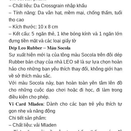
– Chất liệu: Da Crossgrain nhập khẩu
– Tính năng: Da vân hạt, mềm mại, chống thấm, tuổi
thọ cao
– Kích thước: 10 x 8 cm
– Kết cấu: 5 ngăn thẻ, 1 khe bóng kính và 1 ngăn lớn
đựng tiền mặt và các loại giấy tờ
𝐃𝐞́𝐩 𝐋𝐞𝐨 𝐑𝐮𝐛𝐛𝐞𝐫 – 𝐌𝐚̀𝐮 𝐒𝐨𝐜𝐨𝐥𝐚
Sự xuất hiện mới lạ của tông màu Socola trên đôi dép
Rubber bán chạy của nhà LEO sẽ là sự lựa chọn hoàn
hảo cho những bạn yêu thích thay đổi, không giới hạn
về sở thích màu sắc.
Với màu Socola này, bạn hoàn toàn yên tâm lên đồ
cho những cuộc dạo chơi hoặc đi học, đi làm trong
điều kiện cho phép.
𝐕𝐢́ 𝐂𝐚𝐫𝐝 𝐌𝐥𝐚𝐝𝐞𝐧: Dành cho các bạn trẻ yêu thích tự
gọn nhẹ và năng động
Chi tiết sản phẩm:
– Chất liệu: vải Mladen