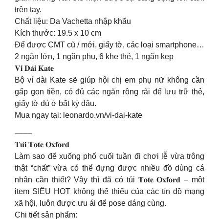
trên tay.
Chất liệu: Da Vachetta nhập khẩu
Kích thước: 19.5 x 10 cm
Để được CMT cũ / mới, giấy tờ, các loại smartphone…
2 ngăn lớn, 1 ngăn phụ, 6 khe thẻ, 1 ngăn kẹp
𝐕𝐢́ 𝐃𝐚̀𝐢 𝐊𝐚𝐭𝐞
Bộ ví dài Kate sẽ giúp hội chị em phụ nữ không cần
gấp gọn tiền, có đủ các ngăn rộng rãi để lưu trữ thẻ,
giấy tờ dù ở bất kỳ đâu.
Mua ngay tại: leonardo.vn/vi-dai-kate
––––
𝐓𝐮́𝐢 𝐓𝐨𝐭𝐞 𝐎𝐱𝐟𝐨𝐫𝐝
Làm sao để xuống phố cuối tuần đi chơi lễ vừa trông
thật “chất” vừa có thể đựng được nhiều đồ dùng cá
nhân cần thiết? Vậy thì đã có túi 𝐓𝐨𝐭𝐞 𝐎𝐱𝐟𝐨𝐫𝐝 – một
item SIÊU HOT không thể thiếu của các tín đồ mạng
xã hội, luôn được ưu ái để pose dáng cùng.
Chi tiết sản phẩm: