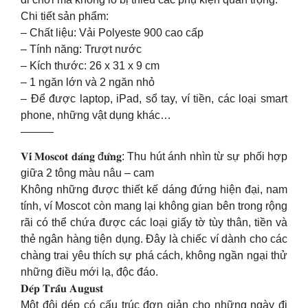
Chi tiết sản phẩm:
– Chất liệu: Vải Polyeste 900 cao cấp
– Tính năng: Trượt nước
– Kích thước: 26 x 31 x 9 cm
– 1 ngăn lớn và 2 ngăn nhỏ
– Để được laptop, iPad, sổ tay, ví tiền, các loại smart
phone, những vật dụng khác…
———
𝐕𝐢́ 𝐌𝐨𝐬𝐜𝐨𝐭 𝐝𝐚́𝐧𝐠 đ𝐮̛́𝐧𝐠: Thu hút ánh nhìn từ sự phối hợp
giữa 2 tông màu nâu – cam
Không những được thiết kế dáng đứng hiện đại, nam
tính, ví Moscot còn mang lại không gian bên trong rộng
rãi có thể chứa được các loại giấy tờ tùy thân, tiền và
thẻ ngân hàng tiện dụng. Đây là chiếc ví dành cho các
chàng trai yêu thích sự phá cách, không ngần ngại thử
những điều mới lạ, độc đáo.
𝐃𝐞́𝐩 𝐓𝐫𝐚̂́𝐮 𝐀𝐮𝐠𝐮𝐬𝐭
Một đôi dép có cấu trúc đơn giản cho những ngày đi