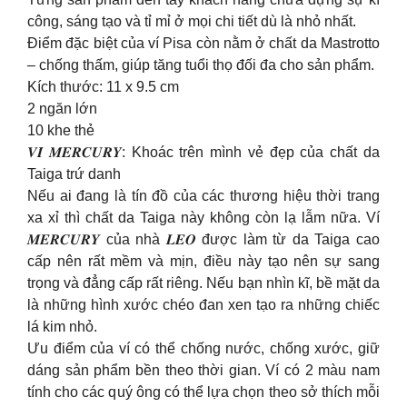
công, sáng tạo và tỉ mỉ ở mọi chi tiết dù là nhỏ nhất.
Điểm đặc biệt của ví Pisa còn nằm ở chất da Mastrotto
– chống thấm, giúp tăng tuổi thọ đối đa cho sản phẩm.
Kích thước: 11 x 9.5 cm
2 ngăn lớn
10 khe thẻ
𝑽𝑰́ 𝑴𝑬𝑹𝑪𝑼𝑹𝒀: Khoác trên mình vẻ đẹp của chất da
Taiga trứ danh
Nếu ai đang là tín đồ của các thương hiệu thời trang
xa xỉ thì chất da Taiga này không còn lạ lẫm nữa. Ví
𝑴𝑬𝑹𝑪𝑼𝑹𝒀 của nhà 𝑳𝑬𝑶 được làm từ da Taiga cao
cấp nên rất mềm và mịn, điều này tạo nên sự sang
trọng và đẳng cấp rất riêng. Nếu bạn nhìn kĩ, bề mặt da
là những hình xước chéo đan xen tạo ra những chiếc
lá kim nhỏ.
Ưu điểm của ví có thể chống nước, chống xước, giữ
dáng sản phẩm bền theo thời gian. Ví có 2 màu nam
tính cho các quý ông có thể lựa chọn theo sở thích mỗi