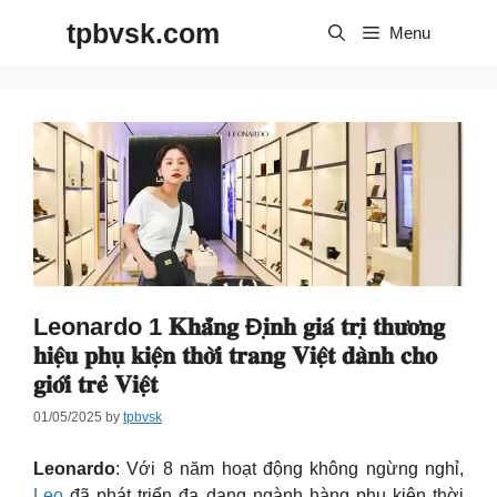
Skip
tpbvsk.com
to
Menu
content
Leonardo 1 𝐊𝐡𝐚̆̉𝐧𝐠 Đ𝐢̣𝐧𝐡 𝐠𝐢𝐚́ 𝐭𝐫𝐢̣ 𝐭𝐡𝐮̛𝐨̛𝐧𝐠
𝐡𝐢𝐞̣̂𝐮 𝐩𝐡𝐮̣ 𝐤𝐢𝐞̣̂𝐧 𝐭𝐡𝐨̛̀𝐢 𝐭𝐫𝐚𝐧𝐠 𝐕𝐢𝐞̣̂𝐭 𝐝𝐚̀𝐧𝐡 𝐜𝐡𝐨
𝐠𝐢𝐨̛́𝐢 𝐭𝐫𝐞̉ 𝐕𝐢𝐞̣̂𝐭
01/05/2025
by
tpbvsk
Leonardo
: Với 8 năm hoạt động không ngừng nghỉ,
Leo
đã phát triển đa dạng ngành hàng phụ kiện thời