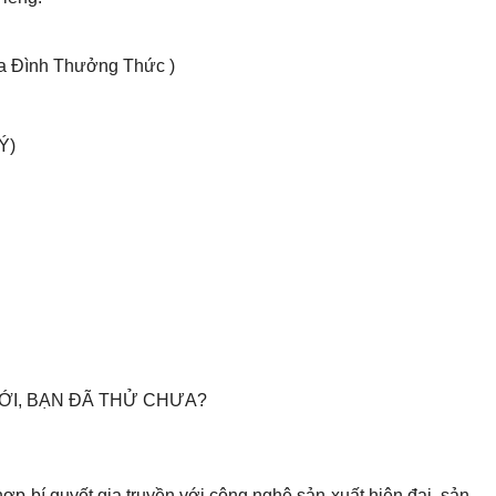
a Đình Thưởng Thức )
Ý)
ỚI, BẠN ĐÃ THỬ CHƯA?
hợp bí quyết gia truyền với công nghệ sản xuất hiện đại, sản