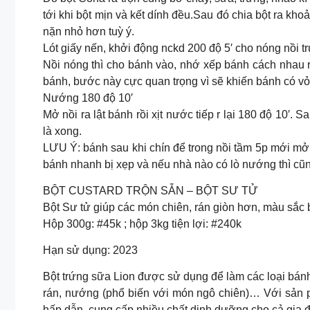
tới khi bột mịn và kết dính đều.Sau đó chia bột ra kho
nặn nhỏ hơn tuỳ ý.
Lót giấy nến, khởi động nckd 200 độ 5′ cho nóng nồi t
Nồi nóng thì cho bánh vào, nhớ xếp bánh cách nhau r
bánh, bước này cực quan trọng vì sẽ khiến bánh có v
Nướng 180 độ 10′
Mở nồi ra lật bánh rồi xịt nước tiếp r lại 180 độ 10′. 
là xong.
LƯU Ý: bánh sau khi chín để trong nồi tầm 5p mới mở 
bánh nhanh bị xẹp và nếu nhà nào có lò nướng thì cũng 
BỘT CUSTARD TRỘN SẴN – BỘT SƯ TỬ
Bột Sư tử giúp các món chiên, rán giòn hơn, màu sắc 
Hộp 300g: #45k ; hộp 3kg tiện lợi: #240k
Hạn sử dụng: 2023
Bột trứng sữa Lion được sử dụng để làm các loại bán
rán, nướng (phổ biến với món ngô chiên)… Với sản 
hấp dẫn, cung cấp nhiều chất dinh dưỡng cho cả gia đ