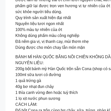
phẩm giữ lại được trọn vẹn hương vị tự nhiên của ớt
sức khỏe người tiêu dùng.
Quy trình sản xuất hiện đại nhất
Nguyên liệu tươi ngon nhất
100% màu tự nhiên của ớt
Không dùng phẩm màu công nghiệp
Đã nêm gia vị, vị thanh cay, mùi thơm nhẹ
Dùng được cho món chay lẫn món mặn
BÁNH MÌ HÀN QUỐC BẰNG NỒI CHIÊN KHÔNG D
NGUYÊN LIỆU:
200g bột bánh mỳ Hàn Quốc trộn sẵn Cona (shop có s
100ml sữa tươi có đường
1 quả trứng gà
40g bơ nhạt đun chảy
1 thìa canh vừng đen hoặc tuỳ thích
1 lọ xịt nước phun sương
CÁCH LÀM:
Đổ bột Cona ra trộn cùng bơ chảy, sữa, trứng, nhào k