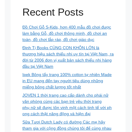
Recent Posts
Đồ Chơi Gỗ S-Kids, hơn 400 mẫu đồ chơi được
làm bằng Gỗ, đồ chơi thông minh, đồ chơi an
toàn, đồ chơi lắp ráp, đồ chơi giáo dục
Đinh Tị Books CÙNG CON KHÔN LỚN là
thương hiệu sách thiếu nhi uy tín tại Việt Nam, ra
đời từ 2006 đơn vị xuất bản sách thiếu nhi hàng
đầu tại Việt Nam
Ipek Bông tẩy trang 100% cotton tự nhiên Made
in EU mang đến tay người tiêu dùng những
miếng bông chất lượng tốt nhất
JOVEN 1 thời trang cao cấp dành cho phái nữ
văn phòng cùng các bạn trẻ yêu thời trang
phụ nữ sẽ được tôn vinh một cách tinh tế với ph
ong cách thật năng động và hiện đại
Sữa Tươi Dutch Lady có đường Các mẹ hãy
tham gia với cộng đồng chúng tôi để cùng nhau