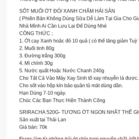
SỐT MUỐI ỚT ĐỎ/ XANH CHẤM HẢI SẢN
( Phiên Bản Không Dùng Sữa Dễ Làm Tại Gia Cho Gi
Nhà Mình Ai Cần Lưu Lại Để Dùng Nhé
CÔNG THỨC ;
1. Ớt cay Xanh hoặc đỏ 10 quả ( có thể tăng giảm Tuỳ 
2. Muối tinh 80g
3. Đường trắng 300g
4. Mì chính 30g
5. Nước quất Hoặc Nước Chanh 240g
Cho Tất Cả Vào Máy Xay Sinh tố xay nhuyễn là được.
Cho sốt vào hộp kín bảo quản tủ mát dùng dần.
Hạn Dùng 7-10 ngày.
Chúc Các Bạn Thực Hiện Thành Công
SRIRACHA 520G- TƯƠNG ỚT NGON NHẤT THẾ GI
Sản xuất tại Thái Lan
Giá bán: 70k
Được làm từ những trái ớt chín tươi nguyên chất, kết 