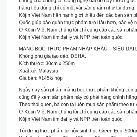
chung của chúng ta. Công nghệ đắt đỏ này thường đc 
hàng tiêu dùng chỉ có một vài sản phẩm như túi đựng, t
Kōjin Việt Nam hân hạnh giới thiệu đến các bạn sả
Quốc giúp bảo quản thực phẩm tươi lâu hơn, bảo vệ m
Ở Kōjin Việt Nam chúng tôi chỉ cung cấp các sản phẩm 
Kōjin Việt Nam tìm đại lý và NPP trên toàn quốc.
MÀNG BỌC THỰC PHẨM NHẬP KHẨU – SIÊU DAI 
Không phụ gia tạo dẻo, DEHA.
Kích thước: 30cm x 250m
Xuất xứ: Malaysia
Giá bán: #145k/ hộp
Ngày nay sản phẩm màng bọc thực phẩm không còn quá
cũng để ý xem sản phẩm này có phải hàng chính hãng
Theo thói quen, bà con ta luôn mua sản phẩm theo tư v
Ở Kōjin Việt Nam chúng tôi chỉ cung cấp các sản phẩm 
Kōjin Việt Nam tìm đại lý và NPP trên toàn quốc.
Túi đựng thực phẩm tự hủy sinh học Green Eco, 500g