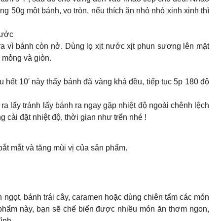
ảng 50g một bánh, vo tròn, nếu thích ăn nhỏ nhỏ xinh xinh thì
rước
a vì bánh còn nở. Dùng lọ xịt nước xịt phun sương lên mặt
ỏ mỏng và giòn.
Sau hết 10′ này thấy bánh đã vàng khá đều, tiếp tục 5p 180 độ
ra lấy tránh lấy bánh ra ngay gặp nhiệt độ ngoài chênh lệch
cài đặt nhiệt độ, thời gian như trển nhé !
bắt mắt và tăng mùi vị của sản phẩm.
h ngọt, bánh trái cây, caramen hoặc dùng chiên tẩm các món
phẩm này, bạn sẽ chế biến được nhiều món ăn thơm ngon,
ình.