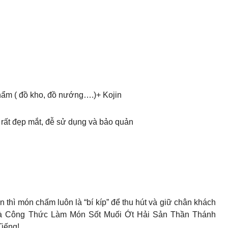
ẩm ( đồ kho, đồ nướng….)+ Kojin
n rất đẹp mắt, đễ sử dụng và bảo quản
n thì món chấm luôn là “bí kíp” để thu hút và giữ chân khách
hà Công Thức Làm Món Sốt Muối Ớt Hải Sản Thần Thánh
iếng!