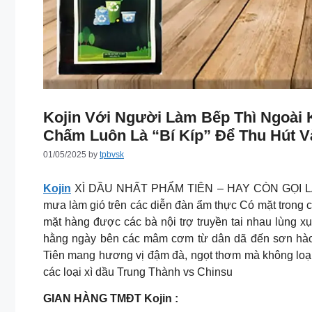
Kojin Với Người Làm Bếp Thì Ngoài 
Chấm Luôn Là “bí Kíp” Để Thu Hút 
01/05/2025
by
tpbvsk
Kojin
XÌ DẦU NHẤT PHẨM TIÊN – HAY CÒN GỌI LÀ 
mưa làm gió trên các diễn đàn ẩm thực Có mặt trong 
mặt hàng được các bà nội trợ truyền tai nhau lùng 
hằng ngày bên các mâm cơm từ dân dã đến sơn hào 
Tiên mang hương vị đậm đà, ngọt thơm mà không loại
các loại xì dầu Trung Thành vs Chinsu
GIAN HÀNG TMĐT Kojin :