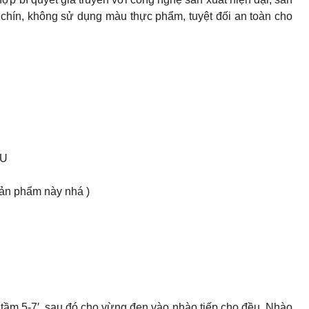
 chín, không sử dụng màu thực phẩm, tuyệt đối an toàn cho
ẦU
ản phẩm này nhá )
ĩ tầm 5-7′, sau đó cho vừng đen vào nhào tiếp cho đều. Nhào