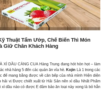
Kỹ Thuật Tẩm Ướp, Chế Biến Thì Món
Và Giữ Chân Khách Hàng
XÌ DẦU CÀNG CUA Hàng Trung đang hót hòn họt – làm
các nhà hàng 5 đến các quán ăn vỉa hè.
Kojin
Là 1 trong các
xục để mang bằng được về căn bếp của nhà mình Hiện diện
hải vị Được chiết xuất từ Hải Sản nên xì dầu Nhất Phẩm
 xì dầu nào có được E đảm bảo ăn loại này xong là bỏ hẳn