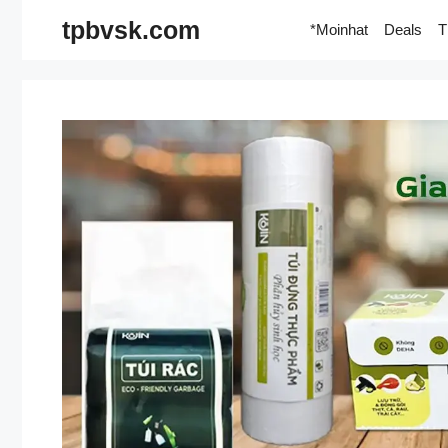
Skip
tpbvsk.com
*Moinhat
Deals
T
to
content