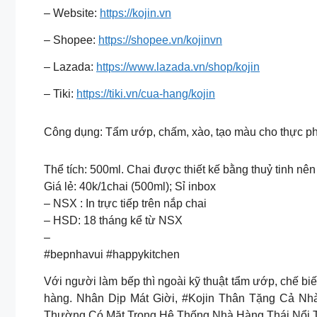
– Website:
https://kojin.vn
– Shopee:
https://shopee.vn/kojinvn
– Lazada:
https://www.lazada.vn/shop/kojin
– Tiki:
https://tiki.vn/cua-hang/kojin
Công dụng: Tẩm ướp, chấm, xào, tạo màu cho thực ph
Thể tích: 500ml. Chai được thiết kế bằng thuỷ tinh nê
Giá lẻ: 40k/1chai (500ml); Sỉ inbox
– NSX : In trực tiếp trên nắp chai
– HSD: 18 tháng kể từ NSX
–
#bepnhavui #happykitchen
Với người làm bếp thì ngoài kỹ thuật tẩm ướp, chế biế
hàng. Nhân Dịp Mát Giời, #Kojin Thân Tặng Cả N
Thường Có Mặt Trong Hệ Thống Nhà Hàng Thái Nổi T