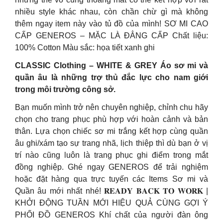
nhiều style khác nhau, còn chần chừ gì mà không
thêm ngay item này vào tủ đồ của mình! SƠ MI CAO
CẤP GENEROS – MẶC LÀ ĐẲNG CẤP Chất liệu:
100% Cotton Màu sắc: họa tiết xanh ghi
CLASSIC Clothing – WHITE & GREY Áo sơ mi và
quần âu là những trợ thủ đắc lực cho nam giới
trong môi trường công sở.
Bạn muốn mình trở nên chuyên nghiệp, chỉnh chu hãy
chọn cho trang phục phù hợp với hoàn cảnh và bản
thân. Lựa chọn chiếc sơ mi trắng kết hợp cùng quần
âu ghi/xám tạo sự trang nhã, lịch thiệp thì dù bạn ở vị
trí nào cũng luôn là trang phục ghi điểm trong mắt
đồng nghiệp. Ghé ngay GENEROS để trải nghiệm
hoặc đặt hàng qua trực tuyến các Items Sơ mi và
Quần âu mới nhất nhé! 𝐑𝐄𝐀𝐃𝐘 𝐁𝐀𝐂𝐊 𝐓𝐎 𝐖𝐎𝐑𝐊 |
KHỞI ĐỘNG TUẦN MỚI HIỆU QUẢ CÙNG GỢI Ý
PHỐI ĐỒ GENEROS Khí chất của người đàn ông