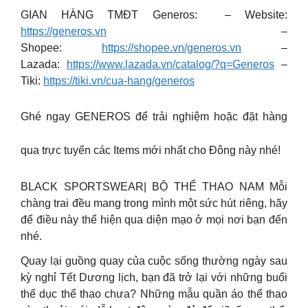
GIAN HÀNG TMĐT Generos: – Website:
https://generos.vn
–
Shopee:
https://shopee.vn/generos.vn
–
Lazada:
https://www.lazada.vn/catalog/?q=Generos
–
Tiki:
https://tiki.vn/cua-hang/generos
Ghé ngay GENEROS để trải nghiệm hoặc đặt hàng
qua trực tuyến các Items mới nhất cho Đông này nhé!
BLACK SPORTSWEAR| BỘ THỂ THAO NAM Mỗi
chàng trai đều mang trong mình một sức hút riêng, hãy
để điều này thể hiện qua diện mạo ở mọi nơi bạn đến
nhé.
Quay lại guồng quay của cuộc sống thường ngày sau
kỳ nghỉ Tết Dương lịch, bạn đã trở lại với những buổi
thể dục thể thao chưa? Những mẫu quần áo thể thao