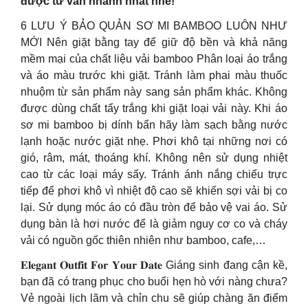
được tư vấn nhanh nhất nhé!
6 LƯU Ý BẢO QUẢN SƠ MI BAMBOO LUÔN NHƯ
MỚI Nên giặt bằng tay để giữ độ bền và khả năng
mềm mại của chất liệu vải bamboo Phân loại áo trắng
và áo màu trước khi giặt. Tránh làm phai màu thuốc
nhuộm từ sản phẩm này sang sản phẩm khác. Không
được dùng chất tẩy trắng khi giặt loại vải này. Khi áo
sơ mi bamboo bị dính bẩn hãy làm sạch bằng nước
lạnh hoặc nước giặt nhẹ. Phơi khô tại những nơi có
gió, râm, mát, thoáng khí. Không nên sử dụng nhiệt
cao từ các loại máy sấy. Tránh ánh nắng chiếu trực
tiếp để phơi khô vì nhiệt độ cao sẽ khiến sợi vải bị co
lại. Sử dụng móc áo có đầu tròn để bảo vệ vai áo. Sử
dụng bàn là hơi nước để là giảm nguy cơ co và cháy
vải có nguồn gốc thiên nhiên như bamboo, cafe,…
𝐄𝐥𝐞𝐠𝐚𝐧𝐭 𝐎𝐮𝐭𝐟𝐢𝐭 𝐅𝐨𝐫 𝐘𝐨𝐮𝐫 𝐃𝐚𝐭𝐞 Giáng sinh đang cận kề,
bạn đã có trang phục cho buổi hẹn hò với nàng chưa?
Vẻ ngoài lịch lãm và chỉn chu sẽ giúp chàng ăn điểm