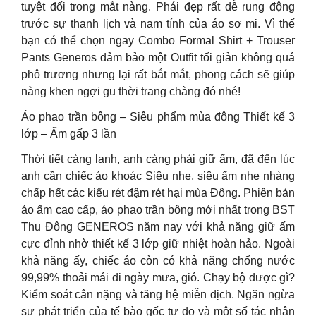
tuyệt đối trong mắt nàng. Phái đẹp rất dễ rung động
trước sự thanh lịch và nam tính của áo sơ mi. Vì thế
bạn có thể chọn ngay Combo Formal Shirt + Trouser
Pants Generos đảm bảo một Outfit tối giản không quá
phô trương nhưng lại rất bắt mắt, phong cách sẽ giúp
nàng khen ngợi gu thời trang chàng đó nhé!
Áo phao trần bông – Siêu phẩm mùa đông Thiết kế 3
lớp – Ấm gấp 3 lần
Thời tiết càng lạnh, anh càng phải giữ ấm, đã đến lúc
anh cần chiếc áo khoác Siêu nhẹ, siêu ấm nhẹ nhàng
chấp hết các kiểu rét đậm rét hại mùa Đông. Phiên bản
áo ấm cao cấp, áo phao trần bông mới nhất trong BST
Thu Đông GENEROS năm nay với khả năng giữ ấm
cực đỉnh nhờ thiết kế 3 lớp giữ nhiệt hoàn hảo. Ngoài
khả năng ấy, chiếc áo còn có khả năng chống nước
99,99% thoải mái đi ngày mưa, gió. Chạy bộ được gì?
Kiểm soát cân nặng và tăng hệ miễn dịch. Ngăn ngừa
sự phát triển của tế bào gốc tự do và một số tác nhân