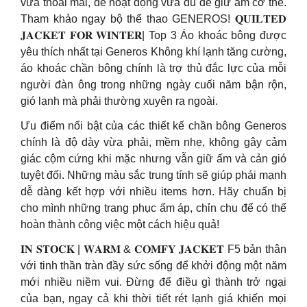
vừa thoải mái, dễ hoạt động vừa đủ để giữ ấm cơ thể.
Tham khảo ngay bộ thể thao GENEROS! 𝐐𝐔𝐈𝐋𝐓𝐄𝐃
𝐉𝐀𝐂𝐊𝐄𝐓 𝐅𝐎𝐑 𝐖𝐈𝐍𝐓𝐄𝐑| Top 3 Áo khoác bông được
yêu thích nhất tại Generos Không khí lạnh tăng cường,
áo khoác chần bông chính là trợ thủ đắc lực của mỗi
người đàn ông trong những ngày cuối năm bận rộn,
gió lạnh mà phải thường xuyên ra ngoài.
Ưu điểm nổi bật của các thiết kế chần bông Generos
chính là độ dày vừa phải, mềm nhẹ, không gây cảm
giác cộm cứng khi mặc nhưng vẫn giữ ấm và cản gió
tuyệt đối. Những màu sắc trung tính sẽ giúp phái mạnh
dễ dàng kết hợp với nhiều items hơn. Hãy chuẩn bị
cho mình những trang phục ấm áp, chỉn chu để có thể
hoàn thành công việc một cách hiệu quả!
𝐈𝐍 𝐒𝐓𝐎𝐂𝐊 | 𝐖𝐀𝐑𝐌 & 𝐂𝐎𝐌𝐅𝐘 𝐉𝐀𝐂𝐊𝐄𝐓 F5 bản thân
với tinh thần tràn đầy sức sống để khởi động một năm
mới nhiều niềm vui. Đừng để điều gì thành trở ngại
của bạn, ngay cả khi thời tiết rét lạnh giá khiến mọi