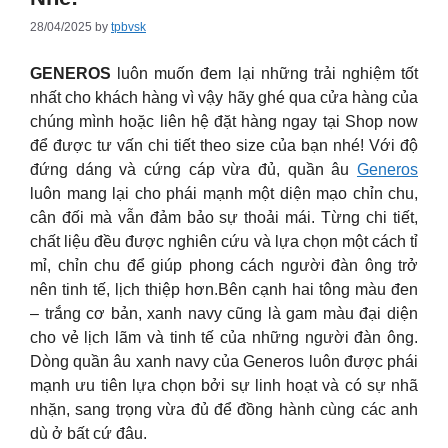
28/04/2025
by
tpbvsk
GENEROS
luôn muốn đem lại những trải nghiệm tốt
nhất cho khách hàng vì vậy hãy ghé qua cửa hàng của
chúng mình hoặc liên hệ đặt hàng ngay tại Shop now
để được tư vấn chi tiết theo size của bạn nhé! Với độ
đứng dáng và cứng cáp vừa đủ, quần âu
Generos
luôn mang lại cho phái mạnh một diện mạo chỉn chu,
cân đối mà vẫn đảm bảo sự thoải mái. Từng chi tiết,
chất liệu đều được nghiên cứu và lựa chọn một cách tỉ
mỉ, chỉn chu để giúp phong cách người đàn ông trở
nên tinh tế, lịch thiệp hơn.Bên cạnh hai tông màu đen
– trắng cơ bản, xanh navy cũng là gam màu đại diện
cho vẻ lịch lãm và tinh tế của những người đàn ông.
Dòng quần âu xanh navy của Generos luôn được phái
mạnh ưu tiên lựa chọn bởi sự linh hoạt và có sự nhã
nhặn, sang trọng vừa đủ để đồng hành cùng các anh
dù ở bất cứ đâu.