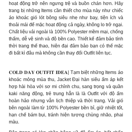
hoạt động trở nên ngưng trệ và buồn chán hơn. Hãy
trang bị những Items cần thiết cho mùa này như chiếc
áo khoác gió lót bông siêu nhẹ như bay, tiện ích và
thoải mái để mặc hoạt động cả ngày, không lo trở ngại.
Chất liệu vải ngoài là 100% Polyester mềm mại, chống
thấm, dễ vệ sinh và độ bền cao. Thiết kế đảm bảo tính
thời trang thể thao, hiện đại đảm bảo bạn có thể mặc
đi bất kì đâu mà không cần thay đổi Outfit liên tục.
𝐂𝐎𝐋𝐃 𝐃𝐀𝐘 𝐎𝐔𝐓𝐅𝐈𝐓 𝐈𝐃𝐄𝐀| Tạm biệt những Items áo
khoác mỏng mùa thu, Jacket Đại hàn siêu ấm áp kết
hợp hài hòa với sơ mi chỉnh chu, sang trọng và quần
kaki năng động, trẻ trung hẳn là là Outfit với độ ấm
hoàn hảo nhưng vẫn lịch thiệp và thời trang. Vải gió
bên ngoài làm từ 100% Polyester bền bỉ, giữ nhiệt tốt,
hạn chế bám bụi, tránh hiện tượng chùng nhão, phai
màu.