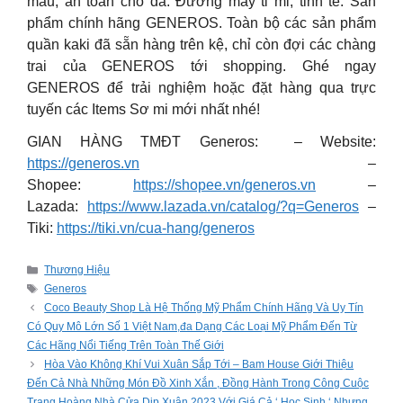
màu, an toàn cho da. Đường may tỉ mỉ, tinh tế. Sản
phẩm chính hãng GENEROS. Toàn bộ các sản phẩm
quần kaki đã sẵn hàng trên kệ, chỉ còn đợi các chàng
trai của GENEROS tới shopping. Ghé ngay
GENEROS để trải nghiệm hoặc đặt hàng qua trực
tuyến các Items Sơ mi mới nhất nhé!
GIAN HÀNG TMĐT Generos: – Website:
https://generos.vn
–
Shopee:
https://shopee.vn/generos.vn
–
Lazada:
https://www.lazada.vn/catalog/?q=Generos
–
Tiki:
https://tiki.vn/cua-hang/generos
Categories
Thương Hiệu
Tags
Generos
Coco Beauty Shop Là Hệ Thống Mỹ Phẩm Chính Hãng Và Uy Tín
Có Quy Mô Lớn Số 1 Việt Nam,đa Dạng Các Loại Mỹ Phẩm Đến Từ
Các Hãng Nổi Tiếng Trên Toàn Thế Giới
Hòa Vào Không Khí Vui Xuân Sắp Tới – Bam House Giới Thiệu
Đến Cả Nhà Những Món Đồ Xinh Xắn , Đồng Hành Trong Công Cuộc
Trang Hoàng Nhà Cửa Dịp Xuân 2023 Với Giá Cả ‘ Học Sinh ‘ Nhưng