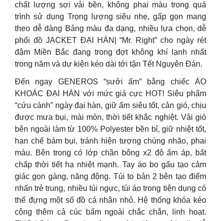
chất lượng sợi vải bền, không phai màu trong quá
trình sử dụng Trọng lượng siêu nhẹ, gấp gọn mang
theo dễ dàng Bảng màu đa dạng, nhiều lựa chọn, dễ
phối đồ JACKET ĐẠI HÀN| “Mr. Right” cho ngày rét
đậm Miền Bắc đang trong đợt không khí lạnh nhất
trong năm và dự kiện kéo dài tới tận Tết Nguyên Đán.
Đến ngay GENEROS “sưởi ấm” bằng chiếc ÁO
KHOÁC ĐẠI HÀN với mức giá cực HOT! Siêu phẩm
“cứu cánh” ngày đại hàn, giữ ấm siêu tốt, cản gió, chịu
được mưa bụi, mài mòn, thời tiết khắc nghiệt. Vải gió
bên ngoài làm từ 100% Polyester bền bỉ, giữ nhiệt tốt,
hạn chế bám bụi, tránh hiện tượng chùng nhão, phai
màu. Bên trong có lớp chần bông x2 độ ấm áp, bất
chấp thời tiết hạ nhiệt mạnh. Tay áo bo gấu tạo cảm
giác gọn gàng, năng động. Túi to bản 2 bên tạo điểm
nhấn trẻ trung, nhiều túi ngực, túi áo trong tiện dụng có
thể đựng một số đồ cá nhân nhỏ. Hệ thống khóa kéo
cộng thêm cả cúc bấm ngoài chắc chắn, linh hoạt.