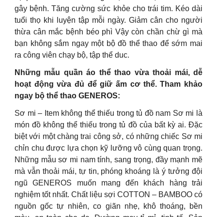
gây bệnh. Tăng cường sức khỏe cho trái tim. Kéo dài
tuổi thọ khi luyện tập mỗi ngày. Giảm cân cho người
thừa cân mắc bệnh béo phì Vậy còn chần chừ gì mà
bạn không sắm ngay một bộ đồ thể thao để sớm mai
ra công viên chạy bộ, tập thể duc.
Những mẫu quần áo thể thao vừa thoải mái, dễ
hoạt động vừa đủ để giữ ấm cơ thể. Tham khảo
ngay bộ thể thao GENEROS:
Sơ mi – Item không thể thiếu trong tủ đồ nam Sơ mi là
món đồ không thể thiếu trong tủ đồ của bất kỳ ai. Đặc
biệt với một chàng trai công sở, có những chiếc Sơ mi
chỉn chu được lựa chọn kỹ lưỡng vô cùng quan trọng.
Những mẫu sơ mi nam tính, sang trọng, đầy mạnh mẽ
mà vẫn thoải mái, tự tin, phóng khoáng là ý tưởng đội
ngũ GENEROS muốn mang đến khách hàng trải
nghiệm tốt nhất. Chất liệu sợi COTTON – BAMBOO có
nguồn gốc tự nhiên, co giãn nhẹ, khô thoáng, bền