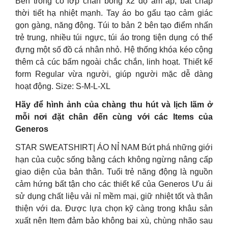
Bên trong có lớp chần bông x2 độ ấm áp, bất chấp
thời tiết hạ nhiệt mạnh. Tay áo bo gấu tạo cảm giác
gọn gàng, năng động. Túi to bản 2 bên tạo điểm nhấn
trẻ trung, nhiều túi ngực, túi áo trong tiện dụng có thể
đựng một số đồ cá nhân nhỏ. Hệ thống khóa kéo cộng
thêm cả cúc bấm ngoài chắc chắn, linh hoạt. Thiết kế
form Regular vừa người, giúp người mặc dễ dàng
hoạt động. Size: S-M-L-XL
Hãy để hình ảnh của chàng thu hút và lịch lãm ở
mỗi nơi đặt chân đến cùng với các Items của
Generos
STAR SWEATSHIRT| ÁO NỈ NAM Bứt phá những giới
hạn của cuộc sống bằng cách không ngừng nâng cấp
giao diện của bản thân. Tuổi trẻ năng động là nguồn
cảm hứng bất tận cho các thiết kế của Generos Ưu ái
sử dụng chất liệu vải nỉ mềm mại, giữ nhiệt tốt và thân
thiện với da. Được lựa chọn kỹ càng trong khâu sản
xuất nên Item đảm bảo không bai xù, chùng nhão sau