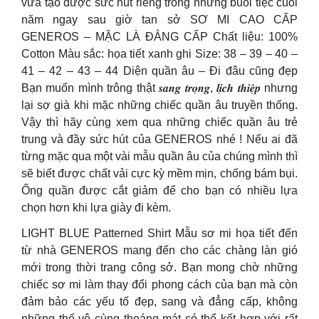
vừa tạo được sức hút riêng trong những buổi tiệc cuối
năm ngay sau giờ tan sở SƠ MI CAO CẤP
GENEROS – MẶC LÀ ĐẲNG CẤP Chất liệu: 100%
Cotton Màu sắc: họa tiết xanh ghi Size: 38 – 39 – 40 –
41 – 42 – 43 – 44 Diện quần âu – Đi đâu cũng đẹp
Bạn muốn mình trông thật 𝒔𝒂𝒏𝒈 𝒕𝒓𝒐̣𝒏𝒈, 𝒍𝒊̣𝒄𝒉 𝒕𝒉𝒊𝒆̣̂𝒑 nhưng
lại sợ già khi mặc những chiếc quần âu truyền thống.
Vậy thì hãy cùng xem qua những chiếc quần âu trẻ
trung và đầy sức hút của GENEROS nhé ! Nếu ai đã
từng mặc qua một vài mẫu quần âu của chúng mình thì
sẽ biết được chất vải cực kỳ mềm mịn, chống bám bụi.
Ống quần được cắt giảm để cho bạn có nhiều lựa
chọn hơn khi lựa giày đi kèm.
LIGHT BLUE Patterned Shirt Mẫu sơ mi họa tiết đến
từ nhà GENEROS mang đến cho các chàng làn gió
mới trong thời trang công sở. Bạn mong chờ những
chiếc sơ mi làm thay đổi phong cách của bạn mà còn
đảm bảo các yếu tố đẹp, sang và đẳng cấp, không
những thế vô cùng thoáng mát có thể kết hợp với rất