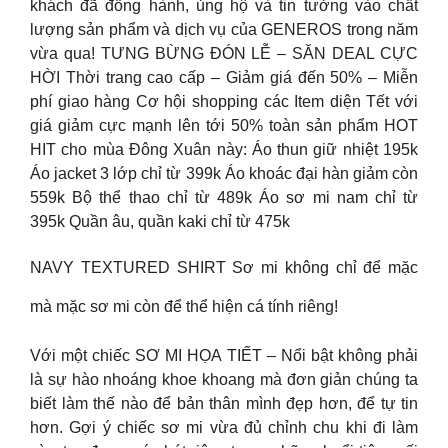
khách đã đồng hành, ủng hộ và tin tưởng vào chất
lượng sản phẩm và dịch vụ của GENEROS trong năm
vừa qua! TƯNG BỪNG ĐÓN LỄ – SĂN DEAL CỰC
HỜI Thời trang cao cấp – Giảm giá đến 50% – Miễn
phí giao hàng Cơ hội shopping các Item diện Tết với
giá giảm cực mạnh lên tới 50% toàn sản phẩm HOT
HIT cho mùa Đông Xuân này: Áo thun giữ nhiệt 195k
Áo jacket 3 lớp chỉ từ 399k Áo khoác đại hàn giảm còn
559k Bộ thể thao chỉ từ 489k Áo sơ mi nam chỉ từ
395k Quần âu, quần kaki chỉ từ 475k
NAVY TEXTURED SHIRT Sơ mi không chỉ để mặc
mà mặc sơ mi còn để thể hiện cá tính riêng!
Với một chiếc SƠ MI HỌA TIẾT – Nổi bật không phải
là sự hào nhoáng khoe khoang mà đơn giản chúng ta
biết làm thế nào để bản thân mình đẹp hơn, để tự tin
hơn. Gợi ý chiếc sơ mi vừa đủ chỉnh chu khi đi làm