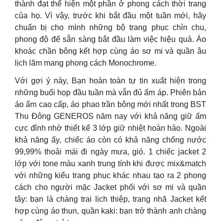
thành đạt thể hiện một phần ở phong cách thời trang
của họ. Vì vậy, trước khi bắt đầu một tuần mới, hãy
chuẩn bị cho mình những bộ trang phục chỉn chu,
phong độ để sẵn sàng bắt đầu làm việc hiệu quả. Áo
khoác chần bông kết hợp cùng áo sơ mi và quần âu
lịch lãm mang phong cách Monochrome.
Với gợi ý này, Bạn hoàn toàn tự tin xuất hiện trong
những buổi họp đầu tuần mà vẫn đủ ấm áp. Phiên bản
áo ấm cao cấp, áo phao trần bông mới nhất trong BST
Thu Đông GENEROS năm nay với khả năng giữ ấm
cực đỉnh nhờ thiết kế 3 lớp giữ nhiệt hoàn hảo. Ngoài
khả năng ấy, chiếc áo còn có khả năng chống nước
99,99% thoải mái đi ngày mưa, gió. 1 chiếc jacket 2
lớp với tone màu xanh trung tính khi được mix&match
với những kiểu trang phục khác nhau tạo ra 2 phong
cách cho người mặc Jacket phối với sơ mi và quần
tây: bạn là chàng trai lịch thiệp, trang nhã Jacket kết
hợp cùng áo thun, quần kaki: bạn trở thành anh chàng