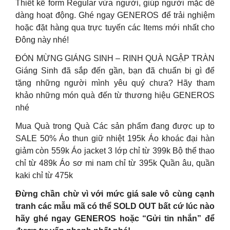
Thiết kế form Regular vừa người, giúp người mặc dễ
dàng hoạt động. Ghé ngay GENEROS để trải nghiệm
hoặc đặt hàng qua trực tuyến các Items mới nhất cho
Đông này nhé!
ĐÓN MỪNG GIÁNG SINH – RINH QUÀ NGẬP TRÀN
Giáng Sinh đã sắp đến gần, bạn đã chuẩn bị gì để
tặng những người mình yêu quý chưa? Hãy tham
khảo những món quà đến từ thương hiệu GENEROS
nhé
Mua Quà trong Quà Các sản phẩm đang được up to
SALE 50% Áo thun giữ nhiệt 195k Áo khoác đại hàn
giảm còn 559k Áo jacket 3 lớp chỉ từ 399k Bộ thể thao
chỉ từ 489k Áo sơ mi nam chỉ từ 395k Quần âu, quần
kaki chỉ từ 475k
Đừng chần chừ vì với mức giá sale vô cùng cạnh
tranh các mẫu mã có thể SOLD OUT bất cứ lúc nào
hãy ghé ngay GENEROS hoặc “Gửi tin nhắn” để