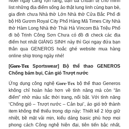
Noel ngày càng rộn ràng, bạn đã chuẩn bị cho mình
list những địa điểm sống ảo thật lung linh cùng bạn bè,
gia đình chưa Nhà thờ Lớn Nhà thờ Cửa Bắc Phố đi
bộ Hồ Gươm Royal City Phố Hàng Mã Times City Nhà
thờ Hàm Long Nhà thờ Thái Hà Vincom Bà Triệu Phố
đi bộ Trịnh Công Sơn Chưa có đồ đi check các địa
điểm hot nhất GIÁNG SINH này thì Gọi ngay đứa bạn
thân qua GENEROS hoắc ghé website mua hàng
online ship trong ngày nhé!
[𝐆𝐨𝐫𝐞-𝐓𝐞𝐱 Sportswear] Bộ thể thao GENEROS
Chống bám bụi, Cản gió Trượt nước
Ứng dụng công nghệ 𝐆𝐨𝐫𝐞-𝐓𝐞𝐱 bộ thể thao Generos
không chỉ hoàn hảo hơn về tính năng mà còn “ăn
điểm” nhờ màu sắc thời trang, nổi bật. Với tính năng
‘Chống gió – Trượt nước – Cản bụi’, áo gió trở thành
item không thể thiếu trong dịp này: Thiết kế 2 lớp giữ
nhiệt, bề mặt vải mịn, kiểu dáng basic phù hợp mọi
phong cách Công nghệ hiện đại, tiên tiến bậc nhất,