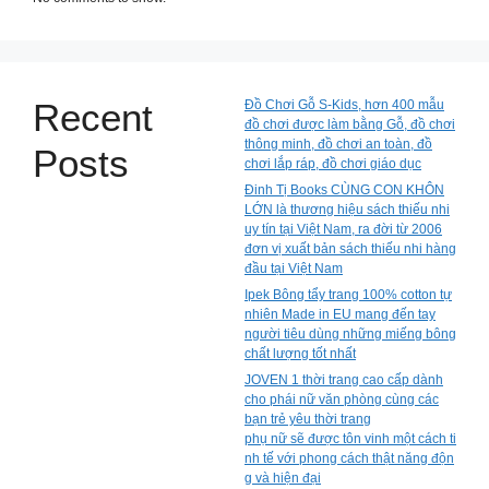
Recent
Đồ Chơi Gỗ S-Kids, hơn 400 mẫu
đồ chơi được làm bằng Gỗ, đồ chơi
thông minh, đồ chơi an toàn, đồ
Posts
chơi lắp ráp, đồ chơi giáo dục
Đinh Tị Books CÙNG CON KHÔN
LỚN là thương hiệu sách thiếu nhi
uy tín tại Việt Nam, ra đời từ 2006
đơn vị xuất bản sách thiếu nhi hàng
đầu tại Việt Nam
Ipek Bông tẩy trang 100% cotton tự
nhiên Made in EU mang đến tay
người tiêu dùng những miếng bông
chất lượng tốt nhất
JOVEN 1 thời trang cao cấp dành
cho phái nữ văn phòng cùng các
bạn trẻ yêu thời trang
phụ nữ sẽ được tôn vinh một cách ti
nh tế với phong cách thật năng độn
g và hiện đại