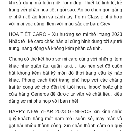
khi sử dụng mà luôn giữ Form đẹp. Thiết kế tinh tế, trẻ
trung với phần họa tiết ngôi sao. Áo bo chun gọn gàng
ở phần cổ áo tròn và cánh tay. Form Classic phù hợp
với mọi vóc dáng. Item với màu sắc cơ bản: Grey
HỌA TIẾT CARO – Xu hướng sơ mi thời trang 2023
Nhắc tới kẻ caro chắc hẳn ai cũng hình dung tới sự trẻ
trung, năng động và không kém phần cá tính.
Chúng có thể kết hợp sơ mi caro cùng với những item
khác như quần âu, quần kaki,… tạo nên set đồ cuốn
hút không kém bất kỳ món đồ thời trang cầu kỳ nào
khác. Phong cách thời trang phù hợp với các chàng
trai từ công sở cho đến trẻ tuổi hơn. ‘Inbox’ hoặc ghé
cửa hàng Generos để được tư vấn về chất liệu, kiểu
dáng sơ mi phù hợp với bạn nhé!
HAPPY NEW YEAR 2023 GENEROS xin kính chúc
quý khách hàng một năm mới suôn sẻ, may mắn và
gặt hái nhiều thành công. Xin chân thành cảm ơn quý