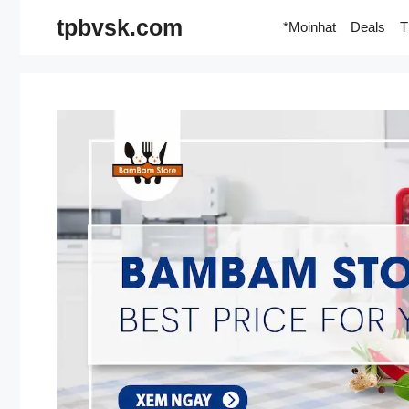
Skip
tpbvsk.com
*Moinhat
Deals
T
to
content