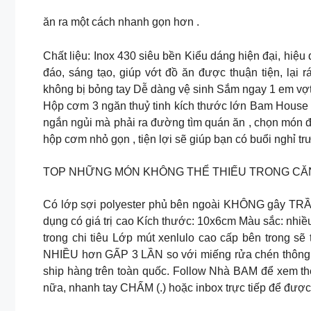
ăn ra một cách nhanh gọn hơn .
Chất liệu: Inox 430 siêu bền Kiểu dáng hiện đại, hiệu
đáo, sáng tạo, giúp vớt đồ ăn được thuận tiện, lại 
không bị bỏng tay Dễ dàng vệ sinh Sắm ngay 1 em vợt 
Hộp cơm 3 ngăn thuỷ tinh kích thước lớn Bam House lo
ngắn ngủi mà phải ra đường tìm quán ăn , chọn món đã
hộp cơm nhỏ gọn , tiện lợi sẽ giúp bạn có buổi nghỉ tr
TOP NHỮNG MÓN KHÔNG THỂ THIẾU TRONG CĂ
Có lớp sợi polyester phủ bên ngoài KHÔNG gây TRẦY
dụng có giá trị cao Kích thước: 10x6cm Màu sắc: nh
trong chi tiêu Lớp mút xenlulo cao cấp bên trong s
NHIỀU hơn GẤP 3 LẦN so với miếng rửa chén thông 
ship hàng trên toàn quốc. Follow Nhà BAM để xem th
nữa, nhanh tay CHẤM (.) hoặc inbox trực tiếp để được