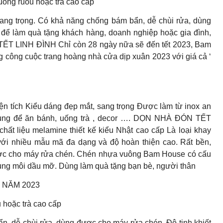
uống ruou hoặc trà cao cấp
sang trọng. Có khả năng chống bám bẩn, dễ chùi rửa, dùng
để làm quà tặng khách hàng, doanh nghiệp hoặc gia đình,
ẾT LINH ĐÌNH Chỉ còn 28 ngày nữa sẽ đến tết 2023, Bam
g công cuộc trang hoàng nhà cửa dịp xuân 2023 với giá cả ‘
iện tích Kiểu dáng đẹp mắt, sang trọng Được làm từ inox an
 dùng để ăn bánh, uống trà , decor …. DỌN NHÀ ĐÓN TẾT
iệu melamine thiết kế kiểu Nhật cao cấp Là loại khay
với nhiều mẫu mã đa dạng và độ hoàn thiện cao. Rất bền,
được cho máy rửa chén. Chén nhựa vuông Bam House có cấu
dung môi dầu mỡ. Dùng làm quà tặng bạn bè, người thân
 NĂM 2023
 hoặc trà cao cấp
ẩn, dễ chùi rửa, dùng được cho máy rửa chén. Độ tinh khiết