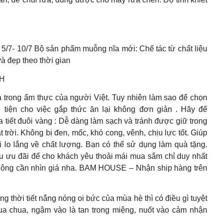
 5/7- 10/7 Bộ sản phẩm muỗng nĩa mới: Chế tác từ chất liệu
à đẹp theo thời gian
NH
á trong ẩm thực của người Việt. Tuy nhiên làm sao để chọn
 tiện cho việc gắp thức ăn lại không đơn giản . Hãy để
tiết đuôi vàng : Dễ dàng làm sạch và tránh được giữ trong
t trời. Không bị đen, mốc, khó cong, vênh, chịu lực tốt. Giúp
o lắng về chất lượng. Bạn có thể sử dụng làm quà tặng.
u ưu đãi để cho khách yêu thoải mái mua sắm chỉ duy nhất
hông cần nhìn giá nha. BAM HOUSE – Nhận ship hàng trên
 tiết nắng nóng oi bức của mùa hè thì có điều gì tuyệt
ua chua, ngậm vào là tan trong miệng, nuốt vào cảm nhận