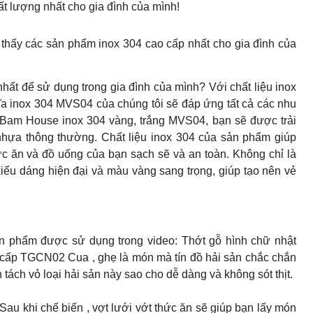
 lượng nhất cho gia đình của mình!
hấy các sản phẩm inox 304 cao cấp nhất cho gia đình của
hất để sử dụng trong gia đình của mình? Với chất liệu inox
ĩa inox 304 MVS04 của chúng tôi sẽ đáp ứng tất cả các nhu
Bam House inox 304 vàng, trắng MVS04, bạn sẽ được trải
hựa thông thường. Chất liệu inox 304 của sản phẩm giúp
hức ăn và đồ uống của bạn sạch sẽ và an toàn. Không chỉ là
iểu dáng hiện đại và màu vàng sang trọng, giúp tạo nên vẻ
 phẩm được sử dụng trong video: Thớt gỗ hình chữ nhật
cấp TGCN02 Cua , ghẹ là món mà tín đồ hải sản chắc chắn
tách vỏ loại hải sản này sao cho dễ dàng và không sót thịt.
i chế biến , vợt lưới vớt thức ăn sẽ giúp bạn lấy món