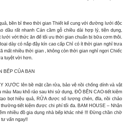
 quả, bền bỉ theo thời gian Thiết kế cung với đường lưới độc
ráo dầu rất nhanh Cán cầm gỗ chiều dài hợp lý, tiện dụng,
lưới vớt thức ăn để tối ưu thời gian chuẩn bị bữa cơm thôi.
ại dày có nắp đậy kín cao cấp Chỉ có ít thời gian nghỉ trưa
 mất nhiều thời gian , không còn thời gian nghỉ ngơi Chiếc
ưa tuyệt vời hơn.
N BẾP CỦA BẠN
 XƯỚC lên bề mặt cần rửa, bảo vệ nồi chống dính và vật
iều màu Mau khô ráo sau khi sử dụng, ĐỘ BỀN CAO-tiết kiệm
ẽ tạo bọt hiệu quả, RỬA được số lượng chén, đĩa, nồi chảo
thường-tiết kiệm được chi phí tối đa. BAM HOUSE – Nhận
êm nhiều đồ gia dụng nhà bếp khác nhé !!! Đừng chần chờ
 tư vấn ngay!!