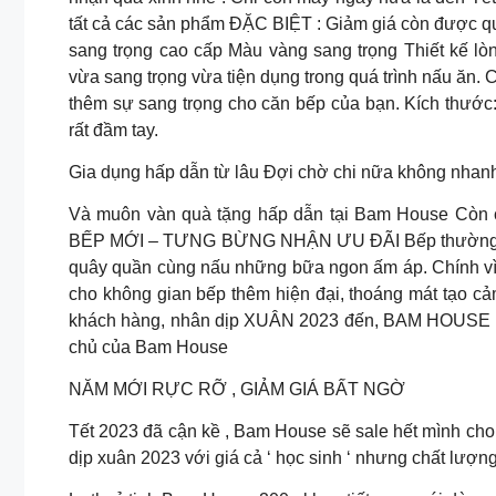
tất cả các sản phẩm ĐẶC BIỆT : Giảm giá còn được quà 
sang trọng cao cấp Màu vàng sang trọng Thiết kế 
vừa sang trọng vừa tiện dụng trong quá trình nấu ăn. Ch
thêm sự sang trọng cho căn bếp của bạn. Kích thước
rất đầm tay.
Gia dụng hấp dẫn từ lâu Đợi chờ chi nữa không nhanh
Và muôn vàn quà tặng hấp dẫn tại Bam House Cò
BẾP MỚI – TƯNG BỪNG NHẬN ƯU ĐÃI Bếp thường là kh
quây quần cùng nấu những bữa ngon ấm áp. Chính vì t
cho không gian bếp thêm hiện đại, thoáng mát tạo c
khách hàng, nhân dịp XUÂN 2023 đến, BAM HOUSE 
chủ của Bam House
NĂM MỚI RỰC RỠ , GIẢM GIÁ BẤT NGỜ
Tết 2023 đã cận kề , Bam House sẽ sale hết mình ch
dịp xuân 2023 với giá cả ‘ học sinh ‘ nhưng chất lượng