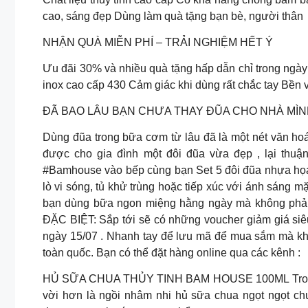
cao, sáng đẹp Dùng làm quà tặng bạn bè, người thân
NHẬN QUÀ MIỄN PHÍ – TRẢI NGHIỆM HẾT Ý
Ưu đãi 30% và nhiều quà tặng hấp dẫn chỉ trong ngày
inox cao cấp 430 Cảm giác khi dùng rất chắc tay Bền v
ĐÃ BAO LÂU BẠN CHƯA THAY ĐŨA CHO NHÀ MÌ
Dùng đũa trong bữa cơm từ lâu đã là một nét văn ho
được cho gia đình một đôi đũa vừa đẹp , lại thuận
#Bamhouse vào bếp cùng bạn Set 5 đôi đũa nhựa họa 
lò vi sóng, tủ khử trùng hoặc tiếp xúc với ánh sáng mặ
bạn dùng bữa ngon miệng hằng ngày mà không phải l
ĐẶC BIỆT: Sắp tới sẽ có những voucher giảm giá siê
ngày 15/07 . Nhanh tay để lưu mã để mua sắm mà k
toàn quốc. Bạn có thể đặt hàng online qua các kênh :
HỦ SỮA CHUA THỦY TINH BAM HOUSE 100ML Trong thời
vời hơn là ngồi nhâm nhi hủ sữa chua ngọt ngọt ch