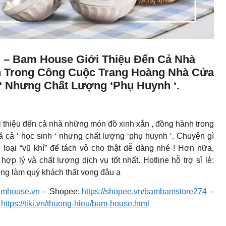
i – Bam House Giới Thiệu Đến Cả Nhà
h Trong Công Cuộc Trang Hoàng Nhà Cửa
 ‘ Nhưng Chất Lượng ‘phụ Huynh ‘.
 thiệu đến cả nhà những món đồ xinh xắn , đồng hành trong
 cả ‘ học sinh ‘ nhưng chất lượng ‘phụ huynh ‘. Chuyện gì
oại “vũ khí” để tách vỏ cho thật dễ dàng nhé ! Hơn nữa,
p lý và chất lượng dịch vụ tốt nhất. Hotline hỗ trợ sỉ lẻ:
g làm quý khách thất vọng đâu ạ
bamhouse.vn
– Shopee:
https://shopee.vn/bambamstore274
–
:
https://tiki.vn/thuong-hieu/bam-house.html