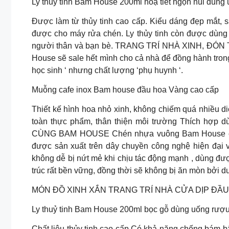
Ly thuỷ tinh Bam House 200ml hoạ tiết ngọn núi dùng 
Được làm từ thủy tinh cao cấp. Kiểu dáng đẹp mắt, 
được cho máy rửa chén. Ly thủy tinh còn được dùng 
người thân và bạn bè. TRANG TRÍ NHÀ XINH, ĐÓN T
House sẽ sale hết mình cho cả nhà để đồng hành tron
học sinh ‘ nhưng chất lượng ‘phụ huynh ‘.
Muỗng cafe inox Bam house đầu hoa Vàng cao cấp
Thiết kế hình hoa nhỏ xinh, không chiếm quá nhiều d
toàn thực phẩm, thân thiện môi trường Thích hợp
CÙNG BAM HOUSE Chén nhựa vuông Bam House chất l
được sản xuất trên dây chuyền công nghệ hiện đại 
không dễ bị nứt mẻ khi chịu tác động mạnh , dùng 
trúc rất bền vững, đồng thời sẽ không bị ăn mòn bởi 
MÓN ĐỒ XINH XẮN TRANG TRÍ NHÀ CỬA DỊP ĐẦU
Ly thuỷ tinh Bam House 200ml bọc gỗ dùng uống rượu
Chất liệu thủy tinh cao cấp Có khả năng chống bám b