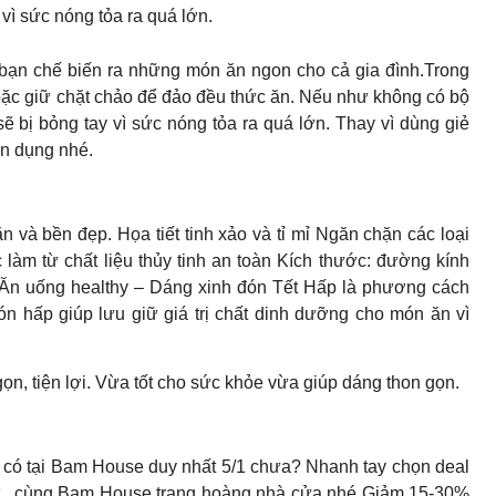
 vì sức nóng tỏa ra quá lớn.
p bạn chế biến ra những món ăn ngon cho cả gia đình.Trong
oặc giữ chặt chảo để đảo đều thức ăn. Nếu như không có bộ
sẽ bị bỏng tay vì sức nóng tỏa ra quá lớn. Thay vì dùng giẻ
ên dụng nhé.
n và bền đẹp. Họa tiết tinh xảo và tỉ mỉ Ngăn chặn các loại
àm từ chất liệu thủy tinh an toàn Kích thước: đường kính
 Ăn uống healthy – Dáng xinh đón Tết Hấp là phương cách
ón hấp giúp lưu giữ giá trị chất dinh dưỡng cho món ăn vì
gọn, tiện lợi. Vừa tốt cho sức khỏe vừa giúp dáng thon gọn.
̉ có tại Bam House duy nhất 5/1 chưa? Nhanh tay chọn deal
Tết , cùng Bam House trang hoàng nhà cửa nhé Giảm 15-30%