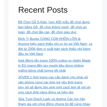
Recent Posts
Đồ Chơi Gỗ S-Kids, hơn 400 mẫu đồ chơi được
làm bằng Gỗ, đồ chơi thông minh, đồ chơi an
toàn, đồ chơi lắp ráp, đồ chơi giáo dục
Đinh Tị Books CÙNG CON KHÔN LỚN là
thương hiệu sách thiếu nhi uy tín tại Việt Nam, ra
đời từ 2006 đơn vị xuất bản sách thiếu nhi hàng
đầu tại Việt Nam
Ipek Bông tẩy trang 100% cotton tự nhiên Made
in EU mang đến tay người tiêu dùng những
miếng bông chất lượng tốt nhất
JOVEN 1 thời trang cao cấp dành cho phái nữ
văn phòng cùng các bạn trẻ yêu thời trang
phụ nữ sẽ được tôn vinh một cách tinh tế với ph
ong cách thật năng động và hiện đại
Sữa Tươi Dutch Lady có đường Các mẹ hãy
tham gia với cộng đồng chúng tôi để cùng nhau