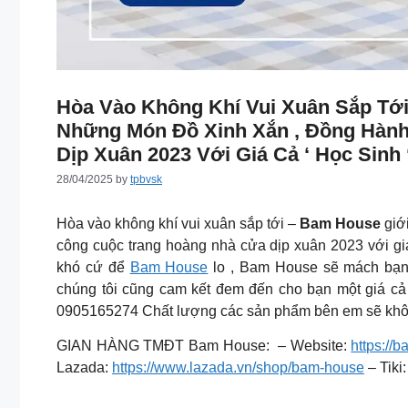
Hòa Vào Không Khí Vui Xuân Sắp Tớ
Những Món Đồ Xinh Xắn , Đồng Hàn
Dịp Xuân 2023 Với Giá Cả ‘ Học Sinh
28/04/2025
by
tpbvsk
Hòa vào không khí vui xuân sắp tới –
Bam House
giới
công cuộc trang hoàng nhà cửa dịp xuân 2023 với giá
khó cứ để
Bam House
lo , Bam House sẽ mách bạn l
chúng tôi cũng cam kết đem đến cho bạn một giá cả hợ
0905165274 Chất lượng các sản phẩm bên em sẽ khôn
GIAN HÀNG TMĐT Bam House: – Website:
https://
Lazada:
https://www.lazada.vn/shop/bam-house
– Tiki