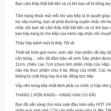
Bạn cảm thấy thật bất tiện và có khi bạn sẽ bị bỏng tay
Tâm trạng thoải mái mỗi khi vào bếp là bí quyết giú
lúc nấu nướng, bạn sẽ phải thường xuyên nhấc nồi h
nhấc nồi bạn sẽ cảm thấy thật bất tiện và có khi bạn 
bạn hãy trang bị cho bếp của mình cặp nhấc nồi chuy
Thấy hộp bánh mứt là thấy Tết về
Thiết kế hình giọt nước xinh xắn Sản phẩm rất dày dặ
côn trùng… nên rất đảm bảo vệ sinh Sản phẩm được l
11cm, chiều cao 7cm (chưa tính phần chóp của nắp)
nấu mà thực phẩm chịu ít tác động của nhiệt. Các m
không bị chất lỏng hay lửa tác động trực tiếp
Vậy nên trong bếp nhất định phải có chiếc vỉ hấp nhỏ 
THÁNG 1 RỘN RÀNG – HÀNG VẠN ƯU ĐÃI
Bạn đã sẵn sàng cho mùa sale đầu năm siêu HOT chi
nhận quà xinh nhé ! Chỉ còn mấy ngày nữa là đến 