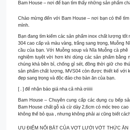
Bam House – nơi để bạn tìm thấy những sản phẩm chất
Chào mừng đến với Bam House – nơi bạn có thể tìm t
mình.
Bạn đang tìm kiếm các sản phẩm inox chất lượng tốt n
304 cao cấp và màu vàng, trắng sang trọng, Muỗng N
cầu của bạn. Với Muỗng soup và Nĩa Muỗng cà phê 
nghiệm tuyệt vời hơn khi dùng các sản phẩm bằng n
chúng khá bền bỉ, chống gỉ sét, đồng thời giữ cho t
sản phẩm chất lượng, MVS04 còn được thiết kế với k
đẹp sang trọng và độc đáo cho bàn ăn của bạn.
[ . ] để nhận báo giá nha cả nhà ơiiiii
Bam House – Chuyên cung cấp các dụng cụ bếp sản
Bam House chất gỗ xà cừ dày 2,6cm có móc treo cao 
không thể bỏ qua , nhưng không phải ai cũng biết cách 
ƯU ĐIỂM NỔI BẬT CỦA VỢT LƯỚI VỚT THỨC ĂN Sau kh