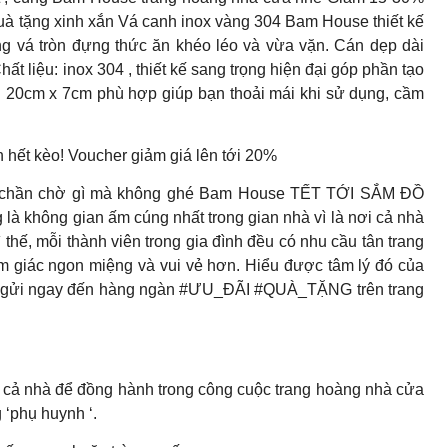
tặng xinh xắn Vá canh inox vàng 304 Bam House thiết kế
lòng vá tròn đựng thức ăn khéo léo và vừa vặn. Cán dẹp dài
ất liệu: inox 304 , thiết kế sang trọng hiện đại góp phần tạo
: 20cm x 7cm phù hợp giúp bạn thoải mái khi sử dụng, cầm
 hết kèo! Voucher giảm giá lên tới 20%
n chần chờ gì mà không ghé Bam House TẾT TỚI SẮM ĐỒ
ông gian ấm cúng nhất trong gian nhà vì là nơi cả nhà
hế, mỗi thành viên trong gia đình đều có nhu cầu tân trang
ảm giác ngon miệng và vui vẻ hơn. Hiểu được tâm lý đó của
gửi ngay đến hàng ngàn #ƯU_ĐÃI #QUÀ_TẶNG trên trang
o cả nhà để đồng hành trong công cuộc trang hoàng nhà cửa
 ‘phụ huynh ‘.