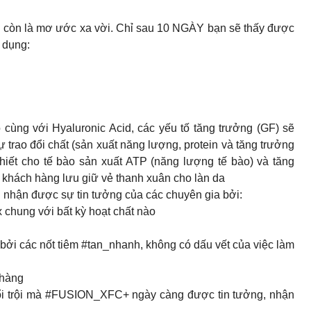
g còn là mơ ước xa vời. Chỉ sau 10 NGÀY bạn sẽ thấy được
g dụng:
ng với Hyaluronic Acid, các yếu tố tăng trưởng (GF) sẽ
ự trao đổi chất (sản xuất năng lượng, protein và tăng trưởng
thiết cho tế bào sản xuất ATP (năng lượng tế bào) và tăng
 khách hàng lưu giữ vẻ thanh xuân cho làn da
 nhận được sự tin tưởng của các chuyên gia bởi:
 chung với bất kỳ hoạt chất nào
c bởi các nốt tiêm #tan_nhanh, không có dấu vết của việc làm
 hàng
ổi trội mà #FUSION_XFC+ ngày càng được tin tưởng, nhận