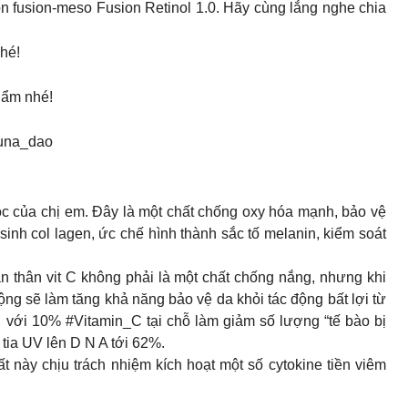
n fusion-meso Fusion Retinol 1.0. Hãy cùng lắng nghe chia
nhé!
hẩm nhé!
luna_dao
ộc của chị em. Đây là một chất chống oxy hóa mạnh, bảo vệ
sinh col lagen, ức chế hình thành sắc tố melanin, kiểm soát
ản thân vit C không phải là một chất chống nắng, nhưng khi
ng sẽ làm tăng khả năng bảo vệ da khỏi tác động bất lợi từ
ị với 10% #Vitamin_C tại chỗ làm giảm số lượng “tế bào bị
tia UV lên D N A tới 62%.
 này chịu trách nhiệm kích hoạt một số cytokine tiền viêm