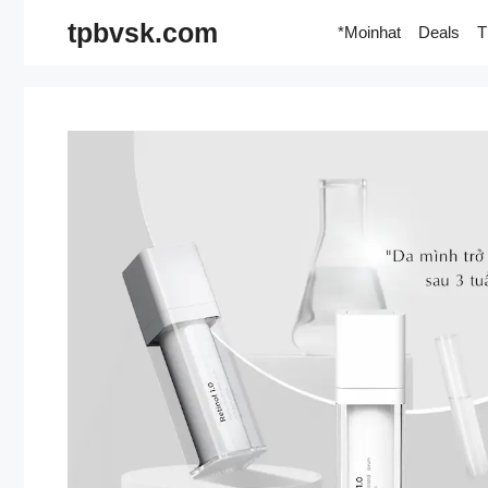
Skip
tpbvsk.com
*Moinhat
Deals
T
to
content