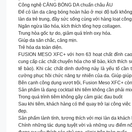
Công nghệ CĂNG BÓNG DA chuẩn châu ÂU
Để có làn da căng bóng hoàn hảo ở mọi độ tuổi khôn
làn da trẻ trung, đầy sức sống cùng với hàng loạt côn
Ngăn ngừa lão hóa, kích thích tổng hợp collagen.
Trung hòa gốc tự do, giảm quá trình oxy hóa.
Giúp da săn chắc, căng mịn.
Trẻ hóa da toàn diện.
FUSION MESO XFC+ với hơn 63 hoạt chất đỉnh cao cù
cung cấp các chất chuyển hóa cho tế bào, kích thích s
tế bào). Khi các chất dinh dưỡng này là yếu tố cần 
cường phục hồi chức năng tự nhiên của da. Giúp giúp
Bên cạnh công dụng vượt trội, Fusion Meso XFC+ còn
Sản phẩm là dạng cocktail khi tiêm không cần phải mix
Trong quá trình tiêm không gây cảm giác đau buốt
Sau khi tiêm, khách hàng có thể quay trở lại công việ
đẹp.
Sản phẩm lành tính, tương thích với mọi làn da khách
Chính những tác dụng tuyệt vời và những ưu điểm n