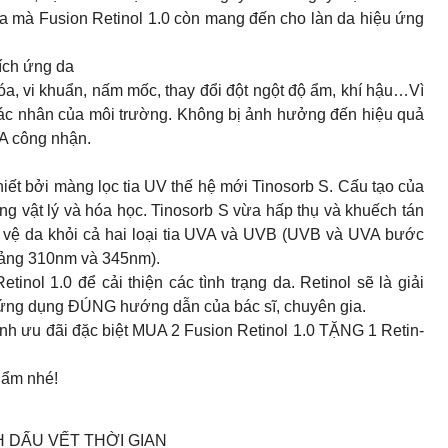
 da mà Fusion Retinol 1.0 còn mang đến cho làn da hiệu ứng
ích ứng da
a, vi khuẩn, nấm mốc, thay đổi đột ngột độ ẩm, khí hậu…Vì
 tác nhân của môi trường. Không bị ảnh hưởng đến hiệu quả
A công nhận.
iết bởi màng lọc tia UV thế hệ mới Tinosorb S. Cấu tạo của
g vật lý và hóa học. Tinosorb S vừa hấp thụ và khuếch tán
 vệ da khỏi cả hai loại tia UVA và UVB (UVB và UVA bước
oảng 310nm và 345nm).
tinol 1.0 để cải thiện các tình trạng da. Retinol sẽ là giải
ng dụng ĐÚNG hướng dẫn của bác sĩ, chuyên gia.
ình ưu đãi đặc biệt MUA 2 Fusion Retinol 1.0 TẶNG 1 Retin-
hẩm nhé!
H DẤU VẾT THỜI GIAN