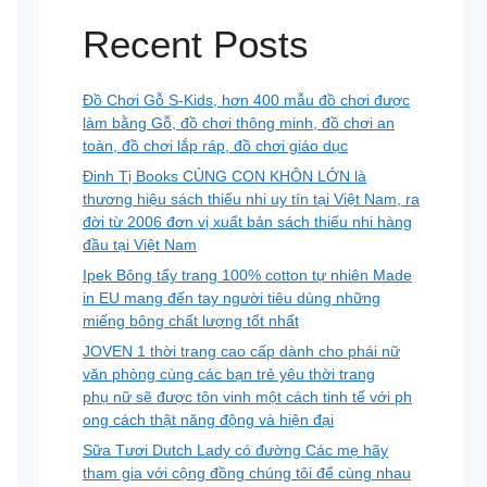
Recent Posts
Đồ Chơi Gỗ S-Kids, hơn 400 mẫu đồ chơi được
làm bằng Gỗ, đồ chơi thông minh, đồ chơi an
toàn, đồ chơi lắp ráp, đồ chơi giáo dục
Đinh Tị Books CÙNG CON KHÔN LỚN là
thương hiệu sách thiếu nhi uy tín tại Việt Nam, ra
đời từ 2006 đơn vị xuất bản sách thiếu nhi hàng
đầu tại Việt Nam
Ipek Bông tẩy trang 100% cotton tự nhiên Made
in EU mang đến tay người tiêu dùng những
miếng bông chất lượng tốt nhất
JOVEN 1 thời trang cao cấp dành cho phái nữ
văn phòng cùng các bạn trẻ yêu thời trang
phụ nữ sẽ được tôn vinh một cách tinh tế với ph
ong cách thật năng động và hiện đại
Sữa Tươi Dutch Lady có đường Các mẹ hãy
tham gia với cộng đồng chúng tôi để cùng nhau