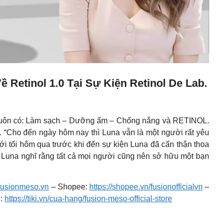
 Retinol 1.0 Tại Sự Kiện Retinol De Lab.
 luôn có: Làm sạch – Dưỡng ẩm – Chống nắng và RETINOL.
”. “Cho đến ngày hôm nay thì Luna vẫn là một người rất yêu
ới tối hôm qua trước khi đến sự kiện Luna đã cẩn thận thoa
. Luna nghĩ rằng tất cả mọi người cũng nên sở hữu một bạn
//fusionmeso.vn
– Shopee:
https://shopee.vn/fusionofficialvn
–
i:
https://tiki.vn/cua-hang/fusion-meso-official-store