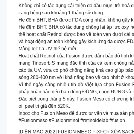
Không chỉ có tác dụng cải thiện da dầu mụn, trẻ hoá
căng bóng sau khoảng 1 tháng sử dụng.
Hệ đệm BHT, BHA được FDA công nhận, không gây k
Hệ đệm BHT, BHA có tác dụng chống lại áp lực oxy hó
thế hoạt chất Retinol được bảo vệ toàn vẹn dưới cái
và hoạt động an toàn không gây kích ứng da được FD
Màng lọc tia UV thế hệ mới
Hoạt chất Retinol của Fusion được đảm bảo độ tinh kh
màng Tinosorb S mang đặc tính của cả kem chống nắn
các tia UV, vừa có phổ chống nắng khá cao giúp bảo
sóng 280-400 nm với khả năng bảo vệ cao nhất ở kh
Vì thế ngày càng nhiều tín đồ Việt lựa chọn Fusion Re
pháp hoàn hảo nếu bạn dùng ĐÚNG, chọn ĐÚNG và ứ
Đặc biệt trong tháng 5 này, Fusion Meso có chương tr
oil peel trị giá đến 520K.
Inbox cho Fusion Meso để được tư vấn và mua sản p
#Fusionmeso #Fusionretinol #retinoldelab #fusion
[DIỆN MẠO 2022] FUSION MESO F-XFC+ XÓA SẠC