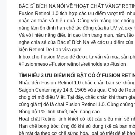
BÁC SĨ BÍCH NA NÓI VỀ “HOẠT CHẤT VÀNG” RET
Fusion Retinol 1.0 tích hợp các ưu điểm vượt trội
nhận an toàn và hiệu quả. Cùng với màng lọc chống 
năng làm ổn định hạn chế tác động của tia UV và oxy h
Và với hiệu năng điều trị cao tình trạng mụn, nám, lã
nghe chia sẻ của Bác sĩ Bích Na về các ưu điểm của F
kiện Retinol De Lab vừa qua!
Inbox cho Fusion Meso để được tư vấn và mua sản p
#Fusionmeso #Fusionretinol #retinoldelab #fusion
TÌM HIỂU 3 ƯU ĐIỂM NỔI BẬT CÓ Ở FUSION RETIN
Nhắc đến Fusion Retinol 1.0 chắc chắn bạn sẽ không 
Saigon Center ngày 14 & 15/05 vừa qua. Chủ đề Reti
cho giới mộ điệu Việt. Tại đây, chắc chắn khi tham g
cùng giá trị đó là chai Fusion Retinol 1.0. Cùng chúng 
Nồng độ 1%, tinh khiết, hiệu năng cao
Hoạt chất Retinol tinh khiết có kết cấu siêu mịn sẽ
Hạn chế bong tróc, ửng đỏ khi sử dụng (kể cả bạn mới 
bề mặt da theo cơ chế sừng hóa, loại bỏ triệt để tế bà