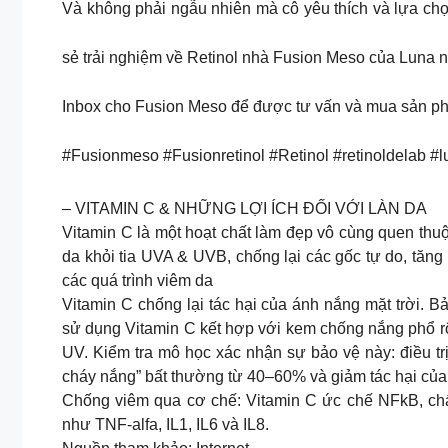
Và không phải ngẫu nhiên mà cô yêu thích và lựa chọ
sẻ trải nghiệm về Retinol nhà Fusion Meso của Luna 
Inbox cho Fusion Meso để được tư vấn và mua sản p
#Fusionmeso #Fusionretinol #Retinol #retinoldelab #
– VITAMIN C & NHỮNG LỢI ÍCH ĐỐI VỚI LÀN DA
Vitamin C là một hoạt chất làm đẹp vô cùng quen thu
da khỏi tia UVA & UVB, chống lại các gốc tự do, tăng 
các quá trình viêm da
Vitamin C chống lại tác hại của ánh nắng mặt trời. B
sử dụng Vitamin C kết hợp với kem chống nắng phổ rộ
UV. Kiểm tra mô học xác nhận sự bảo vệ này: điều tr
cháy nắng” bất thường từ 40–60% và giảm tác hại của 
Chống viêm qua cơ chế: Vitamin C ức chế NFkB, chất
như TNF-alfa, IL1, IL6 và IL8.