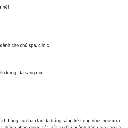
 nhé!
dành cho chủ spa, clinic
 bên trong, da sáng mịn
ch hàng của bạn làn da trắng sáng trẻ trung như thuở xưa.
ic thành phần được các bác sĩ đầu ngành đánh giá cao về