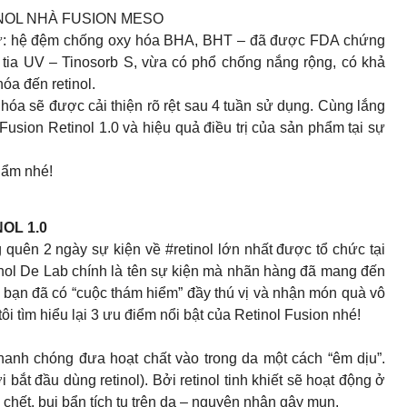
INOL NHÀ FUSION MESO
 như: hệ đệm chống oxy hóa BHA, BHT – đã được FDA chứng
tia UV – Tinosorb S, vừa có phổ chống nắng rộng, có khả
óa đến retinol.
o hóa sẽ được cải thiện rõ rệt sau 4 tuần sử dụng. Cùng lắng
usion Retinol 1.0 và hiệu quả điều trị của sản phẩm tại sự
hẩm nhé!
OL 1.0
quên 2 ngày sự kiện về #retinol lớn nhất được tổ chức tại
nol De Lab chính là tên sự kiện mà nhãn hàng đã mang đến
ia bạn đã có “cuộc thám hiểm” đầy thú vị và nhận món quà vô
tôi tìm hiểu lại 3 ưu điểm nổi bật của Retinol Fusion nhé!
 nhanh chóng đưa hoạt chất vào trong da một cách “êm dịu”.
bắt đầu dùng retinol). Bởi retinol tinh khiết sẽ hoạt động ở
o chết, bụi bẩn tích tụ trên da – nguyên nhân gây mụn.