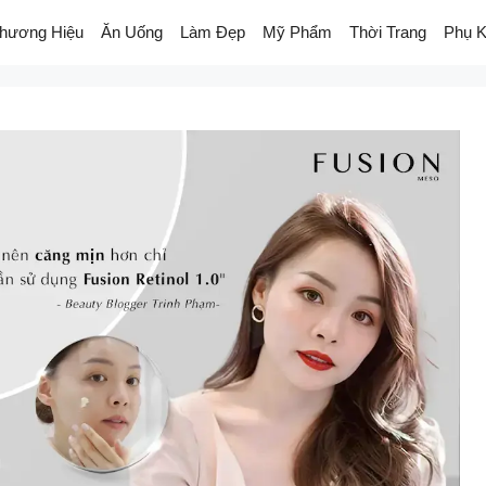
hương Hiệu
Ăn Uống
Làm Đẹp
Mỹ Phẩm
Thời Trang
Phụ K