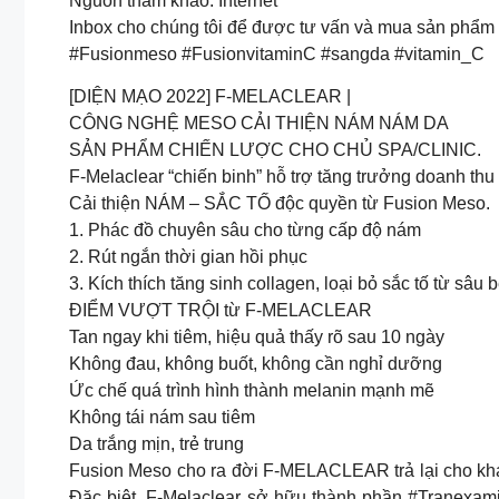
Nguồn tham khảo: Internet
Inbox cho chúng tôi để được tư vấn và mua sản phẩm
#Fusionmeso #FusionvitaminC #sangda #vitamin_C
[DIỆN MẠO 2022] F-MELACLEAR |
CÔNG NGHỆ MESO CẢI THIỆN NÁM NÁM DA
SẢN PHẨM CHIẾN LƯỢC CHO CHỦ SPA/CLINIC.
F-Melaclear “chiến binh” hỗ trợ tăng trưởng doanh thu 
Cải thiện NÁM – SẮC TỐ độc quyền từ Fusion Meso.
1. Phác đồ chuyên sâu cho từng cấp độ nám
2. Rút ngắn thời gian hồi phục
3. Kích thích tăng sinh collagen, loại bỏ sắc tố từ sâu
ĐIỂM VƯỢT TRỘI từ F-MELACLEAR
Tan ngay khi tiêm, hiệu quả thấy rõ sau 10 ngày
Không đau, không buốt, không cần nghỉ dưỡng
Ức chế quá trình hình thành melanin mạnh mẽ
Không tái nám sau tiêm
Da trắng mịn, trẻ trung
Fusion Meso cho ra đời F-MELACLEAR trả lại cho khá
Đặc biệt, F-Melaclear sở hữu thành phần #Tranexam