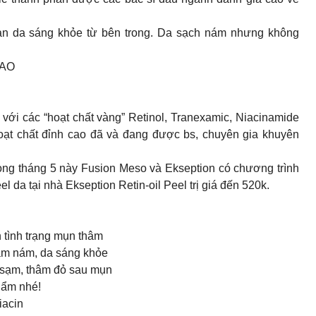
àn da sáng khỏe từ bên trong. Da sạch nám nhưng không
CAO
với các “hoạt chất vàng” Retinol, Tranexamic, Niacinamide
 hoạt chất đỉnh cao đã và đang được bs, chuyên gia khuyên
rong tháng 5 này Fusion Meso và Ekseption có chương trình
 da tại nhà Ekseption Retin-oil Peel trị giá đến 520k.
n tình trạng mụn thâm
sạm nám, da sáng khỏe
 sạm, thâm đỏ sau mụn
hẩm nhé!
iacin