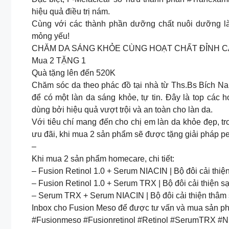
hiệu quả điều trị nám.
Cùng với các thành phần dưỡng chất nuôi dưỡng l
mỏng yếu!
CHĂM DA SÁNG KHỎE CÙNG HOẠT CHẤT ĐỈNH 
Mua 2 TẶNG 1
Quà tặng lên đến 520K
Chăm sóc da theo phác đồ tại nhà từ Ths.Bs Bích Na 
để có một làn da sáng khỏe, tự tin. Đây là top các
dùng bởi hiệu quả vượt trội và an toàn cho làn da.
Với tiêu chí mang đến cho chị em làn da khỏe đẹp, t
ưu đãi, khi mua 2 sản phẩm sẽ được tặng giải pháp peel
–
Khi mua 2 sản phẩm homecare, chi tiết:
– Fusion Retinol 1.0 + Serum NIACIN | Bộ đôi cải thiệ
– Fusion Retinol 1.0 + Serum TRX | Bộ đôi cải thiện 
– Serum TRX + Serum NIACIN | Bộ đôi cải thiện thâm
Inbox cho Fusion Meso để được tư vấn và mua sản p
#Fusionmeso #Fusionretinol #Retinol #SerumTRX #N