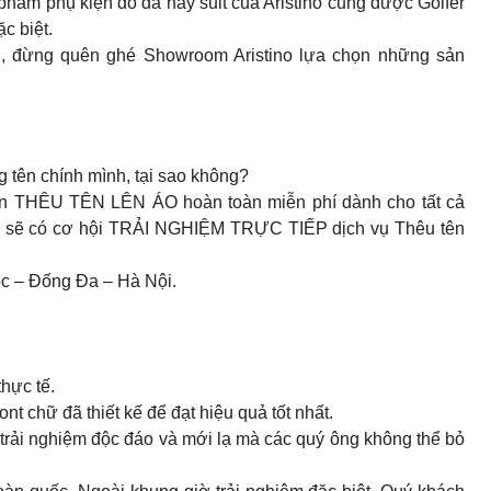
phẩm phụ kiện đồ da hay suit của Aristino cũng được Golfer
c biệt.
h, đừng quên ghé Showroom Aristino lựa chọn những sản
 tên chính mình, tại sao không?
yền THÊU TÊN LÊN ÁO hoàn toàn miễn phí dành cho tất cả
ách sẽ có cơ hội TRẢI NGHIỆM TRỰC TIẾP dịch vụ Thêu tên
ộc – Đống Đa – Hà Nội.
thực tế.
nt chữ đã thiết kế để đạt hiệu quả tốt nhất.
rải nghiệm độc đáo và mới lạ mà các quý ông không thể bỏ