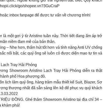
toàn quốc. Ngoài khung giờ trải nghiệm đặc biệt, Quý khách
//shopii.click/go/shopee.vn?3GuCraP
hoặc inbox fanpage để được tư vấn về chương trình!
là một gợi ý từ Aristino tuần này. Thời tiết đang ấm áp trở
ỏa mãn niềm đam mê của bản thân.
king – Nhẹ hơn, thấm hút tốt hơn và tính năng Anti UV chống
sắc nổi bật, các quý ông sẽ luôn có được diện mạo tự tin và
stino Lạch Tray Hải Phòng
trương Showroom Aristino Lạch Tray Hải Phòng diễn ra thật
 Thành phố Hoa phượng đỏ.
n lịch lãm quý ông, hàng trăm mẫu thiết kế Suit, Blazer, Sơ
hượng thượng nhất đã sẵn sàng lên kệ để phục vụ quý khách
 13.03.2022
 TRIỆU ĐỒNG. Ghé thăm Showroom Aristino tại địa chỉ 34 –
à khám phá!