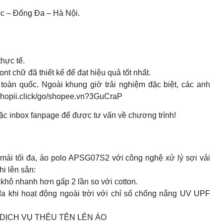
ộc – Đống Đa – Hà Nội.
thực tế.
nt chữ đã thiết kế để đạt hiệu quả tốt nhất.
 toàn quốc. Ngoài khung giờ trải nghiệm đặc biệt, các anh
//shopii.click/go/shopee.vn?3GuCraP
c inbox fanpage để được tư vấn về chương trình!
 mái tối đa, áo polo APSG07S2 với công nghệ xử lý sợi vải
hi lên sân:
khô nhanh hơn gấp 2 lần so với cotton.
đa khi hoạt động ngoài trời với chỉ số chống nắng UV UPF
NGHIỆM DỊCH VỤ THÊU TÊN LÊN ÁO