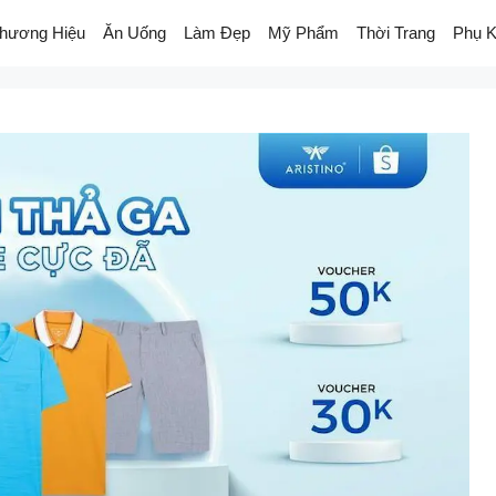
hương Hiệu
Ăn Uống
Làm Đẹp
Mỹ Phẩm
Thời Trang
Phụ K