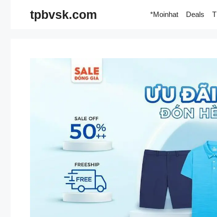
Skip
tpbvsk.com
*Moinhat
Deals
T
to
content