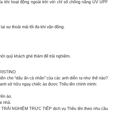
đa khi hoạt động ngoài trời với chỉ số chống nắng UV UPF
ại sự thoải mái tối đa khi vận động.
mời quý khách ghé thăm để trải nghiệm.
RISTINO
 diện cho “dấu ấn cá nhân” của các anh diễn ra như thế nào?
c anh sở hữu ngay chiếc áo được Thêu tên chính mình:
rên áo.
i nhà.
hội TRẢI NGHIỆM TRỰC TIẾP dịch vụ Thêu tên theo nhu cầu