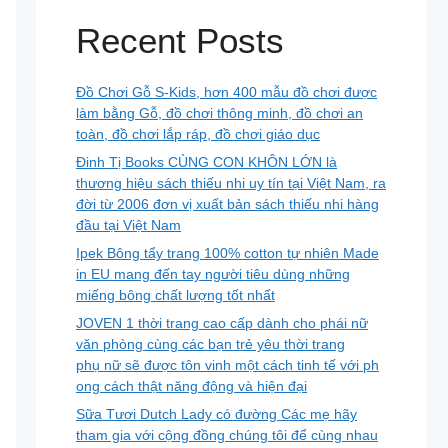
Recent Posts
Đồ Chơi Gỗ S-Kids, hơn 400 mẫu đồ chơi được
làm bằng Gỗ, đồ chơi thông minh, đồ chơi an
toàn, đồ chơi lắp ráp, đồ chơi giáo dục
Đinh Tị Books CÙNG CON KHÔN LỚN là
thương hiệu sách thiếu nhi uy tín tại Việt Nam, ra
đời từ 2006 đơn vị xuất bản sách thiếu nhi hàng
đầu tại Việt Nam
Ipek Bông tẩy trang 100% cotton tự nhiên Made
in EU mang đến tay người tiêu dùng những
miếng bông chất lượng tốt nhất
JOVEN 1 thời trang cao cấp dành cho phái nữ
văn phòng cùng các bạn trẻ yêu thời trang
phụ nữ sẽ được tôn vinh một cách tinh tế với ph
ong cách thật năng động và hiện đại
Sữa Tươi Dutch Lady có đường Các mẹ hãy
tham gia với cộng đồng chúng tôi để cùng nhau