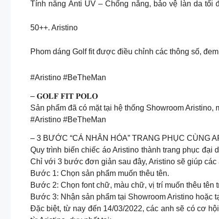
Tính năng Anti UV – Chống nắng, bảo vệ làn da tối 
50++. Aristino
Phom dáng Golf fit được điều chỉnh các thông số, đem l
#Aristino #BeTheMan
– 𝐆𝐎𝐋𝐅 𝐅𝐈𝐓 𝐏𝐎𝐋𝐎
Sản phẩm đã có mặt tại hệ thống Showroom Aristino, 
#Aristino #BeTheMan
– 3 BƯỚC “CÁ NHÂN HÓA” TRANG PHỤC CÙNG A
Quy trình biến chiếc áo Aristino thành trang phục đại
Chỉ với 3 bước đơn giản sau đây, Aristino sẽ giúp cá
Bước 1: Chọn sản phẩm muốn thêu tên.
Bước 2: Chọn font chữ, màu chữ, vị trí muốn thêu tên t
Bước 3: Nhận sản phẩm tại Showroom Aristino hoặc tạ
Đặc biệt, từ nay đến 14/03/2022, các anh sẽ có cơ 