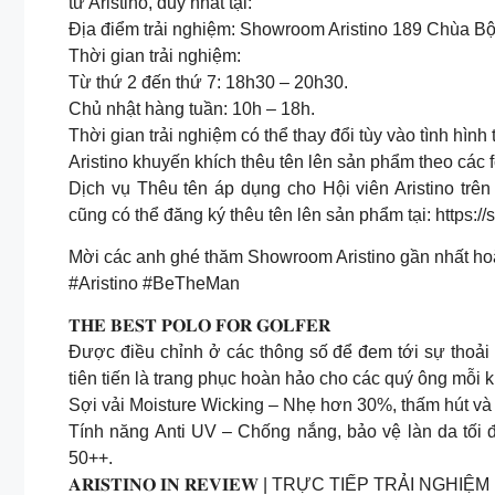
từ Aristino, duy nhất tại:
Địa điểm trải nghiệm: Showroom Aristino 189 Chùa B
Thời gian trải nghiệm:
Từ thứ 2 đến thứ 7: 18h30 – 20h30.
Chủ nhật hàng tuần: 10h – 18h.
Thời gian trải nghiệm có thể thay đổi tùy vào tình hình 
Aristino khuyến khích thêu tên lên sản phẩm theo các fo
Dịch vụ Thêu tên áp dụng cho Hội viên Aristino trên
cũng có thể đăng ký thêu tên lên sản phẩm tại: https:
Mời các anh ghé thăm Showroom Aristino gần nhất hoặ
#Aristino #BeTheMan
𝐓𝐇𝐄 𝐁𝐄𝐒𝐓 𝐏𝐎𝐋𝐎 𝐅𝐎𝐑 𝐆𝐎𝐋𝐅𝐄𝐑
Được điều chỉnh ở các thông số để đem tới sự thoải
tiên tiến là trang phục hoàn hảo cho các quý ông mỗi k
Sợi vải Moisture Wicking – Nhẹ hơn 30%, thấm hút và 
Tính năng Anti UV – Chống nắng, bảo vệ làn da tối 
50++.
𝐀𝐑𝐈𝐒𝐓𝐈𝐍𝐎 𝐈𝐍 𝐑𝐄𝐕𝐈𝐄𝐖 | TRỰC TIẾP TRẢI 