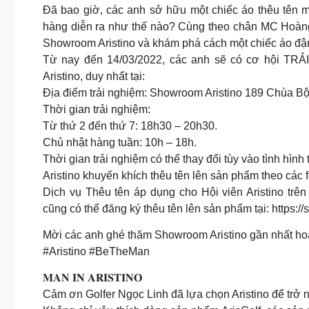
Đã bao giờ, các anh sở hữu một chiếc áo thêu tên mì
hàng diễn ra như thế nào? Cùng theo chân MC Hoàng
Showroom Aristino và khám phá cách một chiếc áo đậm
Từ nay đến 14/03/2022, các anh sẽ có cơ hội TR
Aristino, duy nhất tại:
Địa điểm trải nghiệm: Showroom Aristino 189 Chùa B
Thời gian trải nghiệm:
Từ thứ 2 đến thứ 7: 18h30 – 20h30.
Chủ nhật hàng tuần: 10h – 18h.
Thời gian trải nghiệm có thể thay đổi tùy vào tình hình 
Aristino khuyến khích thêu tên lên sản phẩm theo các fo
Dịch vụ Thêu tên áp dụng cho Hội viên Aristino trên
cũng có thể đăng ký thêu tên lên sản phẩm tại: https:
Mời các anh ghé thăm Showroom Aristino gần nhất hoặ
#Aristino #BeTheMan
𝐌𝐀𝐍 𝐈𝐍 𝐀𝐑𝐈𝐒𝐓𝐈𝐍𝐎
Cảm ơn Golfer Ngọc Linh đã lựa chọn Aristino để trở nên