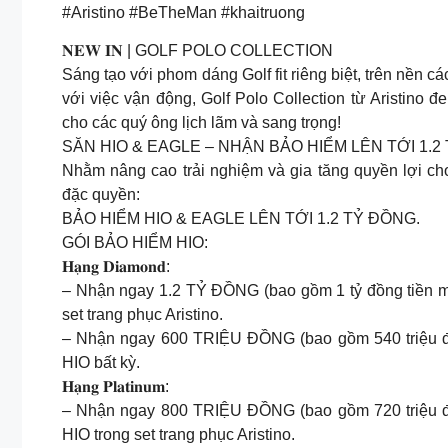
#Aristino #BeTheMan #khaitruong
𝐍𝐄𝐖 𝐈𝐍 | GOLF POLO COLLECTION
Sáng tạo với phom dáng Golf fit riêng biệt, trên nền c
với việc vận động, Golf Polo Collection từ Aristino 
cho các quý ông lịch lãm và sang trọng!
SĂN HIO & EAGLE – NHẬN BẢO HIỂM LÊN TỚI 1.2
Nhằm nâng cao trải nghiệm và gia tăng quyền lợi cho
đặc quyền:
BẢO HIỂM HIO & EAGLE LÊN TỚI 1.2 TỶ ĐỒNG.
GÓI BẢO HIỂM HIO:
𝐇𝐚̣𝐧𝐠 𝐃𝐢𝐚𝐦𝐨𝐧𝐝:
– Nhận ngay 1.2 TỶ ĐỒNG (bao gồm 1 tỷ đồng tiền mặt
set trang phục Aristino.
– Nhận ngay 600 TRIỆU ĐỒNG (bao gồm 540 triệu đồng
HIO bất kỳ.
𝐇𝐚̣𝐧𝐠 𝐏𝐥𝐚𝐭𝐢𝐧𝐮𝐦:
– Nhận ngay 800 TRIỆU ĐỒNG (bao gồm 720 triệu đồng
HIO trong set trang phục Aristino.