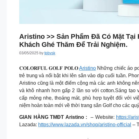
Aristino >> Sản Phẩm Đã Có Mặt Tại
Khách Ghé Thăm Để Trải Nghiệm.
03/05/2025
by
tpbvsk
𝐂𝐎𝐋𝐎𝐑𝐅𝐔𝐋 𝐆𝐎𝐋𝐅 𝐏𝐎𝐋𝐎
Aristino
Những chiếc áo pol
trẻ trung và nổi bật khi lên sân vào dịp cuối tuần. Ph
Aristino cũng là một điểm cộng mà các anh không nê
và khô nhanh hơn gấp 2 lần so với cotton.Sáng tạo vớ
cấp mỏng nhẹ, thoáng mát, phù hợp tuyệt đối với vi
niệm hoàn toàn mới về thời trang sân Golf cho các quý
GIAN HÀNG TMĐT Aristino :
– Website:
https://ari
Lazada:
https://www.lazada.vn/shop/aristino-official
– T