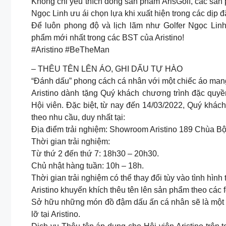
Không chỉ yêu thích dòng sản phẩm ArisGolf, các sản 
Ngọc Linh ưu ái chọn lựa khi xuất hiện trong các dịp đặ
Để luôn phong độ và lịch lãm như Golfer Ngọc Lin
phẩm mới nhất trong các BST của Aristino!
#Aristino #BeTheMan
– THÊU TÊN LÊN ÁO, GHI DẤU TỰ HÀO
“Đánh dấu” phong cách cá nhân với một chiếc áo mang
Aristino dành tặng Quý khách chương trình đặc qu
Hội viên. Đặc biệt, từ nay đến 14/03/2022, Quý kh
theo nhu cầu, duy nhất tại:
Địa điểm trải nghiệm: Showroom Aristino 189 Chùa B
Thời gian trải nghiệm:
Từ thứ 2 đến thứ 7: 18h30 – 20h30.
Chủ nhật hàng tuần: 10h – 18h.
Thời gian trải nghiệm có thể thay đổi tùy vào tình hình 
Aristino khuyến khích thêu tên lên sản phẩm theo các fo
Sở hữu những món đồ đậm dấu ấn cá nhân sẽ là một t
lỡ tại Aristino.