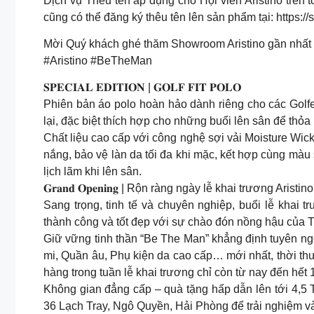
Dịch vụ Thêu tên áp dụng cho Hội viên Aristino trên 
cũng có thể đăng ký thêu tên lên sản phẩm tại: https:
Mời Quý khách ghé thăm Showroom Aristino gần nhất 
#Aristino #BeTheMan
𝐒𝐏𝐄𝐂𝐈𝐀𝐋 𝐄𝐃𝐈𝐓𝐈𝐎𝐍 | 𝐆𝐎𝐋𝐅 𝐅𝐈𝐓 𝐏𝐎𝐋𝐎
Phiên bản áo polo hoàn hảo dành riêng cho các Golfer 
lại, đặc biệt thích hợp cho những buổi lên sân để th
Chất liệu cao cấp với công nghệ sợi vải Moisture Wic
nắng, bảo vệ làn da tối đa khi mặc, kết hợp cùng màu 
lịch lãm khi lên sân.
𝐆𝐫𝐚𝐧𝐝 𝐎𝐩𝐞𝐧𝐢𝐧𝐠 | Rộn ràng ngày lễ khai trương Ari
Sang trọng, tinh tế và chuyên nghiệp, buổi lễ khai 
thành công và tốt đẹp với sự chào đón nồng hậu của
Giữ vững tinh thần “Be The Man” khẳng định tuyên ngô
mi, Quần âu, Phụ kiện da cao cấp… mới nhất, thời t
hàng trong tuần lễ khai trương chỉ còn từ nay đến hết
Không gian đẳng cấp – quà tặng hấp dẫn lên tới 4,5
36 Lạch Tray, Ngô Quyền, Hải Phòng để trải nghiệm v