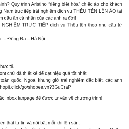
nh? Quy trình Aristino “riêng biệt hóa” chiếc áo cho khách
 Nam trực tiếp trải nghiệm dịch vụ THÊU TÊN LÊN ÁO tại
 dấu ấn cá nhân của các anh ra đời!
ẢI NGHIỆM TRỰC TIẾP dịch vụ Thêu tên theo nhu cầu từ
ộc – Đống Đa – Hà Nội.
thực tế.
nt chữ đã thiết kế để đạt hiệu quả tốt nhất.
 toàn quốc. Ngoài khung giờ trải nghiệm đặc biệt, các anh
//shopii.click/go/shopee.vn?3GuCraP
c inbox fanpage để được tư vấn về chương trình!
 thật tự tin và nổi bật mỗi khi lên sân.