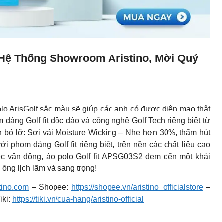
 Hệ Thống Showroom Aristino, Mời Quý
o ArisGolf sắc màu sẽ giúp các anh có được diện mạo thật
om dáng Golf fit độc đáo và công nghệ Golf Tech riêng biệt từ
n bỏ lỡ: Sợi vải Moisture Wicking – Nhẹ hơn 30%, thấm hút
i phom dáng Golf fit riêng biệt, trên nền các chất liệu cao
ệc vận động, áo polo Golf fit APSG03S2 đem đến một khái
 ông lịch lãm và sang trọng!
stino.com
– Shopee:
https://shopee.vn/aristino_officialstore
–
iki:
https://tiki.vn/cua-hang/aristino-official