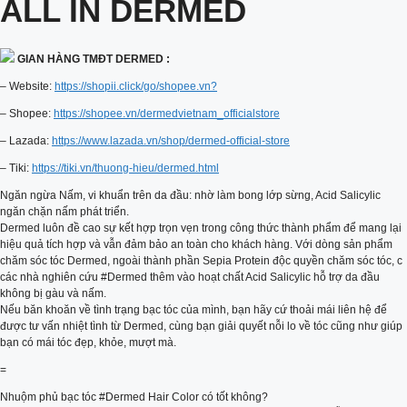
ALL IN DERMED
GIAN HÀNG TMĐT DERMED :
– Website:
https://shopii.click/go/shopee.vn?
– Shopee:
https://shopee.vn/dermedvietnam_officialstore
– Lazada:
https://www.lazada.vn/shop/dermed-official-store
– Tiki:
https://tiki.vn/thuong-hieu/dermed.html
Ngăn ngừa Nấm, vi khuẩn trên da đầu: nhờ làm bong lớp sừng, Acid Salicylic
ngăn chặn nấm phát triển.
Dermed luôn đề cao sự kết hợp trọn vẹn trong công thức thành phẩm để mang lại
hiệu quả tích hợp và vẫn đảm bảo an toàn cho khách hàng. Với dòng sản phẩm
chăm sóc tóc Dermed, ngoài thành phần Sepia Protein độc quyền chăm sóc tóc, c
các nhà nghiên cứu #Dermed thêm vào hoạt chất Acid Salicylic hỗ trợ da đầu
không bị gàu và nấm.
Nếu băn khoăn về tình trạng bạc tóc của mình, bạn hãy cứ thoải mái liên hệ để
được tư vấn nhiệt tình từ Dermed, cùng bạn giải quyết nỗi lo về tóc cũng như giúp
bạn có mái tóc đẹp, khỏe, mượt mà.
=
Nhuộm phủ bạc tóc #Dermed Hair Color có tốt không?