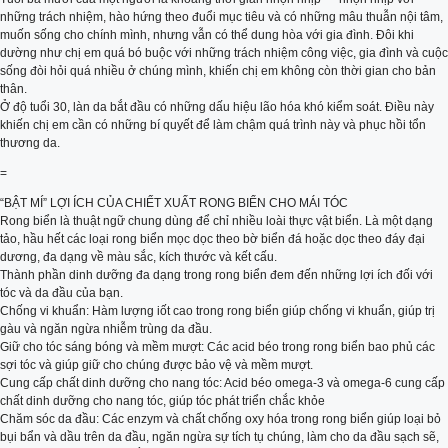
những trách nhiệm, hào hứng theo đuổi mục tiêu và có những mâu thuẫn nội tâm,
muốn sống cho chính mình, nhưng vẫn có thể dung hòa với gia đình. Đôi khi
dường như chị em quá bó buộc với những trách nhiệm công việc, gia đình và cuộc
sống đòi hỏi quá nhiều ở chúng mình, khiến chị em không còn thời gian cho bản
thân.
Ở độ tuổi 30, làn da bắt đầu có những dấu hiệu lão hóa khó kiểm soát. Điều này
khiến chị em cần có những bí quyết để làm chậm quá trình này và phục hồi tổn
thương da.
=
“BẬT MÍ” LỢI ÍCH CỦA CHIẾT XUẤT RONG BIỂN CHO MÁI TÓC
Rong biển là thuật ngữ chung dùng để chỉ nhiều loài thực vật biển. Là một dạng
tảo, hầu hết các loại rong biển mọc dọc theo bờ biển đá hoặc dọc theo đáy đại
dương, đa dạng về màu sắc, kích thước và kết cấu.
Thành phần dinh dưỡng đa dạng trong rong biển đem đến những lợi ích đối với
tóc và da đầu của bạn.
Chống vi khuẩn: Hàm lượng iốt cao trong rong biển giúp chống vi khuẩn, giúp trị
gàu và ngăn ngừa nhiễm trùng da đầu.
Giữ cho tóc sáng bóng và mềm mượt: Các acid béo trong rong biển bao phủ các
sợi tóc và giúp giữ cho chúng được bảo vệ và mềm mượt.
Cung cấp chất dinh dưỡng cho nang tóc: Acid béo omega-3 và omega-6 cung cấp
chất dinh dưỡng cho nang tóc, giúp tóc phát triển chắc khỏe
Chăm sóc da đầu: Các enzym và chất chống oxy hóa trong rong biển giúp loại bỏ
bụi bẩn và dầu trên da đầu, ngăn ngừa sự tích tụ chúng, làm cho da đầu sạch sẽ,