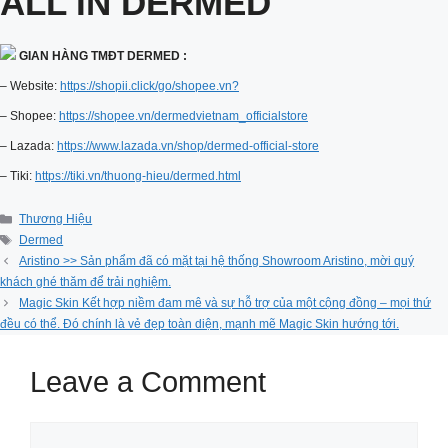
ALL IN DERMED
GIAN HÀNG TMĐT DERMED :
– Website:
https://shopii.click/go/shopee.vn?
– Shopee:
https://shopee.vn/dermedvietnam_officialstore
– Lazada:
https://www.lazada.vn/shop/dermed-official-store
– Tiki:
https://tiki.vn/thuong-hieu/dermed.html
Categories
Thương Hiệu
Tags
Dermed
Aristino >> Sản phẩm đã có mặt tại hệ thống Showroom Aristino, mời quý
khách ghé thăm để trải nghiệm.
Magic Skin Kết hợp niềm đam mê và sự hỗ trợ của một cộng đồng – mọi thứ
đều có thể. Đó chính là vẻ đẹp toàn diện, mạnh mẽ Magic Skin hướng tới.
Leave a Comment
Comment