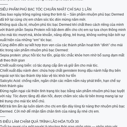
——-
SIÊU PHẨM PHỦ BẠC TÓC CHUẨN NHẬT CHỈ SAU 1 LẦN
Sau bao ngày trông ngóng nàng thơ tinh tú – Sản phẩm nhuộm phủ bạc Dermed
đã trở lại cùng chị em chăm sóc tóc đón mừng năm mới.
Không quá cầu kì, nhuộm phủ tóc bạc Dermed khí chất theo cách riêng của mình
với thành phần Sepia Protein nổi bật đem đến cho chị em sự lựa chọn thông minh
cho mái tóc mượt mà, khỏe khoắn, năng động, trẻ trung, không vướng bận bởi sự
xuất hiện của những “em” tóc bạc.
Cùng điểm đến sự kết hợp trọn vẹn của các thành phần hoạt tính “đỉnh” cho mái
tóc trong sản phẩm nhuộm phủ bạc Dermed:
Sepia protein: phục hồi tóc hư tổn, giúp tóc chắc khỏe hơn nhờ bổ sung đạm mất
đi theo thời gian
Chiết xuất rong biển: có tác dụng cấp ẩm và giữ ẩm cho mái tóc.
Chiết xuất đậu nành đen: chứa hợp chất genistein trong đậu nành hấp thụ bên
ngoài sợi tóc tạo thành lớp bảo vệ tóc khỏi hư tổn
Salicylic Acid: chống nấm, ngăn chặn các mầm nấm này phát triển, hạn chế sự
hình thành gàu
Đừng ngần ngại cải thiện tình trạng tóc bạc bằng sản phẩm nhuộm phủ bạc tuyệt
vời này. Tóc được tăng độ đàn hồi, được chăm sóc sâu từ bên trong mang lại sự
trẻ trung cho mái tóc khổ chủ.
Một trái tim ấm áp luôn dành cho chị em tận đáy lòng từ nàng thơ nhuộm phủ bạc
Dermed. Cởi mở để nhận tấm chân tình của nàng ấy nhé chị em.
—–
5 ĐIỀU LÀM CHẬM QUÁ TRÌNH LÃO HÓA TUỔI 30
Tuổi ba mươi của một người là khoảng thời gian nhộn nhịp — nhộn nhịp với