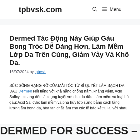
Skip
tpbvsk.com
to
Menu
content
Dermed Tác Động Này Giúp Gàu
Bong Tróc Dễ Dàng Hơn, Làm Mềm
Lớp Da Trên Cùng, Giảm Vảy Và Khô
Da.
16/07/2024
by
tpbvsk
SỨC SỐNG RẠNG RỠ CỦA MÁI TÓC TỪ BÍ QUYẾT LÀM SẠCH DA
ĐẦU
Dermed
Nổi tiếng với khả năng chống nấm, kháng viêm, Acid
Salicylic mang đến tác dụng tuyệt vời cho da đầu: Làm mềm và loại bỏ
gàu: Acid Salicylic làm mềm và phá hủy lớp sừng bằng cách tăng
lượng ẩm trong da, hòa tan chất làm cho các tế bào kết tụ lại với nhau.
DERMED FOR SUCCESS –