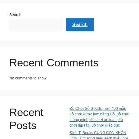
Search
Search
Recent Comments
No comments to show.
Recent
Đồ Chơi Gỗ S-Kids, hơn 400 mẫu
đồ chơi được làm bằng Gỗ, đồ chơi
thông minh, đồ chơi an toàn, đồ
Posts
chơi lắp ráp, đồ chơi giáo dục
Đinh Tị Books CÙNG CON KHÔN
LỚN là thương hiệu sách thiếu nhi