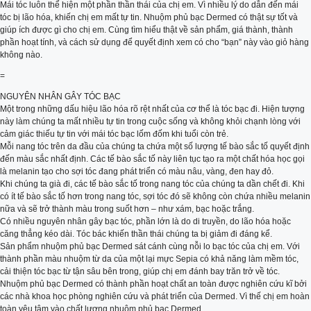
Mái tóc luôn thể hiện một phần thần thái của chị em. Vì nhiều lý do dẫn đến mái
tóc bị lão hóa, khiến chị em mất tự tin. Nhuộm phủ bạc Dermed có thật sự tốt và
giúp ích được gì cho chị em. Cùng tìm hiểu thật về sản phẩm, giá thành, thành
phần hoạt tính, và cách sử dụng để quyết định xem có cho “bạn” này vào giỏ hàng
không nào.
=
NGUYÊN NHÂN GÂY TÓC BẠC
Một trong những dấu hiệu lão hóa rõ rệt nhất của cơ thể là tóc bạc đi. Hiện tượng
này làm chúng ta mất nhiều tự tin trong cuộc sống và không khỏi chạnh lòng với
cảm giác thiếu tự tin với mái tóc bạc lốm đốm khi tuổi còn trẻ.
Mỗi nang tóc trên da đầu của chúng ta chứa một số lượng tế bào sắc tố quyết định
đến màu sắc nhất định. Các tế bào sắc tố này liên tục tạo ra một chất hóa học gọi
là melanin tạo cho sợi tóc đang phát triển có màu nâu, vàng, đen hay đỏ.
Khi chúng ta già đi, các tế bào sắc tố trong nang tóc của chúng ta dần chết đi. Khi
có ít tế bào sắc tố hơn trong nang tóc, sợi tóc đó sẽ không còn chứa nhiều melanin
nữa và sẽ trở thành màu trong suốt hơn – như xám, bạc hoặc trắng.
Có nhiều nguyên nhân gây bạc tóc, phần lớn là do di truyền, do lão hóa hoặc
căng thẳng kéo dài. Tóc bác khiến thần thái chúng ta bị giảm đi đáng kể.
Sản phẩm nhuộm phủ bạc Dermed sát cánh cùng nỗi lo bạc tóc của chị em. Với
thành phần màu nhuộm từ da của một lại mực Sepia có khả năng làm mềm tóc,
cải thiện tóc bạc từ tận sâu bên trong, giúp chị em đánh bay trăn trở về tóc.
Nhuộm phủ bạc Dermed có thành phần hoạt chất an toàn được nghiên cứu kĩ bởi
các nhà khoa học phòng nghiên cứu và phát triển của Dermed. Vì thế chị em hoàn
toàn yêu tâm vào chất lượng nhuộm phủ bạc Dermed.