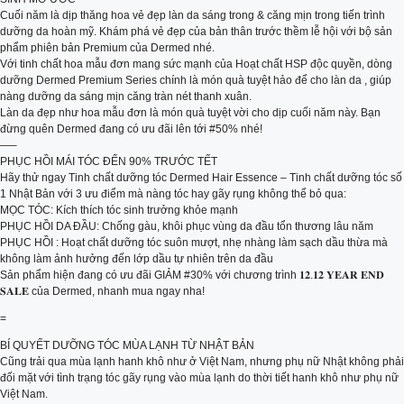
Cuối năm là dịp thăng hoa vẻ đẹp làn da sáng trong & căng mịn trong tiến trình
dưỡng da hoàn mỹ. Khám phá vẻ đẹp của bản thân trước thềm lễ hội với bộ sản
phẩm phiên bản Premium của Dermed nhé.
Với tinh chất hoa mẫu đơn mang sức mạnh của Hoạt chất HSP độc quyền, dòng
dưỡng Dermed Premium Series chính là món quà tuyệt hảo để cho làn da , giúp
nàng dưỡng da sáng mịn căng tràn nét thanh xuân.
Làn da đẹp như hoa mẫu đơn là món quà tuyệt vời cho dịp cuối năm này. Bạn
đừng quên Dermed đang có ưu đãi lên tới #50% nhé!
—–
PHỤC HỒI MÁI TÓC ĐẾN 90% TRƯỚC TẾT
Hãy thử ngay Tinh chất dưỡng tóc Dermed Hair Essence – Tinh chất dưỡng tóc số
1 Nhật Bản với 3 ưu điểm mà nàng tóc hay gãy rụng không thể bỏ qua:
MỌC TÓC: Kích thích tóc sinh trưởng khỏe mạnh
PHỤC HỒI DA ĐẦU: Chống gàu, khôi phục vùng da đầu tổn thương lâu năm
PHỤC HỒI : Hoạt chất dưỡng tóc suôn mượt, nhẹ nhàng làm sạch dầu thừa mà
không làm ảnh hưởng đến lớp dầu tự nhiên trên da đầu
Sản phẩm hiện đang có ưu đãi GIẢM #30% với chương trình 𝟏𝟐.𝟏𝟐 𝐘𝐄𝐀𝐑 𝐄𝐍𝐃
𝐒𝐀𝐋𝐄 của Dermed, nhanh mua ngay nha!
=
BÍ QUYẾT DƯỠNG TÓC MÙA LẠNH TỪ NHẬT BẢN
Cũng trải qua mùa lạnh hanh khô như ở Việt Nam, nhưng phụ nữ Nhật không phải
đối mặt với tình trạng tóc gãy rụng vào mùa lạnh do thời tiết hanh khô như phụ nữ
Việt Nam.