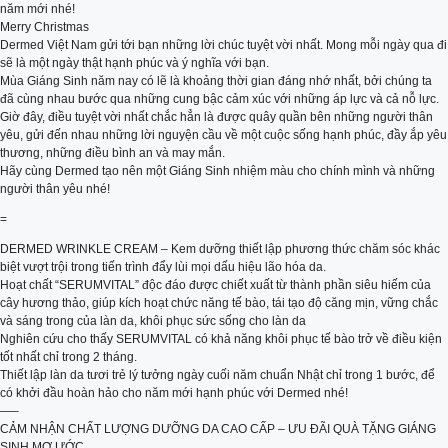
năm mới nhé!
Merry Christmas
Dermed Việt Nam gửi tới bạn những lời chúc tuyệt vời nhất. Mong mỗi ngày qua đi
sẽ là một ngày thật hạnh phúc và ý nghĩa với bạn.
Mùa Giáng Sinh năm nay có lẽ là khoảng thời gian đáng nhớ nhất, bởi chúng ta
đã cùng nhau bước qua những cung bậc cảm xúc với những áp lực và cả nỗ lực.
Giờ đây, điều tuyệt vời nhất chắc hẳn là được quây quần bên những người thân
yêu, gửi đến nhau những lời nguyện cầu về một cuộc sống hạnh phúc, đầy ắp yêu
thương, những điều bình an và may mắn.
Hãy cùng Dermed tạo nên một Giáng Sinh nhiệm màu cho chính mình và những
người thân yêu nhé!
=
DERMED WRINKLE CREAM – Kem dưỡng thiết lập phương thức chăm sóc khác
biệt vượt trội trong tiến trình đẩy lùi mọi dấu hiệu lão hóa da.
Hoạt chất “SERUMVITAL” độc đáo được chiết xuất từ thành phần siêu hiếm của
cây hương thảo, giúp kích hoạt chức năng tế bào, tái tạo độ căng mịn, vững chắc
và sáng trong của làn da, khôi phục sức sống cho làn da
Nghiên cứu cho thấy SERUMVITAL có khả năng khôi phục tế bào trở về điều kiện
tốt nhất chỉ trong 2 tháng.
Thiết lập làn da tươi trẻ lý tưởng ngày cuối năm chuẩn Nhật chỉ trong 1 bước, để
có khởi đầu hoàn hảo cho năm mới hạnh phúc với Dermed nhé!
—–
CẢM NHẬN CHẤT LƯỢNG DƯỠNG DA CAO CẤP – ƯU ĐÃI QUÀ TẶNG GIÁNG
SINH MƠ ƯỚC