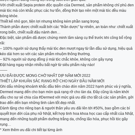
Với chiết xuất Sepia protein độc quyền của Dermed, sản phẩm không chỉ phủ đen
mái tóc mà còn khắc phục các hư tổn, đồng thời tạo nên một mái tóc đều màu
bóng khỏe.
Thiết kế nhỏ gọn, tiện lợi nhưng không kém phần sang trọng.
Thành phần được chiết xuất bởi các “thần dược” tự nhiên, an toàn như: chiết xuất
rong biển, chiết xuất đậu nành đen…
Đặc biệt, sản phẩm đã được chứng minh lâm sàng cụ thể trước khi công bố rộng
rãi:
– 100% người sử dụng thấy mái tóc đen mượt ngay từ lần đầu sử dụng, hiệu quả
kéo dài hơn so với các sản phẩm nhuộm thông thường.
– 92% người sử dụng đồng ý mái tóc chắc khỏe, không còn gãy rụng
Đặt hàng ngay nhận nhiều bất ngờ từ siêu phẩm này nào!
——
ƯU ĐÃI ĐƯỢC MONG CHỜ NHẤT DỊP NĂM MỚI 2022
THIẾT LẬP KHUÂN SẮC RẠNG RỠ CHO NGÀY ĐẦU NĂM MỚI
Ghi dấu những khoảnh khắc đầu tiên chào đón năm 2022 hạnh phúc và ý nghĩa,
Dermed mang đến cho bạn món quà rạng rỡ cho làn da. Đây cũng là năm khởi
đầu cho sự sẻ chia của #Dermed với mức giá ưu đãi cho tất cả các sản phẩm, gởi
trao đến đến bạn những tình cảm tốt đẹp nhất.
Dành tặng cho riêng bạn & người thân yêu ưu đãi lên tới #50%, bao gồm các bí
quyết trọn đời của phụ nữ Nhật, kết hợp tinh hoa khoa học cao cấp nhất của Nhật,
mang đến những tuyệt phẩm dưỡng trắng da, chống lão hóa, phục hồi tóc gãy
rụng…
* Xem thêm ưu đãi chi tiết tại từng ảnh