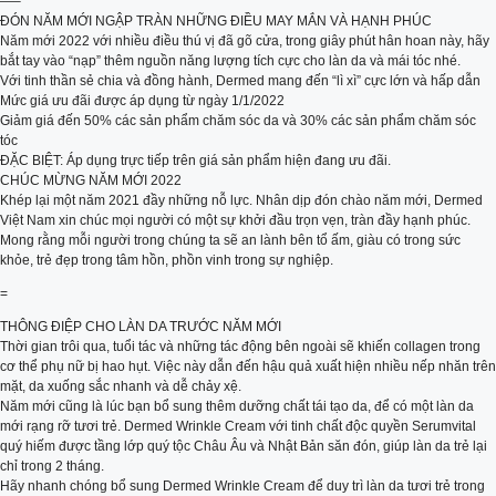
—–
ĐÓN NĂM MỚI NGẬP TRÀN NHỮNG ĐIỀU MAY MẮN VÀ HẠNH PHÚC
Năm mới 2022 với nhiều điều thú vị đã gõ cửa, trong giây phút hân hoan này, hãy
bắt tay vào “nạp” thêm nguồn năng lượng tích cực cho làn da và mái tóc nhé.
Với tinh thần sẻ chia và đồng hành, Dermed mang đến “lì xì” cực lớn và hấp dẫn
Mức giá ưu đãi được áp dụng từ ngày 1/1/2022
Giảm giá đến 50% các sản phẩm chăm sóc da và 30% các sản phẩm chăm sóc
tóc
ĐẶC BIỆT: Áp dụng trực tiếp trên giá sản phẩm hiện đang ưu đãi.
CHÚC MỪNG NĂM MỚI 2022
Khép lại một năm 2021 đầy những nỗ lực. Nhân dịp đón chào năm mới, Dermed
Việt Nam xin chúc mọi người có một sự khởi đầu trọn vẹn, tràn đầy hạnh phúc.
Mong rằng mỗi người trong chúng ta sẽ an lành bên tổ ấm, giàu có trong sức
khỏe, trẻ đẹp trong tâm hồn, phồn vinh trong sự nghiệp.
=
THÔNG ĐIỆP CHO LÀN DA TRƯỚC NĂM MỚI
Thời gian trôi qua, tuổi tác và những tác động bên ngoài sẽ khiến collagen trong
cơ thể phụ nữ bị hao hụt. Việc này dẫn đến hậu quả xuất hiện nhiều nếp nhăn trên
mặt, da xuống sắc nhanh và dễ chảy xệ.
Năm mới cũng là lúc bạn bổ sung thêm dưỡng chất tái tạo da, để có một làn da
mới rạng rỡ tươi trẻ. Dermed Wrinkle Cream với tinh chất độc quyền Serumvital
quý hiếm được tầng lớp quý tộc Châu Âu và Nhật Bản săn đón, giúp làn da trẻ lại
chỉ trong 2 tháng.
Hãy nhanh chóng bổ sung Dermed Wrinkle Cream để duy trì làn da tươi trẻ trong