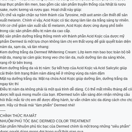
loại thực phẩm lên men, bao gồm các sản phẩm truyền thống của Nhật là rượu
sake, nước tương và rượu gạo. Hoạt chất này giúp:
Ức chế và ngăn chặn sự hình thành của Tyrosine, một axit amin cần thiết để sản
xuất melanin. Chính vì vậy, Acid Kojic có tác dụng làm làn da trắng sáng tự nhiên.
Với cơ chế giảm sản xuất sắc tố melanin, Acid Kojic được ứng dụng phổ biến
trong các sản phẩm điều trị nám da cao cấp.
Bộ sản phẩm dưỡng trắng thông minh với thành phần Acid Kojic của dược mỹ
phẩm Dermed là một lựa chọn không làm chị em thất vọng để giải quyết toàn diện
nám da, sạm da, và tàn nhang:
Kem dưỡng trắng da Dermed Whitening Cream: Lớp kem mịn bao bọc toàn bộ bề
mặt da, mang lại cảm giác trong veo cho làn da, nuôi dưỡng làn da sáng khỏe,
rạng rỡ từ bên trong.
Kem dưỡng trắng da và trị nám: Sự kết hợp của Acid Kojic và Acid Salicylic giúp
cải thiện tình trạng thâm nám đáng kể ở những vùng da nám đậm
Mặt nạ dưỡng trắng da: Mặt nạ chứa Acid Kojic giúp dưỡng ẩm, dưỡng trắng da
ngay tức thì
Điều trị nám da không phải là một quá trình dễ dàng. Có thể mất nhiều tháng để có
được kết quả mong muốn của bạn. #Dermed luôn sẵn sàng đón nhận những câu
hỏi thắc mắc từ chị em để được đồng hành, tư vấn chăm sóc da đúng cách cho chị
em. Hãy cứ thoải mái “làm phiền” Dermed nhé!
—–
CHÍNH THỨC RA MẮT
NHUỘM PHỦ TÓC BẠC DERMED COLOR TREATMENT
Sản phẩm Nhuộm phủ tóc bạc của Dermed chính là một trong những “siêu phẩm”
được người dùng mong đợi trong suốt thời gian qua.