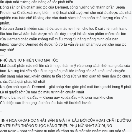
ổn định môi trường cân bằng để tóc phát triển.
Dòng sản phẩm chăm sóc tóc của Dermed, cộng hưởng với thành phần Sepia
Protein và Chiết xuất rong biển – một hoạt chất tuyệt vời cho mái tóc được các nhà
nghiên cứu bào chế kĩ càng cho vào danh sách thành phần chất lượng của sản
phẩm.
Nếu bạn đang tìm kiếm cách thức tạo màu tự nhiên cho tóc & cải thiện tình trạng
lão hóa tóc và đảm bảo được mái tóc dày, mượt thì các sản phẩm chăm sóc tóc
của Dermed chắc chắn không thể thiếu trong túi hàng thông minh của bạn.
Inbox ngay cho Dermed để được hỗ trợ tư vấn về sản phẩm ưu việt cho mái tóc
này nhé!
—
PHỦ ĐEN TỰ NHIÊN CHO MÁI TÓC
Mái tóc sẽ phần nào nói lên cá tính, gu thẩm mỹ và phong cách thời trang của của
bạn. Nhưng khi đến độ tuổi trung niên, mái tóc không còn đều màu mà chuyển
dần sang màu bạc, khiến chúng ta tốn công sức và thời gian tới tiệm làm tóc chưa
chắc đã là giải pháp tốt nhất
Nhuộm phủ bạc tóc Dermed – giải pháp đơn giản phủ mái tóc bạc chỉ trong 5 phút:
Là bí quyết sở hữu mái tóc màu tự nhiên chuẩn Nhật
Không bám dính da đầu – Không gây xót da đầu – Không mùi khó chịu
Cải thiện các tình trạng lão hóa tóc, bảo vệ tóc khỏi hư tổn
=
TINH HOA KHOA HỌC NHẬT BẢN & GIÁ TRỊ LÂU ĐỜI CỦA HOẠT CHẤT DƯỠNG
DA TRUYỀN THỐNG ĐƯỢC HÀNG TRIỆU PHỤ NỮ NHẬT SỬ DỤNG
Acid Kojic – hoạt chất vàng trị nám và trắng da là một sản phẩm phụ khi một số