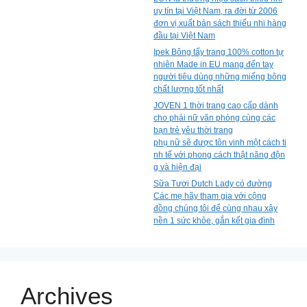
uy tín tại Việt Nam, ra đời từ 2006
đơn vị xuất bản sách thiếu nhi hàng
đầu tại Việt Nam
Ipek Bông tẩy trang 100% cotton tự
nhiên Made in EU mang đến tay
người tiêu dùng những miếng bông
chất lượng tốt nhất
JOVEN 1 thời trang cao cấp dành
cho phái nữ văn phòng cùng các
bạn trẻ yêu thời trang
phụ nữ sẽ được tôn vinh một cách ti
nh tế với phong cách thật năng độn
g và hiện đại
Sữa Tươi Dutch Lady có đường
Các mẹ hãy tham gia với cộng
đồng chúng tôi để cùng nhau xây
nền 1 sức khỏe, gắn kết gia đình
Archives