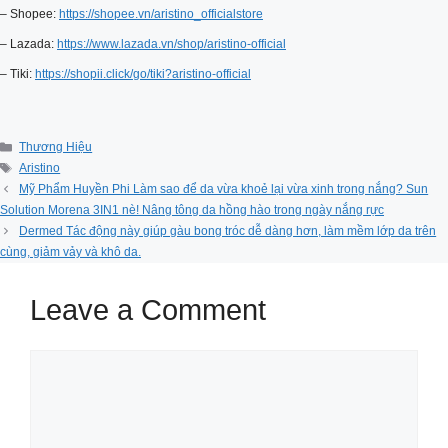
– Shopee:
https://shopee.vn/aristino_officialstore
– Lazada:
https://www.lazada.vn/shop/aristino-official
– Tiki:
https://shopii.click/go/tiki?aristino-official
Categories
Thương Hiệu
Tags
Aristino
Mỹ Phẩm Huyền Phi Làm sao để da vừa khoẻ lại vừa xinh trong nắng? Sun
Solution Morena 3IN1 nè! Nâng tông da hồng hào trong ngày nắng rực
Dermed Tác động này giúp gàu bong tróc dễ dàng hơn, làm mềm lớp da trên
cùng, giảm vảy và khô da.
Leave a Comment
Comment