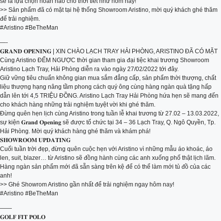
sẽ là lựa chọn hoàn hảo cho thời tiết như hôm nay!
>> Sản phẩm đã có mặt tại hệ thống Showroom Aristino, mời quý khách ghé thăm
để trải nghiệm.
#Aristino #BeTheMan
—-
𝐆𝐑𝐀𝐍𝐃 𝐎𝐏𝐄𝐍𝐈𝐍𝐆 | XIN CHÀO LẠCH TRAY HẢI PHÒNG, ARISTINO ĐÃ CÓ MẶT
Cùng Aristino ĐẾM NGƯỢC thời gian tham gia đại tiệc khai trương Showroom
Aristino Lạch Tray, Hải Phòng diễn ra vào ngày 27/02/2022 tới đây.
Giữ vững tiêu chuẩn không gian mua sắm đẳng cấp, sản phẩm thời thượng, chất
liệu thượng hạng nâng tầm phong cách quý ông cùng hàng ngàn quà tặng hấp
dẫn lên tới 4,5 TRIỆU ĐỒNG. Aristino Lạch Tray Hải Phòng hứa hẹn sẽ mang đến
cho khách hàng những trải nghiệm tuyệt vời khi ghé thăm.
Đừng quên hẹn lịch cùng Aristino trong tuần lễ khai trương từ 27.02 – 13.03.2022,
sự kiện 𝐆𝐫𝐚𝐧𝐝 𝐎𝐩𝐞𝐧𝐢𝐧𝐠 sẽ được tổ chức tại 34 – 36 Lạch Tray, Q. Ngô Quyền, Tp.
Hải Phòng. Mời quý khách hàng ghé thăm và khám phá!
𝐒𝐇𝐎𝐖𝐑𝐎𝐎𝐌 𝐔𝐏𝐃𝐀𝐓𝐈𝐍𝐆
Cuối tuần trời đẹp, đừng quên cuộc hẹn với Aristino vì những mẫu áo khoác, áo
len, suit, blazer… từ Aristino sẽ đồng hành cùng các anh xuống phố thật lịch lãm.
Hàng ngàn sản phẩm mới đã sẵn sàng trên kệ để có thể làm mới tủ đồ của các
anh!
>> Ghé Showrom Aristino gần nhất để trải nghiệm ngay hôm nay!
#Aristino #BeTheMan
——
𝐆𝐎𝐋𝐅 𝐅𝐈𝐓 𝐏𝐎𝐋𝐎