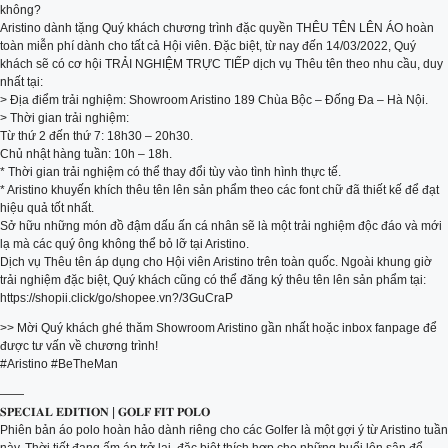
không?
Aristino dành tặng Quý khách chương trình đặc quyền THÊU TÊN LÊN ÁO hoàn
toàn miễn phí dành cho tất cả Hội viên. Đặc biệt, từ nay đến 14/03/2022, Quý
khách sẽ có cơ hội TRẢI NGHIỆM TRỰC TIẾP dịch vụ Thêu tên theo nhu cầu, duy
nhất tại:
> Địa điểm trải nghiệm: Showroom Aristino 189 Chùa Bộc – Đống Đa – Hà Nội.
> Thời gian trải nghiệm:
Từ thứ 2 đến thứ 7: 18h30 – 20h30.
Chủ nhật hàng tuần: 10h – 18h.
* Thời gian trải nghiệm có thể thay đổi tùy vào tình hình thực tế.
* Aristino khuyến khích thêu tên lên sản phẩm theo các font chữ đã thiết kế để đạt
hiệu quả tốt nhất.
Sở hữu những món đồ đậm dấu ấn cá nhân sẽ là một trải nghiệm độc đáo và mới
lạ mà các quý ông không thể bỏ lỡ tại Aristino.
Dịch vụ Thêu tên áp dụng cho Hội viên Aristino trên toàn quốc. Ngoài khung giờ
trải nghiệm đặc biệt, Quý khách cũng có thể đăng ký thêu tên lên sản phẩm tại:
https://shopii.click/go/shopee.vn?/3GuCraP
>> Mời Quý khách ghé thăm Showroom Aristino gần nhất hoặc inbox fanpage để
được tư vấn về chương trình!
#Aristino #BeTheMan
——
𝐒𝐏𝐄𝐂𝐈𝐀𝐋 𝐄𝐃𝐈𝐓𝐈𝐎𝐍 | 𝐆𝐎𝐋𝐅 𝐅𝐈𝐓 𝐏𝐎𝐋𝐎
Phiên bản áo polo hoàn hảo dành riêng cho các Golfer là một gợi ý từ Aristino tuần