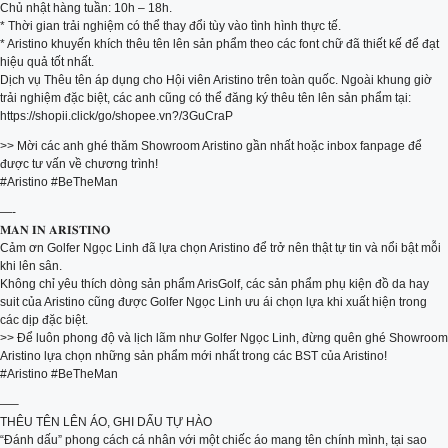
Chủ nhật hàng tuần: 10h – 18h.
* Thời gian trải nghiệm có thể thay đổi tùy vào tình hình thực tế.
* Aristino khuyến khích thêu tên lên sản phẩm theo các font chữ đã thiết kế để đạt
hiệu quả tốt nhất.
Dịch vụ Thêu tên áp dụng cho Hội viên Aristino trên toàn quốc. Ngoài khung giờ
trải nghiệm đặc biệt, các anh cũng có thể đăng ký thêu tên lên sản phẩm tại:
https://shopii.click/go/shopee.vn?/3GuCraP
>> Mời các anh ghé thăm Showroom Aristino gần nhất hoặc inbox fanpage để
được tư vấn về chương trình!
#Aristino #BeTheMan
—-
𝐌𝐀𝐍 𝐈𝐍 𝐀𝐑𝐈𝐒𝐓𝐈𝐍𝐎
Cảm ơn Golfer Ngọc Linh đã lựa chọn Aristino để trở nên thật tự tin và nổi bật mỗi
khi lên sân.
Không chỉ yêu thích dòng sản phẩm ArisGolf, các sản phẩm phụ kiện đồ da hay
suit của Aristino cũng được Golfer Ngọc Linh ưu ái chọn lựa khi xuất hiện trong
các dịp đặc biệt.
>> Để luôn phong độ và lịch lãm như Golfer Ngọc Linh, đừng quên ghé Showroom
Aristino lựa chọn những sản phẩm mới nhất trong các BST của Aristino!
#Aristino #BeTheMan
—–
THÊU TÊN LÊN ÁO, GHI DẤU TỰ HÀO
“Đánh dấu” phong cách cá nhân với một chiếc áo mang tên chính mình, tại sao