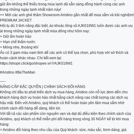
giữ ấm không thể thiếu trong mùa lạnh đã sẵn sàng đồng hành cùng các anh
trong những ngày lạnh nhất năm này!
>> Mời các anh ghé thăm Showroom Aristino gần nhất để mua sắm và trải nghiệm!
PREMIUM JACKET
Hội tụ đủ 3 tính năng đặc biệt, áo khoác lông vũ AJK018W1 luôn được các anh ưu
ái trong những ngày lạnh nhất mùa đông như hôm nay:
> Giữ ấm hoàn hảo
> Hạn chế thấm nước
> Mỏng nhẹ, thoáng khí
Áo có 3 gam màu nam tính để các anh có thể lựa chọn, phù hợp với sở thích và
hoàn cảnh khác nhau. Chi tiết xem tại:
https://shopii.click/go/shopee.vn?/AJK018W1
#Aristino #BeTheMan
—–
NÂNG CẤP ĐẶC QUYỀN | CHÍNH SÁCH ĐỔI HÀNG
Không chỉ đầu tư phát triển dịch vụ mua hàng, Aristino còn nỗ lực đem đến cho
khách hàng dịch vụ hoàn hảo nhất bằng cách nâng cao chất lượng các dịch vụ
hậu mãi. Đến với Aristino, quý khách có thể hoàn toàn yên tâm mua sắm nhờ
chính sách đổi hàng dễ dàng, tiện lợi.
Với tất cả các sản phẩm còn nguyên vẹn và đạt đủ điều kiện theo chính sách của
Aristino, quý khách có thể miễn phí đổi hàng trong vòng 30 NGÀY kể từ khi mua
hàng:
> Aristino đổi hàng theo nhu cầu của Quý khách: size, màu sắc, form dáng, giá