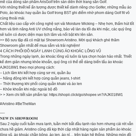
mẽ của dòng sản phẩm ArisGolf trên sàn diễn thời trang sân Golf.
Với những thiết kế ấn tượng được thiết kế dành riêng cho Golfer, những mẫu áo
Polo, áo khoác hay quần âu Golf trong BST ghi điểm nhờ phom dáng Golf fit vô
cùng thoải mái.
Chất liệu cao cấp với công nghệ sợi vải Moisture Wicking – Nhẹ hơn, thấm hút tốt
hơn và tính năng Anti UV chống nắng, bảo vệ làn da tối đa khi mặc, các quý ông
sẽ luôn có được diện mạo lịch lãm và nổi bật khi lên sân.
>> Bộ sưu tập đã có mặt tại Showroom Aristino. Mời quý khách ghé thăm
Showroom gần nhất để mua sắm và trải nghiệm!
4 CÁCH PHỐI ĐỒ NGÀY LẠNH CÙNG ÁO KHOÁC LÔNG VŨ
Trong những ngày lạnh, áo khoác lông vũ luôn là lựa chọn hoàn hảo nhất. Thiết
kế đơn giản nhưng khỏe khoắn, quý ông có thể dễ dàng biến tấu áo khoác
AJK018W1 theo mọi phong cách:
– Lịch lãm khi kết hợp cùng sơ mi, quần âu
– Năng động khi kết hợp cùng quần jeans, t-shirt
– Thời thượng khi phối cùng quần khaki và áo len
– Khỏe khoắn khi mặc ngoài bộ đồ
> > Xem chi tiết sản phẩm tại: https://shopii.click/go/shopee.vn?/AJK018W1
#Aristino #BeTheMan
—-
𝐍𝐄𝐖 𝐈𝐍 𝐒𝐇𝐎𝐖𝐑𝐎𝐎𝐌
Sau 2 ngày cuối tuần mưa lạnh, tuần mới bắt đầu tạnh ráo hơn nhưng cái rét vẫn
chưa hề giảm. Aristino cũng đã kịp thời cập nhật hàng ngàn sản phẩm áo khoác
lông vũ, áo khoác chần bông, áo len, áo nỉ… trên toàn hệ thống. Những món đồ