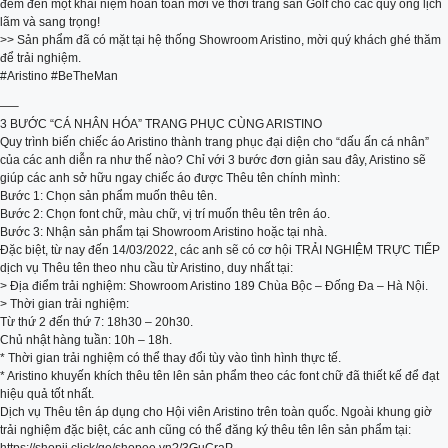
đem đến một khái niệm hoàn toàn mới về thời trang sân Golf cho các quý ông lịch
lãm và sang trọng!
>> Sản phẩm đã có mặt tại hệ thống Showroom Aristino, mời quý khách ghé thăm
để trải nghiệm.
#Aristino #BeTheMan
—–
3 BƯỚC “CÁ NHÂN HÓA” TRANG PHỤC CÙNG ARISTINO
Quy trình biến chiếc áo Aristino thành trang phục đại diện cho “dấu ấn cá nhân”
của các anh diễn ra như thế nào? Chỉ với 3 bước đơn giản sau đây, Aristino sẽ
giúp các anh sở hữu ngay chiếc áo được Thêu tên chính mình:
Bước 1: Chọn sản phẩm muốn thêu tên.
Bước 2: Chọn font chữ, màu chữ, vị trí muốn thêu tên trên áo.
Bước 3: Nhận sản phẩm tại Showroom Aristino hoặc tại nhà.
Đặc biệt, từ nay đến 14/03/2022, các anh sẽ có cơ hội TRẢI NGHIỆM TRỰC TIẾP
dịch vụ Thêu tên theo nhu cầu từ Aristino, duy nhất tại:
> Địa điểm trải nghiệm: Showroom Aristino 189 Chùa Bộc – Đống Đa – Hà Nội.
> Thời gian trải nghiệm:
Từ thứ 2 đến thứ 7: 18h30 – 20h30.
Chủ nhật hàng tuần: 10h – 18h.
* Thời gian trải nghiệm có thể thay đổi tùy vào tình hình thực tế.
* Aristino khuyến khích thêu tên lên sản phẩm theo các font chữ đã thiết kế để đạt
hiệu quả tốt nhất.
Dịch vụ Thêu tên áp dụng cho Hội viên Aristino trên toàn quốc. Ngoài khung giờ
trải nghiệm đặc biệt, các anh cũng có thể đăng ký thêu tên lên sản phẩm tại: