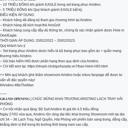
– 10 TRIỆU ĐỒNG khi giành EAGLE trong set trang phục Aristino.
– 5 TRIỆU ĐỒNG khi Quý khách giành EAGLE bất kỳ.
ĐIỀU KIỆN ÁP DỤNG:
– Khách hãng đã đăng ký tham gia chương trình tại Aristino.
– Khách hàng đã kích hoạt thẻ ArisGolf.
– Khách hàng cung cấp đầy đủ thông tin, chứng từ xác nhận giành được Hole in
One/Eagle.
THỜI GIAN ÁP DỤNG: 20/02/2022 – 20/02/2023.
Quý khách lưu ý:
– Set trang phục Aristino được hiểu là bộ trang phục bao gồm áo + quần mang
thương hiệu Aristino.
– Gói bảo hiểm HIO được phân hạng theo quy định của Aristino.
> Chi tiết xem tại: https://shopii.click/go/lazada.vn?/bao-hiem-HIO.html
>> Mời quý khách ghé thăm showroom Aristino hoặc inbox fanpage để được tư
vấn về đặc quyền này!
#Aristino #BeTheMan
——
𝐆𝐑𝐀𝐍𝐃 𝐎𝐏𝐄𝐍𝐈𝐍𝐆 | CHÚC MỪNG KHAI TRƯƠNG ARISTINO LẠCH TRAY HẢI
PHÒNG
> Cơ hội nhận quà tặng: Bộ Suit Aristino trị giá tới 4,5 triệu đồng
Ngày 27/02 vừa qua, Aristino rộn ràng đại tiệc khai trương Showroom mới tại địa
chỉ 34 – 36 Lạch Tray, Ngô Quyền, Hải Phòng với phiên bản sang trọng, đẳng cấp,
khẳng định vị thế trong thị trường thời trang nam cao cấp.