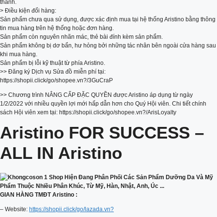
thành.
> Điều kiện đổi hàng:
Sản phẩm chưa qua sử dụng, được xác định mua tại hệ thống Aristino bằng thông
tin mua hàng trên hệ thống hoặc đơn hàng.
Sản phẩm còn nguyên nhãn mác, thẻ bài đính kèm sản phẩm.
Sản phẩm không bị dơ bẩn, hư hỏng bởi những tác nhân bên ngoài cửa hàng sau
khi mua hàng.
Sản phẩm bị lỗi kỹ thuật từ phía Aristino.
>> Đăng ký Dịch vụ Sửa đồ miễn phí tại:
https://shopii.click/go/shopee.vn?/3GuCraP
>> Chương trình NÂNG CẤP ĐẶC QUYỀN được Aristino áp dụng từ ngày
1/2/2022 với nhiều quyền lợi mới hấp dẫn hơn cho Quý Hội viên. Chi tiết chính
sách Hội viên xem tại: https://shopii.click/go/shopee.vn?/ArisLoyalty
Aristino FOR SUCCESS –
ALL IN Aristino
GIAN HÀNG TMĐT Aristino :
– Website:
https://shopii.click/go/lazada.vn?