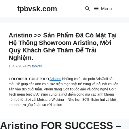
Skip
tpbvsk.com
to
Menu
content
Aristino >> Sản Phẩm Đã Có Mặt Tại
Hệ Thống Showroom Aristino, Mời
Quý Khách Ghé Thăm Để Trải
Nghiệm.
16/07/2024
by
tpbvsk
𝐂𝐎𝐋𝐎𝐑𝐅𝐔𝐋 𝐆𝐎𝐋𝐅 𝐏𝐎𝐋𝐎
Aristino
Những chiếc áo polo ArisGolf sắc
màu sẽ giúp các anh có được diện mạo thật trẻ trung và nổi bật khi lên
sân vào dịp cuối tuần. Phom dáng Golf fit độc đáo và công nghệ Golf
Tech riêng biệt từ Aristino cũng là một điểm cộng mà các anh không
nên bỏ lỡ: Sợi vải Moisture Wicking – Nhẹ hơn 30%, thấm hút và khô
nhanh hơn gấp 2 lần so với cotton.
Aristino FOR SUCCESS –