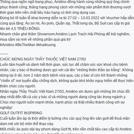
Thông qua ngôn ngữ trang phục, Aristino đồng hành cùng những quý ông chinh
phục thành công, thăng hạng phong cách với những sản phẩm thời thượng vượt
thời gian trên nền chất liệu hảo hạng có tính ứng dụng cao.
Đừng bỏ lỡ tuần lễ khai trương diễn ra từ 27.02 – 13.03.2022 với Voucher hấp dẫn
cùng quà tặng: Áo sơ mi, Áo polo, Quần sịp, Thắt lưng da, Bộ Suit cao cấp trị giá
lên tới 4,5 TRIỆU ĐỒNG.
Nhanh chân ghé thăm Showroom Aristino Lạch Trach Hải Phòng để trải nghiệm,
mua sắm và rinh về những phần quà giá trị!
#Aristino #BeTheMan #khaitruong
——-
CHÚC MỪNG NGÀY THẦY THUỐC VIỆT NAM 27/02
Luôn tâm huyết và dành hết thời gian, sức lực để chăm sóc sức khoẻ cho bệnh
nhân, các y bác sĩ thường được gọi với cái tên “những thiên thần áo trắng”. Không
dừng lại ở đó, hơn 2 năm dịch bệnh vừa qua, các y bác sĩ còn trở thành những
“chiến sĩ” nơi tuyến đầu chống dịch, không quản khó khăn nguy hiểm để thực hiện
thiên chức cứu người.
Nhân ngày Thầy Thuốc Việt Nam 27/02, Aristino xin được gửi những lời chúc tốt
đẹp nhất đến tất cả các y bác sĩ và những người đang công tác trong ngành y.
Chúc mọi người luôn mạnh khỏe, hạnh phúc và thật nhiều thành công với sự
nghiệp!
GOLF OUTFIT INSPIRING
Cuối tuần ấm áp là thời điểm lý tưởng cho các quý ông lên sân golf để thoả mãn
đam mẻ với bộ môn thể thao này.
Một chiếc áo polo dài tay phom dáng Golf fit, trên nền chất liệu cao cấp từ Aristino