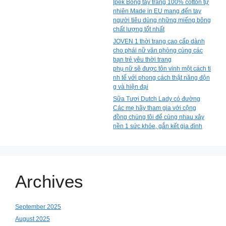
Ipek Bông tẩy trang 100% cotton tự
nhiên Made in EU mang đến tay
người tiêu dùng những miếng bông
chất lượng tốt nhất
JOVEN 1 thời trang cao cấp dành
cho phái nữ văn phòng cùng các
bạn trẻ yêu thời trang
phụ nữ sẽ được tôn vinh một cách ti
nh tế với phong cách thật năng độn
g và hiện đại
Sữa Tươi Dutch Lady có đường
Các mẹ hãy tham gia với cộng
đồng chúng tôi để cùng nhau xây
nền 1 sức khỏe, gắn kết gia đình
Archives
September 2025
August 2025