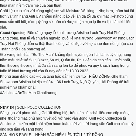
này. Thời tiết đang ấm áp trở lại, đặc biệt thích hợp cho những buổi lên sân để
thỏa mãn niềm đam mê của bản thân.
Chất liệu cao cấp với công nghệ sợi vải Moisture Wicking – Nhẹ hơn, thấm hút tốt
hơn và tính năng Anti UV chống nắng, bảo vệ làn da tối đa khi mặc, kết hợp cùng
màu sắc nổi bật, các quý ông sẽ luôn có được diện mạo tự tin và lịch lãm khi lên
sân.
𝐆𝐫𝐚𝐧𝐝 𝐎𝐩𝐞𝐧𝐢𝐧𝐠 | Rộn ràng ngày lễ khai trương Aristino Lạch Tray Hải Phòng
Sang trọng, tinh tế và chuyên nghiệp, buổi lễ khai trương Showroom Aristino Lạch
Tray Hải Phòng diễn ra thật thành công và tốt đẹp với sự chào đón nồng hậu của
Thành phố Hoa phượng đỏ.
Giữ vững tinh thần “Be The Man” khẳng định tuyên ngôn lịch lãm quý ông, hàng
trăm mẫu thiết kế Suit, Blazer, Sơ mi, Quần âu, Phụ kiện da cao cấp… mới nhất,
thời thượng thượng nhất đã sẵn sàng lên kệ để phục vụ quý khách hàng trong
tuần lễ khai trương chỉ còn từ nay đến hết 13.03.2022
Không gian đẳng cấp – quà tặng hấp dẫn lên tới 4,5 TRIỆU ĐỒNG. Ghé thăm
Showroom Aristino tại địa chỉ 34 – 36 Lạch Tray, Ngô Quyền, Hải Phòng để trải
nghiệm và khám phá!
#Aristino #BeTheMan #khaitruong
—-
𝐍𝐄𝐖 𝐈𝐍 | GOLF POLO COLLECTION
Sáng tạo với phom dáng Golf fit riêng biệt, trên nền các chất liệu cao cấp mỏng
nhẹ, thoáng mát, phù hợp tuyệt đối với việc vận động, Golf Polo Collection từ
Aristino đem đến một khái niệm hoàn toàn mới về thời trang sân Golf cho các quý
ông lịch lãm và sang trọng!
SĂN HIO & EAGLE – NHẬN BẢO HIỂM LÊN TỚI 1.2 TỶ ĐỒNG