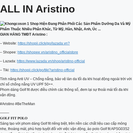
ALL IN Aristino
GIAN HÀNG TMĐT Aristino :
– Website:
https://shopii.click/go/lazada.vn?
– Shopee:
https://shopee.vn/aristino_officialstore
– Lazada:
https://www.lazada.vn/shop/aristino-official
– Tiki:
https://shopii.click/go/tiki?aristino-official
Tính năng Anti UV – Chống nắng, bảo vệ làn da tối đa khi hoạt động ngoài trời với
chỉ số chống nắng UV UPF 50++.
Phom dáng Golf fit được điều chỉnh các thông số, đem lại sự thoải mái tối đa khi
vận động.
#Aristino #BeTheMan
——–
𝐆𝐎𝐋𝐅 𝐅𝐈𝐓 𝐏𝐎𝐋𝐎
Sáng tạo với phom dáng Golf fit riêng biệt, trên nền các chất liệu cao cấp mỏng
nhẹ, thoáng mát, phù hợp tuyệt đối với việc vận động, áo polo Golf fit APSG03S2