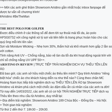
https://shopii.click/go/shopee.vn?/3GuCraP
>> Mời các anh ghé thăm Showroom Aristino gần nhất hoặc inbox fanpage để
được tư vấn về chương trình!
#Aristino #BeTheMan
——-
𝐓𝐇𝐄 𝐁𝐄𝐒𝐓 𝐏𝐎𝐋𝐎 𝐅𝐎𝐑 𝐆𝐎𝐋𝐅𝐄𝐑
Được điều chỉnh ở các thông số để đem tới sự thoải mái tối đa, áo polo
APSG07S2 với công nghệ xử lý sợi vải tiên tiến là trang phục hoàn hảo cho các
quý ông mỗi khi lên sân:
Sợi vải Moisture Wicking – Nhẹ hơn 30%, thấm hút và khô nhanh hơn gấp 2 lần so
với cotton.
Tính năng Anti UV – Chống nắng, bảo vệ làn da tối đa khi hoạt động ngoài trời với
chỉ số chống nắng UV UPF 50++.
𝐀𝐑𝐈𝐒𝐓𝐈𝐍𝐎 𝐈𝐍 𝐑𝐄𝐕𝐈𝐄𝐖 | TRỰC TIẾP TRẢI NGHIỆM DỊCH VỤ THÊU TÊN LÊN
ÁO
Đã bao giờ, các anh sở hữu một chiếc áo thêu tên mình? Quy trình Aristino “riêng
biệt hóa” chiếc áo cho khách hàng diễn ra như thế nào? Cùng theo chân MC
Hoàng Nam trực tiếp trải nghiệm dịch vụ THÊU TÊN LÊN ÁO tại Showroom
Aristino và khám phá cách một chiếc áo đậm dấu ấn cá nhân của các anh ra đời!
Từ nay đến 14/03/2022, các anh sẽ có cơ hội TRẢI NGHIỆM TRỰC TIẾP dịch vụ
Thêu tên theo nhu cầu từ Aristino, duy nhất tại:
> Địa điểm trải nghiệm: Showroom Aristino 189 Chùa Bộc – Đống Đa – Hà Nội.
> Thời gian trải nghiệm:
Từ thứ 2 đến thứ 7: 18h30 – 20h30.