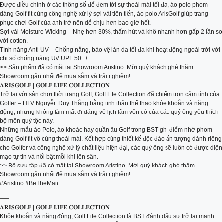
Được điều chỉnh ở các thông số để đem tới sự thoải mái tối đa, áo polo phom
dáng Golf fit cùng công nghệ xử lý sợi vải tiên tiến, áo polo ArisGolf giúp trang
phục chơi Golf của anh trở nên dễ chịu hơn bao giờ hết.
Sợi vải Moisture Wicking – Nhẹ hơn 30%, thấm hút và khô nhanh hơn gấp 2 lần so
với cotton.
Tính năng Anti UV – Chống nắng, bảo vệ làn da tối đa khi hoạt động ngoài trời với
chỉ số chống nắng UV UPF 50++.
>> Sản phẩm đã có mặt tại Showroom Aristino. Mời quý khách ghé thăm
Showroom gần nhất để mua sắm và trải nghiệm!
𝐀𝐑𝐈𝐒𝐆𝐎𝐋𝐅 | 𝐆𝐎𝐋𝐅 𝐋𝐈𝐅𝐄 𝐂𝐎𝐋𝐋𝐄𝐂𝐓𝐈𝐎𝐍
Trở lại với sân chơi thời trang Golf, Golf Life Collection đã chiếm trọn cảm tình của
Golfer – HLV Nguyễn Duy Thắng bằng tinh thần thể thao khỏe khoắn và năng
động, nhưng không làm mất đi dáng vẻ lịch lãm vốn có của các quý ông yêu thích
bộ môn quý tộc này.
Những mẫu áo Polo, áo khoác hay quần âu Golf trong BST ghi điểm nhờ phom
dáng Golf fit vô cùng thoải mái. Kết hợp cùng thiết kế độc đáo ấn tượng dành riêng
cho Golfer và công nghệ xử lý chất liệu hiện đại, các quý ông sẽ luôn có được diện
mạo tự tin và nổi bật mỗi khi lên sân.
>> Bộ sưu tập đã có mặt tại Showroom Aristino. Mời quý khách ghé thăm
Showroom gần nhất để mua sắm và trải nghiệm!
#Aristino #BeTheMan
—–
𝐀𝐑𝐈𝐒𝐆𝐎𝐋𝐅 | 𝐆𝐎𝐋𝐅 𝐋𝐈𝐅𝐄 𝐂𝐎𝐋𝐋𝐄𝐂𝐓𝐈𝐎𝐍
Khỏe khoắn và năng động, Golf Life Collection là BST đánh dấu sự trở lại mạnh