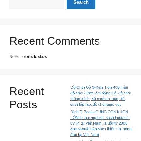
Search
Recent Comments
No comments to show.
Recent
Đồ Chơi Gỗ S-Kids, hơn 400 mẫu
đồ chơi được làm bằng Gỗ, đồ chơi
thông minh, đồ chơi an toàn, đồ
Posts
chơi lắp ráp, đồ chơi giáo dục
Đinh Tị Books CÙNG CON KHÔN
LỚN là thương hiệu sách thiếu nhi
uy tín tại Việt Nam, ra đời từ 2006
đơn vị xuất bản sách thiếu nhi hàng
đầu tại Việt Nam