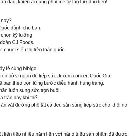
n đầu, khiến ai cũng phải mê từ lần thử đầu tiên!
m nay?
 Quốc dành cho bạn.
 chọn kỹ lưỡng
 đoàn CJ Foods.
 chuỗi siêu thị trên toàn quốc
y lễ cùng bibigo!
ọn bộ vị ngon để tiếp sức đi xem concert Quốc Gia:
 bạn theo trọn từng bước diễu hành hùng tráng.
hần luôn sung sức trọn buổi.
tràn đầy khí thế.
 ăn vặt đường phố tất cả đều sẵn sàng tiếp sức cho khối no
t liên tiếp nhiều năm liền với hàng triệu sản phẩm đã được