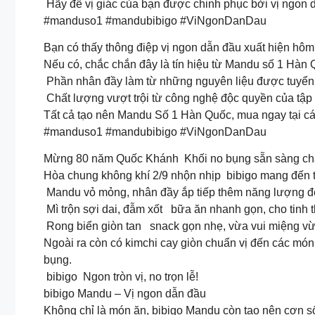
Hãy để vị giác của bạn được chinh phục bởi vị ngon dẫ
#manduso1 #mandubibigo #ViNgonDanDau
Bạn có thấy thông điệp vị ngon dẫn đầu xuất hiện hô
Nếu có, chắc chắn đây là tín hiệu từ Mandu số 1 Hàn
Phần nhân đầy làm từ những nguyên liệu được tuyển
Chất lượng vượt trội từ công nghệ độc quyền của tập
Tất cả tạo nên Mandu Số 1 Hàn Quốc, mua ngay tại các
#manduso1 #mandubibigo #ViNgonDanDau
Mừng 80 năm Quốc Khánh Khối no bụng sẵn sàng chá
Hòa chung không khí 2/9 nhộn nhịp bibigo mang đến tr
Mandu vỏ mỏng, nhân đầy ắp tiếp thêm năng lượng để
Mì trộn sợi dai, đẫm xốt bữa ăn nhanh gọn, cho tinh t
Rong biển giòn tan snack gọn nhẹ, vừa vui miệng vừa 
Ngoài ra còn có kimchi cay giòn chuẩn vị đến các món
bụng.
bibigo Ngon tròn vị, no trọn lễ!
bibigo Mandu – Vị ngon dẫn đầu
Không chỉ là món ăn, bibigo Mandu còn tạo nên cơn số