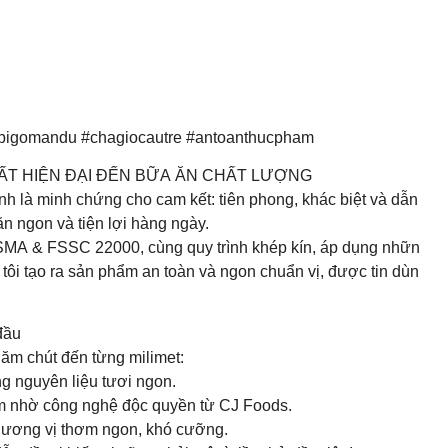
ibigomandu #chagiocautre #antoanthucpham
ẤT HIỆN ĐẠI ĐẾN BỮA ĂN CHẤT LƯỢNG
h là minh chứng cho cam kết: tiên phong, khác biệt và dẫn
n ngon và tiện lợi hàng ngày.
 FSMA & FSSC 22000, cùng quy trình khép kín, áp dụng nhữn
tôi tạo ra sản phẩm an toàn và ngon chuẩn vị, được tin dùn
đầu
ăm chút đến từng milimet:
g nguyên liệu tươi ngon.
1mm nhờ công nghệ độc quyền từ CJ Foods.
hương vị thơm ngon, khó cưỡng.