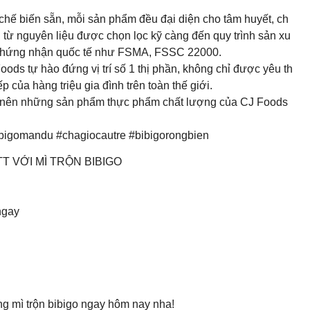
chế biến sẵn, mỗi sản phẩm đều đại diện cho tâm huyết, ch
u từ nguyên liệu được chọn lọc kỹ càng đến quy trình sản xu
ác chứng nhận quốc tế như FSMA, FSSC 22000.
ds tự hào đứng vị trí số 1 thị phần, không chỉ được yêu th
 của hàng triệu gia đình trên toàn thế giới.
tạo nên những sản phẩm thực phẩm chất lượng của CJ Foods
bigomandu #chagiocautre #bibigorongbien
T VỚI MÌ TRỘN BIBIGO
ngay
ùng mì trộn bibigo ngay hôm nay nha!