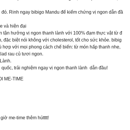
ớn đó. Rinh ngay bibigo Mandu để kiểm chứng vị ngon dẫn đầ
ỏe và hiện đại
bạn tận hưởng vị ngon thanh lành với 100% đạm thực vật từ đ
, đặc biệt nói không với cholesterol, tốt cho sức khỏe. bibig
phù hợp với mọi phong cách chế biến: từ món hấp thanh nhẹ,
lad rau củ tươi ngon.
Lành.
n quốc, trải nghiệm ngay vị ngon thanh lành dẫn đầu!
I ME-TIME
giờ me-time thêm hútttt!