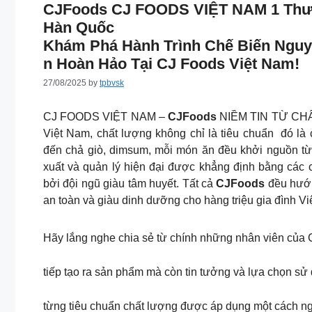
CJFoods CJ FOODS VIỆT NAM 1 Thư
Hàn Quốc
Khám Phá Hành Trình Chế Biến Ngu
N Hoàn Hảo Tại CJ Foods Việt Nam!
27/08/2025
by
tpbvsk
CJ FOODS VIỆT NAM –
CJFoods
NIỀM TIN TỪ CH
Việt Nam, chất lượng không chỉ là tiêu chuẩn đó là
đến chả giò, dimsum, mỗi món ăn đều khởi nguồn từ 
xuất và quản lý hiện đại được khẳng định bằng các
bởi đội ngũ giàu tâm huyết. Tất cả
CJFoods
đều hướn
an toàn và giàu dinh dưỡng cho hàng triệu gia đình Việ
Hãy lắng nghe chia sẻ từ chính những nhân viên của
tiếp tạo ra sản phẩm mà còn tin tưởng và lựa chọn sử 
từng tiêu chuẩn chất lượng được áp dụng một cách ng