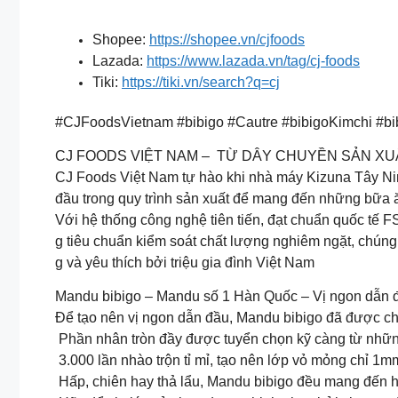
Shopee:
https://shopee.vn/cjfoods
Lazada:
https://www.lazada.vn/tag/cj-foods
Tiki:
https://tiki.vn/search?q=cj
#CJFoodsVietnam #bibigo #Cautre #bibigoKimchi #b
CJ FOODS VIỆT NAM – TỪ DÂY CHUYỀN SẢN XU
CJ Foods Việt Nam tự hào khi nhà máy Kizuna Tây Nin
đầu trong quy trình sản xuất để mang đến những bữa ă
Với hệ thống công nghệ tiên tiến, đạt chuẩn quốc tế
g tiêu chuẩn kiểm soát chất lượng nghiêm ngặt, chúng 
g và yêu thích bởi triệu gia đình Việt Nam
Mandu bibigo – Mandu số 1 Hàn Quốc – Vị ngon dẫn 
Để tạo nên vị ngon dẫn đầu, Mandu bibigo đã được ch
Phần nhân tròn đầy được tuyển chọn kỹ càng từ nhữn
3.000 lần nhào trộn tỉ mỉ, tạo nên lớp vỏ mỏng chỉ 
Hấp, chiên hay thả lẩu, Mandu bibigo đều mang đến 