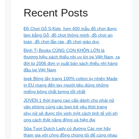
Recent Posts
Đồ Chơi Gỗ S-Kids, hơn 400 mẫu đồ chơi được
làm bằng Gỗ, đồ chơi thông minh, đồ chơi an
toàn, đồ chơi lắp ráp, đồ chơi giáo dục
Đinh Tị Books CÙNG CON KHÔN LỚN là
thương hiệu sách thiếu nhi uy tín tại Việt Nam, ra
đời từ 2006 đơn vị xuất bản sách thiếu nhi hàng
đầu tại Việt Nam
Ipek Bông tẩy trang 100% cotton tự nhiên Made
in EU mang đến tay người tiêu dùng những
miếng bông chất lượng tốt nhất
JOVEN 1 thời trang cao cấp dành cho phái nữ
văn phòng cùng các bạn trẻ yêu thời trang
phụ nữ sẽ được tôn vinh một cách tinh tế với ph
ong cách thật năng động và hiện đại
Sữa Tươi Dutch Lady có đường Các mẹ hãy
tham gia với cộng đồng chúng tôi để cùng nhau