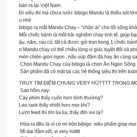
bán ra tại Việt Nam.
Đi siêu thị mà chưa rước bibigo Mandu là thiếu sót l
u nhé
bibigo ra mắt Mandu Chay – “chân ái” cho lối sống kh
Mỗi chiếc bánh là một trải nghiệm chay tinh tế, giúp 
ậu, nấm, rau củ, tất cả được gói trọn trong 1 chiếc bánh
o Mandu chay có thể chiều lòng vị giác tuyệt đối và 
món chiên giòn ngon , nấu súp đậm đà hay ăn cùng sa
Chọn Mandu Chay của bibigo là chọn Ăn Ngon Sống 
Sản phẩm đã có mặt tại các hệ thống siêu thị trên toà
TRUY TÌM ĐIỂM CHUNG VERY HÚTTTT TRONG MỌ
Sao hôm nay:
Cày phim thấy cuốn hơn bình thường?
Leo rank thấy nhiệt hơn mọi khi?
Lướt feed thì tim lia lịa, thấy đời vui lạ?
Hóa ra đều là vì có mì trộn bibigo siêu phẩm giúp mọi 
Mì dai đẫm xốt, vị very hútttt