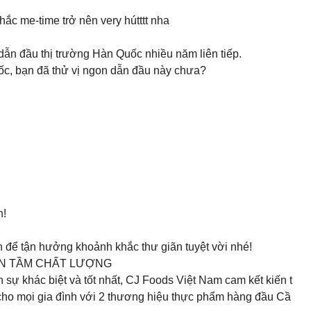
hắc me-time trở nên very hútttt nha
ẫn đầu thị trường Hàn Quốc nhiều năm liên tiếp.
uốc, bạn đã thử vị ngon dẫn đầu này chưa?
H
n!
n để tận hưởng khoảnh khắc thư giãn tuyệt vời nhé!
ƠN TẦM CHẤT LƯỢNG
 sự khác biệt và tốt nhất, CJ Foods Việt Nam cam kết kiến t
 cho mọi gia đình với 2 thương hiệu thực phẩm hàng đầu Cầ