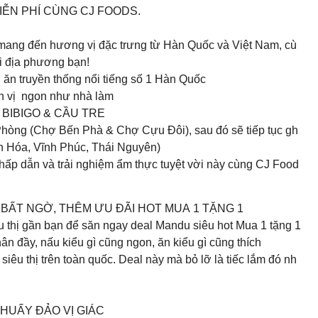
IỄN PHÍ CÙNG CJ FOODS.
 mang đến hương vị đặc trưng từ Hàn Quốc và Việt Nam, cù
ại địa phương bạn!
uyền thống nổi tiếng số 1 Hàn Quốc
 vị ngon như nhà làm
BIBIGO & CẦU TRE
 Phòng (Chợ Bến Phà & Chợ Cựu Đôi), sau đó sẽ tiếp tục gh
nh Hóa, Vĩnh Phúc, Thái Nguyên)
hấp dẫn và trải nghiệm ẩm thực tuyệt vời này cùng CJ Food
 TỐT BẤT NGỜ, THÊM ƯU ĐÃI HOT MUA 1 TẶNG 1
êu thị gần bạn để săn ngay deal Mandu siêu hot Mua 1 tặng 1
 đầy, nấu kiểu gì cũng ngon, ăn kiểu gì cũng thích
iêu thị trên toàn quốc. Deal này mà bỏ lỡ là tiếc lắm đó nh
HUẤY ĐẢO VỊ GIÁC