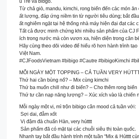
u Tre và bibgo.
Từ chả giò, mandu, kimchi, rong biển đến các món ăn 
ất lượng, đáp ứng niềm tin từ người tiêu dùng; bắt đầ
ất nghiêm ngặt tại hệ thống nhà máy hiện đại đạt c
Tất cả được minh chứng khi nhiều sản phẩm của CJ Foo
ích trong nước mà còn vươn xa, hiện diện trong căn bếp
Hãy cùng theo dõi video để hiểu rõ hơn hành trình 
Việt Nam.
#CJFoodsVietnam #bibigo #Cautre #bibigoKimchi #bi
MỖI NGÀY MỘT TOPPING – CẢ TUẦN VERY HÚTTT
Thứ hai cần bùng nổ? – Mix cùng kimchi
Thứ ba muốn chill như đi biển? – Cho thêm rong biển
Thứ tư cần nạp năng lượng? – Xúc xích vào là chiến 
Mỗi ngày một vị, mì trộn bibigo cân mood cả tuần với:
Sợi dai, đẫm xốt
Vị đậm đà chuẩn Hàn, very hútttt
Sản phẩm đã có mặt tại các chuỗi siêu thị toàn quốc.
Nhanh tay bắt đầu hành trình một tuần “Mix & Hútttt c