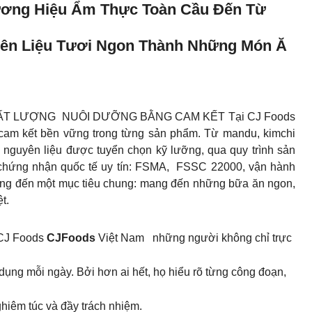
ơng Hiệu Ẩm Thực Toàn Cầu Đến Từ
yên Liệu Tươi Ngon Thành Những Món Ă
ẤT LƯỢNG NUÔI DƯỠNG BẰNG CAM KẾT Tại CJ Foods
 cam kết bền vững trong từng sản phẩm. Từ mandu, kimchi
nguyên liệu được tuyển chọn kỹ lưỡng, qua quy trình sản
 chứng nhận quốc tế uy tín: FSMA, FSSC 22000, vận hành
g đến một mục tiêu chung: mang đến những bữa ăn ngon,
t.
 CJ Foods
CJFoods
Việt Nam những người không chỉ trực
dụng mỗi ngày. Bởi hơn ai hết, họ hiểu rõ từng công đoạn,
hiêm túc và đầy trách nhiệm.