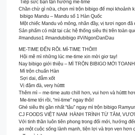
Tiếp sức bạn tận hưởng me-time
Chần chừ gì nữa, chọn mì trộn bibigo để mọi khoảnh k
bibigo Mandu – Mandu số 1 Hàn Quốc
Một chiếc Mandu vỏ mỏng, nhân đầy, vị tươi ngon đã d
Sản phẩm có mặt tại các hệ thống siêu thị trên toàn q
#manduso1 #mandubibigo #ViNgonDanDau
ME-TIME ĐẾN RỒI. MÌ-TIME THÔI!!!
Hội mê mì những lúc me-time xin mời giơ tay!
Nay bibigo giới thiệu – MÌ TRỘN BIBIGO MỚI TOAN
Mì trộn chuẩn Hàn
Sợi dai, đẫm xốt
Vị đậm đà, very hútttt
Thêm mì – me-time auto chill hơn, vui hơn và hútttt hơ
Me-time tới rồi, “mì-time” ngay thôi!
Ghé siêu thị gần nhất “tậu” ngay mì trộn bibigo Ramyu
CJ FOODS VIỆT NAM HÀNH TRÌNH TỪ TÂM, VƯ
Với tinh thần luôn tiên phong trong đổi mới, hướng đến
ạo một cuộc sống lành mạnh, tiện lợi và trọn vẹn hơn