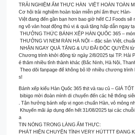
TRẢI NGHIỆM ẨM THỰC HÀN VIỆT HOÀN TOÀN M
Cơ hội trải nghiệm hoàn toàn miễn phí ẩm thực Hàn-
Việt đang đến gần bạn hơn bao giờ hết! CJ Foods sẽ
ng vô vàn hoạt động thú vị & quà tặng hấp dẫn ngay t
THƯỞNG THỨC BÁNH XẾP HÀN QUỐC 365 – món ăn tr
THƯỞNG VỊ NEM RÁN HÀ NỘI – đặc sản Việt, chuẩn
NHẬN NGAY QUÀ TẶNG & ƯU ĐÃI ĐỘC QUYỀN từ 
Chương trình khởi động từ ngày 2/8/2025 tại TP. Hải
é thăm nhiều tỉnh thành khác (Bắc Ninh, Hà Nội, Tha
Theo dõi fanpage để không bỏ lỡ nhiều chương trình 
s!
Bánh xếp kiểu Hàn Quốc 365 thịt và rau củ – GIÁ
️ bibigo mời đoàn mình di chuyển đến các hệ thống si
. Tận hưởng bánh xếp vị ngon chuẩn Hàn, vỏ mỏng nhân
Khuyến mãi áp dụng đến hết 31/08/2025 tại các chuỗi s
a
TIN NÓNG TRONG LÀNG ẨM THỰC:
PHÁT HIỆN CHUYỆN TÌNH VERY HÚTTTT ĐANG K