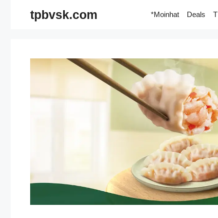
Skip
tpbvsk.com
*Moinhat
Deals
T
to
content