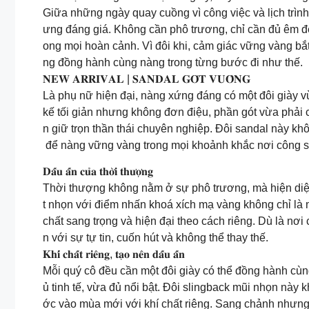
Giữa những ngày quay cuồng vì công việc và lịch trình
ưng đáng giá. Không cần phô trương, chỉ cần đủ êm để 
ong mọi hoàn cảnh. Vì đôi khi, cảm giác vững vàng bắt
ng đồng hành cùng nàng trong từng bước đi như thế.
𝐍𝐄𝐖 𝐀𝐑𝐑𝐈𝐕𝐀𝐋 | 𝐒𝐀𝐍𝐃𝐀𝐋 𝐆𝐎́𝐓 𝐕𝐔𝐎̂𝐍𝐆
Là phụ nữ hiện đại, nàng xứng đáng có một đôi giày v
kế tối giản nhưng không đơn điệu, phần gót vừa phả
n giữ trọn thần thái chuyên nghiệp. Đôi sandal này kh
để nàng vững vàng trong mọi khoảnh khắc nơi công s
𝐃𝐚̂́𝐮 𝐚̂́𝐧 𝐜𝐮̉𝐚 𝐭𝐡𝐨̛̀𝐢 𝐭𝐡𝐮̛𝐨̛̣𝐧𝐠
Thời thượng không nằm ở sự phô trương, mà hiện diện t
t nhọn với điểm nhấn khoá xích mạ vàng không chỉ là 
chất sang trọng và hiện đại theo cách riêng. Dù là nơ
n với sự tự tin, cuốn hút và không thể thay thế.
𝐊𝐡𝐢́ 𝐜𝐡𝐚̂́𝐭 𝐫𝐢𝐞̂𝐧𝐠, 𝐭𝐚̣𝐨 𝐧𝐞̂𝐧 𝐝𝐚̂́𝐮 𝐚̂́𝐧
Mỗi quý cô đều cần một đôi giày có thể đồng hành cù
ủ tinh tế, vừa đủ nổi bật. Đôi slingback mũi nhọn này 
ớc vào mùa mới với khí chất riêng. Sang chảnh nhưng