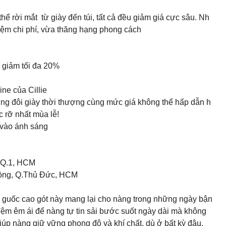
hể rời mắt từ giày đến túi, tất cả đều giảm giá cực sâu. Nh
kiệm chi phí, vừa thăng hạng phong cách
 mức giảm tối đa 20%
ne của Cillie
ững đôi giày thời thượng cùng mức giá không thể hấp dẫn h
c rỡ nhất mùa lễ!
 vào ánh sáng
 Q.1, HCM
Đồng, Q.Thủ Đức, HCM
i guốc cao gót này mang lại cho nàng trong những ngày bận
đệm êm ái để nàng tự tin sải bước suốt ngày dài mà không
 giúp nàng giữ vững phong độ và khí chất, dù ở bất kỳ đâu.