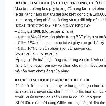
𝐁𝐀𝐂𝐊 𝐓𝐎 𝐒𝐂𝐇𝐎𝐎𝐋 | 𝐕𝐔𝐈 𝐓𝐔̛̣𝐔 𝐓𝐑𝐔̛𝐎̛̀𝐍𝐆, 𝐔̛𝐔 Đ𝐀̃𝐈 
Mùa tựu trường là dịp lý tưởng để nàng làm mới phong 
ie gửi tặng nàng loạt ưu đãi đặc biệt: đồng giá 198.00
ựu trường, cùng nhiều quà tặng và ưu đãi hấp dẫn k
𝐃𝐄𝐀𝐋 𝐇𝐎̛̀𝐈 𝐂𝐔̛̣𝐂 Đ𝐀̃ 𝐌𝐔𝐀 𝐍𝐆𝐀𝐘 𝐊𝐄̉𝐎 𝐋𝐎̛̃
– Đ𝐨̂̀𝐧𝐠 𝐠𝐢𝐚́ 𝟏𝟗𝟖𝐤 (Một số sản phẩm)
– 𝐆𝐢𝐚̉𝐦 𝟐𝟎% với các sản phẩm trong BST giày tựu trư
– 𝐆𝐢𝐚̉𝐦 𝟐𝟓% khi mua combo túi và giày cao gót bất kỳ
– 𝐆𝐢𝐚̉𝐦 𝟏𝟎% cho sản phẩm mới và nguyên giá
25.07.2025 – 15.08.2025
Áp dụng trên toàn hệ thống cửa hàng và các kênh onlin
Ghé Cillie ngay hôm nay và chọn cho mình một diện m
mà còn đậm chất riêng của nàng.
𝐁𝐀𝐂𝐊 𝐓𝐎 𝐒𝐂𝐇𝐎𝐎𝐋 | 𝐁𝐀𝐒𝐈𝐂 𝐁𝐔𝐓 𝐁𝐄𝐓𝐓𝐄𝐑
Dù là nữ tính, thanh lịch hay trẻ trung, mỗi lựa chọn 
ách kể câu chuyện của chính mình: tự tin, hiện đại và
“chất” vì ấn tượng đầu tiên luôn là dấu ấn khó quên.
Khởi đầu mùa mới cùng Cillie nơi mọi cô gái đều tìm 