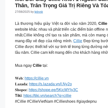
Thân, Trân Trọng Giá Trị Riêng Và T
27/08/2025
by
tpbvsk
Là thương hiệu giày Việt ra đời vào năm 2020,
Cillie
website khác nhau và phát triển các điểm bán offlin
nhất.Cillie không chỉ tạo ra sản phẩm, mà còn mang
mang đầy vẻ đẹp của riêng mình.
Cillie
Đẹp từng bước 
Cillie được thiết kế với sự tinh tế trong từng đường né
lâu năm. Cillie cam kết mang đến cho khách hàng nhữ
Mua ngay
Cillie
tại:
𝐖𝐞𝐛:
https://cillie.vn
𝐋𝐚𝐳𝐚𝐝𝐚:
https://s.lazada.vn/l.Ny2o
𝐒𝐡𝐨𝐩𝐞𝐞:
https://shope.ee/5KicMYIy3C
Tiki
:
https://tiki.vn/search?q=cillie
#Cillie #CillieVietNam #Cillieshoes #giaydepnu