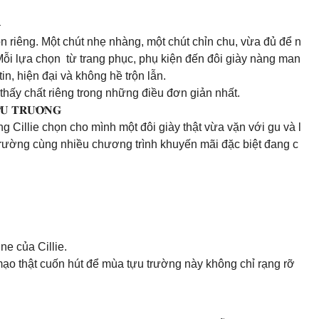
–
n riêng. Một chút nhẹ nhàng, một chút chỉn chu, vừa đủ để n
i lựa chọn từ trang phục, phụ kiện đến đôi giày nàng man
n, hiện đại và không hề trộn lẫn.
thấy chất riêng trong những điều đơn giản nhất.
𝐔 𝐓𝐑𝐔̛𝐎̛̀𝐍𝐆
 Cillie chọn cho mình một đôi giày thật vừa vặn với gu và l
trường cùng nhiều chương trình khuyến mãi đặc biệt đang c
e của Cillie.
ạo thật cuốn hút để mùa tựu trường này không chỉ rạng rỡ