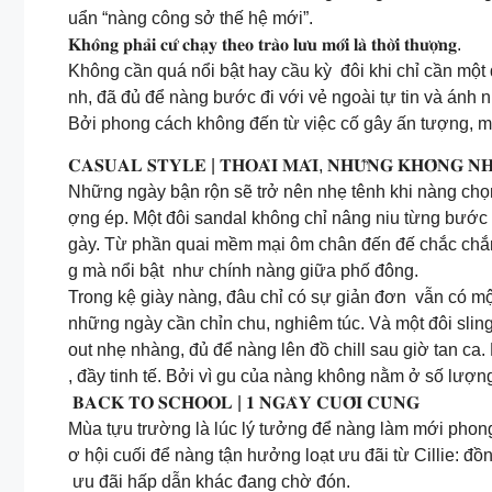
uẩn “nàng công sở thế hệ mới”.
𝐊𝐡𝐨̂𝐧𝐠 𝐩𝐡𝐚̉𝐢 𝐜𝐮̛́ 𝐜𝐡𝐚̣𝐲 𝐭𝐡𝐞𝐨 𝐭𝐫𝐚̀𝐨 𝐥𝐮̛𝐮 𝐦𝐨̛́𝐢 𝐥𝐚̀ 𝐭𝐡𝐨̛̀𝐢 𝐭𝐡𝐮̛𝐨̛̣𝐧𝐠.
Không cần quá nổi bật hay cầu kỳ đôi khi chỉ cần một 
nh, đã đủ để nàng bước đi với vẻ ngoài tự tin và ánh n
Bởi phong cách không đến từ việc cố gây ấn tượng, m
𝐂𝐀𝐒𝐔𝐀𝐋 𝐒𝐓𝐘𝐋𝐄 | 𝐓𝐇𝐎𝐀̉𝐈 𝐌𝐀́𝐈, 𝐍𝐇𝐔̛̃𝐍𝐆 𝐊𝐇𝐎̂𝐍𝐆 𝐍
Những ngày bận rộn sẽ trở nên nhẹ tênh khi nàng ch
ợng ép. Một đôi sandal không chỉ nâng niu từng bước
gày. Từ phần quai mềm mại ôm chân đến đế chắc chắn, 
g mà nổi bật như chính nàng giữa phố đông.
Trong kệ giày nàng, đâu chỉ có sự giản đơn vẫn có một
những ngày cần chỉn chu, nghiêm túc. Và một đôi slin
out nhẹ nhàng, đủ để nàng lên đồ chill sau giờ tan ca.
, đầy tinh tế. Bởi vì gu của nàng không nằm ở số lượ
𝐁𝐀𝐂𝐊 𝐓𝐎 𝐒𝐂𝐇𝐎𝐎𝐋 | 𝟏 𝐍𝐆𝐀̀𝐘 𝐂𝐔𝐎̂́𝐈 𝐂𝐔̀𝐍𝐆
Mùa tựu trường là lúc lý tưởng để nàng làm mới phong 
ơ hội cuối để nàng tận hưởng loạt ưu đãi từ Cillie: 
ưu đãi hấp dẫn khác đang chờ đón.