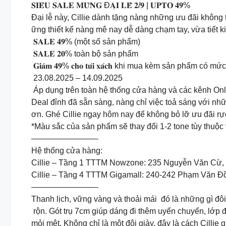
𝐒𝐈𝐄̂𝐔 𝐒𝐀𝐋𝐄 𝐌𝐔̛̀𝐍𝐆 Đ𝐀̣𝐈 𝐋𝐄̂̃ 𝟐/𝟗 | 𝐔𝐏𝐓𝐎 𝟒𝟗%
Đại lễ này, Cillie dành tặng nàng những ưu đãi không t
ững thiết kế nàng mê nay dễ dàng chạm tay, vừa tiết 
𝐒𝐀𝐋𝐄 𝟒𝟗% (một số sản phẩm)
𝐒𝐀𝐋𝐄 𝟐𝟎% toàn bộ sản phẩm
𝐆𝐢𝐚̉𝐦 𝟒𝟗% 𝐜𝐡𝐨 𝐭𝐮́𝐢 𝐱𝐚́𝐜𝐡 khi mua kèm sản phẩm có
23.08.2025 – 14.09.2025
Áp dụng trên toàn hệ thống cửa hàng và các kênh Onli
Deal đỉnh đã sẵn sàng, nàng chỉ việc toả sáng với nh
ơn. Ghé Cillie ngay hôm nay để không bỏ lỡ ưu đãi rự
*Màu sắc của sản phẩm sẽ thay đổi 1-2 tone tùy thuộc
————————-
Hệ thống cửa hàng:
Cillie – Tầng 1 TTTM Nowzone: 235 Nguyễn Văn Cừ,
Cillie – Tầng 4 TTTM Gigamall: 240-242 Phạm Văn 
————————-
Thanh lịch, vững vàng và thoải mái đó là những gì đô
rộn. Gót trụ 7cm giúp dáng đi thêm uyển chuyển, lớp 
mỏi mệt. Không chỉ là một đôi giày, đây là cách Cillie