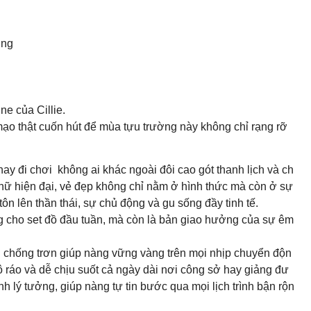
ờng
e của Cillie.
ạo thật cuốn hút để mùa tựu trường này không chỉ rạng rỡ
 đi chơi không ai khác ngoài đôi cao gót thanh lịch và ch
hụ nữ hiện đại, vẻ đẹp không chỉ nằm ở hình thức mà còn ở sự
n lên thần thái, sự chủ động và gu sống đầy tinh tế.
g cho set đồ đầu tuần, mà còn là bản giao hưởng của sự êm
 chống trơn giúp nàng vững vàng trên mọi nhịp chuyển độn
hô ráo và dễ chịu suốt cả ngày dài nơi công sở hay giảng đư
h lý tưởng, giúp nàng tự tin bước qua mọi lịch trình bận rộn