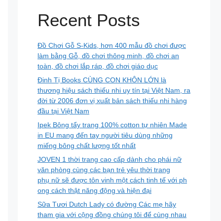
Recent Posts
Đồ Chơi Gỗ S-Kids, hơn 400 mẫu đồ chơi được
làm bằng Gỗ, đồ chơi thông minh, đồ chơi an
toàn, đồ chơi lắp ráp, đồ chơi giáo dục
Đinh Tị Books CÙNG CON KHÔN LỚN là
thương hiệu sách thiếu nhi uy tín tại Việt Nam, ra
đời từ 2006 đơn vị xuất bản sách thiếu nhi hàng
đầu tại Việt Nam
Ipek Bông tẩy trang 100% cotton tự nhiên Made
in EU mang đến tay người tiêu dùng những
miếng bông chất lượng tốt nhất
JOVEN 1 thời trang cao cấp dành cho phái nữ
văn phòng cùng các bạn trẻ yêu thời trang
phụ nữ sẽ được tôn vinh một cách tinh tế với ph
ong cách thật năng động và hiện đại
Sữa Tươi Dutch Lady có đường Các mẹ hãy
tham gia với cộng đồng chúng tôi để cùng nhau