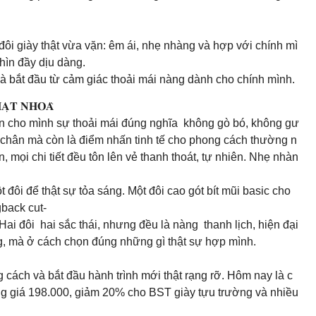
đôi giày thật vừa vặn: êm ái, nhẹ nhàng và hợp với chính mì
hìn đầy dịu dàng.
à bắt đầu từ cảm giác thoải mái nàng dành cho chính mình.
𝐀̣𝐓 𝐍𝐇𝐎𝐀̀
ọn cho mình sự thoải mái đúng nghĩa không gò bó, không gư
 chân mà còn là điểm nhấn tinh tế cho phong cách thường n
mọi chi tiết đều tôn lên vẻ thanh thoát, tự nhiên. Nhẹ nhàn
 đôi để thật sự tỏa sáng. Một đôi cao gót bít mũi basic cho
gback cut-
 Hai đôi hai sắc thái, nhưng đều là nàng thanh lịch, hiện đại
ng, mà ở cách chọn đúng những gì thật sự hợp mình.
cách và bắt đầu hành trình mới thật rạng rỡ. Hôm nay là c
đồng giá 198.000, giảm 20% cho BST giày tựu trường và nhiều