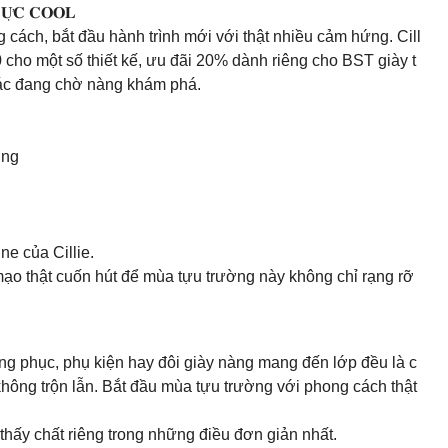
𝐔̛̣𝐂 𝐂𝐎𝐎𝐋
cách, bắt đầu hành trình mới với thật nhiều cảm hứng. Cill
0 cho một số thiết kế, ưu đãi 20% dành riêng cho BST giày t
hác đang chờ nàng khám phá.
ờng
e của Cillie.
ạo thật cuốn hút để mùa tựu trường này không chỉ rạng rỡ
trang phục, phụ kiện hay đôi giày nàng mang đến lớp đều là c
 không trộn lẫn. Bắt đầu mùa tựu trường với phong cách thật
thấy chất riêng trong những điều đơn giản nhất.