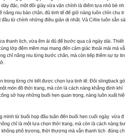
 dày đặc, một đôi giày vừa vặn chính là điểm tựa nhỏ bé nh
nâng niu bàn chân, đủ tinh tế để giữ nàng luôn chỉn chu tr
 đầu từ chính những điều giản dị nhất. Và Cillie luôn sẵn sà
ừa thanh lịch, vừa êm ái đủ để bước qua cả ngày dài. Thiết
i cùng lớp đệm mềm mại mang đến cảm giác thoải mái mà vẫ
ông chỉ nâng niu từng bước chân, mà còn tiếp thêm sự tự tin
ở.
rong từng chi tiết được chọn lựa tinh tế. Đôi slingback gó
một món đồ thời trang, mà còn là cách nàng khẳng định khí
i công sở hay những buổi hẹn quan trọng, nàng luôn xuất hiệ
ng mình từ buổi họp đầu tuần đến buổi hẹn cuối ngày vừa đ
không chỉ là một lựa chọn thời trang, mà còn là cách nàng bư
 không phô trương, thời thượng mà vẫn thanh lịch đúng ch