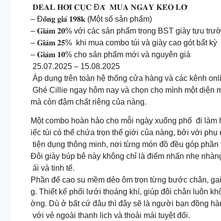
𝐃𝐄𝐀𝐋 𝐇𝐎̛̀𝐈 𝐂𝐔̛̣𝐂 Đ𝐀̃ 𝐌𝐔𝐀 𝐍𝐆𝐀𝐘 𝐊𝐄̉𝐎 𝐋𝐎̛̃
– Đ𝐨̂̀𝐧𝐠 𝐠𝐢𝐚́ 𝟏𝟗𝟖𝐤 (Một số sản phẩm)
– 𝐆𝐢𝐚̉𝐦 𝟐𝟎% với các sản phẩm trong BST giày tựu trư
– 𝐆𝐢𝐚̉𝐦 𝟐𝟓% khi mua combo túi và giày cao gót bất kỳ
– 𝐆𝐢𝐚̉𝐦 𝟏𝟎% cho sản phẩm mới và nguyên giá
25.07.2025 – 15.08.2025
Áp dụng trên toàn hệ thống cửa hàng và các kênh onlin
Ghé Cillie ngay hôm nay và chọn cho mình một diện m
mà còn đậm chất riêng của nàng.
Một combo hoàn hảo cho mỗi ngày xuống phố đi làm hay
iếc túi có thể chứa trọn thế giới của nàng, bởi với p
tiện dụng thông minh, nơi từng món đồ đều góp phần tô
Đôi giày búp bê này không chỉ là điểm nhấn nhẹ nhàn
ái và tinh tế.
Phần đế cao su mềm dẻo ôm trọn từng bước chân, gai
g. Thiết kế phối lưới thoáng khí, giúp đôi chân luôn k
ờng. Dù ở bất cứ đâu thì đây sẽ là người bạn đồng hàn
với vẻ ngoài thanh lịch và thoải mái tuyệt đối.