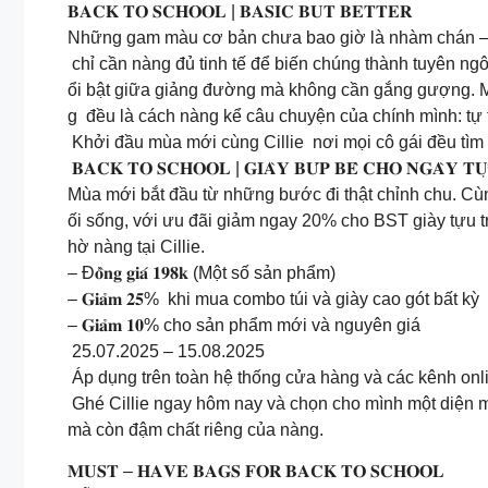
𝐁𝐀𝐂𝐊 𝐓𝐎 𝐒𝐂𝐇𝐎𝐎𝐋 | 𝐁𝐀𝐒𝐈𝐂 𝐁𝐔𝐓 𝐁𝐄𝐓𝐓𝐄𝐑
Những gam màu cơ bản chưa bao giờ là nhàm chán 
chỉ cần nàng đủ tinh tế để biến chúng thành tuyên ngô
ổi bật giữa giảng đường mà không cần gắng gượng. Mỗ
g đều là cách nàng kể câu chuyện của chính mình: tự ti
Khởi đầu mùa mới cùng Cillie nơi mọi cô gái đều tìm 
𝐁𝐀𝐂𝐊 𝐓𝐎 𝐒𝐂𝐇𝐎𝐎𝐋 | 𝐆𝐈𝐀̀𝐘 𝐁𝐔́𝐏 𝐁𝐄̂ 𝐂𝐇𝐎 𝐍𝐆𝐀̀𝐘 𝐓𝐔̛̣
Mùa mới bắt đầu từ những bước đi thật chỉnh chu. Cùng
ối sống, với ưu đãi giảm ngay 20% cho BST giày tựu 
hờ nàng tại Cillie.
– Đ𝐨̂̀𝐧𝐠 𝐠𝐢𝐚́ 𝟏𝟗𝟖𝐤 (Một số sản phẩm)
– 𝐆𝐢𝐚̉𝐦 𝟐𝟓% khi mua combo túi và giày cao gót bất kỳ
– 𝐆𝐢𝐚̉𝐦 𝟏𝟎% cho sản phẩm mới và nguyên giá
25.07.2025 – 15.08.2025
Áp dụng trên toàn hệ thống cửa hàng và các kênh onlin
Ghé Cillie ngay hôm nay và chọn cho mình một diện m
mà còn đậm chất riêng của nàng.
𝐌𝐔𝐒𝐓 – 𝐇𝐀𝐕𝐄 𝐁𝐀𝐆𝐒 𝐅𝐎𝐑 𝐁𝐀𝐂𝐊 𝐓𝐎 𝐒𝐂𝐇𝐎𝐎𝐋