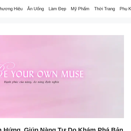
hương Hiệu
Ăn Uống
Làm Đẹp
Mỹ Phẩm
Thời Trang
Phụ K
Cảm Hứng, Giúp Nàng Tự Do Khám Phá Bản