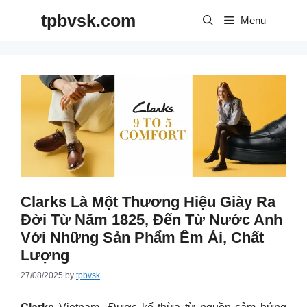
Skip
tpbvsk.com
to
Menu
content
Clarks Là Một Thương Hiệu Giày Ra
Đời Từ Năm 1825, Đến Từ Nước Anh
Với Những Sản Phẩm Êm Ái, Chất
Lượng
27/08/2025
by
tpbvsk