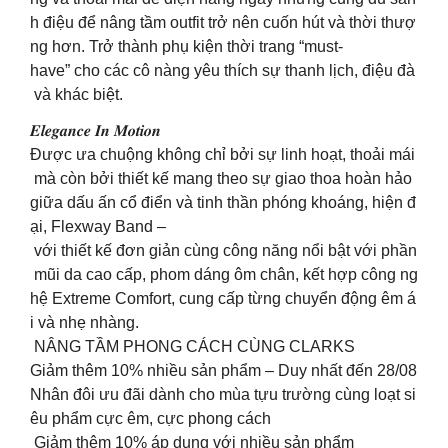
h điệu để nâng tầm outfit trở nên cuốn hút và thời thượ
ng hơn. Trở thành phụ kiện thời trang “must-
have” cho các cô nàng yêu thích sự thanh lịch, điệu đà
và khác biệt.
𝑬𝒍𝒆𝒈𝒂𝒏𝒄𝒆 𝑰𝒏 𝑴𝒐𝒕𝒊𝒐𝒏
Được ưa chuộng không chỉ bởi sự linh hoạt, thoải mái
mà còn bởi thiết kế mang theo sự giao thoa hoàn hảo
giữa dấu ấn cổ điển và tinh thần phóng khoáng, hiện đ
ại, Flexway Band –
với thiết kế đơn giản cùng công năng nổi bật với phần
mũi da cao cấp, phom dáng ôm chân, kết hợp công ng
hệ Extreme Comfort, cung cấp từng chuyển động êm á
i và nhẹ nhàng.
NÂNG TẦM PHONG CÁCH CÙNG CLARKS
Giảm thêm 10% nhiều sản phẩm – Duy nhất đến 28/08
Nhân đôi ưu đãi dành cho mùa tựu trường cùng loạt si
êu phẩm cực êm, cực phong cách
Giảm thêm 10% áp dụng với nhiều sản phẩm