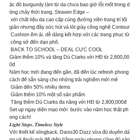
ặc đỏ burgundy làm từ da chưa bao giờ lỗi mốt trong d
òng chảy thời trang. Straven Edge –
với chất liệu da cao cấp cùng đường viền trang trí tối
giản nhưng đầy sức hút và lót giày công nghệ Contour
Cushion êm ái, dễ dàng kết hợp với các trang phục từ
công sở đến dạo phố.
BACK TO SCHOOL – DEAL CỰC COOL
Giảm thêm 10% và tặng Dù Clarks với HĐ từ 2,800,00
0đ
Năm học mới đang đến gần, đã đến lúc refresh phong
cách để sẵn sàng cho những trải nghiệm mới mẻ
Giảm đến 50% nhiều items
Giảm thêm 10% một số sản phẩm
Tặng thêm Dù Clarks đa năng với HĐ từ 2,800,000đ
Set up ngay diện mạo mới bước vào năm học thật ph
ong cách!
𝑳𝒊𝒈𝒉𝒕 𝑺𝒕𝒆𝒑𝒔, 𝑻𝒊𝒎𝒆𝒍𝒆𝒔𝒔 𝑺𝒕𝒚𝒍𝒆
Với thiết kế slingback, Daiss30 Dazz vừa đủ duyên dá
ng và thoải mái để diện hằng ngày nhưng cũng đủ sàn