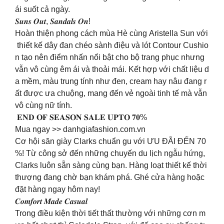
ái suốt cả ngày.
𝑺𝒖𝒏𝒔 𝑶𝒖𝒕, 𝑺𝒂𝒏𝒅𝒂𝒍𝒔 𝑶𝒏!
Hoàn thiện phong cách mùa Hè cùng Aristella Sun với
thiết kế dây đan chéo sành điệu và lót Contour Cushio
n tạo nên điểm nhấn nổi bật cho bộ trang phục nhưng
vẫn vô cùng êm ái và thoải mái. Kết hợp với chất liệu d
a mềm, màu trung tính như đen, cream hay nâu đang r
ất được ưa chuộng, mang đến vẻ ngoài tinh tế mà vẫn
vô cùng nữ tính.
𝐄𝐍𝐃 𝐎𝐅 𝐒𝐄𝐀𝐒𝐎𝐍 𝐒𝐀𝐋𝐄 𝐔𝐏𝐓𝐎 𝟕𝟎%
Mua ngay >> danhgiafashion.com.vn
Cơ hội săn giày Clarks chuẩn gu với ƯU ĐÃI ĐẾN 70
%! Từ công sở đến những chuyến du lịch ngẫu hứng,
Clarks luôn sẵn sàng cùng bạn. Hàng loạt thiết kế thời
thượng đang chờ bạn khám phá. Ghé cửa hàng hoặc
đặt hàng ngay hôm nay!
𝑪𝒐𝒎𝒇𝒐𝒓𝒕 𝑴𝒂𝒅𝒆 𝑪𝒂𝒔𝒖𝒂𝒍
Trong điều kiện thời tiết thất thường với những cơn m