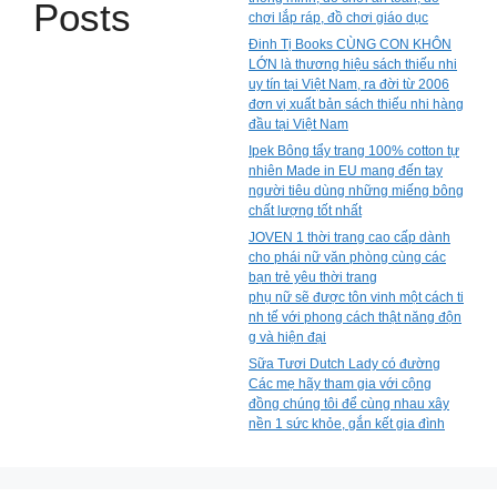
Posts
chơi lắp ráp, đồ chơi giáo dục
Đinh Tị Books CÙNG CON KHÔN
LỚN là thương hiệu sách thiếu nhi
uy tín tại Việt Nam, ra đời từ 2006
đơn vị xuất bản sách thiếu nhi hàng
đầu tại Việt Nam
Ipek Bông tẩy trang 100% cotton tự
nhiên Made in EU mang đến tay
người tiêu dùng những miếng bông
chất lượng tốt nhất
JOVEN 1 thời trang cao cấp dành
cho phái nữ văn phòng cùng các
bạn trẻ yêu thời trang
phụ nữ sẽ được tôn vinh một cách ti
nh tế với phong cách thật năng độn
g và hiện đại
Sữa Tươi Dutch Lady có đường
Các mẹ hãy tham gia với cộng
đồng chúng tôi để cùng nhau xây
nền 1 sức khỏe, gắn kết gia đình