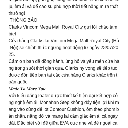
ịu, êm ái và đế cao su phù hợp thời tiết nắng mưa thất
thường!
THÔNG BÁO
Clarks Vincom Mega Mall Royal City gửi lời chào tạm
biệt
Cửa hàng Clarks tại Vincom Mega Mall Royal City (Hà
Nội) sẽ chính thức ngừng hoạt động từ ngày 23/07/20
25.
Cảm ơn bạn đã đồng hành, ủng hộ và yêu mến cửa hà
ng trong suốt thời gian qua. Clarks hy vọng sẽ tiếp tục
được đón tiếp bạn tại các cửa hàng Clarks khác trên t
oàn quốc!
𝑴𝒂𝒅𝒆 𝑻𝒐 𝑴𝒐𝒗𝒆 𝒀𝒐𝒖
Với kiểu dáng loafer được thiết kế hiện đại kết hợp cô
ng nghệ êm ái, Monahan Step không dây tiện lợi khi m
ang vào cùng đế lót Contour Cushion, ôm theo phom b
àn chân, nâng đỡ và mang lại cảm giác êm ái cả ngày
dài. Đặc biệt với đế giữa EVA cực nhẹ và đế ngoài ca