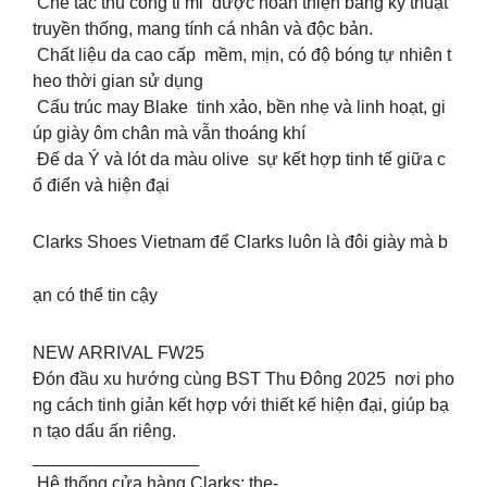
Chế tác thủ công tỉ mỉ được hoàn thiện bằng kỹ thuật
truyền thống, mang tính cá nhân và độc bản.
Chất liệu da cao cấp mềm, mịn, có độ bóng tự nhiên t
heo thời gian sử dụng
Cấu trúc may Blake tinh xảo, bền nhẹ và linh hoạt, gi
úp giày ôm chân mà vẫn thoáng khí
Đế da Ý và lót da màu olive sự kết hợp tinh tế giữa c
ổ điển và hiện đại
Clarks Shoes Vietnam để Clarks luôn là đôi giày mà b
ạn có thể tin cậy
NEW ARRIVAL FW25
Đón đầu xu hướng cùng BST Thu Đông 2025 nơi pho
ng cách tinh giản kết hợp với thiết kế hiện đại, giúp bạ
n tạo dấu ấn riêng.
_________________
Hệ thống cửa hàng Clarks: the-