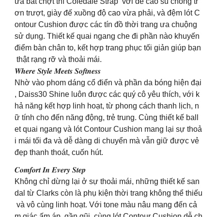
ưa bất chợt thì Coledale Strap với đế cao su chống tr
ơn trượt, giày đế xuồng độ cao vừa phải, và đệm lót C
ontour Cushion được các tín đồ thời trang ưa chuộng
sử dụng. Thiết kế quai ngang che đi phần nào khuyến
điểm bàn chân to, kết hợp trang phục tối giản giúp bạn
thật rạng rỡ và thoải mái.
𝑾𝒉𝒆𝒓𝒆 𝑺𝒕𝒚𝒍𝒆 𝑴𝒆𝒆𝒕𝒔 𝑺𝒐𝒇𝒕𝒏𝒆𝒔𝒔
Nhờ vào phom dáng cổ điển và phần da bóng hiện đại
, Daiss30 Shine luôn được các quý cô yêu thích, với k
hả năng kết hợp linh hoạt, từ phong cách thanh lịch, n
ữ tính cho đến năng động, trẻ trung. Cùng thiết kế ball
et quai ngang và lót Contour Cushion mang lại sự thoả
i mái tối đa và dễ dàng di chuyển mà vẫn giữ được vẻ
đẹp thanh thoát, cuốn hút.
𝑪𝒐𝒎𝒇𝒐𝒓𝒕 𝑰𝒏 𝑬𝒗𝒆𝒓𝒚 𝑺𝒕𝒆𝒑
Không chỉ dừng lại ở sự thoải mái, những thiết kế san
dal từ Clarks còn là phụ kiện thời trang không thể thiếu
và vô cùng linh hoạt. Với tone màu nâu mang đến cả
m giác ấm áp, gần gũi, cùng lót Contour Cushion dễ ch