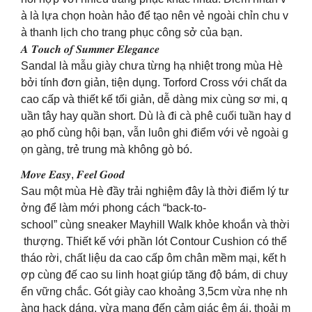
à là lựa chọn hoàn hảo để tạo nên vẻ ngoài chỉn chu v
à thanh lịch cho trang phục công sở của bạn.
𝑨 𝑻𝒐𝒖𝒄𝒉 𝒐𝒇 𝑺𝒖𝒎𝒎𝒆𝒓 𝑬𝒍𝒆𝒈𝒂𝒏𝒄𝒆
Sandal là mẫu giày chưa từng hạ nhiệt trong mùa Hè
bởi tính đơn giản, tiện dụng. Torford Cross với chất da
cao cấp và thiết kế tối giản, dễ dàng mix cùng sơ mi, q
uần tây hay quần short. Dù là đi cà phê cuối tuần hay d
ạo phố cùng hội bạn, vẫn luôn ghi điểm với vẻ ngoài g
ọn gàng, trẻ trung mà không gò bó.
𝑴𝒐𝒗𝒆 𝑬𝒂𝒔𝒚, 𝑭𝒆𝒆𝒍 𝑮𝒐𝒐𝒅
Sau một mùa Hè đầy trải nghiệm đây là thời điểm lý tư
ởng để làm mới phong cách “back-to-
school” cùng sneaker Mayhill Walk khỏe khoắn và thời
thượng. Thiết kế với phần lót Contour Cushion có thể
tháo rời, chất liệu da cao cấp ôm chân mềm mại, kết h
ợp cùng đế cao su linh hoạt giúp tăng độ bám, di chuy
ển vững chắc. Gót giày cao khoảng 3,5cm vừa nhẹ nh
àng hack dáng, vừa mang đến cảm giác êm ái, thoải m