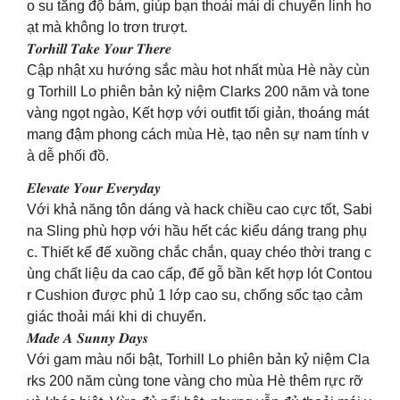
o su tăng độ bám, giúp bạn thoải mái di chuyển linh ho
ạt mà không lo trơn trượt.
𝑻𝒐𝒓𝒉𝒊𝒍𝒍 𝑻𝒂𝒌𝒆 𝒀𝒐𝒖𝒓 𝑻𝒉𝒆𝒓𝒆
Cập nhật xu hướng sắc màu hot nhất mùa Hè này cùn
g Torhill Lo phiên bản kỷ niệm Clarks 200 năm và tone
vàng ngọt ngào, Kết hợp với outfit tối giản, thoáng mát
mang đậm phong cách mùa Hè, tạo nên sự nam tính v
à dễ phối đồ.
𝑬𝒍𝒆𝒗𝒂𝒕𝒆 𝒀𝒐𝒖𝒓 𝑬𝒗𝒆𝒓𝒚𝒅𝒂𝒚
Với khả năng tôn dáng và hack chiều cao cực tốt, Sabi
na Sling phù hợp với hầu hết các kiểu dáng trang phụ
c. Thiết kế đế xuồng chắc chắn, quay chéo thời trang c
ùng chất liệu da cao cấp, đế gỗ bần kết hợp lót Contou
r Cushion được phủ 1 lớp cao su, chống sốc tạo cảm
giác thoải mái khi di chuyển.
𝑴𝒂𝒅𝒆 𝑨 𝑺𝒖𝒏𝒏𝒚 𝑫𝒂𝒚𝒔
Với gam màu nổi bật, Torhill Lo phiên bản kỷ niệm Cla
rks 200 năm cùng tone vàng cho mùa Hè thêm rực rỡ