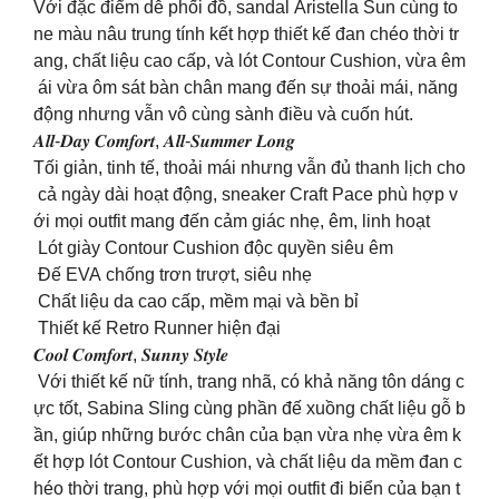
Với đặc điểm dễ phối đồ, sandal Aristella Sun cùng to
ne màu nâu trung tính kết hợp thiết kế đan chéo thời tr
ang, chất liệu cao cấp, và lót Contour Cushion, vừa êm
ái vừa ôm sát bàn chân mang đến sự thoải mái, năng
động nhưng vẫn vô cùng sành điều và cuốn hút.
𝑨𝒍𝒍-𝑫𝒂𝒚 𝑪𝒐𝒎𝒇𝒐𝒓𝒕, 𝑨𝒍𝒍-𝑺𝒖𝒎𝒎𝒆𝒓 𝑳𝒐𝒏𝒈
Tối giản, tinh tế, thoải mái nhưng vẫn đủ thanh lịch cho
cả ngày dài hoạt động, sneaker Craft Pace phù hợp v
ới mọi outfit mang đến cảm giác nhẹ, êm, linh hoạt
️ Lót giày Contour Cushion độc quyền siêu êm
️ Đế EVA chống trơn trượt, siêu nhẹ
️ Chất liệu da cao cấp, mềm mại và bền bỉ
️ Thiết kế Retro Runner hiện đại
𝑪𝒐𝒐𝒍 𝑪𝒐𝒎𝒇𝒐𝒓𝒕, 𝑺𝒖𝒏𝒏𝒚 𝑺𝒕𝒚𝒍𝒆
️ Với thiết kế nữ tính, trang nhã, có khả năng tôn dáng c
ực tốt, Sabina Sling cùng phần đế xuồng chất liệu gỗ b
ần, giúp những bước chân của bạn vừa nhẹ vừa êm k
ết hợp lót Contour Cushion, và chất liệu da mềm đan c
héo thời trang, phù hợp với mọi outfit đi biển của bạn t