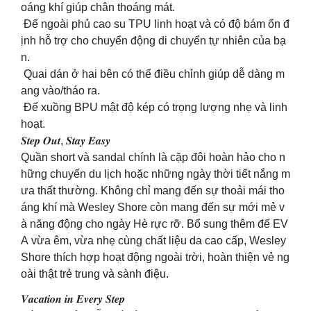
oáng khí giúp chân thoáng mát.
️ Đế ngoài phủ cao su TPU linh hoạt và có độ bám ổn đ
ịnh hỗ trợ cho chuyển động di chuyển tự nhiên của bạ
n.
️ Quai dán ở hai bên có thể điều chỉnh giúp dễ dàng m
ang vào/tháo ra.
️ Đế xuồng BPU mật độ kép có trọng lượng nhẹ và linh
hoạt.
𝑺𝒕𝒆𝒑 𝑶𝒖𝒕, 𝑺𝒕𝒂𝒚 𝑬𝒂𝒔𝒚
Quần short và sandal chính là cặp đôi hoàn hảo cho n
hững chuyến du lịch hoặc những ngày thời tiết nắng m
ưa thất thường. Không chỉ mang đến sự thoải mái tho
áng khí mà Wesley Shore còn mang đến sự mới mẻ v
à năng động cho ngày Hè rực rỡ. Bổ sung thêm đế EV
A vừa êm, vừa nhẹ cùng chất liệu da cao cấp, Wesley
Shore thích hợp hoạt động ngoài trời, hoàn thiện vẻ ng
oài thật trẻ trung và sành điệu.
𝑽𝒂𝒄𝒂𝒕𝒊𝒐𝒏 𝒊𝒏 𝑬𝒗𝒆𝒓𝒚 𝑺𝒕𝒆𝒑