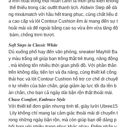
à linh hoạt trong mọi hoàn cảnh là món phụ kiện không
thể thiếu trong các outfit thanh lịch. Aldwin Step dễ dà
ng mix&match với hầu hết trang phục, cùng chất liệu d
a cao cấp và lót Contour Cushion êm ái mang đến sự t
hoải mái và đế ngoài bằng cao su vừa êm vừa tăng độ
bám, chống trơn trượt.
𝑺𝒐𝒇𝒕 𝑺𝒕𝒆𝒑𝒔 𝒊𝒏 𝑪𝒍𝒂𝒔𝒔𝒊𝒄 𝑾𝒉𝒊𝒕𝒆
Dù xuống phố hay đến văn phòng, sneaker Mayhill Ba
y màu trắng sẽ giúp bạn trông thật trẻ trung, năng động
, mà không tốn nhiều thời gian phối đồ. Với phần thân
trên không dây, tiện lợi và đa năng, cùng thiết kế công
thái học và lót Contour Cushion hỗ trợ cơ chế di chuyể
n tự nhiên của bàn chân, giúp giảm áp lực tối đa lên b
àn chân, cho bạn cả ngày dài bận rộn thật thoải mái.
𝑪𝒉𝒂𝒔𝒆 𝑪𝒐𝒎𝒇𝒐𝒓𝒕, 𝑬𝒎𝒃𝒓𝒂𝒄𝒆 𝑺𝒕𝒚𝒍𝒆
Với thiết kế đơn giản nhưng tinh tế, giày lười Ubree15
Lily không chỉ mang lại cảm giác thoải mái di chuyển t
rong những ngày bận rộn, mà còn giúp bạn dễ dàng p
hối hợp với nhiều trang phục khác nhau. Điểm nhấn v