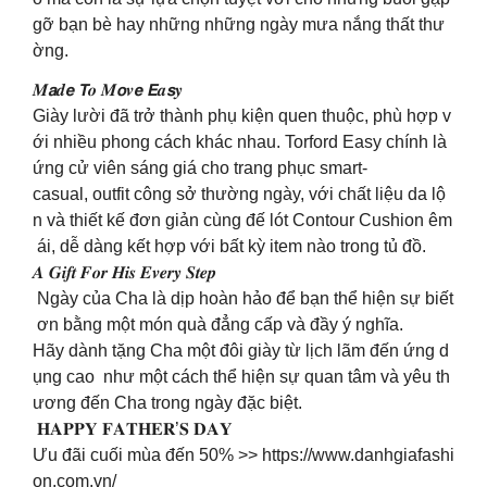
gỡ bạn bè hay những những ngày mưa nắng thất thư
ờng.
𝑴𝙖𝒅𝙚 𝙏𝒐 𝑴𝙤𝒗𝙚 𝙀𝒂𝙨𝒚
Giày lười đã trở thành phụ kiện quen thuộc, phù hợp v
ới nhiều phong cách khác nhau. Torford Easy chính là
ứng cử viên sáng giá cho trang phục smart-
casual, outfit công sở thường ngày, với chất liệu da lộ
n và thiết kế đơn giản cùng đế lót Contour Cushion êm
ái, dễ dàng kết hợp với bất kỳ item nào trong tủ đồ.
𝑨 𝑮𝒊𝒇𝒕 𝑭𝒐𝒓 𝑯𝒊𝒔 𝑬𝒗𝒆𝒓𝒚 𝑺𝒕𝒆𝒑
Ngày của Cha là dịp hoàn hảo để bạn thể hiện sự biết
ơn bằng một món quà đẳng cấp và đầy ý nghĩa.
Hãy dành tặng Cha một đôi giày từ lịch lãm đến ứng d
ụng cao như một cách thể hiện sự quan tâm và yêu th
ương đến Cha trong ngày đặc biệt.
𝐇𝐀𝐏𝐏𝐘 𝐅𝐀𝐓𝐇𝐄𝐑’𝐒 𝐃𝐀𝐘
Ưu đãi cuối mùa đến 50% >> https://www.danhgiafashi
on.com.vn/