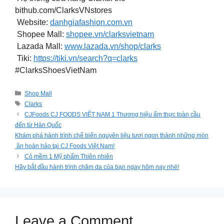
bithub.com/ClarksVNstores
Website:
danhgiafashion.com.vn
Shopee Mall:
shopee.vn/clarksvietnam
Lazada Mall:
www.lazada.vn/shop/clarks
️ Tiki:
https://tiki.vn/search?q=clarks
#ClarksShoesVietNam
Categories
Shop Mall
Tags
Clarks
CJFoods CJ FOODS VIỆT NAM 1 Thương hiệu ẩm thực toàn cầu
đến từ Hàn Quốc
Khám phá hành trình chế biến nguyên liệu tươi ngon thành những món
ăn hoàn hảo tại CJ Foods Việt Nam!
Cỏ mềm 1 Mỹ phẩm Thiên nhiên
Hãy bắt đầu hành trình chăm da của bạn ngay hôm nay nhé!
Leave a Comment