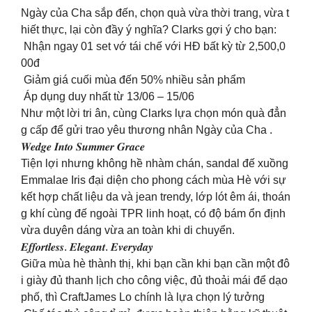
Ngày của Cha sắp đến, chọn quà vừa thời trang, vừa t
hiết thực, lại còn đầy ý nghĩa? Clarks gợi ý cho bạn:
Nhận ngay 01 set vớ tái chế với HĐ bất kỳ từ 2,500,0
00đ
Giảm giá cuối mùa đến 50% nhiều sản phẩm
Áp dụng duy nhất từ 13/06 – 15/06
Như một lời tri ân, cùng Clarks lựa chọn món quà đẳn
g cấp để gửi trao yêu thương nhân Ngày của Cha .
𝑾𝒆𝒅𝒈𝒆 𝑰𝒏𝒕𝒐 𝑺𝒖𝒎𝒎𝒆𝒓 𝑮𝒓𝒂𝒄𝒆
Tiện lợi nhưng không hề nhàm chán, sandal đế xuồng
Emmalae Iris đại diện cho phong cách mùa Hè với sự
kết hợp chất liệu da và jean trendy, lớp lót êm ái, thoán
g khí cùng đế ngoài TPR linh hoạt, có độ bám ổn định
vừa duyên dáng vừa an toàn khi di chuyển.
𝑬𝒇𝒇𝒐𝒓𝒕𝒍𝒆𝒔𝒔. 𝑬𝒍𝒆𝒈𝒂𝒏𝒕. 𝑬𝒗𝒆𝒓𝒚𝒅𝒂𝒚
Giữa mùa hè thành thị, khi bạn cần khi bạn cần một đô
i giày đủ thanh lịch cho công việc, đủ thoải mái để dạo
phố, thì CraftJames Lo chính là lựa chọn lý tưởng