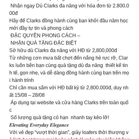
Nhận ngay Dù Clarks đa năng với hóa đơn từ 2.800.0
00đ
Hãy để Clarks đồng hành cùng bạn khởi đầu năm học
mới đầy tự tin và phong cách
ĐẶC QUYỀN PHONG CÁCH –
NHẬN QUÀ TẶNG ĐẶC BIỆT
Sở hữu dù Clarks đa năng với HĐ từ 2,800,000đ
Từ những cơn mưa bất chợt đến nắng hè rực rỡ, Clar
ks luôn bên bạn cùng quà tặng dù đa năng thiết kế tin
h tế, gọn nhẹ, và dễ dàng đồng hành cùng bạn trên mọ
i hành trình
Chỉ cần mua sắm với HĐ bất kỳ từ 2.800.000đ, duy nh
ất 15/08 – 28/08
Áp dụng tại website và cửa hàng Clarks trên toàn quố
c
Số lượng quà tặng có hạn nhanh tay kẻo lỡ!
𝑬𝒍𝒆𝒗𝒂𝒕𝒊𝒏𝒈 𝑬𝒗𝒆𝒓𝒚𝒅𝒂𝒚 𝑬𝒍𝒆𝒈𝒂𝒏𝒄𝒆
Với vẻ đẹp “vượt thời gian”, giày loafers thời thượng v