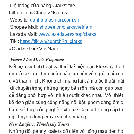
Hệ thống cửa hàng Clarks: the-
bithub.com/ClarksVNstores
Website:
danhgiafashion.com.vn
Shopee Mall:
shopee.vn/clarksvietnam
Lazada Mall:
www.lazada.vn/shop/clarks
️ Tiki:
https://tiki.vn/search?q=clarks
#ClarksShoesVietNam
𝑾𝒉𝒆𝒓𝒆 𝑭𝒍𝒆𝒙 𝑴𝒆𝒆𝒕𝒔 𝑬𝒍𝒆𝒈𝒂𝒏𝒄𝒆
Kết hợp sự linh hoạt và thiết kế hiện đại, Flexway Tie l
uôn là sự lựa chọn hoàn hảo tạo nên vẻ ngoài chỉn ch
u và thanh lịch. Không chỉ mang lại cảm giác thoải mái
di chuyển trong những ngày bận rộn mà còn gúp bạn
dễ dàng phối hợp với nhiều outfit khác nhau. Với thiết
kế đơn giản cùng công năng nổi bật, phom dáng ôm c
hân, kết hợp công nghệ Extreme Comfort, cung cấp từ
ng chuyển động êm ái và nhẹ nhàng.
𝑵𝒆𝒘 𝑳𝒐𝒂𝒇𝒆𝒓𝒔, 𝑻𝒊𝒎𝒆𝒍𝒆𝒔𝒔𝒍𝒚 𝒀𝒐𝒖𝒓𝒔
Những đôi penny loafers cổ điển với tông màu đen ho