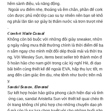
hêm sành điệu, và năng động.
Ngoài ưu điểm nhẹ, thoáng và êm chân, phần đế cork
còn được phủ một lớp cao su tự nhiên nên bạn sẽ khô
ng phải lăn tăn sợ giày bị thấm nước và trơn trượt nhé
.
𝑪𝙤𝒎𝙛𝒐𝙧𝒕 𝑴𝙖𝒅𝙚 𝘾𝒂𝙨𝒖𝙖𝒍
Không còn bó buộc với những đôi giày sneaker, nhữn
g ngày nắng mưa thất thường chình là thời điểm để bạ
n sắm ngay cho mình một đôi dép thoải mái và thời tra
ng. Với Wesley Sun, items best seller trờ thành món đ
ồ hoàn hảo cho nam giới trong các kỳ nghỉ Hè, đi dạo
bãi biển cùng thiết kế đế ngoài EVA, hấp thụ lực tốt, m
ang đến cảm giác êm dịu, nhẹ tênh như bước trên mâ
y.
𝑺𝙖𝒏𝙙𝒂𝙡 𝙎𝒆𝙖𝒔𝙤𝒏, 𝙀𝒍𝙚𝒗𝙖𝒕𝙚𝒅
Sự kết hợp hoàn hảo giữa phong cách hiện đại và tính
ứng cao, sandal Aristella Sun với thiết kế quai chéo th
ời trang không chỉ phù hợp cho những chuyến dạo ph
ố mà còn là sự lựa chọn tuyệt vời cho những buổi gặp