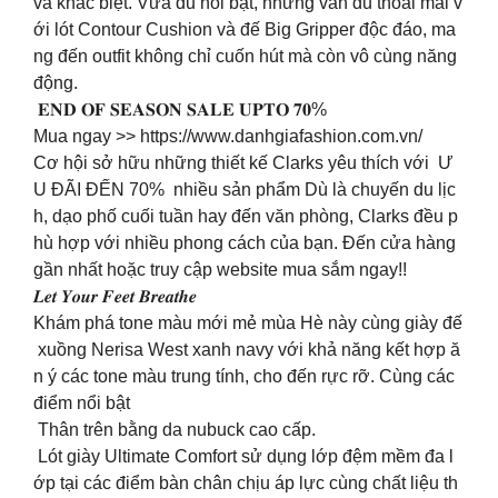
và khác biệt. Vừa đủ nổi bật, nhưng vẫn đủ thoải mái v
ới lót Contour Cushion và đế Big Gripper độc đáo, ma
ng đến outfit không chỉ cuốn hút mà còn vô cùng năng
động.
𝐄𝐍𝐃 𝐎𝐅 𝐒𝐄𝐀𝐒𝐎𝐍 𝐒𝐀𝐋𝐄 𝐔𝐏𝐓𝐎 𝟕𝟎%
Mua ngay >> https://www.danhgiafashion.com.vn/
Cơ hội sở hữu những thiết kế Clarks yêu thích với Ư
U ĐÃI ĐẾN 70% nhiều sản phẩm Dù là chuyến du lịc
h, dạo phố cuối tuần hay đến văn phòng, Clarks đều p
hù hợp với nhiều phong cách của bạn. Đến cửa hàng
gần nhất hoặc truy cập website mua sắm ngay!!
𝑳𝒆𝒕 𝒀𝒐𝒖𝒓 𝑭𝒆𝒆𝒕 𝑩𝒓𝒆𝒂𝒕𝒉𝒆
Khám phá tone màu mới mẻ mùa Hè này cùng giày đế
xuồng Nerisa West xanh navy với khả năng kết hợp ă
n ý các tone màu trung tính, cho đến rực rỡ. Cùng các
điểm nổi bật
️ Thân trên bằng da nubuck cao cấp.
️ Lót giày Ultimate Comfort sử dụng lớp đệm mềm đa l
ớp tại các điểm bàn chân chịu áp lực cùng chất liệu th