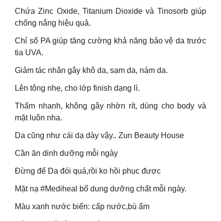
Chứa Zinc Oxide, Titanium Dioxide và Tinosorb giúp
chống nắng hiệu quả.
Chỉ số PA giúp tăng cường khả năng bảo vệ da trước
tia UVA.
Giảm tác nhân gây khô da, sạm da, nám da.
Lên tông nhẹ, cho lớp finish dạng lì.
Thấm nhanh, không gây nhờn rít, dùng cho body và
mặt luôn nha.
Da cũng như cái dạ dày vậy.. Zun Beauty House
Cần ăn dinh dưỡng mỗi ngày
Đừng để Da đói quá,rồi ko hồi phục được
Mặt nạ #Mediheal bổ dung dưỡng chất mỗi ngày.
Màu xanh nước biển: cấp nước,bù ẩm