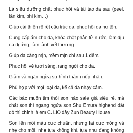
Là siêu dưỡng chất phục hồi và tái tạo da sau (peel,
lăn kim, phi kim…)
Giúp cải thiện rõ rệt cấu trúc da, phục hồi da hư tổn.
Cung cấp ẩm cho da, khóa chặt phân tử nước, làm dịu
da dị ứng, làm lành vết thương.
Giúp da căng mịn, mềm mịn chỉ sau 1 đêm.
Phục hồi vẻ tươi sáng, rạng ngời cho da.
Giảm và ngăn ngừa sự hình thành nếp nhăn.
Phù hợp với mọi loại da, kể cả da nhạy cảm.
Các bác muốn tìm thỏi son nào sale giá siêu rẻ, mà
chất son thì ngang ngửa son Shu Emura highend đắt
đỏ thì chính là em C. LIO đây Zun Beauty House
Son lên môi màu cực chuẩn, nhưng lại cực mỏng và
nhẹ cho môi, nhẹ tựa không khí, tựa như đang không