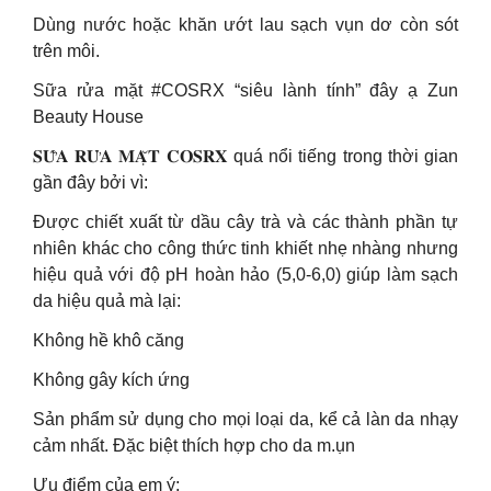
Dùng nước hoặc khăn ướt lau sạch vụn dơ còn sót
trên môi.
Sữa rửa mặt #COSRX “siêu lành tính” đây ạ Zun
Beauty House
𝐒𝐔̛̃𝐀 𝐑𝐔̛̉𝐀 𝐌𝐀̣̆𝐓 𝐂𝐎𝐒𝐑𝐗 quá nổi tiếng trong thời gian
gần đây bởi vì:
Được chiết xuất từ dầu cây trà và các thành phần tự
nhiên khác cho công thức tinh khiết nhẹ nhàng nhưng
hiệu quả với độ pH hoàn hảo (5,0-6,0) giúp làm sạch
da hiệu quả mà lại:
Không hề khô căng
Không gây kích ứng
Sản phẩm sử dụng cho mọi loại da, kể cả làn da nhạy
cảm nhất. Đặc biệt thích hợp cho da m.ụn
Ưu điểm của em ý: