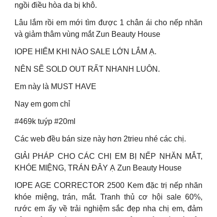
ngồi điều hòa da bị khô.
Lâu lắm rồi em mới tìm được 1 chân ái cho nếp nhăn
và giảm thâm vùng mắt Zun Beauty House
IOPE HIẾM KHI NÀO SALE LỚN LẮM Ạ.
NÊN SẼ SOLD OUT RẤT NHANH LUÔN.
Em này là MUST HAVE
Nay em gom chỉ
#469k tuýp #20ml
Các web đều bán size này hơn 2trieu nhé các chị.
GIẢI PHÁP CHO CÁC CHỊ EM BỊ NẾP NHĂN MẮT,
KHÓE MIỆNG, TRÁN ĐÂY Ạ Zun Beauty House
IOPE AGE CORRECTOR 2500 Kem đặc trị nếp nhăn
khóe miệng, trán, mắt. Tranh thủ cơ hội sale 60%,
rước em ấy về trải nghiệm sắc đẹp nha chị em, đảm