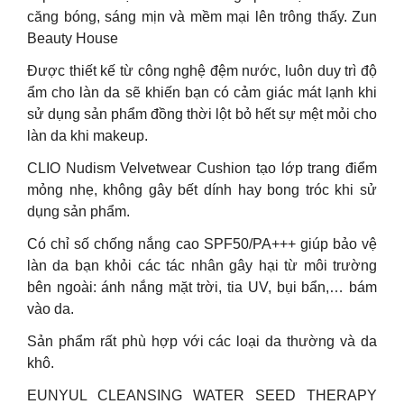
căng bóng, sáng mịn và mềm mại lên trông thấy. Zun
Beauty House
Được thiết kế từ công nghệ đệm nước, luôn duy trì độ
ẩm cho làn da sẽ khiến bạn có cảm giác mát lạnh khi
sử dụng sản phẩm đồng thời lột bỏ hết sự mệt mỏi cho
làn da khi makeup.
CLIO Nudism Velvetwear Cushion tạo lớp trang điểm
mỏng nhẹ, không gây bết dính hay bong tróc khi sử
dụng sản phẩm.
Có chỉ số chống nắng cao SPF50/PA+++ giúp bảo vệ
làn da bạn khỏi các tác nhân gây hại từ môi trường
bên ngoài: ánh nắng mặt trời, tia UV, bụi bẩn,… bám
vào da.
Sản phẩm rất phù hợp với các loại da thường và da
khô.
EUNYUL CLEANSING WATER SEED THERAPY