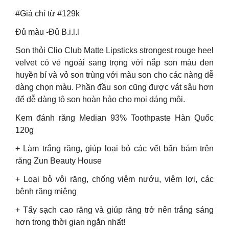
#Giá chỉ từ #129k
Đủ màu -Đủ B.i.l.l
Son thỏi Clio Club Matte Lipsticks strongest rouge heel
velvet có vẻ ngoài sang trọng với nắp son màu đen
huyền bí và vỏ son trùng với màu son cho các nàng dễ
dàng chọn màu. Phần đầu son cũng được vát sâu hơn
để dễ dàng tô son hoàn hảo cho mọi dáng môi.
Kem đánh răng Median 93% Toothpaste Hàn Quốc
120g
+ Làm trắng răng, giúp loại bỏ các vết bẩn bám trên
răng Zun Beauty House
+ Loại bỏ vôi răng, chống viêm nướu, viêm lợi, các
bệnh răng miệng
+ Tẩy sạch cao răng và giúp răng trở nên trắng sáng
hơn trong thời gian ngắn nhất!