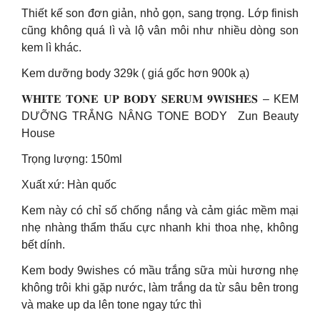
Thiết kế son đơn giản, nhỏ gọn, sang trọng. Lớp finish
cũng không quá lì và lộ vân môi như nhiều dòng son
kem lì khác.
Kem dưỡng body 329k ( giá gốc hơn 900k ạ)
𝐖𝐇𝐈𝐓𝐄 𝐓𝐎𝐍𝐄 𝐔𝐏 𝐁𝐎𝐃𝐘 𝐒𝐄𝐑𝐔𝐌 𝟗𝐖𝐈𝐒𝐇𝐄𝐒 – KEM
DƯỠNG TRẮNG NÂNG TONE BODY Zun Beauty
House
Trọng lượng: 150ml
Xuất xứ: Hàn quốc
Kem này có chỉ số chống nắng và cảm giác mềm mại
nhẹ nhàng thẩm thấu cực nhanh khi thoa nhẹ, không
bết dính.
Kem body 9wishes có mầu trắng sữa mùi hương nhẹ
không trôi khi gặp nước, làm trắng da từ sâu bên trong
và make up da lên tone ngay tức thì