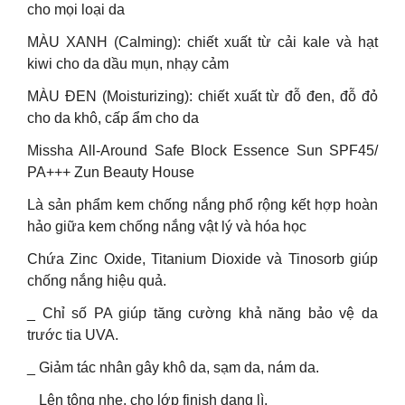
cho mọi loại da
MÀU XANH (Calming): chiết xuất từ cải kale và hạt
kiwi cho da dầu mụn, nhạy cảm
MÀU ĐEN (Moisturizing): chiết xuất từ đỗ đen, đỗ đỏ
cho da khô, cấp ẩm cho da
Missha All-Around Safe Block Essence Sun SPF45/
PA+++ Zun Beauty House
Là sản phẩm kem chống nắng phổ rộng kết hợp hoàn
hảo giữa kem chống nắng vật lý và hóa học
Chứa Zinc Oxide, Titanium Dioxide và Tinosorb giúp
chống nắng hiệu quả.
_ Chỉ số PA giúp tăng cường khả năng bảo vệ da
trước tia UVA.
_ Giảm tác nhân gây khô da, sạm da, nám da.
_ Lên tông nhẹ, cho lớp finish dạng lì.