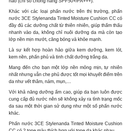
hảo (chỉ số chống nắng SPF50+/PA+++).
Khác với các loại phấn nước trên thị trường, phấn
nước 3CE Stylenanda Tinted Moisture Cushion CC có
đầy đủ các dưỡng chất từ thiên nhiên, giúp thẩm thấu
nhanh vào da, không chỉ nuôi dưỡng da mà còn tạo
lớp nền mịn mướt, căng bóng và khỏe mạnh.
Là sự kết hợp hoàn hảo giữa kem dưỡng, kem lót,
kem nền, phấn phủ và tinh chất dưỡng trắng da.
Mang đến cho bạn một lớp nền mỏng mịn, tự nhiên
nhất nhưng vẫn che phủ được tốt mọi khuyết điểm trên
da như vết thâm, nám, mụn,…
Với khả năng dưỡng ẩm cao, giúp da bạn luôn được
cung cấp đủ nước nên sẽ không xảy ra tình trạng mốc
da sau một thời gian sử dụng như một số phấn nước
khác.
Phấn nước 3CE Stylenanda Tinted Moisture Cushion
CC có 2 tone màu thích hợp với tone da khác nhau.