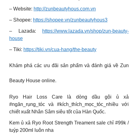
– Website:
http://zunbeautyhous.com.vn
– Shopee:
https://shopee.vn/zunbeautyhous3
– Lazada:
https://www.lazada.vn/shop/zun-beauty-
house
– Tiki:
https://tiki.vn/cua-hang/the-beauty
Khám phá các ưu đãi sản phẩm và đánh giá về Zun
Beauty House online.
Ryo Hair Loss Care là dòng dầu gội ủ xả
#ngăn_rụng_tóc và #kích_thích_mọc_tóc_nhiều với
chiết xuất Nhân Sâm siêu tốt của Hàn Quốc.
Kem ủ xả Ryo Root Strength Treament sale chỉ #99k /
tuýp 200ml luôn nha