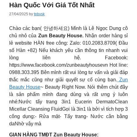
Hàn Quốc Với Giá Tốt Nhất
27/04/2025
by
tpbvsk
Chào các bạn( 안녕하세요) Mình là Lê Ngọc Dung cô
chủ nhỏ của
Zun Beauty House.
Nhận order hàng sỉ
lẻ website HÀN free công: Zalo: 010.2083.8709( Đầu
số Hàn +82) Nếu khách yêu cần thông tin nhanh vui
lòng liên hệ. Facebook:
https://www.facebook.com/zunbeautyhousevn Hot line:
0988.303.395 Bên mình rất vui lòng tư vấn và giải đáp
thắc mắc cũng như giải quyết sự cố cùng bạn.
Zun
Beauty House
~ Beauty Right Now. Nói thêm chút đây
là sản phẩm mình đang dùng và rất ưng ý luôn
nhé:Nước tẩy trang 3in1 Eucerin DermatoClean
Micellar Cleansing FluidGọi là 3in1 là bởi vì tích hợp 3
công dụng:- Rửa mặt- Tẩy trang- Nước cân bằng
daNhờ vậy mà
GIAN HÀNG TMĐT Zun Beauty House: