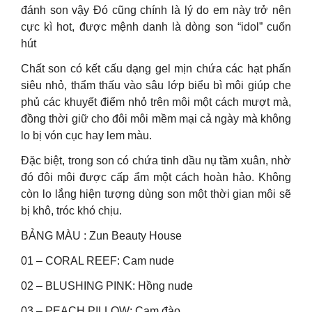
đánh son vậy Đó cũng chính là lý do em này trở nên
cực kì hot, được mệnh danh là dòng son “idol” cuốn
hút
Chất son có kết cấu dạng gel mịn chứa các hạt phấn
siêu nhỏ, thẩm thấu vào sâu lớp biểu bì môi giúp che
phủ các khuyết điểm nhỏ trên môi một cách mượt mà,
đồng thời giữ cho đôi môi mềm mại cả ngày mà không
lo bị vón cục hay lem màu.
Đặc biệt, trong son có chứa tinh dầu nụ tầm xuân, nhờ
đó đôi môi được cấp ẩm một cách hoàn hảo. Không
còn lo lắng hiện tượng dùng son một thời gian môi sẽ
bị khô, tróc khó chịu.
BẢNG MÀU : Zun Beauty House
01 – CORAL REEF: Cam nude
02 – BLUSHING PINK: Hồng nude
03 – PEACH PILLOW: Cam đào