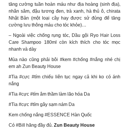
tăng cường tuần hoàn máu như địa hoàng (sinh địa),
nhân sâm, đậu tương đen, trà xanh, hà thủ ô, chirata
Nhật Bản (một loại cây hay được sử đủng để tăng
cường lưu thông máu cho tóc khỏe)…
– Ngoài việc chống rụng tóc, Dầu gội Ryo Hair Loss
Care Shampoo 180ml còn kích thích cho tóc mọc
nhanh và dày
Mùa nào cũng phải bôi #kem #chống #nắng nhé chị
em ah Zun Beauty House
#Tia #cực #tím chiếu liên tục ngay cả khi ko có ánh
nắng
#Tia #cực #tím âm thầm làm lão hóa Da
#Tia #cực #tím gây sạm nám Da
Kem chống nắng #ESSENCE Hàn Quốc
Có #Bill hãng đầy đủ.
Zun Beauty House