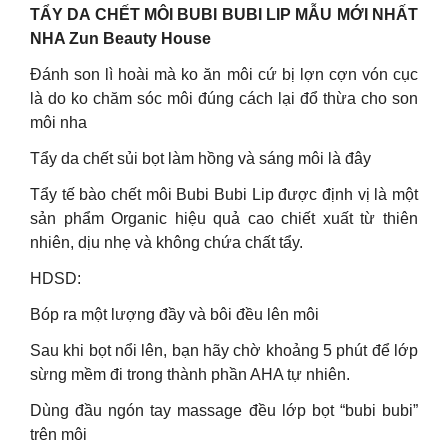
TẨY DA CHẾT MÔI BUBI BUBI LIP MẪU MỚI NHẤT
NHA Zun Beauty House
Đánh son lì hoài mà ko ăn môi cứ bị lợn cợn vón cục
là do ko chăm sóc môi đúng cách lại đổ thừa cho son
môi nha
Tẩy da chết sủi bọt làm hồng và sáng môi là đây
Tẩy tế bào chết môi Bubi Bubi Lip được định vị là một
sản phẩm Organic hiệu quả cao chiết xuất từ thiên
nhiên, dịu nhẹ và không chứa chất tẩy.
HDSD:
Bóp ra một lượng đầy và bôi đều lên môi
Sau khi bọt nổi lên, bạn hãy chờ khoảng 5 phút để lớp
sừng mềm đi trong thành phần AHA tự nhiên.
Dùng đầu ngón tay massage đều lớp bọt “bubi bubi”
trên môi