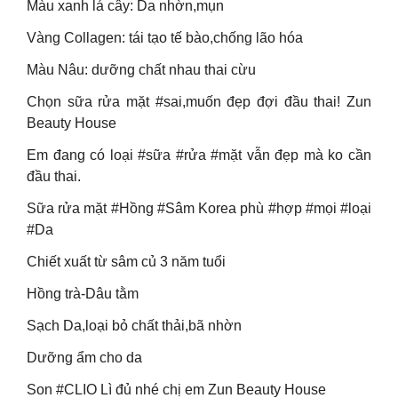
Màu xanh lá cây: Da nhờn,mụn
Vàng Collagen: tái tạo tế bào,chống lão hóa
Màu Nâu: dưỡng chất nhau thai cừu
Chọn sữa rửa mặt #sai,muốn đẹp đợi đầu thai! Zun
Beauty House
Em đang có loại #sữa #rửa #mặt vẫn đẹp mà ko cần
đầu thai.
Sữa rửa mặt #Hồng #Sâm Korea phù #hợp #mọi #loại
#Da
Chiết xuất từ sâm củ 3 năm tuổi
Hồng trà-Dâu tằm
Sạch Da,loại bỏ chất thải,bã nhờn
Dưỡng ẩm cho da
Son #CLIO Lì đủ nhé chị em Zun Beauty House