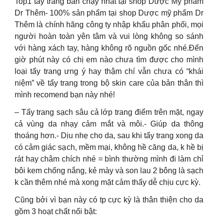
Top1 tẩy trang bán chạy nhất tại shop Dược Mỹ phẩm
Dr Thêm- 100% sản phẩm tại shop Dược mỹ phẩm Dr
Thêm là chính hãng công ty nhập khẩu phân phối, mọi
người hoàn toàn yên tâm và vui lòng không so sánh
với hàng xách tay, hàng không rõ nguồn gốc nhé.Đến
giờ phút này có chị em nào chưa tìm được cho mình
loại tẩy trang ưng ý hay thậm chí vẫn chưa có “khái
niệm” về tẩy trang trong bộ skin care của bản thân thì
mình recomend bạn này nhé!
– Tẩy trang sạch sâu cả lớp trang điểm trên mặt, ngay
cả vùng da nhạy cảm mắt và môi.- Giúp da thông
thoáng hơn.- Dịu nhẹ cho da, sau khi tẩy trang xong da
có cảm giác sạch, mềm mại, không hề căng da, k hề bị
rát hay châm chích nhé = bình thường mình đi làm chỉ
bôi kem chống nắng, kẻ mày và son lau 2 bông là sạch
k cần thêm nhé mà xong mặt cảm thấy dễ chịu cực kỳ.
Cũng bởi vì bạn này có tp cực kỳ là thân thiện cho da
gồm 3 hoạt chất nổi bật: