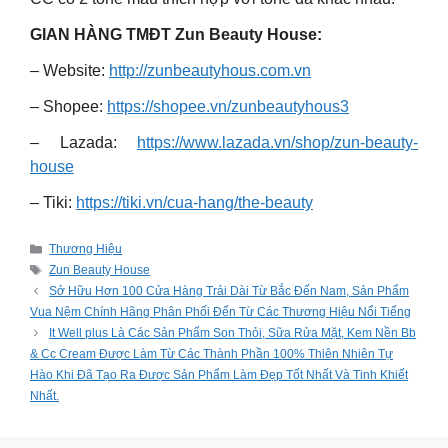
GIAN HÀNG TMĐT Zun Beauty House:
– Website:
http://zunbeautyhous.com.vn
– Shopee:
https://shopee.vn/zunbeautyhous3
– Lazada:
https://www.lazada.vn/shop/zun-beauty-
house
– Tiki:
https://tiki.vn/cua-hang/the-beauty
Categories
Thương Hiệu
Tags
Zun Beauty House
Sở Hữu Hơn 100 Cửa Hàng Trải Dài Từ Bắc Đến Nam, Sản Phẩm
Vua Nệm Chính Hãng Phân Phối Đến Từ Các Thương Hiệu Nổi Tiếng
It Well plus Là Các Sản Phẩm Son Thỏi, Sữa Rửa Mặt, Kem Nền Bb
& Cc Cream Được Làm Từ Các Thành Phần 100% Thiên Nhiên Tự
Hào Khi Đã Tạo Ra Được Sản Phẩm Làm Đẹp Tốt Nhất Và Tinh Khiết
Nhất.