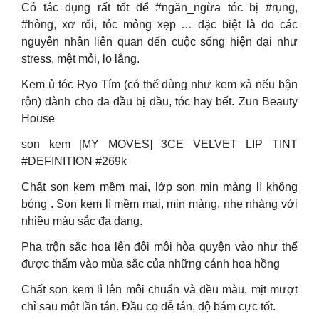
Có tác dụng rất tốt để #ngăn_ngừa tóc bị #rụng,
#hỏng, xơ rối, tóc mỏng xẹp … đặc biệt là do các
nguyên nhân liên quan đến cuộc sống hiện đại như
stress, mệt mỏi, lo lắng.
Kem ủ tóc Ryo Tím (có thể dùng như kem xả nếu bận
rộn) dành cho da đầu bị dầu, tóc hay bết. Zun Beauty
House
son kem [MY MOVES] 3CE VELVET LIP TINT
#DEFINITION #269k
Chất son kem mềm mại, lớp son mịn màng lì không
bóng . Son kem lì mềm mại, mịn màng, nhẹ nhàng với
nhiều màu sắc đa dạng.
Pha trộn sắc hoa lên đôi môi hòa quyện vào như thể
được thấm vào mùa sắc của những cánh hoa hồng
Chất son kem lì lên môi chuẩn và đều màu, mịt mượt
chỉ sau một lần tán. Đầu cọ dễ tán, độ bám cực tốt.