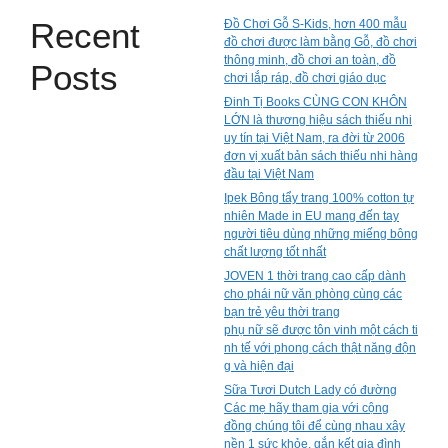
Recent
Đồ Chơi Gỗ S-Kids, hơn 400 mẫu
đồ chơi được làm bằng Gỗ, đồ chơi
thông minh, đồ chơi an toàn, đồ
Posts
chơi lắp ráp, đồ chơi giáo dục
Đinh Tị Books CÙNG CON KHÔN
LỚN là thương hiệu sách thiếu nhi
uy tín tại Việt Nam, ra đời từ 2006
đơn vị xuất bản sách thiếu nhi hàng
đầu tại Việt Nam
Ipek Bông tẩy trang 100% cotton tự
nhiên Made in EU mang đến tay
người tiêu dùng những miếng bông
chất lượng tốt nhất
JOVEN 1 thời trang cao cấp dành
cho phái nữ văn phòng cùng các
bạn trẻ yêu thời trang
phụ nữ sẽ được tôn vinh một cách ti
nh tế với phong cách thật năng độn
g và hiện đại
Sữa Tươi Dutch Lady có đường
Các mẹ hãy tham gia với cộng
đồng chúng tôi để cùng nhau xây
nền 1 sức khỏe, gắn kết gia đình