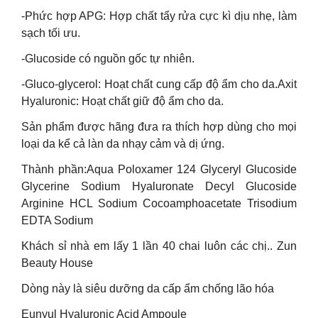
-Phức hợp APG: Hợp chất tẩy rửa cực kì dịu nhẹ, làm
sạch tối ưu.
-Glucoside có nguồn gốc tự nhiên.
-Gluco-glycerol: Hoạt chất cung cấp độ ẩm cho da.Axit
Hyaluronic: Hoạt chất giữ độ ẩm cho da.
Sản phẩm được hãng đưa ra thích hợp dùng cho mọi
loại da kể cả làn da nhạy cảm và dị ứng.
Thành phần:Aqua Poloxamer 124 Glyceryl Glucoside
Glycerine Sodium Hyaluronate Decyl Glucoside
Arginine HCL Sodium Cocoamphoacetate Trisodium
EDTA Sodium
Khách sỉ nhà em lấy 1 lần 40 chai luôn các chị.. Zun
Beauty House
Dòng này là siêu dưỡng da cấp ẩm chống lão hóa
Eunyul Hyaluronic Acid Ampoule