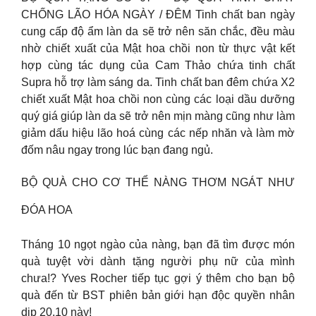
CHỐNG LÃO HÓA NGÀY / ĐÊM Tinh chất ban ngày
cung cấp độ ẩm làn da sẽ trở nên săn chắc, đều màu
nhờ chiết xuất của Mật hoa chồi non từ thực vật kết
hợp cùng tác dụng của Cam Thảo chứa tinh chất
Supra hỗ trợ làm sáng da. Tinh chất ban đêm chứa X2
chiết xuất Mật hoa chồi non cùng các loại dầu dưỡng
quý giá giúp làn da sẽ trở nên mịn màng cũng như làm
giảm dấu hiệu lão hoá cùng các nếp nhăn và làm mờ
đốm nâu ngay trong lúc bạn đang ngủ.
BỘ QUÀ CHO CƠ THỂ NÀNG THƠM NGÁT NHƯ
ĐÓA HOA
Tháng 10 ngọt ngào của nàng, bạn đã tìm được món
quà tuyệt vời dành tặng người phụ nữ của mình
chưa!? Yves Rocher tiếp tục gợi ý thêm cho bạn bộ
quà đến từ BST phiên bản giới hạn độc quyền nhân
dịp 20.10 này!