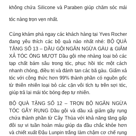
không chứa Silicone và Paraben giúp chăm sóc mái
tóc nàng trọn vẹn nhất.
Cùng khám phá ngay các khách hàng tại Yves Rocher
đang yêu thích các bộ quà nào nhất nhé: BỘ QUÀ
TẶNG SỐ 13 – DẦU GỘI NGĂN NGỪA GÀU & GIẤM
XẢ TÓC ÓNG MƯỢT Dầu gội nhẹ nhàng loại bỏ các
tạp chất bám sâu trong tóc, phục hồi tóc một cách
nhanh chóng, điều trị và đánh tan các bã gàu. Giấm xả
tóc với công thức hơn 99% thành phần có nguồn gốc
từ thiên nhiên loại bỏ các cặn vôi tích tụ trên sợi tóc,
giúp trả lại mái tóc bóng đẹp tự nhiên.
BỘ QUÀ TẶNG SỐ 12 – TRỌN BỘ NGĂN NGỪA
TÓC GÃY RỤNG Dầu gội và dầu xả giảm gãy rụng
chứa thành phần từ Cây Thùa với khả năng tăng gấp
đôi sự vi tuần hoàn máu giúp da đầu chắc khỏe hơn
và chiết xuất Đậu Lunpin trắng làm chậm cơ chế rụng