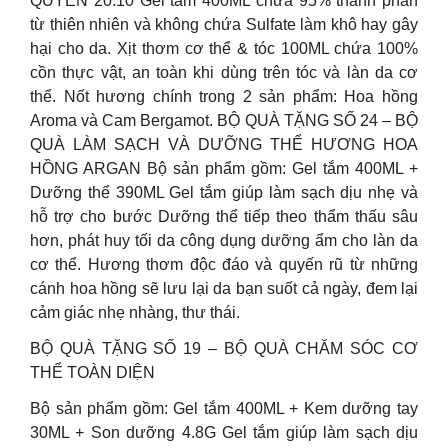
QUYỀN 20.10 Gel tắm 400ML chứa 95% thành phần
từ thiên nhiên và không chứa Sulfate làm khô hay gây
hại cho da. Xịt thơm cơ thể & tóc 100ML chứa 100%
cồn thực vật, an toàn khi dùng trên tóc và làn da cơ
thể. Nốt hương chính trong 2 sản phẩm: Hoa hồng
Aroma và Cam Bergamot. BỘ QUÀ TẶNG SỐ 24 – BỘ
QUÀ LÀM SẠCH VÀ DƯỠNG THỂ HƯƠNG HOA
HỒNG ARGAN Bộ sản phẩm gồm: Gel tắm 400ML +
Dưỡng thể 390ML Gel tắm giúp làm sạch dịu nhẹ và
hỗ trợ cho bước Dưỡng thể tiếp theo thẩm thấu sâu
hơn, phát huy tối da công dụng dưỡng ẩm cho làn da
cơ thể. Hương thơm độc đáo và quyến rũ từ những
cánh hoa hồng sẽ lưu lại da bạn suốt cả ngày, đem lại
cảm giác nhẹ nhàng, thư thái.
BỘ QUÀ TẶNG SỐ 19 – BỘ QUÀ CHĂM SÓC CƠ
THỂ TOÀN DIỆN
Bộ sản phẩm gồm: Gel tắm 400ML + Kem dưỡng tay
30ML + Son dưỡng 4.8G Gel tắm giúp làm sạch dịu