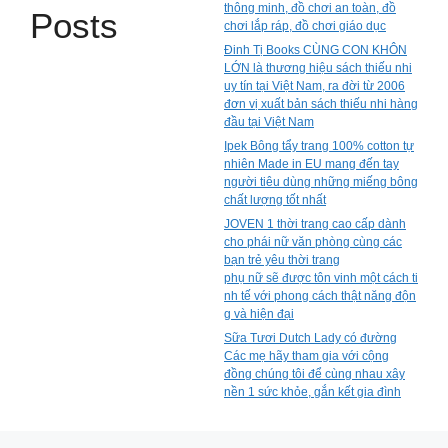
thông minh, đồ chơi an toàn, đồ
Posts
chơi lắp ráp, đồ chơi giáo dục
Đinh Tị Books CÙNG CON KHÔN
LỚN là thương hiệu sách thiếu nhi
uy tín tại Việt Nam, ra đời từ 2006
đơn vị xuất bản sách thiếu nhi hàng
đầu tại Việt Nam
Ipek Bông tẩy trang 100% cotton tự
nhiên Made in EU mang đến tay
người tiêu dùng những miếng bông
chất lượng tốt nhất
JOVEN 1 thời trang cao cấp dành
cho phái nữ văn phòng cùng các
bạn trẻ yêu thời trang
phụ nữ sẽ được tôn vinh một cách ti
nh tế với phong cách thật năng độn
g và hiện đại
Sữa Tươi Dutch Lady có đường
Các mẹ hãy tham gia với cộng
đồng chúng tôi để cùng nhau xây
nền 1 sức khỏe, gắn kết gia đình