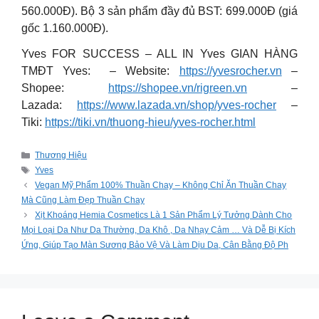
560.000Đ). Bộ 3 sản phẩm đầy đủ BST: 699.000Đ (giá
gốc 1.160.000Đ).
Yves FOR SUCCESS – ALL IN Yves GIAN HÀNG
TMĐT Yves: – Website:
https://yvesrocher.vn
–
Shopee:
https://shopee.vn/rigreen.vn
–
Lazada:
https://www.lazada.vn/shop/yves-rocher
–
Tiki:
https://tiki.vn/thuong-hieu/yves-rocher.html
Categories
Thương Hiệu
Tags
Yves
Vegan Mỹ Phẩm 100% Thuần Chay – Không Chỉ Ăn Thuần Chay
Mà Cũng Làm Đẹp Thuần Chay
Xịt Khoáng Hemia Cosmetics Là 1 Sản Phẩm Lý Tưởng Dành Cho
Mọi Loại Da Như Da Thường, Da Khô , Da Nhạy Cảm … Và Dễ Bị Kích
Ứng, Giúp Tạo Màn Sương Bảo Vệ Và Làm Dịu Da, Cân Bằng Độ Ph