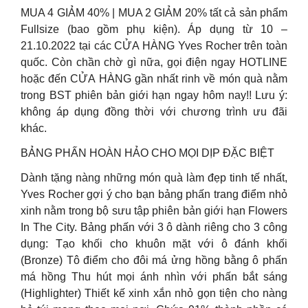
MUA 4 GIẢM 40% | MUA 2 GIẢM 20% tất cả sản phẩm
Fullsize (bao gồm phụ kiện). Áp dụng từ 10 –
21.10.2022 tại các CỬA HÀNG Yves Rocher trên toàn
quốc. Còn chần chờ gì nữa, gọi điện ngay HOTLINE
hoặc đến CỬA HÀNG gần nhất rinh về món quà nằm
trong BST phiên bản giới hạn ngay hôm nay!! Lưu ý:
không áp dụng đồng thời với chương trình ưu đãi
khác.
BẢNG PHẤN HOÀN HẢO CHO MỌI DỊP ĐẶC BIỆT
Dành tặng nàng những món quà làm đẹp tinh tế nhất,
Yves Rocher gợi ý cho bạn bảng phấn trang điểm nhỏ
xinh nằm trong bộ sưu tập phiên bản giới hạn Flowers
In The City. Bảng phấn với 3 ô dành riêng cho 3 công
dụng: Tạo khối cho khuôn mặt với ô đánh khối
(Bronze) Tô điểm cho đôi má ửng hồng bằng ô phấn
má hồng Thu hút mọi ánh nhìn với phấn bắt sáng
(Highlighter) Thiết kế xinh xắn nhỏ gọn tiện cho nàng