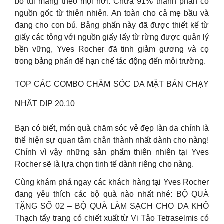
bỏ túi mang theo mọi nơi. Chứa 91% thành phần có
nguồn gốc từ thiên nhiên. An toàn cho cả mẹ bầu và
đang cho con bú. Bảng phấn này đã được thiết kế từ
giấy các tông với nguồn giấy lấy từ rừng được quản lý
bền vững, Yves Rocher đã tinh giảm gương và cọ
trong bảng phấn để hạn chế tác động đến môi trường.
TOP CÁC COMBO CHĂM SÓC DA MẶT BÁN CHẠY
NHẤT DỊP 20.10
Bạn có biết, món quà chăm sóc vẻ đẹp làn da chính là
thể hiện sự quan tâm chân thành nhất dành cho nàng!
Chính vì vậy những sản phẩm thiên nhiên tại Yves
Rocher sẽ là lựa chọn tinh tế dành riêng cho nàng.
Cùng khám phá ngay các khách hàng tại Yves Rocher
đang yêu thích các bộ quà nào nhất nhé: BỘ QUÀ
TẶNG SỐ 02 – BỘ QUÀ LÀM SẠCH CHO DA KHÔ
Thạch tẩy trang có chiết xuất từ Vi Tảo Tetraselmis có