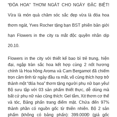
“ĐÓA HOA” THƠM NGÁT CHO NGÀY ĐẶC BIỆT!
Vừa là món quà chăm sóc sắc đẹp vừa là đóa hoa
thơm ngát, Yves Rocher tặng bạn BST phiên bản giới
hạn Flowers in the city ra mắt độc quyền nhân dịp
20.10.
Flowers in the city với thiết kế bao bì trẻ trung, hiện
đại, ngập tràn sắc hoa kết hợp cùng 2 nốt hương
chính là Hoa hồng Aroma và Cam Bergamot đã chiếm
trọn cảm tình từ ngày đầu ra mắt, vô cùng thích hợp trở
thành một “đóa hoa” thơm tặng người phụ nữ bạn yêu!
Bộ sưu tập với 03 sản phẩm thiết thực, dễ dùng mà
bất cứ phụ nữ nào cũng thích: Gel tắm, Xịt thơm cơ thể
và tóc, Bảng phấn trang điểm mặt. Chứa đến 97%
thành phần có nguồn gốc từ thiên nhiên. Bộ 2 sản
phẩm (không có bảng phấn): 399.000Đ (giá gốc