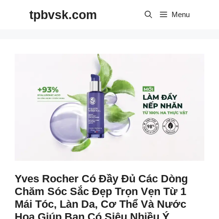
Skip
tpbvsk.com
to
Menu
content
Yves Rocher Có Đầy Đủ Các Dòng
Chăm Sóc Sắc Đẹp Trọn Vẹn Từ 1
Mái Tóc, Làn Da, Cơ Thể Và Nước
Hoa Giúp Bạn Có Siêu Nhiều Ý