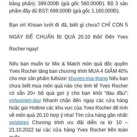
bảng phấn): 399.000Đ (giá gốc 560.000Đ). Bộ 3 sản
phẩm đầy đủ BST: 699.000Đ (giá gốc 1.160.000Đ).
Bạn ơi! Khoan lướt đi đã, biết gì chưa? CHỈ CÒN 5
NGÀY ĐỂ CHUẨN BỊ QUÀ 20.10 thôi! Đến Yves
Rocher ngay!
Nếu bạn muốn tự Mix & Match món quà độc quyền
Yves Rocher tặng bạn chương trình MUA 4 GIẢM 40%
cho mọi sản phẩm fullsize:
khuyen-mai-thang
Nếu bạn
chưa biết mua món quà nào cho tinh tế Yves Rocher
có sẵn 20+ bộ quà gợi ý cho bạn khỏi “đau đầu”:
vn/women-day
Nhanh chân đến ngay các cửa hàng
hoặc gọi Hotline các khu vực của Yves Rocher để rinh
về món quà 20.10 hợp ý nha! Tìm cửa hàng gần nhất:
vn/stores
Chương trình ưu đãi diễn ra từ 10 –
21.10.2022 tại các cửa hàng Yves Rocher trên toàn