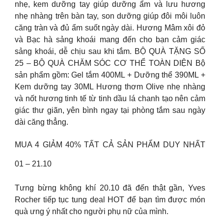
nhẹ, kem dưỡng tay giúp dưỡng ẩm và lưu hương
nhẹ nhàng trên bàn tay, son dưỡng giúp đôi môi luôn
căng tràn và đủ ẩm suốt ngày dài. Hương Mâm xôi đỏ
và Bạc hà sảng khoái mang đến cho bạn cảm giác
sảng khoái, dễ chịu sau khi tắm. BỘ QUÀ TẶNG SỐ
25 – BỘ QUÀ CHĂM SÓC CƠ THỂ TOÀN DIỆN Bộ
sản phẩm gồm: Gel tắm 400ML + Dưỡng thể 390ML +
Kem dưỡng tay 30ML Hương thơm Olive nhẹ nhàng
và nốt hương tinh tế từ tinh dầu lá chanh tạo nên cảm
giác thư giãn, yên bình ngay tại phòng tắm sau ngày
dài căng thẳng.
MUA 4 GIẢM 40% TẤT CẢ SẢN PHẨM DUY NHẤT
01 – 21.10
Tưng bừng không khí 20.10 đã đến thật gần, Yves
Rocher tiếp tục tung deal HOT để bạn tìm được món
quà ưng ý nhất cho người phụ nữ của mình.