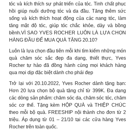
tóc và kích thích sự phát triển của tóc. Tinh chất phục
hồi giúp nuôi dưỡng tóc và da đầu. Tăng thêm sức
sống và kích thích hoạt động của các nang tóc, làm
tăng mật độ tóc, giúp tóc chắc khỏe, dày và bồng
bềnh.
VÌ SAO YVES ROCHER LUÔN LÀ LỰA CHỌN
HÀNG ĐẦU ĐỂ MUA QUÀ TẶNG 20.10?
Luôn là lựa chọn đầu tiên mỗi khi tìm kiếm những món
quà chăm sóc sắc đẹp đa dạng, thiết thực, Yves
Rocher tự hào đã đồng hành cùng mọi khách hàng
qua mọi dịp đặc biệt dành cho phái đẹp
Trở lại với 20.10.2022, Yves Rocher dành tặng bạn:
Hơn 20 lựa chọn bộ quà tặng chỉ từ 399K. Đa dạng
các dòng sản phẩm: chăm sóc da, chăm sóc tóc, chăm
sóc cơ thể. Tặng kèm HỘP QUÀ và THIỆP CHÚC
theo mỗi bộ quà. FREESHIP nội thành cho đơn từ 2
triệu. Áp dụng từ 01 – 21/10 tại các cửa hàng Yves
Rocher trên toàn quốc.