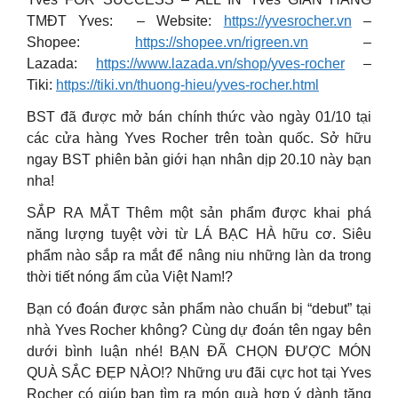
TMĐT Yves: – Website:
https://yvesrocher.vn
–
Shopee:
https://shopee.vn/rigreen.vn
–
Lazada:
https://www.lazada.vn/shop/yves-rocher
–
Tiki:
https://tiki.vn/thuong-hieu/yves-rocher.html
BST đã được mở bán chính thức vào ngày 01/10 tại
các cửa hàng Yves Rocher trên toàn quốc. Sở hữu
ngay BST phiên bản giới hạn nhân dịp 20.10 này bạn
nha!
SẮP RA MẮT Thêm một sản phẩm được khai phá
năng lượng tuyệt vời từ LÁ BẠC HÀ hữu cơ. Siêu
phẩm nào sắp ra mắt để nâng niu những làn da trong
thời tiết nóng ẩm của Việt Nam!?
Bạn có đoán được sản phẩm nào chuẩn bị “debut” tại
nhà Yves Rocher không? Cùng dự đoán tên ngay bên
dưới bình luận nhé! BẠN ĐÃ CHỌN ĐƯỢC MÓN
QUÀ SẮC ĐẸP NÀO!? Những ưu đãi cực hot tại Yves
Rocher có giúp bạn tìm ra món quà hợp ý dành tặng