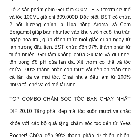
Bộ 2 sản phẩm gồm Gel tắm 400ML + Xịt thơm cơ thể
và tóc 100ML giá chỉ 399.000Đ Đặc biệt, BST có chứa
2 nốt hương chính là Hoa hồng Aroma và Cam
Bergamot giúp bạn như lạc vào khu vườn cuối thu tràn
ngập hoa trái, giúp đánh thức mọi giác quan ngay từ
làn hương đầu tiên. BST chứa đến 97% thành phần từ
thiên nhiên. Gel tắm không chứa Sulfate và dịu nhẹ,
tôn trọng độ pH của làn da. Xịt thơm cơ thể và tóc
chứa 100% thành phần cồn thực vật nên an toàn cho
cả làn da và mái tóc. Chai nhựa đều làm từ 100%
nhựa tái chế và có thể tái sinh.
TOP COMBO CHĂM SÓC TÓC BÁN CHẠY NHẤT
DỊP 20.10 Tặng phải đẹp mái tóc suôn mượt và chắc
khỏe với các bộ quà tặng chăm sóc tóc đến từ Yves
Rocher! Chứa đến 99% thành phần từ thiên nhiên,