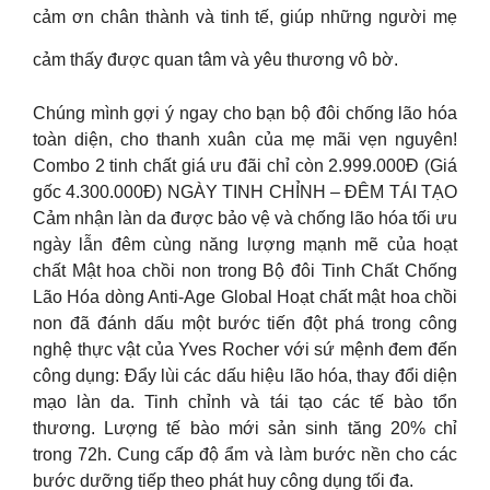
cảm ơn chân thành và tinh tế, giúp những người mẹ
cảm thấy được quan tâm và yêu thương vô bờ.
Chúng mình gợi ý ngay cho bạn bộ đôi chống lão hóa
toàn diện, cho thanh xuân của mẹ mãi vẹn nguyên!
Combo 2 tinh chất giá ưu đãi chỉ còn 2.999.000Đ (Giá
gốc 4.300.000Đ) NGÀY TINH CHỈNH – ĐÊM TÁI TẠO
Cảm nhận làn da được bảo vệ và chống lão hóa tối ưu
ngày lẫn đêm cùng năng lượng mạnh mẽ của hoạt
chất Mật hoa chồi non trong Bộ đôi Tinh Chất Chống
Lão Hóa dòng Anti-Age Global Hoạt chất mật hoa chồi
non đã đánh dấu một bước tiến đột phá trong công
nghệ thực vật của Yves Rocher với sứ mệnh đem đến
công dụng: Đẩy lùi các dấu hiệu lão hóa, thay đổi diện
mạo làn da. Tinh chỉnh và tái tạo các tế bào tổn
thương. Lượng tế bào mới sản sinh tăng 20% chỉ
trong 72h. Cung cấp độ ẩm và làm bước nền cho các
bước dưỡng tiếp theo phát huy công dụng tối đa.