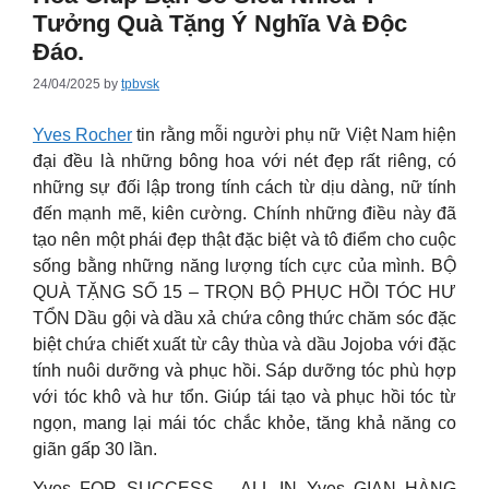
Tưởng Quà Tặng Ý Nghĩa Và Độc
Đáo.
24/04/2025
by
tpbvsk
Yves Rocher
tin rằng mỗi người phụ nữ Việt Nam hiện
đại đều là những bông hoa với nét đẹp rất riêng, có
những sự đối lập trong tính cách từ dịu dàng, nữ tính
đến mạnh mẽ, kiên cường. Chính những điều này đã
tạo nên một phái đẹp thật đặc biệt và tô điểm cho cuộc
sống bằng những năng lượng tích cực của mình.
BỘ
QUÀ TẶNG SỐ 15 – TRỌN BỘ PHỤC HỒI TÓC HƯ
TỔN Dầu gội và dầu xả chứa công thức chăm sóc đặc
biệt chứa chiết xuất từ cây thùa và dầu Jojoba với đặc
tính nuôi dưỡng và phục hồi. Sáp dưỡng tóc phù hợp
với tóc khô và hư tổn. Giúp tái tạo và phục hồi tóc từ
ngọn, mang lại mái tóc chắc khỏe, tăng khả năng co
giãn gấp 30 lần.
Yves FOR SUCCESS – ALL IN Yves GIAN HÀNG