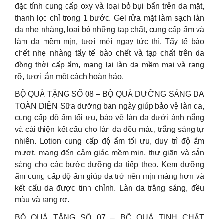
đặc tính cung cấp oxy và loại bỏ bụi bẩn trên da mặt,
thanh lọc chỉ trong 1 bước. Gel rửa mặt làm sạch làn
da nhẹ nhàng, loại bỏ những tạp chất, cung cấp ẩm và
làm da mềm mịn, tươi mới ngay tức thì. Tẩy tế bào
chết nhẹ nhàng tẩy tế bào chết và tạp chất trên da
đồng thời cấp ẩm, mang lại làn da mềm mại và rạng
rỡ, tươi tắn một cách hoàn hảo.
BỘ QUÀ TẶNG SỐ 08 – BỘ QUÀ DƯỠNG SÁNG DA
TOÀN DIỆN Sữa dưỡng ban ngày giúp bảo vệ làn da,
cung cấp độ ẩm tối ưu, bảo vệ làn da dưới ánh nắng
và cải thiện kết cấu cho làn da đều màu, trắng sáng tự
nhiên. Lotion cung cấp độ ẩm tối ưu, duy trì độ ẩm
mượt, mang đến cảm giác mềm mịn, thư giãn và sẵn
sàng cho các bước dưỡng da tiếp theo. Kem dưỡng
ẩm cung cấp độ ẩm giúp da trở nên mịn màng hơn và
kết cấu da được tinh chỉnh. Làn da trắng sáng, đều
màu và rạng rỡ.
BỘ QUÀ TẶNG SỐ 07 – BỘ QUÀ TINH CHẤT