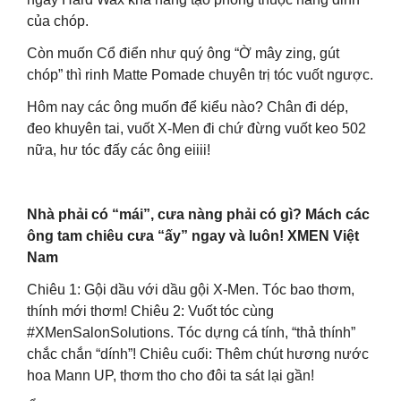
của chóp.
Còn muốn Cổ điển như quý ông “Ờ mây zing, gút
chóp” thì rinh Matte Pomade chuyên trị tóc vuốt ngược.
Hôm nay các ông muốn để kiểu nào? Chân đi dép,
đeo khuyên tai, vuốt X-Men đi chứ đừng vuốt keo 502
nữa, hư tóc đấy các ông eiiii!
Nhà phải có “mái”, cưa nàng phải có gì? Mách các
ông tam chiêu cưa “ấy” ngay và luôn! XMEN Việt
Nam
Chiêu 1: Gội dầu với dầu gội X-Men. Tóc bao thơm,
thính mới thơm! Chiêu 2: Vuốt tóc cùng
#XMenSalonSolutions. Tóc dựng cá tính, “thả thính”
chắc chắn “dính”! Chiêu cuối: Thêm chút hương nước
hoa Mann UP, thơm tho cho đôi ta sát lại gần!