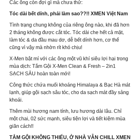
Các ông còn đợi gì mà chưa thử:
Tóc dài bết dính, phải làm sao??!! XMEN Việt Nam
Tình trạng chung không của riêng ông nào, khi đã hơn
2 tháng không được cắt tóc. Tóc dài che hết cả mặt,
làm tóc & da đầu mau dơ, dễ bết dính hơn, cơ thể
cũng vì vậy mà nhờn rít khó chịu!
X-Men bật mí với các ông một vũ khí siêu lợi hại trong
mùa dịch: Tắm Gội X-Men Clean & Fresh – 2in1
SẠCH SÂU hoàn toàn mới!
Công thức chứa muối khoáng Himalaya & Bạc Hà mát
lạnh, giúp gội sạch sâu tóc, cho da sạch mát đầy sảng
khoái.
Thêm mùi hương nam tính, lưu hương dài lâu. Chỉ
một chai, 02 sức mạnh, siêu tiện lợi và tiết kiệm mùa
giãn cách!!
TẮM GỘI KHÔNG THIẾU, Ở NHÀ VẪN CHILL XMEN