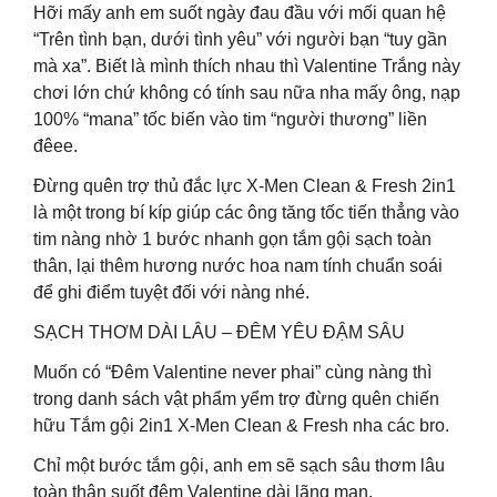
Hỡi mấy anh em suốt ngày đau đầu với mối quan hệ
“Trên tình bạn, dưới tình yêu” với người bạn “tuy gần
mà xa”. Biết là mình thích nhau thì Valentine Trắng này
chơi lớn chứ không có tính sau nữa nha mấy ông, nạp
100% “mana” tốc biến vào tim “người thương” liền
đêee.
Đừng quên trợ thủ đắc lực X-Men Clean & Fresh 2in1
là một trong bí kíp giúp các ông tăng tốc tiến thẳng vào
tim nàng nhờ 1 bước nhanh gọn tắm gội sạch toàn
thân, lại thêm hương nước hoa nam tính chuẩn soái
để ghi điểm tuyệt đối với nàng nhé.
SẠCH THƠM DÀI LÂU – ĐÊM YÊU ĐẬM SÂU
Muốn có “Đêm Valentine never phai” cùng nàng thì
trong danh sách vật phẩm yểm trợ đừng quên chiến
hữu Tắm gội 2in1 X-Men Clean & Fresh nha các bro.
Chỉ một bước tắm gội, anh em sẽ sạch sâu thơm lâu
toàn thân suốt đêm Valentine dài lãng mạn.