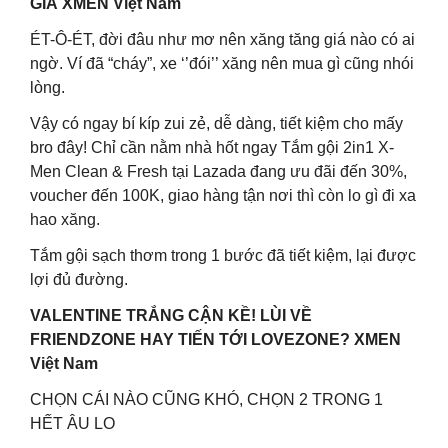
GIÁ XMEN Việt Nam
ÉT-Ô-ÉT, đời đâu như mơ nên xăng tăng giá nào có ai
ngờ. Ví đã “cháy”, xe ‘’đói’’ xăng nên mua gì cũng nhói
lòng.
Vậy có ngay bí kíp zui zẻ, dễ dàng, tiết kiệm cho mấy
bro đây! Chỉ cần nằm nhà hốt ngay Tắm gội 2in1 X-
Men Clean & Fresh tại Lazada đang ưu đãi đến 30%,
voucher đến 100K, giao hàng tận nơi thì còn lo gì đi xa
hao xăng.
Tắm gội sạch thơm trong 1 bước đã tiết kiệm, lại được
lợi đủ đường.
VALENTINE TRẮNG CẬN KỀ! LÙI VỀ
FRIENDZONE HAY TIẾN TỚI LOVEZONE? XMEN
Việt Nam
CHỌN CÁI NÀO CŨNG KHÓ, CHỌN 2 TRONG 1
HẾT ÂU LO