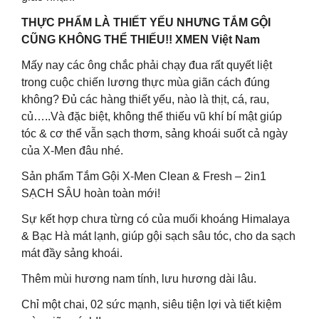
THỰC PHẨM LÀ THIẾT YẾU NHƯNG TẮM GỘI
CŨNG KHÔNG THỂ THIẾU!! XMEN Việt Nam
Mấy nay các ông chắc phải chạy đua rất quyết liệt
trong cuộc chiến lương thực mùa giãn cách đúng
không? Đủ các hàng thiết yếu, nào là thịt, cá, rau,
củ…..Và đặc biệt, không thể thiếu vũ khí bí mật giúp
tóc & cơ thể vẫn sạch thơm, sảng khoái suốt cả ngày
của X-Men đâu nhé.
Sản phẩm Tắm Gội X-Men Clean & Fresh – 2in1
SẠCH SÂU hoàn toàn mới!
Sự kết hợp chưa từng có của muối khoáng Himalaya
& Bạc Hà mát lạnh, giúp gội sạch sâu tóc, cho da sạch
mát đầy sảng khoái.
Thêm mùi hương nam tính, lưu hương dài lâu.
Chỉ một chai, 02 sức mạnh, siêu tiện lợi và tiết kiệm