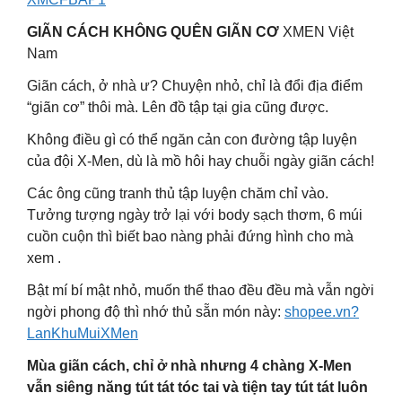
GIÃN CÁCH KHÔNG QUÊN GIÃN CƠ
XMEN Việt
Nam
Giãn cách, ở nhà ư? Chuyện nhỏ, chỉ là đổi địa điểm
“giãn cơ” thôi mà. Lên đồ tập tại gia cũng được.
Không điều gì có thể ngăn cản con đường tập luyện
của đội X-Men, dù là mồ hôi hay chuỗi ngày giãn cách!
Các ông cũng tranh thủ tập luyện chăm chỉ vào.
Tưởng tượng ngày trở lại với body sạch thơm, 6 múi
cuồn cuộn thì biết bao nàng phải đứng hình cho mà
xem .
Bật mí bí mật nhỏ, muốn thể thao đều đều mà vẫn ngời
ngời phong độ thì nhớ thủ sẵn món này:
shopee.vn?
LanKhuMuiXMen
Mùa giãn cách, chỉ ở nhà nhưng 4 chàng X-Men
vẫn siêng năng tút tát tóc tai và tiện tay tút tát luôn