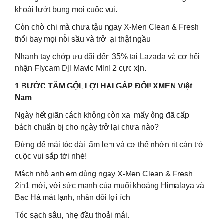
khoái lướt bung mọi cuộc vui.
Còn chờ chi mà chưa tậu ngay X-Men Clean & Fresh
thổi bay mọi nỗi sầu và trở lại thật ngầu
Nhanh tay chớp ưu đãi đến 35% tại Lazada và cơ hội
nhận Flycam Dji Mavic Mini 2 cực xịn.
1 BƯỚC TẮM GỘI, LỢI HẠI GẤP ĐÔI! XMEN Việt
Nam
Ngày hết giãn cách không còn xa, mấy ông đã cấp
bách chuẩn bị cho ngày trở lại chưa nào?
Đừng để mái tóc dài lấm lem và cơ thể nhờn rít cản trở
cuộc vui sắp tới nhé!
Mách nhỏ anh em dùng ngay X-Men Clean & Fresh
2in1 mới, với sức mạnh của muối khoáng Himalaya và
Bạc Hà mát lạnh, nhân đôi lợi ích:
Tóc sạch sâu, nhẹ đầu thoải mái.