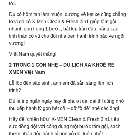
tới.
Dù có hôm tan làm muộn, đường về kẹt xe cũng chẳng
lo vì đã có X-Men Clean & Fresh 2in1 giúp tắm gội
nhanh gọn trong 1 bước, bắt kịp trận đấu, nâng cao
tinh thần cổ vũ cho đội nhà trên hành trình bảo vệ ngôi
vương!
Việt Nam quyết thắng!
2 TRONG 1 GỌN NHẸ – DU LỊCH XA KHOẺ RE
XMEN Việt Nam
Lễ lộc đến sập sình, anh em đã sẵn sàng lên lịch
trình?
Dù là trip ngắn ngày hay đi phượt dài dài thì cũng nhớ
thu xếp hành lý gọn hết cỡ – đỡ “ô dề” nhé các ông!
Hãy để “chiến hữu” X-MEN Clean & Fresh 2in1 tiếp
sức đồng đội với công dụng một bước tắm gội, sạch
thơm nhân đôi, hành lý gọn vô đối luôn nhé!