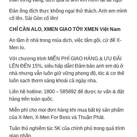
Đàn ông đích thực không ngại thử thách. Anh em mình
cố lên. Sài Gòn cố lên!
CHỈ CẦN ALO, XMEN GIAO TỚI! XMEN Việt Nam
An tâm ở nhà trong mùa dịch, việc tắm gội, cứ để X-
Men lo.
Với chương trình MIỄN PHÍ GIAO HÀNG & ƯU ĐÃI
LÊN ĐẾN 15%, siêu hấp dẫn! Đảm bảo anh em dù ở
nhà nhưng vẫn luôn giữ vững phong độ, tóc & cơ thể
luôn sạch thơm sảng khoái cả ngày nha.
Liên hệ hotline: 1800 – 585892 để được tư vấn & đặt
hàng trên toàn quốc.
Miễn phí cho mọi đơn hàng khi mua bất kỳ sản phẩm
của X-Men, X-Men For Boss và Thuận Phát.
Tuân thủ nghiêm túc 5K của chính phủ trong quá trình
giao nhận.