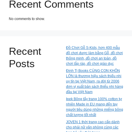
Recent Comments
No comments to show.
Recent
Đồ Chơi Gỗ S-Kids, hơn 400 mẫu
đồ chơi được làm bằng Gỗ, đồ chơi
thông minh, đồ chơi an toàn, đồ
Posts
chơi lắp ráp, đồ chơi giáo dục
Đinh Tị Books CÙNG CON KHÔN
LỚN là thương hiệu sách thiếu nhi
uy tín tại Việt Nam, ra đời từ 2006
đơn vị xuất bản sách thiếu nhi hàng
đầu tại Việt Nam
Ipek Bông tẩy trang 100% cotton tự
nhiên Made in EU mang đến tay
người tiêu dùng những miếng bông
chất lượng tốt nhất
JOVEN 1 thời trang cao cấp dành
cho phái nữ văn phòng cùng các