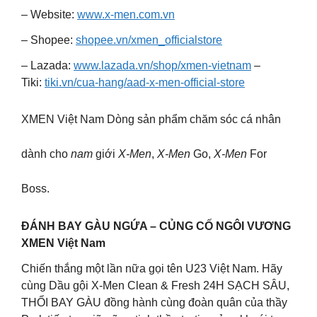
– Website:
www.x-men.com.vn
– Shopee:
shopee.vn/xmen_officialstore
– Lazada:
www.lazada.vn/shop/xmen-vietnam
–
Tiki:
tiki.vn/cua-hang/aad-x-men-official-store
XMEN Việt Nam Dòng sản phẩm chăm sóc cá nhân
dành cho
nam
giới
X-Men
,
X-Men
Go,
X-Men
For
Boss.
ĐÁNH BAY GÀU NGỨA – CỦNG CỐ NGÔI VƯƠNG
XMEN Việt Nam
Chiến thắng một lần nữa gọi tên U23 Việt Nam. Hãy
cùng Dầu gội X-Men Clean & Fresh 24H SẠCH SÂU,
THỔI BAY GÀU đồng hành cùng đoàn quân của thầy