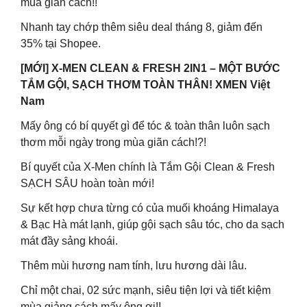
mùa giãn cách!!
Nhanh tay chớp thêm siêu deal tháng 8, giảm đến
35% tại Shopee.
[MỚI] X-MEN CLEAN & FRESH 2IN1 – MỘT BƯỚC
TẮM GỘI, SẠCH THƠM TOÀN THÂN! XMEN Việt
Nam
Mấy ông có bí quyết gì để tóc & toàn thân luôn sạch
thơm mỗi ngày trong mùa giãn cách!?!
Bí quyết của X-Men chính là Tắm Gội Clean & Fresh
SẠCH SÂU hoàn toàn mới!
Sự kết hợp chưa từng có của muối khoáng Himalaya
& Bạc Hà mát lạnh, giúp gội sạch sâu tóc, cho da sạch
mát đầy sảng khoái.
Thêm mùi hương nam tính, lưu hương dài lâu.
Chỉ một chai, 02 sức mạnh, siêu tiện lợi và tiết kiệm
mùa giảng cách mấy ông ơi!!