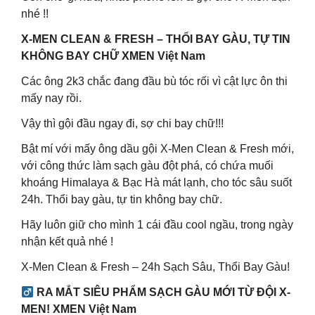
nhé !!
X-MEN CLEAN & FRESH – THỔI BAY GÀU, TỰ TIN
KHÔNG BAY CHỮ XMEN Việt Nam
Các ông 2k3 chắc đang đầu bù tóc rối vì cật lực ôn thi
mấy nay rồi.
Vậy thì gội đầu ngay đi, sợ chi bay chữ!!!
Bật mí với mấy ông dầu gội X-Men Clean & Fresh mới,
với công thức làm sạch gàu đột phá, có chứa muối
khoáng Himalaya & Bạc Hà mát lạnh, cho tóc sâu suốt
24h. Thổi bay gàu, tự tin không bay chữ.
Hãy luôn giữ cho mình 1 cái đầu cool ngầu, trong ngày
nhận kết quả nhé !
X-Men Clean & Fresh – 24h Sạch Sâu, Thổi Bay Gàu!
‍ RA MẮT SIÊU PHẨM SẠCH GÀU MỚI TỪ ĐỘI X-
MEN! XMEN Việt Nam