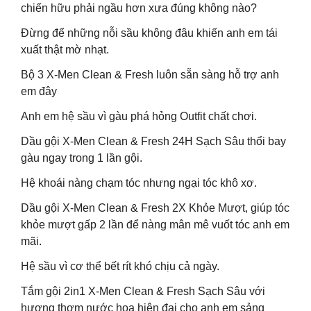
chiến hữu phải ngầu hơn xưa đúng không nào?
Đừng để những nỗi sầu không đâu khiến anh em tái
xuất thật mờ nhạt.
Bộ 3 X-Men Clean & Fresh luôn sẵn sàng hỗ trợ anh
em đây
Anh em hệ sầu vì gàu phá hỏng Outfit chất chơi.
Dầu gội X-Men Clean & Fresh 24H Sạch Sâu thổi bay
gàu ngay trong 1 lần gội.
Hệ khoái nàng chạm tóc nhưng ngại tóc khô xơ.
Dầu gội X-Men Clean & Fresh 2X Khỏe Mượt, giúp tóc
khỏe mượt gấp 2 lần để nàng mân mê vuốt tóc anh em
mãi.
Hệ sầu vì cơ thể bết rít khó chịu cả ngày.
Tắm gội 2in1 X-Men Clean & Fresh Sạch Sâu với
hương thơm nước hoa hiện đại cho anh em sảng