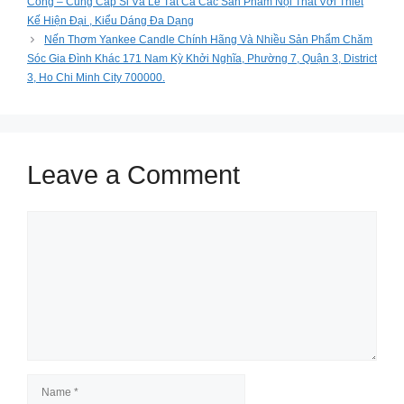
Công – Cung Cấp Sỉ Và Lẻ Tất Cả Các Sản Phẩm Nội Thất Với Thiết
Kế Hiện Đại , Kiểu Dáng Đa Dạng
Nến Thơm Yankee Candle Chính Hãng Và Nhiều Sản Phẩm Chăm
Sóc Gia Đình Khác 171 Nam Kỳ Khởi Nghĩa, Phường 7, Quận 3, District
3, Ho Chi Minh City 700000.
Leave a Comment
Comment
Name