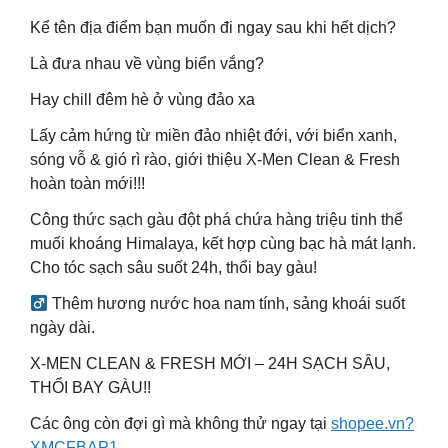
Kể tên địa điểm bạn muốn đi ngay sau khi hết dịch?
Là đưa nhau về vùng biển vắng?
Hay chill đêm hè ở vùng đảo xa
Lấy cảm hứng từ miền đảo nhiệt đới, với biển xanh,
sóng vỗ & gió rì rào, giới thiệu X-Men Clean & Fresh
hoàn toàn mới!!!
Công thức sạch gàu đột phá chứa hàng triệu tinh thể
muối khoáng Himalaya, kết hợp cùng bạc hà mát lạnh.
Cho tóc sạch sâu suốt 24h, thổi bay gàu!
‍ Thêm hương nước hoa nam tính, sảng khoái suốt
ngày dài.
X-MEN CLEAN & FRESH MỚI – 24H SẠCH SÂU,
THỔI BAY GÀU!!
Các ông còn đợi gì mà không thử ngay tại
shopee.vn?
XMCFBAP1