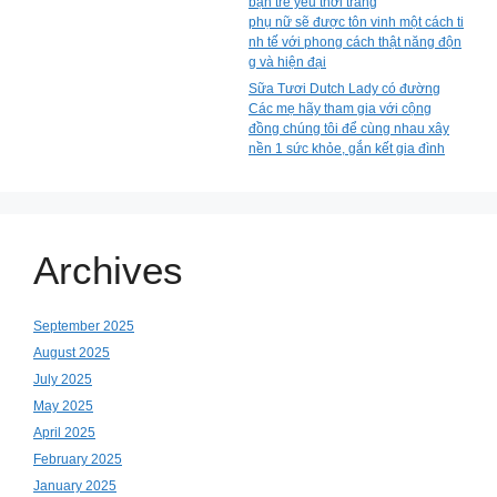
bạn trẻ yêu thời trang
phụ nữ sẽ được tôn vinh một cách ti
nh tế với phong cách thật năng độn
g và hiện đại
Sữa Tươi Dutch Lady có đường
Các mẹ hãy tham gia với cộng
đồng chúng tôi để cùng nhau xây
nền 1 sức khỏe, gắn kết gia đình
Archives
September 2025
August 2025
July 2025
May 2025
April 2025
February 2025
January 2025