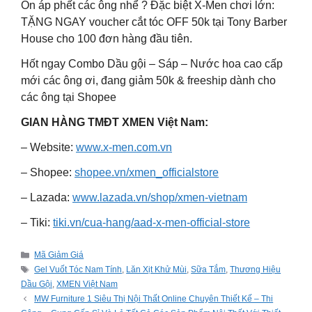
Ổn áp phết các ông nhể ? Đặc biệt X-Men chơi lớn:
TẶNG NGAY voucher cắt tóc OFF 50k tại Tony Barber
House cho 100 đơn hàng đầu tiên.
Hốt ngay Combo Dầu gội – Sáp – Nước hoa cao cấp
mới các ông ơi, đang giảm 50k & freeship dành cho
các ông tại Shopee
GIAN HÀNG TMĐT XMEN Việt Nam:
– Website:
www.x-men.com.vn
– Shopee:
shopee.vn/xmen_officialstore
– Lazada:
www.lazada.vn/shop/xmen-vietnam
– Tiki:
tiki.vn/cua-hang/aad-x-men-official-store
Categories
Mã Giảm Giá
Tags
Gel Vuốt Tóc Nam Tính
,
Lăn Xịt Khử Mùi
,
Sữa Tắm
,
Thương Hiệu
Dầu Gội
,
XMEN Việt Nam
MW Furniture 1 Siêu Thị Nội Thất Online Chuyên Thiết Kế – Thi