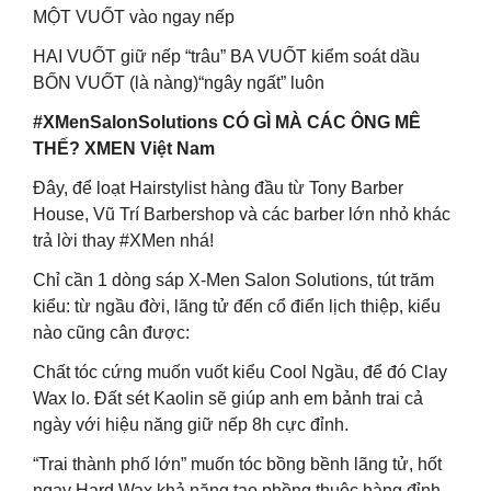
MỘT VUỐT vào ngay nếp
HAI VUỐT giữ nếp “trâu” BA VUỐT kiểm soát dầu
BỐN VUỐT (là nàng)“ngây ngất” luôn
#XMenSalonSolutions CÓ GÌ MÀ CÁC ÔNG MÊ
THẾ? XMEN Việt Nam
Đây, để loạt Hairstylist hàng đầu từ Tony Barber
House, Vũ Trí Barbershop và các barber lớn nhỏ khác
trả lời thay #XMen nhá!
Chỉ cần 1 dòng sáp X-Men Salon Solutions, tút trăm
kiểu: từ ngầu đời, lãng tử đến cổ điển lịch thiệp, kiểu
nào cũng cân được:
Chất tóc cứng muốn vuốt kiểu Cool Ngầu, để đó Clay
Wax lo. Đất sét Kaolin sẽ giúp anh em bảnh trai cả
ngày với hiệu năng giữ nếp 8h cực đỉnh.
“Trai thành phố lớn” muốn tóc bồng bềnh lãng tử, hốt
ngay Hard Wax khả năng tạo phồng thuộc hàng đỉnh