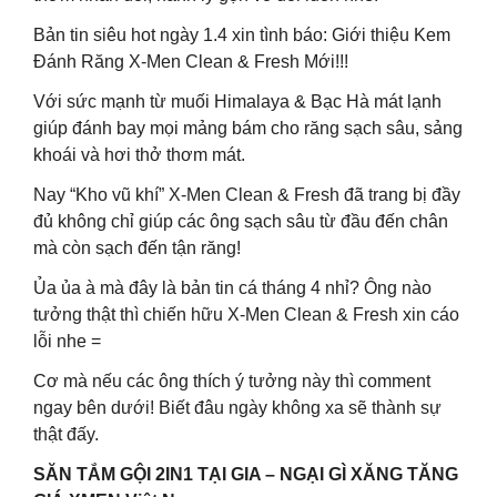
Bản tin siêu hot ngày 1.4 xin tình báo: Giới thiệu Kem
Đánh Răng X-Men Clean & Fresh Mới!!!
Với sức mạnh từ muối Himalaya & Bạc Hà mát lạnh
giúp đánh bay mọi mảng bám cho răng sạch sâu, sảng
khoái và hơi thở thơm mát.
Nay “Kho vũ khí” X-Men Clean & Fresh đã trang bị đầy
đủ không chỉ giúp các ông sạch sâu từ đầu đến chân
mà còn sạch đến tận răng!
Ủa ủa à mà đây là bản tin cá tháng 4 nhỉ? Ông nào
tưởng thật thì chiến hữu X-Men Clean & Fresh xin cáo
lỗi nhe =
Cơ mà nếu các ông thích ý tưởng này thì comment
ngay bên dưới! Biết đâu ngày không xa sẽ thành sự
thật đấy.
SĂN TẮM GỘI 2IN1 TẠI GIA – NGẠI GÌ XĂNG TĂNG