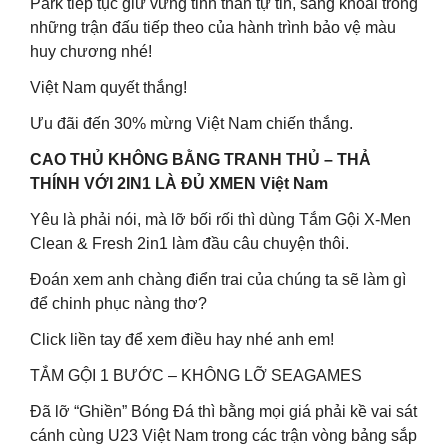
Park tiếp tục giữ vững tinh thần tự tin, sảng khoái trong
những trận đấu tiếp theo của hành trình bảo vệ màu
huy chương nhé!
Việt Nam quyết thắng!
Ưu đãi đến 30% mừng Việt Nam chiến thắng.
CAO THỦ KHÔNG BẰNG TRANH THỦ – THẢ
THÍNH VỚI 2IN1 LÀ ĐỦ XMEN Việt Nam
Yêu là phải nói, mà lỡ bối rối thì dùng Tắm Gội X-Men
Clean & Fresh 2in1 làm đầu câu chuyện thôi.
Đoán xem anh chàng điển trai của chúng ta sẽ làm gì
để chinh phục nàng thơ?
Click liền tay để xem điều hay nhé anh em!
TẮM GỘI 1 BƯỚC – KHÔNG LỠ SEAGAMES
Đã lỡ “Ghiền” Bóng Đá thì bằng mọi giá phải kề vai sát
cánh cùng U23 Việt Nam trong các trận vòng bảng sắp