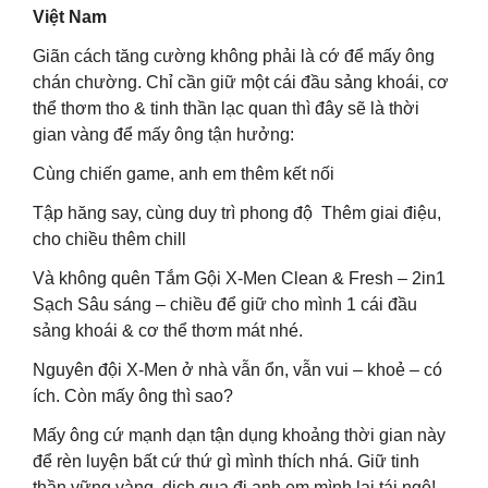
Việt Nam
Giãn cách tăng cường không phải là cớ để mấy ông
chán chường. Chỉ cần giữ một cái đầu sảng khoái, cơ
thể thơm tho & tinh thần lạc quan thì đây sẽ là thời
gian vàng để mấy ông tận hưởng:
Cùng chiến game, anh em thêm kết nối
Tập hăng say, cùng duy trì phong độ ️ Thêm giai điệu,
cho chiều thêm chill
Và không quên Tắm Gội X-Men Clean & Fresh – 2in1
Sạch Sâu sáng – chiều để giữ cho mình 1 cái đầu
sảng khoái & cơ thể thơm mát nhé.
Nguyên đội X-Men ở nhà vẫn ổn, vẫn vui – khoẻ – có
ích. Còn mấy ông thì sao?
Mấy ông cứ mạnh dạn tận dụng khoảng thời gian này
để rèn luyện bất cứ thứ gì mình thích nhá. Giữ tinh
thần vững vàng, dịch qua đi anh em mình lại tái ngộ!