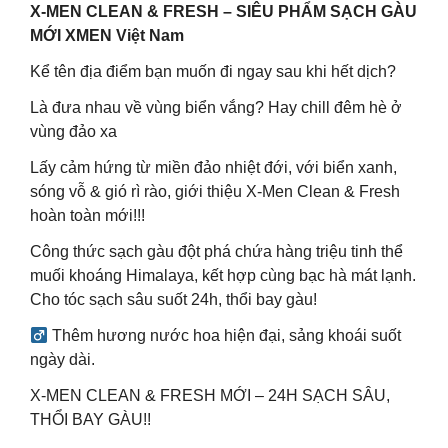
X-MEN CLEAN & FRESH – SIÊU PHẨM SẠCH GÀU
MỚI XMEN Việt Nam
Kể tên địa điểm bạn muốn đi ngay sau khi hết dịch?
Là đưa nhau về vùng biển vắng? Hay chill đêm hè ở
vùng đảo xa
Lấy cảm hứng từ miền đảo nhiệt đới, với biển xanh,
sóng vỗ & gió rì rào, giới thiệu X-Men Clean & Fresh
hoàn toàn mới!!!
Công thức sạch gàu đột phá chứa hàng triệu tinh thể
muối khoáng Himalaya, kết hợp cùng bạc hà mát lạnh.
Cho tóc sạch sâu suốt 24h, thổi bay gàu!
‍ Thêm hương nước hoa hiện đại, sảng khoái suốt
ngày dài.
X-MEN CLEAN & FRESH MỚI – 24H SẠCH SÂU,
THỔI BAY GÀU!!