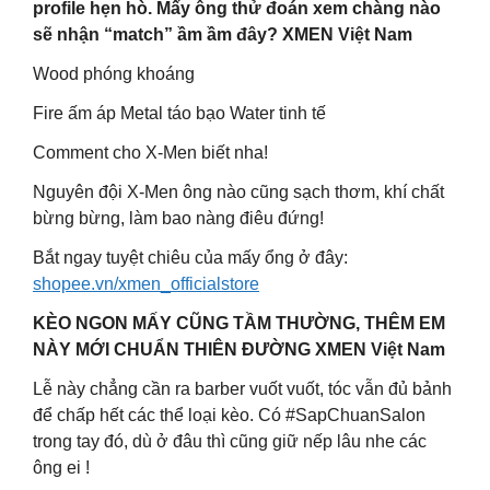
profile hẹn hò. Mấy ông thử đoán xem chàng nào
sẽ nhận “match” ầm ầm đây? XMEN Việt Nam
Wood phóng khoáng
Fire ấm áp Metal táo bạo Water tinh tế
Comment cho X-Men biết nha!
Nguyên đội X-Men ông nào cũng sạch thơm, khí chất
bừng bừng, làm bao nàng điêu đứng!
Bắt ngay tuyệt chiêu của mấy ổng ở đây:
shopee.vn/xmen_officialstore
KÈO NGON MẤY CŨNG TẦM THƯỜNG, THÊM EM
NÀY MỚI CHUẨN THIÊN ĐƯỜNG XMEN Việt Nam
Lễ này chẳng cần ra barber vuốt vuốt, tóc vẫn đủ bảnh
để chấp hết các thể loại kèo. Có #SapChuanSalon
trong tay đó, dù ở đâu thì cũng giữ nếp lâu nhe các
ông ei !