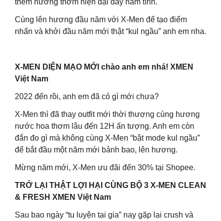
thêm hương thơm hiện đại đầy nam tính.
Cùng lên hương đầu năm với X-Men để tạo điểm
nhấn và khởi đầu năm mới thật “kul ngầu” anh em nha.
X-MEN DIỆN MẠO MỚI chào anh em nhá! XMEN
Việt Nam
2022 đến rồi, anh em đã có gì mới chưa?
X-Men thì đã thay outfit mới thời thượng cùng hương
nước hoa thơm lâu đến 12H ấn tượng. Anh em còn
đắn đo gì mà không cùng X-Men “bật mode kul ngầu”
để bắt đầu một năm mới bảnh bao, lên hương.
Mừng năm mới, X-Men ưu đãi đến 30% tại Shopee.
TRỞ LẠI THẬT LỢI HẠI CÙNG BỘ 3 X-MEN CLEAN
& FRESH XMEN Việt Nam
Sau bao ngày “tu luyện tại gia” nay gặp lại crush và