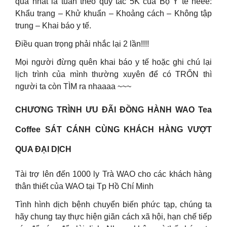
quả nhất là tuân theo quy tắc 5K của Bộ Y tế nèee:
Khẩu trang – Khử khuẩn – Khoảng cách – Không tập
trung – Khai báo y tế.
Điều quan trọng phải nhắc lại 2 lần!!!!
Mọi người đừng quên khai báo y tế hoặc ghi chú lại
lịch trình của mình thường xuyên để có TRỐN thì
người ta còn TÌM ra nhaaaa ~~~
CHƯƠNG TRÌNH ƯU ĐÃI ĐỒNG HÀNH WAO Tea
Coffee SÁT CÁNH CÙNG KHÁCH HÀNG VƯỢT
QUA ĐẠI DỊCH
Tài trợ lên đến 1000 ly Trà WAO cho các khách hàng
thân thiết của WAO tại Tp Hồ Chí Minh
Tình hình dịch bệnh chuyển biến phức tạp, chúng ta
hãy chung tay thực hiện giãn cách xã hội, hạn chế tiếp