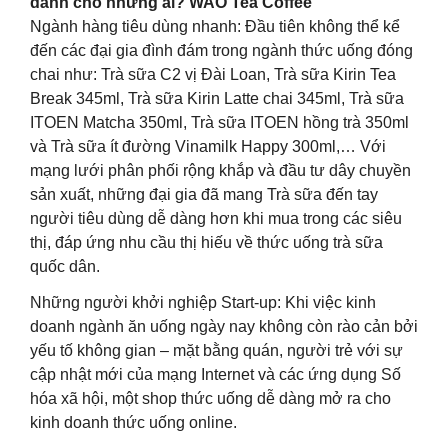
dành cho những ai? WAO Tea Coffee
Ngành hàng tiêu dùng nhanh: Đầu tiên không thể kể
đến các đại gia đình đám trong ngành thức uống đóng
chai như: Trà sữa C2 vị Đài Loan, Trà sữa Kirin Tea
Break 345ml, Trà sữa Kirin Latte chai 345ml, Trà sữa
ITOEN Matcha 350ml, Trà sữa ITOEN hồng trà 350ml
và Trà sữa ít đường Vinamilk Happy 300ml,… Với
mạng lưới phân phối rộng khắp và đầu tư dây chuyền
sản xuất, những đại gia đã mang Trà sữa đến tay
người tiêu dùng dễ dàng hơn khi mua trong các siêu
thị, đáp ứng nhu cầu thị hiếu về thức uống trà sữa
quốc dân.
Những người khởi nghiệp Start-up: Khi việc kinh
doanh ngành ăn uống ngày nay không còn rào cản bởi
yếu tố không gian – mặt bằng quán, người trẻ với sự
cập nhật mới của mạng Internet và các ứng dụng Số
hóa xã hội, một shop thức uống dễ dàng mở ra cho
kinh doanh thức uống online.