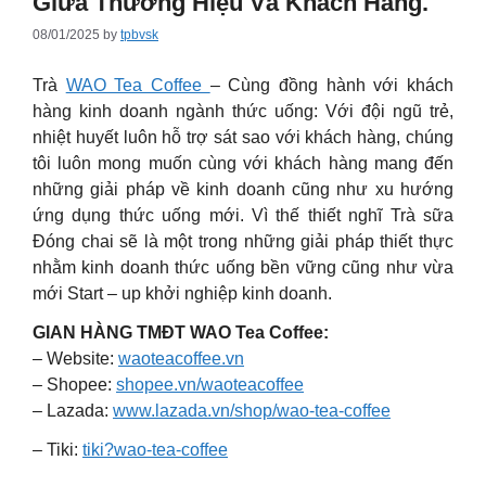
Giữa Thương Hiệu Và Khách Hàng.
08/01/2025
by
tpbvsk
Trà
WAO Tea Coffee
– Cùng đồng hành với khách
hàng kinh doanh ngành thức uống: Với đội ngũ trẻ,
nhiệt huyết luôn hỗ trợ sát sao với khách hàng, chúng
tôi luôn mong muốn cùng với khách hàng mang đến
những giải pháp về kinh doanh cũng như xu hướng
ứng dụng thức uống mới. Vì thế thiết nghĩ Trà sữa
Đóng chai sẽ là một trong những giải pháp thiết thực
nhằm kinh doanh thức uống bền vững cũng như vừa
mới Start – up khởi nghiệp kinh doanh.
GIAN HÀNG TMĐT WAO Tea Coffee:
– Website:
waoteacoffee.vn
– Shopee:
shopee.vn/waoteacoffee
– Lazada:
www.lazada.vn/shop/wao-tea-coffee
– Tiki:
tiki?wao-tea-coffee