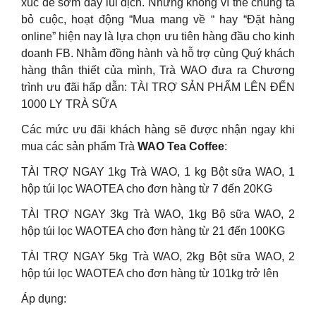
xúc để sớm đẩy lùi dịch. Nhưng không vì thế chúng ta
bỏ cuộc, hoạt động “Mua mang về “ hay “Đặt hàng
online” hiện nay là lựa chọn ưu tiên hàng đầu cho kinh
doanh FB. Nhằm đồng hành và hỗ trợ cùng Quý khách
hàng thân thiết của mình, Trà WAO đưa ra Chương
trình ưu đãi hấp dẫn: TÀI TRỢ SẢN PHẨM LÊN ĐẾN
1000 LY TRÀ SỮA
Các mức ưu đãi khách hàng sẽ được nhận ngay khi
mua các sản phẩm Trà
WAO Tea Coffee
:
TÀI TRỢ NGAY 1kg Trà WAO, 1 kg Bột sữa WAO, 1
hộp túi lọc WAOTEA cho đơn hàng từ 7 đến 20KG
TÀI TRỢ NGAY 3kg Trà WAO, 1kg Bộ sữa WAO, 2
hộp túi lọc WAOTEA cho đơn hàng từ 21 đến 100KG
TÀI TRỢ NGAY 5kg Trà WAO, 2kg Bột sữa WAO, 2
hộp túi lọc WAOTEA cho đơn hàng từ 101kg trở lên
Áp dụng: