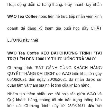
Hoạt động diễn ra hàng tháng. Hãy nhanh tay nhắn
WAO Tea Coffee
hoặc liên hệ trực tiếp nhân viên kinh
doanh để đăng ký tham gia buổi học đầy CHẤT
LƯỢNG này nhé!
WAO Tea Coffee KÉO DÀI CHƯƠNG TRÌNH “TÀI
TRỢ LÊN ĐẾN 1000 LY THỨC UỐNG TRÀ WAO”
Chương trình “SÁT CÁNH CÙNG KHÁCH HÀNG
QUYẾT THẮNG ĐẠI DỊCH” do WAO triển khai từ ngày
05/06/2021 đến ngày 20/06/2021 đã nhận được sự
quan tâm và tham gia nhiệt tình của khách hàng.
Nhằm tạo thêm nhiều cơ hội hợp tác giữa WAO và
Quý khách hàng, chúng tôi xin trân trọng thông báo
kéo dài Chương trình này từ 𝟐𝟑/𝟎𝟔/𝟐𝟎𝟐𝟏 đ𝐞̂́𝐧 𝐡𝐞̂́𝐭