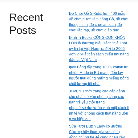
Recent
Đồ Chơi Gỗ S-Kids, hơn 400 mẫu
đồ chơi được làm bằng Gỗ, đồ chơi
thông minh, đồ chơi an toàn, đồ
Posts
chơi lắp ráp, đồ chơi giáo dục
Đinh Tị Books CÙNG CON KHÔN
LỚN là thương hiệu sách thiếu nhi
uy tín tại Việt Nam, ra đời từ 2006
đơn vị xuất bản sách thiếu nhi hàng
đầu tại Việt Nam
Ipek Bông tẩy trang 100% cotton tự
nhiên Made in EU mang đến tay
người tiêu dùng những miếng bông
chất lượng tốt nhất
JOVEN 1 thời trang cao cấp dành
cho phái nữ văn phòng cùng các
bạn trẻ yêu thời trang
phụ nữ sẽ được tôn vinh một cách ti
nh tế với phong cách thật năng độn
g và hiện đại
Sữa Tươi Dutch Lady có đường
Các mẹ hãy tham gia với cộng
đồng chúng tôi để cùng nhau xây