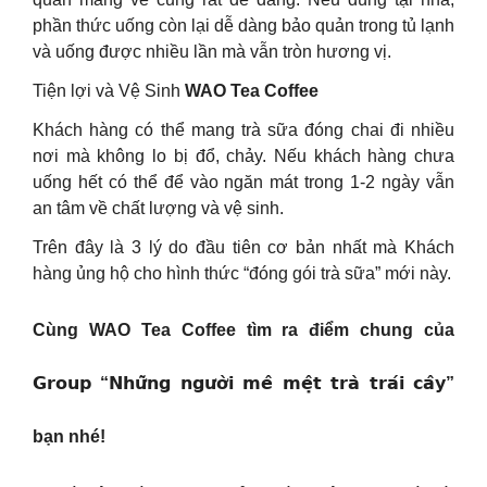
phần thức uống còn lại dễ dàng bảo quản trong tủ lạnh
và uống được nhiều lần mà vẫn tròn hương vị.
Tiện lợi và Vệ Sinh
WAO Tea Coffee
Khách hàng có thể mang trà sữa đóng chai đi nhiều
nơi mà không lo bị đổ, chảy. Nếu khách hàng chưa
uống hết có thể để vào ngăn mát trong 1-2 ngày vẫn
an tâm về chất lượng và vệ sinh.
Trên đây là 3 lý do đầu tiên cơ bản nhất mà Khách
hàng ủng hộ cho hình thức “đóng gói trà sữa” mới này.
Cùng WAO Tea Coffee tìm ra điểm chung của
𝗚𝗿𝗼𝘂𝗽 “𝗡𝗵𝘂̛̃𝗻𝗴 𝗻𝗴𝘂̛𝗼̛̀𝗶 𝗺𝗲̂ 𝗺𝗲̣̂𝘁 𝘁𝗿𝗮̀ 𝘁𝗿𝗮́𝗶 𝗰𝗮̂𝘆”
bạn nhé!