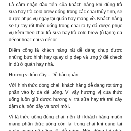
Là cảm nhận đầu tiên của khách hàng khi dùng trà
sữa hay trà cold brew đóng trong các chai thủy tinh, sẽ
được phục vụ ngay tại quán hay mang về. Khách hàng
sẽ tự tay rót thức uống trong chai ra ly đá được phục
vụ kèm theo chai trà sữa hay trà cold brew (ủ lạnh) đã
décor hoặc chưa décor.
Điểm cộng là khách hàng rất dễ dàng chụp được
những bức hình hay quay clip đẹp và ưng ý để check
in dù ở quán hay nhà.
Hương vị tròn đầy – Dễ bảo quản
Với hình thức đóng chai, khách hàng dễ dàng rót từng
phần vào ly đá để uống. Vì vậy hương vị của thức
uống luôn giữ được hương vị trà sữa hay trà trái cây
đậm đà, tròn đầy và tươi mới.
Vì là thức uống đóng chai, nên khi khách hàng muốn
mang phần thức uống còn lại trong chai khi dùng tại
quán mang về cũng rất dễ dàng. Nếu dùng tại nhà,