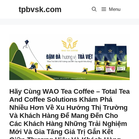
Skip
tpbvsk.com
to
Menu
content
Hãy Cùng WAO Tea Coffee – Total Tea
And Coffee Solutions Khám Phá
Nhiều Hơn Về Xu Hướng Thị Trường
Và Khách Hàng Để Mang Đến Cho
Các Khách Hàng Những Trải Nghiệm
Mới Và Gia Tăng Giá Trị Gắn Kết