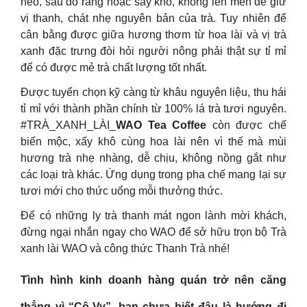
héo, sau đó rang hoặc sấy khô, không lên men để giữ
vị thanh, chát nhẹ nguyên bản của trà. Tuy nhiên để
cân bằng được giữa hương thơm từ hoa lài và vị trà
xanh đặc trưng đòi hỏi người nông phải thật sự tỉ mỉ
để có được mẻ trà chất lượng tốt nhất.
Được tuyển chọn kỹ càng từ khâu nguyên liệu, thu hái
tỉ mỉ với thành phần chính từ 100% lá trà tươi nguyên.
#TRÀ_XANH_LÀI_
WAO Tea Coffee
còn được chế
biến mộc, xấy khô cùng hoa lài nên vì thế mà mùi
hương trà nhẹ nhàng, dễ chịu, không nồng gắt như
các loại trà khác. Ứng dụng trong pha chế mang lại sự
tươi mới cho thức uống mỗi thưởng thức.
Để có những ly trà thanh mát ngon lành mời khách,
đừng ngại nhắn ngay cho WAO để sở hữu trọn bộ Trà
xanh lài WAO và công thức Thanh Trà nhé!
Tình hình kinh doanh hàng quán trở nên căng
thẳng vì “Cô-Vy”, bạn chưa biết đâu là hướng đi