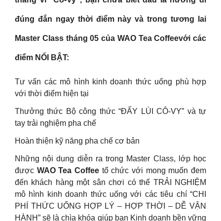
đúng đắn ngay thời điểm này và trong tương lai
Master Class tháng 05 của WAO Tea Coffeevới các
điểm NỔI BẬT:
Tư vấn các mô hình kinh doanh thức uống phù hợp
với thời điểm hiện tại
Thưởng thức Bộ công thức “ĐẨY LÙI CÔ-VY” và tự
tay trải nghiệm pha chế
Hoàn thiện kỹ năng pha chế cơ bản
Những nội dung diễn ra trong Master Class, lớp học
được
WAO Tea Coffee
tổ chức với mong muốn đem
đến khách hàng một sân chơi có thể TRẢI NGHIỆM
mô hình kinh doanh thức uống với các tiêu chí “CHI
PHÍ THỨC UỐNG HỢP LÝ – HỢP THỜI – DỄ VẬN
HÀNH” sẽ là chìa khóa giúp bạn Kinh doanh bền vững