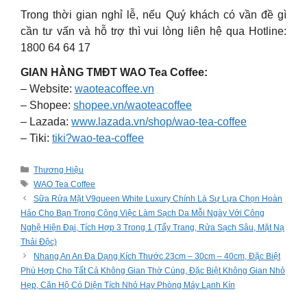
Trong thời gian nghỉ lễ, nếu Quý khách có vần đề gì
cần tư vấn và hỗ trợ thì vui lòng liên hệ qua Hotline:
1800 64 64 17
GIAN HÀNG TMĐT WAO Tea Coffee:
– Website:
waoteacoffee.vn
– Shopee:
shopee.vn/waoteacoffee
– Lazada:
www.lazada.vn/shop/wao-tea-coffee
– Tiki:
tiki?wao-tea-coffee
Categories
Thương Hiệu
Tags
WAO Tea Coffee
Sữa Rửa Mặt V9queen White Luxury Chính Là Sự Lựa Chọn Hoàn
Hảo Cho Bạn Trong Công Việc Làm Sạch Da Mỗi Ngày Với Công
Nghệ Hiện Đại, Tích Hợp 3 Trong 1 (Tẩy Trang, Rửa Sạch Sâu, Mặt Nạ
Thải Độc)
Nhang An An Đa Dạng Kích Thước 23cm – 30cm – 40cm, Đặc Biệt
Phù Hợp Cho Tất Cả Không Gian Thờ Cúng, Đặc Biệt Không Gian Nhỏ
Hẹp, Căn Hộ Có Diện Tích Nhỏ Hay Phòng Máy Lạnh Kín