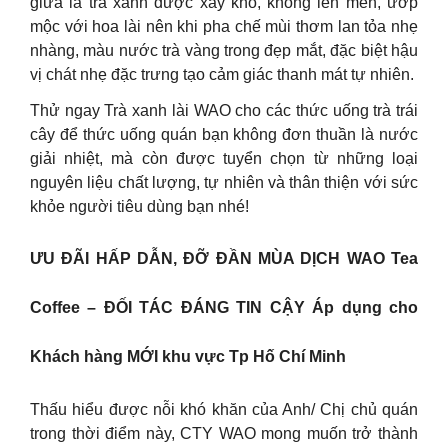
giữa lá trà xanh được xấy khô, không lên men, ướp
mộc với hoa lài nên khi pha chế mùi thơm lan tỏa nhẹ
nhàng, màu nước trà vàng trong đẹp mắt, đặc biệt hậu
vị chát nhẹ đặc trưng tạo cảm giác thanh mát tự nhiên.
Thử ngay Trà xanh lài WAO cho các thức uống trà trái
cây để thức uống quán bạn không đơn thuần là nước
giải nhiệt, mà còn được tuyển chọn từ những loại
nguyên liệu chất lượng, tự nhiên và thân thiện với sức
khỏe người tiêu dùng bạn nhé!
ƯU ĐÃI HẤP DẪN, ĐỠ ĐẦN MÙA DỊCH WAO Tea
Coffee – ĐỐI TÁC ĐÁNG TIN CẬY Áp dụng cho
Khách hàng MỚI khu vực Tp Hố Chí Minh
Thấu hiểu được nỗi khó khăn của Anh/ Chị chủ quán
trong thời điểm này, CTY WAO mong muốn trở thành