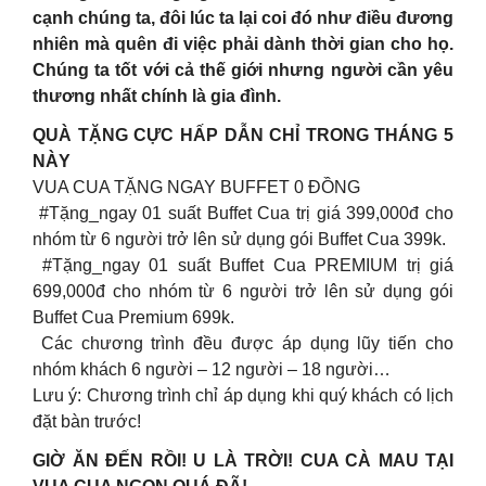
cạnh chúng ta, đôi lúc ta lại coi đó như điều đương
nhiên mà quên đi việc phải dành thời gian cho họ.
Chúng ta tốt với cả thế giới nhưng người cần yêu
thương nhất chính là gia đình.
QUÀ TẶNG CỰC HẤP DẪN CHỈ TRONG THÁNG 5
NÀY
VUA CUA TẶNG NGAY BUFFET 0 ĐỒNG
#Tặng_ngay 01 suất Buffet Cua trị giá 399,000đ cho
nhóm từ 6 người trở lên sử dụng gói Buffet Cua 399k.
#Tặng_ngay 01 suất Buffet Cua PREMIUM trị giá
699,000đ cho nhóm từ 6 người trở lên sử dụng gói
Buffet Cua Premium 699k.
Các chương trình đều được áp dụng lũy tiến cho
nhóm khách 6 người – 12 người – 18 người…
Lưu ý: Chương trình chỉ áp dụng khi quý khách có lịch
đặt bàn trước!
GIỜ ĂN ĐẾN RỒI! U LÀ TRỜI! CUA CÀ MAU TẠI