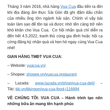
Tháng 3 năm 2016, nhà hàng
Vua Cua
đầu tiên ra đời
khi địa đàng ẩm thực Sài Gòn đã ghi đậm dấu chân
của nhiều ông lớn ngành hải sản. Chính vì vậy bài
toán làm sao để tồn tại và được nhớ tên càng trở nên
khó khăn cho Vua Cua. Cơ hội nhận quà chỉ diễn ra
đến hết 4.5.2022, tranh thủ cùng gia đình hoặc hội cạ
cứng đăng ký nhận quà và hẹn hò ngay cùng Vua Cua
nhé!
GIAN HÀNG TMĐT VUA CUA:
– Website:
vuacua.vn/
– Shopee:
shopee.vn/vuacua.restaurant
– Lazada:
www.lazada.vn/shop/vua-cua-deli/
–
Tiki:
tiki.vn/tikingon/vua-cua-food-i116894
VỀ CHÚNG TÔI: VUA CUA – Hành trình tạo nên
những bữa ăn mang tên hạnh phúc