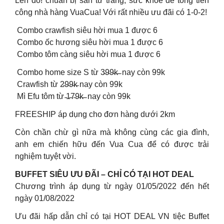
Lên đồ! chuẩn bị sẵn tư trang, sức khỏe để tổng tiến
công nhà hàng VuaCua! Với rất nhiều ưu đãi có 1-0-2!
️ Combo crawfish siêu hời mua 1 được 6
️ Combo ốc hương siêu hời mua 1 được 6
️ Combo tôm càng siêu hời mua 1 được 6
️ Combo home size S từ 3̵9̵9̵k̵ ̵ nay còn 99k
️ Crawfish từ 2̵9̵9̵k̵ nay còn 99k
️ Mì Efu tôm từ ̵1̵7̵9̵k̵ ̵ nay còn 99k
FREESHIP áp dụng cho đơn hàng dưới 2km
Còn chần chừ gì nữa mà không cùng các gia đình,
anh em chiến hữu đến Vua Cua để có được trải
nghiệm tuyệt vời.
BUFFET SIÊU ƯU ĐÃI – CHỈ CÓ TẠI HOT DEAL
Chương trình áp dụng từ ngày 01/05/2022 đến hết
ngày 01/08/2022
Ưu đãi hấp dẫn chỉ có tại HOT DEAL VN tiệc Buffet