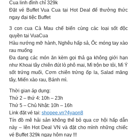
Cua linh đình chỉ 329k
Đặt vé Buffet Vua Cua tại Hot Deal để thưởng thức
ngay đại tiệc Buffet
3 con cua Cà Mau chế biến cùng các loại sốt độc
quyền tại VuaCua
Hàu nướng mỡ hành, Nghêu hấp sả, Ốc móng tay xào
rau muống
Đa dạng các món ăn kèm gọi thả ga không giới hạn
như Khoai tây chiên đút lò phô mai, Mì trộn bơ tỏi, Mì Ý
sốt trứng muối, Cơm chiên trứng ốp la, Salad măng
tây, Miến xào rau, Bánh mì.
Thời gian áp dụng:
Thứ 2 – thứ 4: 10h – 23h
Thứ 5 – Chủ Nhật: 10h – 16h
Link đặt vé tại:
shopee.vn?4yaon8
Tín đồ mê hải sản không thể bỏ qua cơ hội hấp dẫn
này – lên Hot Deal VN và đặt cho mình những chiếc
vé Buffet 329k ngay hôm nay !!!