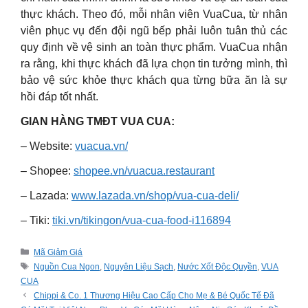
thực khách. Theo đó, mỗi nhân viên VuaCua, từ nhân
viên phục vụ đến đội ngũ bếp phải luôn tuân thủ các
quy định về vệ sinh an toàn thực phẩm. VuaCua nhận
ra rằng, khi thực khách đã lựa chọn tin tưởng mình, thì
bảo vệ sức khỏe thực khách qua từng bữa ăn là sự
hồi đáp tốt nhất.
GIAN HÀNG TMĐT VUA CUA:
– Website:
vuacua.vn/
– Shopee:
shopee.vn/vuacua.restaurant
– Lazada:
www.lazada.vn/shop/vua-cua-deli/
– Tiki:
tiki.vn/tikingon/vua-cua-food-i116894
Categories
Mã Giảm Giá
Tags
Nguồn Cua Ngon
,
Nguyên Liệu Sạch
,
Nước Xốt Độc Quyền
,
VUA
CUA
Chippi & Co. 1 Thương Hiệu Cao Cấp Cho Mẹ & Bé Quốc Tế Đã