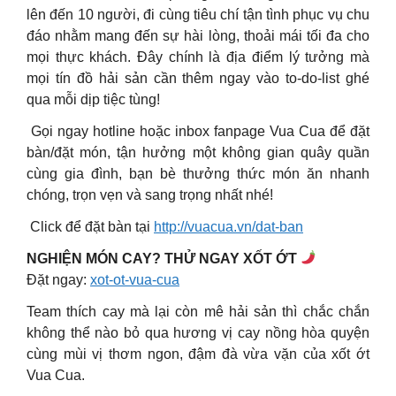
lên đến 10 người, đi cùng tiêu chí tận tình phục vụ chu
đáo nhằm mang đến sự hài lòng, thoải mái tối đa cho
mọi thực khách. Đây chính là địa điểm lý tưởng mà
mọi tín đồ hải sản cần thêm ngay vào to-do-list ghé
qua mỗi dịp tiệc tùng!
Gọi ngay hotline hoặc inbox fanpage Vua Cua để đặt
bàn/đặt món, tận hưởng một không gian quây quần
cùng gia đình, bạn bè thưởng thức món ăn nhanh
chóng, trọn vẹn và sang trọng nhất nhé!
Click để đặt bàn tại
http://vuacua.vn/dat-ban
NGHIỆN MÓN CAY? THỬ NGAY XỐT ỚT
Đặt ngay:
xot-ot-vua-cua
Team thích cay mà lại còn mê hải sản thì chắc chắn
không thể nào bỏ qua hương vị cay nồng hòa quyện
cùng mùi vị thơm ngon, đậm đà vừa vặn của xốt ớt
Vua Cua.