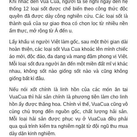
Khi nhắc đến Vua Cua, người ta sẽ nghĩ ngay đến hệ
thống 12 loại sốt được chế biến theo công thức độc
quyền đã được dày công nghiên cứu. Các loại sốt là
thành quả của sự giao thoa có chọn lọc từ nhiều nền
ẩm thực, mở rộng từ Á đến u.
Lấy khẩu vị người Việt làm gốc, sau một thời gian dài
hoàn thiện, các loại sốt Vua Cua khoác lên mình chiếc
áo mới, độc đáo, đa dạng và mang đậm phong vị Việt.
Mỗi loại sốt đưa người ăn đến một miền đất mĩ vị khác
nhau, không sốt nào giống sốt nào và cũng không
giống bất kì đâu.
Nếu nói xốt chính là linh hồn của các món ăn tại
VuaCua thì hải sản chính là phương tiện làm cho linh
hồn ấy được thăng hoa. Chính vì thế, VuaCua cũng vô
cùng chú trọng đến nguồn gốc, chất lượng hải sản.
Mỗi loại hải sản được phục vụ ở VuaCua đều phải
qua quá trình kiểm tra nghiêm ngặt từ đội ngũ thu mua
dày dặn kinh nghiệm.