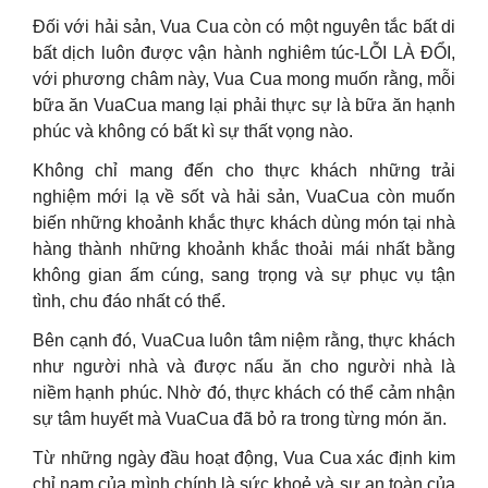
Đối với hải sản, Vua Cua còn có một nguyên tắc bất di
bất dịch luôn được vận hành nghiêm túc-LỖI LÀ ĐỔI,
với phương châm này, Vua Cua mong muốn rằng, mỗi
bữa ăn VuaCua mang lại phải thực sự là bữa ăn hạnh
phúc và không có bất kì sự thất vọng nào.
Không chỉ mang đến cho thực khách những trải
nghiệm mới lạ về sốt và hải sản, VuaCua còn muốn
biến những khoảnh khắc thực khách dùng món tại nhà
hàng thành những khoảnh khắc thoải mái nhất bằng
không gian ấm cúng, sang trọng và sự phục vụ tận
tình, chu đáo nhất có thể.
Bên cạnh đó, VuaCua luôn tâm niệm rằng, thực khách
như người nhà và được nấu ăn cho người nhà là
niềm hạnh phúc. Nhờ đó, thực khách có thể cảm nhận
sự tâm huyết mà VuaCua đã bỏ ra trong từng món ăn.
Từ những ngày đầu hoạt động, Vua Cua xác định kim
chỉ nam của mình chính là sức khoẻ và sự an toàn của