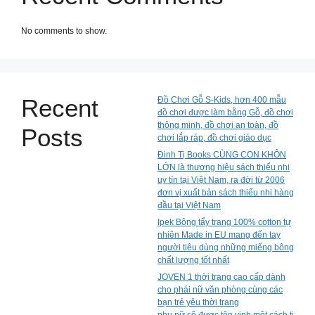
No comments to show.
Recent
Đồ Chơi Gỗ S-Kids, hơn 400 mẫu
đồ chơi được làm bằng Gỗ, đồ chơi
thông minh, đồ chơi an toàn, đồ
Posts
chơi lắp ráp, đồ chơi giáo dục
Đinh Tị Books CÙNG CON KHÔN
LỚN là thương hiệu sách thiếu nhi
uy tín tại Việt Nam, ra đời từ 2006
đơn vị xuất bản sách thiếu nhi hàng
đầu tại Việt Nam
Ipek Bông tẩy trang 100% cotton tự
nhiên Made in EU mang đến tay
người tiêu dùng những miếng bông
chất lượng tốt nhất
JOVEN 1 thời trang cao cấp dành
cho phái nữ văn phòng cùng các
bạn trẻ yêu thời trang
phụ nữ sẽ được tôn vinh một cách ti