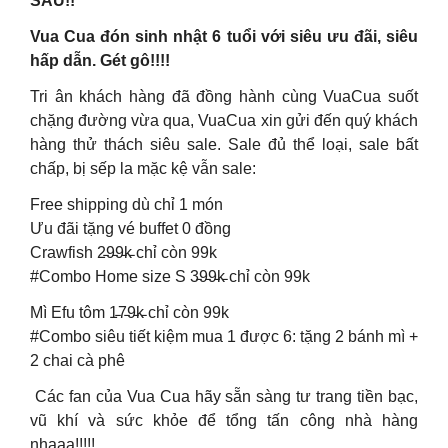
SÂU!!
Vua Cua đón sinh nhật 6 tuổi với siêu ưu đãi, siêu
hấp dẫn. Gét gô!!!!
Tri ân khách hàng đã đồng hành cùng VuaCua suốt
chặng đường vừa qua, VuaCua xin gửi đến quý khách
hàng thử thách siêu sale. Sale đủ thể loại, sale bất
chấp, bị sếp la mặc kệ vẫn sale:
Free shipping dù chỉ 1 món
Ưu đãi tặng vé buffet 0 đồng
Crawfish 2̵9̵9̵k̵ chỉ còn 99k
#Combo Home size S 3̵9̵9̵k̵ chỉ còn 99k
Mì Efu tôm ​​1̵7̵9̵k̵ chỉ còn 99k
#Combo siêu tiết kiệm mua 1 được 6: tặng 2 bánh mì +
2 chai cà phê
Các fan của Vua Cua hãy sẵn sàng tư trang tiền bạc,
vũ khí và sức khỏe để tổng tấn công nhà hàng
nhaaa!!!!!