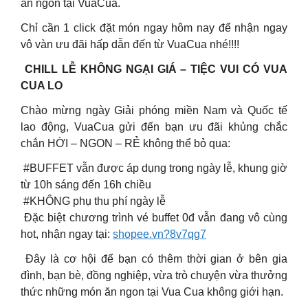
ăn ngon tại VuaCua.
Chỉ cần 1 click đặt món ngay hôm nay để nhận ngay
vô vàn ưu đãi hấp dẫn đến từ VuaCua nhé!!!!
️️️ CHILL LỄ KHÔNG NGẠI GIÁ – TIỆC VUI CÓ VUA
CUA LO ️️
Chào mừng ngày Giải phóng miền Nam và Quốc tế
lao động, VuaCua gửi đến bạn ưu đãi khủng chắc
chắn HỜI – NGON – RẺ không thể bỏ qua:
️ #BUFFET vẫn được áp dụng trong ngày lễ, khung giờ
từ 10h sáng đến 16h chiều
️ #KHÔNG phụ thu phí ngày lễ
️ Đặc biệt chương trình vé buffet 0đ vẫn đang vô cùng
hot, nhận ngay tại:
shopee.vn?8v7qg7
Đây là cơ hội để bạn có thêm thời gian ở bên gia
đình, bạn bè, đồng nghiệp, vừa trò chuyện vừa thưởng
thức những món ăn ngon tại Vua Cua không giới hạn.