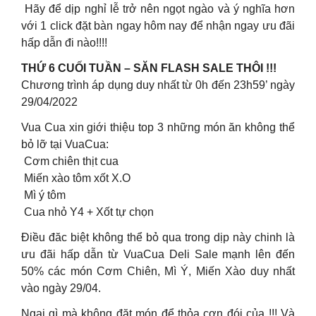
Hãy để dịp nghỉ lễ trở nên ngọt ngào và ý nghĩa hơn
với 1 click đặt bàn ngay hôm nay để nhận ngay ưu đãi
hấp dẫn đi nào!!!!
THỨ 6 CUỐI TUẦN – SĂN FLASH SALE THÔI !!!
Chương trình áp dụng duy nhất từ 0h đến 23h59’ ngày
29/04/2022
Vua Cua xin giới thiệu top 3 những món ăn không thể
bỏ lỡ tại VuaCua:
Cơm chiên thịt cua
Miến xào tôm xốt X.O
Mì ý tôm
Cua nhỏ Y4 + Xốt tự chọn
Điều đăc biệt không thể bỏ qua trong dịp này chinh là
ưu đãi hấp dẫn từ VuaCua Deli Sale mạnh lên đến
50% các món Cơm Chiên, Mì Ý, Miến Xào duy nhất
vào ngày 29/04.
Ngại gì mà không đặt món để thỏa cơn đói của !!! Và