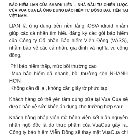
BẢO HIỂM LIAN CỦA SHARK LIÊN – NHÀ ĐẦU TƯ CHIẾN LƯỢC
CỦA VUA CUA LÀ ỨNG DỤNG BẢO HIỂM TỰ ĐỘNG ĐẦU TIÊN TẠI
VIỆT NAM.
LIAN là ứng dụng trên nền tảng iOS/Android nhằm
giúp các cá nhân tìm hiểu đăng ký các gói bảo hiểm
của Công ty Cổ phần Bảo hiểm Viễn Đông (VASS),
nhằm bảo vệ các cá nhân, gia đình và nghĩa vụ cộng
đồng.
️ Phí bảo hiểm thấp, mức bồi thường cao
️ Mua bảo hiểm đã nhanh, bồi thường còn NHANH
HƠN
️ Không cần đi lại, không cần giấy tờ phức tạp
Khách hàng có thể yên tâm dùng bữa tại Vua Cua sẽ
được bảo vệ sức khỏe áp dụng cho trường hợp sau:
Khách hàng nhập viện mà bệnh viện kết luận nguyên
nhân ngộ độc là do thực phẩm của VuaCua gây ra.
Công ty bảo hiểm Viễn Đông sẽ thay mặt VuaCua chi