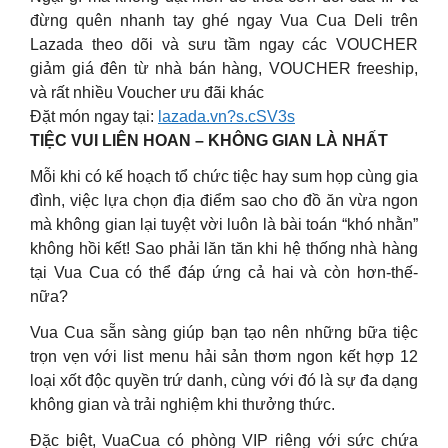
đừng quên nhanh tay ghé ngay Vua Cua Deli trên
Lazada theo dõi và sưu tầm ngay các VOUCHER
giảm giá đên từ nhà bán hàng, VOUCHER freeship,
và rất nhiều Voucher ưu đãi khác
Đặt món ngay tại:
lazada.vn?s.cSV3s
TIỆC VUI LIÊN HOAN – KHÔNG GIAN LÀ NHẤT
Mỗi khi có kế hoạch tổ chức tiệc hay sum họp cùng gia
đình, việc lựa chọn địa điểm sao cho đồ ăn vừa ngon
mà không gian lại tuyệt vời luôn là bài toán “khó nhằn”
không hồi kết! Sao phải lăn tăn khi hệ thống nhà hàng
tại Vua Cua có thể đáp ứng cả hai và còn hơn-thế-
nữa?
Vua Cua sẵn sàng giúp bạn tạo nên những bữa tiệc
trọn vẹn với list menu hải sản thơm ngon kết hợp 12
loại xốt độc quyền trứ danh, cùng với đó là sự đa dạng
không gian và trải nghiệm khi thưởng thức.
Đặc biệt, VuaCua có phòng VIP riêng với sức chứa