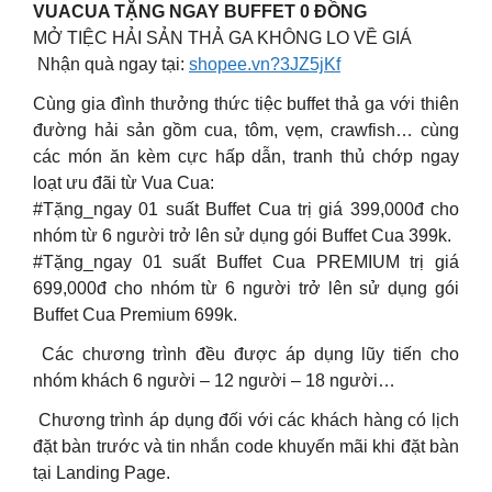
VUACUA TẶNG NGAY BUFFET 0 ĐỒNG
MỞ TIỆC HẢI SẢN THẢ GA KHÔNG LO VỀ GIÁ
Nhận quà ngay tại:
shopee.vn?3JZ5jKf
Cùng gia đình thưởng thức tiệc buffet thả ga với thiên
đường hải sản gồm cua, tôm, vẹm, crawfish… cùng
các món ăn kèm cực hấp dẫn, tranh thủ chớp ngay
loạt ưu đãi từ Vua Cua:
#Tặng_ngay 01 suất Buffet Cua trị giá 399,000đ cho
nhóm từ 6 người trở lên sử dụng gói Buffet Cua 399k.
#Tặng_ngay 01 suất Buffet Cua PREMIUM trị giá
699,000đ cho nhóm từ 6 người trở lên sử dụng gói
Buffet Cua Premium 699k.
Các chương trình đều được áp dụng lũy tiến cho
nhóm khách 6 người – 12 người – 18 người…
Chương trình áp dụng đối với các khách hàng có lịch
đặt bàn trước và tin nhắn code khuyến mãi khi đặt bàn
tại Landing Page.