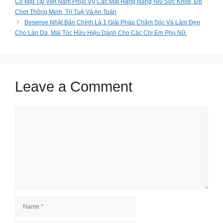
Có Mặt Tại Việt Nam Phục Vụ Các Mặt Hàng Nâng Niu Sức Khoẻ, Đồ
Chơi Thông Minh, Trí Tuệ Và An Toàn
Besense Nhật Bản Chính Là 1 Giải Pháp Chăm Sóc Và Làm Đẹp
Cho Làn Da, Mái Tóc Hữu Hiệu Dành Cho Các Chị Em Phụ Nữ.
Leave a Comment
Comment
Name