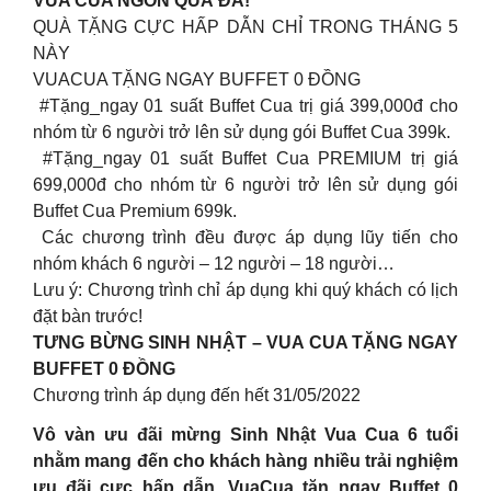
VUA CUA NGON QUÁ ĐÃ!
QUÀ TẶNG CỰC HẤP DẪN CHỈ TRONG THÁNG 5
NÀY
VUACUA TẶNG NGAY BUFFET 0 ĐỒNG
#Tặng_ngay 01 suất Buffet Cua trị giá 399,000đ cho
nhóm từ 6 người trở lên sử dụng gói Buffet Cua 399k.
#Tặng_ngay 01 suất Buffet Cua PREMIUM trị giá
699,000đ cho nhóm từ 6 người trở lên sử dụng gói
Buffet Cua Premium 699k.
Các chương trình đều được áp dụng lũy tiến cho
nhóm khách 6 người – 12 người – 18 người…
Lưu ý: Chương trình chỉ áp dụng khi quý khách có lịch
đặt bàn trước!
TƯNG BỪNG SINH NHẬT – VUA CUA TẶNG NGAY
BUFFET 0 ĐỒNG
Chương trình áp dụng đến hết 31/05/2022
Vô vàn ưu đãi mừng Sinh Nhật Vua Cua 6 tuổi
nhằm mang đến cho khách hàng nhiều trải nghiệm
ưu đãi cực hấp dẫn. VuaCua tặn ngay Buffet 0