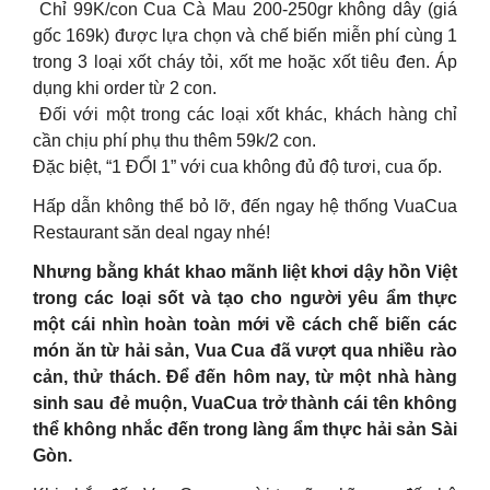
Chỉ 99K/con Cua Cà Mau 200-250gr không dây (giá
gốc 169k) được lựa chọn và chế biến miễn phí cùng 1
trong 3 loại xốt cháy tỏi, xốt me hoặc xốt tiêu đen. Áp
dụng khi order từ 2 con.
Đối với một trong các loại xốt khác, khách hàng chỉ
cần chịu phí phụ thu thêm 59k/2 con.
Đặc biệt, “1 ĐỔI 1” với cua không đủ độ tươi, cua ốp.
Hấp dẫn không thể bỏ lỡ, đến ngay hệ thống VuaCua
Restaurant săn deal ngay nhé!
Nhưng bằng khát khao mãnh liệt khơi dậy hồn Việt
trong các loại sốt và tạo cho người yêu ẩm thực
một cái nhìn hoàn toàn mới về cách chế biến các
món ăn từ hải sản, Vua Cua đã vượt qua nhiều rào
cản, thử thách. Để đến hôm nay, từ một nhà hàng
sinh sau đẻ muộn, VuaCua trở thành cái tên không
thể không nhắc đến trong làng ẩm thực hải sản Sài
Gòn.