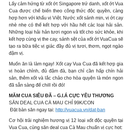
Lấy cảm hứng từ xốt ớt Singapore trứ danh, xốt ớt Vua
Cua được chế biến theo công thức độc quyền, càng
hợp hơn với khẩu vị Việt. Nước xốt sánh mịn, vị ớt cay
nhè nhẹ có thể kết hợp với hầu hết các loại hải sản.
Những loại hải hản tươi ngon và tốt cho sức khỏe, khi
kết hợp cùng vị the cay, sánh sệt của xốt ớt VuaCua sẽ
tạo ra bữa tiệc vị giác đầy đủ vị tươi, thơm, ngọt ngào
đậm vị.
Muốn ăn là làm ngay! Xốt cay Vua Cua đã kết hợp gia
vị hoàn chỉnh, đủ đậm đà, bạn chỉ cần hấp chín hải
sản, thêm xốt và lắc chảo cho hòa quyện là món ngon
đã sẵn sàng để chill rồi đó!
MĂM CUA SIÊU ĐÃ – G.I.Á CỰC YÊU THƯƠNG
SĂN DEAL CUA CÀ MAU CHỈ 99K/CON
Đặt bàn săn ngay tại:
http://vuacua.vn/dat-ban
Cơ hội trải nghiệm hương vị 12 loại xốt độc quyền tại
Vua Cua, cùng săn deal cua Cà Mau chuẩn vị cực hot: