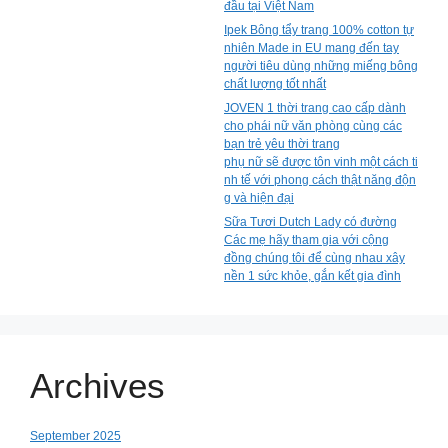
đầu tại Việt Nam
Ipek Bông tẩy trang 100% cotton tự
nhiên Made in EU mang đến tay
người tiêu dùng những miếng bông
chất lượng tốt nhất
JOVEN 1 thời trang cao cấp dành
cho phái nữ văn phòng cùng các
bạn trẻ yêu thời trang
phụ nữ sẽ được tôn vinh một cách ti
nh tế với phong cách thật năng độn
g và hiện đại
Sữa Tươi Dutch Lady có đường
Các mẹ hãy tham gia với cộng
đồng chúng tôi để cùng nhau xây
nền 1 sức khỏe, gắn kết gia đình
Archives
September 2025