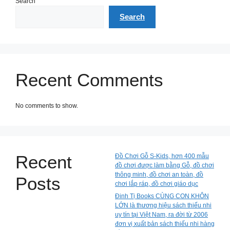
Search
Search
Recent Comments
No comments to show.
Recent
Đồ Chơi Gỗ S-Kids, hơn 400 mẫu
đồ chơi được làm bằng Gỗ, đồ chơi
thông minh, đồ chơi an toàn, đồ
Posts
chơi lắp ráp, đồ chơi giáo dục
Đinh Tị Books CÙNG CON KHÔN
LỚN là thương hiệu sách thiếu nhi
uy tín tại Việt Nam, ra đời từ 2006
đơn vị xuất bản sách thiếu nhi hàng