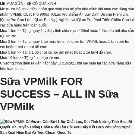
MẸ MUA SỮA – BÉ CÓ QUÀ XINH
Mẹ ơi, cơ hội mua sữa, nhận quà xinh cho bé yêu nhà mình khi mua các dòng sản
phẩm VPMilk IQLac Pro 900gr: IQLac Pro Biếng Ăn Suy Dinh Dưỡng Premium,
IQLac Pro Cao Lớn, IQLac Pro Ngộ Nghĩnh và IQLac Pro Phát Triển Chiều Cao tại
các cửa hàng trên toàn quốc.
Mua 1 lon >> Tặng ngay 1 ly thủy tinh chia vạch 400ml hoặc 1 lốc sữa bột pha sẵn
IQLac Pro.
Mua 2 lon >> Tặng ngay 1 áo mưa trẻ em/ người lớn VPMilk hoặc 1 kính bơi trẻ
em hoặc 1 set xe hơi đồ chơi.
Mua 5 lon >> Tặng 1 đồ chơi xe hơi âm nhạc hoặc 1 xe buýt đồ chơi.
Mua 19 lon >> Tặng 1 xe đạp trẻ em.
Chương trình diễn ra đến hết ngày 31/12/2021 khi mẹ mua tại các cửa hàng sữa
trên toàn quốc.
Sữa VPMilk FOR
SUCCESS – ALL IN Sữa
VPMilk