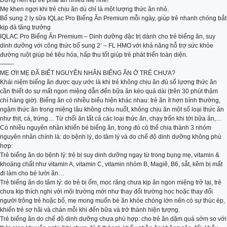
Đừng nên ép trẻ phải ăn nhiều Mẹ nhé!
Mẹ khen ngợi khi trẻ chịu ăn dù chỉ là một lượng thức ăn nhỏ.
Bổ sung 2 ly sữa IQLac Pro Biếng Ăn Premium mỗi ngày, giúp trẻ nhanh chóng bắt
kịp đà tăng trưởng
IQLAC Pro Biếng Ăn Premium – Dinh dưỡng đặc trị dành cho trẻ biếng ăn, suy
dinh dưỡng với công thức bổ sung 2’ – FL HMO với khả năng hỗ trợ sức khỏe
đường ruột giúp bé tiêu hóa, hấp thu tốt giúp trẻ phát triển toàn diện.
——-
MẸ ƠI! MẸ ĐÃ BIẾT NGUYÊN NHÂN BIẾNG ĂN Ở TRẺ CHƯA?
Khái niệm biếng ăn được quy ước là khi trẻ không chịu ăn đủ số lựơng thức ăn
cần thiết do sự mất ngon miệng dẫn đến bữa ăn kéo quá dài (trên 30 phút thậm
chí hàng giờ). Biếng ăn có nhiều biểu hiện khác nhau: trẻ ăn ít hơn bình thường,
ngậm thức ăn trong miệng lâu không chịu nuốt, không chịu ăn một số loại thức ăn
như thịt, cá, trứng… Từ chối ăn tất cả các loại thức ăn, chạy trốn khi tới bữa ăn,…
Có nhiều nguyên nhân khiến bé biếng ăn, trong đó có thể chia thành 3 nhóm
nguyên nhân chính là: do bệnh lý, do tâm lý và do chế độ dinh dưỡng không phù
hợp:
Trẻ biếng ăn do bệnh lý: trẻ bị suy dinh dưỡng ngay từ trong bụng mẹ, vitamin &
khoáng chất như vitamin A, vitamin C, vitamin nhóm B, Magiê, B6, sắt, kẽm bị mất
đi làm cho bé lười ăn…
Trẻ biếng ăn do tâm lý: do trẻ bị ốm, mọc răng chưa kịp ăn ngon miệng trở lại, trẻ
chưa kịp thích nghi với môi trường mới như thay đổi trường học hoặc thay đổi
người trông trẻ hoặc bố, mẹ mong muốn bé ăn khỏe chóng lớn nên có sự thúc ép,
khiến trẻ sợ hãi và chán mỗi khi đến bữa và trở thành hiện tượng.
Trẻ biếng ăn do chế độ dinh dưỡng chưa phù hợp: cho trẻ ăn dặm quá sớm so với