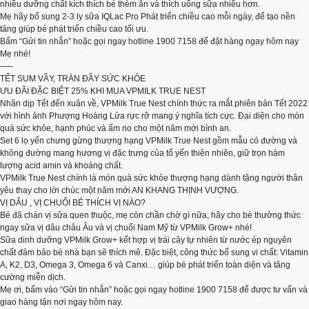
nhiều dưỡng chất kích thích bé thèm ăn và thích uống sữa nhiều hơn.
Mẹ hãy bổ sung 2-3 ly sữa IQLac Pro Phát triển chiều cao mỗi ngày, để tạo nền
tảng giúp bé phát triển chiều cao tối ưu.
Bấm “Gửi tin nhắn” hoặc gọi ngay hotline 1900 7158 để đặt hàng ngay hôm nay
Mẹ nhé!
—–
TẾT SUM VẦY, TRÀN ĐẦY SỨC KHỎE
ƯU ĐÃI ĐẶC BIỆT 25% KHI MUA VPMILK TRUE NEST
Nhân dịp Tết đến xuân về, VPMilk True Nest chính thức ra mắt phiên bản Tết 2022
với hình ảnh Phượng Hoàng Lửa rực rỡ mang ý nghĩa tích cực. Đại diện cho món
quà sức khỏe, hạnh phúc và ấm no cho một năm mới bình an.
Set 6 lọ yến chưng gừng thượng hạng VPMilk True Nest gồm mẫu có đường và
không đường mang hương vị đặc trưng của tổ yến thiên nhiên, giữ trọn hàm
lượng acid amin và khoáng chất.
VPMilk True Nest chính là món quà sức khỏe thượng hạng dành tặng người thân
yêu thay cho lời chúc một năm mới AN KHANG THỊNH VƯỢNG.
VỊ DÂU , VỊ CHUỐI BÉ THÍCH VỊ NÀO?
Bé đã chán vị sữa quen thuộc, mẹ còn chần chờ gì nữa, hãy cho bé thưởng thức
ngay sữa vị dâu châu Âu và vị chuối Nam Mỹ từ VPMilk Grow+ nhé!
Sữa dinh dưỡng VPMilk Grow+ kết hợp vị trái cây tự nhiên từ nước ép nguyên
chất đảm bảo bé nhà bạn sẽ thích mê. Đặc biệt, công thức bổ sung vi chất: Vitamin
A, K2, D3, Omega 3, Omega 6 và Canxi… giúp bé phát triển toàn diện và tăng
cường miễn dịch.
Mẹ ơi, bấm vào “Gửi tin nhắn” hoặc gọi ngay hotline 1900 7158 để được tư vấn và
giao hàng tận nơi ngay hôm nay.