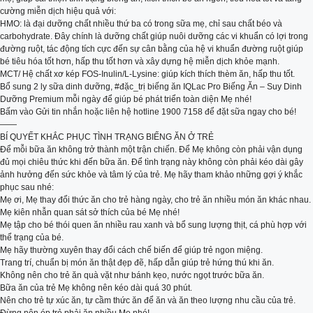
cường miễn dịch hiệu quả với:
HMO: là đại dưỡng chất nhiều thứ ba có trong sữa mẹ, chỉ sau chất béo và
carbohydrate. Đây chính là dưỡng chất giúp nuôi dưỡng các vi khuẩn có lợi trong
đường ruột, tác động tích cực đến sự cân bằng của hệ vi khuẩn đường ruột giúp
bé tiêu hóa tốt hơn, hấp thu tốt hơn và xây dựng hệ miễn dịch khỏe mạnh.
MCT/ Hệ chất xơ kép FOS-Inulin/L-Lysine: giúp kích thích thèm ăn, hấp thu tốt.
Bổ sung 2 ly sữa dinh dưỡng, #đặc_trị biếng ăn IQLac Pro Biếng Ăn – Suy Dinh
Dưỡng Premium mỗi ngày để giúp bé phát triển toàn diện Mẹ nhé!
Bấm vào Gửi tin nhắn hoặc liên hệ hotline 1900 7158 để đặt sữa ngay cho bé!
——
BÍ QUYẾT KHẮC PHỤC TÌNH TRẠNG BIẾNG ĂN Ở TRẺ
Để mỗi bữa ăn không trở thành một trận chiến. Để Mẹ không còn phải vận dụng
đủ mọi chiêu thức khi đến bữa ăn. Để tình trạng này không còn phải kéo dài gây
ảnh hưởng đến sức khỏe và tâm lý của trẻ. Mẹ hãy tham khảo những gợi ý khắc
phục sau nhé:
Mẹ ơi, Mẹ thay đổi thức ăn cho trẻ hàng ngày, cho trẻ ăn nhiều món ăn khác nhau.
Mẹ kiên nhẫn quan sát sở thích của bé Mẹ nhé!
Mẹ tập cho bé thói quen ăn nhiều rau xanh và bổ sung lượng thịt, cá phù hợp với
thể trạng của bé.
Mẹ hãy thường xuyên thay đổi cách chế biến để giúp trẻ ngon miệng.
Trang trí, chuẩn bị món ăn thật đẹp đẽ, hấp dẫn giúp trẻ hứng thú khi ăn.
Không nên cho trẻ ăn quà vặt như bánh kẹo, nước ngọt trước bữa ăn.
Bữa ăn của trẻ Mẹ không nên kéo dài quá 30 phút.
Nên cho trẻ tự xúc ăn, tự cầm thức ăn để ăn và ăn theo lượng nhu cầu của trẻ.