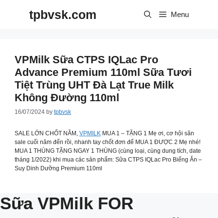
Skip
tpbvsk.com
to
Menu
content
VPMilk Sữa CTPS IQLac Pro
Advance Premium 110ml Sữa Tươi
Tiệt Trùng UHT Đà Lạt True Milk
Không Đường 110ml
16/07/2024
by
tpbvsk
SALE LỚN CHỐT NĂM,
VPMILK
MUA 1 – TẶNG 1 Mẹ ơi, cơ hội săn
sale cuối năm đến rồi, nhanh tay chốt đơn để MUA 1 ĐƯỢC 2 Mẹ nhé!
MUA 1 THÙNG TẶNG NGAY 1 THÙNG (cùng loại, cùng dung tích, date
tháng 1/2022) khi mua các sản phẩm: Sữa CTPS IQLac Pro Biếng Ăn –
Suy Dinh Dưỡng Premium 110ml
Sữa VPMilk FOR