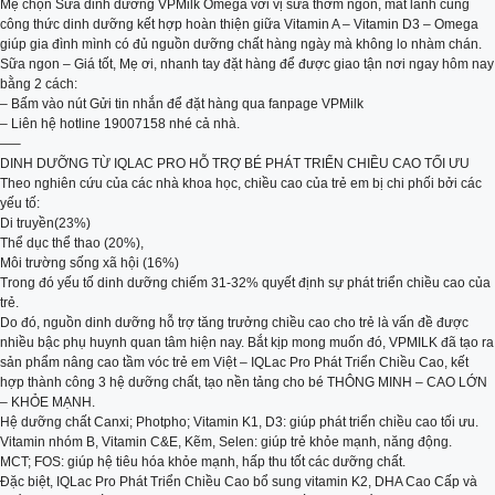
Mẹ chọn Sữa dinh dưỡng VPMilk Omega với vị sữa thơm ngon, mát lành cùng
công thức dinh dưỡng kết hợp hoàn thiện giữa Vitamin A – Vitamin D3 – Omega
giúp gia đình mình có đủ nguồn dưỡng chất hàng ngày mà không lo nhàm chán.
Sữa ngon – Giá tốt, Mẹ ơi, nhanh tay đặt hàng để được giao tận nơi ngay hôm nay
bằng 2 cách:
– Bấm vào nút Gửi tin nhắn để đặt hàng qua fanpage VPMilk
– Liên hệ hotline 19007158 nhé cả nhà.
—–
DINH DƯỠNG TỪ IQLAC PRO HỖ TRỢ BÉ PHÁT TRIỂN CHIỀU CAO TỐI ƯU
Theo nghiên cứu của các nhà khoa học, chiều cao của trẻ em bị chi phối bởi các
yếu tố:
Di truyền(23%)
Thể dục thể thao (20%),
Môi trường sống xã hội (16%)
Trong đó yếu tố dinh dưỡng chiếm 31-32% quyết định sự phát triển chiều cao của
trẻ.
Do đó, nguồn dinh dưỡng hỗ trợ tăng trưởng chiều cao cho trẻ là vấn đề được
nhiều bậc phụ huynh quan tâm hiện nay. Bắt kịp mong muốn đó, VPMILK đã tạo ra
sản phẩm nâng cao tầm vóc trẻ em Việt – IQLac Pro Phát Triển Chiều Cao, kết
hợp thành công 3 hệ dưỡng chất, tạo nền tảng cho bé THÔNG MINH – CAO LỚN
– KHỎE MẠNH.
Hệ dưỡng chất Canxi; Photpho; Vitamin K1, D3: giúp phát triển chiều cao tối ưu.
Vitamin nhóm B, Vitamin C&E, Kẽm, Selen: giúp trẻ khỏe mạnh, năng động.
MCT; FOS: giúp hệ tiêu hóa khỏe mạnh, hấp thu tốt các dưỡng chất.
Đặc biệt, IQLac Pro Phát Triển Chiều Cao bổ sung vitamin K2, DHA Cao Cấp và