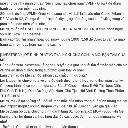
mới cho bé nhà mình chưa? Nếu chưa, hãy chọn ngay VPMilk Grow+ để đồng
hành cùng con mỗi ngày nhé.
Sữa dinh dưỡng VPMilk Grow+ bổ sung các vi chất thiết yếu như Canxi, Vitamin
D3, Vitamin K2, Omega 6… hỗ trợ bé xây dựng nền tảng sức khoẻ vững vàng và
phát triển toàn diện về trí não.
Mẹ ơi, muốn bé CAO LỚN TINH ANH – HỌC NHANH MAU NHỚ mẹ chọn ngay
VPMilk Grow+ cho bé nhé!
Bấm vào “Gửi tin nhắn” hoặc gọi ngay hotline 1900 7158 để được tư vấn và giao
hàng tận nơi ngay hôm nay nhé các mẹ.
—
[LIVESTREAM] ĐỂ DINH DƯỠNG THAI KỲ KHÔNG CÒN LÀ MỐI BẬN TÂM CỦA
MẸ
Cùng đón xem livestream để nghe Chuyên gia giải đáp tất tần tật thắc mắc của Mẹ
về chế độ dinh dưỡng trong suốt thời gian thai kỳ nhé!
Làm thế nào để Mẹ cân đối nhóm các chất dinh dưỡng?
Lời khuyên từ chuyên gia về chế độ dinh dưỡng phù hợp trong thời gian thai kỳ
Chương trình sẽ có sự tham gia của: Bác Sĩ Chuyên khoa II. Đỗ Thị Ngọc Diệp –
Phó Chủ Tịch Hội Dinh Dưỡng Việt Nam, Chủ Tịch Hội Dinh Dưỡng Thực Phẩm
TP Hồ Chí Minh.
Mẹ ơi, mẹ để lại những câu hỏi về thắc mắc của mình trong quá trình mang thai tại
đây: https://shopii.click/go/shopee.vn?/3oej7J9 để được chuyên gia giải đáp.
Mẹ ơi đừng bỏ qua, chương trình dành tặng 01 hộp sữa XO MOM (800g) khi Mẹ
tham gia trả lời đúng và thực hiện đầy đủ các bước để nhận quà minigame Mẹ
nhé!
– Bước 1: Chụp lại màn hình livestream Mẹ đang xem.