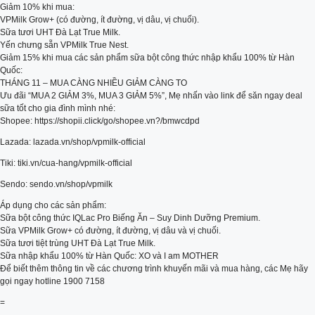
Giảm 10% khi mua:
VPMilk Grow+ (có đường, ít đường, vị dâu, vị chuối).
Sữa tươi UHT Đà Lạt True Milk.
Yến chưng sẵn VPMilk True Nest.
Giảm 15% khi mua các sản phẩm sữa bột công thức nhập khẩu 100% từ Hàn
Quốc:
THÁNG 11 – MUA CÀNG NHIỀU GIẢM CÀNG TO
Ưu đãi “MUA 2 GIẢM 3%, MUA 3 GIẢM 5%”, Mẹ nhấn vào link để săn ngay deal
sữa tốt cho gia đình mình nhé:
Shopee: https://shopii.click/go/shopee.vn?/bmwcdpd
Lazada: lazada.vn/shop/vpmilk-official
Tiki: tiki.vn/cua-hang/vpmilk-official
Sendo: sendo.vn/shop/vpmilk
Áp dụng cho các sản phẩm:
Sữa bột công thức IQLac Pro Biếng Ăn – Suy Dinh Dưỡng Premium.
Sữa VPMilk Grow+ có đường, ít đường, vị dâu và vị chuối.
Sữa tươi tiệt trùng UHT Đà Lạt True Milk.
Sữa nhập khẩu 100% từ Hàn Quốc: XO và I am MOTHER
Để biết thêm thông tin về các chương trình khuyến mãi và mua hàng, các Mẹ hãy
gọi ngay hotline 1900 7158
=