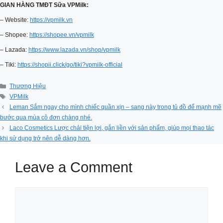
GIAN HÀNG TMĐT Sữa VPMilk:
– Website:
https://vpmilk.vn
– Shopee:
https://shopee.vn/vpmilk
– Lazada:
https://www.lazada.vn/shop/vpmilk
– Tiki:
https://shopii.click/go/tiki?vpmilk-official
Categories
Thương Hiệu
Tags
VPMilk
Leman Sắm ngay cho mình chiếc quần xịn – sang này trong tủ đồ để mạnh mẽ
bước qua mùa cô đơn chàng nhé.
Laco Cosmetics Lược chải tiện lợi, gắn liền với sản phẩm, giúp mọi thao tác
khi sử dụng trở nên dễ dàng hơn.
Leave a Comment
Comment