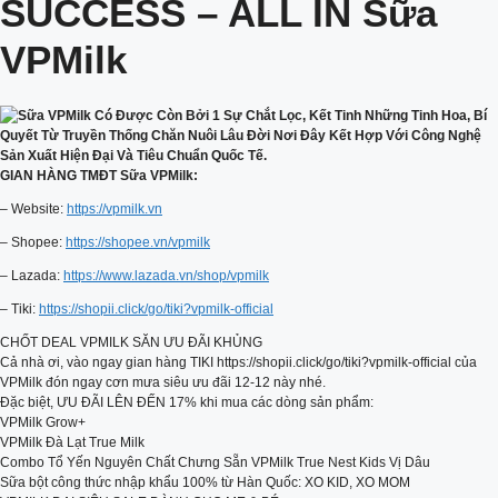
SUCCESS – ALL IN Sữa
VPMilk
GIAN HÀNG TMĐT Sữa VPMilk:
– Website:
https://vpmilk.vn
– Shopee:
https://shopee.vn/vpmilk
– Lazada:
https://www.lazada.vn/shop/vpmilk
– Tiki:
https://shopii.click/go/tiki?vpmilk-official
CHỐT DEAL VPMILK SĂN ƯU ĐÃI KHỦNG
Cả nhà ơi, vào ngay gian hàng TIKI https://shopii.click/go/tiki?vpmilk-official của
VPMilk đón ngay cơn mưa siêu ưu đãi 12-12 này nhé.
Đặc biệt, ƯU ĐÃI LÊN ĐẾN 17% khi mua các dòng sản phẩm:
VPMilk Grow+
VPMilk Đà Lạt True Milk
Combo Tổ Yến Nguyên Chất Chưng Sẵn VPMilk True Nest Kids Vị Dâu
Sữa bột công thức nhập khẩu 100% từ Hàn Quốc: XO KID, XO MOM