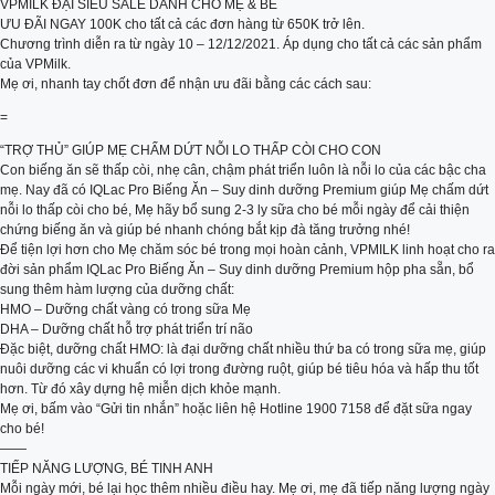
VPMILK ĐẠI SIÊU SALE DÀNH CHO MẸ & BÉ
ƯU ĐÃI NGAY 100K cho tất cả các đơn hàng từ 650K trở lên.
Chương trình diễn ra từ ngày 10 – 12/12/2021. Áp dụng cho tất cả các sản phẩm
của VPMilk.
Mẹ ơi, nhanh tay chốt đơn để nhận ưu đãi bằng các cách sau:
=
“TRỢ THỦ” GIÚP MẸ CHẤM DỨT NỖI LO THẤP CÒI CHO CON
Con biếng ăn sẽ thấp còi, nhẹ cân, chậm phát triển luôn là nỗi lo của các bậc cha
mẹ. Nay đã có IQLac Pro Biếng Ăn – Suy dinh dưỡng Premium giúp Mẹ chấm dứt
nỗi lo thấp còi cho bé, Mẹ hãy bổ sung 2-3 ly sữa cho bé mỗi ngày để cải thiện
chứng biếng ăn và giúp bé nhanh chóng bắt kịp đà tăng trưởng nhé!
Để tiện lợi hơn cho Mẹ chăm sóc bé trong mọi hoàn cảnh, VPMILK linh hoạt cho ra
đời sản phẩm IQLac Pro Biếng Ăn – Suy dinh dưỡng Premium hộp pha sẵn, bổ
sung thêm hàm lượng của dưỡng chất:
HMO – Dưỡng chất vàng có trong sữa Mẹ
DHA – Dưỡng chất hỗ trợ phát triển trí não
Đặc biệt, dưỡng chất HMO: là đại dưỡng chất nhiều thứ ba có trong sữa mẹ, giúp
nuôi dưỡng các vi khuẩn có lợi trong đường ruột, giúp bé tiêu hóa và hấp thu tốt
hơn. Từ đó xây dựng hệ miễn dịch khỏe mạnh.
Mẹ ơi, bấm vào “Gửi tin nhắn” hoặc liên hệ Hotline 1900 7158 để đặt sữa ngay
cho bé!
——
TIẾP NĂNG LƯỢNG, BÉ TINH ANH
Mỗi ngày mới, bé lại học thêm nhiều điều hay. Mẹ ơi, mẹ đã tiếp năng lượng ngày