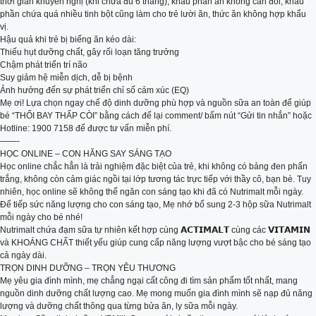
thời gian khuyến nghị (khi chưa đủ 6 tháng), khẩu phần ăn không cân đối, khẩu
phần chứa quá nhiều tinh bột cũng làm cho trẻ lười ăn, thức ăn không hợp khẩu
vị.
Hậu quả khi trẻ bị biếng ăn kéo dài:
Thiếu hụt dưỡng chất, gây rối loạn tăng trưởng
Chậm phát triển trí não
Suy giảm hệ miễn dịch, dễ bị bệnh
Ảnh hưởng đến sự phát triển chỉ số cảm xúc (EQ)
Mẹ ơi! Lựa chọn ngay chế độ dinh dưỡng phù hợp và nguồn sữa an toàn để giúp
bé “THỔI BAY THẤP CÒI” bằng cách để lại comment/ bấm nút “Gửi tin nhắn” hoặc
Hotline: 1900 7158 để được tư vấn miễn phí.
——-
HỌC ONLINE – CON HĂNG SAY SÁNG TẠO
Học online chắc hẳn là trải nghiệm đặc biệt của trẻ, khi không có bảng đen phấn
trắng, không còn cảm giác ngồi tại lớp tương tác trực tiếp với thầy cô, bạn bè. Tuy
nhiên, học online sẽ không thể ngăn con sáng tạo khi đã có Nutrimalt mỗi ngày.
Để tiếp sức năng lượng cho con sáng tạo, Mẹ nhớ bổ sung 2-3 hộp sữa Nutrimalt
mỗi ngày cho bé nhé!
Nutrimalt chứa đạm sữa tự nhiên kết hợp cùng 𝗔𝗖𝗧𝗜𝗠𝗔𝗟𝗧 cùng các 𝗩𝗜𝗧𝗔𝗠𝗜𝗡
và KHOÁNG CHẤT thiết yếu giúp cung cấp năng lượng vượt bậc cho bé sáng tạo
cả ngày dài.
TRỌN DINH DƯỠNG – TRỌN YÊU THƯƠNG
Mẹ yêu gia đình mình, mẹ chẳng ngại cất công đi tìm sản phẩm tốt nhất, mang
nguồn dinh dưỡng chất lượng cao. Mẹ mong muốn gia đình mình sẽ nạp đủ năng
lượng và dưỡng chất thông qua từng bửa ăn, ly sữa mỗi ngày.