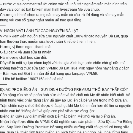
– Bước 2: Mẹ comment trả lời chính xác câu hỏi trắc nghiệm trên màn hình trên
đây và 2 con số bất kỳ kèm màn hình livestream Mẹ vừa chụp.
Chương trình sẽ chọn ra mẹ nào may mắn có câu trả lời đúng và số may mắn
trùng với con số quay ngẫu nhiên để trao quà tặng.
—–
VỊ NGON MÁT LÀNH TỪ CAO NGUYÊN ĐÀ LẠT
VPMilk đem đến nguồn sữa tươi nguyên chất 100% từ cao nguyên Đà Lạt, giúp
bạn thưởng thức nguồn sữa tươi thuần khiết từ thiên nhiên.
Hương vị thơm ngon, thanh mát.
Giàu canxi và đạm sữa tự nhiên
Hàm lượng chất béo cân đối.
Đây sẽ là một sự lựa chọn tuyệt vời cho gia đình bạn, còn chần chờ gì nữa mà
không thưởng thức sữa tươi VPMilk Đà Lạt True Milk ngay hôm nay bằng 2 cách:
– Bấm vào nút Gửi tin nhắn để đặt hàng qua fanpage VPMilk
– Liên hệ hotline 19007158 nhé cả nhà.
——
IQLAC PRO BIẾNG ĂN – SUY DINH DƯỠNG PREMIUM “THỔI BAY THẤP CÒI”
Cân nặng của bé sẽ phản ánh sức khỏe và thể chất mà Mẹ dễ nhận biết nhất. Vô
hình trung việc phải “tăng cân” đã gây áp lực lên cả bé và Mẹ trong mỗi bữa ăn.
Trận chiến này chỉ có thể được khắc phục khi Mẹ kiên nhẫn hơn để tìm ra nguyên
nhân con trẻ “biếng ăn” và giúp con phá vỡ được vòng lặp:
Biếng ăn Gây suy giảm miễn dịch Dễ mắc bệnh Mệt mỏi và lại biếng ăn.
Nhận thấy được điều đó VPMILK đã nghiên cứu sản phẩm – Sữa IQLac Pro Biếng
Ăn- Suy Dinh Dưỡng Premium bổ sung nhiều dưỡng chất có lợi chỉ có trong sữa
mẹ, giúp cải thiện tình trạng biếng ăn, kích thích bé ăn ngon, tiêu hóa tốt và tăng