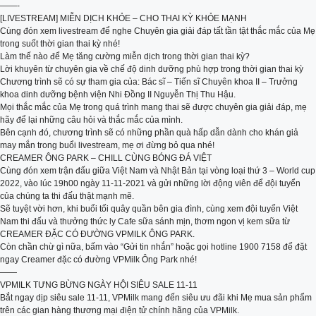
——-
[LIVESTREAM] MIỄN DỊCH KHỎE – CHO THAI KỲ KHỎE MẠNH
Cùng đón xem livestream để nghe Chuyên gia giải đáp tất tần tật thắc mắc của Mẹ
trong suốt thời gian thai kỳ nhé!
Làm thế nào để Mẹ tăng cường miễn dịch trong thời gian thai kỳ?
Lời khuyên từ chuyên gia về chế độ dinh dưỡng phù hợp trong thời gian thai kỳ
Chương trình sẽ có sự tham gia của: Bác sĩ – Tiến sĩ Chuyên khoa II – Trưởng
khoa dinh dưỡng bệnh viện Nhi Đồng II Nguyễn Thị Thu Hậu.
Mọi thắc mắc của Mẹ trong quá trình mang thai sẽ được chuyên gia giải đáp, mẹ
hãy để lại những câu hỏi và thắc mắc của mình.
Bên cạnh đó, chương trình sẽ có những phần quà hấp dẫn dành cho khán giả
may mắn trong buổi livestream, mẹ ơi đừng bỏ qua nhé!
CREAMER ÔNG PARK – CHILL CÙNG BÓNG ĐÁ VIỆT
Cùng đón xem trận đấu giữa Việt Nam và Nhật Bản tại vòng loại thứ 3 – World cup
2022, vào lúc 19h00 ngày 11-11-2021 và gửi những lời động viên để đội tuyển
của chúng ta thi đấu thật mạnh mẽ.
Sẽ tuyệt vời hơn, khi buổi tối quây quần bên gia đình, cùng xem đội tuyển Việt
Nam thi đấu và thưởng thức ly Cafe sữa sánh mịn, thơm ngon vị kem sữa từ
CREAMER ĐẶC CÓ ĐƯỜNG VPMILK ÔNG PARK.
Còn chần chừ gì nữa, bấm vào “Gửi tin nhắn” hoặc gọi hotline 1900 7158 để đặt
ngay Creamer đặc có đường VPMilk Ông Park nhé!
——
VPMILK TƯNG BỪNG NGÀY HỘI SIÊU SALE 11-11
Bắt ngay dịp siêu sale 11-11, VPMilk mang đến siêu ưu đãi khi Mẹ mua sản phẩm
trên các gian hàng thương mại điện tử chính hãng của VPMilk.