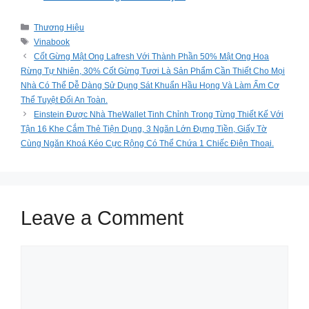
Categories
Thương Hiệu
Tags
Vinabook
Cốt Gừng Mật Ong Lafresh Với Thành Phần 50% Mật Ong Hoa
Rừng Tự Nhiên, 30% Cốt Gừng Tươi Là Sản Phẩm Cần Thiết Cho Mọi
Nhà Có Thể Dễ Dàng Sử Dụng Sát Khuẩn Hầu Họng Và Làm Ấm Cơ
Thể Tuyệt Đối An Toàn.
Einstein Được Nhà TheWallet Tinh Chỉnh Trong Từng Thiết Kế Với
Tận 16 Khe Cắm Thẻ Tiện Dụng, 3 Ngăn Lớn Đựng Tiền, Giấy Tờ
Cùng Ngăn Khoá Kéo Cực Rộng Có Thể Chứa 1 Chiếc Điện Thoại.
Leave a Comment
Comment