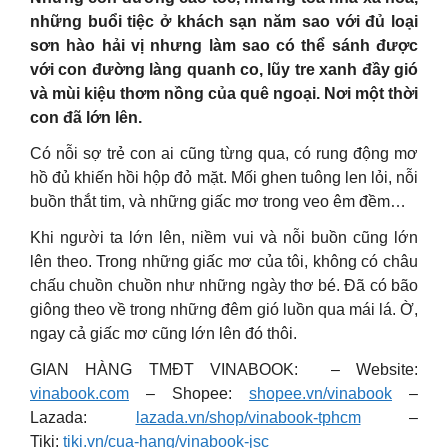
những buổi tiệc ở khách sạn năm sao với đủ loại
sơn hào hải vị nhưng làm sao có thể sánh được
với con đường làng quanh co, lũy tre xanh đầy gió
và mùi kiệu thơm nồng của quê ngoại. Nơi một thời
con đã lớn lên.
Có nỗi sợ trẻ con ai cũng từng qua, có rung động mơ
hồ đủ khiến hồi hộp đỏ mặt. Mối ghen tuông len lỏi, nỗi
buồn thắt tim, và những giấc mơ trong veo êm đềm…
Khi người ta lớn lên, niềm vui và nỗi buồn cũng lớn
lên theo. Trong những giấc mơ của tôi, không có châu
chấu chuồn chuồn như những ngày thơ bé. Đã có bão
giông theo về trong những đêm gió luồn qua mái lá. Ờ,
ngay cả giấc mơ cũng lớn lên đó thôi.
GIAN HÀNG TMĐT VINABOOK: – Website:
vinabook.com
– Shopee:
shopee.vn/vinabook
–
Lazada:
lazada.vn/shop/vinabook-tphcm
–
Tiki:
tiki.vn/cua-hang/vinabook-jsc