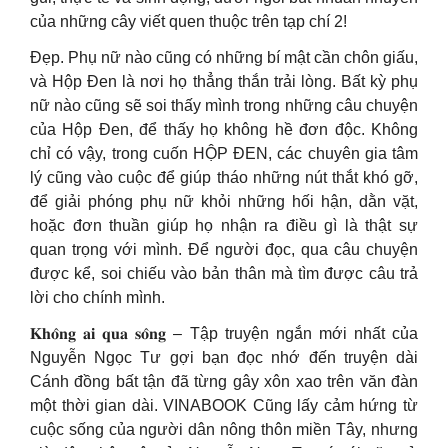
của những cây viết quen thuộc trên tạp chí 2!
Đẹp. Phụ nữ nào cũng có những bí mật cần chôn giấu,
và Hộp Đen là nơi họ thẳng thắn trải lòng. Bất kỳ phụ
nữ nào cũng sẽ soi thấy mình trong những câu chuyện
của Hộp Đen, để thấy họ không hề đơn độc. Không
chỉ có vậy, trong cuốn HỘP ĐEN, các chuyên gia tâm
lý cũng vào cuộc để giúp tháo những nút thắt khó gỡ,
để giải phóng phụ nữ khỏi những hối hận, dằn vặt,
hoặc đơn thuần giúp họ nhận ra điều gì là thật sự
quan trọng với mình. Để người đọc, qua câu chuyện
được kể, soi chiếu vào bản thân mà tìm được câu trả
lời cho chính mình.
𝐊𝐡𝐨̂𝐧𝐠 𝐚𝐢 𝐪𝐮𝐚 𝐬𝐨̂𝐧𝐠 – Tập truyện ngắn mới nhất của
Nguyễn Ngọc Tư gợi bạn đọc nhớ đến truyện dài
Cánh đồng bất tận đã từng gây xôn xao trên văn đàn
một thời gian dài. VINABOOK Cũng lấy cảm hứng từ
cuộc sống của người dân nông thôn miền Tây, nhưng