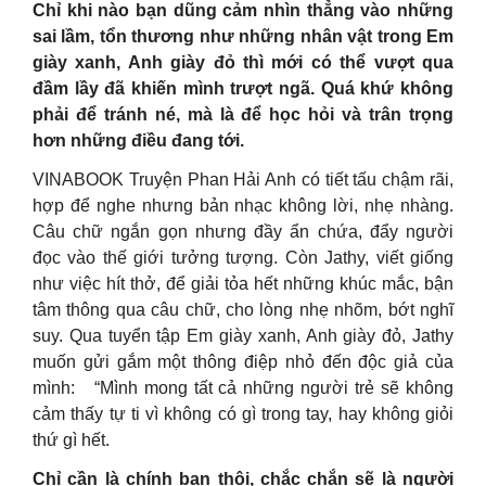
Chỉ khi nào bạn dũng cảm nhìn thẳng vào những
sai lầm, tổn thương như những nhân vật trong Em
giày xanh, Anh giày đỏ thì mới có thể vượt qua
đầm lầy đã khiến mình trượt ngã. Quá khứ không
phải để tránh né, mà là để học hỏi và trân trọng
hơn những điều đang tới.
VINABOOK Truyện Phan Hải Anh có tiết tấu chậm rãi,
hợp để nghe nhưng bản nhạc không lời, nhẹ nhàng.
Câu chữ ngắn gọn nhưng đầy ẩn chứa, đẩy người
đọc vào thế giới tưởng tượng. Còn Jathy, viết giống
như việc hít thở, để giải tỏa hết những khúc mắc, bận
tâm thông qua câu chữ, cho lòng nhẹ nhõm, bớt nghĩ
suy. Qua tuyển tập Em giày xanh, Anh giày đỏ, Jathy
muốn gửi gắm một thông điệp nhỏ đến độc giả của
mình: “Mình mong tất cả những người trẻ sẽ không
cảm thấy tự ti vì không có gì trong tay, hay không giỏi
thứ gì hết.
Chỉ cần là chính bạn thôi, chắc chắn sẽ là người