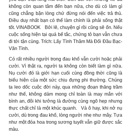
không còn quan tâm đến bạn nữa, cho dù có làm gì
cũng chẳng bận lòng chứ đừng nói đến việc trả thù.
Điều duy nhất bạn có thể làm chính là phải sống thật
tốt. VINABOOK Bởi lẽ, chuyện gì rồi cũng sẽ ổn. Nếu
cuộc sống hiện tại quá bế tắc, chứng tỏ bạn vẫn chưa
đi tới tận cùng. Trích: Lấy Tình Thâm Mà Đổi Đầu Bạc-
Vãn Tình.
Có rất nhiều người trong đau khổ vẫn cười hoặc phải
cười. Vì thật ra, người ta không còn biết làm gì nữa.
Nụ cười đó là giới hạn cuối cùng đồng thời cũng là
biểu hiện của một sức chịu đựng phi thường. Chúng
ta leo dốc cuộc đời này, qua những đoạn thăng trầm
như thế, không dám mong chỉ toàn là may mắn với
bình an, đôi khi tưởng là đường cùng ngõ hẹp nhưng
thực chất chỉ là một khúc quanh. Và ô hay, khi nở nụ
cười, dù trong đau khổ, lòng người nhẹ như mây. Tựa
như một đóa hoa trong sương tuyết vẫn giữ được sắc
màu.