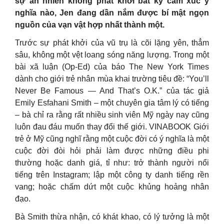
sự an nhiên không phát khởi bất kỳ cảm xúc ý
nghĩa nào, Jen đang dần nắm được bí mật ngọn
nguồn của vạn vật hợp nhất thành một.
Trước sự phát khởi của vũ trụ là cõi lặng yên, thẳm
sâu, không một vệt loang sóng năng lượng. Trong một
bài xã luận (Op-Ed) của báo The New York Times
dành cho giới trẻ nhân mùa khai trường tiêu đề: “You’ll
Never Be Famous — And That’s O.K.” của tác giả
Emily Esfahani Smith – một chuyên gia tâm lý có tiếng
– bà chỉ ra rằng rất nhiều sinh viên Mỹ ngày nay cũng
luôn đau đáu muốn thay đổi thế giới. VINABOOK Giới
trẻ ở Mỹ cũng nghĩ rằng một cuộc đời có ý nghĩa là một
cuộc đời đòi hỏi phải làm được những điều phi
thường hoặc danh giá, tỉ như: trở thành người nổi
tiếng trên Instagram; lập một công ty danh tiếng rền
vang; hoặc chấm dứt một cuộc khủng hoảng nhân
đạo.
Bà Smith thừa nhận, có khát khao, có lý tưởng là một