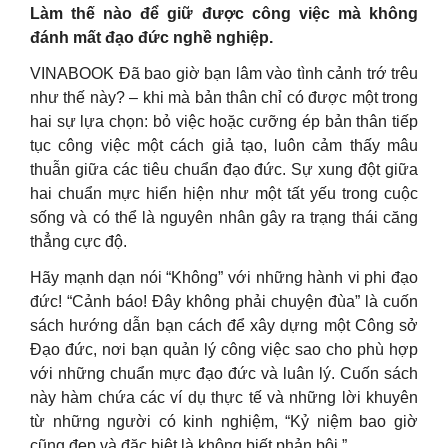
Làm thế nào để giữ được công việc mà không
đánh mất đạo đức nghề nghiệp.
VINABOOK Đã bao giờ bạn lâm vào tình cảnh trớ trêu
như thế này? – khi mà bản thân chỉ có được một trong
hai sự lựa chọn: bỏ việc hoặc cưỡng ép bản thân tiếp
tục công việc một cách giả tạo, luôn cảm thấy mâu
thuẫn giữa các tiêu chuẩn đạo đức. Sự xung đột giữa
hai chuẩn mực hiển hiện như một tất yếu trong cuộc
sống và có thể là nguyên nhân gây ra trạng thái căng
thẳng cực độ.
Hãy mạnh dạn nói “Không” với những hành vi phi đạo
đức! “Cảnh báo! Đây không phải chuyện đùa” là cuốn
sách hướng dẫn bạn cách để xây dựng một Công sở
Đạo đức, nơi bạn quản lý công việc sao cho phù hợp
với những chuẩn mực đạo đức và luân lý. Cuốn sách
này hàm chứa các ví dụ thực tế và những lời khuyên
từ những người có kinh nghiệm, “Kỷ niệm bao giờ
cũng đẹp và đặc biệt là không biết phản bội.”