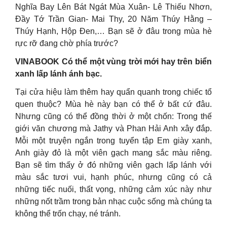
Nghĩa Bay Lên Bát Ngát Mùa Xuân- Lê Thiếu Nhơn,
Đầy Tớ Trần Gian- Mai Thy, 20 Năm Thúy Hằng –
Thúy Hạnh, Hộp Đen,… Bạn sẽ ở đâu trong mùa hè
rực rỡ đang chờ phía trước?
VINABOOK Có thể một vùng trời mới hay trên biển
xanh lấp lánh ánh bạc.
Tại cửa hiệu làm thêm hay quẩn quanh trong chiếc tổ
quen thuộc? Mùa hè này bạn có thể ở bất cứ đâu.
Nhưng cũng có thể đồng thời ở một chốn: Trong thế
giới văn chương mà Jathy và Phan Hải Anh xây đắp.
Mỗi một truyện ngắn trong tuyển tập Em giày xanh,
Anh giày đỏ là một viên gạch mang sắc màu riêng.
Bạn sẽ tìm thấy ở đó những viên gạch lấp lánh với
màu sắc tươi vui, hạnh phúc, nhưng cũng có cả
những tiếc nuối, thất vọng, những cảm xúc này như
những nốt trầm trong bản nhạc cuộc sống mà chúng ta
không thể trốn chạy, né tránh.