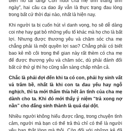
biển hồ lai láng/ Con nuôi cha mẹ tính tháng tính
ngày”, hai câu ca dao ấy vẫn là thực trạng đau lòng
trong bất cứ thời đại nào, nhất là hiện nay.
Khi người ta bị cuốn hút vì danh vọng, họ sẽ dễ dàng
coi nhẹ hay gạt bỏ những yếu tố khác mà họ cho là bất
lợi. Nhưng được thương yêu và chăm sóc cha mẹ
chẳng phải là một quyền lợi sao? Chẳng phải có biết
bao kẻ mồ côi trong thế gian này rất thèm có cha mẹ
để được thương yêu và chăm sóc, dù phải đánh đổi
bất cứ thứ gì thì họ cũng sẵn sàng chấp nhận cả.
Chắc là phải đợi đến khi ta có con, phải hy sinh vất
vả trăm bề, nhất là khi con ta đau yếu hay ngỗ
nghịch, thì ta mới thấm thía hết ân tình của cha mẹ
dành cho ta. Khi đó mới thấy ý niệm “trả xong nợ
nần” cho đấng sinh thành là quá dại dột.
Nhiều người không hiểu được rằng, trong chuyện tình
cảm, người mà bạn có thể trả thù chỉ có thể là người
yêu bạn thật lòng mà thôi. Còn đối với những kẻ đã