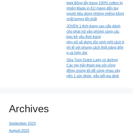
Ipek Bông tẩy trang 100% cotton tự
nhiên Made in EU mang đến tay
người tiêu dùng những miếng bông
chất lượng tốt nhất
JOVEN 1 thời trang cao cấp dành
cho phái nữ văn phòng cùng các
bạn trẻ yêu thời trang
phụ nữ sẽ được tôn vinh một cách ti
nh tế với phong cách thật năng độn
g và hiện đại
Sữa Tươi Dutch Lady có đường
Các mẹ hãy tham gia với cộng
đồng chúng tôi để cùng nhau xây
nền 1 sức khỏe, gắn kết gia đình
Archives
September 2025
August 2025