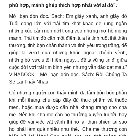
phù hợp, mảnh ghép thích hợp nhất với ai đó”.
Mời bạn đón đọc. Sách: Em giày xanh, anh giày đỏ
Tuổi đang lớn với trái tim khát khao dễ rung ngân
những xúc cảm non nớt trong veo nhưng mơ hồ mong
manh. Trái tim đó cần một điểm tựa là tình ruột thit thân
thương, tình bạn chân thành và tình yêu trong trắng, để
giúp ta vượt qua những khúc ngoặt chênh vênh,
những bờ vực u tối hiểm nguy… để ta vững tin đi giữa
cuộc đời với trái tim bình yên nhưng vẫn dào dạt máu.”
VINABOOK Mời bạn đón đọc. Sách: Rồi Chúng Ta
Sẽ Lại Thấy Nhau
Có những người con thấy mình đã làm tròn bổn phận
khi mỗi tháng chu cấp đầy đủ thực phẩm và thuốc
men, hoặc mua được căn nhà khang trang cho cha
mẹ. Nên khi cha mẹ cần họ thường xuyên lui tới, hay
giúp đỡ vài việc vặt vãnh thì họ lại than phiền tại sao
họ phải làm quá nhiều như thế. “Cha mẹ thương con