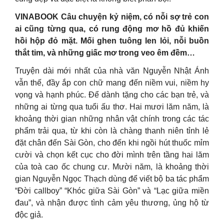
VINABOOK Câu chuyện kỷ niệm, có nỗi sợ trẻ con
ai cũng từng qua, có rung động mơ hồ đủ khiến
hồi hộp đỏ mặt. Mối ghen tuông len lỏi, nỗi buồn
thắt tim, và những giấc mơ trong veo êm đềm…
Truyện dài mới nhất của nhà văn Nguyễn Nhật Ánh
vẫn thế, đầy ắp con chữ mang đến niềm vui, niềm hy
vọng và hạnh phúc. Để dành tặng cho các bạn trẻ, và
những ai từng qua tuổi ấu thơ. Hai mươi lăm năm, là
khoảng thời gian những nhân vật chính trong các tác
phẩm trải qua, từ khi còn là chàng thanh niên tỉnh lẻ
đặt chân đến Sài Gòn, cho đến khi ngồi hút thuốc mỉm
cười và chọn kết cục cho đời mình trên tầng hai lăm
của toà cao ốc chung cư. Mười năm, là khoảng thời
gian Nguyễn Ngọc Thạch dùng để viết bộ ba tác phẩm
“Đời callboy” “Khóc giữa Sài Gòn” và “Lạc giữa miền
đau”, và nhận được tình cảm yêu thương, ủng hộ từ
độc giả.