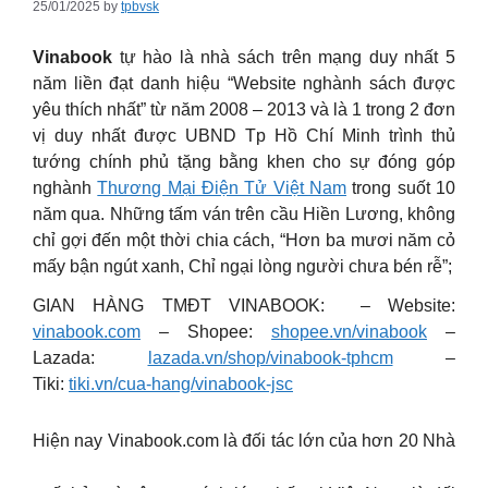
25/01/2025
by
tpbvsk
Vinabook
tự hào là nhà sách trên mạng duy nhất 5
năm liền đạt danh hiệu “Website nghành sách được
yêu thích nhất” từ năm 2008 – 2013 và là 1 trong 2 đơn
vị duy nhất được UBND Tp Hồ Chí Minh trình thủ
tướng chính phủ tặng bằng khen cho sự đóng góp
nghành
Thương Mại Điện Tử Việt Nam
trong suốt 10
năm qua.
Những tấm ván trên cầu Hiền Lương, không
chỉ gợi đến một thời chia cách, “Hơn ba mươi năm cỏ
mấy bận ngút xanh, Chỉ ngại lòng người chưa bén rễ”;
GIAN HÀNG TMĐT VINABOOK: – Website:
vinabook.com
– Shopee:
shopee.vn/vinabook
–
Lazada:
lazada.vn/shop/vinabook-tphcm
–
Tiki:
tiki.vn/cua-hang/vinabook-jsc
Hiện nay Vinabook.com là đối tác lớn của hơn 20 Nhà