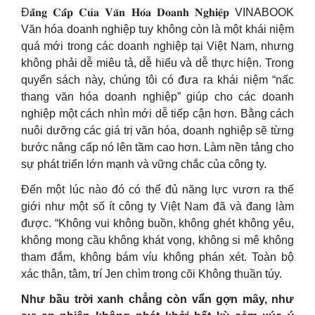
Đ𝐚̆̉𝐧𝐠 𝐂𝐚̂́𝐩 𝐂𝐮̉𝐚 𝐕𝐚̆𝐧 𝐇𝐨́𝐚 𝐃𝐨𝐚𝐧𝐡 𝐍𝐠𝐡𝐢𝐞̣̂𝐩 VINABOOK
Văn hóa doanh nghiệp tuy không còn là một khái niệm
quá mới trong các doanh nghiệp tại Việt Nam, nhưng
không phải dễ miêu tả, dễ hiểu và dễ thực hiện. Trong
quyển sách này, chúng tôi có đưa ra khái niệm “nấc
thang văn hóa doanh nghiệp” giúp cho các doanh
nghiệp một cách nhìn mới dễ tiếp cận hơn. Bằng cách
nuôi dưỡng các giá trị văn hóa, doanh nghiệp sẽ từng
bước nâng cấp nó lên tầm cao hơn. Làm nền tảng cho
sự phát triển lớn mạnh và vững chắc của công ty.
Đến một lúc nào đó có thể đủ năng lực vươn ra thế
giới như một số ít công ty Việt Nam đã và đang làm
được. “Không vui không buồn, không ghét không yêu,
không mong cầu không khát vọng, không si mê không
tham đắm, không bám víu không phán xét. Toàn bộ
xác thân, tâm, trí Jen chìm trong cõi Không thuần túy.
Như bầu trời xanh chẳng còn vẩn gợn mây, như