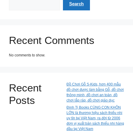
Search
Recent Comments
No comments to show.
Recent
Đồ Chơi Gỗ S-Kids, hơn 400 mẫu
đồ chơi được làm bằng Gỗ, đồ chơi
thông minh, đồ chơi an toàn, đồ
Posts
chơi lắp ráp, đồ chơi giáo dục
Đinh Tị Books CÙNG CON KHÔN
LỚN là thương hiệu sách thiếu nhi
uy tín tại Việt Nam, ra đời từ 2006
đơn vị xuất bản sách thiếu nhi hàng
đầu tại Việt Nam