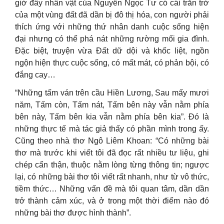
giờ đây nhân vật của Nguyễn Ngọc Tư có cái trăn trở
của một vùng đất đã dần bị đô thị hóa, con người phải
thích ứng với những thứ nhân danh cuộc sống hiện
đại nhưng có thể phá nát những rường mối gia đình.
Đặc biệt, truyện vừa Đất dữ dội và khốc liệt, ngồn
ngộn hiện thực cuộc sống, có mất mát, có phản bội, có
đắng cay…
“Những tấm ván trên cầu Hiền Lương, Sau mấy mươi
năm, Tấm còn, Tấm nát, Tấm bên này vẫn nằm phía
bên này, Tấm bên kia vẫn nằm phía bên kia”. Đó là
những thực tế mà tác giả thấy có phần mình trong ấy.
Cũng theo nhà thơ Ngô Liêm Khoan: “Có những bài
thơ mà trước khi viết tôi đã đọc rất nhiều tư liệu, ghi
chép cẩn thận, thuộc nằm lòng từng thông tin; ngược
lại, có những bài thơ tôi viết rất nhanh, như từ vô thức,
tiềm thức… Những vấn đề mà tôi quan tâm, dần dần
trở thành cảm xúc, và ở trong một thời điểm nào đó
những bài thơ được hình thành”.