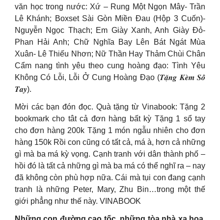
văn học trong nước: Xứ – Rung Một Ngọn Mây- Trần
Lê Khánh; Boxset Sài Gòn Miền Đau (Hộp 3 Cuốn)-
Nguyễn Ngọc Thạch; Em Giày Xanh, Anh Giày Đỏ-
Phan Hải Anh; Chữ Nghĩa Bay Lên Bát Ngát Mùa
Xuân- Lê Thiếu Nhơn; Nữ Thần Hay Thảm Chùi Chân
Cẩm nang tình yêu theo cung hoàng đạo: Tình Yêu
Không Có Lỗi, Lỗi Ở Cung Hoàng Đạo (𝑻𝒂̣̆𝒏𝒈 𝑲𝒆̀𝒎 𝑺𝒐̂̉
𝑻𝒂𝒚).
Mời các bạn đón đọc. Quà tặng từ Vinabook: Tặng 2
bookmark cho tât cả đơn hàng bất kỳ Tặng 1 sổ tay
cho đơn hàng 200k Tặng 1 món ngẫu nhiên cho đơn
hàng 150k Rồi con cũng có tất cả, má à, hơn cả những
gì mà ba má kỳ vọng. Cạnh tranh với dân thành phố –
hồi đó là tất cả những gì mà ba má có thể nghĩ ra – nay
đã không còn phù hợp nữa. Cái mà tụi con đang cạnh
tranh là những Peter, Mary, Zhu Bin…trong một thế
giới phẳng như thế này. VINABOOK
Những con đường cao tốc, những tòa nhà xa hoa,