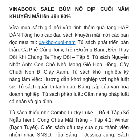
VINABOOK SALE BÙM NỔ DỊP CUỐI NĂM
KHUYẾN MÃI lên đến 80%
Vừa mua sách giá hời vừa rinh thêm quà tặng HẤP
DẪN Tổng hợp các đầu sách khuyến mãi mời các bạn
đọc mua tại:
xa-kho-cuoi-nam
Tủ sách phát triển bản
thân: Cà Phê Cùng Tony, Trên Đường Băng, Đời Thay
Đổi Khi Chúng Ta Thay Đổi – Tập 5. Tủ sách Nguyễn
Nhật Ánh: Con Chó Nhỏ Mang Giỏ Hoa Hồng, Cây
Chuối Non Đi Giày Xanh. Tủ sách khởi nghiệp/ kỹ
năng làm việc: Hướng dẫn khởi nghiệp với nghề luật
sư. Tủ sách quản trị-lãnh đạo: Đẳng cấp của văn hóa
doanh nghiệp. Tủ sách pháp luật: Cẩm nang pháp luật
cá nhân và gia đình.
Tủ sách thiếu nhi: Combo Lucky Luke – Bộ 4 Tập (Số
Ngẫu hiên), Công Chúa Mặt Trăng – Tập 4.1: Winter
(Bạch Tuyết). Cuốn sách đầu tay của cựu thành viên
nhóm nhạc SNSD: Tỏa Sáng – Jessica Jung. Sách