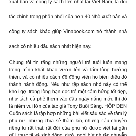
xuất bản và công ty sách lớn nhất tại Việt Nam, là đối
tác chính trong phân phối của hơn 40 Nhà xuất bản và
công ty sách khác giúp Vinabook.com trở thành nhà
sách có nhiều đầu sách nhất hiện nay.
Chúng tôi tin rằng những người trẻ tuổi luôn mang
trong mình khát khao vươn lên và tấm lòng hướng
thiện, và có nhiều cách để động viên họ biến điều đó
thành hành động. Nếu như tập sách nhỏ này có thể
khơi gợi trong lòng bạn đọc trẻ một cảm hứng tốt đẹp,
như tách cà phê thơm vào đầu ngày nắng mới, thì đó
là niềm vui lớn của tác giả Tony Buổi Sáng. HỘP ĐEN
Cuốn sách là tập hợp những bài viết sâu sắc về tâm lý
phụ nữ, những chia sẻ thầm kín, những câu chuyện
riêng tư rất thật, rất đời của phụ nữ được viết lại gần
gũi, thực tế và sinh động, dưới ngòi bút nhuần nhuyễn