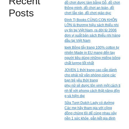
Recent
đồ chơi được làm bằng Gỗ, đồ chơi
thông minh, đồ chơi an toàn, đồ
Posts
chơi lắp ráp, đồ chơi giáo dục
Đinh Tị Books CÙNG CON KHÔN
LỚN là thương hiệu sách thiếu nhi
uy tín tại Việt Nam, ra đời từ 2006
đơn vị xuất bản sách thiếu nhi hàng
đầu tại Việt Nam
Ipek Bông tẩy trang 100% cotton tự
nhiên Made in EU mang đến tay
người tiêu dùng những miếng bông
chất lượng tốt nhất
JOVEN 1 thời trang cao cấp dành
cho phái nữ văn phòng cùng các
bạn trẻ yêu thời trang
phụ nữ sẽ được tôn vinh một cách ti
nh tế với phong cách thật năng độn
g và hiện đại
Sữa Tươi Dutch Lady có đường
Các mẹ hãy tham gia với cộng
đồng chúng tôi để cùng nhau xây
nền 1 sức khỏe, gắn kết gia đình