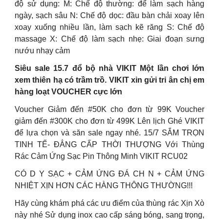
độ sử dụng: M: Chế độ thường: để làm sạch hàng
ngày, sạch sâu N: Chế độ dọc: đầu bàn chải xoay lên
xoay xuống nhiều lần, làm sạch kẽ răng S: Chế độ
massage X: Chế độ làm sạch nhẹ: Giai đoạn sưng
nướu nhạy cảm
Siêu sale 15.7 đổ bộ nhà VIKIT Một lần chơi lớn
xem thiên hạ có trầm trồ. VIKIT xin gửi tri ân chị em
hàng loạt VOUCHER cực lớn
Voucher Giảm đến #50K cho đơn từ 99K Voucher
giảm đến #300K cho đơn từ 499K Lên lịch Ghé VIKIT
để lựa chọn và săn sale ngay nhé. 15/7 SẮM TRỌN
TINH TẾ- ĐẲNG CẤP THỜI THƯỢNG Với Thùng
Rác Cảm Ứng Sạc Pin Thông Minh VIKIT RCU02
CÓ D Y SẠC + CẢM ỨNG ĐÁ CH N + CẢM ỨNG
NHIỆT XỊN HƠN CÁC HÀNG THÔNG THƯỜNG!!!
Hãy cùng khám phá các ưu điểm của thùng rác Xịn Xò
này nhé Sử dụng inox cao cấp sáng bóng, sang trọng,