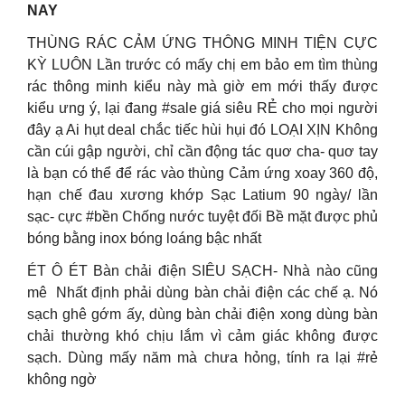
NAY
THÙNG RÁC CẢM ỨNG THÔNG MINH TIỆN CỰC
KỲ LUÔN Lần trước có mấy chị em bảo em tìm thùng
rác thông minh kiểu này mà giờ em mới thấy được
kiểu ưng ý, lại đang #sale giá siêu RẺ cho mọi người
đây ạ Ai hụt deal chắc tiếc hùi hụi đó LOẠI XỊN Không
cần cúi gập người, chỉ cần động tác quơ cha- quơ tay
là bạn có thể để rác vào thùng Cảm ứng xoay 360 độ,
hạn chế đau xương khớp Sạc Latium 90 ngày/ lần
sạc- cực #bền Chống nước tuyệt đối Bề mặt được phủ
bóng bằng inox bóng loáng bậc nhất
ÉT Ô ÉT Bàn chải điện SIÊU SẠCH- Nhà nào cũng
mê Nhất định phải dùng bàn chải điện các chế ạ. Nó
sạch ghê gớm ấy, dùng bàn chải điện xong dùng bàn
chải thường khó chịu lắm vì cảm giác không được
sạch. Dùng mấy năm mà chưa hỏng, tính ra lại #rẻ
không ngờ