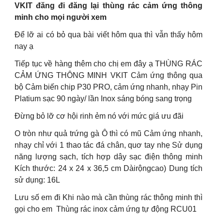
VKIT đăng đi đăng lại thùng rác cảm ứng thông
minh cho mọi người xem
Để lỡ ai có bỏ qua bài viết hôm qua thì vẫn thấy hôm
nay ạ
Tiếp tục về hàng thêm cho chị em đây ạ THÙNG RÁC
CẢM ỨNG THÔNG MINH VKIT Cảm ứng thông qua
bộ Cảm biến chip P30 PRO, cảm ứng nhanh, nhạy Pin
Platium sạc 90 ngày/ lần Inox sáng bóng sang trọng
Đừng bỏ lỡ cơ hội rinh ẻm nó với mức giá ưu đãi
O tròn như quả trứng gà Ô thì có mũ Cảm ứng nhanh,
nhạy chỉ với 1 thao tác đá chân, quơ tay nhẹ Sử dụng
năng lượng sạch, tích hợp dây sạc điện thông minh
Kích thước: 24 x 24 x 36,5 cm Dàirộngcao) Dung tích
sử dụng: 16L
Lưu số em đi Khi nào mà cần thùng rác thông minh thì
gọi cho em Thùng rác inox cảm ứng tự động RCU01