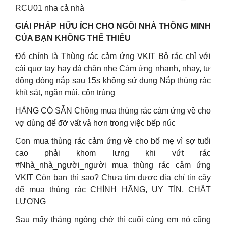
RCU01 nha cả nhà
GIẢI PHÁP HỮU ÍCH CHO NGÔI NHÀ THÔNG MINH
CỦA BẠN KHÔNG THỂ THIẾU
Đó chính là Thùng rác cảm ứng VKIT Bỏ rác chỉ với
cái quơ tay hay đá chân nhẹ Cảm ứng nhanh, nhạy, tự
động đóng nắp sau 15s không sử dụng Nắp thùng rác
khít sát, ngăn mùi, côn trùng
HÀNG CÓ SẴN Chồng mua thùng rác cảm ứng về cho
vợ dùng để đỡ vất vả hơn trong việc bếp núc
Con mua thùng rác cảm ứng về cho bố mẹ vì sợ tuổi
cao phải khom lưng khi vứt rác
#Nhà_nhà_người_người mua thùng rác cảm ứng
VKIT Còn bạn thì sao? Chưa tìm được địa chỉ tin cậy
để mua thùng rác CHÍNH HÃNG, UY TÍN, CHẤT
LƯỢNG
Sau mấy tháng ngóng chờ thì cuối cùng em nó cũng