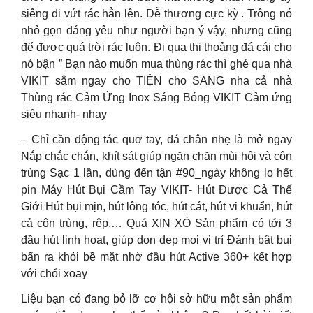
siêng đi vứt rác hẳn lên. Dễ thương cực kỳ . Trông nó
nhỏ gọn đáng yêu như người bạn ý vậy, nhưng cũng
để được quá trời rác luôn. Đi qua thi thoảng đá cái cho
nó bận ” Bạn nào muốn mua thùng rác thì ghé qua nhà
VIKIT sắm ngay cho TIỆN cho SANG nha cả nhà
Thùng rác Cảm Ứng Inox Sáng Bóng VIKIT Cảm ứng
siêu nhanh- nhạy
– Chỉ cần động tác quơ tay, đá chân nhẹ là mở ngay
Nắp chắc chắn, khít sát giúp ngăn chặn mùi hôi và côn
trùng Sạc 1 lần, dùng đến tận #90_ngày không lo hết
pin Máy Hút Bụi Cầm Tay VIKIT- Hút Được Cả Thế
Giới Hút bụi mịn, hút lông tóc, hút cát, hút vi khuẩn, hút
cả côn trùng, rệp,… Quá XỊN XÒ Sản phẩm có tới 3
đầu hút linh hoạt, giúp dọn dẹp mọi vị trí Đánh bật bụi
bẩn ra khỏi bề mặt nhờ đầu hút Active 360+ kết hợp
với chổi xoay
Liệu bạn có đang bỏ lỡ cơ hội sở hữu một sản phẩm