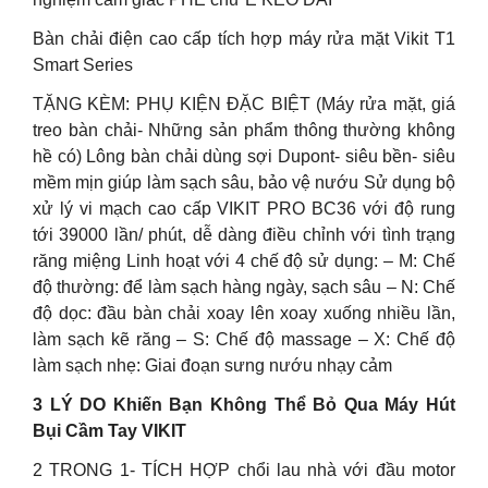
Bàn chải điện cao cấp tích hợp máy rửa mặt Vikit T1
Smart Series
TẶNG KÈM: PHỤ KIỆN ĐẶC BIỆT (Máy rửa mặt, giá
treo bàn chải- Những sản phẩm thông thường không
hề có) Lông bàn chải dùng sợi Dupont- siêu bền- siêu
mềm mịn giúp làm sạch sâu, bảo vệ nướu Sử dụng bộ
xử lý vi mạch cao cấp VIKIT PRO BC36 với độ rung
tới 39000 lần/ phút, dễ dàng điều chỉnh với tình trạng
răng miệng Linh hoạt với 4 chế độ sử dụng: – M: Chế
độ thường: để làm sạch hàng ngày, sạch sâu – N: Chế
độ dọc: đầu bàn chải xoay lên xoay xuống nhiều lần,
làm sạch kẽ răng – S: Chế độ massage – X: Chế độ
làm sạch nhẹ: Giai đoạn sưng nướu nhạy cảm
3 LÝ DO Khiến Bạn Không Thể Bỏ Qua Máy Hút
Bụi Cầm Tay VIKIT
2 TRONG 1- TÍCH HỢP chổi lau nhà với đầu motor