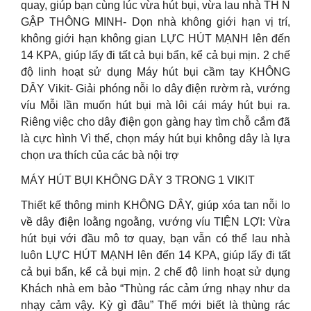
quay, giúp bạn cùng lúc vừa hút bụi, vừa lau nhà TH N
GẬP THÔNG MINH- Dọn nhà không giới hạn vị trí,
không giới hạn không gian LỰC HÚT MẠNH lên đến
14 KPA, giúp lấy đi tất cả bụi bẩn, kể cả bụi mịn. 2 chế
độ linh hoạt sử dụng Máy hút bụi cầm tay KHÔNG
DÂY Vikit- Giải phóng nỗi lo dây điện rườm rà, vướng
víu Mỗi lần muốn hút bụi mà lôi cái máy hút bụi ra.
Riêng việc cho dây điện gọn gàng hay tìm chỗ cắm đã
là cực hình Vì thế, chọn máy hút bụi không dây là lựa
chọn ưa thích của các bà nội trợ
MÁY HÚT BỤI KHÔNG DÂY 3 TRONG 1 VIKIT
Thiết kế thông minh KHÔNG DÂY, giúp xóa tan nỗi lo
về dây điện loằng ngoằng, vướng víu TIỆN LỢI: Vừa
hút bụi với đầu mô tơ quay, bạn vẫn có thể lau nhà
luôn LỰC HÚT MẠNH lên đến 14 KPA, giúp lấy đi tất
cả bụi bẩn, kể cả bụi mịn. 2 chế độ linh hoạt sử dụng
Khách nhà em bảo “Thùng rác cảm ứng nhạy như da
nhạy cảm vậy. Kỳ gì đâu” Thế mới biết là thùng rác