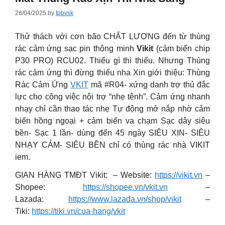
26/04/2025
by
tpbvsk
Thử thách với cơn bão CHẤT LƯỢNG đến từ thùng
rác cảm ứng sạc pin thông minh
Vikit
(cảm biến chip
P30 PRO) RCU02. Thiếu gì thì thiếu. Nhưng Thùng
rác cảm ứng thì đừng thiếu nha Xin giới thiệu: Thùng
Rác Cảm Ứng
VKIT
mã #R04- xứng danh trợ thủ đắc
lực cho công việc nội trợ “nhẹ tênh”.
Cảm ứng nhanh
nhạy chỉ cần thao tác nhẹ Tự động mở nắp nhờ cảm
biến hồng ngoại + cảm biến va chạm Sạc dây siêu
bền- Sạc 1 lần- dùng đến 45 ngày SIÊU XỊN- SIÊU
NHẠY CẢM- SIÊU BỀN chỉ có thùng rác nhà VIKIT
iem.
GIAN HÀNG TMĐT Vikit: – Website:
https://vikit.vn
–
Shopee:
https://shopee.vn/vkit.vn
–
Lazada:
https://www.lazada.vn/shop/vikit
–
Tiki:
https://tiki.vn/cua-hang/vkit