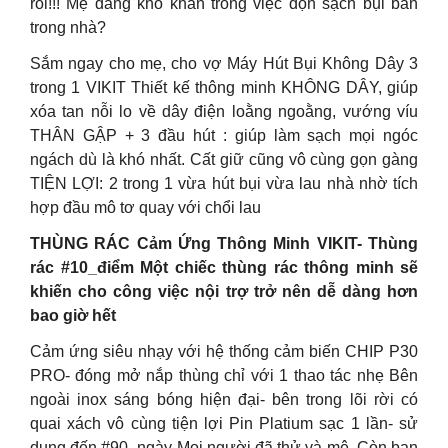
rồi!!! Mẹ đang khó khăn trong việc dọn sạch bụi bẩn
trong nhà?
Sắm ngay cho mẹ, cho vợ Máy Hút Bụi Không Dây 3
trong 1 VIKIT Thiết kế thông minh KHÔNG DÂY, giúp
xóa tan nỗi lo về dây điện loằng ngoằng, vướng víu
THÂN GẬP + 3 đầu hút : giúp làm sạch mọi ngóc
ngách dù là khó nhất. Cất giữ cũng vô cùng gọn gàng
TIỆN LỢI: 2 trong 1 vừa hút bụi vừa lau nhà nhờ tích
hợp đầu mô tơ quay với chổi lau
THÙNG RÁC Cảm Ứng Thông Minh VIKIT- Thùng
rác #10_điểm Một chiếc thùng rác thông minh sẽ
khiến cho công việc nội trợ trở nên dễ dàng hơn
bao giờ hết
Cảm ứng siêu nhạy với hệ thống cảm biến CHIP P30
PRO- đóng mở nắp thùng chỉ với 1 thao tác nhẹ Bên
ngoài inox sáng bóng hiện đại- bên trong lõi rời có
quai xách vô cùng tiện lợi Pin Platium sạc 1 lần- sử
dụng đến #90_ngày Mọi người đã thử và mê. Còn bạn