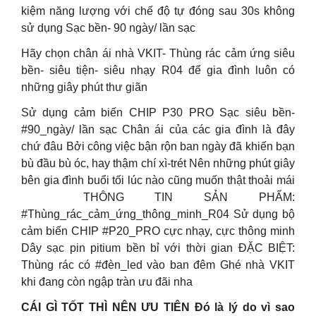
kiệm năng lượng với chế độ tự đóng sau 30s không
sử dụng Sạc bền- 90 ngày/ lần sạc
Hãy chọn chân ái nhà VKIT- Thùng rác cảm ứng siêu
bền- siêu tiện- siêu nhạy R04 để gia đình luôn có
những giây phút thư giãn
Sử dụng cảm biến CHIP P30 PRO Sạc siêu bền-
#90_ngày/ lần sạc Chân ái của các gia đình là đây
chứ đâu Bởi công việc bận rộn ban ngày đã khiến bạn
bù đầu bù óc, hay thậm chí xì-trét Nên những phút giây
bên gia đình buổi tối lúc nào cũng muốn thật thoải mái
THÔNG TIN SẢN PHẨM:
#Thùng_rác_cảm_ứng_thông_minh_R04 Sử dụng bộ
cảm biến CHIP #P20_PRO cực nhạy, cực thông minh
Dây sạc pin pitium bền bỉ với thời gian ĐẶC BIỆT:
Thùng rác có #đèn_led vào ban đêm Ghé nhà VKIT
khi đang còn ngập tràn ưu đãi nha
CÁI GÌ TỐT THÌ NÊN ƯU TIÊN Đó là lý do vì sao