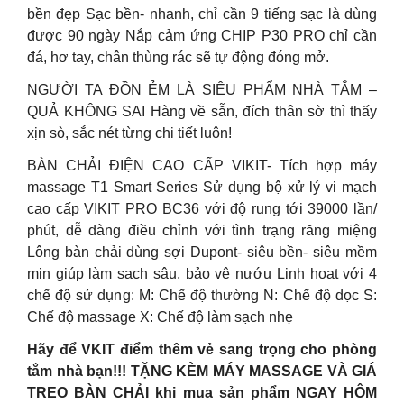
bền đẹp Sạc bền- nhanh, chỉ cần 9 tiếng sạc là dùng
được 90 ngày Nắp cảm ứng CHIP P30 PRO chỉ cần
đá, hơ tay, chân thùng rác sẽ tự động đóng mở.
NGƯỜI TA ĐỒN ẺM LÀ SIÊU PHẨM NHÀ TẮM –
QUẢ KHÔNG SAI Hàng về sẵn, đích thân sờ thì thấy
xịn sò, sắc nét từng chi tiết luôn!
BÀN CHẢI ĐIỆN CAO CẤP VIKIT- Tích hợp máy
massage T1 Smart Series Sử dụng bộ xử lý vi mạch
cao cấp VIKIT PRO BC36 với độ rung tới 39000 lần/
phút, dễ dàng điều chỉnh với tình trạng răng miệng
Lông bàn chải dùng sợi Dupont- siêu bền- siêu mềm
mịn giúp làm sạch sâu, bảo vệ nướu Linh hoạt với 4
chế độ sử dụng: M: Chế độ thường N: Chế độ dọc S:
Chế độ massage X: Chế độ làm sạch nhẹ
Hãy để VKIT điểm thêm vẻ sang trọng cho phòng
tắm nhà bạn!!! TẶNG KÈM MÁY MASSAGE VÀ GIÁ
TREO BÀN CHẢI khi mua sản phẩm NGAY HÔM