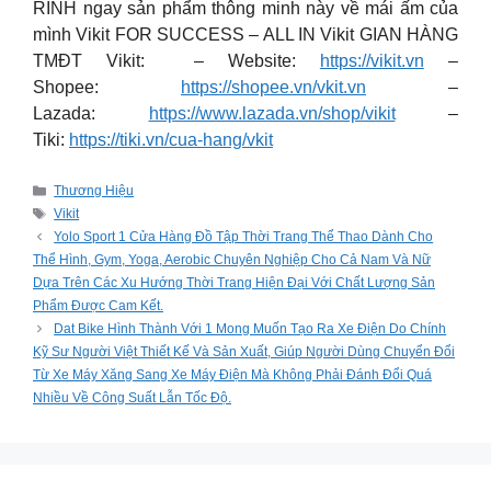
RINH ngay sản phẩm thông minh này về mái ấm của
mình Vikit FOR SUCCESS – ALL IN Vikit GIAN HÀNG
TMĐT Vikit: – Website:
https://vikit.vn
–
Shopee:
https://shopee.vn/vkit.vn
–
Lazada:
https://www.lazada.vn/shop/vikit
–
Tiki:
https://tiki.vn/cua-hang/vkit
Categories
Thương Hiệu
Tags
Vikit
Yolo Sport 1 Cửa Hàng Đồ Tập Thời Trang Thể Thao Dành Cho
Thể Hình, Gym, Yoga, Aerobic Chuyên Nghiệp Cho Cả Nam Và Nữ
Dựa Trên Các Xu Hướng Thời Trang Hiện Đại Với Chất Lượng Sản
Phẩm Được Cam Kết.
Dat Bike Hình Thành Với 1 Mong Muốn Tạo Ra Xe Điện Do Chính
Kỹ Sư Người Việt Thiết Kế Và Sản Xuất, Giúp Người Dùng Chuyển Đổi
Từ Xe Máy Xăng Sang Xe Máy Điện Mà Không Phải Đánh Đổi Quá
Nhiều Về Công Suất Lẫn Tốc Độ.