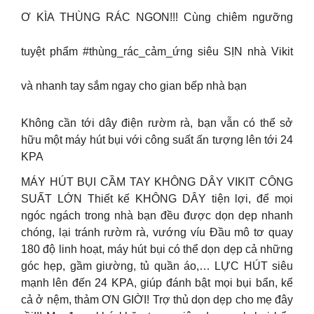
Ơ KÌA THÙNG RÁC NGON!!! Cùng chiêm ngưỡng
tuyệt phẩm #thùng_rác_cảm_ứng siêu SỊN nhà Vikit
và nhanh tay sắm ngay cho gian bếp nhà bạn
Không cần tới dây điện rườm rà, bạn vẫn có thể sở
hữu một máy hút bụi với công suất ấn tượng lên tới 24
KPA
MÁY HÚT BỤI CẦM TAY KHÔNG DÂY VIKIT CÔNG
SUẤT LỚN Thiết kế KHÔNG DÂY tiện lợi, để mọi
ngóc ngách trong nhà bạn đều được dọn dẹp nhanh
chóng, lại tránh rườm rà, vướng víu Đầu mô tơ quay
180 độ linh hoạt, máy hút bụi có thể dọn dẹp cả những
góc hẹp, gầm giường, tủ quần áo,… LỰC HÚT siêu
mạnh lên đến 24 KPA, giúp đánh bật mọi bụi bẩn, kể
cả ở nệm, thảm ƠN GIỜI! Trợ thủ dọn dẹp cho mẹ đây