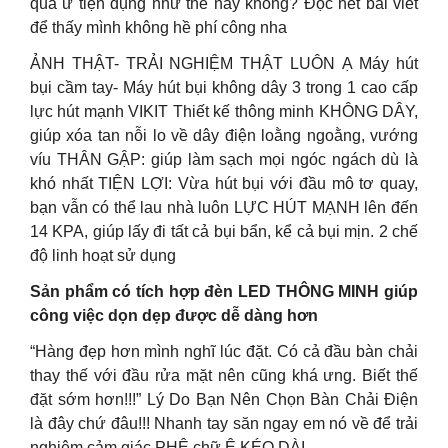
quá ư tiện dụng như thế này không? Đọc hết bài viết
để thấy mình không hề phí công nha
ẢNH THẬT- TRẢI NGHIỆM THẬT LUÔN Ạ Máy hút
bụi cầm tay- Máy hút bụi không dây 3 trong 1 cao cấp
lực hút mạnh VIKIT Thiết kế thông minh KHÔNG DÂY,
giúp xóa tan nỗi lo về dây điện loằng ngoằng, vướng
víu THÂN GẬP: giúp làm sạch mọi ngóc ngách dù là
khó nhất TIỆN LỢI: Vừa hút bụi với đầu mô tơ quay,
bạn vẫn có thể lau nhà luôn LỰC HÚT MẠNH lên đến
14 KPA, giúp lấy đi tất cả bụi bẩn, kể cả bụi mịn. 2 chế
độ linh hoạt sử dụng
Sản phẩm có tích hợp đèn LED THÔNG MINH giúp
công việc dọn dẹp được dễ dàng hơn
“Hàng đẹp hơn mình nghĩ lúc đặt. Có cả đầu bàn chải
thay thế với đầu rửa mặt nên cũng khá ưng. Biết thế
đặt sớm hơn!!!” Lý Do Bạn Nên Chọn Bàn Chải Điện
là đây chứ đâu!!! Nhanh tay săn ngay em nó về để trải
nghiệm cảm giác PHÊ chữ Ê KÉO DÀI