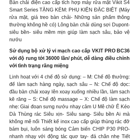
Bàn chải điện cao cấp tích hợp máy rửa mặt Vikit S4
Smart Series TẶNG KÈM: PHỤ KIỆN ĐẶC BIỆT (Máy
rửa mặt, giá treo bàn chải- Những sản phẩm thông
thường không hề có) Lông bàn chải dùng sợi Dupont-
siêu bền- siêu mềm mịn giúp làm sạch sâu, bảo vệ
nướu
Sử dụng bộ xử lý vi mạch cao cấp VKIT PRO BC36
với độ rung tới 36000 lần/ phút, dễ dàng điều chỉnh
với tình trạng răng miệng
Linh hoạt với 4 chế độ sử dụng: – M: Chế độ thường:
để làm sạch hàng ngày, sạch sâu – N: Chế độ dọc:
đầu bàn chải xoay lên xoay xuống nhiều lần, làm sạch
kẽ răng – S: Chế độ massage – X: Chế độ làm sạch
nhẹ: Giai đoạn sưng nướu nhạy cảm U Mê chữ Ê Kéo
Dà Thùng rác Siêu xịn- Siêu sang- Siêu bền Ai mà
không mê nổi Thiết kế inox cao cấp giúp thùng rác đỡ
bám bụi, luôn sáng bóng Cảm biến CHIP P30 PRO-
nhanh nhạy với động tác quơ tay- đá chân nhẹ Tiết