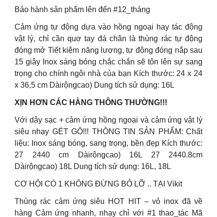
Bảo hành sản phẩm lên đến #12_tháng
Cảm ứng tự động dựa vào hồng ngoại hay tác động
vật lý, chỉ cần quơ tay đá chân là thùng rác tự động
đóng mở Tiết kiệm năng lượng, tự động đóng nắp sau
15 giây Inox sáng bóng chắc chắn sẽ tôn lên sự sang
trọng cho chính ngôi nhà của bạn Kích thước: 24 x 24
x 36,5 cm Dàirộngcao) Dung tích sử dụng: 16L
XỊN HƠN CÁC HÀNG THÔNG THƯỜNG!!!
Với dây sạc + cảm ứng hồng ngoại và cảm ứng vật lý
siêu nhạy GÉT GÔ!!! THÔNG TIN SẢN PHẨM: Chất
liệu: Inox sáng bóng, sang trọng, bền đẹp Kích thước:
27 2440 cm Dàirộngcao) 16L 27 2440.8cm
Dàirộngcao) 18L Dung tích sử dụng: 16L, 18L
CƠ HỘI CÓ 1 KHÔNG ĐỪNG BỎ LỠ .. TẠI Vikit
Thùng rác cảm ứng siêu HOT HIT – vỏ inox đã về
hàng Cảm ứng nhanh, nhạy chỉ với #1 thao_tác Mã