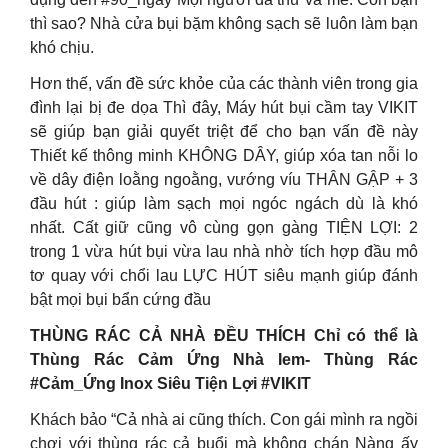
thì sao? Nhà cửa bụi bặm không sạch sẽ luôn làm bạn
khó chịu.
Hơn thế, vấn đề sức khỏe của các thành viên trong gia
đình lại bị đe dọa Thì đây, Máy hút bụi cầm tay VIKIT
sẽ giúp bạn giải quyết triệt để cho bạn vấn đề này
Thiết kế thông minh KHÔNG DÂY, giúp xóa tan nỗi lo
về dây điện loằng ngoằng, vướng víu THÂN GẬP + 3
đầu hút : giúp làm sạch mọi ngóc ngách dù là khó
nhất. Cất giữ cũng vô cùng gọn gàng TIỆN LỢI: 2
trong 1 vừa hút bụi vừa lau nhà nhờ tích hợp đầu mô
tơ quay với chổi lau LỰC HÚT siêu mạnh giúp đánh
bật mọi bụi bẩn cứng đầu
THÙNG RÁC CẢ NHÀ ĐỀU THÍCH Chỉ có thể là
Thùng Rác Cảm Ứng Nhà Iem- Thùng Rác
#Cảm_Ứng Inox Siêu Tiện Lợi #VIKIT
Khách bảo “Cả nhà ai cũng thích. Con gái mình ra ngồi
chơi với thùng rác cả buổi mà không chán Nàng ấy