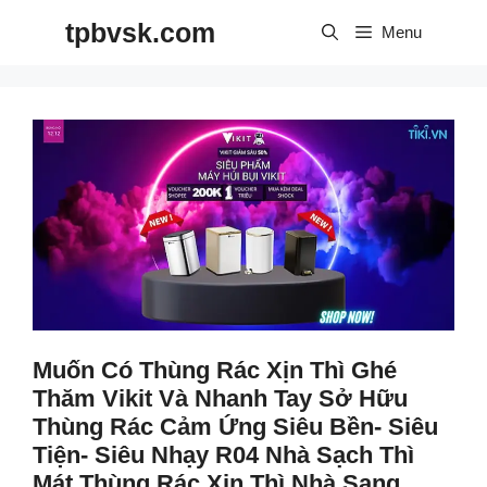
Skip
tpbvsk.com
to
Menu
content
Muốn Có Thùng Rác Xịn Thì Ghé
Thăm Vikit Và Nhanh Tay Sở Hữu
Thùng Rác Cảm Ứng Siêu Bền- Siêu
Tiện- Siêu Nhạy R04 Nhà Sạch Thì
Mát Thùng Rác Xịn Thì Nhà Sang