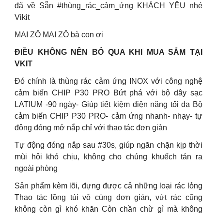
đã về Sẵn #thùng_rác_cảm_ứng KHÁCH YÊU nhé
Vikit
MẠI ZÔ MẠI ZÔ bà con ơi
ĐIỀU KHÔNG NÊN BỎ QUA KHI MUA SẮM TẠI
VKIT
Đó chính là thùng rác cảm ứng INOX với công nghệ
cảm biến CHIP P30 PRO Bứt phá với bộ dây sạc
LATIUM -90 ngày- Giúp tiết kiệm điện năng tối đa Bộ
cảm biến CHIP P30 PRO- cảm ứng nhanh- nhạy- tự
động đóng mở nắp chỉ với thao tác đơn giản
Tự động đóng nắp sau #30s, giúp ngăn chặn kịp thời
mùi hôi khó chịu, không cho chúng khuếch tán ra
ngoài phòng
Sản phẩm kèm lõi, đựng được cả những loại rác lỏng
Thao tác lồng túi vô cùng đơn giản, vứt rác cũng
không còn gì khó khăn Còn chần chừ gì mà không