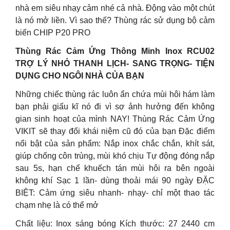
nhà em siêu nhạy cảm nhé cả nhà. Động vào một chút
là nó mở liền. Vì sao thế? Thùng rác sử dụng bộ cảm
biến CHIP P20 PRO
Thùng Rác Cảm Ứng Thông Minh Inox RCU02
TRỢ LÝ NHỎ THANH LỊCH- SANG TRỌNG- TIỆN
DỤNG CHO NGÔI NHÀ CỦA BẠN
Những chiếc thùng rác luôn ẩn chứa mùi hôi hám làm
bạn phải giấu kĩ nó đi vì sợ ảnh hưởng đến không
gian sinh hoạt của mình NAY! Thùng Rác Cảm Ứng
VIKIT sẽ thay đổi khái niệm cũ đó của bạn Đặc điểm
nổi bật của sản phẩm: Nắp inox chắc chắn, khít sát,
giúp chống côn trùng, mùi khó chịu Tự động đóng nắp
sau 5s, hạn chế khuếch tán mùi hôi ra bên ngoài
không khí Sạc 1 lần- dùng thoải mái 90 ngày ĐẶC
BIỆT: Cảm ứng siêu nhanh- nhạy- chỉ một thao tác
chạm nhẹ là có thể mở
Chất liệu: Inox sáng bóng Kích thước: 27 2440 cm