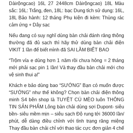
Dàirộngcao) 16L 27 2448cm Dàirộngcao) 18L Màu
sắc: 16L: Trắng, đen, 18L: bạc Dung tích sử dụng: 16L,
18L Bảo hành: 12 tháng Phụ kiện đi kèm: Thùng rác
cảm ứng + Dây sạc
Nếu đang có suy nghĩ dùng bàn chải đánh răng thông
thường đã đủ sạch thì hãy thử dùng bàn chải điện
VIKIT 1 lần để biết mình đã SAI LẦM BIẾT BAO
“Trộm vía e dùng hơn 1 năm rồi chưa hỏng = 2 tháng
mới phải sạc pin 1 lần! Và thay đầu bàn chải mới cho
vệ sinh thui ạ!”
Khách e bảo dùng bao “SƯỚNG” Bạn có muốn được
“SƯỚNG” như thế không? Chọn bàn chải điện thông
minh S4 bên shop là TUYỆT CÚ MÈO luôn THÔNG
TIN SẢN PHẨM Lông bàn chải dùng sợi Dupont- siêu
bền- siêu mềm mịn – siêu sạch Độ rung tới 36000 lần/
phút, dễ dàng điều chỉnh với tình trạng răng miệng
Thay đầu bàn chải chỉ với thao tác cực đơn giản 4 chế