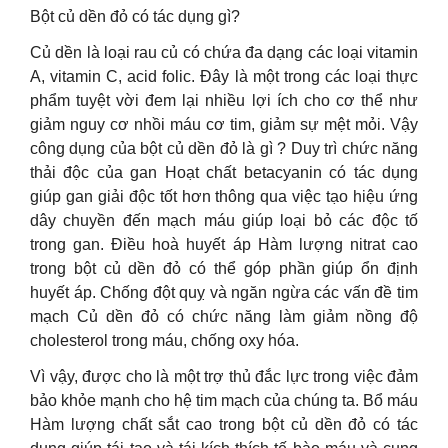
Bột củ dền đỏ có tác dụng gì?
Củ dền là loại rau củ có chứa đa dạng các loại vitamin
A, vitamin C, acid folic. Đây là một trong các loại thực
phẩm tuyệt vời đem lại nhiều lợi ích cho cơ thể như
giảm nguy cơ nhồi máu cơ tim, giảm sự mệt mỏi. Vậy
công dụng của bột củ dền đỏ là gì ? Duy trì chức năng
thải độc của gan Hoạt chất betacyanin có tác dụng
giúp gan giải độc tốt hơn thông qua việc tạo hiệu ứng
dây chuyền đến mạch máu giúp loại bỏ các độc tố
trong gan. Điều hoà huyết áp Hàm lượng nitrat cao
trong bột củ dền đỏ có thể góp phần giúp ổn định
huyết áp. Chống đột quỵ và ngăn ngừa các vấn đề tim
mạch Củ dền đỏ có chức năng làm giảm nồng độ
cholesterol trong máu, chống oxy hóa.
Vì vậy, được cho là một trợ thủ đắc lực trong việc đảm
bảo khỏe mạnh cho hệ tim mạch của chúng ta. Bổ máu
Hàm lượng chất sắt cao trong bột củ dền đỏ có tác