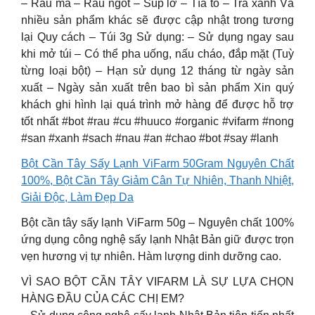
– Rau má – Rau ngót – Súp lơ – Tía tô – Trà xanh Và
nhiều sản phẩm khác sẽ được cập nhật trong tương
lại Quy cách – Túi 3g Sử dụng: – Sử dụng ngay sau
khi mở túi – Có thể pha uống, nấu cháo, đắp mặt (Tuỳ
từng loại bột) – Hạn sử dụng 12 tháng từ ngày sản
xuất – Ngày sản xuất trên bao bì sản phẩm Xin quý
khách ghi hình lại quá trình mở hàng để được hỗ trợ
tốt nhất #bot #rau #cu #huuco #organic #vifarm #nong
#san #xanh #sach #nau #an #chao #bot #say #lanh
Bột Cần Tây Sấy Lạnh ViFarm 50Gram Nguyên Chất
100%, Bột Cần Tây Giảm Cân Tự Nhiên, Thanh Nhiệt,
Giải Độc, Làm Đẹp Da
Bột cần tây sấy lạnh ViFarm 50g – Nguyên chất 100%
ứng dụng công nghệ sấy lạnh Nhật Bản giữ được trọn
vẹn hương vị tự nhiên. Hàm lượng dinh dưỡng cao.
VÌ SAO BỘT CẦN TÂY VIFARM LÀ SỰ LỰA CHỌN
HÀNG ĐẦU CỦA CÁC CHỊ EM?