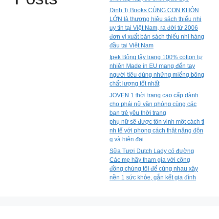
Đinh Tị Books CÙNG CON KHÔN
LỚN là thương hiệu sách thiếu nhi
uy tín tại Việt Nam, ra đời từ 2006
đơn vị xuất bản sách thiếu nhi hàng
đầu tại Việt Nam
Ipek Bông tẩy trang 100% cotton tự
nhiên Made in EU mang đến tay
người tiêu dùng những miếng bông
chất lượng tốt nhất
JOVEN 1 thời trang cao cấp dành
cho phái nữ văn phòng cùng các
bạn trẻ yêu thời trang
phụ nữ sẽ được tôn vinh một cách ti
nh tế với phong cách thật năng độn
g và hiện đại
Sữa Tươi Dutch Lady có đường
Các mẹ hãy tham gia với cộng
đồng chúng tôi để cùng nhau xây
nền 1 sức khỏe, gắn kết gia đình