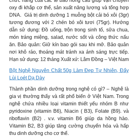
chức năng của các tế bào hồng cầu giúp vận chuyển
oxy đi khắp cơ thể, sản xuất năng lượng và tổng hợp
DNA. ️ Giá trị dinh dưỡng 1 muỗng bột cải bó xôi (3gr)
tương đương với 2 chén bó xôi tươi (75gr). Hướng
dẫn sử dụng: Đồ uống, trộn trong sinh tố, sữa chua,
món tráng miệng, salad, nước sốt và công thức nấu
ăn. Bảo quản: Giữ kín bao gói sau khi mở. Bảo quản
nơi khô ráo, thoáng mát tránh xa ánh sáng trực tiếp.
Hạn sử dụng: 12 tháng Xuất xứ: Lâm Đồng – Việt Nam
Bột Nghệ Nguyên Chất 50g Làm Đẹp Tự Nhiên, Đẩy
Lùi Loét Dạ Dày
Thành phần dinh dưỡng trong nghệ có gì? – Nghệ là
gia vị thường thấy và rất phổ biến ở Việt Nam. Trong
nghệ chứa nhiều loại vitamin thiết yếu nhóm B như
pyridoxine (vitamin B6), Niacin ( B3), Folate (B9). và
riboflavin (B2) . v.v. vitamin B6 giúp da hồng hào.
Vitamin B2, B3 giúp tăng cường chuyển hóa và hấp
thu dinh dưỡng cho cơ thể.