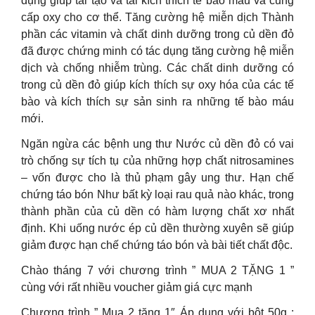
dụng giúp tái tạo và tái kích thích tế bào máu và cung
cấp oxy cho cơ thể. Tăng cường hệ miễn dịch Thành
phần các vitamin và chất dinh dưỡng trong củ dền đỏ
đã được chứng minh có tác dụng tăng cường hệ miễn
dịch và chống nhiễm trùng. Các chất dinh dưỡng có
trong củ dền đỏ giúp kích thích sự oxy hóa của các tế
bào và kích thích sự sản sinh ra những tế bào máu
mới.
Ngăn ngừa các bệnh ung thư Nước củ dền đỏ có vai
trò chống sự tích tụ của những hợp chất nitrosamines
– vốn được cho là thủ phạm gây ung thư. Hạn chế
chứng táo bón Như bất kỳ loại rau quả nào khác, trong
thành phần của củ dền có hàm lượng chất xơ nhất
định. Khi uống nước ép củ dền thường xuyên sẽ giúp
giảm được hạn chế chứng táo bón và bài tiết chất độc.
Chào tháng 7 với chương trình ” MUA 2 TẶNG 1 ”
cùng với rất nhiều voucher giảm giá cực mạnh
Chương trình ” Mua 2 tặng 1″ Áp dụng với bột 50g :