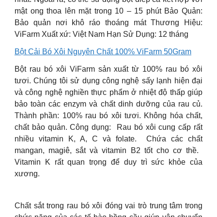
mật ong thoa lên mặt trong 10 – 15 phút Bảo Quản:
Bảo quản nơi khô ráo thoáng mát Thương Hiệu:
ViFarm Xuất xứ: Việt Nam Hạn Sử Dụng: 12 tháng
Bột Cải Bó Xôi Nguyên Chất 100% ViFarm 50Gram
Bột rau bó xôi ViFarm sản xuất từ 100% rau bó xôi
tươi. Chúng tôi sử dụng công nghệ sấy lạnh hiện đại
và công nghệ nghiền thực phẩm ở nhiệt độ thấp giúp
bảo toàn các enzym và chất dinh dưỡng của rau củ.
Thành phần: 100% rau bó xôi tươi. Không hóa chất,
chất bảo quản. Công dụng: ️ Rau bó xôi cung cấp rất
nhiều vitamin K, A, C và folate. ️ Chứa các chất
mangan, magiê, sắt và vitamin B2 tốt cho cơ thề. ️
Vitamin K rất quan trọng để duy trì sức khỏe của
xương. ️
Chất sắt trong rau bó xôi đóng vai trò trung tâm trong