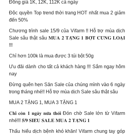
Đồng giá 1K, 12K, 112K cả ngày
Độc quyền Top trend thời trang HOT nhất mua 2 giảm
đến 50%
Chương trình sale 15/9 của Vifarm !! Hỗ trợ mùa dịch
Sale sâu thật sâu 𝐌𝐔𝐀 𝟐 𝐓𝐀̣̆𝐍𝐆 𝟏 𝐁𝐎̣̂𝐓 𝐂𝐔̀𝐍𝐆 𝐋𝐎𝐀̣𝐈
!!!
Chỉ hơn 100k là mua được 3 túi bột 50g
Ưu đãi dành cho tất cả khách hàng !!! Sắm ngay hôm
nay
Đừng quên hẹn Săn Sale của chúng mình vào 6 ngày
trong tháng nhé!! Hỗ trợ mùa dịch Sale sâu thật sâu
MUA 2 TẶNG 1, MUA 3 TẶNG 1
𝐂𝐡𝐢̉ 𝐜𝐨̀𝐧 𝟏 𝐧𝐠𝐚̀𝐲 𝐧𝐮̛̃𝐚 𝐭𝐡𝐨̂𝐢 Đón chờ Sale lớn từ Vifarm
nhé!!! 𝟓/𝟗 𝐒𝐈𝐄̂𝐔 𝐒𝐀𝐋𝐄 𝐌𝐔𝐀 𝟐 𝐓𝐀̣̆𝐍𝐆 𝟏
Thấu hiểu dịch bệnh khó khăn! Vifarm chung tay góp