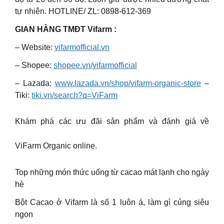
tự nhiên. HOTLINE/ ZL: 0898-612-369
GIAN HÀNG TMĐT Vifarm :
– Website:
vifarmofficial.vn
– Shopee:
shopee.vn/vifarmofficial
– Lazada:
www.lazada.vn/shop/vifarm-organic-store
–
Tiki:
tiki.vn/search?q=ViFarm
Khám phá các ưu đãi sản phẩm và đánh giá về
ViFarm Organic online.
Top những món thức uống từ cacao mát lạnh cho ngày
hè
Bột Cacao ở Vifarm là số 1 luôn á, làm gì củng siêu
ngon