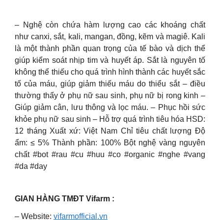
– Nghệ còn chứa hàm lượng cao các khoáng chất
như canxi, sắt, kali, mangan, đồng, kẽm và magiê. Kali
là một thành phần quan trọng của tế bào và dịch thể
giúp kiểm soát nhịp tim và huyết áp. Sắt là nguyên tố
không thể thiếu cho quá trình hình thành các huyết sắc
tố của máu, giúp giảm thiếu máu do thiểu sắt – điều
thường thấy ở phụ nữ sau sinh, phụ nữ bị rong kinh –
Giúp giảm cân, lưu thông và lọc máu. – Phục hồi sức
khỏe phụ nữ sau sinh – Hỗ trợ quá trình tiêu hóa HSD:
12 tháng Xuất xứ: Việt Nam Chỉ tiêu chất lượng Độ
ẩm: ≤ 5% Thành phần: 100% Bột nghệ vàng nguyên
chất #bot #rau #cu #huu #co #organic #nghe #vang
#da #day
GIAN HÀNG TMĐT Vifarm :
– Website:
vifarmofficial.vn