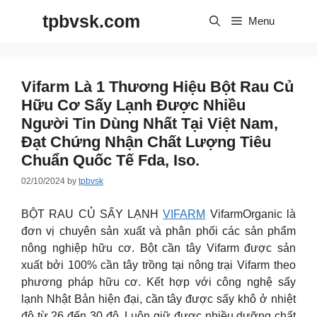
Skip
tpbvsk.com
to
Menu
content
Vifarm Là 1 Thương Hiệu Bột Rau Củ
Hữu Cơ Sấy Lạnh Được Nhiều
Người Tin Dùng Nhất Tại Việt Nam,
Đạt Chứng Nhận Chất Lượng Tiêu
Chuẩn Quốc Tế Fda, Iso.
02/10/2024
by
tpbvsk
BỘT RAU CỦ SẤY LẠNH
VIFARM
VifarmOrganic là
đơn vị chuyên sản xuất và phân phối các sản phẩm
nông nghiệp hữu cơ. Bột cần tây Vifarm được sản
xuất bởi 100% cần tây trồng tại nông trại Vifarm theo
phương pháp hữu cơ. Kết hợp với công nghệ sấy
lạnh Nhật Bản hiện đại, cần tây được sấy khô ở nhiệt
độ từ 26 đến 30 độ. Luôn giữ được nhiều dưỡng chất