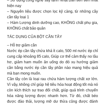
– Sử dụng công nghệ sấy lạnh Nhật Bản tiên tiến nhất
hiện nay
– Nguyên liệu được chọn lọc kỹ càng, từ những cây
cần tây loại 1
– Hàm Lượng dinh dưỡng cao, KHÔNG chất phụ gia,
KHÔNG chất bảo quản
TÁC DỤNG CỦA BỘT CẦN TÂY
– Hỗ trợ giảm cân
Nước ép cần tây chứa khá ít calo, 500 ml nước ép chỉ
cung cấp khoảng 85 calo, Giúp cơ thể cảm thấy no lâu
hơ, giảm ham muốn ăn uống do đó xu hướng giảm
cân bằng nước ép cần tây phần nào mang hiệu quả
mà bạn mong muốn.
Cần tây còn là loại rau chứa hàm lượng chất xơ lớn.
Vì vậy, không chỉ giúp hệ tiêu hóa hoạt động tốt mà nó
còn kích thích sự trao đổi chất, giúp quá trình chuyển
hóa năng lượng được nhanh hơn. Từ đó, chất béo
được đào thải, lượng mỡ dư thừa cũng được đánh