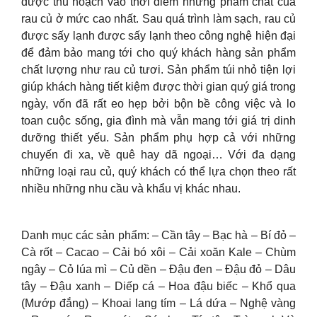
được thu hoạch vào thời điểm những phẩm chất của
rau củ ở mức cao nhất. Sau quá trình làm sạch, rau củ
được sấy lạnh được sấy lạnh theo công nghệ hiện đại
để đảm bảo mang tới cho quý khách hàng sản phẩm
chất lượng như rau củ tươi. Sản phẩm túi nhỏ tiện lợi
giúp khách hàng tiết kiệm được thời gian quý giá trong
ngày, vốn đã rất eo hẹp bởi bộn bề công việc và lo
toan cuộc sống, gia đình mà vẫn mang tới giá trị dinh
dưỡng thiết yếu. Sản phẩm phụ hợp cả với những
chuyến đi xa, về quê hay dã ngoại… Với đa dạng
những loại rau củ, quý khách có thể lựa chọn theo rất
nhiều những nhu cầu và khẩu vị khác nhau.
Danh mục các sản phẩm: – Cần tây – Bạc hà – Bí đỏ –
Cà rốt – Cacao – Cải bó xôi – Cải xoăn Kale – Chùm
ngây – Cỏ lúa mì – Củ dền – Đậu đen – Đậu đỏ – Dâu
tây – Đậu xanh – Diếp cá – Hoa đậu biếc – Khổ qua
(Mướp đắng) – Khoai lang tím – Lá dứa – Nghệ vàng