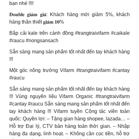
bạn nhé !!!!
𝐃𝐨𝐮𝐛𝐥𝐞 𝐠𝐢𝐚̉𝐦 𝐠𝐢𝐚́: Khách hàng mới giảm 5%, khách
hàng thân thiết 𝐠𝐢𝐚̉𝐦 𝟏𝟎%
Bắp cải kale trên cánh đồng #trangtraivifarm #caikale
#raucu #nongsansach
Sẵn sàng mang sản phẩm tốt nhất đến tay khách hàng
!!!
Một góc nông trường Vifarm #trangtraivifarm #cantay
#raucu
Sẵn sàng mang sản phẩm tốt nhất đến tay khách hàng
!!! Vùng nguyên liệu Vifarm Organic #trangtraivifarm
#cantay #raucu Sẵn sàng mang sản phẩm tốt nhất đến
tay khách hàng !!! Vifarm tuyền Cộng tác viên toàn
quốc: Quyền lợi: – Tặng gian hàng shopee, lazada… –
Hỗ trợ Đại lý, CTV bán hàng toàn thời gian. – Nhập
hàng đa dạng, linh hoạt. – Không cần cọc tiền, hỗ trợ