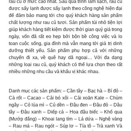
rau củ ở mức cao nhất. Sau quá trình làm sạch, rau củ
được sấy lạnh được sấy lạnh theo công nghệ hiện đại
để đảm bảo mang tới cho quý khách hàng sản phẩm
chất lượng như rau củ tươi. Sản phẩm túi nhỏ tiện lợi
giúp khách hàng tiết kiệm được thời gian quý giá trong
ngày, vốn đã rất eo hẹp bởi bộn bề công việc và lo
toan cuộc sống, gia đình mà vẫn mang tới giá trị dinh
dưỡng thiết yếu. Sản phẩm phụ hợp cả với những
chuyến đi xa, về quê hay dã ngoại… Với đa dạng
những loại rau củ, quý khách có thể lựa chọn theo rất
nhiều những nhu cầu và khẩu vị khác nhau.
Danh mục các sản phẩm: – Cần tây – Bạc hà – Bí đỏ –
Cà rốt – Cacao – Cải bó xôi – Cải xoăn Kale – Chùm
ngây – Cỏ lúa mì – Củ dền – Đậu đen – Đậu đỏ – Dâu
tây – Đậu xanh – Diếp cá – Hoa đậu biếc – Khổ qua
(Mướp đắng) – Khoai lang tím – Lá dứa – Nghệ vàng
– Rau má – Rau ngót – Súp lơ – Tía tô – Trà xanh Và