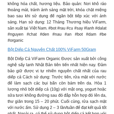
không hóa chất, hương liệu. Bảo quản: Nơi khô ráo
thoáng mát, tránh ánh sáng mặt trời, khóa chặt miệng
bao sau khi sử dụng để ngăn bột tiếp xúc với ánh
sáng. Hạn sử dụng: 12 Tháng Thương hiệu ViFarm,
sản xuất tại Việt Nam. #bot #rau #cu #say #lanh #dalat
#nguyen #chat #den #nau #an #bot #dam #be
#organic
Bột Diếp Cá Nguyên Chất 100% ViFarm 50Gram
Bột Diếp Cá ViFarm Organic Được sản xuất bởi công
nghệ sấy lạnh Nhật Bản tiên tiến nhất hiện nay. Đảm
bảo giữ được vị tự nhiên nguyên chất nhất của rau
diếp cá Cách sử dụng: Trước tiên, rửa mặt với nước
để làm sạch các bụi bẩn còn bám trên da. Hòa 1
lượng nhỏ bột diếp cá (10g) với mật ong, yogurt hoặc
sữa tươi không đường sau đó đắp hỗn hợp đó lên da,
thư giãn trong 15 – 20 phút. Cuối cùng, rửa sạch mặt
với nước ấm. Sử dụng 2 – 3 lần/tuần để đạt kết quả tốt
nhất. Ngoài ra, có thể sử dụng bột diếp cá kết hợp với