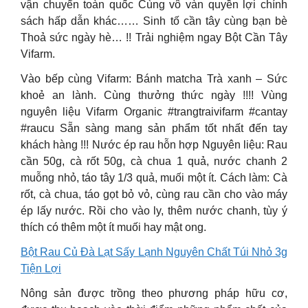
vận chuyển toàn quốc Cùng vô vàn quyền lợi chính
sách hấp dẫn khác…… Sinh tố cần tây cùng bạn bè
Thoả sức ngày hè… !! Trải nghiệm ngay Bột Cần Tây
Vifarm.
Vào bếp cùng Vifarm: Bánh matcha Trà xanh – Sức
khoẻ an lành. Cùng thưởng thức ngày !!!! Vùng
nguyên liệu Vifarm Organic #trangtraivifarm #cantay
#raucu Sẵn sàng mang sản phẩm tốt nhất đến tay
khách hàng !!! Nước ép rau hỗn hợp Nguyên liệu: Rau
cần 50g, cà rốt 50g, cà chua 1 quả, nước chanh 2
muỗng nhỏ, táo tây 1/3 quả, muối một ít. Cách làm: Cà
rốt, cà chua, táo gọt bỏ vỏ, cùng rau cần cho vào máy
ép lấy nước. Rồi cho vào ly, thêm nước chanh, tùy ý
thích có thêm một ít muối hay mật ong.
Bột Rau Củ Đà Lạt Sấy Lạnh Nguyên Chất Túi Nhỏ 3g
Tiện Lợi
Nông sản được trồng theo phương pháp hữu cơ,