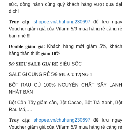
sức, đồng hành cùng quý khách hàng vượt qua đại
dịch!
𝐓𝐫𝐮𝐲 𝐜𝐚̣̂𝐩:
shopee.vn/chuhung230697
để lưu ngay
Voucher giảm giá của Vifarm 5/9 mua hàng rẻ càng rẻ
bạn nhé !!!!
𝐃𝐨𝐮𝐛𝐥𝐞 𝐠𝐢𝐚̉𝐦 𝐠𝐢𝐚́: Khách hàng mới giảm 5%, khách
hàng thân thiết 𝐠𝐢𝐚̉𝐦 𝟏𝟎%
𝟓/𝟗 𝐒𝐈𝐄̂𝐔 𝐒𝐀𝐋𝐄 𝐆𝐈𝐀́ 𝐑𝐄̉ SIÊU SỐC
SALE GÌ CŨNG RẺ 5/9 𝐌𝐔𝐀 𝟐 𝐓𝐀̣̆𝐍𝐆 𝟏
BỘT RAU CỦ 100% NGUYÊN CHẤT SẤY LẠNH
NHẬT BẢN
Bột Cần Tây giảm cân, Bột Cacao, Bột Trà Xanh, Bột
Rau Má,….
𝐓𝐫𝐮𝐲 𝐜𝐚̣̂𝐩:
shopee.vn/chuhung230697
để lưu ngay
Voucher giảm giá của Vifarm 5/9 mua hàng rẻ càng rẻ