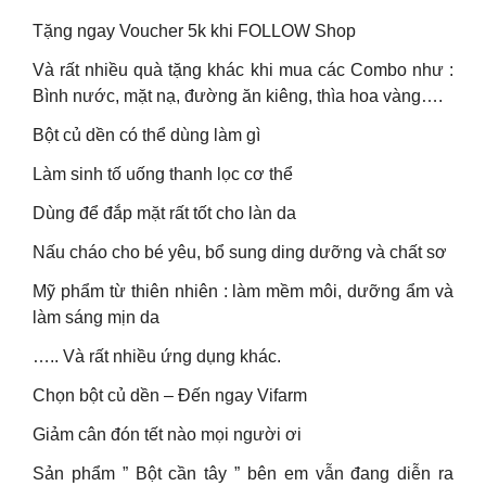
Tặng ngay Voucher 5k khi FOLLOW Shop
Và rất nhiều quà tặng khác khi mua các Combo như :
Bình nước, mặt nạ, đường ăn kiêng, thìa hoa vàng….
Bột củ dền có thể dùng làm gì
Làm sinh tố uống thanh lọc cơ thể
Dùng để đắp mặt rất tốt cho làn da
Nấu cháo cho bé yêu, bổ sung ding dưỡng và chất sơ
Mỹ phẩm từ thiên nhiên : làm mềm môi, dưỡng ẩm và
làm sáng mịn da
….. Và rất nhiều ứng dụng khác.
Chọn bột củ dền – Đến ngay Vifarm
Giảm cân đón tết nào mọi người ơi
Sản phẩm ” Bột cần tây ” bên em vẫn đang diễn ra