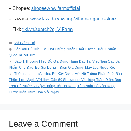
– Shopee:
shopee.vn/vifarmofficial
– Lazada:
www.lazada.vn/shop/vifarm-organic-store
– Tiki:
tiki.vn/search?q=ViFarm
Categories
Mã Giảm Giá
Tags
Bột Rau Củ Hữu Cơ
,
Đạt Chứng Nhận Chất Lượng
,
Tiêu Chuẩn
Quốc Tế
,
ViFarm
Sato 1 Thương Hiệu Đồ Gia Dụng Hàng Đầu Tại Việt Nam Các Sản
Phẩm Chủ Đạo: Đồ Gia Dụng – Điện Gia Dụng, Máy Lọc Nước Ro.
Thời trang nam Aristino Đã Xây Dựng Một Hệ Thống Phân Phối Sản
Phẩm Lớn Mạnh Với Hơn Gần 60 Showroom Và Hàng Trăm Điểm Bán
Trên Cả Nước, Vì Vậy Chúng Tôi Tin Rằng Tầm Nhìn Đó Vẫn Đang
Được Hiện Thực Hóa Mỗi Ngày.
Leave a Comment