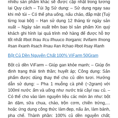
nhiều sản phẩm khác sẽ được cập nhật trong tương
lại Quy cách – Túi 3g Sử dụng: – Sử dụng ngay sau
khi mở túi – Có thể pha uống, nấu cháo, đắp mặt (Tuỳ
từng loại bột) – Hạn sử dụng 12 tháng từ ngày sản
xuất – Ngày sản xuất trên bao bì sản phẩm Xin quý
khách ghi hình lại quá trình mở hàng để được hỗ trợ
tốt nhất #bot #rau #cu #huuco #organic #vifarm #nong
#san #xanh #sach #nau #an #chao #bot #say #lanh
Bột Củ Dền Nguyên Chất 100% ViFarm 50Gram
Bột củ dền ViFarm – Giúp gan khỏe mạnh; – Giúp ổn
định trạng thái tinh thần; huyết áp; Công dụng: Sản
phẩm được dùng thay thế cho củ dền tươi. Hướng
dẫn sử dụng: – Pha 1 muỗng cà phê (~2gram) với
100ml nước ấm và uống như nước trái cây/ rau củ. –
Có thể cho vào làm nguyên liệu các món ăn như: bột
ăn dặm, sữa chua, cháo, trộn cơm, chiên trứng,…
hoặc ứng dụng công thức làm đẹp, nấu ăn, làm bánh,
pha chế. Thành phần: 100% củ dền nguyên chất;