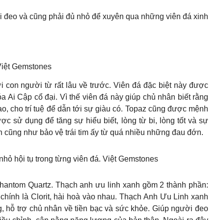
hi đeo và cũng phải đủ nhỏ để xuyên qua những viên đá xinh
 Việt Gemstones
ới con người từ rất lâu về trước. Viên đá đặc biệt này được
hóa Ai Cập cổ đại. Vì thế viên đá này giúp chủ nhân biết rằng
ạo, cho trí tuệ để dẫn tới sự giàu có. Topaz cũng được mệnh
ược sử dụng để tăng sự hiểu biết, lòng từ bi, lòng tốt và sự
n cũng như bảo vệ trái tim ấy từ quá nhiều những đau đớn.
ỏ hội tụ trong từng viên đá. Việt Gemstones
hantom Quartz. Thạch anh ưu linh xanh gồm 2 thành phần:
– chính là Clorit, hài hoà vào nhau. Thạch Anh Ưu Linh xanh
 hỗ trợ chủ nhân về tiền bạc và sức khỏe. Giúp người đeo