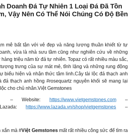
nh Doanh Đá Tự Nhiên 1 Loại Đá Đã Tồn
ăm, Vậy Nên Có Thể Nói Chúng Có Độ Bền
m mê bất tận với vẻ đẹp và năng lượng thuần khiết từ tự
 doanh, vừa là nhà sưu tầm cũng như nghiên cứu về những
hàng triệu năm từ đá tự nhiên. Topaz có rất nhiều màu sắc,
, tượng trưng của sự mát mẻ, tĩnh lặng và những rung động
ự biểu hiện và nhận thức tâm linh.Cây tài lộc đá thạch anh
là đá thạch anh hồng #rosequartz nguyên khối sẽ mang lại
 lộc cho chủ nhân.Việt Gemstones
s: – Website:
https://www.vietgemstones.com
–
zada:
https://www.lazada.vn/shop/vietgemstones
–
h xắn mà #
Việt Gemstones
mất rất nhiều công sức để tìm ra