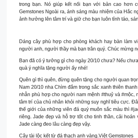
trong bạn. Nó giúp kết nối bạn với bản cao hơn của
Gemstones Ngoài ra, ánh sáng màu nhiệm của Hắc ng
ảnh hưởng lên tâm trí và giữ cho bạn luôn tỉnh táo, sá
Dáng cây phù hợp cho phòng khách hay bàn làm vi
người anh, người thầy mà bạn trân quý. Chúc mừng 
Bạn đã có ý tưởng gì cho ngày 20/10 chưa? Nếu chưa 
quà ý nghĩa tặng người ấy nhé!
Quên gì thì quên, đừng quên tặng cho người quan tr
Nam 20/10 nha Chìm đắm trong sắc xanh thiên thanh 
nhẫn phù hợp cho người nam mệnh #thuỷ và #mộc, ma
tâm trí của chủ nhân khỏi những suy nghĩ tiêu cực. Đ
thế giới của những viên đá quý muôn sắc màu thì #ja
riêng. Jade đẹp và hỗ trợ tốt cho tinh thần, cải h
Jade càng đeo lâu càng đẹp vậy.
Cây tài lộc kết từ đá thạch anh vàng.Việt Gemstones