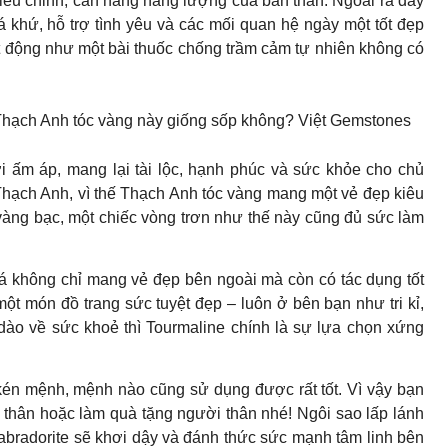
 điều chỉnh, cân nằng năng lượng của bản thân. Ngoài ra đây
á khứ, hỗ trợ tình yêu và các mối quan hệ ngày một tốt đẹp
t động như một bài thuốc chống trầm cảm tự nhiên không có
 Thạch Anh tóc vàng này giống sốp không? Việt Gemstones
 ấm áp, mang lại tài lộc, hạnh phúc và sức khỏe cho chủ
hạch Anh, vì thế Thạch Anh tóc vàng mang một vẻ đẹp kiêu
 vàng bạc, một chiếc vòng trơn như thế này cũng đủ sức làm
 đá không chỉ mang vẻ đẹp bên ngoài mà còn có tác dụng tốt
t món đồ trang sức tuyệt đẹp – luôn ở bên bạn như tri kỉ,
ào về sức khoẻ thì Tourmaline chính là sự lựa chọn xứng
én mệnh, mệnh nào cũng sử dụng được rất tốt. Vì vậy bạn
 thân hoặc làm quà tặng người thân nhé! Ngôi sao lấp lánh
bradorite sẽ khơi dậy và đánh thức sức mạnh tâm linh bên