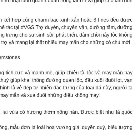
hỏ nhặt luôn quanh quẩn trong tâm trí và giúp cho tâm hồn
h kết hợp cùng charm bạc xinh xắn hoặc 3 lines đều được
ế tác tại #VGS Trợ duyên, chuyển vận, dưỡng tâm, dưỡng
g trưng cho sự sinh sôi, phát triển, đâm chồi nảy lộc không
 trợ và mang lại thật nhiều may mắn cho những cô chủ mới
emstones
ng tích cực và mạnh mẽ, giúp chiêu tài lộc và may mắn nay
uỷ giúp khai thông đường quan lộc, đầu xuôi đuôi lọt, vạn
ính là vẻ đẹp tự nhiên đặc trưng của loại đá này, người ta
u may mắn và xua đuổi những điều không may.
, lại vừa có hương thơm nồng nàn. Được biết như là quốc
ng, mẫu đơn là loài hoa vương giả, quyền quý, biểu tượng