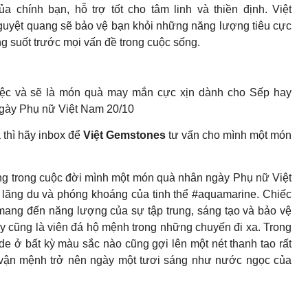
 chính bạn, hỗ trợ tốt cho tâm linh và thiền định. Việt
uyệt quang sẽ bảo vệ bạn khỏi những năng lượng tiêu cực
ng suốt trước mọi vấn đề trong cuộc sống.
ệc và sẽ là món quà may mắn cực xịn dành cho Sếp hay
ngày Phụ nữ Việt Nam 20/10
thì hãy inbox để
Việt Gemstones
tư vấn cho mình một món
ọng trong cuộc đời mình một món quà nhân ngày Phụ nữ Việt
lãng du và phóng khoáng của tinh thể #aquamarine. Chiếc
ng đến năng lượng của sự tập trung, sáng tạo và bảo vệ
ây cũng là viên đá hộ mệnh trong những chuyến đi xa. Trong
de ở bất kỳ màu sắc nào cũng gợi lên một nét thanh tao rất
oán vận mệnh trở nên ngày một tươi sáng như nước ngọc của