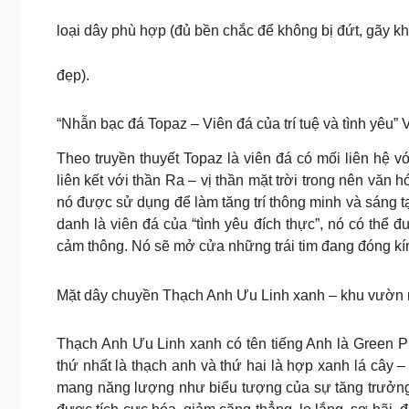
loại dây phù hợp (đủ bền chắc để không bị đứt, gãy k
đẹp).
“Nhẫn bạc đá Topaz – Viên đá của trí tuệ và tình yêu”
Theo truyền thuyết Topaz là viên đá có mối liên hệ v
liên kết với thần Ra – vị thần mặt trời trong nên văn 
nó được sử dụng để làm tăng trí thông minh và sáng t
danh là viên đá của “tình yêu đích thực”, nó có thể đ
cảm thông. Nó sẽ mở cửa những trái tim đang đóng kí
Mặt dây chuyền Thạch Anh Ưu Linh xanh – khu vườn nh
Thạch Anh Ưu Linh xanh có tên tiếng Anh là Green P
thứ nhất là thạch anh và thứ hai là hợp xanh lá cây 
mang năng lượng như biểu tượng của sự tăng trưởng,