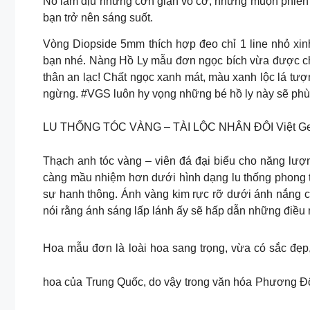
Nó làm dịu những cơn giận vô cớ, những muộn phiền n
bạn trở nên sáng suốt.
Vòng Diopside 5mm thích hợp đeo chỉ 1 line nhỏ xin
bạn nhé. Nàng Hồ Ly mẫu đơn ngọc bích vừa được ch
thân an lạc! Chất ngọc xanh mát, màu xanh lộc lá tượn
ngừng. #VGS luôn hy vọng những bé hồ ly này sẽ phù
LU THỐNG TÓC VÀNG – TÀI LỘC NHÂN ĐÔI Việt G
Thạch anh tóc vàng – viên đá đại biểu cho năng lượ
càng mầu nhiệm hơn dưới hình dạng lu thống phong th
sự hanh thông. Ánh vàng kim rực rỡ dưới ánh nắng ch
nói rằng ánh sáng lấp lánh ấy sẽ hấp dẫn những điề
Hoa mẫu đơn là loài hoa sang trọng, vừa có sắc đẹp
hoa của Trung Quốc, do vậy trong văn hóa Phương Đô