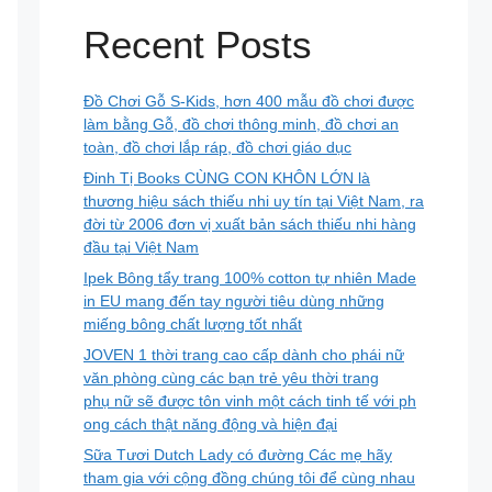
Recent Posts
Đồ Chơi Gỗ S-Kids, hơn 400 mẫu đồ chơi được
làm bằng Gỗ, đồ chơi thông minh, đồ chơi an
toàn, đồ chơi lắp ráp, đồ chơi giáo dục
Đinh Tị Books CÙNG CON KHÔN LỚN là
thương hiệu sách thiếu nhi uy tín tại Việt Nam, ra
đời từ 2006 đơn vị xuất bản sách thiếu nhi hàng
đầu tại Việt Nam
Ipek Bông tẩy trang 100% cotton tự nhiên Made
in EU mang đến tay người tiêu dùng những
miếng bông chất lượng tốt nhất
JOVEN 1 thời trang cao cấp dành cho phái nữ
văn phòng cùng các bạn trẻ yêu thời trang
phụ nữ sẽ được tôn vinh một cách tinh tế với ph
ong cách thật năng động và hiện đại
Sữa Tươi Dutch Lady có đường Các mẹ hãy
tham gia với cộng đồng chúng tôi để cùng nhau