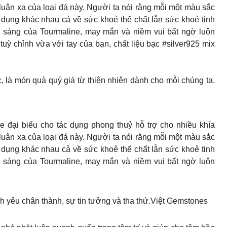
luân xa của loại đá này. Người ta nói rằng mỗi một màu sắc
 dụng khác nhau cả về sức khoẻ thể chất lẫn sức khoẻ tinh
g sáng của Tourmaline, may mắn và niềm vui bất ngờ luôn
uỳ chỉnh vừa với tay của bạn, chất liệu bạc #silver925 mix
, là món quà quý giá từ thiên nhiên dành cho mỗi chúng ta.
 đại biểu cho tác dụng phong thuỷ hỗ trợ cho nhiều khía
luân xa của loại đá này. Người ta nói rằng mỗi một màu sắc
 dụng khác nhau cả về sức khoẻ thể chất lẫn sức khoẻ tinh
g sáng của Tourmaline, may mắn và niềm vui bất ngờ luôn
nh yêu chân thành, sự tin tưởng và tha thứ.Việt Gemstones