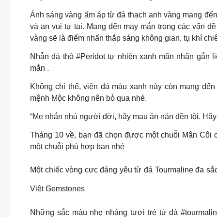
Ánh sáng vàng ấm áp từ đá thạch anh vàng mang đến
và an vui tự tại. Mang đến may mắn trong các vấn đề 
vàng sẽ là điểm nhấn thắp sáng không gian, tụ khí chiê
Nhẫn đá thô #Peridot tự nhiên xanh mãn nhãn gắn li
mắn .
Không chỉ thế, viên đá màu xanh này còn mang đến n
mệnh Mộc không nên bỏ qua nhé.
“Mẹ nhắn nhủ người đời, hãy mau ăn năn đền tội. Hãy
Tháng 10 về, bạn đã chọn được một chuỗi Mân Côi c
một chuỗi phù hợp bạn nhé
Một chiếc vòng cực đáng yêu từ đá Tourmaline đa sắc
Việt Gemstones
Những sắc màu nhẹ nhàng tươi trẻ từ đá #tourmaline