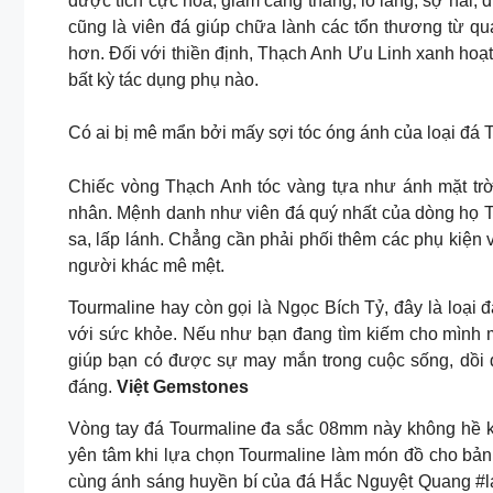
được tích cực hóa, giảm căng thẳng, lo lắng, sợ hãi,
cũng là viên đá giúp chữa lành các tổn thương từ qu
hơn. Đối với thiền định, Thạch Anh Ưu Linh xanh hoạ
bất kỳ tác dụng phụ nào.
Có ai bị mê mẩn bởi mấy sợi tóc óng ánh của loại đá
Chiếc vòng Thạch Anh tóc vàng tựa như ánh mặt trời
nhân. Mệnh danh như viên đá quý nhất của dòng họ T
sa, lấp lánh. Chẳng cần phải phối thêm các phụ kiện
người khác mê mệt.
Tourmaline hay còn gọi là Ngọc Bích Tỷ, đây là loại
với sức khỏe. Nếu như bạn đang tìm kiếm cho mình mộ
giúp bạn có được sự may mắn trong cuộc sống, dồi d
đáng.
Việt Gemstones
Vòng tay đá Tourmaline đa sắc 08mm này không hề k
yên tâm khi lựa chọn Tourmaline làm món đồ cho bản
cùng ánh sáng huyền bí của đá Hắc Nguyệt Quang #la