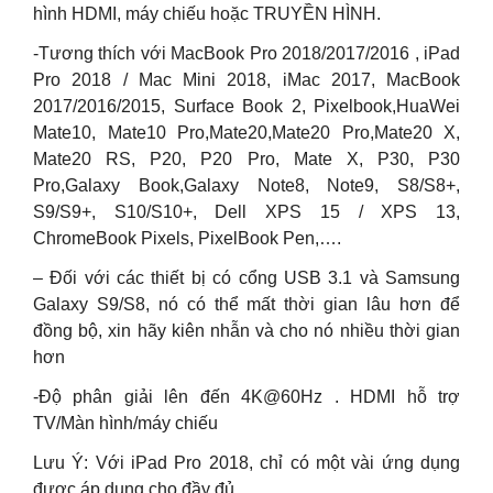
hình HDMI, máy chiếu hoặc TRUYỀN HÌNH.
-Tương thích với MacBook Pro 2018/2017/2016 , iPad
Pro 2018 / Mac Mini 2018, iMac 2017, MacBook
2017/2016/2015, Surface Book 2, Pixelbook,HuaWei
Mate10, Mate10 Pro,Mate20,Mate20 Pro,Mate20 X,
Mate20 RS, P20, P20 Pro, Mate X, P30, P30
Pro,Galaxy Book,Galaxy Note8, Note9, S8/S8+,
S9/S9+, S10/S10+, Dell XPS 15 / XPS 13,
ChromeBook Pixels, PixelBook Pen,….
– Đối với các thiết bị có cổng USB 3.1 và Samsung
Galaxy S9/S8, nó có thể mất thời gian lâu hơn để
đồng bộ, xin hãy kiên nhẫn và cho nó nhiều thời gian
hơn
-Độ phân giải lên đến 4K@60Hz . HDMI hỗ trợ
TV/Màn hình/máy chiếu
Lưu Ý: Với iPad Pro 2018, chỉ có một vài ứng dụng
được áp dụng cho đầy đủ