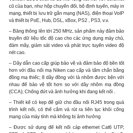
cũ của bạn, như hộp chuyển đổi, bộ định tuyến, máy in
mạng, thiết bị lưu trữ gắn mạng (NAS), điện thoại VoIP
và thiết bị PoE, Hub, DSL, xBox, PS2 , PS3, v.v.
– Băng thông lên tới 250 MHz, sản phẩm này đảm bảo
truyền dữ liệu tốc độ cao cho các ứng dụng máy chủ,
đám mây, giám sát video và phát trực tuyến video độ
nét cao.
– Dây dẫn cao cấp giúp bảo vệ và đảm bảo độ bền tốt
hơn với đầu nối mạ Niken cao cấp và tấm chắn bằng
đồng mạ thiếc; 8 dây đồng với là nhôm được bện với
nhau để bảo vệ tốt hơn so với dây nhôm mạ đồng
(CCA); Chống đứt và ảnh hưởng khi đang kết nối .
– Thiết kế có kẹp để giữ cho đầu nối RJ45 trong quá
trình kết nối, có thể cắm và rút ra liên tục khỏi cổng
mạng của máy tính mà không bị ảnh hưởng
– Được sử dụng để kết nối cáp ethernet Cat6 UTP,