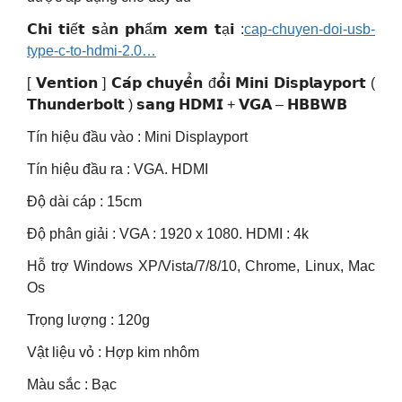
𝗖𝗵𝗶 𝘁𝗶ế𝘁 𝘀ả𝗻 𝗽𝗵ẩ𝗺 𝘅𝗲𝗺 𝘁ạ𝗶 :
cap-chuyen-doi-usb-
type-c-to-hdmi-2.0…
[ 𝗩𝗲𝗻𝘁𝗶𝗼𝗻 ] 𝗖𝗮́𝗽 𝗰𝗵𝘂𝘆𝗲̂̉𝗻 đ𝗼̂̉𝗶 𝗠𝗶𝗻𝗶 𝗗𝗶𝘀𝗽𝗹𝗮𝘆𝗽𝗼𝗿𝘁 (
𝗧𝗵𝘂𝗻𝗱𝗲𝗿𝗯𝗼𝗹𝘁 ) 𝘀𝗮𝗻𝗴 𝗛𝗗𝗠𝗜 + 𝗩𝗚𝗔 – 𝗛𝗕𝗕𝗪𝗕
Tín hiệu đầu vào : Mini Displayport
Tín hiệu đầu ra : VGA. HDMI
Độ dài cáp : 15cm
Độ phân giải : VGA : 1920 x 1080. HDMI : 4k
Hỗ trợ Windows XP/Vista/7/8/10, Chrome, Linux, Mac
Os
Trọng lượng : 120g
Vật liệu vỏ : Hợp kim nhôm
Màu sắc : Bạc