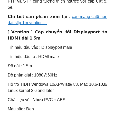
FTP và STP cũng tương thích ngược với cáp Cat 5,
5e.
𝗖𝗵𝗶 𝘁𝗶ế𝘁 𝘀ả𝗻 𝗽𝗵ẩ𝗺 𝘅𝗲𝗺 𝘁ạ𝗶 :
cap-mang-cat6-noi-
dai-sftp-1m-vention…
[ 𝗩𝗲𝗻𝘁𝗶𝗼𝗻 ] 𝗖𝗮́𝗽 𝗰𝗵𝘂𝘆𝗲̂̉𝗻 đ𝗼̂̉𝗶 𝗗𝗶𝘀𝗽𝗹𝗮𝘆𝗽𝗼𝗿𝘁 𝘁𝗼
𝗛𝗗𝗠𝗜 𝗱𝗮̀𝗶 𝟭,𝟱𝗺
Tín hiệu đầu vào : Displayport male
Tín hiệu đầu ra : HDMI male
Độ dài : 1.5m
Độ phân giải : 1080@60Hz
Hỗ trợ HĐH Windows 10/XP/Vista/7/8, Mac 10.6-10.8/
Linux kernel 2.6 and later
Chất liệu vỏ : Nhựa PVC + ABS
Màu sắc : Đen