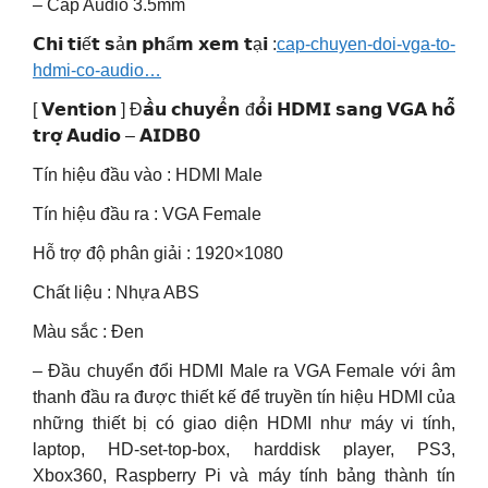
– Cáp Audio 3.5mm
𝗖𝗵𝗶 𝘁𝗶ế𝘁 𝘀ả𝗻 𝗽𝗵ẩ𝗺 𝘅𝗲𝗺 𝘁ạ𝗶 :
cap-chuyen-doi-vga-to-
hdmi-co-audio…
[ 𝗩𝗲𝗻𝘁𝗶𝗼𝗻 ] Đ𝗮̂̀𝘂 𝗰𝗵𝘂𝘆𝗲̂̉𝗻 đ𝗼̂̉𝗶 𝗛𝗗𝗠𝗜 𝘀𝗮𝗻𝗴 𝗩𝗚𝗔 𝗵𝗼̂̃
𝘁𝗿𝗼̛̣ 𝗔𝘂𝗱𝗶𝗼 – 𝗔𝗜𝗗𝗕𝟬
Tín hiệu đầu vào : HDMI Male
Tín hiệu đầu ra : VGA Female
Hỗ trợ độ phân giải : 1920×1080
Chất liệu : Nhựa ABS
Màu sắc : Đen
– Đầu chuyển đổi HDMI Male ra VGA Female với âm
thanh đầu ra được thiết kế để truyền tín hiệu HDMI của
những thiết bị có giao diện HDMI như máy vi tính,
laptop, HD-set-top-box, harddisk player, PS3,
Xbox360, Raspberry Pi và máy tính bảng thành tín