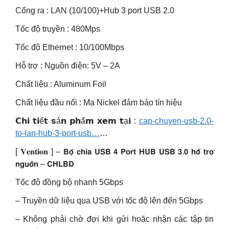
Cổng ra : LAN (10/100)+Hub 3 port USB 2.0
Tốc độ truyền : 480Mps
Tốc độ Ethernet : 10/100Mbps
Hỗ trợ : Nguồn điện: 5V – 2A
Chất liệu : Aluminum Foil
Chất liệu đầu nối : Mạ Nickel đảm bảo tín hiệu
𝗖𝗵𝗶 𝘁𝗶ế𝘁 𝘀ả𝗻 𝗽𝗵ẩ𝗺 𝘅𝗲𝗺 𝘁ạ𝗶 :
cap-chuyen-usb-2.0-
to-lan-hub-3-port-usb…
…
[ 𝐕𝐞𝐧𝐭𝐢𝐨𝐧 ] – 𝗕𝗼̣̂ 𝗰𝗵𝗶𝗮 𝗨𝗦𝗕 𝟰 𝗣𝗼𝗿𝘁 𝗛𝗨𝗕 𝗨𝗦𝗕 𝟯.𝟬 𝗵𝗼̂̃ 𝘁𝗿𝗼̛̣
𝗻𝗴𝘂𝗼̂̀𝗻 – 𝗖𝗛𝗟𝗕𝗗
Tốc độ đồng bộ nhanh 5Gbps
– Truyền dữ liệu qua USB với tốc độ lên đến 5Gbps
– Không phải chờ đợi khi gửi hoặc nhận các tập tin