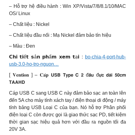
– Hỗ trợ hệ điều hành : Win XP/Vista/7/8/8.1/10/MAC
OS/ Linux
– Chất liệu : Nickel
– Chất liệu đầu nối : Mạ Nickel đảm bảo tín hiệu
– Màu : Đen
𝗖𝗵𝗶 𝘁𝗶ế𝘁 𝘀ả𝗻 𝗽𝗵ẩ𝗺 𝘅𝗲𝗺 𝘁ạ𝗶 :
bo-chia-4-port-hub-
usb-3.0-ho-tro-nguon…
[ 𝐕𝐞𝐧𝐭𝐢𝐨𝐧 ] – 𝐂𝐚́𝐩 𝗨𝗦𝗕 𝗧𝘆𝗽𝗲 𝗖 𝟮 đ𝗮̂̀𝘂 đ𝘂̛̣𝗰 𝗱𝗮̀𝗶 𝟱𝟬𝗰𝗺
𝗧𝗔𝗔𝗛𝗗
Cáp USB C sang USB C này đảm bảo sạc an toàn lên
đến 5A cho máy tính xách tay / điện thoại di động / máy
tính bảng USB Loại C của bạn. Nó hỗ trợ Phân phối
điện loại C còn được gọi là giao thức sạc PD, tiết kiệm
thời gian sạc hiệu quả hơn với đầu ra nguồn tối đa
20V 3A.