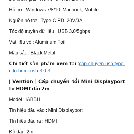
Hỗ trợ : Windows 7/8/10, Macbook, Mobile
Nguồn hỗ trợ : Type-C PD. 20V/3A
Tốc độ truyền dữ liệu : USB 3.0/5gbps
Vật liệu vỏ : Aluminum Foil
Màu sắc : Black Metal
𝗖𝗵𝗶 𝘁𝗶ế𝘁 𝘀ả𝗻 𝗽𝗵ẩ𝗺 𝘅𝗲𝗺 𝘁ạ𝗶 :
cap-chuyen-usb-type-
c-to-hdmi-usb-3.0-3…
[ 𝗩𝗲𝗻𝘁𝗶𝗼𝗻 ] 𝗖𝗮́𝗽 𝗰𝗵𝘂𝘆𝗲̂̉𝗻 đ𝗼̂̉𝗶 𝗠𝗶𝗻𝗶 𝗗𝗶𝘀𝗽𝗹𝗮𝘆𝗽𝗼𝗿𝘁
𝘁𝗼 𝗛𝗗𝗠𝗜 𝗱𝗮̀𝗶 𝟮𝗺
Model HABBH
Tín hiệu đầu vào : Mini Displayport
Tín hiệu đầu ra : HDMI
Độ dài : 2m