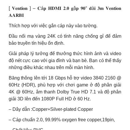
[ 𝐕𝐞𝐧𝐭𝐢𝐨𝐧 ] – 𝐂á𝐩 𝐇𝐃𝐌𝐈 𝟐.𝟎 𝐠ậ𝐩 𝟗𝟎° 𝐝à𝐢 𝟑𝐦 𝐕𝐞𝐧𝐭𝐢𝐨𝐧
𝐀𝐀𝐑𝐁𝐈
Thích hợp với việc gắn cáp này vào tường.
Đầu nối mạ vàng 24K có tính năng chống gỉ để đảm
bảo truyền tín hiệu ổn định.
Giải pháp lý tưởng để thưởng thức hình ảnh và video
độ nét cực cao với gia đình và bạn bè. Bạn có thể thấy
những điều khác nhau trên mỗi màn hình.
Băng thông lên tới 18 Gbps hỗ trợ video 3840 2160 @
60Hz (HDR), phù hợp với chơi game ở độ phân giải
4K @ 60Hz, âm thanh Dolby True HD 7.1 và độ phân
giải 3D lên đến 1080P Full HD ở 60 Hz.
– Dây dẫn :Copper+Silver-plated Copper
– Cáp chuẩn 2.0, 99.99% oxygen free copper,19pin,