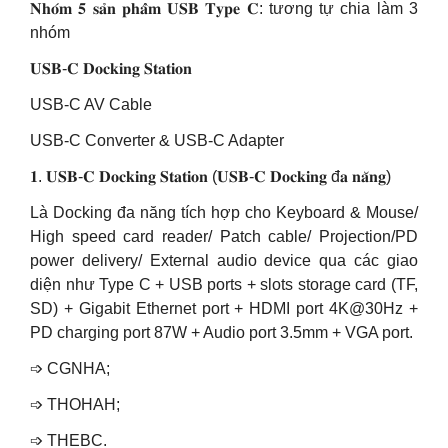
𝐍𝐡𝐨́𝐦 𝟓 𝐬𝐚̉𝐧 𝐩𝐡𝐚̂̉𝐦 𝐔𝐒𝐁 𝐓𝐲𝐩𝐞 𝐂: tương tự chia làm 3
nhóm
𝐔𝐒𝐁-𝐂 𝐃𝐨𝐜𝐤𝐢𝐧𝐠 𝐒𝐭𝐚𝐭𝐢𝐨𝐧
USB-C AV Cable
USB-C Converter & USB-C Adapter
𝟏. 𝐔𝐒𝐁-𝐂 𝐃𝐨𝐜𝐤𝐢𝐧𝐠 𝐒𝐭𝐚𝐭𝐢𝐨𝐧 (𝐔𝐒𝐁-𝐂 𝐃𝐨𝐜𝐤𝐢𝐧𝐠 đ𝐚 𝐧𝐚̆𝐧𝐠)
Là Docking đa năng tích hợp cho Keyboard & Mouse/
High speed card reader/ Patch cable/ Projection/PD
power delivery/ External audio device qua các giao
diện như Type C + USB ports + slots storage card (TF,
SD) + Gigabit Ethernet port + HDMI port 4K@30Hz +
PD charging port 87W + Audio port 3.5mm + VGA port.
➩ CGNHA;
➩ THOHAH;
➩ THEBC.