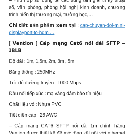
– Phù hợp sử dụng tại các trung tâm giải trí kỹ thuật
số, văn phòng, phòng hội nghị kinh doanh, chương
trình hiển thị thương mại, trường học,…
𝗖𝗵𝗶 𝘁𝗶ế𝘁 𝘀ả𝗻 𝗽𝗵ẩ𝗺 𝘅𝗲𝗺 𝘁ạ𝗶 :
cap-chuyen-doi-mini-
displayport-to-hdmi…
[ 𝗩𝗲𝗻𝘁𝗶𝗼𝗻 ] 𝗖𝗮́𝗽 𝗺𝗮̣𝗻𝗴 𝗖𝗮𝘁𝟲 𝗻𝗼̂́𝗶 𝗱𝗮̀𝗶 𝗦𝗙𝗧𝗣 –
𝗜𝗕𝗟𝗕
Độ dài : 1m, 1,5m, 2m, 3m , 5m
Băng thông : 250MHz
Tốc độ đường truyền : 1000 Mbps
Đầu nối tiếp xúc : mạ vàng đảm bảo tín hiệu
Chất liệu vỏ : Nhựa PVC
Tiết diện cáp : 26 AWG
– Cáp mạng CAT6 SFTP nối dài 1m chính hãng
Vention được thiết kế để mở rộng kết nối với ethernet