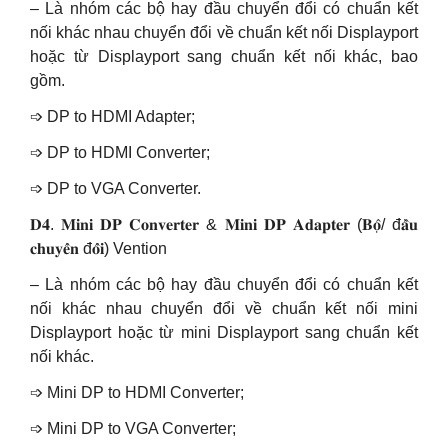
– Là nhóm các bộ hay đầu chuyển đổi có chuẩn kết
nối khác nhau chuyển đổi về chuẩn kết nối Displayport
hoặc từ Displayport sang chuẩn kết nối khác, bao
gồm.
➩ DP to HDMI Adapter;
➩ DP to HDMI Converter;
➩ DP to VGA Converter.
𝐃𝟒. 𝐌𝐢𝐧𝐢 𝐃𝐏 𝐂𝐨𝐧𝐯𝐞𝐫𝐭𝐞𝐫 & 𝐌𝐢𝐧𝐢 𝐃𝐏 𝐀𝐝𝐚𝐩𝐭𝐞𝐫 (𝐁𝐨̣̂/ đ𝐚̂̀𝐮
𝐜𝐡𝐮𝐲𝐞̂̉𝐧 đ𝐨̂̉𝐢) Vention
– Là nhóm các bộ hay đầu chuyển đổi có chuẩn kết
nối khác nhau chuyển đổi về chuẩn kết nối mini
Displayport hoặc từ mini Displayport sang chuẩn kết
nối khác.
➩ Mini DP to HDMI Converter;
➩ Mini DP to VGA Converter;