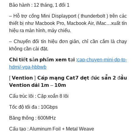
Bảo hành : 12 tháng, 1 đổi 1
– Hỗ trợ cổng Mini Displayport ( thunderbolt ) trên các
thiết bị như Macbook Pro, Macbook Air, iMac…xuất tín
hiệu ra màn hình, máy chiếu.
– Chuyển đổi tín hiệu đơn giản, chỉ cần cắm là chạy
không cần cài đặt.
𝗖𝗵𝗶 𝘁𝗶ế𝘁 𝘀ả𝗻 𝗽𝗵ẩ𝗺 𝘅𝗲𝗺 𝘁ạ𝗶 :
cap-chuyen-mini-dp-to-
hdmi/-vga-hbbwb
[ 𝗩𝗲𝗻𝘁𝗶𝗼𝗻 ] 𝗖𝗮́𝗽 𝗺𝗮̣𝗻𝗴 𝗖𝗮𝘁𝟳 𝗱𝗲̣𝘁 đ𝘂́𝗰 𝘀𝗮̆̃𝗻 𝟮 đ𝗮̂̀𝘂
𝗩𝗲𝗻𝘁𝗶𝗼𝗻 𝗱𝗮̀𝗶 𝟭𝗺 – 𝟭𝟬𝗺
Cấu trúc lõi : Cặp xoắn 8 lõi
Tốc độ tối đa : 10Gbps
Băng thông : 600MHz
Cấu tạo : Aluminum Foil + Metal Weave