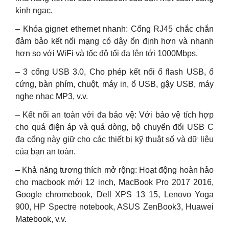
kinh ngạc.
– Khóa gignet ethernet nhanh: Cổng RJ45 chắc chắn
đảm bảo kết nối mạng có dây ổn định hơn và nhanh
hơn so với WiFi và tốc độ tối đa lên tới 1000Mbps.
– 3 cổng USB 3.0, Cho phép kết nối ổ flash USB, ổ
cứng, bàn phím, chuột, máy in, ổ USB, gậy USB, máy
nghe nhạc MP3, v.v.
– Kết nối an toàn với đa bảo vệ: Với bảo vệ tích hợp
cho quá điện áp và quá dòng, bộ chuyển đổi USB C
đa cổng này giữ cho các thiết bị kỹ thuật số và dữ liệu
của bạn an toàn.
– Khả năng tương thích mở rộng: Hoạt động hoàn hảo
cho macbook mới 12 inch, MacBook Pro 2017 2016,
Google chromebook, Dell XPS 13 15, Lenovo Yoga
900, HP Spectre notebook, ASUS ZenBook3, Huawei
Matebook, v.v.