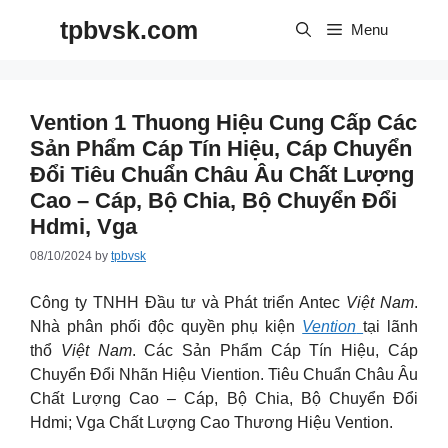
Skip
tpbvsk.com
to
Menu
content
Vention 1 Thuong Hiệu Cung Cấp Các
Sản Phẩm Cáp Tín Hiệu, Cáp Chuyển
Đổi Tiêu Chuẩn Châu Âu Chất Lượng
Cao – Cáp, Bộ Chia, Bộ Chuyển Đổi
Hdmi, Vga
08/10/2024
by
tpbvsk
Công ty TNHH Đầu tư và Phát triển Antec
Việt Nam
.
Nhà phân phối độc quyền phụ kiện
Vention
tại lãnh
thổ
Việt Nam
. Các Sản Phẩm Cáp Tín Hiệu, Cáp
Chuyển Đổi Nhãn Hiệu Viention. Tiêu Chuẩn Châu Âu
Chất Lượng Cao – Cáp, Bộ Chia, Bộ Chuyển Đổi
Hdmi; Vga Chất Lượng Cao Thương Hiệu Vention.