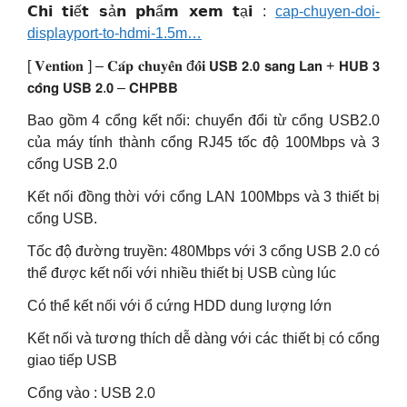
𝗖𝗵𝗶 𝘁𝗶ế𝘁 𝘀ả𝗻 𝗽𝗵ẩ𝗺 𝘅𝗲𝗺 𝘁ạ𝗶 :
cap-chuyen-doi-
displayport-to-hdmi-1.5m…
[ 𝐕𝐞𝐧𝐭𝐢𝐨𝐧 ] – 𝐂𝐚́𝐩 𝐜𝐡𝐮𝐲𝐞̂̉𝐧 đ𝐨̂̉𝐢 𝗨𝗦𝗕 𝟮.𝟬 𝘀𝗮𝗻𝗴 𝗟𝗮𝗻 + 𝗛𝗨𝗕 𝟯
𝗰𝗼̂̉𝗻𝗴 𝗨𝗦𝗕 𝟮.𝟬 – 𝗖𝗛𝗣𝗕𝗕
Bao gồm 4 cổng kết nối: chuyển đổi từ cổng USB2.0
của máy tính thành cổng RJ45 tốc độ 100Mbps và 3
cổng USB 2.0
Kết nối đồng thời với cổng LAN 100Mbps và 3 thiết bị
cổng USB.
Tốc độ đường truyền: 480Mbps với 3 cổng USB 2.0 có
thể được kết nối với nhiều thiết bị USB cùng lúc
Có thể kết nối với ổ cứng HDD dung lượng lớn
Kết nối và tương thích dễ dàng với các thiết bị có cổng
giao tiếp USB
Cổng vào : USB 2.0