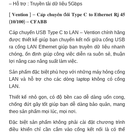
– Hỗ trợ : Truyền tải dữ liệu 5Gbps
[ 𝐕𝐞𝐧𝐭𝐢𝐨𝐧 ] – 𝐂𝐚́𝐩 𝐜𝐡𝐮𝐲𝐞̂̉𝐧 đ𝐨̂̉𝐢 𝐓𝐲𝐩𝐞 𝐂 𝐭𝐨 𝐄𝐭𝐡𝐞𝐫𝐧𝐞𝐭 𝐑𝐣 𝟒𝟓
(𝟏𝟎/𝟏𝟎𝟎) – 𝐂𝐅𝐀𝐁𝐁
Cáp chuyển USB Type C to LAN – Vention chính hãng
được thiết kế giúp bạn chuyển kết nối giữa cổng USB
ra cổng LAN Ethernet giúp bạn truyền dữ liệu nhanh
chóng, ổn định giúp công việc diễn ra suôn sẻ, thuận
lợi nâng cao nâng suất làm việc.
Sản phẩm đặc biệt phù hợp với những máy hỏng cổng
LAN và hỗ trợ cho các dòng laptop không có cổng
LAN.
Thiết kế nhỏ gọn, có độ bền cao dễ dàng uốn cong,
chống đứt gãy tốt giúp bạn dễ dàng bảo quản, mang
theo sản phẩm mọi lúc, mọi nơi.
Đặc biệt sản phẩm không phải cài đặt chương trình
điều khiển chỉ cần cắm vào cổng kết nối là có thể