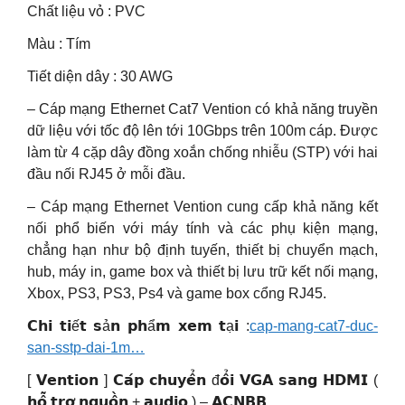
Chất liệu vỏ : PVC
Màu : Tím
Tiết diện dây : 30 AWG
– Cáp mạng Ethernet Cat7 Vention có khả năng truyền
dữ liệu với tốc độ lên tới 10Gbps trên 100m cáp. Được
làm từ 4 cặp dây đồng xoắn chống nhiễu (STP) với hai
đầu nối RJ45 ở mỗi đầu.
– Cáp mạng Ethernet Vention cung cấp khả năng kết
nối phổ biến với máy tính và các phụ kiện mạng,
chẳng hạn như bộ định tuyến, thiết bị chuyển mạch,
hub, máy in, game box và thiết bị lưu trữ kết nối mạng,
Xbox, PS3, PS3, Ps4 và game box cổng RJ45.
𝗖𝗵𝗶 𝘁𝗶ế𝘁 𝘀ả𝗻 𝗽𝗵ẩ𝗺 𝘅𝗲𝗺 𝘁ạ𝗶 :
cap-mang-cat7-duc-
san-sstp-dai-1m…
[ 𝗩𝗲𝗻𝘁𝗶𝗼𝗻 ] 𝗖𝗮́𝗽 𝗰𝗵𝘂𝘆𝗲̂̉𝗻 đ𝗼̂̉𝗶 𝗩𝗚𝗔 𝘀𝗮𝗻𝗴 𝗛𝗗𝗠𝗜 (
𝗵𝗼̂̃ 𝘁𝗿𝗼̛̣ 𝗻𝗴𝘂𝗼̂̀𝗻 + 𝗮𝘂𝗱𝗶𝗼 ) – 𝗔𝗖𝗡𝗕𝗕