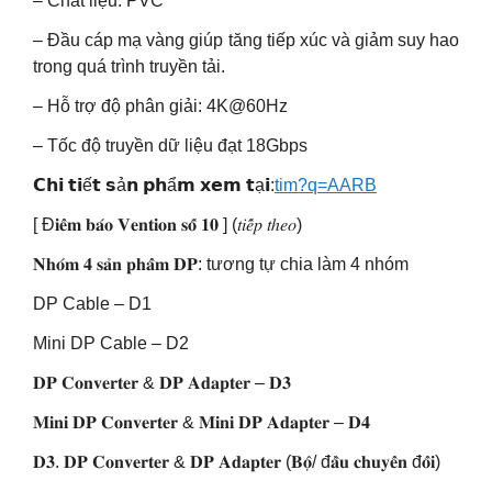
– Chất liệu: PVC
– Đầu cáp mạ vàng giúp tăng tiếp xúc và giảm suy hao
trong quá trình truyền tải.
– Hỗ trợ độ phân giải: 4K@60Hz
– Tốc độ truyền dữ liệu đạt 18Gbps
𝗖𝗵𝗶 𝘁𝗶ế𝘁 𝘀ả𝗻 𝗽𝗵ẩ𝗺 𝘅𝗲𝗺 𝘁ạ𝗶:
tim?q=AARB
[ Đ𝐢𝐞̂̉𝐦 𝐛𝐚́𝐨 𝐕𝐞𝐧𝐭𝐢𝐨𝐧 𝐬𝐨̂́ 𝟏𝟎 ] (𝑡𝑖𝑒̂́𝑝 𝑡ℎ𝑒𝑜)
𝐍𝐡𝐨́𝐦 𝟒 𝐬𝐚̉𝐧 𝐩𝐡𝐚̂̉𝐦 𝐃𝐏: tương tự chia làm 4 nhóm
DP Cable – D1
Mini DP Cable – D2
𝐃𝐏 𝐂𝐨𝐧𝐯𝐞𝐫𝐭𝐞𝐫 & 𝐃𝐏 𝐀𝐝𝐚𝐩𝐭𝐞𝐫 – 𝐃𝟑
𝐌𝐢𝐧𝐢 𝐃𝐏 𝐂𝐨𝐧𝐯𝐞𝐫𝐭𝐞𝐫 & 𝐌𝐢𝐧𝐢 𝐃𝐏 𝐀𝐝𝐚𝐩𝐭𝐞𝐫 – 𝐃𝟒
𝐃𝟑. 𝐃𝐏 𝐂𝐨𝐧𝐯𝐞𝐫𝐭𝐞𝐫 & 𝐃𝐏 𝐀𝐝𝐚𝐩𝐭𝐞𝐫 (𝐁𝐨̣̂/ đ𝐚̂̀𝐮 𝐜𝐡𝐮𝐲𝐞̂̉𝐧 đ𝐨̂̉𝐢)