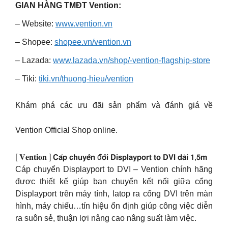
GIAN HÀNG TMĐT Vention:
– Website:
www.vention.vn
– Shopee:
shopee.vn/vention.vn
– Lazada:
www.lazada.vn/shop/-vention-flagship-store
– Tiki:
tiki.vn/thuong-hieu/vention
Khám phá các ưu đãi sản phẩm và đánh giá về
Vention Official Shop online.
[ 𝐕𝐞𝐧𝐭𝐢𝐨𝐧 ] 𝗖𝗮́𝗽 𝗰𝗵𝘂𝘆𝗲̂̉𝗻 đ𝗼̂̉𝗶 𝗗𝗶𝘀𝗽𝗹𝗮𝘆𝗽𝗼𝗿𝘁 𝘁𝗼 𝗗𝗩𝗜 𝗱𝗮̀𝗶 𝟭,𝟱𝗺
Cáp chuyển Displayport to DVI – Vention chính hãng
được thiết kế giúp bạn chuyển kết nối giữa cổng
Displayport trên máy tính, latop ra cổng DVI trên màn
hình, máy chiếu…tín hiệu ổn định giúp công việc diễn
ra suôn sẻ, thuận lợi nâng cao nâng suất làm việc.