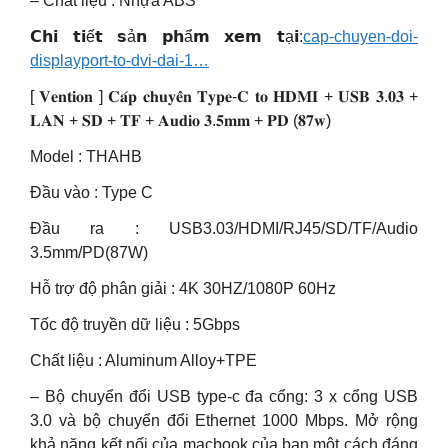
– Chất liệu : Nhựa ABS
𝗖𝗵𝗶 𝘁𝗶ế𝘁 𝘀ả𝗻 𝗽𝗵ẩ𝗺 𝘅𝗲𝗺 𝘁ạ𝗶:
cap-chuyen-doi-
displayport-to-dvi-dai-1…
[ 𝐕𝐞𝐧𝐭𝐢𝐨𝐧 ] 𝐂𝐚́𝐩 𝐜𝐡𝐮𝐲𝐞̂̉𝐧 𝐓𝐲𝐩𝐞-𝐂 𝐭𝐨 𝐇𝐃𝐌𝐈 + 𝐔𝐒𝐁 𝟑.𝟎𝟑 +
𝐋𝐀𝐍 + 𝐒𝐃 + 𝐓𝐅 + 𝐀𝐮𝐝𝐢𝐨 𝟑.𝟓𝐦𝐦 + 𝐏𝐃 (𝟖𝟕𝐰)
Model : THAHB
Đầu vào : Type C
Đầu ra : USB3.03/HDMI/RJ45/SD/TF/Audio
3.5mm/PD(87W)
Hỗ trợ độ phân giải : 4K 30HZ/1080P 60Hz
Tốc độ truyền dữ liệu : 5Gbps
Chất liệu : Aluminum Alloy+TPE
– Bộ chuyển đổi USB type-c đa cổng: 3 x cổng USB
3.0 và bộ chuyển đổi Ethernet 1000 Mbps. Mở rộng
khả năng kết nối của macbook của bạn một cách đáng