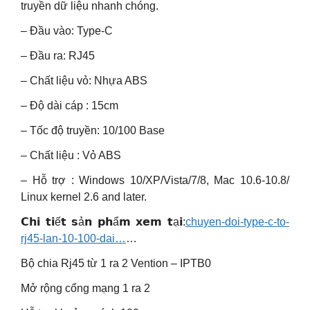
truyền dữ liệu nhanh chóng.
– Đầu vào: Type-C
– Đầu ra: RJ45
– Chất liệu vỏ: Nhựa ABS
– Độ dài cáp : 15cm
– Tốc độ truyền: 10/100 Base
– Chất liệu : Vỏ ABS
– Hỗ trợ : Windows 10/XP/Vista/7/8, Mac 10.6-10.8/
Linux kernel 2.6 and later.
𝗖𝗵𝗶 𝘁𝗶ế𝘁 𝘀ả𝗻 𝗽𝗵ẩ𝗺 𝘅𝗲𝗺 𝘁ạ𝗶:
chuyen-doi-type-c-to-
rj45-lan-10-100-dai…
…
Bộ chia Rj45 từ 1 ra 2 Vention – IPTB0
Mở rộng cổng mạng 1 ra 2