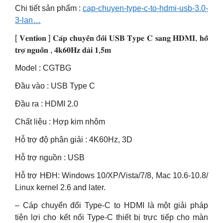
Chi tiết sản phẩm :
cap-chuyen-type-c-to-hdmi-usb-3.0-
3-lan…
[ 𝐕𝐞𝐧𝐭𝐢𝐨𝐧 ] 𝐂𝐚́𝐩 𝐜𝐡𝐮𝐲𝐞̂̉𝐧 đ𝐨̂̉𝐢 𝐔𝐒𝐁 𝐓𝐲𝐩𝐞 𝐂 𝐬𝐚𝐧𝐠 𝐇𝐃𝐌𝐈, 𝐡𝐨̂̃
𝐭𝐫𝐨̛̣ 𝐧𝐠𝐮𝐨̂̀𝐧 , 𝟒𝐤𝟔𝟎𝐇𝐳 𝐝𝐚̀𝐢 𝟏,𝟓𝐦
Model : CGTBG
Đầu vào : USB Type C
Đầu ra : HDMI 2.0
Chất liệu : Hợp kim nhôm
Hỗ trợ độ phân giải : 4K60Hz, 3D
Hỗ trợ nguồn : USB
Hỗ trợ HĐH: Windows 10/XP/Vista/7/8, Mac 10.6-10.8/
Linux kernel 2.6 and later.
– Cáp chuyển đổi Type-C to HDMI là một giải pháp
tiện lợi cho kết nối Type-C thiết bị trực tiếp cho màn