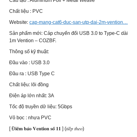
Cấu tạo : Aluminum Foil + Metal Weave
Chất liệu : PVC
Website:
cap-mang-cat6-duc-san-utp-dai-2m-vention…
Sản phẩm mới: Cáp chuyển đổi USB 3.0 to Type-C dài
1m Vention – COZBF.
Thông số kỹ thuật:
Đầu vào : USB 3.0
Đầu ra : USB Type C
Chất liệu: lõi đồng
Điện áp lớn nhất: 3A
Tốc độ truyền dữ liệu: 5Gbps
Vỏ bọc : nhựa PVC
[ Đ𝐢𝐞̂̉𝐦 𝐛𝐚́𝐨 𝐕𝐞𝐧𝐭𝐢𝐨𝐧 𝐬𝐨̂́ 𝟏𝟏 ] (𝑡𝑖𝑒̂́𝑝 𝑡ℎ𝑒𝑜)