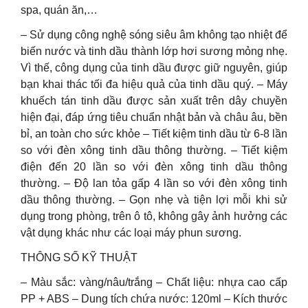
spa, quán ăn,…
– Sử dụng công nghệ sóng siêu âm không tạo nhiệt để
biến nước và tinh dầu thành lớp hơi sương mỏng nhẹ.
Vì thế, công dụng của tinh dầu được giữ nguyên, giúp
bạn khai thác tối đa hiệu quả của tinh dầu quý. – Máy
khuếch tán tinh dầu được sản xuất trên dây chuyền
hiện đại, đáp ứng tiêu chuẩn nhật bản và châu âu, bền
bỉ, an toàn cho sức khỏe – Tiết kiệm tinh dầu từ 6-8 lần
so với đèn xông tinh dầu thông thường. – Tiết kiệm
điện đến 20 lần so với đèn xông tinh dầu thông
thường. – Độ lan tỏa gấp 4 lần so với đèn xông tinh
dầu thông thường. – Gọn nhẹ và tiện lợi mỗi khi sử
dụng trong phòng, trên ô tô, không gây ảnh hưởng các
vật dụng khác như các loại máy phun sương.
THÔNG SỐ KỸ THUẬT
– Màu sắc: vàng/nâu/trắng – Chất liệu: nhựa cao cấp
PP + ABS – Dung tích chứa nước: 120ml – Kích thước