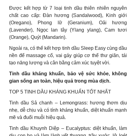
Được kết hợp từ 7 loại tinh dầu thiên nhiên nguyên
chất cao cấp: Đàn hương (Sandalwood), Kinh giới
(Oregano), Phong lữ (Geranium), Oải hương
(Lavender), Ngọc lan tây (Ylang ylang), Cam tươi
(Orange), Quýt (Mandarin).
Ngoài ra, có thể kết hợp tinh dầu Sleep Easy cùng dầu
nền để massage cổ, vai gáy giúp cơ thể thư giãn, tái
tạo năng lượng và cân bằng cảm xúc tuyệt vời.
Tinh dầu kháng khuẩn, bảo vệ sức khỏe, không
gian sống an toàn, hiệu quả trong mùa dịch.
TOP 5 TINH DẦU KHÁNG KHUẨN TỐT NHẤT
Tinh dầu Sả chanh – Lemongrass: hương thơm dịu
nhẹ, dễ chịu và có tính kháng khuẩn, diệt khuẩn mạnh
mẽ và đuổi muỗi hiệu quả.
Tinh dầu Khuynh Diệp – Eucalyptus: diệt khuẩn, làm
dịu con ho và làm lành vết thương, trầy xước, lở loét