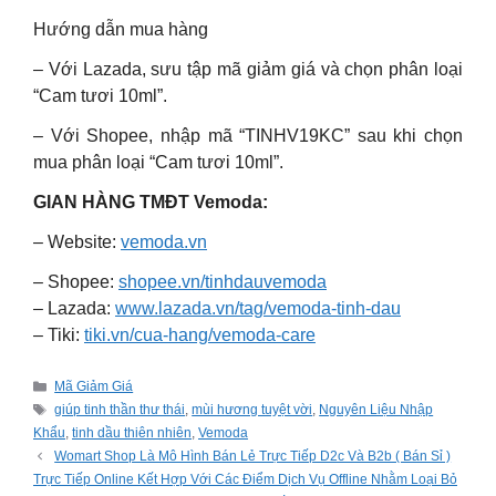
Hướng dẫn mua hàng
– Với Lazada, sưu tập mã giảm giá và chọn phân loại
“Cam tươi 10ml”.
– Với Shopee, nhập mã “TINHV19KC” sau khi chọn
mua phân loại “Cam tươi 10ml”.
GIAN HÀNG TMĐT Vemoda:
– Website:
vemoda.vn
– Shopee:
shopee.vn/tinhdauvemoda
– Lazada:
www.lazada.vn/tag/vemoda-tinh-dau
– Tiki:
tiki.vn/cua-hang/vemoda-care
Categories
Mã Giảm Giá
Tags
giúp tinh thần thư thái
,
mùi hương tuyệt vời
,
Nguyên Liệu Nhập
Khẩu
,
tinh dầu thiên nhiên
,
Vemoda
Womart Shop Là Mô Hình Bán Lẻ Trực Tiếp D2c Và B2b ( Bán Sỉ )
Trực Tiếp Online Kết Hợp Với Các Điểm Dịch Vụ Offline Nhằm Loại Bỏ