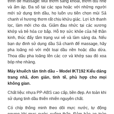
trình để massage: Mùi thơm sảng khoái, thơm dịu nhẹ
và ấm áp. Đa số tại các spa hoặc với những người
mới sử dụng tinh dầu, họ luôn ưu tiên chọn mùi Sả
chanh vì hương thơm rất chịu khứu giác. Lợi ích thanh
lọc, làm mới cho da. Giảm đau nhức tại các xương
khớp và trẻ hóa cơ bắp. Hỗ trợ sức khỏe của hệ thần
kinh, thúc đẩy tâm trạng vui vẻ và làm sáng da. Nếu
bạn dự đinh sử dụng dầu Sả chanh để massage, hãy
pha loãng nó với một loại dầu nền hoặc dầu dừa.
Thoa dầu pha loãng lên các cơ và khớp sau đó xoa
bóp nhẹ nhàng.
Máy khuếch tán tinh dầu – Model IKT192 Kiểu dáng
trang nhã, đơn giản, tinh tế, phù hợp cho mọi
không gian.
Chất liệu: nhựa PP-ABS cao cấp, bền đẹp. An toàn khi
sử dụng tinh dầu thiên nhiên nguyên chất.
Có chíp thông minh theo dõi mực nước, tự động
ngưng khi mực nước xuống thấp. Đảm bảo an toàn