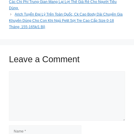
Các Chi Phí Trung Gian Mang Lại Lợi Thế Giá Rẻ Cho Người Tiêu
Dùng.
Arich Tuyển Đại Lý Trên Toàn Quốc, Ck Cao Body Dài Chuyên Gia
Khuyên Dùng Cho Con Khi Ngủ Petit Sợi Tre Cao Cấp Size 0-18
Tháng .155-165k/1 Bộ
Leave a Comment
Comment
Name