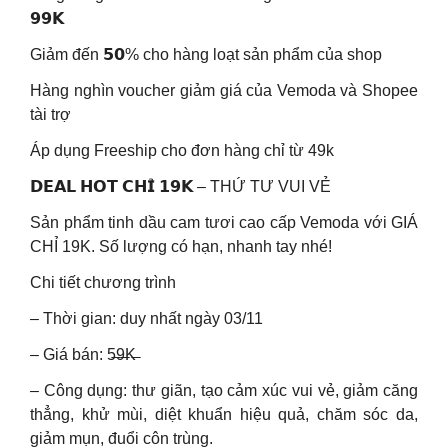
𝟵𝟵𝗞
Giảm đến 𝟱𝟬% cho hàng loạt sản phẩm của shop
Hàng nghìn voucher giảm giá của Vemoda và Shopee
tài trợ
Áp dụng Freeship cho đơn hàng chỉ từ 49k
𝗗𝗘𝗔𝗟 𝗛𝗢𝗧 𝗖𝗛𝗜̉ 𝟭𝟵𝗞 – THỨ TƯ VUI VẺ
Sản phẩm tinh dầu cam tươi cao cấp Vemoda với GIÁ
CHỈ 19K. Số lượng có hạn, nhanh tay nhé!
Chi tiết chương trình
– Thời gian: duy nhất ngày 03/11
– Giá bán: 5̶9̶K̶
– Công dụng: thư giãn, tạo cảm xúc vui vẻ, giảm căng
thẳng, khử mùi, diệt khuẩn hiệu quả, chăm sóc da,
giảm mụn, đuổi côn trùng.