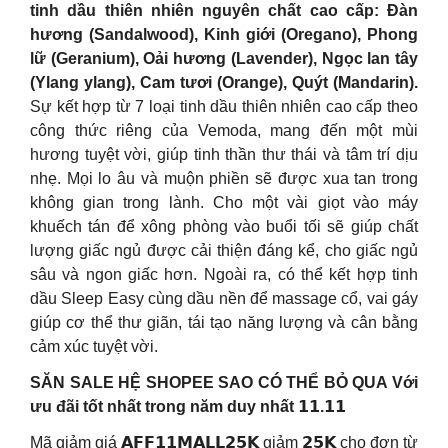
tinh dầu thiên nhiên nguyên chất cao cấp: Đàn
hương (Sandalwood), Kinh giới (Oregano), Phong
lữ (Geranium), Oải hương (Lavender), Ngọc lan tây
(Ylang ylang), Cam tươi (Orange), Quýt (Mandarin).
Sự kết hợp từ 7 loại tinh dầu thiên nhiên cao cấp theo
công thức riêng của Vemoda, mang đến một mùi
hương tuyệt vời, giúp tinh thần thư thái và tâm trí dịu
nhẹ. Mọi lo âu và muộn phiền sẽ được xua tan trong
không gian trong lành. Cho một vài giọt vào máy
khuếch tán để xông phòng vào buổi tối sẽ giúp chất
lượng giấc ngủ được cải thiện đáng kể, cho giấc ngủ
sâu và ngon giấc hơn. Ngoài ra, có thể kết hợp tinh
dầu Sleep Easy cùng dầu nền để massage cổ, vai gáy
giúp cơ thể thư giãn, tái tạo năng lượng và cân bằng
cảm xúc tuyệt vời.
SĂN SALE HỆ SHOPEE SAO CÓ THỂ BỎ QUA Với
ưu đãi tốt nhất trong năm duy nhất 𝟭𝟭.𝟭𝟭
Mã giảm giá 𝗔𝗙𝗙𝟭𝟭𝗠𝗔𝗟𝗟𝟮𝟱𝗞 giảm 𝟮𝟱𝗞 cho đơn từ