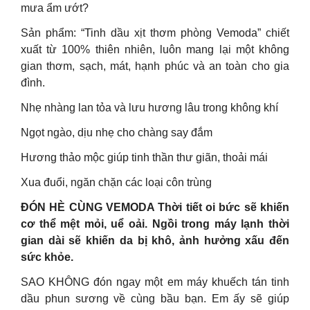
mưa ẩm ướt?
Sản phẩm: “Tinh dầu xịt thơm phòng Vemoda” chiết
xuất từ 100% thiên nhiên, luôn mang lại một không
gian thơm, sạch, mát, hạnh phúc và an toàn cho gia
đình.
Nhẹ nhàng lan tỏa và lưu hương lâu trong không khí
Ngọt ngào, dịu nhẹ cho chàng say đắm
Hương thảo mộc giúp tinh thần thư giãn, thoải mái
Xua đuổi, ngăn chặn các loại côn trùng
ĐÓN HÈ CÙNG VEMODA Thời tiết oi bức sẽ khiến
cơ thể mệt mỏi, uể oải. Ngồi trong máy lạnh thời
gian dài sẽ khiến da bị khô, ảnh hưởng xấu đến
sức khỏe.
SAO KHÔNG đón ngay một em máy khuếch tán tinh
dầu phun sương về cùng bầu bạn. Em ấy sẽ giúp