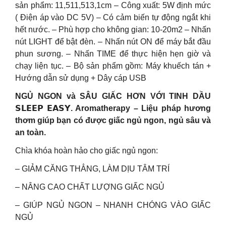
sản phẩm: 11,511,513,1cm – Công xuất: 5W định mức
( Điện áp vào DC 5V) – Có cảm biến tự động ngắt khi
hết nước. – Phù hợp cho không gian: 10-20m2 – Nhấn
nút LIGHT để bật đèn. – Nhấn nút ON để máy bắt đầu
phun sương. – Nhấn TIME để thực hiện hẹn giờ và
chạy liện tục. – Bộ sản phẩm gồm: Máy khuếch tán +
Hướng dẫn sử dụng + Dây cáp USB
NGỦ NGON và SÂU GIẤC HƠN VỚI TINH DẦU
𝗦𝗟𝗘𝗘𝗣 𝗘𝗔𝗦𝗬. Aromatherapy – Liệu pháp hương
thơm giúp bạn có được giấc ngủ ngon, ngủ sâu và
an toàn.
Chìa khóa hoàn hảo cho giấc ngủ ngon:
– GIẢM CĂNG THẲNG, LÀM DỊU TÂM TRÍ
– NÂNG CAO CHẤT LƯỢNG GIẤC NGỦ
– GIÚP NGỦ NGON – NHANH CHÓNG VÀO GIẤC
NGỦ