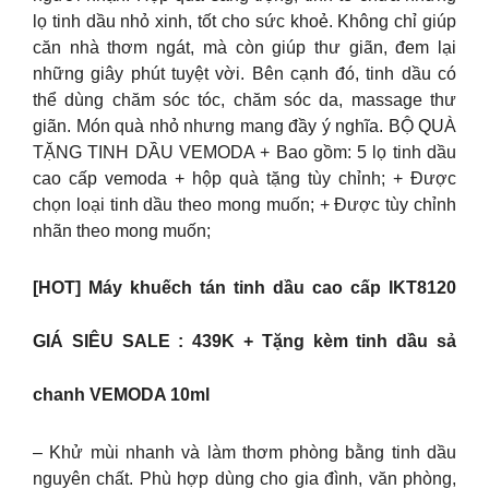
lọ tinh dầu nhỏ xinh, tốt cho sức khoẻ. Không chỉ giúp
căn nhà thơm ngát, mà còn giúp thư giãn, đem lại
những giây phút tuyệt vời. Bên cạnh đó, tinh dầu có
thể dùng chăm sóc tóc, chăm sóc da, massage thư
giãn. Món quà nhỏ nhưng mang đầy ý nghĩa. BỘ QUÀ
TẶNG TINH DẦU VEMODA + Bao gồm: 5 lọ tinh dầu
cao cấp vemoda + hộp quà tặng tùy chỉnh; + Được
chọn loại tinh dầu theo mong muốn; + Được tùy chỉnh
nhãn theo mong muốn;
[HOT] Máy khuếch tán tinh dầu cao cấp IKT8120
GIÁ SIÊU SALE : 439K + Tặng kèm tinh dầu sả
chanh VEMODA 10ml
– Khử mùi nhanh và làm thơm phòng bằng tinh dầu
nguyên chất. Phù hợp dùng cho gia đình, văn phòng,