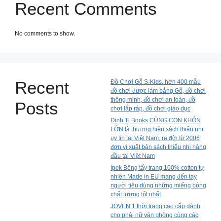
Recent Comments
No comments to show.
Recent
Đồ Chơi Gỗ S-Kids, hơn 400 mẫu
đồ chơi được làm bằng Gỗ, đồ chơi
thông minh, đồ chơi an toàn, đồ
Posts
chơi lắp ráp, đồ chơi giáo dục
Đinh Tị Books CÙNG CON KHÔN
LỚN là thương hiệu sách thiếu nhi
uy tín tại Việt Nam, ra đời từ 2006
đơn vị xuất bản sách thiếu nhi hàng
đầu tại Việt Nam
Ipek Bông tẩy trang 100% cotton tự
nhiên Made in EU mang đến tay
người tiêu dùng những miếng bông
chất lượng tốt nhất
JOVEN 1 thời trang cao cấp dành
cho phái nữ văn phòng cùng các