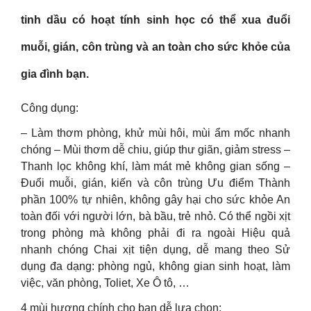
tinh dầu có hoạt tính sinh học có thể xua đuổi
muỗi, gián, côn trùng và an toàn cho sức khỏe của
gia đình bạn.
Công dụng:
– Làm thơm phòng, khử mùi hôi, mùi ẩm mốc nhanh
chóng – Mùi thơm dễ chiu, giúp thư giãn, giảm stress –
Thanh lọc không khí, làm mát mẻ không gian sống –
Đuổi muỗi, gián, kiến và côn trùng Ưu điểm Thành
phần 100% tự nhiên, không gây hại cho sức khỏe An
toàn đối với người lớn, bà bầu, trẻ nhỏ. Có thể ngồi xịt
trong phòng mà không phải đi ra ngoài Hiệu quả
nhanh chóng Chai xịt tiện dụng, dễ mang theo Sử
dụng đa dạng: phòng ngủ, không gian sinh hoạt, làm
việc, văn phòng, Toliet, Xe Ô tô, …
4 mùi hương chính cho bạn dễ lựa chọn: