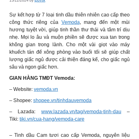
15/12/2024
by
tpbvsk
Sự kết hợp từ 7 loại tinh dầu thiên nhiên cao cấp theo
công thức riêng của
Vemoda
, mang đến một mùi
hương tuyệt vời, giúp tinh thần thư thái và tâm trí dịu
nhẹ. Mọi lo âu và muộn phiền sẽ được xua tan trong
không gian trong lành. Cho một vài giọt vào máy
khuếch tán để xông phòng vào buổi tối sẽ giúp chất
lượng giấc ngủ được cải thiện đáng kể, cho giấc ngủ
sâu và ngon giấc hơn.
GIAN HÀNG TMĐT Vemoda:
– Website:
vemoda.vn
– Shopee:
shopee.vn/tinhdauvemoda
– Lazada:
www.lazada.vn/tag/vemoda-tinh-dau
–
Tiki:
tiki.vn/cua-hang/vemoda-care
– Tinh dầu Cam tươi cao cấp Vemoda, nguyên liệu