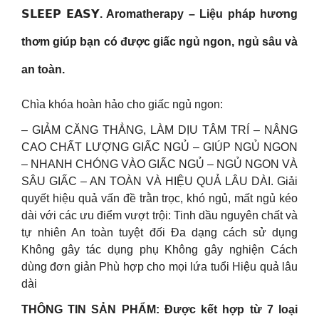
𝗦𝗟𝗘𝗘𝗣 𝗘𝗔𝗦𝗬. Aromatherapy – Liệu pháp hương
thơm giúp bạn có được giấc ngủ ngon, ngủ sâu và
an toàn.
Chìa khóa hoàn hảo cho giấc ngủ ngon:
– GIẢM CĂNG THẲNG, LÀM DỊU TÂM TRÍ – NÂNG
CAO CHẤT LƯỢNG GIẤC NGỦ – GIÚP NGỦ NGON
– NHANH CHÓNG VÀO GIẤC NGỦ – NGỦ NGON VÀ
SÂU GIẤC – AN TOÀN VÀ HIỆU QUẢ LÂU DÀI. Giải
quyết hiệu quả vấn đề trằn trọc, khó ngủ, mất ngủ kéo
dài với các ưu điểm vượt trội: Tinh dầu nguyên chất và
tự nhiên An toàn tuyệt đối Đa dạng cách sử dụng
Không gây tác dụng phụ Không gây nghiện Cách
dùng đơn giản Phù hợp cho mọi lứa tuổi Hiệu quả lâu
dài
THÔNG TIN SẢN PHẨM: Được kết hợp từ 7 loại