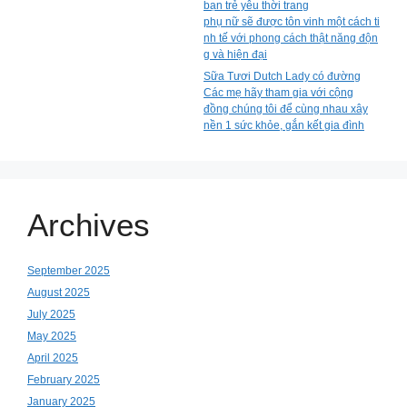
bạn trẻ yêu thời trang
phụ nữ sẽ được tôn vinh một cách ti
nh tế với phong cách thật năng độn
g và hiện đại
Sữa Tươi Dutch Lady có đường
Các mẹ hãy tham gia với cộng
đồng chúng tôi để cùng nhau xây
nền 1 sức khỏe, gắn kết gia đình
Archives
September 2025
August 2025
July 2025
May 2025
April 2025
February 2025
January 2025