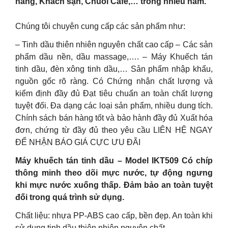
hàng, Khách sạn, Chuỗi Cafe,… trong nhiều năm.
Chúng tôi chuyên cung cấp các sản phẩm như:
– Tinh dầu thiên nhiên nguyên chất cao cấp – Các sản
phẩm dầu nền, dầu massage,…. – Máy Khuếch tán
tinh dầu, đèn xông tinh dầu,… Sản phẩm nhập khẩu,
nguồn gốc rõ ràng. Có Chứng nhận chất lượng và
kiểm định đầy đủ Đạt tiêu chuẩn an toàn chất lượng
tuyệt đối. Đa dạng các loại sản phẩm, nhiều dung tích.
Chính sách bán hàng tốt và bảo hành đầy đủ Xuất hóa
đơn, chứng từ đầy đủ theo yêu cầu LIÊN HỆ NGAY
ĐỂ NHẬN BÁO GIÁ CỰC ƯU ĐÃI
Máy khuếch tán tinh dầu – Model IKT509 Có chíp
thông minh theo dõi mực nước, tự động ngưng
khi mực nước xuống thấp. Đảm bảo an toàn tuyệt
đối trong quá trình sử dụng.
Chất liệu: nhựa PP-ABS cao cấp, bền đẹp. An toàn khi
sử dụng tinh dầu thiên nhiên nguyên chất.