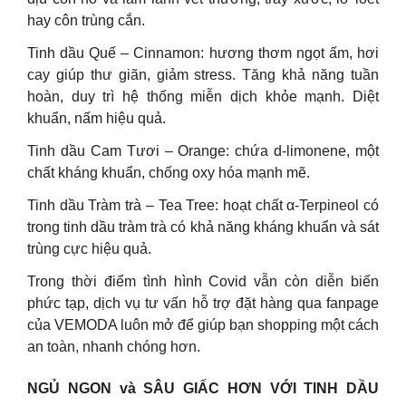
hay côn trùng cắn.
Tinh dầu Quế – Cinnamon: hương thơm ngọt ấm, hơi
cay giúp thư giãn, giảm stress. Tăng khả năng tuần
hoàn, duy trì hệ thống miễn dịch khỏe mạnh. Diệt
khuẩn, nấm hiệu quả.
Tinh dầu Cam Tươi – Orange: chứa d-limonene, một
chất kháng khuẩn, chống oxy hóa mạnh mẽ.
Tinh dầu Tràm trà – Tea Tree: hoạt chất α-Terpineol có
trong tinh dầu tràm trà có khả năng kháng khuẩn và sát
trùng cực hiệu quả.
Trong thời điểm tình hình Covid vẫn còn diễn biến
phức tạp, dịch vụ tư vấn hỗ trợ đặt hàng qua fanpage
của VEMODA luôn mở để giúp bạn shopping một cách
an toàn, nhanh chóng hơn.
NGỦ NGON và SÂU GIẤC HƠN VỚI TINH DẦU