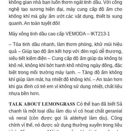
không gian nhà bạn luôn thơm ngát tinh dầu. Với công
nghệ tạo sương hiện đại, máy cung cấp độ ẩm cho
không khí mà gây ẩm ướt các vật dụng, thiết bị xung
quanh. An toàn tuyệt đối!
Máy xông tinh dầu cao cấp VEMODA – IKT213-1
– Tỏa tinh dầu nhanh, làm thơm phòng, khử mùi hiệu
quả – Giúp tạo độ ẩm kết hợp với đèn ngủ dễ thương,
siêu tiết kiệm điện – Cung cấp độ ẩm giúp da không bị
khô nẻ, không khí bớt hanh khô những ngày đông, đặc
biệt trong môi trường máy lạnh. – Tăng độ ẩm không
khí giúp làm mát, hạ nhiệt độ không khí. – An toàn hơn
khi gia đình có trẻ em vì không sử dụng nhiệt, chất liệu
nhựa bền hơn.
𝐓𝐀𝐋𝐊 𝐀𝐁𝐎𝐔𝐓 𝐋𝐄𝐌𝐎𝐍𝐆𝐑𝐀𝐒𝐒 Có thể bạn đã biết Sả
chanh là một loại dầu làm dịu vì có hoạt chất geranial
và neral (còn được gọi là aldehyd làm dịu). Cũng
chính vì thế, nó được sử dụng thường xuyên trong liệu