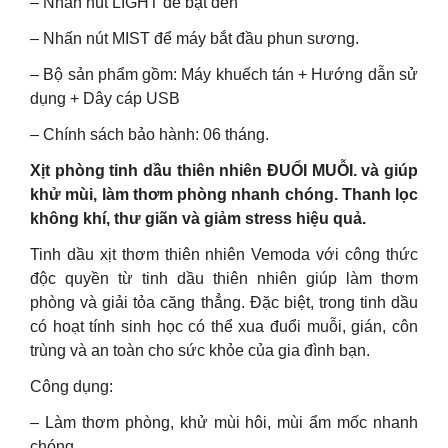
– Nhấn nút LIGHT để bật đèn
– Nhấn nút MIST để máy bắt đầu phun sương.
– Bộ sản phẩm gồm: Máy khuếch tán + Hướng dẫn sử
dụng + Dây cáp USB
– Chính sách bảo hành: 06 tháng.
Xịt phòng tinh dầu thiên nhiên ĐUỔI MUỖI. và giúp
khử mùi, làm thơm phòng nhanh chóng. Thanh lọc
không khí, thư giãn và giảm stress hiệu quả.
Tinh dầu xịt thơm thiên nhiên Vemoda với công thức
độc quyền từ tinh dầu thiên nhiên giúp làm thơm
phòng và giải tỏa căng thẳng. Đặc biệt, trong tinh dầu
có hoạt tính sinh học có thể xua đuổi muỗi, gián, côn
trùng và an toàn cho sức khỏe của gia đình bạn.
Công dụng:
– Làm thơm phòng, khử mùi hôi, mùi ẩm mốc nhanh
chóng