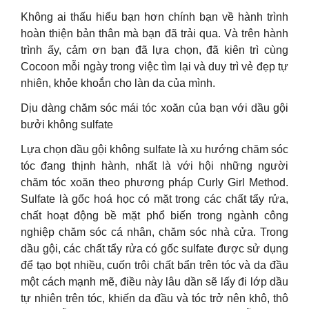
Không ai thấu hiểu bạn hơn chính bạn về hành trình
hoàn thiện bản thân mà bạn đã trải qua. Và trên hành
trình ấy, cảm ơn bạn đã lựa chọn, đã kiên trì cùng
Cocoon mỗi ngày trong việc tìm lại và duy trì vẻ đẹp tự
nhiên, khỏe khoắn cho làn da của mình.
Dịu dàng chăm sóc mái tóc xoăn của bạn với dầu gội
bưởi không sulfate
Lựa chọn dầu gội không sulfate là xu hướng chăm sóc
tóc đang thịnh hành, nhất là với hội những người
chăm tóc xoăn theo phương pháp Curly Girl Method.
Sulfate là gốc hoá học có mặt trong các chất tẩy rửa,
chất hoạt động bề mặt phổ biến trong ngành công
nghiệp chăm sóc cá nhân, chăm sóc nhà cửa. Trong
dầu gội, các chất tẩy rửa có gốc sulfate được sử dụng
để tạo bọt nhiều, cuốn trôi chất bẩn trên tóc và da đầu
một cách mạnh mẽ, điều này lâu dần sẽ lấy đi lớp dầu
tự nhiên trên tóc, khiến da đầu và tóc trở nên khô, thô