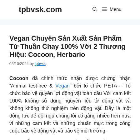
Skip
tpbvsk.com
to
Menu
content
Vegan Chuyên Sản Xuất Sản Phẩm
Từ Thuần Chay 100% Với 2 Thương
Hiệu: Cocoon, Herbario
05/10/2024
by
tpbvsk
Cocoon
đã chính thức nhận được chứng nhận
“Animal test-free &
Vegan
” bởi tổ chức PETA – Tổ
chức bảo vệ quyền lợi động vật toàn cầu Với cam kết
100% không sử dụng nguyên liệu từ động vật và
không không thử nghiệm trên động vật. Đây là một
động lực để đội ngũ chúng tôi cố gắng nhiều hơn nữa
vì những cam kết và những chuẩn mực trong công
cuộc bảo vệ động vật và bảo vệ môi trường.