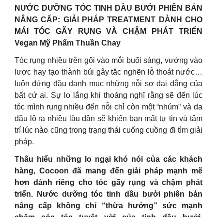
NƯỚC DƯỠNG TÓC TINH DẦU BƯỞI PHIÊN BẢN
NÂNG CẤP: GIẢI PHÁP TREATMENT DÀNH CHO
MÁI TÓC GÃY RỤNG VÀ CHẬM PHÁT TRIỂN
Vegan Mỹ Phẩm Thuần Chay
Tóc rụng nhiều trên gối vào mỗi buổi sáng, vướng vào
lược hay tạo thành búi gây tắc nghẽn lỗ thoát nước…
luôn đứng đầu danh mục những nỗi sợ dai dẳng của
bất cứ ai. Sự lo lắng khi thoáng nghĩ rằng sẽ đến lúc
tóc mình rụng nhiều đến nỗi chỉ còn một “nhúm” và da
đầu lộ ra nhiều lâu dần sẽ khiến bạn mất tự tin và tâm
trí lúc nào cũng trong trạng thái cuống cuồng đi tìm giải
pháp.
Thấu hiểu những lo ngại khó nói của các khách
hàng, Cocoon đã mang đến giải pháp mạnh mẽ
hơn dành riêng cho tóc gãy rụng và chậm phát
triển. Nước dưỡng tóc tinh dầu bưởi phiên bản
nâng cấp không chỉ “thừa hưởng” sức mạnh