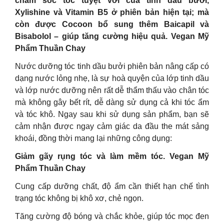
chăm sóc tóc tuyệt vời của tinh dầu bưởi,
Xylishine và Vitamin B5 ở phiên bản hiện tại; mà
còn được Cocoon bổ sung thêm Baicapil và
Bisabolol – giúp tăng cường hiệu quả. Vegan Mỹ
Phẩm Thuần Chay
Nước dưỡng tóc tinh dầu bưởi phiên bản nâng cấp có
dạng nước lỏng nhẹ, là sự hoà quyện của lớp tinh dầu
và lớp nước dưỡng nên rất dễ thẩm thấu vào chân tóc
mà không gây bết rít, dễ dàng sử dụng cả khi tóc ẩm
và tóc khô. Ngay sau khi sử dụng sản phẩm, bạn sẽ
cảm nhận được ngay cảm giác da đầu the mát sảng
khoái, đồng thời mang lại những công dụng:
Giảm gãy rụng tóc và làm mềm tóc. Vegan Mỹ
Phẩm Thuần Chay
Cung cấp dưỡng chất, độ ẩm cần thiết hạn chế tình
trạng tóc không bị khô xơ, chẻ ngọn.
Tăng cường độ bóng và chắc khỏe, giúp tóc mọc đen