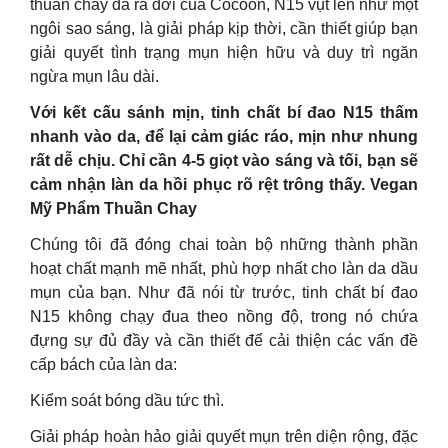
thuần chay đã ra đời của Cocoon, N15 vụt lên như một
ngôi sao sáng, là giải pháp kịp thời, cần thiết giúp bạn
giải quyết tình trạng mụn hiện hữu và duy trì ngăn
ngừa mụn lâu dài.
Với kết cấu sánh mịn, tinh chất bí đao N15 thấm
nhanh vào da, để lại cảm giác ráo, mịn như nhung
rất dễ chịu. Chỉ cần 4-5 giọt vào sáng và tối, bạn sẽ
cảm nhận làn da hồi phục rõ rệt trông thấy. Vegan
Mỹ Phẩm Thuần Chay
Chúng tôi đã đóng chai toàn bộ những thành phần
hoạt chất mạnh mẽ nhất, phù hợp nhất cho làn da dầu
mụn của bạn. Như đã nói từ trước, tinh chất bí đao
N15 không chạy đua theo nồng độ, trong nó chứa
đựng sự đủ đầy và cần thiết để cải thiện các vấn đề
cấp bách của làn da:
Kiểm soát bóng dầu tức thì.
Giải pháp hoàn hảo giải quyết mụn trên diện rộng, đặc