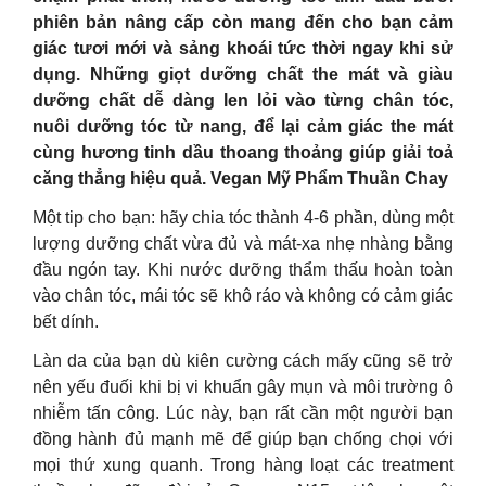
phiên bản nâng cấp còn mang đến cho bạn cảm
giác tươi mới và sảng khoái tức thời ngay khi sử
dụng. Những giọt dưỡng chất the mát và giàu
dưỡng chất dễ dàng len lỏi vào từng chân tóc,
nuôi dưỡng tóc từ nang, để lại cảm giác the mát
cùng hương tinh dầu thoang thoảng giúp giải toả
căng thẳng hiệu quả. Vegan Mỹ Phẩm Thuần Chay
Một tip cho bạn: hãy chia tóc thành 4-6 phần, dùng một
lượng dưỡng chất vừa đủ và mát-xa nhẹ nhàng bằng
đầu ngón tay. Khi nước dưỡng thẩm thấu hoàn toàn
vào chân tóc, mái tóc sẽ khô ráo và không có cảm giác
bết dính.
Làn da của bạn dù kiên cường cách mấy cũng sẽ trở
nên yếu đuối khi bị vi khuẩn gây mụn và môi trường ô
nhiễm tấn công. Lúc này, bạn rất cần một người bạn
đồng hành đủ mạnh mẽ để giúp bạn chống chọi với
mọi thứ xung quanh. Trong hàng loạt các treatment