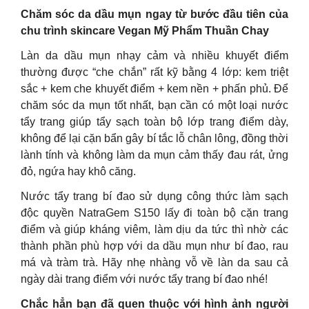
Chăm sóc da dầu mụn ngay từ bước đầu tiên của
chu trình skincare Vegan Mỹ Phẩm Thuần Chay
Làn da dầu mụn nhạy cảm và nhiều khuyết điểm
thường được “che chắn” rất kỹ bằng 4 lớp: kem triệt
sắc + kem che khuyết điểm + kem nền + phấn phủ. Để
chăm sóc da mụn tốt nhất, bạn cần có một loại nước
tẩy trang giúp tẩy sạch toàn bộ lớp trang điểm dày,
không để lại cặn bẩn gây bí tắc lỗ chân lông, đồng thời
lành tính và không làm da mụn cảm thấy đau rát, ửng
đỏ, ngứa hay khô căng.
Nước tẩy trang bí đao sử dụng công thức làm sạch
độc quyền NatraGem S150 lấy đi toàn bộ cặn trang
điểm và giúp kháng viêm, làm dịu da tức thì nhờ các
thành phần phù hợp với da dầu mụn như bí đao, rau
má và tràm trà. Hãy nhẹ nhàng vỗ về làn da sau cả
ngày dài trang điểm với nước tẩy trang bí đao nhé!
Chắc hẳn bạn đã quen thuộc với hình ảnh người