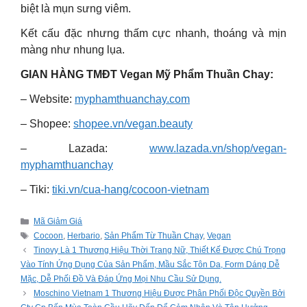
biệt là mụn sưng viêm.
Kết cấu đặc nhưng thấm cực nhanh, thoáng và mịn
màng như nhung lụa.
GIAN HÀNG TMĐT Vegan Mỹ Phẩm Thuần Chay:
– Website:
myphamthuanchay.com
– Shopee:
shopee.vn/vegan.beauty
– Lazada:
www.lazada.vn/shop/vegan-
myphamthuanchay
– Tiki:
tiki.vn/cua-hang/cocoon-vietnam
Categories
Mã Giảm Giá
Tags
Cocoon
,
Herbario
,
Sản Phẩm Từ Thuần Chay
,
Vegan
Tinovy Là 1 Thương Hiệu Thời Trang Nữ, Thiết Kế Được Chú Trọng
Vào Tính Ứng Dụng Của Sản Phẩm, Mầu Sắc Tôn Da, Form Dáng Dễ
Mặc, Dễ Phối Đồ Và Đáp Ứng Mọi Nhu Cầu Sử Dụng.
Moschino Vietnam 1 Thương Hiệu Được Phân Phối Độc Quyền Bởi