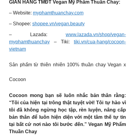
GIAN HÀNG TMĐT Vegan Mỹ Phẩm Thuần Chay:
– Website:
myphamthuanchay.com
– Shopee:
shopee.vn/vegan.beauty
– Lazada:
www.lazada.vn/shop/vegan-
myphamthuanchay
– Tiki:
tiki.vn/cua-hang/cocoon-
vietnam
Sản phẩm từ thiên nhiên 100% thuần chay Vegan x
Cocoon
Cocoon mong bạn sẽ luôn nhắc bản thân rằng:
“Tôi của hiện tại trông thật tuyệt vời! Tôi tự hào vì
tôi đã không ngừng học tập, rèn luyện, nâng cấp
bản thân để luôn hiện diện với một tâm thế tự tin
tại bất cứ nơi nào tôi bước đến.” Vegan Mỹ Phẩm
Thuần Chay