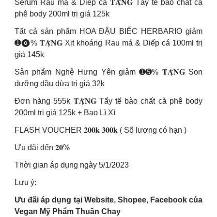
Serum Rau má & Diếp cá 𝐓𝐀̣̆𝐍𝐆 Tẩy tế bào chất cà
phê body 200ml trị giá 125k
Tất cả sản phẩm HOA ĐẬU BIẾC HERBARIO giảm
➊⓿% 𝐓𝐀̣̆𝐍𝐆 Xịt khoáng Rau má & Diếp cá 100ml trị
giá 145k
Sản phẩm Nghệ Hưng Yên giảm ➊➎% 𝐓𝐀̣̆𝐍𝐆 Son
dưỡng dầu dừa trị giá 32k
Đơn hàng 555k 𝐓𝐀̣̆𝐍𝐆 Tẩy tế bào chất cà phê body
200ml trị giá 125k + Bao Lì Xì
FLASH VOUCHER 𝟐𝟎𝟎𝐤 𝟑𝟎𝟎𝐤 ( Số lượng có hạn )
Ưu đãi đến 𝟐𝟎%
Thời gian áp dụng ngày 5/1/2023
Lưu ý:
Ưu đãi áp dụng tại Website, Shopee, Facebook của
Vegan Mỹ Phẩm Thuần Chay