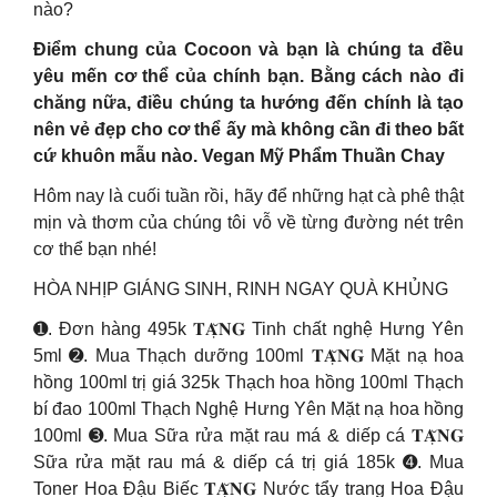
nào?
Điểm chung của Cocoon và bạn là chúng ta đều
yêu mến cơ thể của chính bạn. Bằng cách nào đi
chăng nữa, điều chúng ta hướng đến chính là tạo
nên vẻ đẹp cho cơ thể ấy mà không cần đi theo bất
cứ khuôn mẫu nào. Vegan Mỹ Phẩm Thuần Chay
Hôm nay là cuối tuần rồi, hãy để những hạt cà phê thật
mịn và thơm của chúng tôi vỗ về từng đường nét trên
cơ thể bạn nhé!
HÒA NHỊP GIÁNG SINH, RINH NGAY QUÀ KHỦNG
➊. Đơn hàng 495k 𝐓𝐀̣̆𝐍𝐆 Tinh chất nghệ Hưng Yên
5ml ➋. Mua Thạch dưỡng 100ml 𝐓𝐀̣̆𝐍𝐆 Mặt nạ hoa
hồng 100ml trị giá 325k Thạch hoa hồng 100ml Thạch
bí đao 100ml Thạch Nghệ Hưng Yên Mặt nạ hoa hồng
100ml ➌. Mua Sữa rửa mặt rau má & diếp cá 𝐓𝐀̣̆𝐍𝐆
Sữa rửa mặt rau má & diếp cá trị giá 185k ➍. Mua
Toner Hoa Đậu Biếc 𝐓𝐀̣̆𝐍𝐆 Nước tẩy trang Hoa Đậu