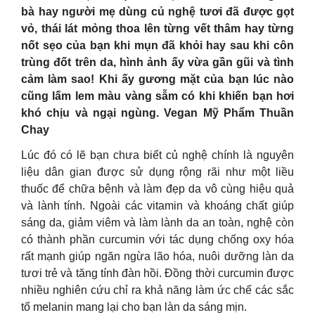
bà hay người mẹ dùng củ nghệ tươi đã được gọt
vỏ, thái lát mỏng thoa lên từng vết thâm hay từng
nốt sẹo của bạn khi mụn đã khỏi hay sau khi côn
trùng đốt trên da, hình ảnh ấy vừa gần gũi và tình
cảm làm sao! Khi ấy gương mặt của bạn lúc nào
cũng lấm lem màu vàng sẫm có khi khiến bạn hơi
khó chịu và ngại ngùng. Vegan Mỹ Phẩm Thuần
Chay
Lúc đó có lẽ bạn chưa biết củ nghệ chính là nguyên
liệu dân gian được sử dụng rộng rãi như một liều
thuốc để chữa bệnh và làm đẹp da vô cùng hiệu quả
và lành tính. Ngoài các vitamin và khoáng chất giúp
sáng da, giảm viêm và làm lành da an toàn, nghệ còn
có thành phần curcumin với tác dụng chống oxy hóa
rất mạnh giúp ngăn ngừa lão hóa, nuôi dưỡng làn da
tươi trẻ và tăng tính đàn hồi. Đồng thời curcumin được
nhiều nghiên cứu chỉ ra khả năng làm ức chế các sắc
tố melanin mang lại cho bạn làn da sáng mịn.