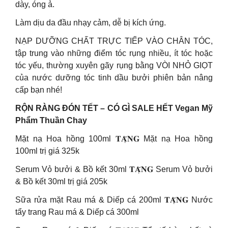
dày, óng ả.
Làm dịu da đầu nhạy cảm, dễ bị kích ứng.
NẠP DƯỠNG CHẤT TRỰC TIẾP VÀO CHÂN TÓC,
tập trung vào những điểm tóc rụng nhiều, ít tóc hoặc
tóc yếu, thường xuyên gãy rụng bằng VÒI NHỎ GIỌT
của nước dưỡng tóc tinh dầu bưởi phiên bản nâng
cấp bạn nhé!
RỘN RÀNG ĐÓN TẾT – CÓ GÌ SALE HẾT Vegan Mỹ
Phẩm Thuần Chay
Mặt nạ Hoa hồng 100ml 𝐓𝐀̣̆𝐍𝐆 Mặt nạ Hoa hồng
100ml trị giá 325k
Serum Vỏ bưởi & Bồ kết 30ml 𝐓𝐀̣̆𝐍𝐆 Serum Vỏ bưởi
& Bồ kết 30ml trị giá 205k
Sữa rửa mặt Rau má & Diếp cá 200ml 𝐓𝐀̣̆𝐍𝐆 Nước
tẩy trang Rau má & Diếp cá 300ml