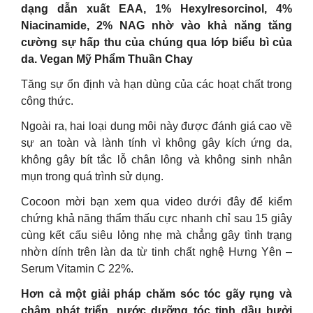
dạng dẫn xuất EAA, 1% Hexylresorcinol, 4%
Niacinamide, 2% NAG nhờ vào khả năng tăng
cường sự hấp thu của chúng qua lớp biểu bì của
da. Vegan Mỹ Phẩm Thuần Chay
Tăng sự ổn định và hạn dùng của các hoạt chất trong
công thức.
Ngoài ra, hai loại dung môi này được đánh giá cao về
sự an toàn và lành tính vì không gây kích ứng da,
không gây bít tắc lỗ chân lông và không sinh nhân
mụn trong quá trình sử dụng.
Cocoon mời bạn xem qua video dưới đây để kiểm
chứng khả năng thẩm thấu cực nhanh chỉ sau 15 giây
cùng kết cấu siêu lỏng nhẹ mà chẳng gây tình trạng
nhờn dính trên làn da từ tinh chất nghệ Hưng Yên –
Serum Vitamin C 22%.
Hơn cả một giải pháp chăm sóc tóc gãy rụng và
chậm phát triển, nước dưỡng tóc tinh dầu bưởi