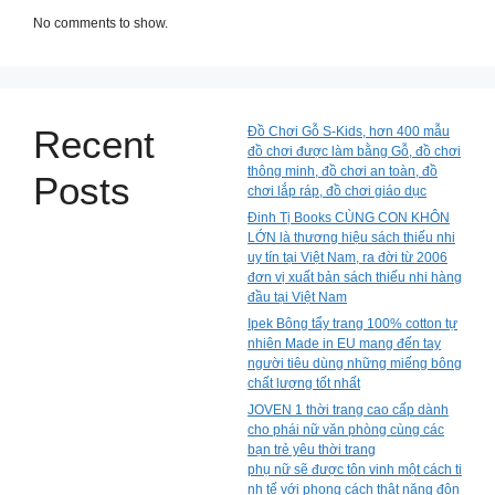
No comments to show.
Recent
Đồ Chơi Gỗ S-Kids, hơn 400 mẫu
đồ chơi được làm bằng Gỗ, đồ chơi
thông minh, đồ chơi an toàn, đồ
Posts
chơi lắp ráp, đồ chơi giáo dục
Đinh Tị Books CÙNG CON KHÔN
LỚN là thương hiệu sách thiếu nhi
uy tín tại Việt Nam, ra đời từ 2006
đơn vị xuất bản sách thiếu nhi hàng
đầu tại Việt Nam
Ipek Bông tẩy trang 100% cotton tự
nhiên Made in EU mang đến tay
người tiêu dùng những miếng bông
chất lượng tốt nhất
JOVEN 1 thời trang cao cấp dành
cho phái nữ văn phòng cùng các
bạn trẻ yêu thời trang
phụ nữ sẽ được tôn vinh một cách ti
nh tế với phong cách thật năng độn