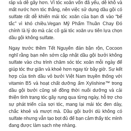
ráp và dễ gãy hơn. Vì tóc xoăn vốn đã yếu, dễ khô và
mất nước hơn tóc thẳng, nên việc sử dụng dầu gội có
sulfate rất dễ khiến mái tóc xoăn của bạn đi vào “bế
tắc” vì khó chiều.Vegan Mỹ Phẩm Thuần Chay Đó
chính là lý do mà các cô gái tóc xoăn ưu tiên lựa chọn
dầu gội không sulfate.
Ngay trước thềm Tết Nguyên đán bận rộn, Cocoon
nghĩ rằng bạn nên sớm cập nhật dầu gội bưởi không
sulfate vào chu trình chăm sóc tóc xoăn mỗi ngày để
giúp tóc thư giãn và khoẻ hơn ngay từ bây giờ. Sự kết
hợp của tinh dầu vỏ bưởi Việt Nam truyền thống với
vitamin B5 và hoạt chất dưỡng ẩm Xylishine™ trong
dầu gội bưởi cũng sẽ đồng thời nuôi dưỡng và cải
thiện tình trạng tóc gãy rụng qua từng ngày, hỗ trợ cho
sự phát triển của sợi tóc, mang lại mái tóc đen dày,
chắc khoẻ và mượt mà. Dầu gội bưởi dù không có
sulfate nhưng vẫn tạo bọt đủ để bạn cảm thấy tóc mình
đang được làm sạch nhẹ nhàng.