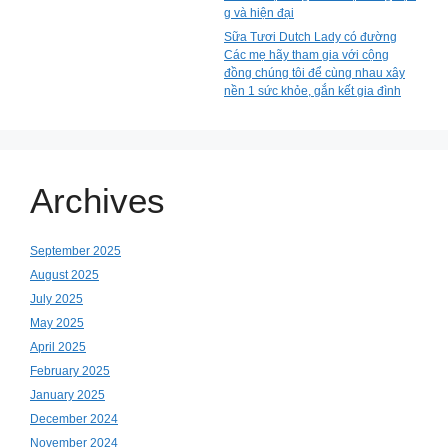
g và hiện đại
Sữa Tươi Dutch Lady có đường
Các mẹ hãy tham gia với cộng
đồng chúng tôi để cùng nhau xây
nền 1 sức khỏe, gắn kết gia đình
Archives
September 2025
August 2025
July 2025
May 2025
April 2025
February 2025
January 2025
December 2024
November 2024