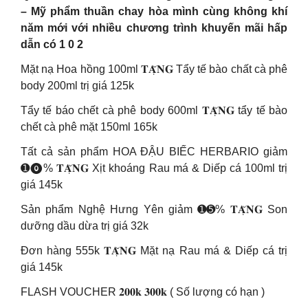
– Mỹ phẩm thuần chay hòa mình cùng không khí
năm mới với nhiều chương trình khuyến mãi hấp
dẫn có 1 0 2
Mặt nạ Hoa hồng 100ml 𝐓𝐀̣̆𝐍𝐆 Tẩy tế bào chất cà phê
body 200ml trị giá 125k
Tẩy tế báo chết cà phê body 600ml 𝐓𝐀̣̆𝐍𝐆 tẩy tế bào
chết cà phê mặt 150ml 165k
Tất cả sản phẩm HOA ĐẬU BIẾC HERBARIO giảm
➊⓿% 𝐓𝐀̣̆𝐍𝐆 Xịt khoáng Rau má & Diếp cá 100ml trị
giá 145k
Sản phẩm Nghệ Hưng Yên giảm ➊➎% 𝐓𝐀̣̆𝐍𝐆 Son
dưỡng dầu dừa trị giá 32k
Đơn hàng 555k 𝐓𝐀̣̆𝐍𝐆 Mặt nạ Rau má & Diếp cá trị
giá 145k
FLASH VOUCHER 𝟐𝟎𝟎𝐤 𝟑𝟎𝟎𝐤 ( Số lượng có hạn )