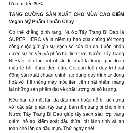
Ưu đãi đến 𝟐𝟎%
TĂNG CƯỜNG SẢN XUẤT CHO MÙA CAO ĐIỂM
Vegan Mỹ Phẩm Thuần Chay
Có thể khẳng định rằng, Nước Tẩy Trang Bí Đao là
SUPER HERO và là niềm tự hào của chúng tôi trong
công cuộc giữ gìn sự sạch sẽ của làn da. Luôn nhận
được sự tin yêu và phản hồi tích cực, Nước Tẩy Trang
Bí Đao liên tục out of stock, nhất là trong giai đoạn
mùa lễ hội đang đến gần. Cocoon luôn duy trì hoạt
động sản xuất chuẩn chỉnh, áp dụng quy trình tự động
hoá với hệ thống máy móc tiên tiến nhất nhằm mang
lại những sản phẩm đạt về chất lượng và số lượng.
Nếu bạn có một làn da dầu mụn hoặc dễ bị kích ứng
với các sản phẩm tẩy trang, bạn nên trang bị cho mình
Nước Tẩy Trang Bí Đao giúp tẩy sạch sâu lớp trang
điểm, hỗ trợ kiểm soát dầu thừa, rất lành tính và an
toàn cho làn da dầu mụn. Thử ngay nhé!