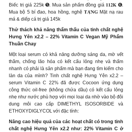
Biếc trị giá 225k ➎. Mua sản phẩm đồng giá 𝟏𝟏𝟐𝐊 ➏.
Mua bộ 5 bí đao, hoa hồng, nghệ 𝐓𝐀̣̆𝐍𝐆 Mặt nạ rau
má & diếp cá trị giá 145k
Thử thách khả năng thẩm thấu của tinh chất nghệ
Hưng Yên x2.2 – 22% Vitamin C Vegan Mỹ Phẩm
Thuần Chay
Một loại serum có khả năng dưỡng sáng da, mờ vết
thâm, chống lão hóa có kết cấu lỏng nhẹ và thấm
nhanh có phải là sản phẩm mà bạn đang tìm kiếm cho
làn da của mình? Tinh chất nghệ Hưng Yên x2.2 –
serum Vitamin C 22% đã được Cocoon ứng dụng
công thức oil-free (không chứa dầu) có kết cấu lỏng
nhẹ như nước phù hợp với mọi loại da nhờ vào bộ đôi
dung môi cao cấp DIMETHYL ISOSORBIDE và
ETHOXYDIGLYCOL với đặc tính:
Nâng cao hiệu quả của các hoạt chất có trong tinh
chất nghệ Hưng Yên x2.2 như: 22% Vitamin C ở